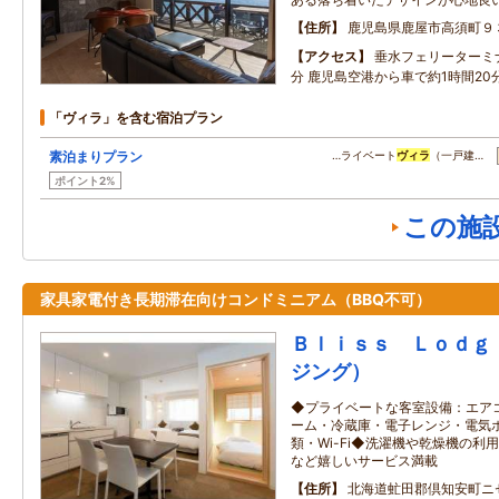
住所
鹿児島県鹿屋市高須町９
アクセス
垂水フェリーターミ
分 鹿児島空港から車で約1時間20
「ヴィラ」を含む宿泊プラン
素泊まりプラン
…ライベート
ヴィラ
（一戸建…
ポイント2%
この施
家具家電付き長期滞在向けコンドミニアム（BBQ不可）
Ｂｌｉｓｓ Ｌｏｄｇ
ジング）
◆プライベートな客室設備：エアコ
ーム・冷蔵庫・電子レンジ・電気
類・Wi-Fi◆洗濯機や乾燥機の
など嬉しいサービス満載
住所
北海道虻田郡倶知安町ニ