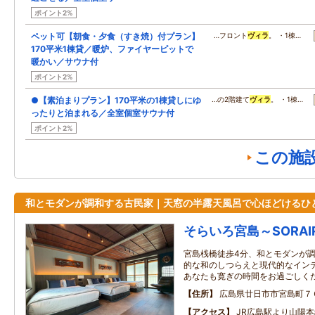
ポイント2%
ペット可【朝食・夕食（すき焼）付プラン】
…フロント
ヴィラ
。 ・1棟…
170平米1棟貸／暖炉、ファイヤーピットで
暖かい／サウナ付
ポイント2%
●【素泊まりプラン】170平米の1棟貸しにゆ
…の2階建て
ヴィラ
。 ・1棟…
ったりと泊まれる／全室個室サウナ付
ポイント2%
この施
和とモダンが調和する古民家｜天窓の半露天風呂で心ほどけるひ
そらいろ宮島～SORAI
宮島桟橋徒歩4分、和とモダンが調
的な和のしつらえと現代的なイン
あなたも寛ぎの時間をお過ごしく
住所
広島県廿日市市宮島町７
アクセス
JR広島駅より山陽