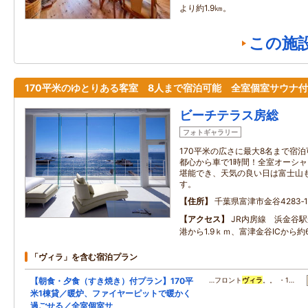
より約1.9㎞。
この施
170平米のゆとりある客室 8人まで宿泊可能 全室個室サウナ
ビーチテラス房総
フォトギャラリー
170平米の広さに最大8名まで宿
都心から車で1時間！全室オーシ
堪能でき、天気の良い日は富士山
す。
住所
千葉県富津市金谷4283‐1
アクセス
JR内房線 浜金谷駅
港から1.9ｋｍ、富津金谷ICから約
「ヴィラ」を含む宿泊プラン
【朝食・夕食（すき焼き）付プラン】170平
…フロント
ヴィラ
。。 ・1…
米1棟貸／暖炉、ファイヤーピットで暖かく
過ごせる／全室個室サ