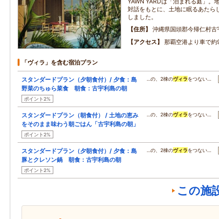
YAWN YARDは「泊まれる庭」
対話をもとに、土地に眠るあたら
しました。
住所
沖縄県国頭郡今帰仁村古宇
アクセス
那覇空港より車で約
「ヴィラ」を含む宿泊プラン
スタンダードプラン（夕朝食付）/ 夕食：島
…の、2棟の
ヴィラ
をつない…
野菜のちゅら菜食 朝食：古宇利島の朝
ポイント2%
スタンダードプラン（朝食付） / 土地の恵み
…の、2棟の
ヴィラ
をつない…
をそのまま味わう朝ごはん「古宇利島の朝」
ポイント2%
スタンダードプラン（夕朝食付）/ 夕食：島
…の、2棟の
ヴィラ
をつない…
豚とクレソン鍋 朝食：古宇利島の朝
ポイント2%
この施