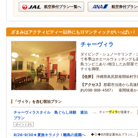
航空券付プラン一覧へ
航空券付プラン
ざまみはアクティビティー以外にもロマンティックがいっぱい！
チャーヴィラ
ダイビング・シュノーケリング・シ
て冬季はホエールウォッチングも
島コンビニあり♪独立したお部屋
テイを満喫。
住所
沖縄県島尻郡座間味村字
アクセス
那覇市泊港から高速
約/098-868-4567） 座間味
「ヴィラ」を含む宿泊プラン
チャーヴィラスタイル 島ぐらし体験 連泊
…。 チャー
ヴィラ
が提案す…
プラン
ポイント2%
8/26-9/30★夏旅キラメク！離島の楽園へ
◆◇◆8月限定夏休みプラン/…