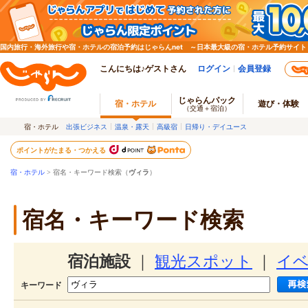
国内旅行・海外旅行や宿・ホテルの宿泊予約はじゃらんnet ～日本最大級の宿・ホテル予約サイト
こんにちは♪ゲストさん
ログイン
会員登録
じゃらんパック
宿・ホテル
遊び・体験
（交通＋宿泊）
宿・ホテル
出張ビジネス
温泉・露天
高級宿
日帰り・デイユース
ポイントがたまる・つかえる
宿・ホテル
> 宿名・キーワード検索（
ヴィラ
）
宿名・キーワード検索
宿泊施設
｜
観光スポット
｜
イ
キーワード