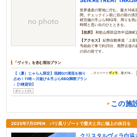
SEN.RETREAT TAKIJI
世界遺産の聖地に佇む、最大16名
間。チェックイン前に目の前の清
材完備の手ぶらBBQ等、周りを気
時間と思い出のひとときを。
住所
和歌山県田辺市中辺路町真
アクセス
紀勢自動車道「上富田
号経由で車で約25分、熊野古道の
の目の前です。
「ヴィラ」を含む宿泊プラン
【（夏）じゃらん限定】混雑0の清流を独り
…ライベート
ヴィラ
。最大16…
占め！11時～川遊び＆手ぶらBBQ満喫プラン
♪【1棟貸切】
ポイント2%
この施
2025年7月OPEN バリ風リゾートで愛犬と共に極上の休日を
クリスタルヴィラ白浜