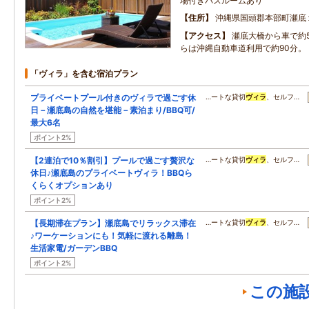
場付きバスルームあり
住所
沖縄県国頭郡本部町瀬底
アクセス
瀬底大橋から車で約
らは沖縄自動車道利用で約90分。
「ヴィラ」を含む宿泊プラン
プライベートプール付きのヴィラで過ごす休
…ートな貸切
ヴィラ
、セルフ…
日－瀬底島の自然を堪能－素泊まり/BBQ可/
最大6名
ポイント2%
【2連泊で10％割引】プールで過ごす贅沢な
…ートな貸切
ヴィラ
、セルフ…
休日♪瀬底島のプライベートヴィラ！BBQら
くらくオプションあり
ポイント2%
【長期滞在プラン】瀬底島でリラックス滞在
…ートな貸切
ヴィラ
、セルフ…
♪ワーケーションにも！気軽に渡れる離島！
生活家電/ガーデンBBQ
ポイント2%
この施