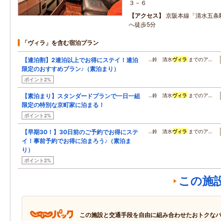
３－６
アクセス
京阪本線「清水五条
へ徒歩5分
「ヴィラ」を含む宿泊プラン
【連泊割】2連泊以上でお得にステイ！連泊
…鈴 清水
ヴィラ
までのア…
限定のおすすめプラン♪（素泊まり）
ポイント2%
【素泊まり】スタンダードプランで一日一組
…鈴 清水
ヴィラ
までのア…
限定の特別な京町家に泊まる！
ポイント2%
【早期30！】30日前のご予約でお得にステ
…鈴 清水
ヴィラ
までのア…
イ！事前予約でお得に泊まろう♪（素泊ま
り）
ポイント2%
この施
この施設と交通手段を自由に組み合わせたおトクな