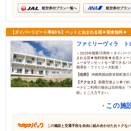
航空券付プラン一覧へ
航空券付プラン
【ダイバーリピート率80％】ペットと泊まれる宿★朝食無料★
ファミリーヴィラ ト
＜2025年開業10周年＞ダイバー
まれる宿★無料朝食★全室クイー
ュー＆サンセットを一望できるバ
期滞在・ファミリー大歓迎！
住所
沖縄県国頭郡本部町渡久
アクセス
那覇空港より車で約
ーナビご利用の場合は目的地を『
校』とご入力下さい。
この施
この施設と交通手段を自由に組み合わせたおトクな