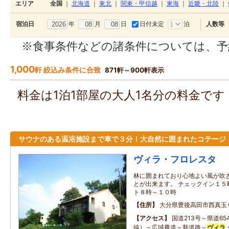
エリア
全国
｜
北海道
｜
東北
｜
関東・甲信越
｜
東海
｜
近畿・北陸
｜
年
月
日
日付未定
泊
宿泊日
人数等
※食事条件などの諸条件については、予
1,000
軒 絞込み条件に合致
871軒～900軒表示
料金は1泊1部屋の大人1名分の料金で
サウナのある温浴施設まで車で３分！大自然に囲まれたコテージ
ヴィラ・フロレスタ
林に囲まれており心地よい風が吹
とが出来ます。 チェックイン１５
ト８時～１０時
住所
大分県豊後高田市西真玉
アクセス
国道213号～県道6
線）～広域農道～新道路～
ヴィラ