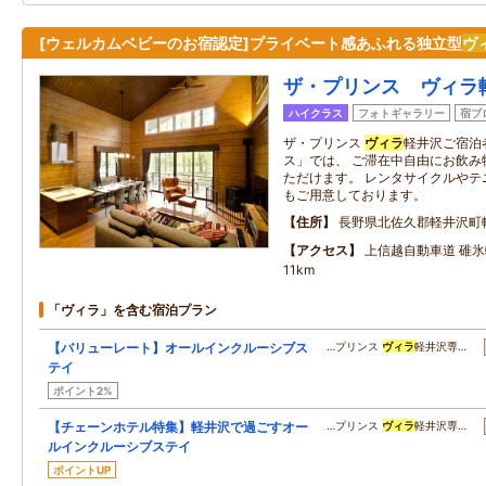
[ウェルカムベビーのお宿認定]プライベート感あふれる独立型
ヴ
ザ・プリンス ヴィラ
ハイクラス
フォトギャラリー
宿ブ
ザ・プリンス
ヴィラ
軽井沢ご宿泊
ス」では、 ご滞在中自由にお飲み
ただけます。 レンタサイクルやテ
もご用意しております。
住所
長野県北佐久郡軽井沢町
アクセス
上信越自動車道 碓氷軽
11km
「ヴィラ」を含む宿泊プラン
【バリューレート】オールインクルーシブス
…プリンス
ヴィラ
軽井沢専…
テイ
ポイント2%
【チェーンホテル特集】軽井沢で過ごすオー
…プリンス
ヴィラ
軽井沢専…
ルインクルーシブステイ
ポイントUP