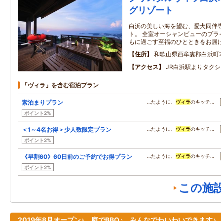
グリゾート
白浜の美しい海を望む、愛犬同伴
ト。 全室オーシャンビューのプラ
もに過ごす至福のひとときをお届
住所
和歌山県西牟婁郡白浜町299
アクセス
JR白浜駅よりタクシ
「ヴィラ」を含む宿泊プラン
素泊まりプラン
…たように、
ヴィラ
のキッチ…
ポイント2%
＜1～4名お得＞少人数限定プラン
…たように、
ヴィラ
のキッチ…
ポイント2%
《早割60》60日前のご予約でお得プラン
…たように、
ヴィラ
のキッチ…
ポイント2%
この施
2019年8月オープン♪ 庭でBBQ♪ みんなでわいわいできます♪