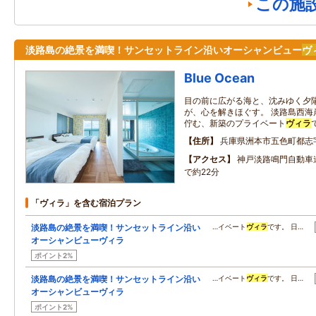
この施
淡路島の絶景を満喫！サンセットライン沿いオーシャンビュー
ヴ
Blue Ocean
目の前に広がる海と、沈みゆく夕
が、心を解きほぐす。 淡路島西海
佇む、新築のプライベート
ヴィラ
住所
兵庫県洲本市五色町都志
アクセス
神戸淡路鳴門自動車道
で約22分
「ヴィラ」を含む宿泊プラン
淡路島の絶景を満喫！サンセットライン沿い
…イベート
ヴィラ
です。 日…
オーシャンビューヴィラ
ポイント2%
淡路島の絶景を満喫！サンセットライン沿い
…イベート
ヴィラ
です。 日…
オーシャンビューヴィラ
ポイント2%