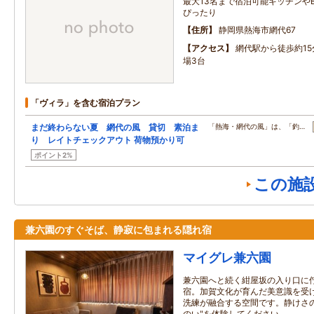
最大13名まで宿泊可能キッチンや
ぴったり
住所
静岡県熱海市網代67
アクセス
網代駅から徒歩約1
場3台
「ヴィラ」を含む宿泊プラン
まだ終わらない夏 網代の風 貸切 素泊ま
「熱海・網代の風」は、「釣…
り レイトチェックアウト 荷物預かり可
ポイント2%
この施
兼六園のすぐそば、静寂に包まれる隠れ宿
マイグレ兼六園
兼六園へと続く紺屋坂の入り口に
宿。加賀文化が育んだ美意識を受
洗練が融合する空間です。静けさ
のい"を体験してください。