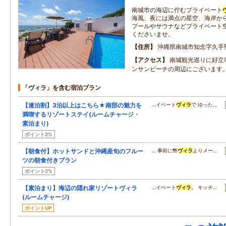
南城市の海辺に佇むプライベート
海風、夜には満点の星空、海岸か
プールやサウナなどプライベート
くださいませ。
住所
沖縄県南城市知念字久手
アクセス
南城観光巡りに好立
ンサンビーチの周辺にございます
「ヴィラ」を含む宿泊プラン
【連泊割】3泊以上はこちら★南部の魅力を
…イベート
ヴィラ
で ゆった…
満喫するリゾートステイ(ルームチャージ・
素泊まり)
ポイント2%
【朝食付】ホットサンドと沖縄産旬のフルー
… 事前に幣
ヴィラ
よりメー…
ツの朝食付きプラン
ポイント2%
【素泊まり】海辺の隠れ家リゾートヴィラ
…イベート
ヴィラ
。 キッチ…
(ルームチャージ)
ポイントUP