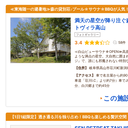
≪東海随一の避暑地≫森の貸別荘♪プール☆サウナ☆BBQが人気
満天の星空が降り注ぐ
トヴィラ高山
フォトギャラリー
3.4
58件
≪白山ビューサウナ☆OPEN≫高
ような満点の星空。大自然に囲ま
ジ』で、誰にも邪魔されない特別
住所
岐阜県高山市荘川町新渕89
アクセス
車で名古屋から約9
車道「荘川I.C」より約7分）車でJ
分、白川郷まで約45分
この施
【1日1組限定】透き通る川を独り占め！BBQも楽しめる贅沢空間