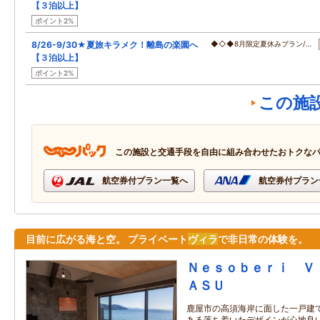
【３泊以上】
ポイント2%
8/26-9/30★夏旅キラメク！離島の楽園へ
◆◇◆8月限定夏休みプラン/…
【３泊以上】
ポイント2%
この施
この施設と交通手段を自由に組み合わせたおトクな
航空券付プラン一覧へ
航空券付プラン
目前に広がる海と空。 プライベート
ヴィラ
で非日常の体験を。
Ｎｅｓｏｂｅｒｉ Ｖ
ＡＳＵ
鹿屋市の高須海岸に面した一戸建て
ある落ち着いたデザインが心地良