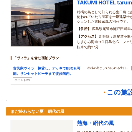
TAKUMI HOTEL tarum
柑橘の島として知られる生口島に
使われていた古民家を一級建築士
ションした古民家風の別荘です。
住所
広島県尾道市瀬戸田町垂水
アクセス
新幹線：新尾道→車
しまなみ海道→生口島北IC フェ
転車で約27分
「ヴィラ」を含む宿泊プラン
古民家ヴィラ一棟貸し。デッキでBBQも可
柑橘の島として知られる生口…
能。サンセットビーチまで徒歩圏内。
ポイント2%
この施
まだ終わらない夏 網代の風
熱海・網代の風