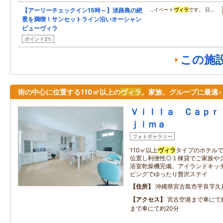
【アーリーチェックイン15時～】淡路島の絶
…イベート
ヴィラ
です。 日…
景を満喫！サンセットライン沿いオーシャン
ビューヴィラ
ポイント2%
この施
街の中心に位置する110㎡以上の
ヴィラ
。家族、グループに最適♪
Ｖｉｌｌａ Ｃａｐｒ
ｊｉｍａ
フォトギャラリー
110㎡以上
ヴィラ
タイプのホテルで
位置し利便性◎１棟貸でご家族や
浴室乾燥機完備。アイランドキッ
ビングでゆったり贅沢ステイ
住所
沖縄県宮古島市平良字久
アクセス
宮古空港まで車にて
まで車にて約20分