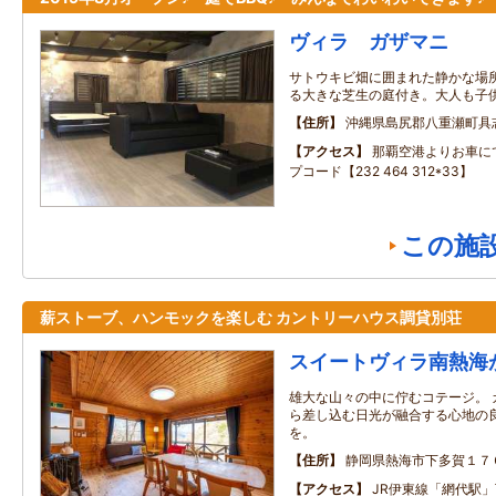
ヴィラ ガザマニ
サトウキビ畑に囲まれた静かな場
る大きな芝生の庭付き。大人も子
住所
沖縄県島尻郡八重瀬町具
アクセス
那覇空港よりお車に
プコード【232 464 312*33】
この施
薪ストーブ、ハンモックを楽しむ カントリーハウス調貸別荘
スイートヴィラ南熱海
雄大な山々の中に佇むコテージ。 
ら差し込む日光が融合する心地の
を。
住所
静岡県熱海市下多賀１７
アクセス
JR伊東線「網代駅