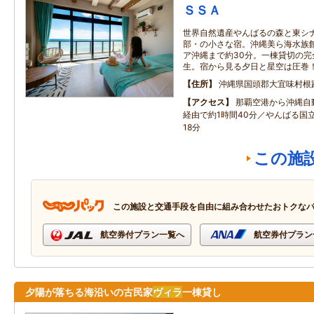
ＳＳＡ
世界自然遺産やんばるの森と東シ
部・の小さな宿。沖縄美ら海水族館
ア沖縄まで約30分。一棟貸切の完
生。宿から見る夕日と星空は圧巻
住所
沖縄県国頭郡大宜味村根
アクセス
那覇空港から沖縄自
経由で約1時間40分／やんばる国
18分
この施
この施設と交通手段を自由に組み合わせたおトクな
航空券付プラン一覧へ
航空券付プラン
夕陽が落ちる海沿いの古民家
ヴィラ
一棟貸し