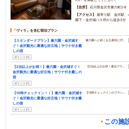
住所
石川県金沢市兼六町2‐8
アクセス
最寄り駅 金沢駅 バス
園下・金沢城バス停から徒歩3分
「ヴィラ」を含む宿泊プラン
【スタンダードプラン】兼六園・金沢城す
兼六園へと続くお土産街に佇…
ぐ！金沢観光に最適な好立地｜サウナ付き癒
しの宿
ポイント2%
【2泊以上がお得！】兼六園・金沢城すぐ！
【2泊以上がお得！連泊プラ…
金沢観光に最適な好立地｜サウナ付き癒しの
宿
ポイント2%
【15時チェックイン！！】兼六園・金沢城す
【15時チェックインのプラン…
ぐ！金沢観光に最適な好立地｜サウナ付き癒
しの宿
ポイント2%
この施