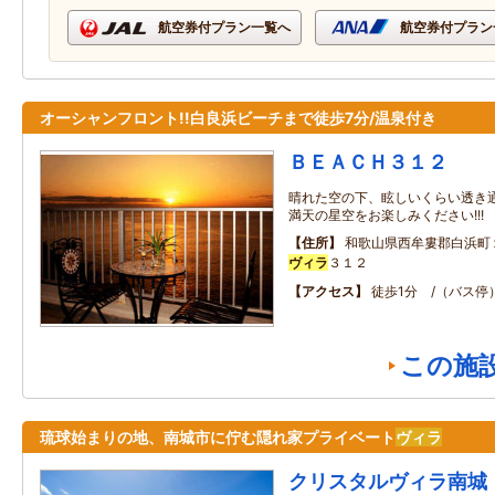
航空券付プラン一覧へ
航空券付プラン
オーシャンフロント!!白良浜ビーチまで徒歩7分/温泉付き
ＢＥＡＣＨ３１２
晴れた空の下、眩しいくらい透き
満天の星空をお楽しみください!!!
住所
和歌山県西牟婁郡白浜町
ヴィラ
３１２
アクセス
徒歩1分 /（バス停
この施
琉球始まりの地、南城市に佇む隠れ家プライベート
ヴィラ
クリスタルヴィラ南城