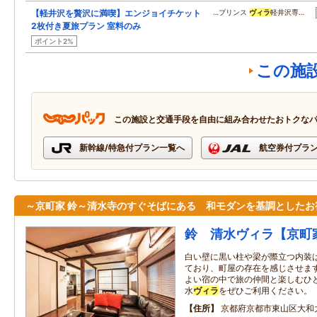
【軽井沢を贅沢に満喫】エンジョイチケット
…プリンス
ヴィラ
軽井沢専…
2枚付き夏旅プラン 室料のみ
ポイント2%
この施
この施設と交通手段を自由に組み合わせたおトクな
新幹線/特急付プラン一覧へ
航空券付プラ
～京町家 鈴～清水寺のすぐそばにある 和モダンを基調としたお
鈴 清水ヴィラ【京町
白い壁に黒い柱や梁が際立つ内装
ており、町屋の存在を感じさせま
よい宿の中で旅の仲間と楽しむひ
水
ヴィラ
をぜひご利用ください。
住所
京都府京都市東山区大和