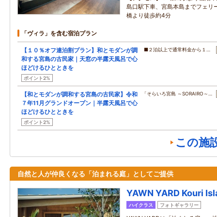
島口駅下車、宮島本島までフェリ
橋より徒歩約4分
「ヴィラ」を含む宿泊プラン
【１０％オフ連泊割プラン】和とモダンが調
■２泊以上で通常料金から１…
和する宮島の古民家｜天窓の半露天風呂で心
ほどけるひとときを
ポイント2%
【和とモダンが調和する宮島の古民家】令和
「そらいろ宮島 ～SORAIRO～…
７年11月グランドオープン｜半露天風呂で心
ほどけるひとときを
ポイント2%
この施
自然と人が仲良くなる「泊まれる庭」としてご提供
YAWN YARD Kouri Isl
ハイクラス
フォトギャラリー