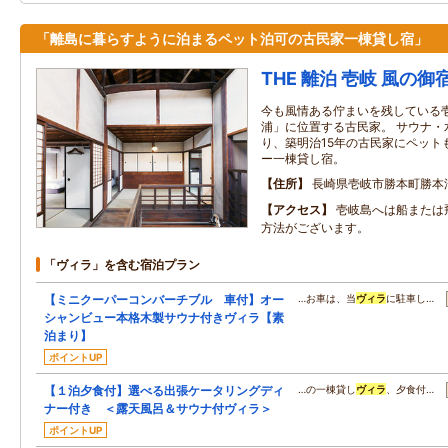
「離島に暮らすように泊まるペット泊可の古民家一棟貸し宿」
THE 離泊 壱岐 風の御
今も風情ある佇まいを残している
浦」に位置する古民家。 サウナ・
り、築明治15年の古民家にペット
ー一棟貸し宿。
住所
長崎県壱岐市勝本町勝本浦
アクセス
壱岐島へは船または
方法がございます。
「ヴィラ」を含む宿泊プラン
【ミニクーパーコンバーチブル 車付】オー
…お車は、当
ヴィラ
に駐車し…
シャンビュー本格木製サウナ付きヴィラ【素
泊まり】
ポイントUP
【１泊夕食付】選べる出張ケータリングディ
…の一棟貸し
ヴィラ
、夕食付…
ナー付き ＜露天風呂＆サウナ付ヴィラ＞
ポイントUP