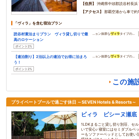
住所
沖縄県中頭郡読谷村長浜
アクセス
那覇空港から車で約
「ヴィラ」を含む宿泊プラン
読谷村素泊まりプラン ヴィラ貸し切りで最
…ョン抜群な
ヴィラ
タイプの…
高のロケーション
ポイント2%
【連泊割り】2泊以上の連泊でお得に泊まろ
…ョン抜群な
ヴィラ
タイプの…
う！
ポイント2%
この施
プライベートプールで過ごす休日 ～SEVEN Hotels & Resorts～
ビィラ ピシーヌ瀬底
1LDKまるごと貸し切り別荘、セ
いで安心♪ 寝室にはセミダブルベ
ーもソファーベッドとしてお使い頂