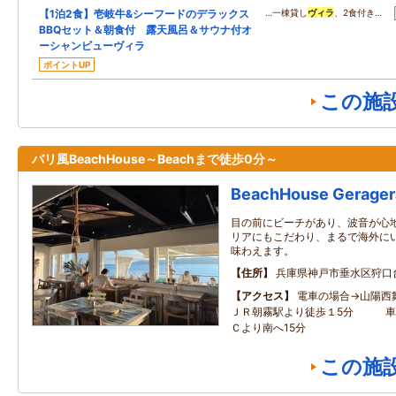
【1泊2食】壱岐牛&シーフードのデラックス
…一棟貸し
ヴィラ
、2食付き…
BBQセット＆朝食付 露天風呂＆サウナ付オ
ーシャンビューヴィラ
ポイントUP
この施
バリ風BeachHouse～Beachまで徒歩0分～
BeachHouse Gerager
目の前にビーチがあり、波音が心
リアにもこだわり、まるで海外に
味わえます。
住所
兵庫県神戸市垂水区狩口台
アクセス
電車の場合→山陽西
ＪＲ朝霧駅より徒歩１5分 車
Ｃより南へ15分
この施