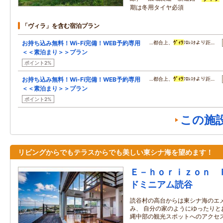
期は冬用タイヤ必須
「ヴィラ」を含む宿泊プラン
お持ち込み無料！Wi-Fi完備！WEB予約専用
…都合上、
ｳﾞｨﾗ
ﾌﾛﾚｽﾀより距…
＜＜素泊まり＞＞プラン
ポイント2%
お持ち込み無料！Wi-Fi完備！WEB予約専用
…都合上、
ｳﾞｨﾗ
ﾌﾛﾚｽﾀより距…
＜＜素泊まり＞＞プラン
ポイント2%
この施
リビングからでもテラスからでも美しい東シナ海を望めます！
Ｅ－ｈｏｒｉｚｏｎ 
ドミニアム読谷
読谷村の高台からは東シナ海のエ
み、 自分の家のようにゆったりと
縄中部の観光スポットへのアクセ