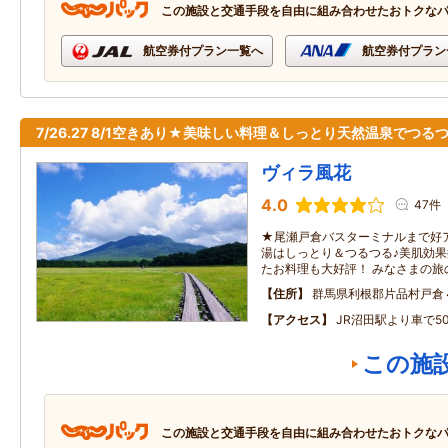
この施設と交通手段を自由に組み合わせたおトクな
航空券付プラン一覧へ
航空券付プラン
7/26.27 8/1空きあり★美味しい料理＆しっとり天然温泉でつる
ヴィラ風花
4.0
47件
★尾瀬戸倉バスターミナルまで好
湯はしっとり＆つるつる♪美肌効果
たお料理も大好評！ みなさまの旅
住所
群馬県利根郡片品村戸倉
アクセス
JR沼田駅より車で5
この施
この施設と交通手段を自由に組み合わせたおトクな