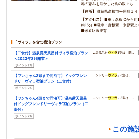
地の恵みを活かした食の数々も
住所
滋賀県彦根市松原町１４
アクセス
■車：彦根ICから約
約15分 ■電車：彦根駅・米原駅よ
■米原駅送迎有
「ヴィラ」を含む宿泊プラン
【二食付】温泉露天風呂付ヴィラ宿泊プラン
…天風呂付
ヴィラ
3室は、開…
＜2023年8月開業＞
ポイント2%
【ワンちゃん2頭まで同泊可】ドッグフレン
…ンドリー
ヴィラ
」6室は、…
ドリーヴィラ宿泊プラン（二食付）
ポイント2%
【ワンちゃん4頭まで同泊可】温泉露天風呂
…ンドリー
ヴィラ
」3室は、…
付ドッグフレンドリーヴィラ宿泊プラン（二
食付）
ポイント2%
この施