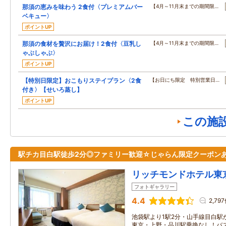
那須の恵みを味わう 2食付〈プレミアムバー
【4月～11月末までの期間限…
ベキュー〉
ポイントUP
那須の食材を贅沢にお届け！2食付〈豆乳し
【4月～11月末までの期間限…
ゃぶしゃぶ〉
ポイントUP
【特別日限定】おこもりステイプラン〈2食
【お日にち限定 特別営業日…
付き〉【せいろ蒸し】
ポイントUP
この施
駅チカ目白駅徒歩2分◎ファミリー歓迎☆じゃらん限定クーポン
リッチモンドホテル東
フォトギャラリー
4.4
2,79
池袋駅より1駅2分・山手線目白駅
東京・上野・品川駅乗換なし！バ