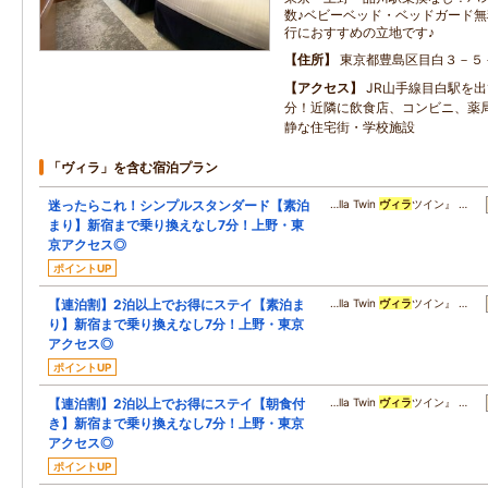
数♪ベビーベッド・ベッドガード無
行におすすめの立地です♪
住所
東京都豊島区目白３－５
アクセス
JR山手線目白駅を
分！近隣に飲食店、コンビニ、薬
静な住宅街・学校施設
「ヴィラ」を含む宿泊プラン
迷ったらこれ！シンプルスタンダード【素泊
…lla Twin
ヴィラ
ツイン』 …
まり】新宿まで乗り換えなし7分！上野・東
京アクセス◎
ポイントUP
【連泊割】2泊以上でお得にステイ【素泊ま
…lla Twin
ヴィラ
ツイン』 …
り】新宿まで乗り換えなし7分！上野・東京
アクセス◎
ポイントUP
【連泊割】2泊以上でお得にステイ【朝食付
…lla Twin
ヴィラ
ツイン』 …
き】新宿まで乗り換えなし7分！上野・東京
アクセス◎
ポイントUP