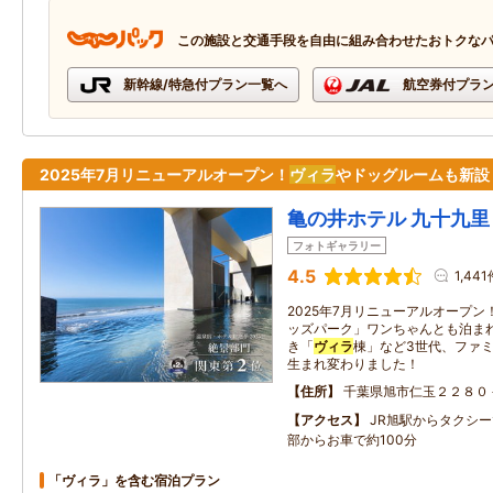
この施設と交通手段を自由に組み合わせたおトクな
新幹線/特急付プラン一覧へ
航空券付プラ
2025年7月リニューアルオープン！
ヴィラ
やドッグルームも新設
亀の井ホテル 九十九里
フォトギャラリー
4.5
1,441
2025年7月リニューアルオープン
ッズパーク」ワンちゃんとも泊ま
き「
ヴィラ
棟」など3世代、ファ
生まれ変わりました！
住所
千葉県旭市仁玉２２８０
アクセス
JR旭駅からタクシー
部からお車で約100分
「ヴィラ」を含む宿泊プラン