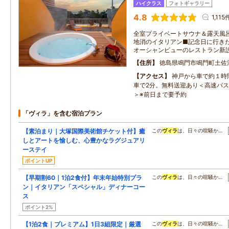
ハイクラス
フォトギャラリー
4.8
1,115
全室プライベートサウナ＆露天風
地消のイタリアン■記念日に行き
オーシャンビューのレストラン新
住所
徳島県鳴門市鳴門町土佐泊
アクセス
神戸から車で約１時
車で2分。無料送迎あり＜高速バス
＞※前日まで要予約
「ヴィラ」を含む宿泊プラン
【素泊まり｜大塚国際美術館チケット付】癒
この
ヴィラ
は、日々の喧騒か…
しとアートを愉しむ、心豊かなラグジュアリ
ーステイ
ポイントUP
【早期割60｜1泊2食付】年末年始特別プラ
この
ヴィラ
は、日々の喧騒か…
ン｜イタリアン「スペシャル」ディナーコー
ス
ポイント2%
【1泊2食｜プレミアム】1日3組限定｜厳選
この
ヴィラ
は、日々の喧騒か…