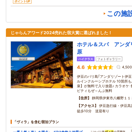
ポイントUP
この施
じゃらんアワード2024売れた宿大賞に選ばれました！
ホテル＆スパ アンダ
原
ハイクラス
フォトギャラリー
4.6
4,50
伊豆のバリ島｢アンダリゾート伊豆
ルインクルーシブホテル 10箇所
泉】が無料で入り放題♪ カラオケ･
ビティもぜ～んぶ無料
住所
静岡県伊東市八幡野１１
アクセス
伊豆急行線・伊豆高
徒歩10分 送迎有り
「ヴィラ」を含む宿泊プラン
…こはバリ島
ヴィラ
の雰囲気…