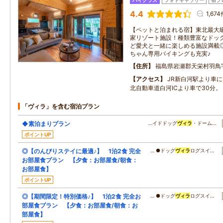
ハイクラス
フォトギャラリー
宿ブ
4.4
1,67
【ペットと泊まれる宿】東北最大級
家リゾート施設！種類豊富なドッ
ど愛犬と一緒に楽しめる施設満載
ちゃん専用バイキングも充実♪
住所
福島県岩瀬郡天栄村羽鳥
アクセス
JR新白河駅より車に
北自動車道白河ICより車で30分。
「ヴィラ」を含む宿泊プラン
◆素泊まりプラン
…イドドッグ
ヴィラ
・ドーム…
ポイントUP
◎【のんびりステイに最適♪】 1泊2食 完全
… ●ドッグ
ヴィラ
ログスイ…
お部屋食プラン 【夕食：お部屋食/朝食：
お部屋食】
ポイントUP
◎【期間限定！特別価格♪】 1泊2食 完全お
… ●ドッグ
ヴィラ
ログスイ…
部屋食プラン 【夕食：お部屋食/朝食：お
部屋食】