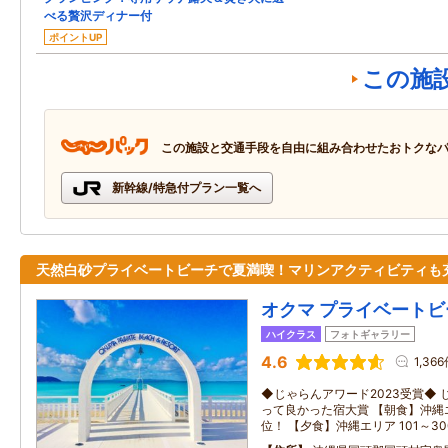
べる贅沢ディナー付
ポイントUP
この施
この施設と交通手段を自由に組み合わせたおトクな
新幹線/特急付プラン一覧へ
天然白砂プライベートビーチで夏満喫！マリンアクティビティも
オクマ プライベートビ
ハイクラス
フォトギャラリー
4.6
1,36
◆じゃらんアワード2023受賞◆ じゃら
って良かった宿大賞 【朝食】沖縄エリ
位！ 【夕食】沖縄エリア 101～3