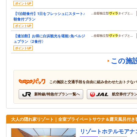
ポイントUP
【1泊朝食付】1日をフレッシュにスタート♪
…全邸独立型
ヴィラ
タイプと…
朝食付プラン
ポイントUP
【連泊割】お得に白浜観光を堪能♪魚ベルジ
…全邸独立型
ヴィラ
タイプと…
ュプラン〈2食付〉
ポイントUP
この施
この施設と交通手段を自由に組み合わせたおトクな
新幹線/特急付プラン一覧へ
航空券付プラ
大人の隠れ家リゾート｜全室プライベートサウナ＆露天風呂付き
リゾートホテルモアナ