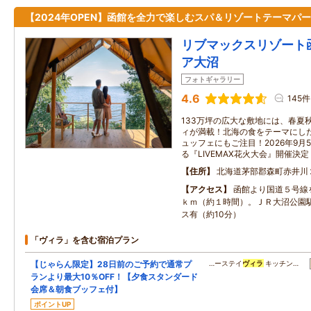
【2024年OPEN】函館を全力で楽しむスパ＆リゾートテーマパ
リブマックスリゾート
ア大沼
フォトギャラリー
4.6
145件
133万坪の広大な敷地には、春夏
ィが満載！北海の食をテーマにし
ュッフェにもご注目！2026年9月
る『LIVEMAX花火大会』開催決定
住所
北海道茅部郡森町赤井川
アクセス
函館より国道５号線
ｋｍ（約１時間）。ＪＲ大沼公園
ス有（約10分）
「ヴィラ」を含む宿泊プラン
【じゃらん限定】28日前のご予約で通常プ
…ーステイ
ヴィラ
キッチン…
ランより最大10％OFF！【夕食スタンダード
会席＆朝食ブッフェ付】
ポイントUP