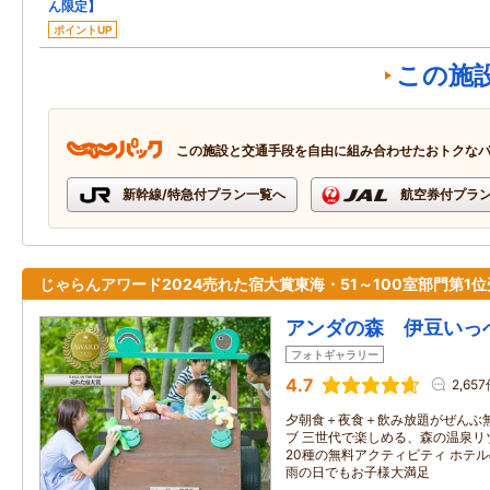
ん限定】
ポイントUP
この施
この施設と交通手段を自由に組み合わせたおトクな
新幹線/特急付プラン一覧へ
航空券付プラ
じゃらんアワード2024売れた宿大賞東海・51～100室部門第1
アンダの森 伊豆いっ
フォトギャラリー
4.7
2,65
夕朝食＋夜食＋飲み放題がぜんぶ
ブ 三世代で楽しめる、森の温泉リゾ
20種の無料アクティビティ ホテ
雨の日でもお子様大満足