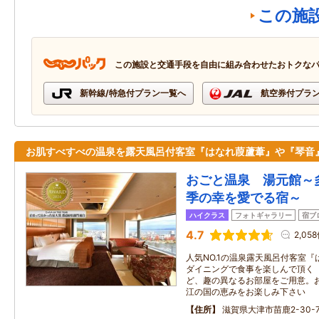
この施
この施設と交通手段を自由に組み合わせたおトクな
新幹線/特急付プラン一覧へ
航空券付プラ
お肌すべすべの温泉を露天風呂付客室『はなれ葭蘆葦』や『琴音
おごと温泉 湯元館～
季の幸を愛でる宿～
ハイクラス
フォトギャラリー
宿ブ
4.7
2,05
人気NO.1の温泉露天風呂付客室
ダイニングで食事を楽しんで頂く
ど、趣の異なるお部屋をご用意。
江の国の恵みをお楽しみ下さい
住所
滋賀県大津市苗鹿2-30-