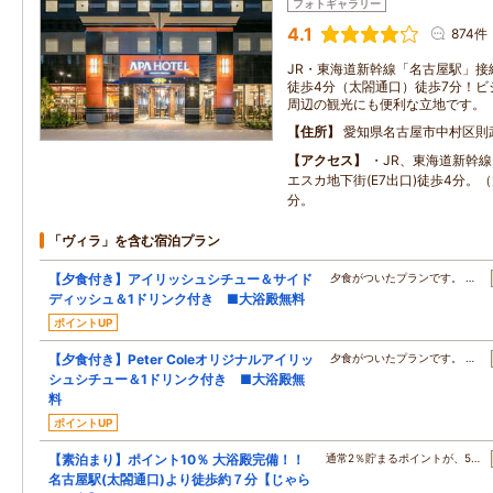
フォトギャラリー
4.1
874件
JR・東海道新幹線「名古屋駅」接
徒歩4分（太閤通口）徒歩7分！ビ
周辺の観光にも便利な立地です。
住所
愛知県名古屋市中村区則
アクセス
・JR、東海道新幹
エスカ地下街(E7出口)徒歩4分。
分。
「ヴィラ」を含む宿泊プラン
【夕食付き】アイリッシュシチュー＆サイド
夕食がついたプランです。 …
ディッシュ＆1ドリンク付き ■大浴殿無料
ポイントUP
【夕食付き】Peter Coleオリジナルアイリッ
夕食がついたプランです。 …
シュシチュー＆1ドリンク付き ■大浴殿無
料
ポイントUP
【素泊まり】ポイント10％ 大浴殿完備！！
通常2％貯まるポイントが、5…
名古屋駅(太閤通口)より徒歩約７分【じゃら