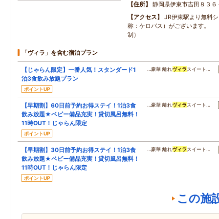
住所
静岡県伊東市吉田８３６
アクセス
JR伊東駅より無料
称：ケロバス）がございます。 
制）
「ヴィラ」を含む宿泊プラン
【じゃらん限定】一番人気！スタンダード1
…豪華 離れ
ヴィラ
スイート…
泊3食飲み放題プラン
ポイントUP
【早期割】60日前予約お得ステイ！1泊3食
…豪華 離れ
ヴィラ
スイート…
飲み放題★ベビー備品充実！貸切風呂無料！
11時OUT！じゃらん限定
ポイントUP
【早期割】30日前予約お得ステイ！1泊3食
…豪華 離れ
ヴィラ
スイート…
飲み放題★ベビー備品充実！貸切風呂無料！
11時OUT！じゃらん限定
ポイントUP
この施