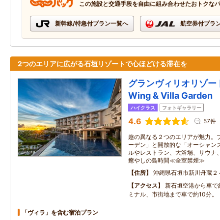
この施設と交通手段を自由に組み合わせたおトクな
新幹線/特急付プラン一覧へ
航空券付プラ
2つのエリアに広がる石垣リゾートで心ほどける滞在を
グランヴィリオリゾート石
Wing & Villa Garden
ハイクラス
フォトギャラリー
4.6
57件
趣の異なる２つのエリアが魅力。
ーデン」と開放的な「オーシャン
ルやレストラン、大浴場、サウナ
癒やしの島時間≪全室禁煙≫
住所
沖縄県石垣市新川舟蔵２
アクセス
新石垣空港から車で
ミナル、市街地まで車で約10分。
「ヴィラ」を含む宿泊プラン