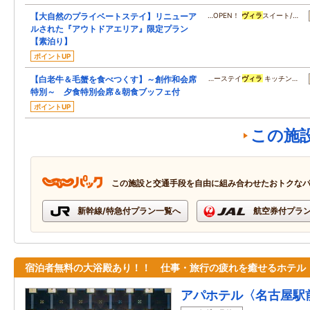
【大自然のプライベートステイ】リニューア
…OPEN！
ヴィラ
スイート/…
ルされた『アウトドアエリア』限定プラン
【素泊り】
ポイントUP
【白老牛＆毛蟹を食べつくす】～創作和会席
…ーステイ
ヴィラ
キッチン…
特別～ 夕食特別会席＆朝食ブッフェ付
ポイントUP
この施
この施設と交通手段を自由に組み合わせたおトクな
新幹線/特急付プラン一覧へ
航空券付プラ
宿泊者無料の大浴殿あり！！ 仕事・旅行の疲れを癒せるホテル
アパホテル〈名古屋駅