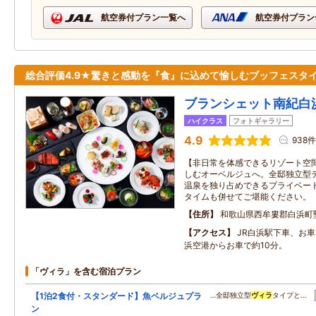
航空券付プラン一覧へ
航空券付プラン
総合評価4.9★驚きと感動を『食』に込めて愉しむブッフェスタ
ブランシェット南紀白
ハイクラス
フォトギャラリー
4.9
938件
【非日常を体感できるリゾート空
しむオーベルジュへ。全邸独立型
温泉を独り占めできるプライベー
タイムも併せてご堪能ください。
住所
和歌山県西牟婁郡白浜町
アクセス
JR白浜駅下車、お
浜空港からお車で約10分。
「ヴィラ」を含む宿泊プラン
【1泊2食付・スタンダード】魚ベルジュプラ
…全邸独立型
ヴィラ
タイプと…
ン