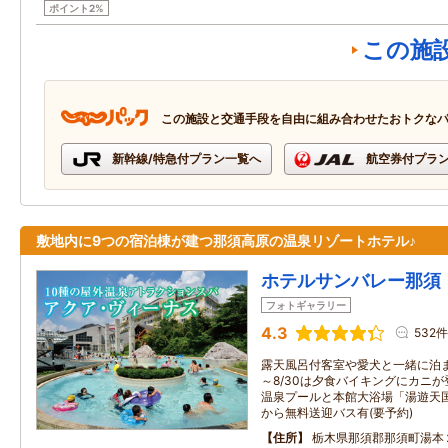
ポイント2%
この施
この施設と交通手段を自由に組み合わせたおトクな
新幹線/特急付プラン一覧へ
航空券付プラ
敷地内に9つの宿泊棟が建つ那須高原の温泉リゾートホテル♪
ホテルサンバレー那須
フォトギャラリー
4.3
532件
露天風呂付客室や愛犬と一緒に泊ま
～8/30は夕食バイキングにカニが登
温泉プールと本館大浴場「湯遊天
から無料送迎バス有(要予約)
住所
栃木県那須郡那須町湯本