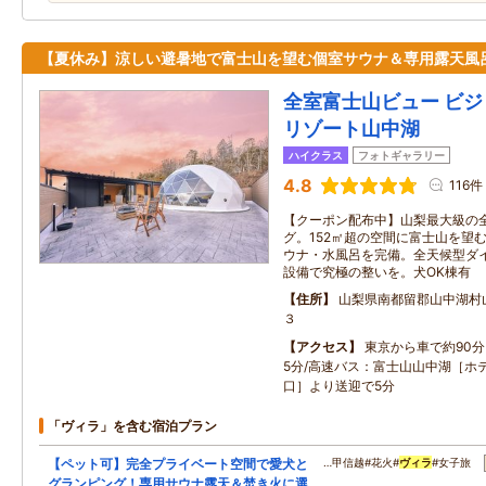
【夏休み】涼しい避暑地で富士山を望む個室サウナ＆専用露天風
全室富士山ビュー ビ
リゾート山中湖
ハイクラス
フォトギャラリー
4.8
116件
【クーポン配布中】山梨最大級の全
グ。152㎡超の空間に富士山を望
ウナ・水風呂を完備。全天候型ダイ
設備で究極の整いを。犬OK棟有
住所
山梨県南都留郡山中湖村
３
アクセス
東京から車で約90分
5分/高速バス：富士山山中湖［ホ
口］より送迎で5分
「ヴィラ」を含む宿泊プラン
【ペット可】完全プライベート空間で愛犬と
…甲信越#花火#
ヴィラ
#女子旅
グランピング！専用サウナ露天＆焚き火に選