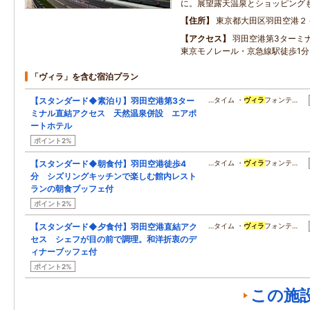
に。展望露天温泉とショッピング
住所
東京都大田区羽田空港２
アクセス
羽田空港第3ター
東京モノレール・京急線駅徒歩1分
「ヴィラ」を含む宿泊プラン
【スタンダード◆素泊り】羽田空港第3ター
…タイム ・
ヴィラ
フォンテ…
ミナル直結アクセス 天然温泉併設 エアポ
ートホテル
ポイント2%
【スタンダード◆朝食付】羽田空港徒歩4
…タイム ・
ヴィラ
フォンテ…
分 シズリングキッチンで楽しむ館内レスト
ランの朝食ブッフェ付
ポイント2%
【スタンダード◆夕食付】羽田空港直結アク
…タイム ・
ヴィラ
フォンテ…
セス シェフが目の前で調理。和洋折衷のデ
ィナーブッフェ付
ポイント2%
この施