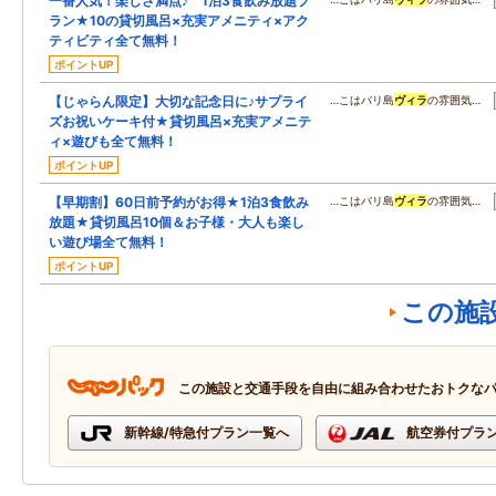
一番人気！楽しさ満点♪ 1泊3食飲み放題プ
ラン★10の貸切風呂×充実アメニティ×アク
ティビティ全て無料！
ポイントUP
【じゃらん限定】大切な記念日に♪サプライ
…こはバリ島
ヴィラ
の雰囲気…
ズお祝いケーキ付★貸切風呂×充実アメニテ
ィ×遊びも全て無料！
ポイントUP
【早期割】60日前予約がお得★1泊3食飲み
…こはバリ島
ヴィラ
の雰囲気…
放題★貸切風呂10個＆お子様・大人も楽し
い遊び場全て無料！
ポイントUP
この施
この施設と交通手段を自由に組み合わせたおトクな
新幹線/特急付プラン一覧へ
航空券付プラ