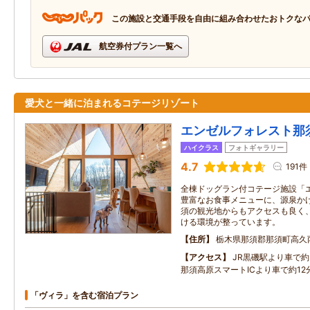
この施設と交通手段を自由に組み合わせたおトクな
航空券付プラン一覧へ
愛犬と一緒に泊まれるコテージリゾート
エンゼルフォレスト那
ハイクラス
フォトギャラリー
4.7
191件
全棟ドッグラン付コテージ施設「
豊富なお食事メニューに、源泉かけ
須の観光地からもアクセスも良く
ける環境が整っています。
住所
栃木県那須郡那須町高久
アクセス
JR黒磯駅より車で約3
那須高原スマートICより車で約12分
「ヴィラ」を含む宿泊プラン