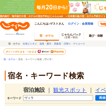
国内旅行・海外旅行や宿・ホテルの宿泊予約はじゃらんnet ～日本最大級の宿・ホテル予約サイト
こんにちは♪ゲストさん
ログイン
会員登録
じゃらんパック
宿・ホテル
遊び・体験
（交通＋宿泊）
宿・ホテル
出張ビジネス
温泉・露天
高級宿
日帰り・デイユース
ポイントがたまる・つかえる
宿・ホテル
> 宿名・キーワード検索（
ヴィラ
）
宿名・キーワード検索
宿泊施設
｜
観光スポット
｜
イ
キーワード