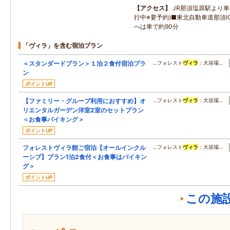
アクセス
JR那須塩原駅より車
行中※要予約)■東北自動車道那須IC
へは車で約90分
「ヴィラ」を含む宿泊プラン
＜スタンダードプラン＞１泊２食付宿泊プラ
…フォレスト
ヴィラ
：大浴場…
ン
ポイントUP
【ファミリー・グループ利用におすすめ】オ
…フォレスト
ヴィラ
：大浴場…
リエンタルガーデン洋室2室のセットプラン
＜お食事バイキング＞
ポイントUP
フォレストヴィラ館ご宿泊【オールインクル
…フォレスト
ヴィラ
：大浴場…
ーシブ】プラン1泊2食付＜お食事はバイキン
グ＞
ポイントUP
この施