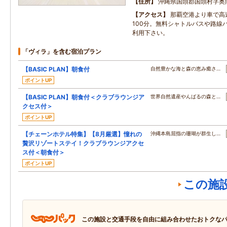
住所
沖縄県国頭郡国頭村字奥
アクセス
那覇空港より車で高
100分。無料シャトルバスや路線バ
利用下さい。
「ヴィラ」を含む宿泊プラン
【BASIC PLAN】朝食付
自然豊かな海と森の恵み癒さ…
ポイントUP
【BASIC PLAN】朝食付＜クラブラウンジア
世界自然遺産やんばるの森と…
クセス付＞
ポイントUP
【チェーンホテル特集】【8月厳選】憧れの
沖縄本島屈指の珊瑚が群生し…
贅沢リゾートステイ！クラブラウンジアクセ
ス付＜朝食付＞
ポイントUP
この施
この施設と交通手段を自由に組み合わせたおトクな