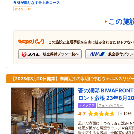
食材が織りなす最上級コース
ポイントUP
この施
この施設と交通手段を自由に組み合わせたおトクな
航空券付プラン一覧へ
航空券付プラン
【2023年8月20日開業】湖国近江の水辺に佇むウェルネスリゾ
蒼の湖邸 BIWAFRONT
ロント彦根 23年8月2
ハイクラス
フォトギャラリー
4.7
198件
凪いだ湖面にうつろう蒼と沈みゆ
絶景が拡がる展望ラウンジや自家源
湯を湛える大浴場、全50室の多彩