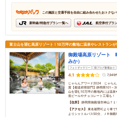
この施設と交通手段を自由に組み合わせたおトクな
新幹線/特急付プラン一覧へ
航空券付プラ
富士山を望む高原リゾート！10万坪の敷地に温泉やレストランが
御殿場高原リゾート 
みか）
フォトギャラリー
宿ブログ新着あり
4.1
7,949
じゃらんアワード2024 じゃらん O
賞【都道府県部門】静岡県101～3
山を望む10万坪の敷地内には温泉
造ビールやチョコレート工場も！
住所
静岡県御殿場市神山７１
アクセス
東名裾野ICより車で
よりシャトルバス50分、ＪＲ御殿