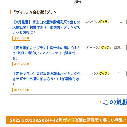
25分
「ヴィラ」を含む宿泊プラン
【8月厳選】 富士山の麓御殿場高原で癒しの
…ーハウス
ヴィラ
』 …
天然温泉＋朝食付き（一泊朝食）プランがち
ょっとお得に！
ポイントUP
【定番素泊まりプラン】富士山の麓に泊まろ
…ローハウス
ヴィラ
」（禁煙…
う♪気軽に素泊りシンプルステイ（温泉付
き）
ポイントUP
【定番プラン】天然温泉＆朝食バイキング付
…ーハウス
ヴィラ
』 『…
き☆富士山の麓に泊まろう♪＜１泊朝食付き
＞
ポイントUP
この施
2022＆2023＆2024年12月
ヴィラ
楽園に新客室★美しい朝陽と