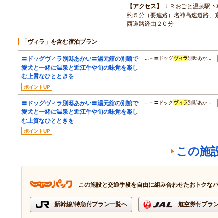
アクセス
ＪＲおごと温泉駅下
約５分（要連絡）名神高速道路、
西道路経由２０分
「ヴィラ」を含む宿泊プラン
〓ドッグヴィラ別邸あかい〓湯元舘の別館で
…－〓ドッグ
ヴィラ
別邸あか…
愛犬と一緒に温泉と近江牛や旬の味覚を楽し
む上質なひとときを
ポイントUP
〓ドッグヴィラ別邸あかい〓湯元舘の別館で
…－〓ドッグ
ヴィラ
別邸あか…
愛犬と一緒に温泉と近江牛や旬の味覚を楽し
む上質なひとときを
ポイントUP
この施
この施設と交通手段を自由に組み合わせたおトクな
新幹線/特急付プラン一覧へ
航空券付プラ