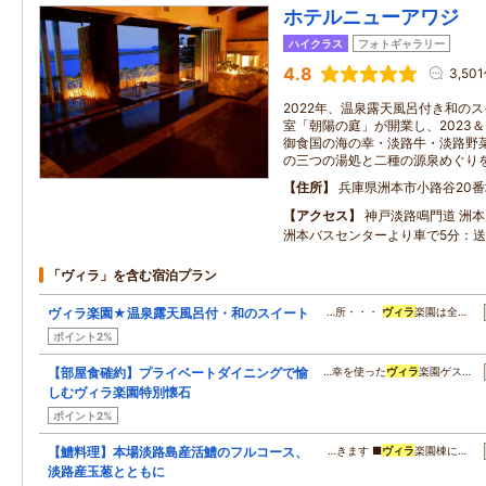
ホテルニューアワジ
ハイクラス
フォトギャラリー
4.8
3,50
2022年、温泉露天風呂付き和のス
室「朝陽の庭」が開業し、2023＆
御食国の海の幸・淡路牛・淡路野
の三つの湯処と二種の源泉めぐり
住所
兵庫県洲本市小路谷20番
アクセス
神戸淡路鳴門道 洲本
洲本バスセンターより車で5分：
「ヴィラ」を含む宿泊プラン
ヴィラ楽園★温泉露天風呂付・和のスイート
…所・・・
ヴィラ
楽園は全…
ポイント2%
【部屋食確約】プライベートダイニングで愉
…幸を使った
ヴィラ
楽園ゲス…
しむヴィラ楽園特別懐石
ポイント2%
【鱧料理】本場淡路島産活鱧のフルコース、
…きます ■
ヴィラ
楽園棟に…
淡路産玉葱とともに