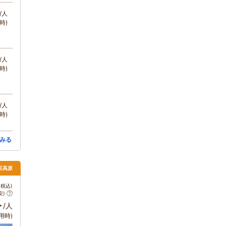
/人
時)
/人
時)
/人
時)
みる
伊豆高原
税込)
安)
～
/人
用時)