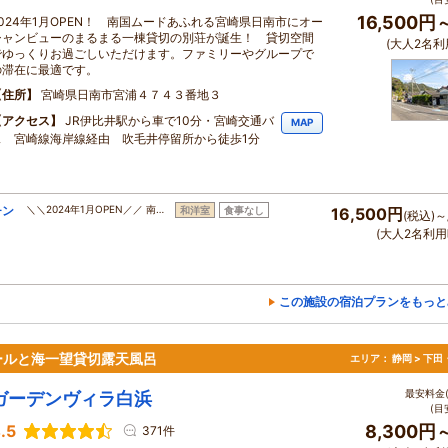
16,500円
2024年1月OPEN！ 南国ムードあふれる宮崎県日南市にオー
シャンビューのまるまる一棟貸切の別荘が誕生！ 貸切空間
(大人2名利
でゆっくりお過ごしいただけます。ファミリーやグループで
の滞在に最適です。
住所
宮崎県日南市宮浦４７４３番地３
アクセス
JR伊比井駅から車で10分・宮崎交通バ
MAP
ス 宮崎線海岸線経由 吹毛井停留所から徒歩1分
チン
＼＼2024年1月OPEN／／ 南…
和洋室
食事なし
16,500円
(税込)～
】
(大人2名利用
この施設の宿泊プランをもっと
ールと海一望貸切露天風呂
エリア：
静岡 > 下
最安料金(
ガーデンヴィラ白浜
(目
.5
8,300円
371件