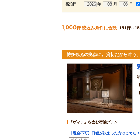
年
月
日
宿泊日
1,000
軒 絞込み条件に合致
151軒～1
博多観光の拠点に。貸切だから叶う
「ヴィラ」を含む宿泊プラン
【返金不可】日程が決まった方はこちら
ポイント2%