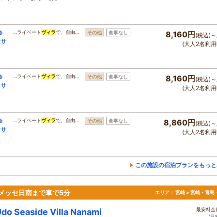
ゆ
…ライベート
ヴィラ
で、自由…
その他
食事なし
8,160円
(税込)～
＆サ
(大人2名利用
ゆ
…ライベート
ヴィラ
で、自由…
その他
食事なし
8,160円
(税込)～
＆サ
(大人2名利用
ゆ
…ライベート
ヴィラ
で、自由…
その他
食事なし
8,860円
(税込)～
＆サ
(大人2名利用
この施設の宿泊プランをもっと
メッセ日南まで車で5分
エリア：
宮崎 > 宮崎・青島
最安料金(
do Seaside Villa Nanami
(目