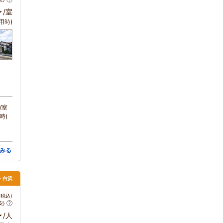
～
/室
用時)
/室
時)
みる
田・白浜
税込)
安)
～
/人