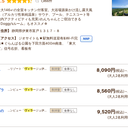
.5
1,966件
最大146㎡の全室キッチン付客室。大浴場源泉かけ流し露天風
呂（アルカリ性単純温泉）サウナ、プール、テニスコート等
館内アクティビティも充実♪わんちゃんとご宿泊できる
Doggy’sルーム」もオススメ☆
住所
静岡県伊東市富戸１３１７－８
アクセス
ジオサイトも★駅無料送迎有&Wi-Fi完
MAP
備★ぐらんぱる公園を下田方面400m南進、「東大
室」信号右折、看板有
、
…リゾート「
ヴィラ
ージュ伊…
和洋室
食事なし
8,090円
(税込)～
(大人2名利用
プラ
…ンビュー「
ヴィラ
ージュ伊…
和洋室
食事なし
8,560円
(税込)～
＝
(大人2名利用
めの
…ンビュー「
ヴィラ
ージュ伊…
和洋室
食事なし
9,520円
(税込)～
(大人2名利用