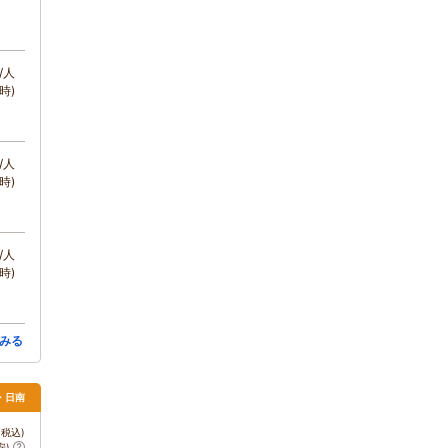
/人
時)
/人
時)
/人
時)
みる
・日南
税込)
安)