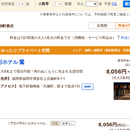
日付未定
泊
部屋
大人
名 子供
0名
人数等
※食事条件などの諸条件については、予約画面で再度ご確認く
合致順
料金が
80軒表示
料金は1泊1部屋の大人1名分の料金です（消費税・サービス料込み）
料金
、ゆったりプライベート空間
エリア：
福岡 > 福岡市（博多駅周辺・天神
最安料金(
彩ホテル 鶯
(目
8,056円
最大8名まで宿泊可能！和のぬくもりに包まれる貸切宿
(大人2名利
住所
福岡県福岡市博多区上呉服町8‐1‐1
アクセス
地下鉄箱崎線「呉服町」駅まで徒歩7分
MAP
！
ご予定が早めにお決まりのお…
和室
食事なし
8,056円
(税込)～