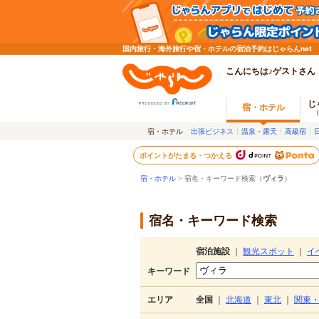
国内旅行・海外旅行や宿・ホテルの宿泊予約はじゃらんnet
こんにちは♪ゲストさん
じ
宿・ホテル
宿・ホテル
出張ビジネス
温泉・露天
高級宿
ポイントがたまる・つかえる
宿・ホテル
> 宿名・キーワード検索（
ヴィラ
）
宿名・キーワード検索
宿泊施設
｜
観光スポット
｜
イ
キーワード
エリア
全国
｜
北海道
｜
東北
｜
関東