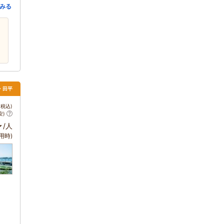
みる
・田平
税込)
安)
～
/人
用時)