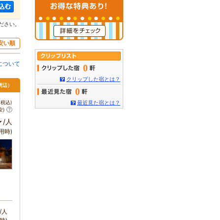
ださい。
安い順
について
0
クリップした宿とは？
周辺）
0
税込)
最近見た宿とは？
安)
～
/人
用時)
/人