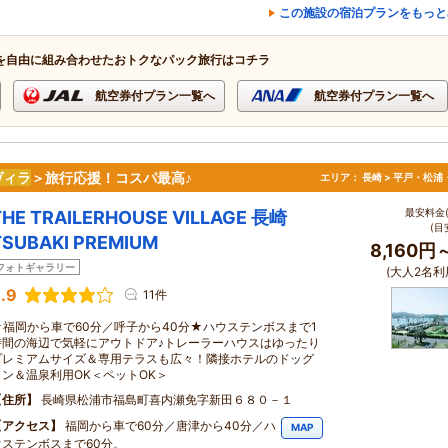
この施設の宿泊プランをもっと
を自由に組み合わせたおトクなパック旅行はコチラ
航空券付プラン一覧へ
航空券付プラン一覧へ
ヴィラ
＞旅行応援！コスパ最高♪
エリア：
長崎 > 平戸・松浦
最安料金(
THE TRAILERHOUSE VILLAGE 長崎
(目
TSUBAKI PREMIUM
8,160円
フォトギャラリー
(大人2名利
.9
11件
★福岡から車で60分／呼子から40分★ハウステンボスまで1
時間の海辺で気軽にアウトドア♪トレーラーハウスはゆったり
プレミアムサイズ＆専用テラスも広々！隣接ホテルのドッグ
ラン＆温泉利用OK＜ペットOK＞
住所
長崎県松浦市福島町喜内瀬免字新田６８０－１
アクセス
福岡から車で60分／唐津から40分／ハ
MAP
ウステンボスまで60分。