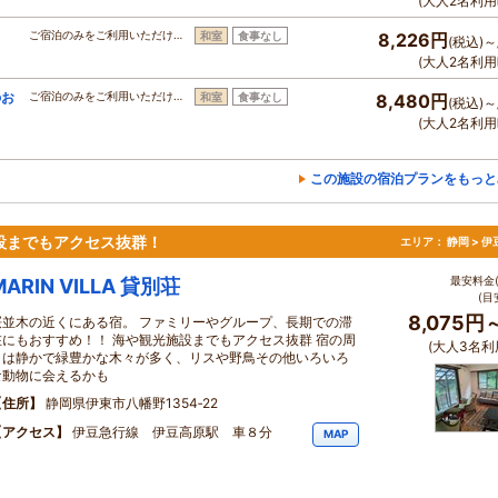
(大人2名利用
ご宿泊のみをご利用いただけ…
和室
食事なし
8,226円
(税込)～
(大人2名利用
のお
ご宿泊のみをご利用いただけ…
和室
食事なし
8,480円
(税込)～
(大人2名利用
この施設の宿泊プランをもっと
設までもアクセス抜群！
エリア：
静岡 > 
最安料金(
MARIN VILLA 貸別荘
(目
8,075円
桜並木の近くにある宿。 ファミリーやグループ、長期での滞
在にもおすすめ！！ 海や観光施設までもアクセス抜群 宿の周
(大人3名利
りは静かで緑豊かな木々が多く、リスや野鳥その他いろいろ
な動物に会えるかも
住所
静岡県伊東市八幡野1354‐22
アクセス
伊豆急行線 伊豆高原駅 車８分
MAP