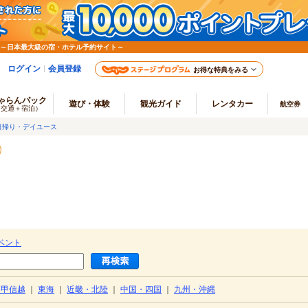
 ～日本最大級の宿・ホテル予約サイト～
ログイン
会員登録
お得な特典をみる
ゃらんパック
遊び・体験
観光ガイド
レンタカー
航空券
（交通＋宿泊）
日帰り・デイユース
ベント
・甲信越
｜
東海
｜
近畿・北陸
｜
中国・四国
｜
九州・沖縄