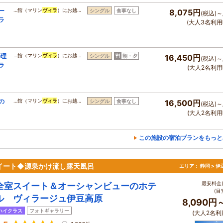
ー
…館（マリン
ヴィラ
）にお越…
シングル
食事なし
8,075円
(税込)～
ラ
(大人3名利用
料理
…館（マリン
ヴィラ
）にお越…
シングル
朝・夕
16,450円
(税込)～
ラ
(大人2名利用
の
…館（マリン
ヴィラ
）にお越…
シングル
食事なし
16,500円
(税込)～
(大人2名利用
この施設の宿泊プランをもっと
イート◆源泉かけ流し露天風呂
エリア：
静岡 > 
最安料金(
全室スイート＆オーシャンビューのホテ
(目
ル ヴィラージュ伊豆高原
8,090円
ハイクラス
フォトギャラリー
(大人2名利