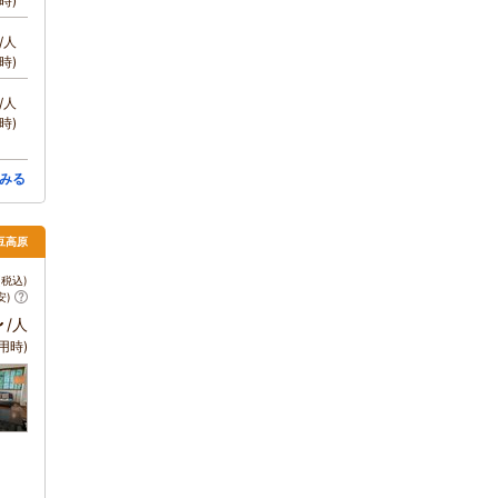
時)
/人
時)
/人
時)
みる
伊豆高原
税込)
安)
～
/人
用時)