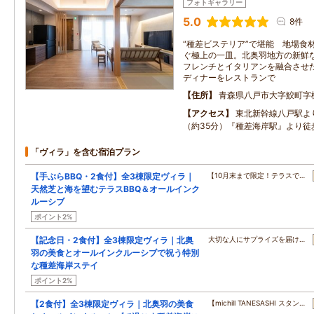
フォトギャラリー
5.0
8件
“種差ビステリア”で堪能 地場食
ぐ極上の一皿。北奥羽地方の新鮮
フレンチとイタリアンを融合させ
ディナーをレストランで
住所
青森県八戸市大字鮫町字棚久
アクセス
東北新幹線八戸駅よ
（約35分）『種差海岸駅』より徒
「ヴィラ」を含む宿泊プラン
【手ぶらBBQ・2食付】全3棟限定ヴィラ｜
【10月末まで限定！テラスで…
天然芝と海を望むテラスBBQ＆オールインク
ルーシブ
ポイント2%
【記念日・2食付】全3棟限定ヴィラ｜北奥
大切な人にサプライズを届け…
羽の美食とオールインクルーシブで祝う特別
な種差海岸ステイ
ポイント2%
【2食付】全3棟限定ヴィラ｜北奥羽の美食
【michill TANESASHI スタン…