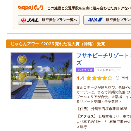
この施設と交通手段を自由に組み合わせたおトクな
航空券付プラン一覧へ
航空券付プラン
じゃらんアワード2025 売れた宿大賞（沖縄） 受賞
フサキビーチリゾート 
ズ
ハイクラス
フォトギャラリー
4.4
75件
赤瓦コテージが建ち並び、色鮮や
ガーデンは、まるで沖縄の集落に
プールエリアが自慢。大浴場、イ
るリゾート空間＜全室禁煙＞
住所
沖縄県石垣市新川1625
アクセス
石垣空港より 車で約
より車で約15分 / 石垣空港⇔
ス運行