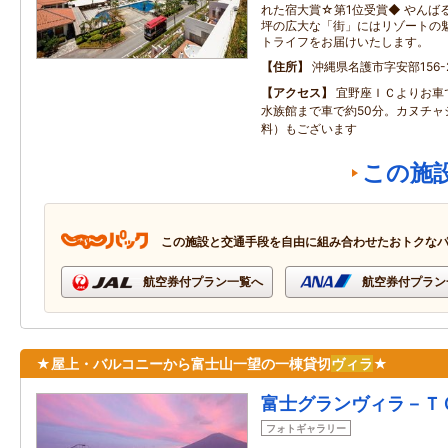
れた宿大賞☆第1位受賞◆ やんば
坪の広大な「街」にはリゾートの
トライフをお届けいたします。
住所
沖縄県名護市字安部156-
アクセス
宜野座ＩＣよりお車
水族館まで車で約50分。カヌチャ
料）もございます
この施
この施設と交通手段を自由に組み合わせたおトクな
航空券付プラン一覧へ
航空券付プラン
★屋上・バルコニーから富士山一望の一棟貸切
ヴィラ
★
富士グランヴィラ－Ｔ
フォトギャラリー