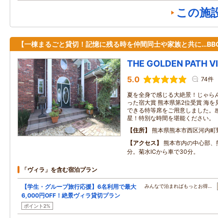
この施
【一棟まるごと貸切！記憶に残る時を仲間同士や家族と共に…BB
THE GOLDEN PATH V
5.0
74件
夏を全身で感じる大絶景！じゃらんn
った宿大賞 熊本県第2位受賞 海
できる特等席をご用意しました。
星！特別な時間を堪能ください。
住所
熊本県熊本市西区河内町
アクセス
熊本市内の中心部、
分。菊水ICから車で30分。
「ヴィラ」を含む宿泊プラン
【学生・グループ旅行応援】6名利用で最大
みんなで泊まればもっとお得…
6,000円OFF！絶景ヴィラ貸切プラン
ポイント2%