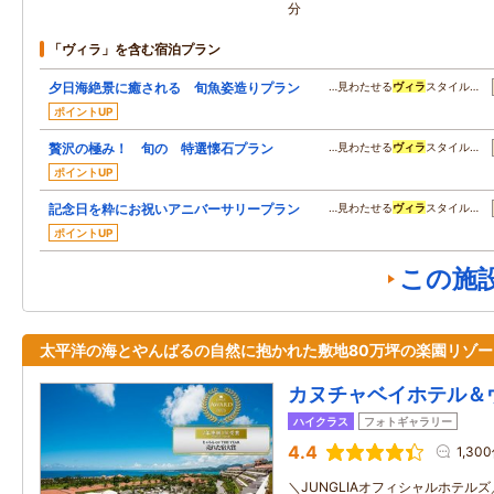
分
「ヴィラ」を含む宿泊プラン
夕日海絶景に癒される 旬魚姿造りプラン
…見わたせる
ヴィラ
スタイル…
ポイントUP
贅沢の極み！ 旬の 特選懐石プラン
…見わたせる
ヴィラ
スタイル…
ポイントUP
記念日を粋にお祝いアニバーサリープラン
…見わたせる
ヴィラ
スタイル…
ポイントUP
この施
太平洋の海とやんばるの自然に抱かれた敷地80万坪の楽園リゾー
カヌチャベイホテル＆
ハイクラス
フォトギャラリー
4.4
1,30
＼JUNGLIAオフィシャルホテル