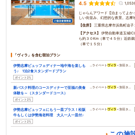
4.5
1,05
じゃらんアワード【泊まってよかっ
しい街並み、幻想的な夜景。志摩
住所
三重県志摩市浜島町迫子
アクセス
伊勢自動車道玉城IC
ら約３０Km（車で４５分）近鉄鵜
（車で１５分）
「ヴィラ」を含む宿泊プラン
伊勢志摩ビュッフェディナー地中海を楽しも
…ライベート
ヴィラ
＜別荘タ…
う♪ 1泊2食スタンダードプラン
ポイント2%
新バスク料理のコースディナーで至福の美食
…ライベート
ヴィラ
＜別荘タ…
体験を～（スタンダードコース）
ポイント2%
伊勢志摩ビュッフェにもう一皿プラス！松阪
…ライベート
ヴィラ
＜別荘タ…
牛もしくは伊勢海老料理 大人一人一皿付♪
ポイント2%
この施