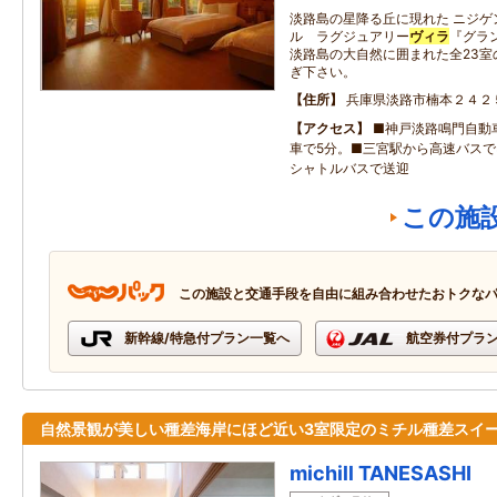
淡路島の星降る丘に現れた ニジゲ
ル ラグジュアリー
ヴィラ
『グラン
淡路島の大自然に囲まれた全23室
ぎ下さい。
住所
兵庫県淡路市楠本２４２
アクセス
■神戸淡路鳴門自動
車で5分。■三宮駅から高速バスで3
シャトルバスで送迎
この施
この施設と交通手段を自由に組み合わせたおトクな
新幹線/特急付プラン一覧へ
航空券付プラ
自然景観が美しい種差海岸にほど近い3室限定のミチル種差スイ
michill TANESASHI