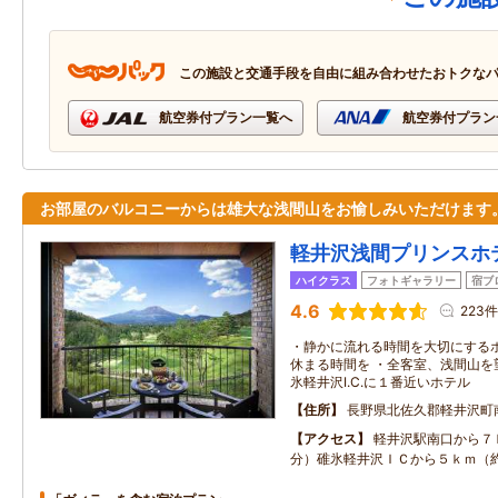
この施設と交通手段を自由に組み合わせたおトクな
航空券付プラン一覧へ
航空券付プラン
お部屋のバルコニーからは雄大な浅間山をお愉しみいただけます
軽井沢浅間プリンスホ
ハイクラス
フォトギャラリー
宿ブ
4.6
223件
・静かに流れる時間を大切にするホ
休まる時間を ・全客室、浅間山を
氷軽井沢I.C.に１番近いホテル
住所
長野県北佐久郡軽井沢町
アクセス
軽井沢駅南口から７
分）碓氷軽井沢ＩＣから５ｋｍ（