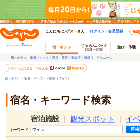
国内旅行・海外旅行や宿・ホテルの宿泊予約はじゃらんnet ～日本最大級の宿・ホテル予約サイト
こんにちは♪ゲストさん
ログイン
会員登録
じゃらんパック
宿・ホテル
遊び・体験
（交通＋宿泊）
宿・ホテル
出張ビジネス
温泉・露天
高級宿
日帰り・デイユース
ポイントがたまる・つかえる
宿・ホテル
> 宿名・キーワード検索（
ヴィラ
）
宿名・キーワード検索
宿泊施設
｜
観光スポット
｜
イ
キーワード