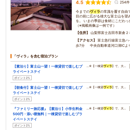
4.5
254件
今までの
ヴィラ
の常識を覆す自由
目の前に広がる雄大な富士山を望
を。 いまの季節は食材にこだわっ
（※掲載画像は一例です）
住所
山梨県富士吉田市新倉２
アクセス
富士急行線富士急ハ
歩7分 中央自動車道河口湖ICよ
「ヴィラ」を含む宿泊プラン
【素泊り】富士山一望！一棟貸切で楽しむプ
…☆【一棟貸
ヴィラ
】で、大…
ライベートステイ
ポイント2%
【朝食付】富士山一望！一棟貸切で楽しむプ
…☆【一棟貸
ヴィラ
】で、大…
ライベートステイ
ポイント2%
『ファミリー旅応援』【素泊り】小学生料金
…☆【一棟貸
ヴィラ
】で、大…
500円・添い寝無料｜一棟貸切で楽しむプラ
イベートステイ
ポイント2%