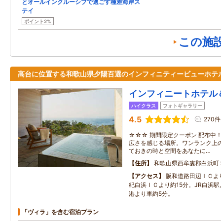
とオールインクルーシブで過ごす種差海岸ス
テイ
ポイント2%
この施
高台に位置する和歌山県夕陽百選のインフィニティービューホテ
インフィニートホテル
ハイクラス
フォトギャラリー
4.5
270件
☆☆☆ 期間限定クーポン 配布中！
広さを感じる場所。ワンランク上の
ておきの時と空間をあなたに…
住所
和歌山県西牟婁郡白浜町
アクセス
阪和道路田辺ＩＣよ
紀白浜ＩＣより約15分。JR白浜駅
港より車約5分。
「ヴィラ」を含む宿泊プラン