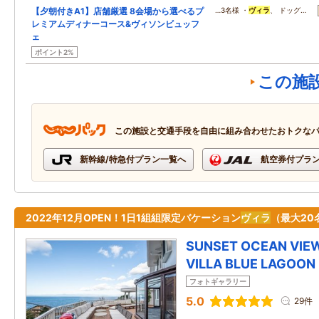
【夕朝付きA1】店舗厳選 8会場から選べるプ
…3名様 ・
ヴィラ
、 ドッグ…
レミアムディナーコース&ヴィソンビュッフ
ェ
ポイント2%
この施
この施設と交通手段を自由に組み合わせたおトクな
新幹線/特急付プラン一覧へ
航空券付プラ
2022年12月OPEN！1日1組組限定バケーション
ヴィラ
（最大20
SUNSET OCEAN VIE
VILLA BLUE LAGOON
フォトギャラリー
5.0
29件