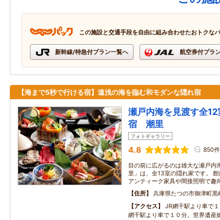
この施設と交通手段を自由に組み合わせたおトクな
新幹線/特急付プラン一覧へ
航空券付プラ
【海まで5秒で行ける宿】遠浅の海を臨む和モダンな隠れ宿
瀬戸内海を見渡す全1
宿 潮里
フォトギャラリー
4.8
850件
目の前に広がるのは雄大な瀬戸内海
里」は、全13室の隠れ家です。 
アンティーク家具や間接照明で趣
住所
兵庫県たつの市御津町黒崎
アクセス
JR網干駅より車で
網干駅より車で１０分。世界遺産姫