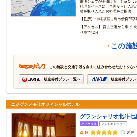
邉明シェフが手掛ける「The Oli
料理をベースに、全国から仕入れ
材を取り入れたお料理をご提供
住所
沖縄県宮古島市伊良部字
アクセス
宮古空港から車で1
り車で12分
この施
この施設と交通手段を自由に組み合わせたおトクな
航空券付プラン一覧へ
航空券付プラン
ニジゲンノモリオフィシャルホテル
グランシャリオ北斗七星
ハイクラス
フォトギャラリー
4.9
61件