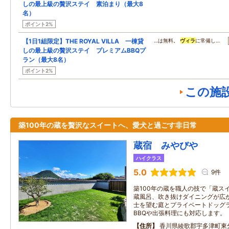
しの最上級の贅沢ステイ 素泊まり（最大8
名）
ポイント2%
【1日1組限定】THE ROYAL VILLA 一棟貸
…は無料。
ヴィラ
に常備し…
しの最上級の贅沢ステイ プレミアムBBQプ
ラン（最大8名）
ポイント2%
この施
築100年の蔵を贅沢なスイートへ、愛犬と過ごす非日常
蔵宿 みやびや
ハイクラス
5.0
9件
築100年の蔵を職人の技で「蔵ス
蔵風呂、吹き抜けダイニングが広
士を望む庭とプライベートドッグ
BBQや出張料理にも対応します。
住所
香川県綾歌郡宇多津町東分1