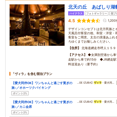
北天の丘 あばしり湖
ハイクラス
フォトギャラリー
宿ブ
4.5
1,20
デザインコンセプトは北方民族と
天風呂付客室の他、和室・洋室・
客室をご用意。太古の浪漫あふれ
ろゆくまでお愉しみください。
住所
北海道網走市呼人１５９
アクセス
◆女満別空港から車で
走駅から車で約15分 ◆JR網走駅
料送迎あり（要予約）
「ヴィラ」を含む宿泊プラン
【愛犬同伴OK】ワンちゃんと過ごす寛ぎの
…GE IZUBA】
ヴィラ
・愛犬同…
旅♪／オホーツクバイキング
ポイント2%
【愛犬同伴OK】ワンちゃんと過ごす寛ぎの
…GE IZUBA】
ヴィラ
・愛犬同…
旅♪／カニ会席
ポイント2%