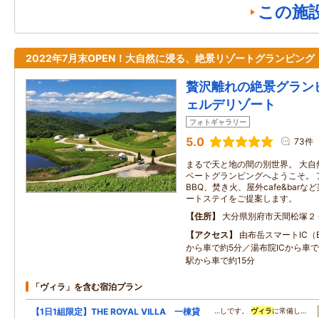
この施
2022年7月末OPEN！大自然に浸る、絶景リゾートグランピング
贅沢離れの絶景グラン
ェルデリゾート
フォトギャラリー
5.0
73件
まるで天と地の間の別世界。 大自
ベートグランピングへようこそ。 
BBQ、焚き火、屋外cafe&bar
ートステイをご提案します。
住所
大分県別府市天間松塚２
アクセス
由布岳スマートIC（
から車で約5分／湯布院ICから車で
駅から車で約15分
「ヴィラ」を含む宿泊プラン
【1日1組限定】THE ROYAL VILLA 一棟貸
…しです。
ヴィラ
に常備し…