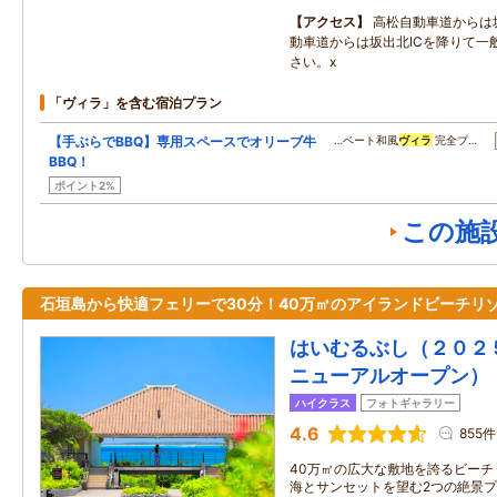
アクセス
高松自動車道からは坂
動車道からは坂出北ICを降りて一
さい。x
「ヴィラ」を含む宿泊プラン
【手ぶらでBBQ】専用スペースでオリーブ牛
…ベート和風
ヴィラ
完全プ…
BBQ！
ポイント2%
この施
石垣島から快適フェリーで30分！40万㎡のアイランドビーチリ
はいむるぶし（２０２
ニューアルオープン）
ハイクラス
フォトギャラリー
4.6
855件
40万㎡の広大な敷地を誇るビー
海とサンセットを望む2つの絶景