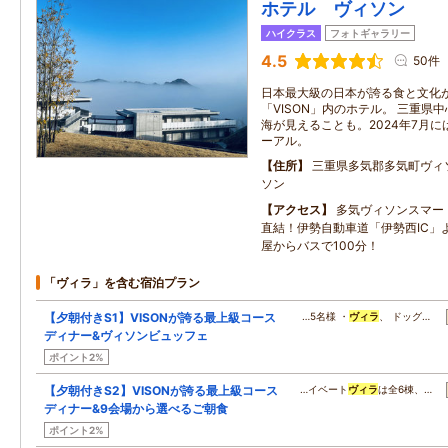
ホテル ヴィソン
ハイクラス
フォトギャラリー
4.5
50件
日本最大級の日本が誇る食と文化
「VISON」内のホテル。 三重県
海が見えることも。2024年7月
ーアル。
住所
三重県多気郡多気町ヴィ
ソン
アクセス
多気ヴィソンスマー
直結！伊勢自動車道「伊勢西IC」
屋からバスで100分！
「ヴィラ」を含む宿泊プラン
【夕朝付きS1】VISONが誇る最上級コース
…5名様 ・
ヴィラ
、 ドッグ…
ディナー&ヴィソンビュッフェ
ポイント2%
【夕朝付きS2】VISONが誇る最上級コース
…イベート
ヴィラ
は全6棟、…
ディナー&9会場から選べるご朝食
ポイント2%