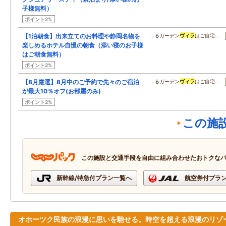
子様無料）
ポイント2%
【1泊朝食】出来立てのお料理や静岡名物を
…るガーデン
ヴィラ
はご自宅…
楽しめるホテル自慢の朝食（添い寝のお子様
はご朝食無料）
ポイント2%
【8月厳選】8月中のご予約で先々のご宿泊
…るガーデン
ヴィラ
はご自宅…
が最大10％オフ(お部屋のみ)
ポイント2%
この施
この施設と交通手段を自由に組み合わせたおトクな
新幹線/特急付プラン一覧へ
航空券付プラ
オホーツク民族の浪漫に思いを馳せる。時空を超える浪漫のリゾ