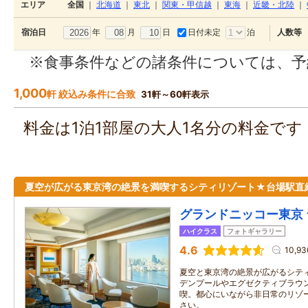
エリア
全国
｜
北海道
｜
東北
｜
関東・甲信越
｜
東海
｜
近畿・北陸
｜
年
月
日
日付未定
泊
宿泊日
人数等
※食事条件などの諸条件については、予
1,000
軒 絞込み条件に合致
31軒～60軒表示
料金は1泊1部屋の大人1名分の料金で
夏空が広がる東京湾の絶景を満喫するシティリゾート★台場駅直
グランドニッコー東京 
ハイクラス
フォトギャラリー
4.6
10,9
夏空と東京湾の絶景が広がるシテ
デンプールやエグゼクティブラウ
喫。都心にいながら非日常のリゾ
さい。