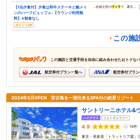
【1泊夕食付】夕食は和牛ステーキと鮑メイ
…全独立型の
ヴィラ
で、露天…
ンのハーフビュッフェ♪【ラウンジ利用無
料】※朝食なし
ポイントUP
この施
この施設と交通手段を自由に組み合わせたおトクな
航空券付プラン一覧へ
航空券付プラン
2024年3月OPEN 宮古島を一望出来るSPA付の絶景リゾート
サントリーニホテル&
ハイクラス
フォトギャラリー
4.9
16件
東京・表参道「トラットリア庭」