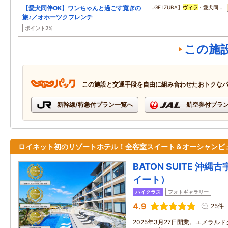
【愛犬同伴OK】ワンちゃんと過ごす寛ぎの
…GE IZUBA】
ヴィラ
・愛犬同…
旅♪／オホーツクフレンチ
ポイント2%
この施
この施設と交通手段を自由に組み合わせたおトクな
新幹線/特急付プラン一覧へ
航空券付プラ
ロイネット初のリゾートホテル！全客室スイート＆オーシャンビ
BATON SUITE 沖
イート）
ハイクラス
フォトギャラリー
4.9
25件
2025年3月27日開業。エメラルド