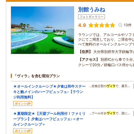
別館うみね
フォトギャラリー
4.9
13件
ラウンジでは、アルコールやソフ
クにてご用意しており、ご滞在中
べて無料のオールインクルーシブ
住所
大分県別府市大字鉄輪字
アクセス
別府ICから車で５分
クシーで20分／鉄輪口バス停から
「ヴィラ」を含む宿泊プラン
★オールインクルーシブ★夕食は和牛ステー
…全独立型の
ヴィラ
で、露天…
キと鮑メインのハーフビュッフェ♪【ラウン
ジ利用無料】
ポイントUP
★夏期限定★【天望プール利用付！ファミリ
…プール付き
ヴィラ
で、誰に…
ープラン】夕食はハーフビュッフェ♪＜オー
ルインクルーシブ＞
ポイントUP