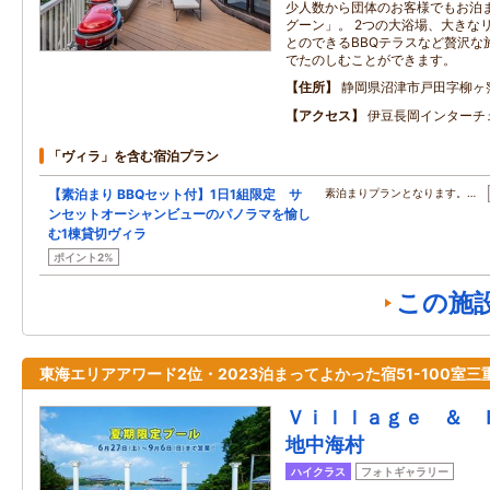
少人数から団体のお客様でもお泊
グーン」。 2つの大浴場、大きな
とのできるBBQテラスなど贅沢な
でたのしむことができます。
住所
静岡県沼津市戸田字柳ヶ
アクセス
伊豆長岡インターチ
「ヴィラ」を含む宿泊プラン
【素泊まり BBQセット付】1日1組限定 サ
素泊まりプランとなります。…
ンセットオーシャンビューのパノラマを愉し
む1棟貸切ヴィラ
ポイント2%
この施
東海エリアアワード2位・2023泊まってよかった宿51-100室三
Ｖｉｌｌａｇｅ ＆ 
地中海村
ハイクラス
フォトギャラリー