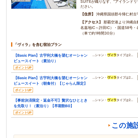
SUITEが織りなす、“アイランド
ださい。
住所
沖縄県国頭郡今帰仁村古
アクセス
那覇空港より沖縄自
名嘉地IC～許田IC）・国道58号
（車で約1時間30分）
「ヴィラ」を含む宿泊プラン
【Basic Plan】古宇利大橋を望むオーシャン
…シャン・
ヴィラ
タイプは2…
ビュースイート（素泊り）
ポイントUP
【Basic Plan】古宇利大橋を望むオーシャン
…シャン・
ヴィラ
タイプは2…
ビュースイート（朝食付）【じゃらん限定】
ポイントUP
【事前決済限定・返金不可】贅沢なひととき
…シャン・
ヴィラ
タイプは2…
を先取り！（素泊り）【早期割60】
ポイントUP
この施