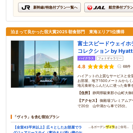
新幹線/特急付プラン一覧へ
航空券付プラ
泊まって良かった宿大賞2025 朝食部門 東海エリア1位獲得
富士スピードウェイホテ
コレクション by Hyatt
ハイクラス
フォトギャラリー
4.8
68件
ハイアットの上質なサービスと全
お部屋、地下1500メートルから
地元食材をふんだんに使った食事
住所
静岡県駿東郡小山町大御
アクセス
御殿場プレミアムア
で20分 山中湖から車で25分。
「ヴィラ」を含む宿泊プラン
【全室43平米以上】広々としたお部屋でラ
…るガーデン
ヴィラ
はご自宅…
グジュアリーステイ（素泊まり/添い寝のお