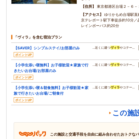
住所
東京都港区台場２－６－
アクセス
ゆりかもめ台場駅直
京テレポート駅下車徒歩約10分／
レインボーバス約20分
「ヴィラ」を含む宿泊プラン
【SAVER】シンプルステイ/お部屋のみ
…近くに建つ
ヴィラ
やコテー…
ポイントUP
【小学生添い寝無料】お子様歓迎★家族で行
…近くに建つ
ヴィラ
やコテー…
きたいお台場/お部屋のみ
ポイントUP
【小学生添い寝＆朝食無料】お子様歓迎★家
…近くに建つ
ヴィラ
やコテー…
族で行きたいお台場/ご朝食付
ポイントUP
この施
この施設と交通手段を自由に組み合わせたおトクな