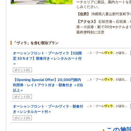
ーチエリアに新設。園内カートを
しみください。
住所
沖縄県八重山郡竹富町字小
アクセス
石垣空港～石垣港：
港～小浜港：船で30分※ホテルま
最終便時刻に注意
「ヴィラ」を含む宿泊プラン
オーシャンフロント・プールヴィラ【3泊限
…ト・プール
ヴィラ
」が誕生…
定 33％オフ】朝食付き＜レンタルカート付
＞
ポイント2%
【Opening Special Offer】20,000円館内
…ト・プール
ヴィラ
」が誕生…
利用券・レイトアウト付き・朝食付き ＜2泊
以上＞
ポイント2%
オーシャンフロント・プールヴィラ・朝食付
…ト・プール
ヴィラ
」が誕生…
き＜レンタルカート付＞
ポイント2%
この施