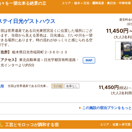
山々を一望出来る絶景の立
エリア：
栃木 > 日光・霧降高原・奥日光・中禅寺湖
最安料金(
ステイ日光ゲストハウス
(目
11,450円
当宿は世界遺産である日光東照宮近くに位置した場所にござ
います。当宿から見える景色は、日光連山、だいや川を一望
(大人2名利
できる場所にあります。時の流れがゆっくりと感じられる空
間です。
住所
栃木県日光市稲荷町２‐３６０‐１３
アクセス
東北自動車道～日光宇都宮有料道路・
MAP
日光インターより約5分
専用
当宿は世界遺産である日光東…
その他
食事なし
11,450円
(税込)～
(大人2名利用
この施設の宿泊プランをもっと
ラ
。工芸とモロッコが調和する宿
エリア：
佐賀 > 伊万