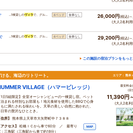
(大人2名利用
す
…1棟貸しの
ヴィラ
で、グル…
4ベッド
食事なし
26,000円
(税込)～
(大人2名利用
ぐ
…1棟貸しの
ヴィラ
で、グル…
4ベッド
食事なし
29,200円
(税込)～
(大人2名利用
この施設の宿泊プランをもっと
どける、海辺のリトリート。
エリア：
熊本 
最安料金(
HUMMER VILLAGE（ハマービレッジ）
(目
11,390円
【1日5組限定】全室オーシャンビューの一棟貸し宿。ペット
と泊まれる特別なお部屋も！地元食材を使用したBBQで心身
(大人2名利
ともに満たされる味わいを。天草の美しい自然に抱かれた、
非日常の贅沢なひととき。
住所
熊本県上天草市大矢野町中７３８８
アクセス
松橋ＩＣから車で60分 ／ 最寄り
MAP
駅：三角駅（三角駅から車で約18分）