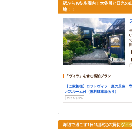
駅からも徒歩圏内！大谷川と日光の
地！！
「ヴィラ」を含む宿泊プラン
【ご家族様】ロフトヴィラ 庭の景色 
バスルーム付（無料駐車場あり）
ポイント2%
海辺で過ごす1日1組限定の貸切
ヴィ