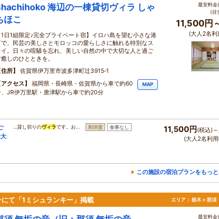
最安料金(
Shachihoko 海辺の一棟貸切ヴィラ しゃ
(目
ちほこ
11,500円
(大人2名利
【1日1組限定♪完全プライベート宿】イロハ島を望む小さな港
町で、民芸の美しさとモロッコの愛らしさに触れる特別なス
テイ。日々の喧騒を忘れ、美しい自然の中で大切な人と過ご
す癒しのひとときを。
住所
佐賀県伊万里市波多津町辻3915‐1
アクセス
福岡県・長崎県・佐賀県から車で約60
MAP
分、JR伊万里駅・唐津駅から車で約20分
ご
…貸し切りの
ヴィラ
です。お…
和洋室
食事なし
11,500円
(税込)～
最大
(大人2名利用
この施設の宿泊プランをもっと
にて「1ミシュランキー」掲載
エリア：
栃木 > 那
最安料金(