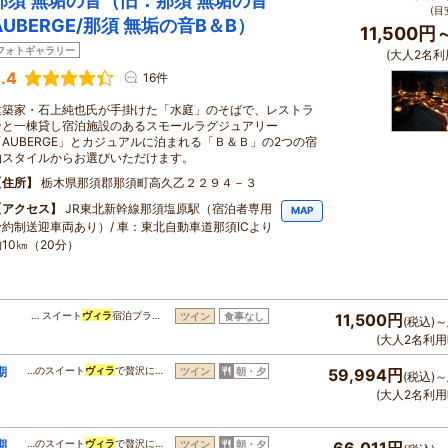
那須 無垢の音（旧：那須 無垢の音
(目
AUBERGE/那須 無垢の音B＆B）
11,500円
フォトギャラリー
(大人2名利
.4
16件
建築家・石上純也氏が手掛けた「水庭」のそばで、レストラ
ンと一棟貸し宿泊施設のあるスモールラグジュアリー
「AUBERGE」とカジュアルに泊まれる「Ｂ＆Ｂ」の2つの宿
泊スタイルからお選びいただけます。
住所
栃木県那須郡那須町高久乙２２９４－３
アクセス
JR東北新幹線那須塩原駅（宿泊者専用
MAP
予約制送迎車両あり）/ 車：東北自動車道那須ICより
10㎞（20分）
… スイート
ヴィラ
宿泊プラ…
ツイン
食事なし
11,500円
(税込)～
(大人2名利用
期
…のスイート
ヴィラ
で贅沢に…
ツイン
朝・夕
59,994円
(税込)～
(大人2名利用
期
…のスイート
ヴィラ
で贅沢に…
ツイン
朝・夕