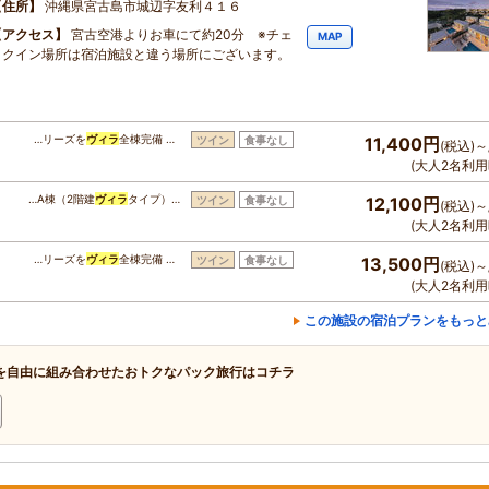
住所
沖縄県宮古島市城辺字友利４１６
アクセス
宮古空港よりお車にて約20分 ※チェ
MAP
ックイン場所は宿泊施設と違う場所にございます。
…リーズを
ヴィラ
全棟完備 …
ツイン
食事なし
11,400円
(税込)～
(大人2名利用
…A棟（2階建
ヴィラ
タイプ）…
ツイン
食事なし
12,100円
(税込)～
(大人2名利用
…リーズを
ヴィラ
全棟完備 …
ツイン
食事なし
13,500円
(税込)～
(大人2名利用
この施設の宿泊プランをもっと
を自由に組み合わせたおトクなパック旅行はコチラ