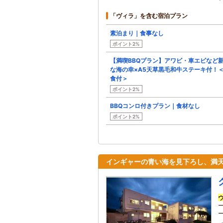
「ヴィラ」を含む宿泊プラン
素泊まり｜食事なし
ポイント2%
【満喫BBQプラン】アワビ・車エビなど
な海の幸×A5天草黒毛和牛ステーキ付！
食付＞
ポイント2%
BBQコンロ付きプラン｜食材なし
ポイント2%
インギャーの青い海を見下ろし、満