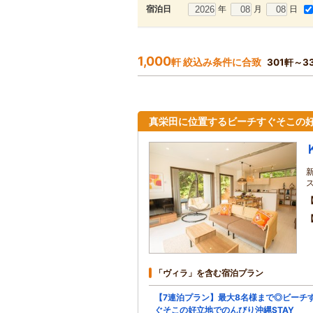
年
月
日
宿泊日
1,000
軒 絞込み条件に合致
301軒～3
真栄田に位置するビーチすぐそこの好
「ヴィラ」を含む宿泊プラン
【7連泊プラン】最大8名様まで◎ビーチ
ぐそこの好立地でのんびり沖縄STAY