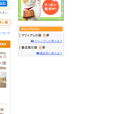
ださい。
安い順
について
0
クリップした宿とは？
東海岸
0
税込)
最近見た宿とは？
安)
～
/室
用時)
/室