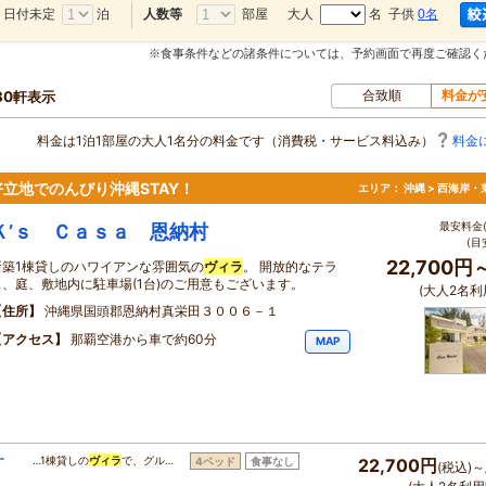
日付未定
泊
部屋
大人
名 子供
0名
人数等
※食事条件などの諸条件については、予約画面で再度ご確認く
合致順
料金が
30軒表示
料金は1泊1部屋の大人1名分の料金です（消費税・サービス料込み）
料金
立地でのんびり沖縄STAY！
エリア：
沖縄 > 西海岸・
最安料金(
Ｋ’ｓ Ｃａｓａ 恩納村
(目
22,700円
新築1棟貸しのハワイアンな雰囲気の
ヴィラ
。 開放的なテラ
ス、庭、敷地内に駐車場(1台)のご用意もございます。
(大人2名利
住所
沖縄県国頭郡恩納村真栄田３００６－１
アクセス
那覇空港から車で約60分
MAP
す
…1棟貸しの
ヴィラ
で、グル…
4ベッド
食事なし
22,700円
(税込)～