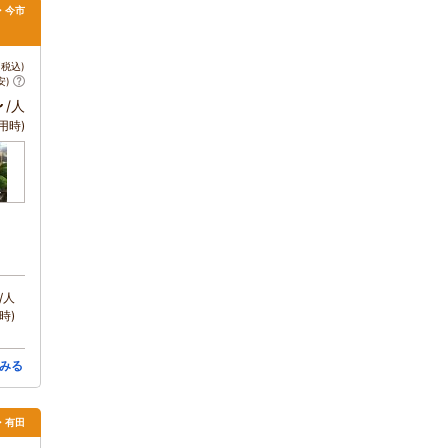
・今市
税込)
安)
～
/人
用時)
/人
時)
みる
里・有田