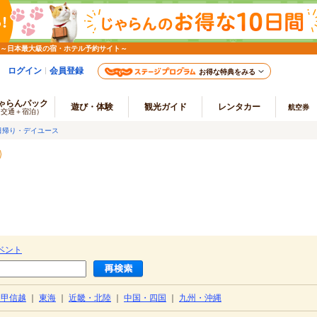
 ～日本最大級の宿・ホテル予約サイト～
ログイン
会員登録
お得な特典をみる
ゃらんパック
遊び・体験
観光ガイド
レンタカー
航空券
（交通＋宿泊）
日帰り・デイユース
ベント
・甲信越
｜
東海
｜
近畿・北陸
｜
中国・四国
｜
九州・沖縄