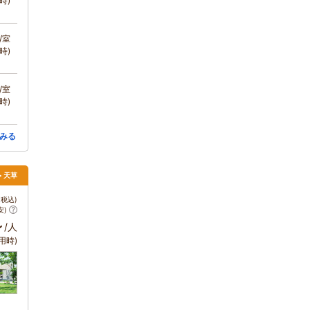
時)
/室
時)
/室
時)
みる
> 天草
税込)
安)
～
/人
用時)