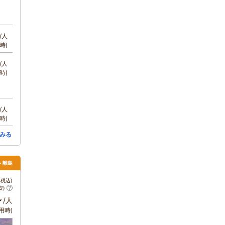
/人
時)
/人
時)
/人
時)
みる
> 離島
税込)
安)
～
/人
用時)