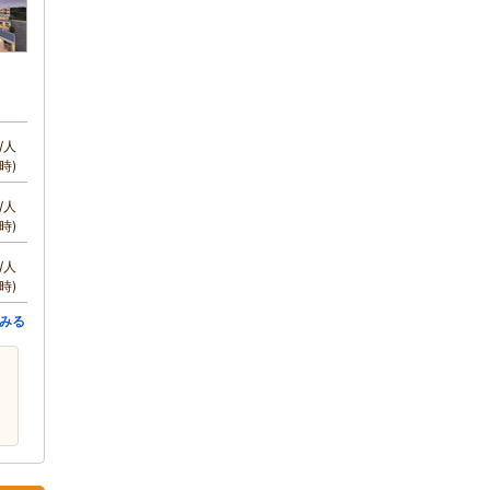
/人
時)
/人
時)
/人
時)
みる