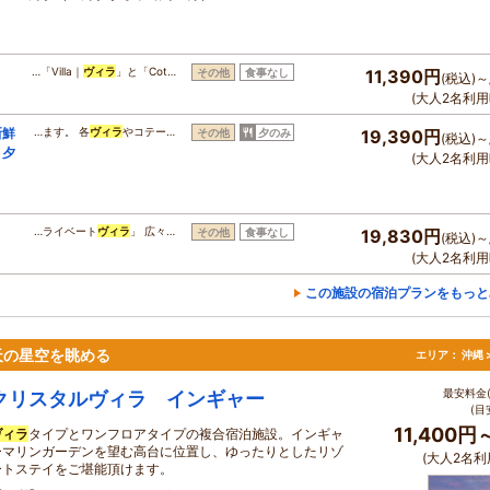
…「Villa｜
ヴィラ
」と「Cot…
その他
食事なし
11,390円
(税込)～
(大人2名利用
新鮮
…ます。 各
ヴィラ
やコテー…
その他
夕のみ
19,390円
(税込)～
＜夕
(大人2名利用
…ライベート
ヴィラ
」 広々…
その他
食事なし
19,830円
(税込)～
(大人2名利用
この施設の宿泊プランをもっと
天の星空を眺める
エリア：
沖縄 
最安料金(
クリスタルヴィラ インギャー
(目
11,400円
ヴィラ
タイプとワンフロアタイプの複合宿泊施設。インギャ
ーマリンガーデンを望む高台に位置し、ゆったりとしたリゾ
(大人2名利
ートステイをご堪能頂けます。