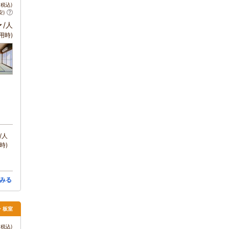
税込)
安)
～
/人
用時)
/人
時)
みる
須・板室
税込)