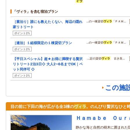
ィラ
「ヴィラ」を含む宿泊プラン
［素泊り］誰にも教えたくない、海辺の隠れ
…の一棟貸切
ヴィラ
「ＰＡＷ…
家リトリート
ポイント2%
［連泊］１組様限定の１棟貸切プラン
…の一棟貸切
ヴィラ
「ＰＡＷ…
ポイント2%
【平日スペシャル】超★お得に満喫する贅沢
…定の貸切
ヴィラ
古き良…
リトリート2泊3日◇ 大人2~6名までOK｜ペ
ット同伴可 ◇
ポイント2%
この施
目の前に下田の海が広がる全3棟の
ヴィラ
。のんびり贅沢なひと
Ｈａｍａｂｅ Ｏｕｒ
静かな海と自然の樹木に囲まれた