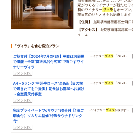
葡萄生産者に光を当てたワイン造り
家がつくるワイナリーが新たなワ
初のワイナリー
ヴィラ
をオープン
非日常のひとときをお約束します
住所
山梨県南都留郡富士河口
アクセス
山梨県南都留郡富士
１－４
「ヴィラ」を含む宿泊プラン
ご朝食付【2024年7月OPEN】朝食はお部屋
…イナリー
ヴィラ
「7c vil…
で堪能～全室“露天風呂付客室”で過ごすワイ
ナリーヴィラ
ポイント2%
A4～5ランク“甲州牛ロース”全8品【目の前
…イナリー
ヴィラ
「7c vil…
で焼きたてをご提供】朝食はお部屋へお届け
～全室露天付客室
ポイント2%
完全プライベート“7cサウナ”90分付【1泊ご
…ワイナリー
ヴィラ
が提供す…
朝食付】ソムリエ監修“特製サウナドリンク
付”
ポイント2%