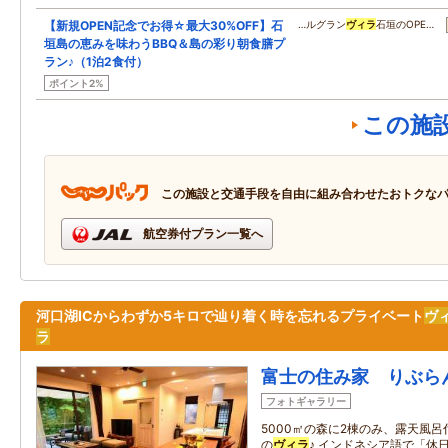
【新規OPEN記念でお得☆最大30%OFF】石
…ルグラン
ヴィラ
石垣のOPE…
垣島の恵みを味わうBBQ＆島の彩り朝食膳プ
ラン♪（1泊2食付）
ポイント2%
この施
この施設と交通手段を自由に組み合わせたおトクな
航空券付プラン一覧へ
河口湖ICからわずか5キロで辿り着く時を忘れるプライベート
ヴ
ラ
富士の住み家 りぶら
フォトギャラリー
5000㎡の森に2棟のみ、露天風
の
ヴィラ
♪ インドネシア語で「休