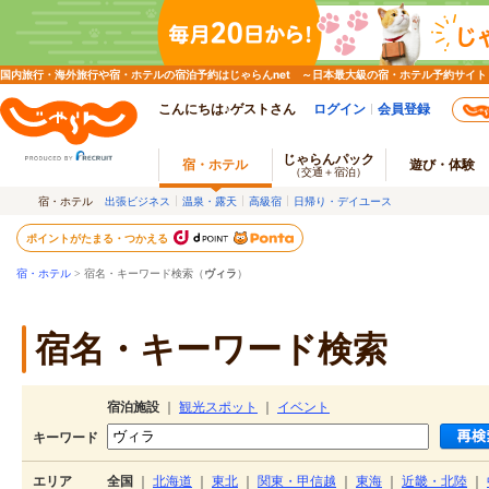
国内旅行・海外旅行や宿・ホテルの宿泊予約はじゃらんnet ～日本最大級の宿・ホテル予約サイト
こんにちは♪ゲストさん
ログイン
会員登録
じゃらんパック
宿・ホテル
遊び・体験
（交通＋宿泊）
宿・ホテル
出張ビジネス
温泉・露天
高級宿
日帰り・デイユース
ポイントがたまる・つかえる
宿・ホテル
> 宿名・キーワード検索（
ヴィラ
）
宿名・キーワード検索
宿泊施設
｜
観光スポット
｜
イベント
キーワード
エリア
全国
｜
北海道
｜
東北
｜
関東・甲信越
｜
東海
｜
近畿・北陸
｜