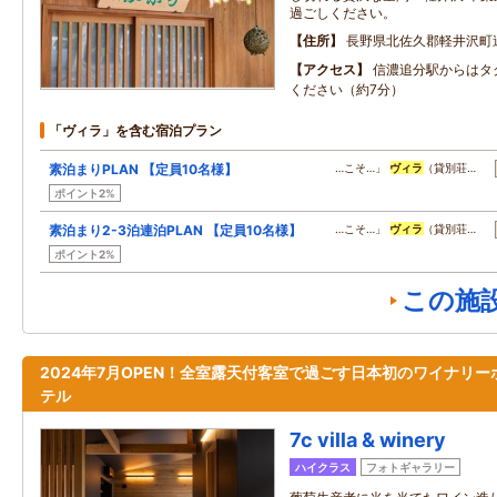
過ごしください。
住所
長野県北佐久郡軽井沢町
アクセス
信濃追分駅からはタ
ください（約7分）
「ヴィラ」を含む宿泊プラン
素泊まりPLAN 【定員10名様】
…こそ…」
ヴィラ
（貸別荘…
ポイント2%
素泊まり2-3泊連泊PLAN 【定員10名様】
…こそ…」
ヴィラ
（貸別荘…
ポイント2%
この施
2024年7月OPEN！全室露天付客室で過ごす日本初のワイナリー
テル
7c villa & winery
ハイクラス
フォトギャラリー