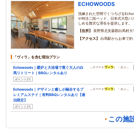
ECHOWOODS
洗練された空間でくつろげるEcho
や特注二段ベッド、日本式大型バス
しめる贅沢な滞在を提供します。
住所
長野県北安曇郡白馬村大字北
アクセス
白馬駅からお車で約 
「ヴィラ」を含む宿泊プラン
Echowoods｜暖炉と大浴場で寛ぐ大人の白
…イベート
ヴィラ
） ・エン…
馬リトリート｜BBQレンタルあり
ポイント2%
Echowoods｜デザインと癒しが融合するプ
…イベート
ヴィラ
） ・エン…
レミアムステイ｜有料BBQレンタルあり【連
泊限定】
ポイント2%
この施