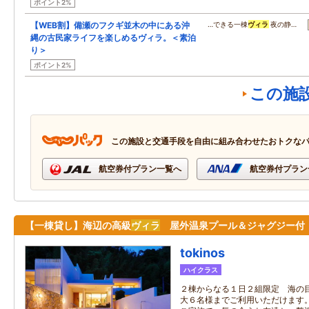
ポイント2%
【WEB割】備瀬のフクギ並木の中にある沖
…できる一棟
ヴィラ
夜の静…
縄の古民家ライフを楽しめるヴィラ。＜素泊
り＞
ポイント2%
この施
この施設と交通手段を自由に組み合わせたおトクな
航空券付プラン一覧へ
航空券付プラン
【一棟貸し】海辺の高級
ヴィラ
屋外温泉プール＆ジャグジー付
tokinos
ハイクラス
２棟からなる１日２組限定 海の
大６名様までご利用いただけます