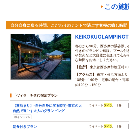
この施
自分自身に戻る時間。こだわりのテントで過ごす究極の癒し時間
KEIKOKUGLAMPINGT
都心から90分。西多摩の渓谷添い
付きのグランピン施設。プール付き
や焚火など大自然に包まれて心か
な時間をお過ごしください。
住所
東京都西多摩郡檜原村70
アクセス
東京・横浜方面より
105分～140分 電車の場合・電
約120分～150分
「ヴィラ」を含む宿泊プラン
【素泊まり】-自分自身に戻る時間-東京の大
…ライベート
ヴィラ
。 【客…
自然で過ごす大人のグランピング
ポイント2%
朝食付きプラン
…ライベート
ヴィラ
。 【客…