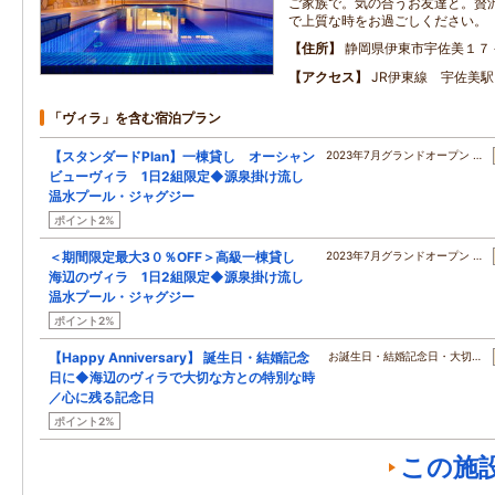
ご家族で。気の合うお友達と。贅
で上質な時をお過ごしください。
住所
静岡県伊東市宇佐美１７
アクセス
JR伊東線 宇佐美駅
「ヴィラ」を含む宿泊プラン
【スタンダードPlan】一棟貸し オーシャン
2023年7月グランドオープン …
ビューヴィラ 1日2組限定◆源泉掛け流し
温水プール・ジャグジー
ポイント2%
＜期間限定最大3０％OFF＞高級一棟貸し
2023年7月グランドオープン …
海辺のヴィラ 1日2組限定◆源泉掛け流し
温水プール・ジャグジー
ポイント2%
【Happy Anniversary】 誕生日・結婚記念
お誕生日・結婚記念日・大切…
日に◆海辺のヴィラで大切な方との特別な時
／心に残る記念日
ポイント2%
この施