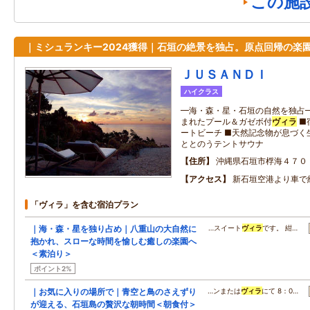
この施
｜ミシュランキー2024獲得｜石垣の絶景を独占。原点回帰の楽
ＪＵＳＡＮＤＩ
ハイクラス
━海・森・星・石垣の自然を独占━
まれたプール＆ガゼボ付
ヴィラ
■
ートビーチ ■天然記念物が息づく
ととのうテントサウナ
住所
沖縄県石垣市桴海４７０
アクセス
新石垣空港より車で約
「ヴィラ」を含む宿泊プラン
｜海・森・星を独り占め｜八重山の大自然に
…スイート
ヴィラ
です。 紺…
抱かれ、スローな時間を愉しむ癒しの楽園へ
＜素泊り＞
ポイント2%
｜お気に入りの場所で｜青空と鳥のさえずり
…ンまたは
ヴィラ
にて 8：0…
が迎える、石垣島の贅沢な朝時間＜朝食付＞