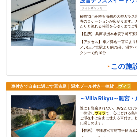
波音テラススイートヴ
フォトギャラリー
横幅13mを誇る海側の大型ガラス
巻のロケーションが広がります。
たりと流れる時間を心ゆくまでご
住所
兵庫県洲本市安乎町平安
アクセス
車／津名一宮ICより
／JR三ノ宮駅より約75分、洲本
クシーで約10分
この施
車付きで自由に過ごす宮古島｜温水プール付き一棟貸し
ヴィラ
～Villa Rikyu～離宮
誰にも邪魔されない、あなただけの
一棟貸し
ヴィラ
で、心ほどける島
ご滞在中は自由に使える車付き。
に楽しめます。
住所
沖縄県宮古島市平良西原2