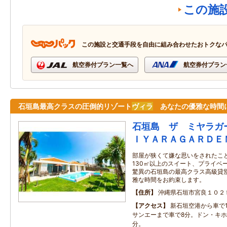
この施
この施設と交通手段を自由に組み合わせたおトクな
航空券付プラン一覧へ
航空券付プラン
石垣島最高クラスの圧倒的リゾート
ヴィラ
あなたの優雅な時間
石垣島 ザ ミヤラガ
ＩＹＡＲＡＧＡＲＤＥ
部屋が狭くて嫌な思いをされたこ
130㎡以上のスイート、プライベ
驚異の石垣島の最高クラス高級貸
雅な時間をお約束します。
住所
沖縄県石垣市宮良１０２
アクセス
新石垣空港から車で
サンエーまで車で8分。ドン・キホ
分。