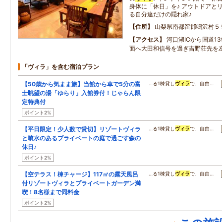
身体に「休日」を♪ アウトドアと
る自分達だけの隠れ家♪
住所
山梨県南都留郡鳴沢村５
アクセス
河口湖ICから国道1
面へ大田和信号を過ぎ吉野荘先を
「ヴィラ」を含む宿泊プラン
【50歳から気まま旅】当館から車で5分の富
…る1棟貸し
ヴィラ
で、自由…
士眺望の湯「ゆらり」入館券付！じゃらん限
定特典付
ポイント2%
【平日限定！少人数で貸切】リゾートヴィラ
…る1棟貸し
ヴィラ
で、自由…
と噴水のあるプライベートの庭で過ごす森の
休日♪
ポイント2%
【空テラス！棟チャージ】117㎡の露天風呂
…る1棟貸し
ヴィラ
で、自由…
付リゾートヴィラとプライベートガーデン満
喫！8名様まで同料金
ポイント2%