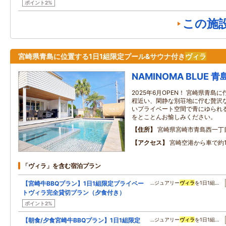
ポイント2%
この施
宮崎県青島に位置する1日1組限定プール&サウナ付き
ヴィラ
NAMINOMA BLUE 青
2025年6月OPEN！ 宮崎県青
程近い、閑静な別荘地に佇む贅沢
いプライベート空間で青にゆられ
をとことんお愉しみください。
住所
宮崎県宮崎市青島西一丁目
アクセス
宮崎空港から車で約1
「ヴィラ」を含む宿泊プラン
【宮崎牛BBQプラン】1日1組限定プライベー
…ジュアリー
ヴィラ
を1日1組…
トヴィラ完全貸切プラン（夕食付き）
ポイント2%
【朝食/夕食宮崎牛BBQプラン】1日1組限定
…ジュアリー
ヴィラ
を1日1組…