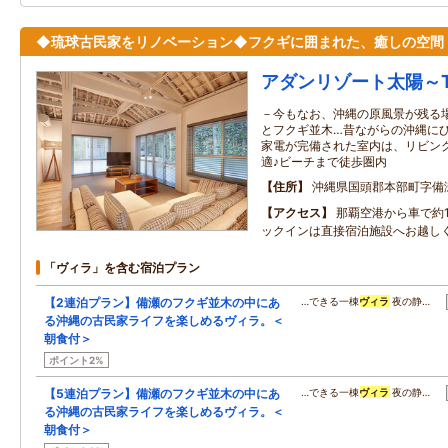
◆琉球古民家をリノベーション◆フクギに囲まれた、癒しの空間
アダンリゾート太陽～T
－今もなお、沖縄の原風景が残る場
とフクギ並木…昔ながらの沖縄に
家電が完備された室内は、リビン
適♪ビーチまで徒歩圏内
住所
沖縄県国頭郡本部町字備
アクセス
那覇空港から車で約
ックインは直接宿泊施設へお越し
「ヴィラ」を含む宿泊プラン
【2連泊プラン】備瀬のフクギ並木の中にあ
…できる一棟
ヴィラ
夜の静…
る沖縄の古民家ライフを楽しめるヴィラ。＜
朝食付＞
ポイント2%
【5連泊プラン】備瀬のフクギ並木の中にあ
…できる一棟
ヴィラ
夜の静…
る沖縄の古民家ライフを楽しめるヴィラ。＜
朝食付＞