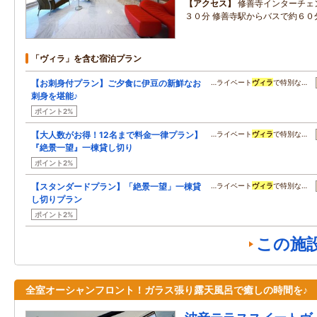
アクセス
修善寺インターチェ
３０分 修善寺駅からバスで約６０
「ヴィラ」を含む宿泊プラン
【お刺身付プラン】ご夕食に伊豆の新鮮なお
…ライベート
ヴィラ
で特別な…
刺身を堪能♪
ポイント2%
【大人数がお得！12名まで料金一律プラン】
…ライベート
ヴィラ
で特別な…
『絶景一望』一棟貸し切り
ポイント2%
【スタンダードプラン】「絶景一望」一棟貸
…ライベート
ヴィラ
で特別な…
し切りプラン
ポイント2%
この施
全室オーシャンフロント！ガラス張り露天風呂で癒しの時間を♪