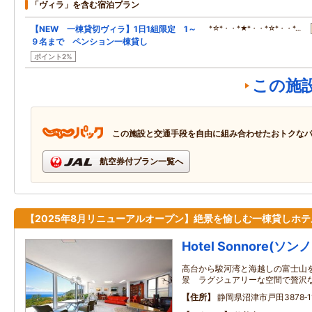
「ヴィラ」を含む宿泊プラン
【NEW 一棟貸切ヴィラ】1日1組限定 1～
*☆*・・*★*・・*☆*・・*…
９名まで ペンション一棟貸し
ポイント2%
この施
この施設と交通手段を自由に組み合わせたおトクな
航空券付プラン一覧へ
【2025年8月リニューアルオープン】絶景を愉しむ一棟貸しホテ
Hotel Sonnore(
高台から駿河湾と海越しの富士山
景 ラグジュアリーな空間で贅沢
住所
静岡県沼津市戸田3878‐1