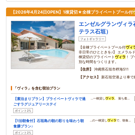
【2026年4月24日OPEN】1棟貸切★全棟プライベートプール付
エンゼルグランヴィラ
テラス石垣）
フォトギャラリー
【全棟プライベートプール付
ヴィ
非日常のひとときを♪】 エメラル
棟貸切のプライベート
ヴィラ
！ 
別な時間をつくります。
住所
沖縄県石垣市桴海511
アクセス
新石垣空港より車で
「ヴィラ」を含む宿泊プラン
【素泊まりプラン】プライベートヴィラで過
…一棟貸し
ヴィラ
。 落ち着…
ごすラグジュアリーステイ
ポイント2%
【1泊朝食付】石垣島の朝の彩りを味わう朝
…の一棟貸し
ヴィラ
で、朝食…
食膳プラン♪
ポイント2%