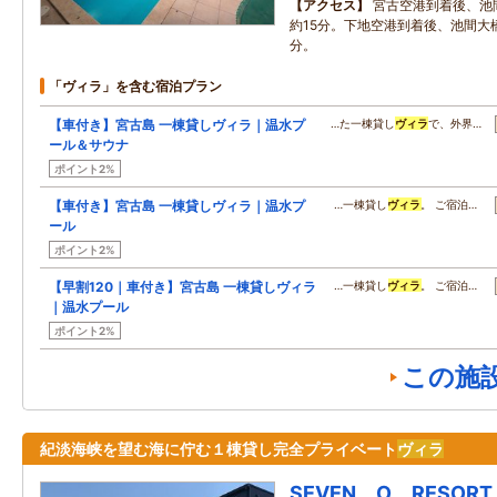
アクセス
宮古空港到着後、池
約15分。下地空港到着後、池間大
分。
「ヴィラ」を含む宿泊プラン
【車付き】宮古島 一棟貸しヴィラ｜温水プ
…た一棟貸し
ヴィラ
で、外界…
ール＆サウナ
ポイント2%
【車付き】宮古島 一棟貸しヴィラ｜温水プ
…一棟貸し
ヴィラ
。 ご宿泊…
ール
ポイント2%
【早割120｜車付き】宮古島 一棟貸しヴィラ
…一棟貸し
ヴィラ
。 ご宿泊…
｜温水プール
ポイント2%
この施
紀淡海峡を望む海に佇む１棟貸し完全プライベート
ヴィラ
SEVEN O RESORT