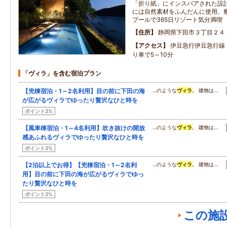
「折り紙」にインスパアされた設
には自然素材をふんだんに使用。
プールで365日リゾート気分満喫
住所
静岡県下田市３丁目２４
アクセス
伊豆急行伊豆急行線
り車で5～10分
「ヴィラ」を含む宿泊プラン
【兜棟宿泊・1～2名利用】目の前に下田の海
…のような
ヴィラ
。 建物は…
が広がるヴィラでゆったり贅沢なひと時を
ポイント2%
【風車棟宿泊・1～4名利用】吹き抜けの開放
…のような
ヴィラ
。 建物は…
感あふれるヴィラでゆったり贅沢なひと時を
ポイント2%
【2泊以上でお得】【兜棟宿泊・1～2名利
…のような
ヴィラ
。 建物は…
用】目の前に下田の海が広がるヴィラでゆっ
たり贅沢なひと時を
ポイント2%
この施