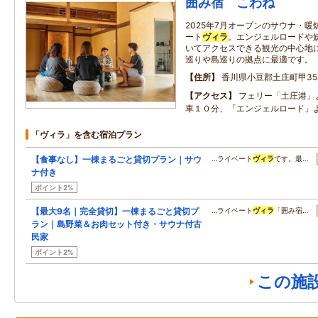
囲み宿 こわね
2025年7月オープンのサウナ・
ート
ヴィラ
。エンジェルロードや
いてアクセスできる観光の中心地
巡りや島巡りの拠点に最適です。
住所
香川県小豆郡土庄町甲35
アクセス
フェリー「土庄港」
車１０分、「エンジェルロード」
「ヴィラ」を含む宿泊プラン
【食事なし】一棟まるごと貸切プラン｜サウ
…ライベート
ヴィラ
です。最…
ナ付き
ポイント2%
【最大9名｜完全貸切】一棟まるごと貸切プ
…ライベート
ヴィラ
「囲み宿…
ラン｜島野菜＆お肉セット付き・サウナ付古
民家
ポイント2%
この施