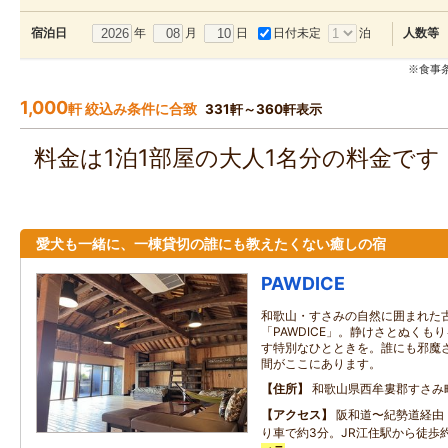
年
月
日
日付未定
泊
宿泊日
人数等
※食事
1,000
軒 絞込み条件に合致
331軒～360軒表示
料金は1泊1部屋の大人1名分の料金で
愛犬も一緒に、一棟貸切の誰にも教えたくない癒しの宿
PAWDICE
和歌山・すさみの自然に囲まれた
「PAWDICE」。静けさとぬくも
す特別なひとときを。誰にも邪魔
間がここにあります。
住所
和歌山県西牟婁郡すさみ町
アクセス
阪和道〜紀勢道経由
り車で約3分。JR江住駅から徒歩