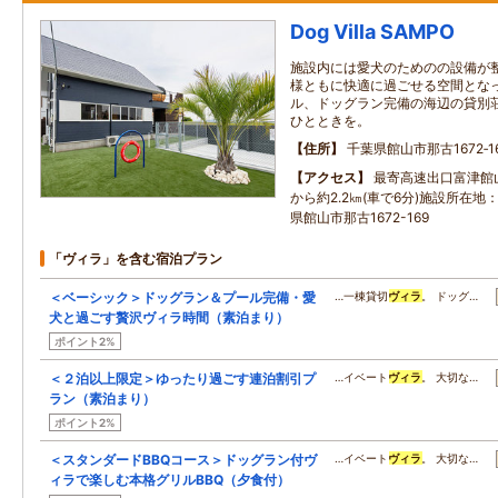
Dog Villa SAMPO
施設内には愛犬のためのの設備が
様ともに快適に過ごせる空間とな
ル、ドッグラン完備の海辺の貸別荘
ひとときを。
住所
千葉県館山市那古1672‐1
アクセス
最寄高速出口富津館
から約2.2㎞(車で6分)施設所在地：
県館山市那古1672-169
「ヴィラ」を含む宿泊プラン
＜ベーシック＞ドッグラン＆プール完備・愛
…一棟貸切
ヴィラ
。 ドッグ…
犬と過ごす贅沢ヴィラ時間（素泊まり）
ポイント2%
＜２泊以上限定＞ゆったり過ごす連泊割引プ
…イベート
ヴィラ
。 大切な…
ラン（素泊まり）
ポイント2%
＜スタンダードBBQコース＞ドッグラン付ヴ
…イベート
ヴィラ
。 大切な…
ィラで楽しむ本格グリルBBQ（夕食付）