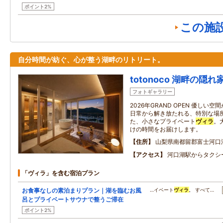
ポイント2%
この施
自分時間が紡ぐ、心が整う湖畔のリトリート。
totonoco 湖畔の隠れ
フォトギャラリー
2026年GRAND OPEN 優し
日常から解き放たれる、特別な場所
た、小さなプライベート
ヴィラ
。
けの時間をお届けします。
住所
山梨県南都留郡富士河口湖
アクセス
河口湖駅からタクシ
「ヴィラ」を含む宿泊プラン
お食事なしの素泊まりプラン｜湖を臨むお風
…イベート
ヴィラ
。 すべて…
呂とプライベートサウナで整うご滞在
ポイント2%