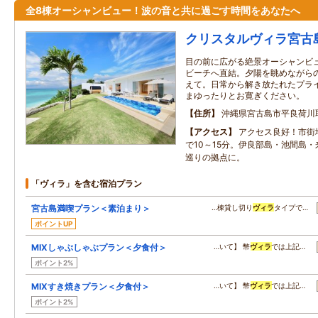
全8棟オーシャンビュー！波の音と共に過ごす時間をあなたへ
クリスタルヴィラ宮古
目の前に広がる絶景オーシャンビ
ビーチへ直結。夕陽を眺めながらの
えて。日常から解き放たれたプラ
まゆったりとお寛ぎください。
住所
沖縄県宮古島市平良荷川
アクセス
アクセス良好！市街
で10～15分。伊良部島・池間島
巡りの拠点に。
「ヴィラ」を含む宿泊プラン
宮古島満喫プラン＜素泊まり＞
…棟貸し切り
ヴィラ
タイプで…
ポイントUP
MIXしゃぶしゃぶプラン＜夕食付＞
…いて】 幣
ヴィラ
では上記…
ポイント2%
MIXすき焼きプラン＜夕食付＞
…いて】 幣
ヴィラ
では上記…
ポイント2%