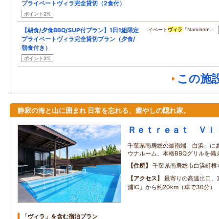
プライベートヴィラ完全貸切（2食付）
ポイント2%
【朝食/夕食BBQ/SUP付プラン】1日1組限定
…イベート
ヴィラ
「Naminom…
プライベートヴィラ完全貸切プラン（夕食/
朝食付き）
ポイント2%
この施
静寂の海と山に囲まれ 日常を忘れる、癒やしの隠れ家。
Ｒｅｔｒｅａｔ Ｖｉ
千葉県南房総の最南端「白浜」にあ
ウナルーム、本格BBQグリルを備
住所
千葉県南房総市白浜町根
アクセス
最寄りの高速出口、
浦IC」から約20km（車で30分）
「ヴィラ」を含む宿泊プラン