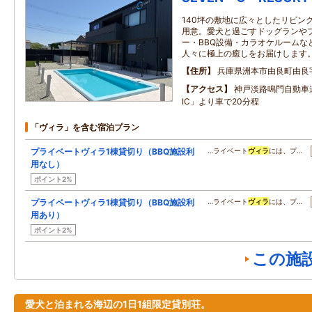
140坪の敷地に広々としたリビン
用意。愛犬と過ごすドッグランや
ー・BBQ設備・カラオケルームな
人々に極上の癒しをお届けします
住所
兵庫県洲本市由良町由良字
アクセス
神戸淡路鳴門自動車
IC」より車で20分程
「ヴィラ」を含む宿泊プラン
プライベートヴィラ1棟貸切り（BBQ施設利
…ライベート
ヴィラ
には、プ…
用なし）
ポイント2%
プライベートヴィラ1棟貸切り（BBQ施設利
…ライベート
ヴィラ
には、プ…
用あり）
ポイント2%
この施
愛犬と泊まれる海辺の1日1組限定貸別荘。