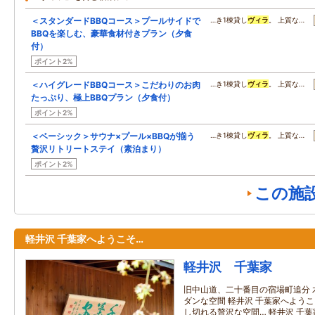
＜スタンダードBBQコース＞プールサイドで
…き1棟貸し
ヴィラ
。 上質な…
BBQを楽しむ、豪華食材付きプラン（夕食
付）
ポイント2%
＜ハイグレードBBQコース＞こだわりのお肉
…き1棟貸し
ヴィラ
。 上質な…
たっぷり、極上BBQプラン（夕食付）
ポイント2%
＜ベーシック＞サウナ×プール×BBQが揃う
…き1棟貸し
ヴィラ
。 上質な…
贅沢リトリートステイ（素泊まり）
ポイント2%
この施
軽井沢 千葉家へようこそ…
軽井沢 千葉家
旧中山道、二十番目の宿場町追分 
ダンな空間 軽井沢 千葉家へよう
し切れる贅沢な空間… 軽井沢 千