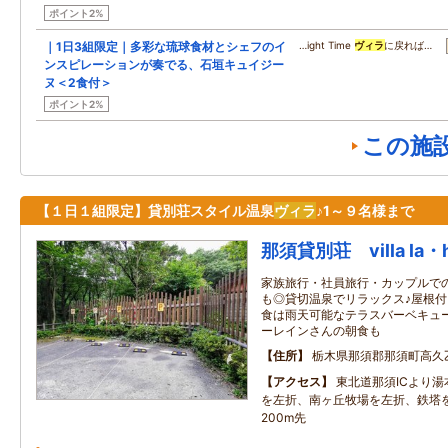
ポイント2%
｜1日3組限定｜多彩な琉球食材とシェフのイ
…ight Time
ヴィラ
に戻れば…
ンスピレーションが奏でる、石垣キュイジー
ヌ＜2食付＞
ポイント2%
この施
【１日１組限定】貸別荘スタイル温泉
ヴィラ
♪1～９名様まで
那須貸別荘 villa la・h
家族旅行・社員旅行・カップルで
も◎貸切温泉でリラックス♪屋根付
食は雨天可能なテラスバーベキュー
ーレインさんの朝食も
住所
栃木県那須郡那須町高久
アクセス
東北道那須ICより
を左折、南ヶ丘牧場を左折、鉄塔
200m先