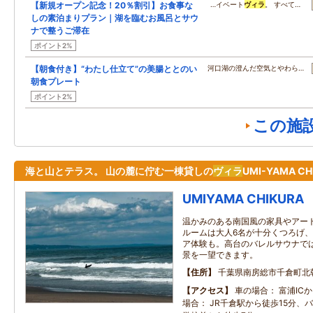
【新規オープン記念！20％割引】お食事な
…イベート
ヴィラ
。 すべて…
しの素泊まりプラン｜湖を臨むお風呂とサウ
ナで整うご滞在
ポイント2%
【朝食付き】“わたし仕立て”の美腸ととのい
河口湖の澄んだ空気とやわら…
朝食プレート
ポイント2%
この施
海と山とテラス。 山の麓に佇む一棟貸しの
ヴィラ
UMI-YAMA CH
UMIYAMA CHIKURA
温かみのある南国風の家具やアー
ルームは大人6名が十分くつろげ
ア体験も。高台のバレルサウナで
景を一望できます。
住所
千葉県南房総市千倉町北朝夷
アクセス
車の場合： 富浦ICか
場合： JR千倉駅から徒歩15分、