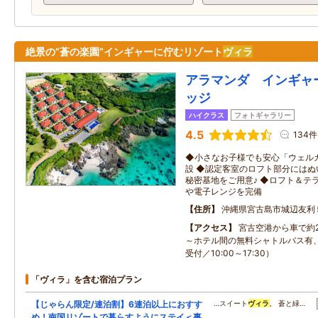
絶景の”蒼の楽園”インギャーに佇むリゾート
ヴィラ
アラマンダ インギャ
ッジ
ハイクラス
フォトギャラリー
4.5
134件
◆小さなお子様でも安心「ウェル
設 ◆認定客室のロフト部分には
秘密基地をご用意♪ ◆ロフト＆テ
や電子レンジを完備
住所
沖縄県宮古島市城辺友利
アクセス
宮古空港から車で約
～ホテル間の無料シャトルバス有
受付／10:00～17:30）
「ヴィラ」を含む宿泊プラン
【じゃらん限定/連泊割】6連泊以上におすす
…スイート
ヴィラ
。 蒼と緑…
め！南国リゾートで暮らすようにステイ＜事