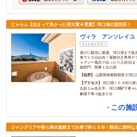
じゃらん【泊まって良かった宿大賞★受賞】河口湖の貸別荘！
ヴィラ アンソレイユ
フォトギャラリー
遊びに観光に最適、河口湖まで徒歩
車で１０分以内！屋根付き専用テラ
ャグジー風呂でゆったり入浴!泊ま
旅部門、関東１位の宿
住所
山梨県南都留郡富士河口
アクセス
河口湖ＩＣ→河口湖
左折１㎞先左手 河口湖駅下車→
劇場下車→徒歩５分
この施
ジャングリアや美ら海水族館までお車で約１５分！観光に便利な