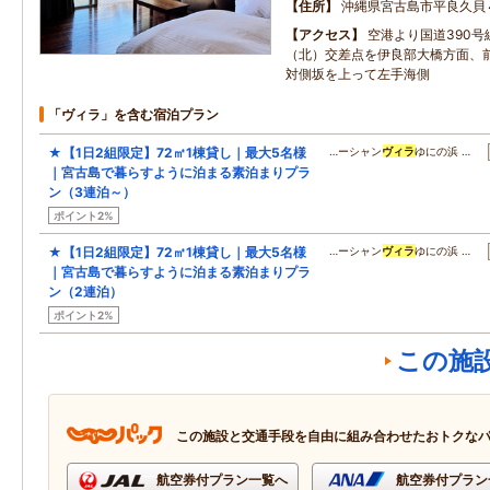
住所
沖縄県宮古島市平良久貝
アクセス
空港より国道390
（北）交差点を伊良部大橋方面、
対側坂を上って左手海側
「ヴィラ」を含む宿泊プラン
★【1日2組限定】72㎡1棟貸し｜最大5名様
…ーシャン
ヴィラ
ゆにの浜 …
｜宮古島で暮らすように泊まる素泊まりプラ
ン（3連泊～）
ポイント2%
★【1日2組限定】72㎡1棟貸し｜最大5名様
…ーシャン
ヴィラ
ゆにの浜 …
｜宮古島で暮らすように泊まる素泊まりプラ
ン（2連泊）
ポイント2%
この施
この施設と交通手段を自由に組み合わせたおトクな
航空券付プラン一覧へ
航空券付プラン