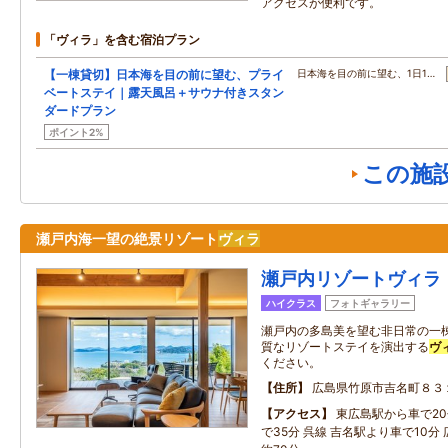
アクセスが便利です。
「ヴィラ」を含む宿泊プラン
【一棟貸切】日本海を目の前に望む、プライ
日本海を目の前に望む、1日1…
ベートステイ｜露天風呂＋サウナ付きスタン
ダードプラン
ポイント2%
この施
瀬戸内海一望の絶景リゾート
ヴィラ
瀬戸内リゾートヴィラ
ハイクラス
フォトギャラリー
瀬戸内の多島美を望む非日常の一
質なリゾートステイを演出する
ヴ
ください。
住所
広島県竹原市吉名町８３
アクセス
東広島駅から車で20
で35分 呉線 吉名駅より車で10分