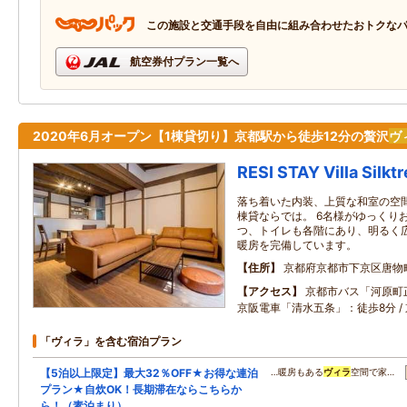
この施設と交通手段を自由に組み合わせたおトクな
航空券付プラン一覧へ
2020年6月オープン【1棟貸切り】京都駅から徒歩12分の贅沢
ヴ
RESI STAY Villa Silkt
落ち着いた内装、上質な和室の空
棟貸ならでは。 6名様がゆっくり
つ、トイレも各階にあり、明るく
暖房を完備しています。
住所
京都府京都市下京区唐物
アクセス
京都市バス「河原町正
京阪電車「清水五条」：徒歩8分 /
「ヴィラ」を含む宿泊プラン
【5泊以上限定】最大32％OFF★お得な連泊
…暖房もある
ヴィラ
空間で家…
プラン★自炊OK！長期滞在ならこちらか
ら！（素泊まり）