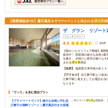
航空券付プラン一覧へ
【琵琶湖徒歩1分】露天風呂＆サウナ×ペットと泊まれる
ヴィラ
併
ザ グラン リゾート
フォトギャラリー
4.5
83件
【朝のごちそうフェア開催】期間
提供中！ 琵琶湖の雄大な自然×露
を癒す。 夕焼けと星空が織りなす
まれる
ヴィラ
併設
住所
滋賀県大津市南小松１４
アクセス
近江舞子駅より徒歩
江舞子駅に着きましてお電話を頂
なります
「ヴィラ」を含む宿泊プラン
【プライベートヴィラ】雄大な自然に佇む近
…TAスマート
ヴィラ
は琵琶湖…
江舞子の湖畔リゾート｜露天風呂付き大浴場