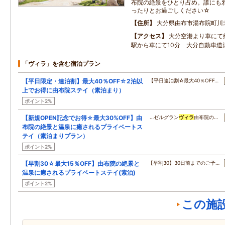
布院の絶景をひとり占め。誰にも
ったりとお過ごしください☆
住所
大分県由布市湯布院町川北桃
アクセス
大分空港より車にて約
駅から車にて10分 大分自動車道湯
「ヴィラ」を含む宿泊プラン
【平日限定・連泊割】最大40％OFF☆2泊以
【平日連泊割☆最大40％OFF…
上でお得に由布院ステイ（素泊まり）
ポイント2%
【新規OPEN記念でお得☆最大30%OFF】由
…ゼルグラン
ヴィラ
由布院の…
布院の絶景と温泉に癒されるプライベートス
テイ（素泊まりプラン）
ポイント2%
【早割30☆最大15％OFF】由布院の絶景と
【早割30】30日前までのご予…
温泉に癒されるプライベートステイ(素泊)
ポイント2%
この施