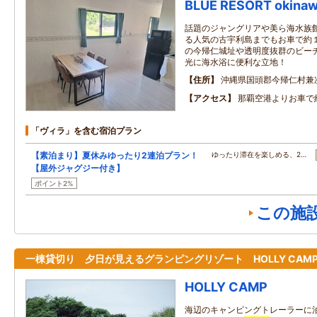
BLUE RESORT okin
話題のジャングリアや美ら海水族
る人気の古宇利島までもお車で約
の今帰仁城址や透明度抜群のビーチ
光に海水浴に便利な立地！
住所
沖縄県国頭郡今帰仁村兼次8
アクセス
那覇空港よりお車で
「ヴィラ」を含む宿泊プラン
【素泊まり】夏休みゆったり2連泊プラン！
ゆったり滞在を楽しめる、2…
【屋外ジャグジー付き】
ポイント2%
この施
一棟貸切り 夕日が見えるグランピングリゾート HOLLY CAM
HOLLY CAMP
海辺のキャンピングトレーラーに泊