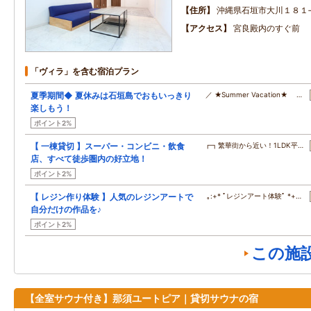
住所
沖縄県石垣市大川１８１
アクセス
宮良殿内のすぐ前
「ヴィラ」を含む宿泊プラン
夏季期間◆ 夏休みは石垣島でおもいっきり
／ ★Summer Vacation★ …
楽しもう！
ポイント2%
【 一棟貸切 】スーパー・コンビニ・飲食
┏┓繁華街から近い！1LDK平…
店、すべて徒歩圏内の好立地！
ポイント2%
【 レジン作り体験 】人気のレジンアートで
｡:+* ﾟレジンアート体験ﾟ *+…
自分だけの作品を♪
ポイント2%
この施
【全室サウナ付き】那須ユートピア｜貸切サウナの宿