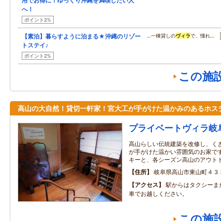
用でお得に！ゆっくり沖縄を満喫したい人
へ！
ポイント2%
【素泊】暮らすように泊まる★沖縄のリゾー
…一棟貸しの
ヴィラ
で、憧れ…
トステイ♪
ポイント2%
この施
高山の大自然！貸切一軒家！宮大工が手がけた温かみのあるホス
プライベートヴィラ岐
高山らしい伝統建築を改修し、く
が手がけた温かい雰囲気のお家です
キーと、各シーズン高山のアウト
住所
岐阜県高山市東山町４３
アクセス
駅からはタクシーま
車でお越しください。
この施