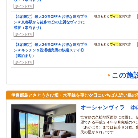
ポイント2%
【4泊限定】最大30％OFF★お得な連泊プラ
…暖房もある
ヴィラ
空間で家…
ン★京都駅から徒歩12分の上質なヴィラに
滞在（素泊まり）
ポイント2%
【3泊限定】最大26％OFF★お得な連泊プラ
…暖房もある
ヴィラ
空間で家…
ン★キッチン＆洗濯機完備の快適ステイ◎
（素泊まり）
ポイント2%
この施
伊良部島とさとうきび畑・水平線を望む夕日にいちばん近い島の
オーシャンヴィラ ゆ
宮古島の久松地区西側に位置し、
望できる平成２４年８月完成のペ
（あかばま）までは徒歩８分程。
天の星がきれいです