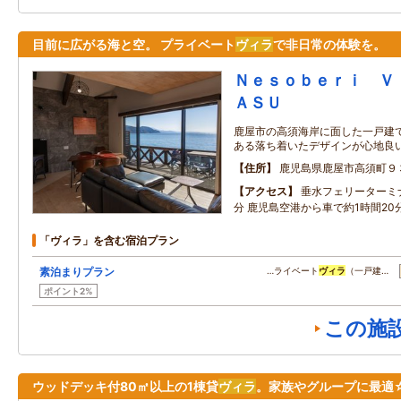
目前に広がる海と空。 プライベート
ヴィラ
で非日常の体験を。
Ｎｅｓｏｂｅｒｉ Ｖ
ＡＳＵ
鹿屋市の高須海岸に面した一戸建て
ある落ち着いたデザインが心地良
住所
鹿児島県鹿屋市高須町９
アクセス
垂水フェリーターミ
分 鹿児島空港から車で約1時間20
「ヴィラ」を含む宿泊プラン
素泊まりプラン
…ライベート
ヴィラ
（一戸建…
ポイント2%
この施
ウッドデッキ付80㎡以上の1棟貸
ヴィラ
。家族やグループに最適