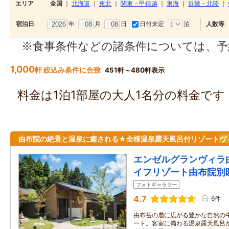
エリア
全国
｜
北海道
｜
東北
｜
関東・甲信越
｜
東海
｜
近畿・北陸
｜
年
月
日
日付未定
泊
宿泊日
人数等
※食事条件などの諸条件については、予
1,000
軒 絞込み条件に合致
451軒～480軒表示
料金は1泊1部屋の大人1名分の料金で
由布院の絶景と温泉に癒される★全棟温泉露天風呂付リゾート
ヴ
エンゼルグランヴィラ
イフリゾート由布院別
フォトギャラリー
4.7
6件
由布岳の麓に広がる豊かな自然の
ート。客室に備わる温泉露天風呂