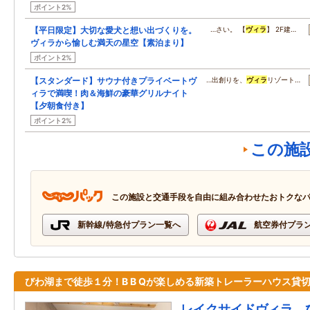
ポイント2%
【平日限定】大切な愛犬と想い出づくりを。
…さい。 【
ヴィラ
】 2F建…
ヴィラから愉しむ満天の星空【素泊まり】
ポイント2%
【スタンダード】サウナ付きプライベートヴ
…出創りを、
ヴィラ
リゾート…
ィラで満喫！肉＆海鮮の豪華グリルナイト
【夕朝食付き】
ポイント2%
この施
この施設と交通手段を自由に組み合わせたおトクな
新幹線/特急付プラン一覧へ
航空券付プラ
びわ湖まで徒歩１分！B B Qが楽しめる新築トレーラーハウス貸
レイクサイドヴィラ 