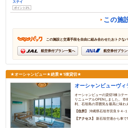
ステイ
ポイント2%
この施
この施設と交通手段を自由に組み合わせたおトクな
航空券付プラン一覧へ
航空券付プラン
★オーシャンビュー★絶景★1棟貸切★
オーシャンビューヴィ
オーシャンビューの貸切1棟コテージ
リニューアルOPENしました。 
利、石垣島の雰囲気を最高に味わ
住所
沖縄県石垣市宮良９４‐１
アクセス
新石垣空港から車で1