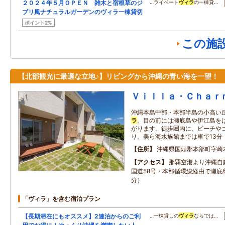
２０２４年５月ＯＰＥＮ 雑木と宿根草のジ
…ライベート
ヴィラ
の一棟貸…
ブリ風ナチュラルガーデンのヴィラ一棟貸切
ポイント2%
この施
【北部観光に最適な立地♪】リビングから沖縄の青い海を一望！
Ｖｉｌｌａ・Ｃｈａｒ
沖縄本島中部・本部半島の小高い
ラ
。目の前には瀬底島や伊江島を
がります。徒歩圏内に、ビーチや
り。美ら海水族館までは車で13分
住所
沖縄県国頭郡本部町字崎
アクセス
那覇空港より沖縄自
国道58号・本部循環線経由で瀬底
分）
「ヴィラ」を含む宿泊プラン
【長期滞在にもオススメ】2連泊からのご利
…一棟貸しの
ヴィラ
ならでは…