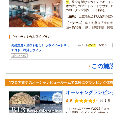
ラ
。星空を望むスカイデッキ、ト
木の香りのプライベートサウナ。B
の和モダン空間で、非日常を。
住所
三重県度会郡大紀町阿曽48
アクセス
車： 紀勢道「大宮大
面へ約10分、JR： 紀勢本線「阿
「ヴィラ」を含む宿泊プラン
天然温泉と星空を楽しむ プライベートサウ
…イベート
ヴィラ
。 阿曽の…
ナ付き一棟貸しヴィラ
ポイント2%
この施
1フロア貸切のオーシャンビュールームで気軽にグランピング体
オーシャングランピン
4.6
51件
【じゃらんアワード2025泊まって
ロア貸切スタイルでインナーバル