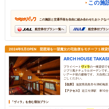
この施
この施設と交通手段を自由に組み合わせたおトクな
航空券付プラン一覧へ
航空券付プラン
2024年5月OPEN 琵琶湖を一望魔女の宅急便をモチーフ１棟貸
ARCH HOUSE TAKAS
プライベート
ヴィラ
の一棟貸切で
ジブリ風ナチュラルガーデンです。
いアーチ状の建物です。 大自然に
ごしください。
住所
滋賀県高島市今津町梅原
アクセス
近江今津駅 車10分
「ヴィラ」を含む宿泊プラン