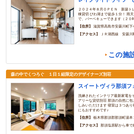
２０２４年８月ＯＰＥＮ 新築ト
棟貸切 びわ湖まで徒歩１分！ 雨
で、バーベキューできます（２０
住所
滋賀県高島市安曇川町下
アクセス
ＪＲ湖西線 安曇川
この施
森の中でくつろぐ １日１組限定のデザイナーズ別荘
スイートヴィラ那須フ
洗練されたインテリア最新家電を
アリーな貸切別荘 那須の自然に包
しみいただけます 寝室は３つあり
にもおすすめです♪
住所
栃木県那須郡那須町湯本
アクセス
那須塩原駅から車で