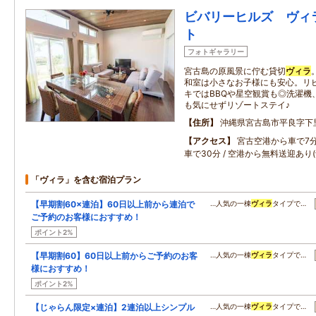
ビバリーヒルズ ヴィ
ト
フォトギャラリー
宮古島の原風景に佇む貸切
ヴィラ
和室は小さなお子様にも安心。リ
キではBBQや星空観賞も◎洗濯機
も気にせずリゾートステイ♪
住所
沖縄県宮古島市平良字下
アクセス
宮古空港から車で7分
車で30分 / 空港から無料送迎あり(
「ヴィラ」を含む宿泊プラン
【早期割60×連泊】60日以上前から連泊で
…人気の一棟
ヴィラ
タイプで…
ご予約のお客様におすすめ！
ポイント2%
【早期割60】60日以上前からご予約のお客
…人気の一棟
ヴィラ
タイプで…
様におすすめ！
ポイント2%
【じゃらん限定×連泊】2連泊以上シンプル
…人気の一棟
ヴィラ
タイプで…