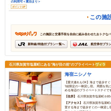
の利用可＜素泊まり＞
ポイントUP
この施
この施設と交通手段を自由に組み合わせたおトクな
新幹線/特急付プラン一覧へ
航空券付プラ
石川県加賀市塩屋町にある“海が目の前”のプライベート
ヴィラ
海宿ニシノヤ
【愛犬連れもOK】海まで徒歩すぐ
1組限定の一棟貸し宿。 周囲を気
める海辺のプライベートステイで
住所
石川県加賀市塩屋町ホ85‐
アクセス
石川県加賀市塩屋町
置する海まで徒歩すぐの一棟貸し