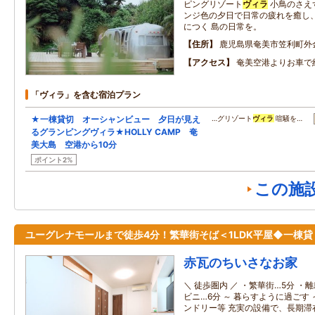
ピングリゾート
ヴィラ
小鳥のさえ
ンジ色の夕日で日常の疲れを癒し
につく 島の日常を。
住所
鹿児島県奄美市笠利町外
アクセス
奄美空港よりお車で
「ヴィラ」を含む宿泊プラン
★一棟貸切 オーシャンビュー 夕日が見え
…グリゾート
ヴィラ
喧騒を…
るグランピングヴィラ★HOLLY CAMP 奄
美大島 空港から10分
ポイント2%
この施
ユーグレナモールまで徒歩4分！繁華街そば＜1LDK平屋◆一棟貸
赤瓦のちいさなお家
＼ 徒歩圏内 ／ ・繁華街…5分 ・
ビニ…6分 ～ 暮らすように過ごす
ンドリー等 充実の設備で、長期滞