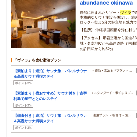
abundance okinawa
自然に囲まれたリゾート
ヴィラ
で
本格的なサウナ施設も併設し、旅の
ロックへ徒歩5分の好立地も魅力
住所
沖縄県国頭郡今帰仁村古
アクセス
那覇空港から国道3
城・名嘉地ICから高速道路（沖縄
の許田ICから約52分
「ヴィラ」を含む宿泊プラン
【素泊まり｜連泊】サウナ旅｜バレルサウナ
＜連泊・素泊まりプラン＞ …
＆高温サウナ満喫ステイ
ポイント2%
【素泊まり｜宿おすすめ】サウナ付き｜古宇
＜スタンダード・素泊まりプ…
利島で星空ととのいステイ
ポイント2%
【朝食付き｜連泊】サウナ旅｜バレルサウナ
連泊プラン ＜朝食付＞ 施…
＆高温サウナ満喫ステイ
ポイント2%