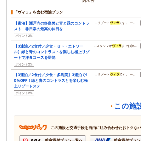
約70分
「ヴィラ」を含む宿泊プラン
【素泊】瀬戸内の多島美と青と緑のコントラ
…リゾート
ヴィラ
です。 一…
スト 非日常の最高の休日を
ポイント2%
【3連泊／2食付／夕食・セト・エトワー
…スタッフが
ヴィラ
までお持…
ル】緑と青のコントラストを楽しむ極上リゾ
ートで洋食コースを堪能
ポイント2%
【3連泊／2食付／夕食・多島美】3連泊で1
…リゾート
ヴィラ
です。 一…
0％OFF！緑と青のコントラスとを楽しむ極
上リゾートステ
ポイント2%
この施
この施設と交通手段を自由に組み合わせたおトクな
航空券付プラン一覧へ
航空券付プラン