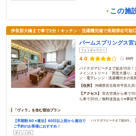
この施
伊良部大橋まで車で2分！キッチン・洗濯機完備で長期滞在可能
パームスプリングス宮
フォトギャラリー
4.0
69件
パイナガマビーチまで徒歩10分！
メインストリート「西里大通り」ま
ン・電子レンジ・洗濯機付きの長
住所
沖縄県宮古島市平良久貝
アクセス
宮古空港から車で1
ら車で20分／無料送迎あり※事前
「ヴィラ」を含む宿泊プラン
【早期割 60 ×連泊】60日以上前から連泊で
パイナガマビーチまで徒歩5…
ご予約のお客様におすすめ！
ポイント2%