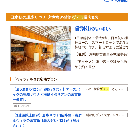
日本初の珊瑚サウナ|宮古島の貸切
ヴィラ
最大9名
貸別荘ゆいゆい
1日1組貸切・最大9名。日本初の
鮮コース。スマートロックで深夜到
料軽バン付き。暮らすように過ご
住所
沖縄県宮古島市城辺字長間
アクセス
車で宮古空港から約
から約４５分
「ヴィラ」を含む宿泊プラン
【最大9名◇125㎡（離れ含む）】アースバ
…の一棟貸
ヴィラ
】 さとう…
ッグの珊瑚サウナと海鮮イタリアンの宮古島
一棟貸し
ポイント2%
【3連泊以上限定】珊瑚サウナ1回半額・海鮮
※素泊りプランです。サウナ…
＆ヴィラの宮古島【最大9名・125㎡（離れ
含む）】