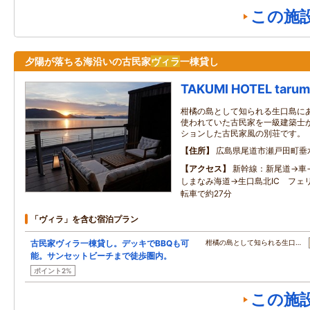
この施
夕陽が落ちる海沿いの古民家
ヴィラ
一棟貸し
TAKUMI HOTEL tarum
柑橘の島として知られる生口島に
使われていた古民家を一級建築士
ションした古民家風の別荘です。
住所
広島県尾道市瀬戸田町垂水
アクセス
新幹線：新尾道→車
しまなみ海道→生口島北IC フェ
転車で約27分
「ヴィラ」を含む宿泊プラン
古民家ヴィラ一棟貸し。デッキでBBQも可
柑橘の島として知られる生口…
能。サンセットビーチまで徒歩圏内。
ポイント2%
この施