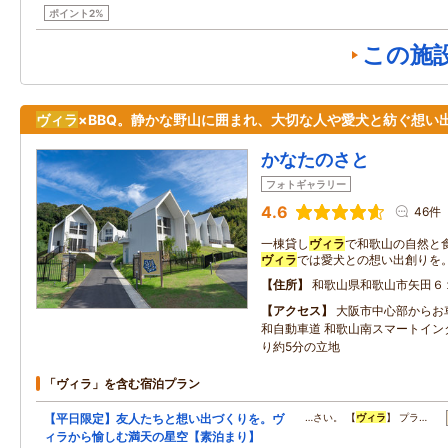
ポイント2%
この施
ヴィラ
×BBQ。静かな野山に囲まれ、大切な人や愛犬と紡ぐ想い
かなたのさと
フォトギャラリー
4.6
46件
一棟貸し
ヴィラ
で和歌山の自然と
ヴィラ
では愛犬との想い出創りを
住所
和歌山県和歌山市矢田６
アクセス
大阪市中心部からお
和自動車道 和歌山南スマートイン
り約5分の立地
「ヴィラ」を含む宿泊プラン
【平日限定】友人たちと想い出づくりを。ヴ
…さい。 【
ヴィラ
】 プラ…
ィラから愉しむ満天の星空【素泊まり】