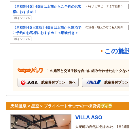
【早期割 60】60日以上前からご予約のお客
パイナガマビーチまで徒歩5…
様におすすめ！
ポイント2%
【早期割 60 ×連泊】60日以上前から連泊で
宿泊者・地元の方にも人気の…
ご予約のお客様におすすめ！＜朝食付き＞
ポイント2%
この施
この施設と交通手段を自由に組み合わせたおトクな
航空券付プラン一覧へ
航空券付プラン
天然温泉 × 星空 × プライベートサウナの一棟貸切
ヴィラ
VILLA ASO
大紀町の自然に包まれた、1日1組