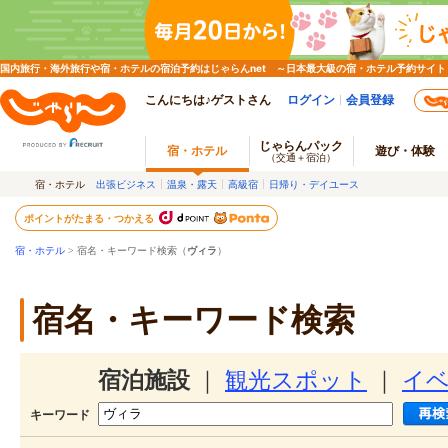
国内旅行・海外旅行や宿・ホテルの宿泊予約はじゃらんnet ～日本最大級の宿・ホテル予約サイト
こんにちは♪ゲストさん
ログイン
会員登録
じゃらんパック
宿・ホテル
遊び・体験
（交通＋宿泊）
宿・ホテル
出張ビジネス
温泉・露天
高級宿
日帰り・デイユース
ポイントがたまる・つかえる
宿・ホテル
> 宿名・キーワード検索（
ヴィラ
）
宿名・キーワード検索
宿泊施設
｜
観光スポット
｜
イ
キーワード