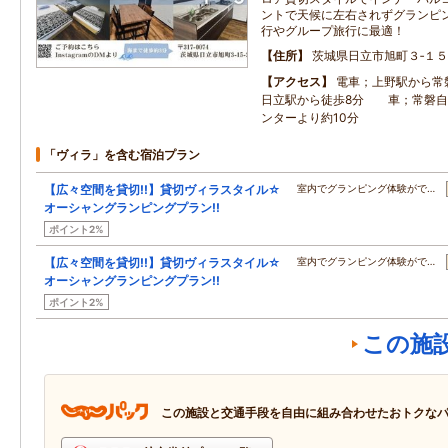
ントで天候に左右されずグランピン
行やグループ旅行に最適！
住所
茨城県日立市旭町３‐１５
アクセス
電車；上野駅から常
日立駅から徒歩8分 車；常磐自
ンターより約10分
「ヴィラ」を含む宿泊プラン
【広々空間を貸切!!】貸切ヴィラスタイル☆
室内でグランピング体験がで…
オーシャングランピングプラン!!
ポイント2%
【広々空間を貸切!!】貸切ヴィラスタイル☆
室内でグランピング体験がで…
オーシャングランピングプラン!!
ポイント2%
この施
この施設と交通手段を自由に組み合わせたおトクな