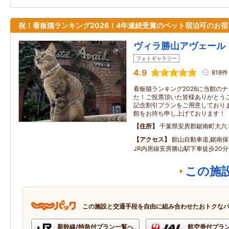
祝！看板猫ランキング2026！4年連続受賞のペット宿泊可のお宿
ヴィラ勝山アヴェール
フォトギャラリー
4.9
818件
看板猫ランキング2026に当館の
た！ご投票頂いた皆様ありがとう
記念割引プランをご用意しており
館をお待ち申し上げております！
住所
千葉県安房郡鋸南町大六
アクセス
館山自動車道,鋸南保
JR内房線安房勝山駅下車徒歩20
この施
この施設と交通手段を自由に組み合わせたおトクな
新幹線/特急付プラン一覧へ
航空券付プラ