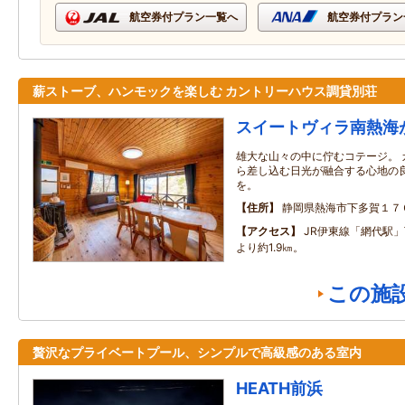
航空券付プラン一覧へ
航空券付プラン
薪ストーブ、ハンモックを楽しむ カントリーハウス調貸別荘
スイートヴィラ南熱海
雄大な山々の中に佇むコテージ。 
ら差し込む日光が融合する心地の
を。
住所
静岡県熱海市下多賀１７
アクセス
JR伊東線「網代駅
より約1.9㎞。
この施
贅沢なプライベートプール、シンプルで高級感のある室内
HEATH前浜