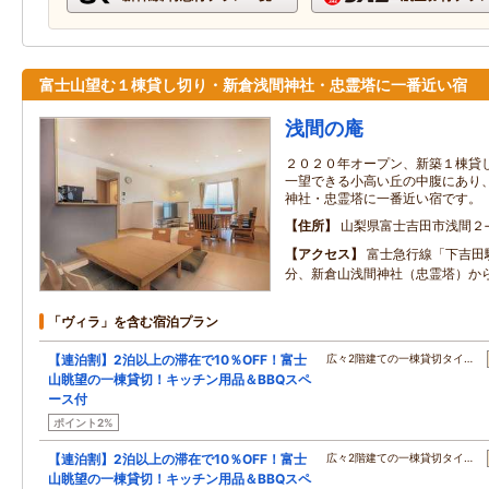
富士山望む１棟貸し切り・新倉浅間神社・忠霊塔に一番近い宿
浅間の庵
２０２０年オープン、新築１棟貸
一望できる小高い丘の中腹にあり
神社・忠霊塔に一番近い宿です。
住所
山梨県富士吉田市浅間２‐
アクセス
富士急行線「下吉田
分、新倉山浅間神社（忠霊塔）か
「ヴィラ」を含む宿泊プラン
【連泊割】2泊以上の滞在で10％OFF！富士
広々2階建ての一棟貸切タイ…
山眺望の一棟貸切！キッチン用品＆BBQスペ
ース付
ポイント2%
【連泊割】2泊以上の滞在で10％OFF！富士
広々2階建ての一棟貸切タイ…
山眺望の一棟貸切！キッチン用品＆BBQスペ