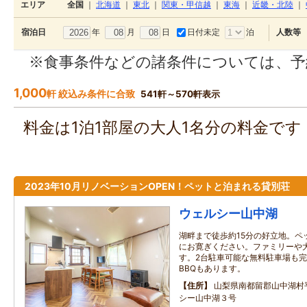
エリア
全国
｜
北海道
｜
東北
｜
関東・甲信越
｜
東海
｜
近畿・北陸
｜
年
月
日
日付未定
泊
宿泊日
人数等
※食事条件などの諸条件については、予
1,000
軒 絞込み条件に合致
541軒～570軒表示
料金は1泊1部屋の大人1名分の料金で
2023年10月リノベーションOPEN！ペットと泊まれる貸別荘
ウェルシー山中湖
湖畔まで徒歩約15分の好立地。ペ
にお寛ぎください。ファミリーや
す。2台駐車可能な無料駐車場も
BBQもあります。
住所
山梨県南都留郡山中湖村
シー山中湖３号