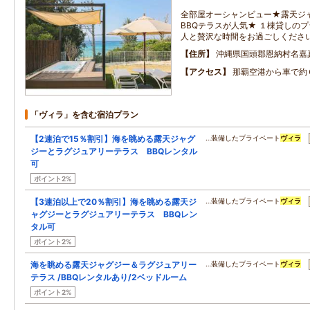
全部屋オーシャンビュー★露天ジ
BBQテラスが人気★ １棟貸しの
人と贅沢な時間をお過ごしくださ
住所
沖縄県国頭郡恩納村名嘉
アクセス
那覇空港から車で約
「ヴィラ」を含む宿泊プラン
【2連泊で15％割引】海を眺める露天ジャグ
…装備したプライベート
ヴィラ
ジーとラグジュアリーテラス BBQレンタル
可
ポイント2%
【3連泊以上で20％割引】海を眺める露天ジ
…装備したプライベート
ヴィラ
ャグジーとラグジュアリーテラス BBQレン
タル可
ポイント2%
海を眺める露天ジャグジー＆ラグジュアリー
…装備したプライベート
ヴィラ
テラス /BBQレンタルあり/2ベッドルーム
ポイント2%