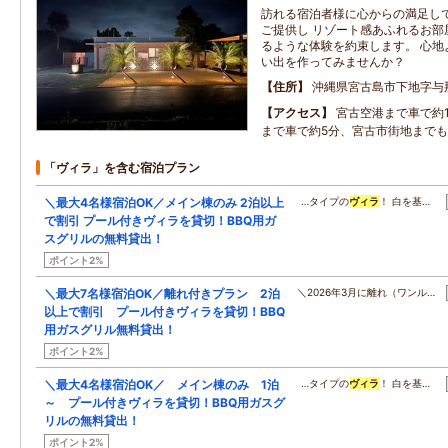
訪れる宿泊者様に心からの満足し
ご提供し リゾート感あふれるお部
るような体験を約束します。 心地
い出を作ってみませんか？
住所
沖縄県宮古島市下地字与
アクセス
宮古空港まで車で約
まで車で約5分、宮古市街地まで
「ヴィラ」を含む宿泊プラン
＼最大4名様宿泊OK／メイン棟のみ 2泊以上
…タイプの
ヴィラ
！ 白を基…
で割引 プール付きヴィラを貸切！BBQ用ガ
スグリルの無料貸出！
ポイント2%
＼最大7名様宿泊OK／離れ付きプラン 2泊
＼2026年3月に離れ（ワンル…
以上で割引 プール付きヴィラを貸切！BBQ
用ガスグリル無料貸出！
ポイント2%
＼最大4名様宿泊OK／ メイン棟のみ 1泊
…タイプの
ヴィラ
！ 白を基…
～ プール付きヴィラを貸切！BBQ用ガスグ
リルの無料貸出！
ポイント2%