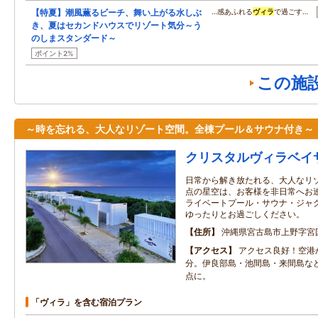
【特夏】潮風薫るビーチ、舞い上がる水しぶ
…感あふれる
ヴィラ
で過ごす…
き、夏はセカンドハウスでリゾート気分～う
のしまスタンダード～
ポイント2%
この施
～時を忘れる、大人なリゾート空間。全棟プール＆サウナ付き～
クリスタルヴィラベイ
日常から解き放たれる、大人なリ
点の星空は、お客様を非日常へお
ライベートプール・サウナ・ジャ
ゆったりとお過ごしください。
住所
沖縄県宮古島市上野字宮
アクセス
アクセス良好！空港か
分。伊良部島・池間島・来間島な
点に。
「ヴィラ」を含む宿泊プラン