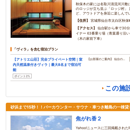
秋保木の家には名取川清流河川敷
のロッジが立ち並ぶ「ロッジ村」 
ど、アウトドアを身近に楽しんで
住所
宮城県仙台市太白区秋保
アクセス
仙台駅から車で30分
イナー 63番乗り場（青葉通り沿い
（木の家前下車）
「ヴィラ」を含む宿泊プラン
【アトリエ山荘】完全プライベート空間｜室
【お部屋のご案内】 仙台の…
内天然温泉付きヴィラ｜最大8名まで宿泊可
能
ポイント2%
この施
砂浜まで15秒！！バーカウンター・サウナ・車つき離島の一棟貸
焦がれ香２
Yahoo!ニュースに三回掲載された