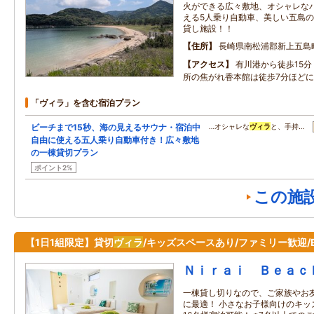
火ができる広々敷地、オシャレな
える5人乗り自動車、美しい五島
貸し施設！！
住所
長崎県南松浦郡新上五島町
アクセス
有川港から徒歩15
所の焦がれ香本館は徒歩7分ほど
「ヴィラ」を含む宿泊プラン
ビーチまで15秒、海の見えるサウナ・宿泊中
…オシャレな
ヴィラ
と、手持…
自由に使える五人乗り自動車付き！広々敷地
の一棟貸切プラン
ポイント2%
この施
【1日1組限定】貸切
ヴィラ
/キッズスペースあり/ファミリー歓迎/B
Ｎｉｒａｉ Ｂｅａｃ
一棟貸し切りなので、ご家族やお
に最適！ 小さなお子様向けのキッ