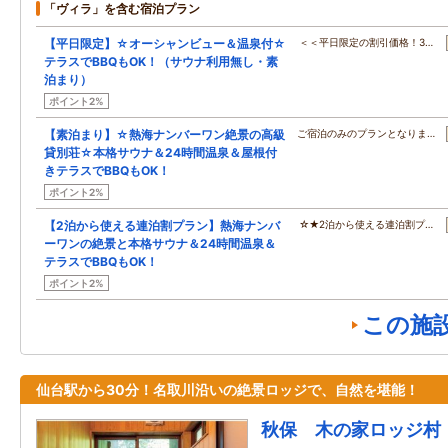
「ヴィラ」を含む宿泊プラン
【平日限定】☆オーシャンビュー＆温泉付☆
＜＜平日限定の割引価格！3…
テラスでBBQもOK！（サウナ利用無し・素
泊まり）
ポイント2%
【素泊まり】☆熱海ナンバーワン絶景の高級
ご宿泊のみのプランとなりま…
貸別荘☆本格サウナ＆24時間温泉＆屋根付
きテラスでBBQもOK！
ポイント2%
【2泊から使える連泊割プラン】熱海ナンバ
☆★2泊から使える連泊割プ…
ーワンの絶景と本格サウナ＆24時間温泉＆
テラスでBBQもOK！
ポイント2%
この施
仙台駅から30分！名取川沿いの絶景ロッジで、自然を堪能！
秋保 木の家ロッジ村