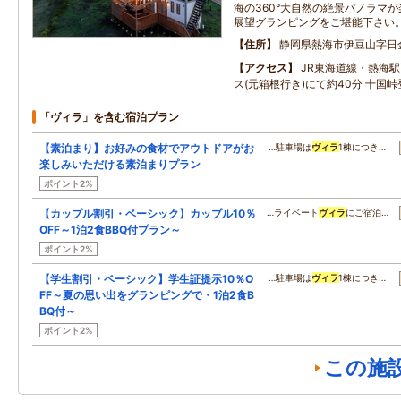
海の360°大自然の絶景パノラマ
展望グランピングをご堪能下さい
住所
静岡県熱海市伊豆山字日
アクセス
JR東海道線・熱海
ス(元箱根行き)にて約40分 十国
「ヴィラ」を含む宿泊プラン
【素泊まり】お好みの食材でアウトドアがお
…駐車場は
ヴィラ
1棟につき…
楽しみいただける素泊まりプラン
ポイント2%
【カップル割引・ベーシック】カップル10％
…ライベート
ヴィラ
にご宿泊…
OFF～1泊2食BBQ付プラン～
ポイント2%
【学生割引・ベーシック】学生証提示10％O
…駐車場は
ヴィラ
1棟につき…
FF～夏の思い出をグランピングで・1泊2食B
BQ付～
ポイント2%
この施