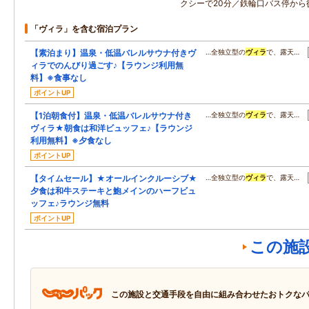
クシーで20分／鉄輪口バス停から
「ヴィラ」を含む宿泊プラン
【素泊まり】温泉・低温バレルサウナ付きヴ
…全独立型の
ヴィラ
で、露天…
ィラでのんびり過ごす♪【ラウンジ利用無
料】※食事なし
ポイントUP
【1泊朝食付】温泉・低温バレルサウナ付き
…全独立型の
ヴィラ
で、露天…
ヴィラ★朝食は和洋ビュッフェ♪【ラウンジ
利用無料】※夕食なし
ポイントUP
【タイムセール】★オールインクルーシブ★
…全独立型の
ヴィラ
で、露天…
夕食は和牛ステーキと鮑メインのハーフビュ
ッフェ♪ラウンジ無料
ポイントUP
この施
この施設と交通手段を自由に組み合わせたおトクな