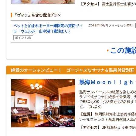
アクセス
富士急行富士山駅か
「ヴィラ」を含む宿泊プラン
ペットと泊まれる一日一組限定の貸切ヴィ
2023年10月リノベーションOP…
ラ ウェルシー山中湖（素泊まり）
ポイント2%
この施
絶景のオーシャンビュー！ ゴージャスなサウナ＆温泉付貸別荘
熱海Ｍｏｏｎｌｉｇｈ
熱海ナンバーワンの絶景を楽しめ
ランド式サウナに絶景の外気浴、
でBBQもOK！少人数から7名様
す。（3LDK）
住所
静岡県熱海市上多賀字藤
ンゼルフォレスト熱海自然郷大島台
アクセス
JR熱海駅より車で約