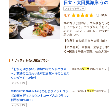
日立・太田尻海岸 う
フォトギャラリー
4.7
80件
木の香りと波の音、手が届きそうな
しいごちそう。カラダから「おいし
のまま、ふらり。ゆらり。 わすれ
思い出した。
住所
茨城県日立市東滑川町５‐
アクセス
常磐線日立駅より車
IC→国道６号線→高萩、仙台方面へ
「ヴィラ」を含む宿泊プラン
『おかえりなさい』海辺のセカンドハウス
海を臨む
ヴィラ
で過ごすひと…
へ。茨城のこだわり食材に舌鼓～うのしまス
タンダード～2食付
ポイント2%
MIDORITO SAUNA×うのしまヴィラ★コラ
…、うのしま
ヴィラ
では夕食…
ボ企画★ディスカウントコード入力でサウナ
利用が10％OFF♪
ポイント2%