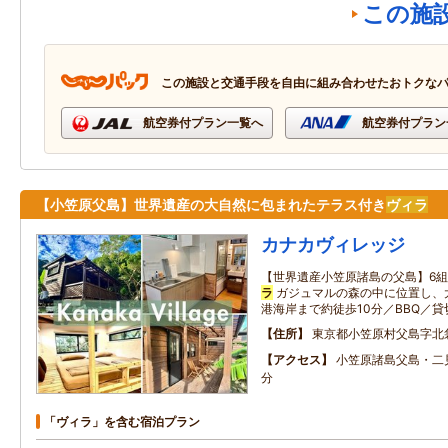
この施
この施設と交通手段を自由に組み合わせたおトクな
航空券付プラン一覧へ
航空券付プラン
【小笠原父島】世界遺産の大自然に包まれたテラス付き
ヴィラ
カナカヴィレッジ
【世界遺産小笠原諸島の父島】6
ラ
ガジュマルの森の中に位置し、
港海岸まで約徒歩10分／BBQ／貸切テン
住所
東京都小笠原村父島字北
アクセス
小笠原諸島父島・二
分
「ヴィラ」を含む宿泊プラン