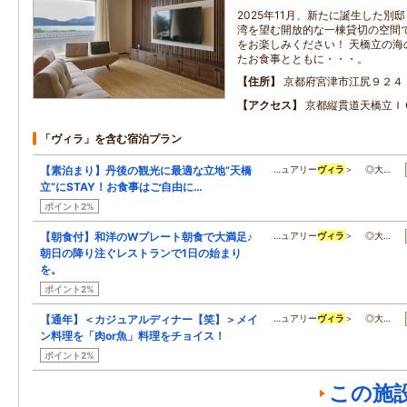
2025年11月、新たに誕生した別
湾を望む開放的な一棟貸切の空間
をお楽しみください！ 天橋立の海
たお食事とともに・・・。
住所
京都府宮津市江尻９２４
アクセス
京都縦貫道天橋立Ｉ
「ヴィラ」を含む宿泊プラン
【素泊まり】丹後の観光に最適な立地”天橋
…ュアリー
ヴィラ
＞ ◎大…
立”にSTAY！お食事はご自由に…
ポイント2%
【朝食付】和洋のWプレート朝食で大満足♪
…ュアリー
ヴィラ
＞ ◎大…
朝日の降り注ぐレストランで1日の始まり
を。
ポイント2%
【通年】＜カジュアルディナー【笑】＞メイ
…ュアリー
ヴィラ
＞ ◎大…
ン料理を「肉or魚」料理をチョイス！
ポイント2%
この施