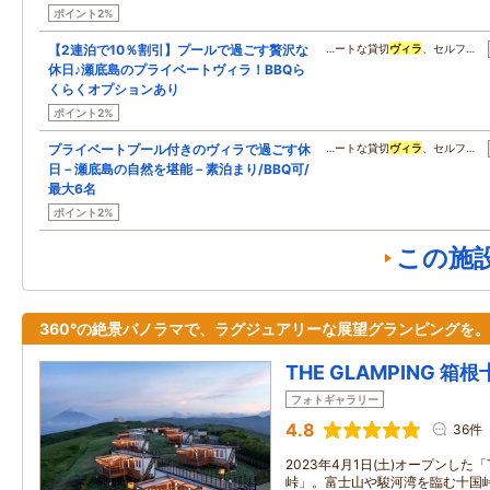
ポイント2%
【2連泊で10％割引】プールで過ごす贅沢な
…ートな貸切
ヴィラ
、セルフ…
休日♪瀬底島のプライベートヴィラ！BBQら
くらくオプションあり
ポイント2%
プライベートプール付きのヴィラで過ごす休
…ートな貸切
ヴィラ
、セルフ…
日－瀬底島の自然を堪能－素泊まり/BBQ可/
最大6名
ポイント2%
この施
360°の絶景パノラマで、ラグジュアリーな展望グランピングを。
THE GLAMPING 箱
フォトギャラリー
4.8
36件
2023年4月1日(土)オープンした「T
峠」。富士山や駿河湾を臨む十国