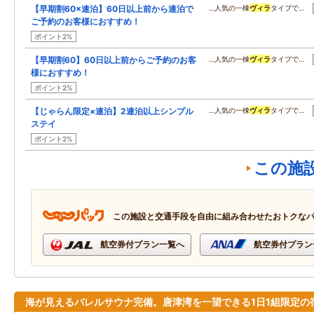
【早期割60×連泊】60日以上前から連泊で
…人気の一棟
ヴィラ
タイプで…
ご予約のお客様におすすめ！
ポイント2%
【早期割60】60日以上前からご予約のお客
…人気の一棟
ヴィラ
タイプで…
様におすすめ！
ポイント2%
【じゃらん限定×連泊】2連泊以上シンプル
…人気の一棟
ヴィラ
タイプで…
ステイ
ポイント2%
この施
この施設と交通手段を自由に組み合わせたおトクな
航空券付プラン一覧へ
航空券付プラン
海が見えるバレルサウナ完備。唐津湾を一望できる1日1組限定の