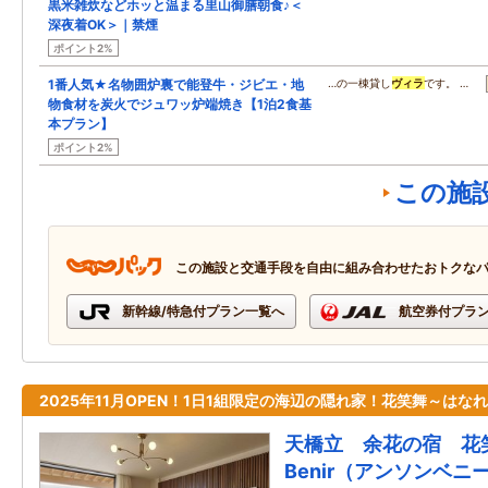
黒米雑炊などホッと温まる里山御膳朝食♪＜
深夜着OK＞｜禁煙
ポイント2%
1番人気★名物囲炉裏で能登牛・ジビエ・地
…の一棟貸し
ヴィラ
です。 …
物食材を炭火でジュワッ炉端焼き【1泊2食基
本プラン】
ポイント2%
この施
この施設と交通手段を自由に組み合わせたおトクな
新幹線/特急付プラン一覧へ
航空券付プラ
2025年11月OPEN！1日1組限定の海辺の隠れ家！花笑舞～はな
天橋立 余花の宿 花笑舞
Benir（アンソンベニ