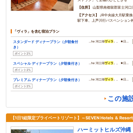
住所
山梨県南都留郡富士河口
アクセス
JR中央線大月駅乗
駅下車、上芦川行バスペンション
「ヴィラ」を含む宿泊プラン
スタンダード ディナープラン（夕朝食付
…he 河口湖
ヴィラ
」。 ★日…
き）
ポイント2%
スペシャル ディナープラン（夕朝食付き）
…he 河口湖
ヴィラ
」。 ★日…
ポイント2%
プレミアム ディナープラン（夕朝食付き）
…he 河口湖
ヴィラ
」。 ★日…
ポイント2%
この施
【1日1組限定プライベートリゾート】～SEVEN Hotels ＆ Resor
ハーミットヒルズ沖縄