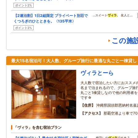
ポイント2%
【2連泊割】1日2組限定 プライベート別荘で
…スイート
ヴィラ
。 友人と…
くつろぎのひとときを。〈135平米〉
ポイント2%
この施
最大15名宿泊可！大人数、グループ旅行に最適な丸ごと一棟貸し
ヴィラとーら
大人数で宿泊したい方におススメの
名まで泊まれるので、グループ旅
丸ごと1棟貸しなので他の利用者
です☆
住所
沖縄県国頭郡恩納村名嘉
アクセス
那覇空港より車で70
「ヴィラ」を含む宿泊プラン
…棟貸しの
ヴィラ
です☆ 2…