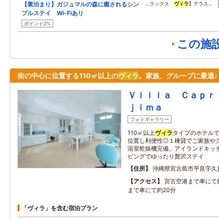
【素泊まり】ガジュマルの森に癒されるシン
…ラックス
ヴィラ
】テラス…
プルステイ Wi-Fiあり
ポイント2%
この施
街の中心に位置する110㎡以上の
ヴィラ
。家族、グループに最適♪
Ｖｉｌｌａ Ｃａｐｒ
ｊｉｍａ
フォトギャラリー
110㎡以上
ヴィラ
タイプのホテルで
位置し利便性◎１棟貸でご家族や
浴室乾燥機完備。アイランドキッ
ビングでゆったり贅沢ステイ
住所
沖縄県宮古島市平良字久
アクセス
宮古空港まで車にて
まで車にて約20分
「ヴィラ」を含む宿泊プラン