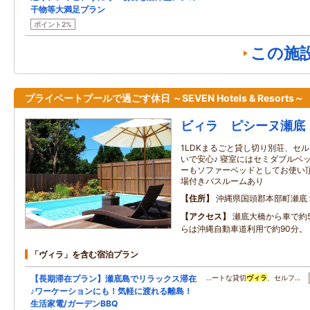
干物等大満足プラン
ポイント2%
この施
プライベートプールで過ごす休日 ～SEVEN Hotels & Resorts～
ビィラ ピシーヌ瀬底
1LDKまるごと貸し切り別荘、セ
いで安心♪ 寝室にはセミダブルベ
ーもソファーベッドとしてお使い頂
場付きバスルームあり
住所
沖縄県国頭郡本部町瀬底
アクセス
瀬底大橋から車で約
らは沖縄自動車道利用で約90分。
「ヴィラ」を含む宿泊プラン
【長期滞在プラン】瀬底島でリラックス滞在
…ートな貸切
ヴィラ
、セルフ…
♪ワーケーションにも！気軽に渡れる離島！
生活家電/ガーデンBBQ