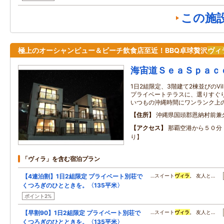
この施
極上のオーシャンビュー＆ビーチ飲食店至近！BBQ卓球贅沢
ヴィ
海宙道ＳｅａＳｐａｃ
1日2組限定、3階建て2棟並びのVi
プライベートテラスに、選りすぐ
いつもの沖縄時間にワンランク上
住所
沖縄県国頭郡恩納村前兼
アクセス
那覇空港から５０分
り】
「ヴィラ」を含む宿泊プラン
【4連泊割】1日2組限定 プライベート別荘で
…スイート
ヴィラ
。 友人と…
くつろぎのひとときを。〈135平米〉
ポイント2%
【早割90】1日2組限定 プライベート別荘で
…スイート
ヴィラ
。 友人と…
くつろぎのひとときを。〈135平米〉