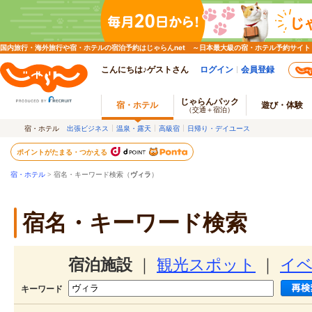
国内旅行・海外旅行や宿・ホテルの宿泊予約はじゃらんnet ～日本最大級の宿・ホテル予約サイト
こんにちは♪ゲストさん
ログイン
会員登録
じゃらんパック
宿・ホテル
遊び・体験
（交通＋宿泊）
宿・ホテル
出張ビジネス
温泉・露天
高級宿
日帰り・デイユース
ポイントがたまる・つかえる
宿・ホテル
> 宿名・キーワード検索（
ヴィラ
）
宿名・キーワード検索
宿泊施設
｜
観光スポット
｜
イ
キーワード