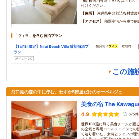
16名様宿泊可能！ ※7名以上で
付けください。
住所
沖縄県中頭郡読谷村渡慶
アクセス
那覇空港から車で約6
「ヴィラ」を含む宿泊プラン
【1日1組限定】Nirai Beach Villa 貸切宿泊プ
…館貸切り
ヴィラ
．敷地約…
ラン
ポイント2%
この施
河口湖の森の中に佇む、わずか5部屋だけのオーベルジュ
美食の宿 The Kawaguch
4.9
675件
世界100選に輝く美食チームが贈
の空気と専用ロールスロイスでの
て辿り着いた、女将とシェフの理
ストラン」で至福のひとときを