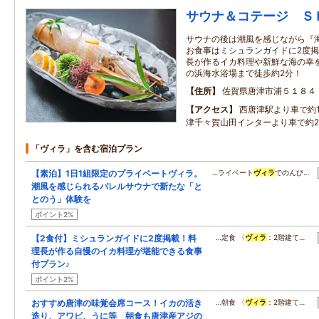
サウナ＆コテージ Ｓ
サウナの後は潮風を感じながら『
お食事はミシュランガイドに2度
長が作るイカ料理や新鮮な海の幸
の浜海水浴場まで徒歩約2分！
住所
佐賀県唐津市浦５１８４
アクセス
西唐津駅より車で約1
津千々賀山田インターより車で約2
「ヴィラ」を含む宿泊プラン
【素泊】1日1組限定のプライベートヴィラ。
…ライベート
ヴィラ
でのんび…
潮風を感じられるバレルサウナで新たな「と
とのう」体験を
ポイント2%
【2食付】ミシュランガイドに2度掲載！料
…定食 〈
ヴィラ
：2階建て…
理長が作る自慢のイカ料理が堪能できる食事
付プラン♪
ポイント2%
おすすめ唐津の味覚会席コース！イカの活き
…朝食 〈
ヴィラ
：2階建て…
造り、アワビ、うに等 朝食も唐津産アジの