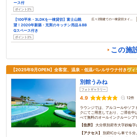
ース付
ポイント2%
【100平米・3LDKを一棟貸切】富士山眺
広々2階建ての一棟貸切タイ…
望！2020年新築・充実のキッチン用品＆BB
Qスペース付き
ポイント2%
この施
【2025年9月OPEN】全客室、温泉・低温バレルサウナ付き
ヴィ
別館うみね
フォトギャラリー
4.9
12件
ラウンジでは、アルコールやソフ
クにてご用意しており、ご滞在中
べて無料のオールインクルーシブ
住所
大分県別府市大字鉄輪字
アクセス
別府ICから車で５分