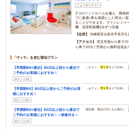
フォトギャラリー
3つのベッドルームを備え、開放
プに最適♪青を基調とした明るい
ることができます。マリンレジャ
機、浴室乾燥機2台ずつ完備
住所
沖縄県宮古島市平良字久
アクセス
宮古空港から車で10
ら車で20分 / 空港から無料送迎あ
「ヴィラ」を含む宿泊プラン
【早期割60×連泊】60日以上前から連泊で
…ルフィ」
ヴィラ
タイプがN…
ご予約のお客様におすすめ！
ポイント2%
【早期割60】60日以上前からご予約のお客
…ルフィ」
ヴィラ
タイプがN…
様におすすめ！
ポイント2%
【早期割60×連泊】60日以上前から連泊で
宿泊者・地元の方にも人気の…
ご予約のお客様におすすめ！＜朝食付き＞
ポイント2%