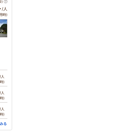
安)
～
/人
用時)
/人
時)
/人
時)
/人
時)
みる