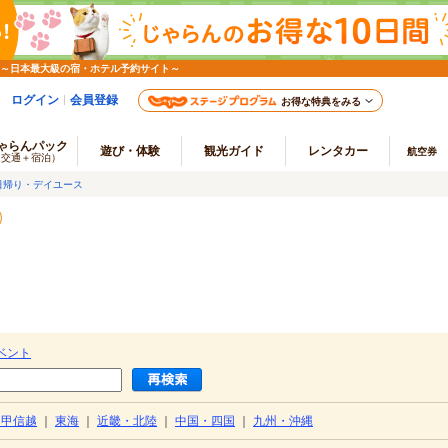
 ～日本最大級の宿・ホテル予約サイト～
ログイン
会員登録
お得な特典をみる
ゃらんパック
遊び・体験
観光ガイド
レンタカー
航空券
（交通＋宿泊）
日帰り・デイユース
ベント
・甲信越
｜
東海
｜
近畿・北陸
｜
中国・四国
｜
九州・沖縄