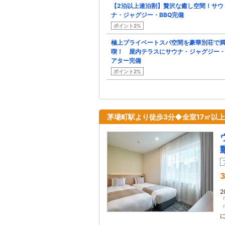
【2泊以上連泊割】贅沢な癒し空間！サウ
ナ・ジャグジー・BBQ完備
ポイント2%
極上プライベートスパ空間を豪華別荘で
喫！ 屋内テラスにサウナ・ジャグジー
アター完備
ポイント2%
茅場町駅より徒歩3分◆全室17㎡以
3