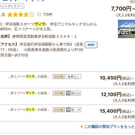
(目
フォトギャラリー
7,700円
.6
115件
(大人2名利
(旧：伊豆稲取スポーツ
ヴィラ
) 伊豆アニマルキングダムから
約600m。広々コテージが大人気。
住所
静岡県賀茂郡東伊豆町稲取３３４９－１
アクセス
伊豆急行伊豆稲取駅から車で8分（送迎
MAP
有17：00迄） 小田原厚木道路小田原西ICよりR135
下田方面へ約110分
…豆リゾート
ヴィラ
」の送迎…
その他
食事なし
10,450円
(税込)～
(大人3名利用
…豆リゾート
ヴィラ
」の送迎…
その他
朝のみ
12,100円
(税込)～
(大人3名利用
…豆リゾート
ヴィラ
」の送迎…
その他
朝・夕
15,400円
(税込)～
(大人3名利用
この施設の宿泊プランをもっと