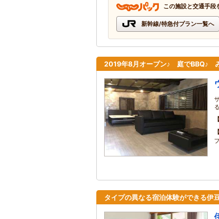
この施設と交通手段
新幹線/特急付プラン一覧へ
2019年8月オープン♪ 庭でBBQ♪
プ
タイプの異なる宿泊体験ができる伊