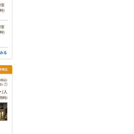
/室
時)
/室
時)
みる
駅周辺
税込)
安)
～
/人
用時)