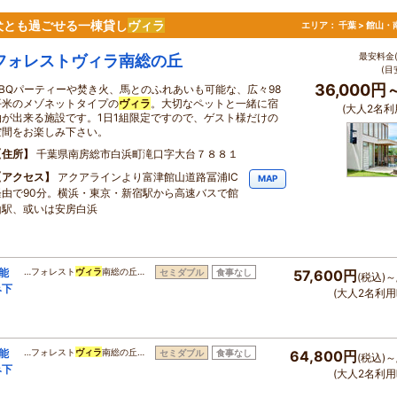
犬とも過ごせる一棟貸し
ヴィラ
エリア：
千葉 > 館山
最安料金(
フォレストヴィラ南総の丘
(目
36,000円
BBQパーティーや焚き火、馬とのふれあいも可能な、広々98
平米のメゾネットタイプの
ヴィラ
。大切なペットと一緒に宿
(大人2名利
泊が出来る施設です。1日1組限定ですので、ゲスト様だけの
空間をお楽しみ下さい。
住所
千葉県南房総市白浜町滝口字大台７８８１
アクセス
アクアラインより富津館山道路冨浦IC
MAP
経由で90分。横浜・東京・新宿駅から高速バスで館
山駅、或いは安房白浜
能
…フォレスト
ヴィラ
南総の丘…
セミダブル
食事なし
57,600円
(税込)～
み下
(大人2名利用
能
…フォレスト
ヴィラ
南総の丘…
セミダブル
食事なし
64,800円
(税込)～
み下
(大人2名利用