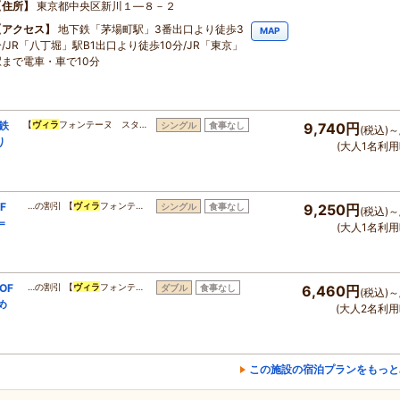
住所
東京都中央区新川１―８－２
アクセス
地下鉄「茅場町駅」3番出口より徒歩3
MAP
分/JR「八丁堀」駅B1出口より徒歩10分/JR「東京」
駅まで電車・車で10分
鉄
【
ヴィラ
フォンテーヌ スタ…
シングル
食事なし
9,740円
(税込)～
り
(大人1名利用
F
…の割引 【
ヴィラ
フォンテ…
シングル
食事なし
9,250円
(税込)～
＝
(大人1名利用
OF
…の割引 【
ヴィラ
フォンテ…
ダブル
食事なし
6,460円
(税込)～
め
(大人2名利用
この施設の宿泊プランをもっと