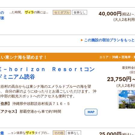
けの
…た時間。
ヴィラ
の隣には…
セミダブル
食事なし
40,000円
(税込)～
が楽
(大人2名利用
この施設の宿泊プランをもっと
しい東シナ海を望めます！
エリア：
沖縄 > 西海岸・
最安料金(
Ｅ－ｈｏｒｉｚｏｎ Ｒｅｓｏｒｔコン
(目
ドミニアム読谷
23,750円
(大人2名利
読谷村の高台からは東シナ海のエメラルドブルーの海を望
み、 自分の家のようにゆったりとお過ごしいただけます。 沖
縄中部の観光スポットへのアクセスも便利です。
住所
沖縄県中頭郡読谷村長浜７１６－５
アクセス
那覇空港から車で約1時間
MAP
で最
…ョン抜群な
ヴィラ
タイプの…
その他
食事なし
25,000円
(税込)～