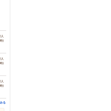
/人
時)
/人
時)
/人
時)
みる