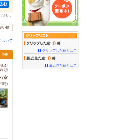
ださい。
安い順
について
0
クリップした宿とは？
馬・小谷
0
税込)
最近見た宿とは？
安)
～
/室
用時)