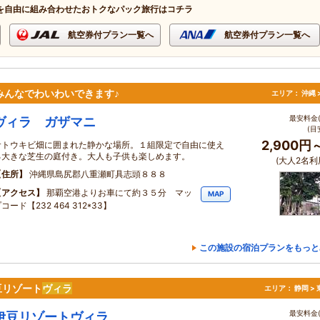
を自由に組み合わせたおトクなパック旅行はコチラ
航空券付プラン一覧へ
航空券付プラン一覧へ
 みんなでわいわいできます♪
エリア：
沖縄 
最安料金(
ヴィラ ガザマニ
(目
2,900円
サトウキビ畑に囲まれた静かな場所。１組限定で自由に使え
る大きな芝生の庭付き。大人も子供も楽しめます。
(大人2名利
住所
沖縄県島尻郡八重瀬町具志頭８８８
アクセス
那覇空港よりお車にて約３５分 マッ
MAP
コード【232 464 312*33】
この施設の宿泊プランをもっと
豆リゾート
ヴィラ
エリア：
静岡 >
最安料金(
伊豆リゾートヴィラ