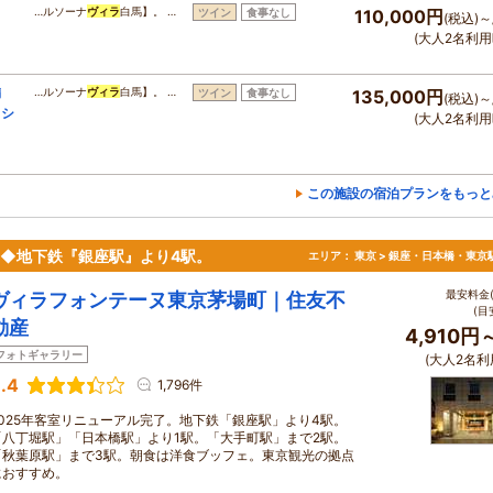
…ルソーナ
ヴィラ
白馬】。 …
ツイン
食事なし
110,000円
(税込)～
(大人2名利用
満
…ルソーナ
ヴィラ
白馬】。 …
ツイン
食事なし
135,000円
(税込)～
・シ
(大人2名利用
この施設の宿泊プランをもっと
上◆地下鉄『銀座駅』より4駅。
エリア：
東京 > 銀座・日本橋・東京
最安料金(
ヴィラフォンテーヌ東京茅場町｜住友不
(目
動産
4,910円
フォトギャラリー
(大人2名利
.4
1,796件
2025年客室リニューアル完了。地下鉄「銀座駅」より4駅。
「八丁堀駅」「日本橋駅」より1駅。「大手町駅」まで2駅。
「秋葉原駅」まで3駅。朝食は洋食ブッフェ。東京観光の拠点
におすすめ。