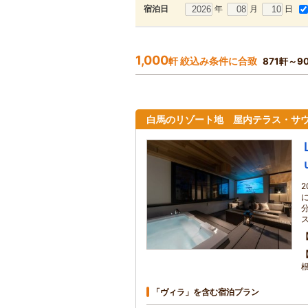
年
月
日
宿泊日
1,000
軒 絞込み条件に合致
871軒～9
白馬のリゾート地 屋内テラス・サ
「ヴィラ」を含む宿泊プラン