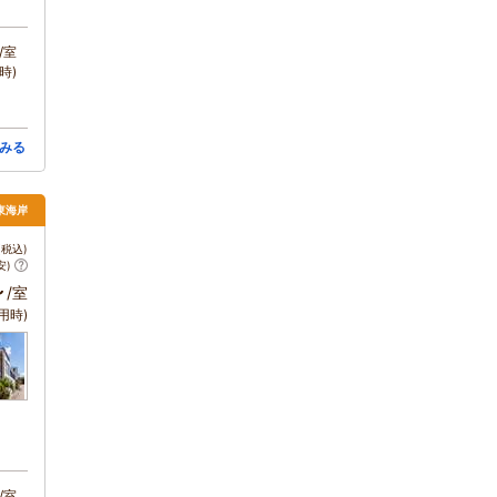
/室
時)
みる
東海岸
税込)
安)
～
/室
用時)
/室