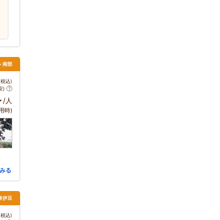
> 南部
税込)
安)
～
/人
用時)
みる
 東伊豆
税込)