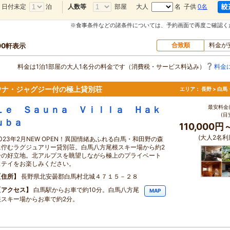
日付未定
泊
部屋
大人
名 子供
0名
人数等
※食事条件などの諸条件については、予約画面で再度ご確認く
合致順
料金が
00軒表示
料金は1泊1部屋の大人1名分の料金です（消費税・サービス料込み）
料金
ウナ・ジャグジー付の極上貸別荘
エリア：
長野 > 白
最安料金(
Ｌｅ Ｓａｕｎａ Ｖｉｌｌａ Ｈａｋ
(目
ｕｂａ
110,000円
(大人2名利
2023年2月NEW OPEN！異国情緒あふれる白馬・和田野の森
に佇むラグジュアリー貸別荘。白馬八方尾根スキー場から約2
分の好立地。北アルプスを眺望しながら極上のプライベート
ステイをお楽しみください。
住所
長野県北安曇郡白馬村北城４７１５－２８
アクセス
白馬駅からお車で約10分。白馬八方尾
MAP
根スキー場からお車で約2分。