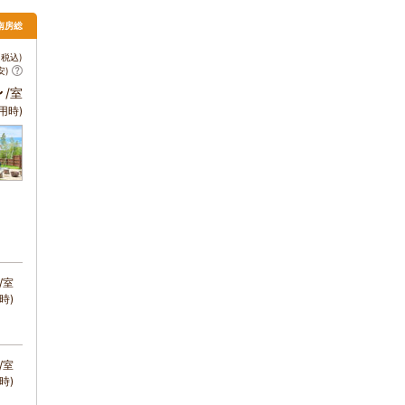
・南房総
税込)
安)
～
/室
用時)
/室
時)
/室
時)