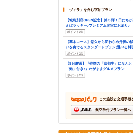
「ヴィラ」を含む宿泊プラン
【城島別邸OPEN記念】第５弾！日にちが
えばラッキー♪プレミアム客室にお泊り♪
ポイント2%
【基本コース】悠久から変わらぬ丹後の
いを奏でるスタンダードプラン(選べる料理
ポイント2%
【8月厳選】『特撰の「京都牛」になんと
「鮑」付き♪』わがままグルメプラン
ポイント2%
この施設と交通手段
航空券付プラン一覧へ