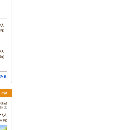
/人
時)
/人
時)
みる
・小諸
税込)
安)
～
/人
用時)