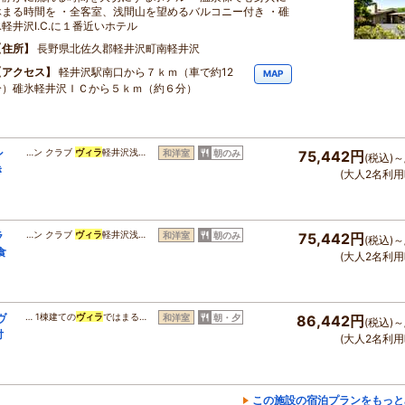
休まる時間を ・全客室、浅間山を望めるバルコニー付き ・碓
氷軽井沢I.C.に１番近いホテル
住所
長野県北佐久郡軽井沢町南軽井沢
アクセス
軽井沢駅南口から７ｋｍ（車で約12
MAP
分）碓氷軽井沢ＩＣから５ｋｍ（約６分）
ン
…ン クラブ
ヴィラ
軽井沢浅…
和洋室
朝のみ
75,442円
(税込)～
き
(大人2名利用
ラ
…ン クラブ
ヴィラ
軽井沢浅…
和洋室
朝のみ
75,442円
(税込)～
食
(大人2名利用
ヴ
… 1棟建ての
ヴィラ
ではまる…
和洋室
朝・夕
86,442円
(税込)～
付
(大人2名利用
この施設の宿泊プランをもっと