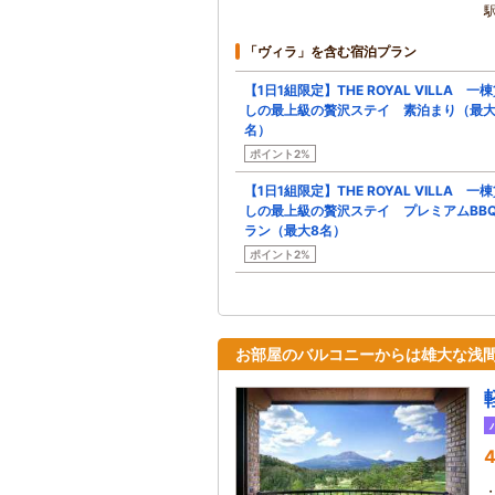
「ヴィラ」を含む宿泊プラン
【1日1組限定】THE ROYAL VILLA 一
しの最上級の贅沢ステイ 素泊まり（最大
名）
ポイント2%
【1日1組限定】THE ROYAL VILLA 一
しの最上級の贅沢ステイ プレミアムBB
ラン（最大8名）
ポイント2%
お部屋のバルコニーからは雄大な浅
4