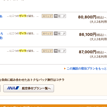
あ
… に二つの
ヴィラ
が誕生。 …
4ベッド
朝・夕
80,800円
(税込)～
(大人2名利用
移ろ
… に二つの
ヴィラ
が誕生。 …
4ベッド
朝・夕
86,100円
(税込)～
)
(大人2名利用
… に二つの
ヴィラ
が誕生。 …
4ベッド
朝・夕
87,000円
(税込)～
(大人2名利用
この施設の宿泊プランをもっと
を自由に組み合わせたおトクなパック旅行はコチラ
航空券付プラン一覧へ