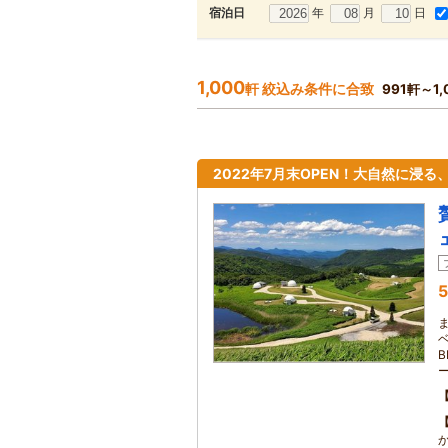
年
月
日
宿泊日
1,000
軒 絞込み条件に合致
991軒～1
2022年7月末OPEN！大自然に浸
5