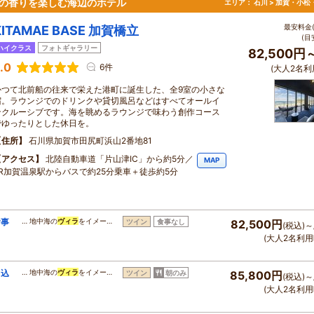
化の香りを楽しむ海辺のホテル
エリア：
石川 > 加賀・小松
最安料金(
KITAMAE BASE 加賀橋立
(目
ハイクラス
フォトギャラリー
82,500円
.0
6件
(大人2名利
かつて北前船の往来で栄えた港町に誕生した、全9室の小さな
宿。ラウンジでのドリンクや貸切風呂などはすべてオールイ
ンクルーシブです。海を眺めるラウンジで味わう創作コース
でゆったりとした休日を。
住所
石川県加賀市田尻町浜山2番地81
アクセス
北陸自動車道「片山津IC」から約5分／
MAP
JR加賀温泉駅からバスで約25分乗車＋徒歩約5分
食事
… 地中海の
ヴィラ
をイメー…
ツイン
食事なし
82,500円
(税込)～
(大人2名利用
り込
… 地中海の
ヴィラ
をイメー…
ツイン
朝のみ
85,800円
(税込)～
(大人2名利用