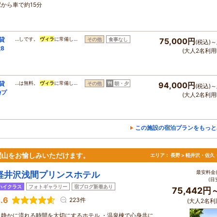
駅から車で約15分
棟貸
…しです。
ヴィラ
に常備し…
その他
食事なし
75,000円
(税込)～
8
(大人2名利用
棟貸
…は無料。
ヴィラ
に常備し…
その他
朝・夕
94,000円
(税込)～
Qプ
(大人2名利用
この施設の宿泊プランをもっと
間山をお愉しみいただけます。
エリア：
長野 > 軽井沢・佐久
最安料金(
軽井沢浅間プリンスホテル
(目
ハイクラス
フォトギャラリー
宿ブログ新着あり
75,442円
.6
223件
(大人2名利
・静かに流れる時間を大切にするホテル ・温泉棟で心身共に