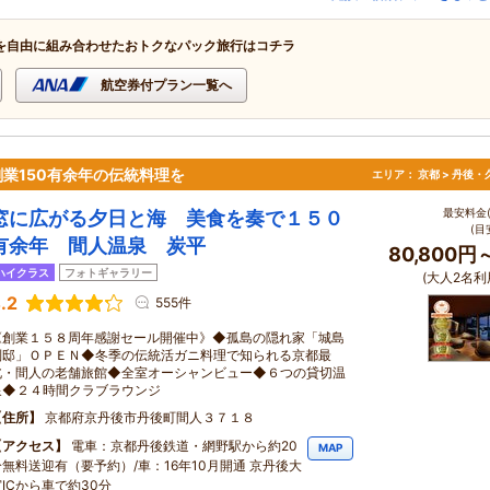
を自由に組み合わせたおトクなパック旅行はコチラ
航空券付プラン一覧へ
業150有余年の伝統料理を
エリア：
京都 > 丹後
最安料金(
窓に広がる夕日と海 美食を奏で１５０
(目
有余年 間人温泉 炭平
80,800円
ハイクラス
フォトギャラリー
(大人2名利
.2
555件
《創業１５８周年感謝セール開催中》◆孤島の隠れ家「城島
別邸」ＯＰＥＮ◆冬季の伝統活ガニ料理で知られる京都最
北・間人の老舗旅館◆全室オーシャンビュー◆６つの貸切温
泉◆２４時間クラブラウンジ
住所
京都府京丹後市丹後町間人３７１８
アクセス
電車：京都丹後鉄道・網野駅から約20
MAP
分無料送迎有（要予約）/車：16年10月開通 京丹後大
宮ICから車で約30分