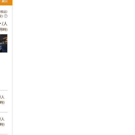
・辰口
税込)
安)
～
/人
用時)
/人
時)
/人
時)