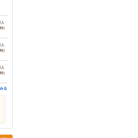
/人
時)
/人
時)
/人
時)
みる