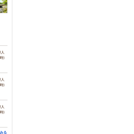
/人
時)
/人
時)
/人
時)
みる