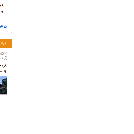
/人
時)
みる
日町）
税込)
安)
～
/人
用時)