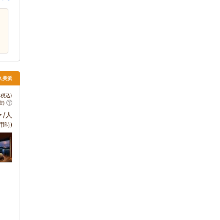
・久美浜
税込)
安)
～
/人
用時)