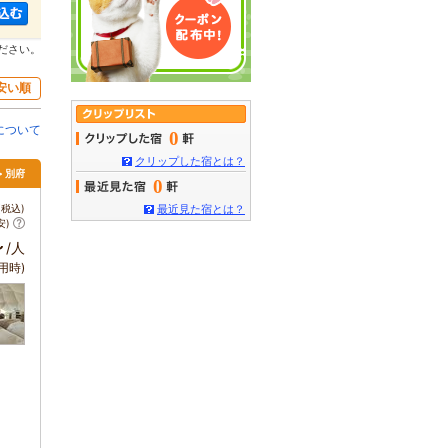
ださい。
安い順
について
0
クリップした宿とは？
> 別府
0
税込)
最近見た宿とは？
安)
～
/人
用時)