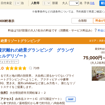
日付未定
泊
部屋
大人
名 子供
0名
人数等
※食事条件などの諸条件については、予約画面で再度ご確認く
合致順
料金が
,000軒表示
料金は1泊1部屋の大人1名分の料金です（消費税・サービス料込み）
料金
る、絶景リゾートグランピング
エリア：
大分 
最安料金(
贅沢離れの絶景グランピング グランヴ
(目
ェルデリゾート
75,000円
フォトギャラリー
(大人2名利
.0
73件
まるで天と地の間の別世界。 大自然に浸るかつてないプライ
ベートグランピングへようこそ。 アクティビティや豪華
BBQ、焚き火、屋外cafe&barなど楽しみ方色々。 新たなリゾ
ートステイをご提案します。
住所
大分県別府市天間松塚２－２
アクセス
由布岳スマートIC（ETC限定ゲート）
MAP
から車で約5分／湯布院ICから車で約15分／JR由布院