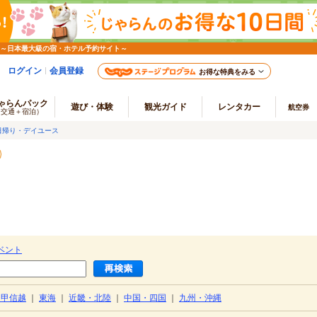
 ～日本最大級の宿・ホテル予約サイト～
ログイン
会員登録
お得な特典をみる
ゃらんパック
遊び・体験
観光ガイド
レンタカー
航空券
（交通＋宿泊）
日帰り・デイユース
ベント
・甲信越
｜
東海
｜
近畿・北陸
｜
中国・四国
｜
九州・沖縄