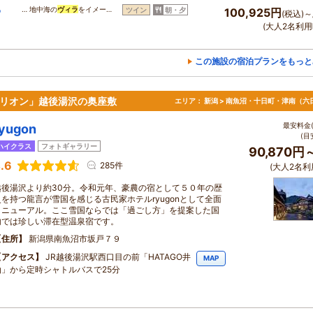
わ
… 地中海の
ヴィラ
をイメー…
ツイン
朝・夕
100,925円
(税込)～
(大人2名利用
この施設の宿泊プランをもっと
ビリオン」越後湯沢の奥座敷
エリア：
新潟 > 南魚沼・十日町・津南（六
最安料金(
ryugon
(目
ハイクラス
フォトギャラリー
90,870円
.6
285件
(大人2名利
越後湯沢より約30分。令和元年、豪農の宿として５０年の歴
史を持つ龍言が雪国を感じる古民家ホテルryugonとして全面
リニューアル。ここ雪国ならでは「過ごし方」を提案した国
内では珍しい滞在型温泉宿です。
住所
新潟県南魚沼市坂戸７９
アクセス
JR越後湯沢駅西口目の前「HATAGO井
MAP
仙」から定時シャトルバスで25分