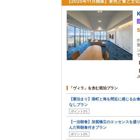
【2025年11月開業】景色と食と文
5
「ヴィラ」を含む宿泊プラン
【素泊まり】港町と海を間近に感じるお
なしプラン
ポイント2%
【一泊朝食】加賀橋立のエッセンスを盛
んだ和朝食付きプラン
ポイント2%