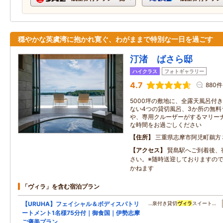
穏やかな英虞湾に抱かれ寛ぐ、わがままで特別な一日を過ごす
汀渚 ばさら邸
ハイクラス
フォトギャラリー
4.7
880件
5000坪の敷地に、全露天風呂付き
ない4つの貸切風呂、3か所の無料
や、専用クルーザーがするマリーナ
な時間をお過ごしください
住所
三重県志摩市阿児町鵜方
アクセス
賢島駅へご到着後、
さい。※随時送迎しておりますの
かねます
「ヴィラ」を含む宿泊プラン
【URUHA】フェイシャル＆ボディスパトリ
…泉付き貸切
ヴィラ
スイート…
ートメント1名様75分付｜御食国｜伊勢志摩
ご褒美プラン