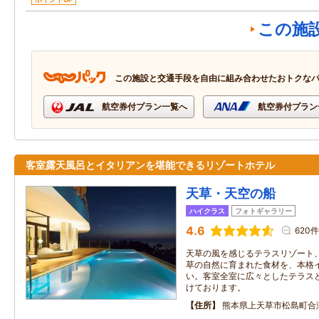
この施
この施設と交通手段を自由に組み合わせたおトクな
航空券付プラン一覧へ
航空券付プラン
客室露天風呂とイタリアンを堪能できるリゾートホテル
天草・天空の船
ハイクラス
フォトギャラリー
4.6
620件
天草の風を感じるテラスリゾート
草の自然に育まれた食材を、本格
い。客室全室に広々としたテラス
けております。
住所
熊本県上天草市松島町合