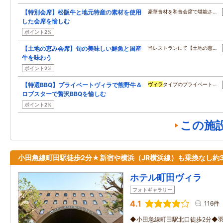
【特別会席】松阪牛と地元特産の素材を使用
豪華食材を和食会席で堪能さ…
した会席を愉しむ
ポイント2%
【土地の恵み会席】旬の美味しい鮮魚と国産
当レストランにて【土地の恵…
牛を味わう
ポイント2%
【特選BBQ】プライベートヴィラで熊野牛＆
ヴィラ
タイプのプライベート…
ロブスターで贅沢BBQを愉しむ
ポイント2%
この施
小田急線町田駅徒歩2分★新宿や横浜（JR横浜線）も乗換なし約3
ホテル町田ヴィラ
フォトギャラリー
4.1
116件
◆小田急線町田駅北口徒歩2分◆