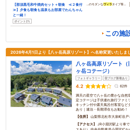
【那須黒毛和牛焼肉セット＋朝食 ≪２食付
…のモダンな
ヴィラ
タイプ客…
≫】夕食も朝食も温泉もお部屋でわんちゃん
と一緒！
ポイント2%
この施
2026年4月1日より【八ヶ岳高原リゾート】へ名称変更いたしま
八ヶ岳高原リゾート（旧：
ヶ岳コテージ）
フォトギャラリー
宿ブログ新着あり
4.2
62件
満天の星空で八ヶ岳の豊かな自然
定コテージは子供連れ旅行ファミ
キッチン付や露天風呂付客室など
あり｜連泊・長期滞在もお勧め！
住所
山梨県北杜市大泉町谷戸
アクセス
JR小淵沢駅より車で
スあり） 中央自動車道小淵沢IC