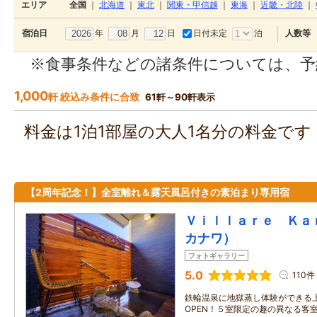
エリア
全国
｜
北海道
｜
東北
｜
関東・甲信越
｜
東海
｜
近畿・北陸
｜
年
月
日
日付未定
泊
宿泊日
人数等
※食事条件などの諸条件については、予
1,000
軒 絞込み条件に合致
61軒～90軒表示
料金は1泊1部屋の大人1名分の料金で
【2周年記念！】全室離れ＆露天風呂付きの素泊まり専用宿
Ｖｉｌｌａｒｅ Ｋａ
カナワ）
フォトギャラリー
5.0
110件
鉄輪温泉に地獄蒸し体験ができる
OPEN！５室限定の趣の異なる客