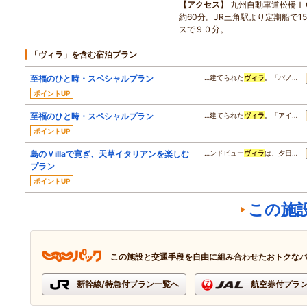
アクセス
九州自動車道松橋Ｉ
約60分。JR三角駅より定期船で1
スで９０分。
「ヴィラ」を含む宿泊プラン
至福のひと時・スペシャルプラン
…建てられた
ヴィラ
。「パノ…
ポイントUP
至福のひと時・スペシャルプラン
…建てられた
ヴィラ
。「アイ…
ポイントUP
島のＶillaで寛ぎ、天草イタリアンを楽しむ
…ンドビュー
ヴィラ
は、夕日…
プラン
ポイントUP
この施
この施設と交通手段を自由に組み合わせたおトクな
新幹線/特急付プラン一覧へ
航空券付プラ