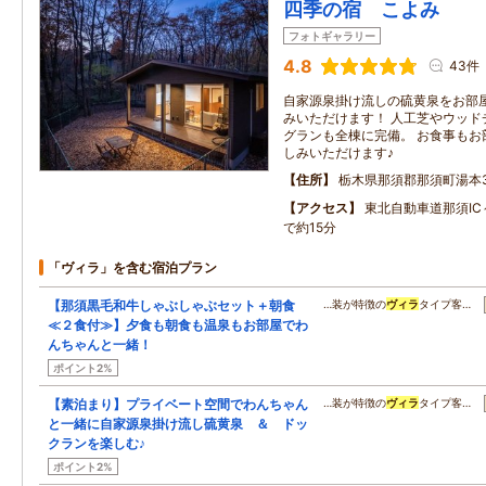
四季の宿 こよみ
フォトギャラリー
4.8
43件
自家源泉掛け流しの硫黄泉をお部
みいただけます！ 人工芝やウッド
グランも全棟に完備。 お食事もお
しみいただけます♪
住所
栃木県那須郡那須町湯本37
アクセス
東北自動車道那須IC
で約15分
「ヴィラ」を含む宿泊プラン
【那須黒毛和牛しゃぶしゃぶセット＋朝食
…装が特徴の
ヴィラ
タイプ客…
≪２食付≫】夕食も朝食も温泉もお部屋でわ
んちゃんと一緒！
ポイント2%
【素泊まり】プライベート空間でわんちゃん
…装が特徴の
ヴィラ
タイプ客…
と一緒に自家源泉掛け流し硫黄泉 ＆ ドッ
クランを楽しむ♪
ポイント2%