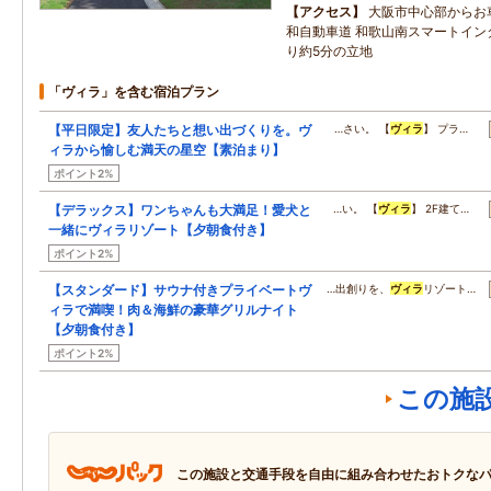
アクセス
大阪市中心部からお
和自動車道 和歌山南スマートイン
り約5分の立地
「ヴィラ」を含む宿泊プラン
【平日限定】友人たちと想い出づくりを。ヴ
…さい。 【
ヴィラ
】 プラ…
ィラから愉しむ満天の星空【素泊まり】
ポイント2%
【デラックス】ワンちゃんも大満足！愛犬と
…い。 【
ヴィラ
】 2F建て…
一緒にヴィラリゾート【夕朝食付き】
ポイント2%
【スタンダード】サウナ付きプライベートヴ
…出創りを、
ヴィラ
リゾート…
ィラで満喫！肉＆海鮮の豪華グリルナイト
【夕朝食付き】
ポイント2%
この施
この施設と交通手段を自由に組み合わせたおトクな