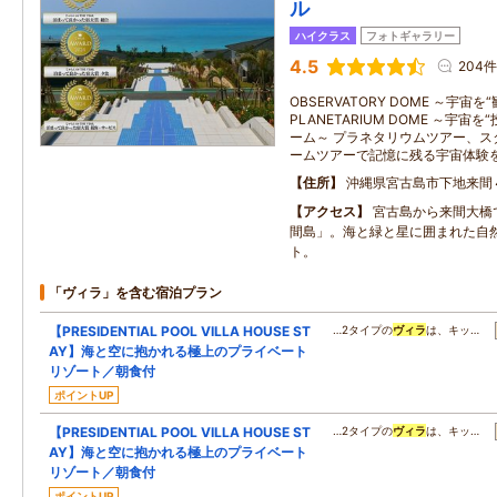
ル
ハイクラス
フォトギャラリー
4.5
204件
OBSERVATORY DOME ～宇宙
PLANETARIUM DOME ～宇
ーム～ プラネタリウムツアー、ス
ームツアーで記憶に残る宇宙体験
住所
沖縄県宮古島市下地来間
アクセス
宮古島から来間大橋
間島」。海と緑と星に囲まれた自
ト。
「ヴィラ」を含む宿泊プラン
【PRESIDENTIAL POOL VILLA HOUSE ST
…2タイプの
ヴィラ
は、キッ…
AY】海と空に抱かれる極上のプライベート
リゾート／朝食付
ポイントUP
【PRESIDENTIAL POOL VILLA HOUSE ST
…2タイプの
ヴィラ
は、キッ…
AY】海と空に抱かれる極上のプライベート
リゾート／朝食付
ポイントUP