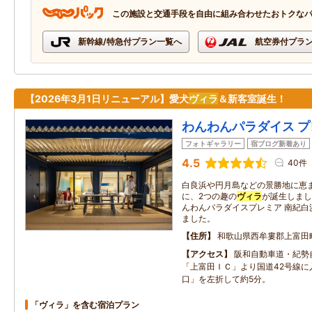
この施設と交通手段を自由に組み合わせたおトクな
新幹線/特急付プラン一覧へ
航空券付プラ
【2026年3月1日リニューアル】愛犬
ヴィラ
＆新客室誕生！
わんわんパラダイス プ
フォトギャラリー
宿ブログ新着あり
4.5
40件
白良浜や円月島などの景勝地に恵ま
に、2つの趣の
ヴィラ
が誕生しました
んわんパラダイスプレミア 南紀白
ました。
住所
和歌山県西牟婁郡上富田
アクセス
阪和自動車道・紀勢
「上富田ＩＣ」より国道42号線に
口」を左折して約5分。
「ヴィラ」を含む宿泊プラン