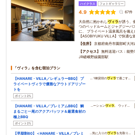
ハイクラス
フォトギャラリー
4.9
67件
大自然に抱かれし
ヴィラ
が誘う、
つのベッドルームとジャグジーバス
に、 プライベート温泉風呂を備えた
【ASOBIYUKU VILLA】で快適
住所
京都府南丹市園部町大河
アクセス
無料送迎バス：能
JR嵯峨野線園部駅
「ヴィラ」を含む宿泊プラン
【HANARE・VILLA／レギュラーBBQ】 プ
… 1棟貸切の
ヴィラ
で過ごす…
ライベートヴィラで優雅なアウトドアリゾー
トを
ポイント2%
【HANARE・VILLA／プレミアムBBQ】 鯛
…ーション
ヴィラ
。 ウッド…
まるごと一尾のアクアパッツァ＆厳選食材の
極上BBQ
ポイント2%
【早期割60】＜HANARE・VILLA／プレミ
…気に入りの
ヴィラ
を先取り…