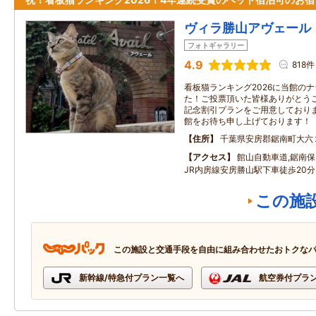
ヴィラ勝山アヴェール
フォトギャラリー
4.9
818件
看板猫ランキング2026に当館の
た！ご投票頂いた皆様ありがとう
記念割引プランをご用意しており
館をお待ち申し上げております！
住所
千葉県安房郡鋸南町大六
アクセス
館山自動車道,鋸南保
JR内房線安房勝山駅下車徒歩20
この施
この施設と交通手段を自由に組み合わせたおトクな
新幹線/特急付プラン一覧へ
航空券付プラ