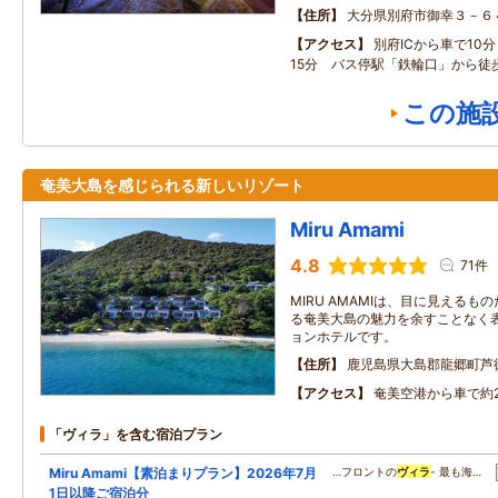
住所
大分県別府市御幸３－６
アクセス
別府ICから車で10
15分 バス停駅「鉄輪口」から徒
この施
奄美大島を感じられる新しいリゾート
Miru Amami
4.8
71件
MIRU AMAMIは、目に見える
る奄美大島の魅力を余すことなく
ョンホテルです。
住所
鹿児島県大島郡龍郷町芦
アクセス
奄美空港から車で約
「ヴィラ」を含む宿泊プラン
Miru Amami【素泊まりプラン】2026年7月
…フロントの
ヴィラ
- 最も海…
1日以降ご宿泊分