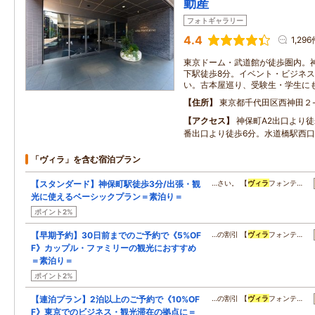
動産
フォトギャラリー
4.4
1,29
東京ドーム・武道館が徒歩圏内。
下駅徒歩8分。イベント・ビジネ
い。古本屋巡り、受験生・学生に
住所
東京都千代田区西神田２-
アクセス
神保町A2出口より徒
番出口より徒歩6分。水道橋駅西口
「ヴィラ」を含む宿泊プラン
【スタンダード】神保町駅徒歩3分/出張・観
…さい。 【
ヴィラ
フォンテ…
光に使えるベーシックプラン＝素泊り＝
ポイント2%
【早期予約】30日前までのご予約で《5%OF
…の割引 【
ヴィラ
フォンテ…
F》カップル・ファミリーの観光におすすめ
＝素泊り＝
ポイント2%
【連泊プラン】2泊以上のご予約で《10%OF
…の割引 【
ヴィラ
フォンテ…
F》東京でのビジネス・観光滞在の拠点に＝