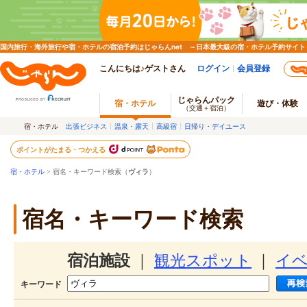
国内旅行・海外旅行や宿・ホテルの宿泊予約はじゃらんnet ～日本最大級の宿・ホテル予約サイト
こんにちは♪ゲストさん
ログイン
会員登録
じゃらんパック
宿・ホテル
遊び・体験
（交通＋宿泊）
宿・ホテル
出張ビジネス
温泉・露天
高級宿
日帰り・デイユース
ポイントがたまる・つかえる
宿・ホテル
> 宿名・キーワード検索（
ヴィラ
）
宿名・キーワード検索
宿泊施設
｜
観光スポット
｜
イ
キーワード