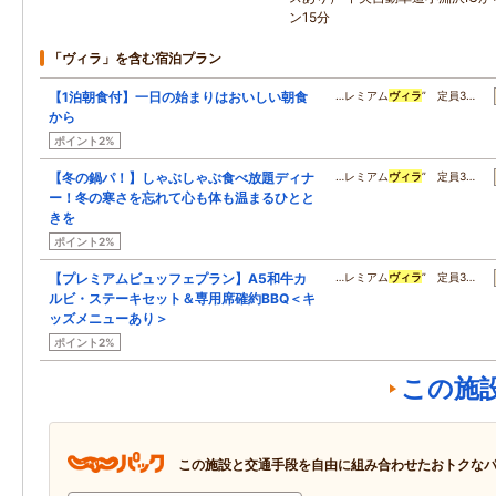
ン15分
「ヴィラ」を含む宿泊プラン
【1泊朝食付】一日の始まりはおいしい朝食
…レミアム
ヴィラ
” 定員3…
から
ポイント2%
【冬の鍋パ！】しゃぶしゃぶ食べ放題ディナ
…レミアム
ヴィラ
” 定員3…
ー！冬の寒さを忘れて心も体も温まるひとと
きを
ポイント2%
【プレミアムビュッフェプラン】A5和牛カ
…レミアム
ヴィラ
” 定員3…
ルビ・ステーキセット＆専用席確約BBQ＜キ
ッズメニューあり＞
ポイント2%
この施
この施設と交通手段を自由に組み合わせたおトクな