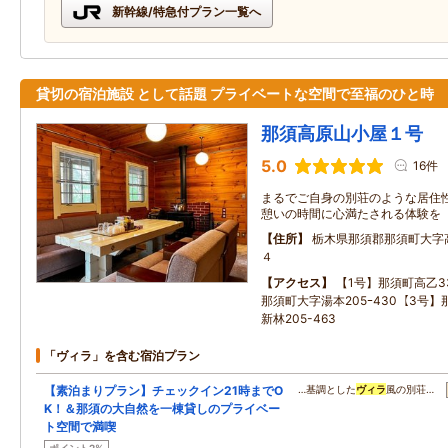
新幹線/特急付プラン一覧へ
貸切の宿泊施設 として話題 プライベートな空間で至福のひと時
那須高原山小屋１号
5.0
16件
まるでご自身の別荘のような居住性
憩いの時間に心満たされる体験を
住所
栃木県那須郡那須町大字
４
アクセス
【1号】那須町高乙33
那須町大字湯本205ｰ430【3号
新林205-463
「ヴィラ」を含む宿泊プラン
【素泊まりプラン】チェックイン21時までO
…基調とした
ヴィラ
風の別荘…
K！＆那須の大自然を一棟貸しのプライベー
ト空間で満喫