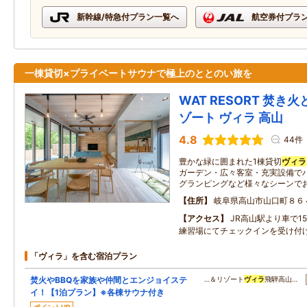
新幹線/特急付プラン一覧へ
航空券付プラ
一棟貸切×プライベートサウナで極上のととのい旅を
WAT RESORT 焚き
ゾート ヴィラ 高山
4.8
44件
豊かな緑に囲まれた1棟貸切
ヴィラ
ガーデン・広々客室・充実設備で
グランピングなど様々なシーンで
住所
岐阜県高山市山口町８６
アクセス
JR高山駅より車で1
練習場にてチェックインを受け付
「ヴィラ」を含む宿泊プラン
焚火やBBQを家族や仲間とエンジョイステ
…＆リゾート
ヴィラ
飛騨高山…
イ！【1泊プラン】※各棟サウナ付き