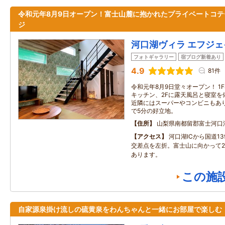
令和元年8月9日オープン！富士山麓に抱かれたプライベートコテ
ジ
河口湖ヴィラ エフジ
フォトギャラリー
宿ブログ新着あり
4.9
81件
令和元年8月9日堂々オープン！ 1
キッチン、2Fに露天風呂と寝室を
近隣にはスーパーやコンビニもあ
で5分の好立地。
住所
山梨県南都留郡富士河口
アクセス
河口湖ICから国道1
交差点を左折。富士山に向かって2
あります。
この施
自家源泉掛け流しの硫黄泉をわんちゃんと一緒にお部屋で楽しむ