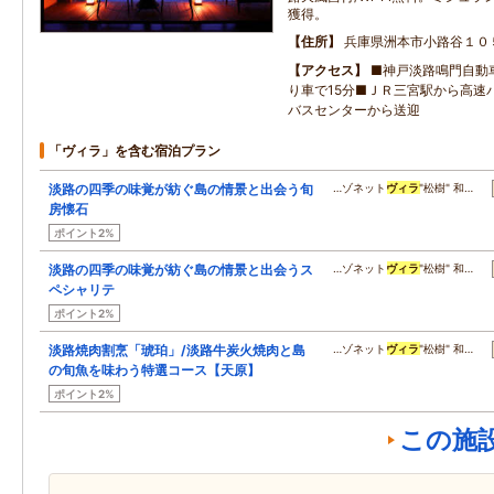
獲得。
住所
兵庫県洲本市小路谷１０
アクセス
■神戸淡路鳴門自動
り車で15分■ＪＲ三宮駅から高速
バスセンターから送迎
「ヴィラ」を含む宿泊プラン
淡路の四季の味覚が紡ぐ島の情景と出会う旬
…ゾネット
ヴィラ
"松樹" 和…
房懐石
ポイント2%
淡路の四季の味覚が紡ぐ島の情景と出会うス
…ゾネット
ヴィラ
"松樹" 和…
ペシャリテ
ポイント2%
淡路焼肉割烹「琥珀」/淡路牛炭火焼肉と島
…ゾネット
ヴィラ
"松樹" 和…
の旬魚を味わう特選コース【天原】
ポイント2%
この施