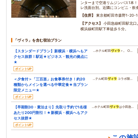
ンターまで空港リムジンバス1本
レ洗面台別。近隣にコンビニ・飲食
住所
東京都町田市森野1-20-1
アクセス
小田急線町田駅北口
横浜線町田駅下車徒歩５分。
「ヴィラ」を含む宿泊プラン
【スタンダードプラン】新横浜・横浜へもア
…ホテル町田
ヴィラ
＞。 ○…
クセス抜群！駅近★ビジネス・観光の拠点に
★
ポイントUP
＜夕食付＞「三百楽」お食事券付き！約20
…テル町田
ヴィラ
コラボ限…
種類からメインを選べる中華定食★当プラン
限定メニュー★
ポイントUP
【早期割30・素泊まり】先取り予約で1名様
…ホテル町田
ヴィラ
は小田急…
あたり200円割引！★新横浜・横浜へもアク
セス抜群★
ポイントUP
この施