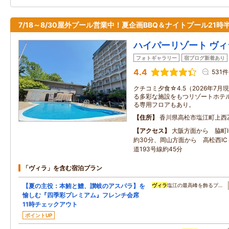
7/18～8/30屋外プール営業中！夏企画BBQ＆ナイトプール21時
ハイパーリゾート ヴィ
フォトギャラリー
宿ブログ新着あり
4.4
531件
クチコミ夕食☆4.5（2026年7
る多彩な施設をもつリゾートホテ
る専用フロアもあり。
住所
香川県高松市塩江町上西
アクセス
大阪方面から 脇町I
約30分、岡山方面から 高松西IC
道193号線約45分
「ヴィラ」を含む宿泊プラン
【夏の主役：本鮪と鱧、讃岐のアスパラ】を
ヴィラ
塩江の最高峰を飾るプ…
愉しむ『四季彩プレミアム』フレンチ会席
11時チェックアウト
ポイントUP