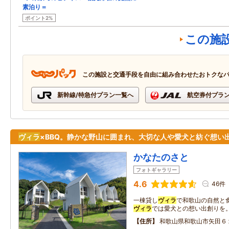
素泊り＝
ポイント2%
この施
この施設と交通手段を自由に組み合わせたおトクな
新幹線/特急付プラン一覧へ
航空券付プラ
ヴィラ
×BBQ。静かな野山に囲まれ、大切な人や愛犬と紡ぐ想い
かなたのさと
フォトギャラリー
4.6
46件
一棟貸し
ヴィラ
で和歌山の自然と
ヴィラ
では愛犬との想い出創りを
住所
和歌山県和歌山市矢田６