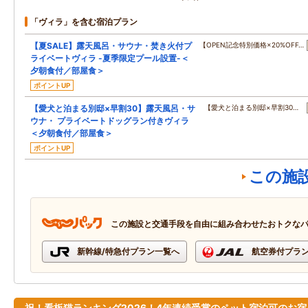
「ヴィラ」を含む宿泊プラン
【夏SALE】露天風呂・サウナ・焚き火付プ
【OPEN記念特別価格×20%OFF…
ライベートヴィラ -夏季限定プール設置-＜
夕朝食付／部屋食＞
ポイントUP
【愛犬と泊まる別邸×早割30】露天風呂・サ
【愛犬と泊まる別邸×早割30…
ウナ・ プライベートドッグラン付きヴィラ
＜夕朝食付／部屋食＞
ポイントUP
この施
この施設と交通手段を自由に組み合わせたおトクな
新幹線/特急付プラン一覧へ
航空券付プラ
祝！看板猫ランキング2026！4年連続受賞のペット宿泊可のお宿