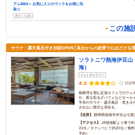
アムBBQ＞ お気に入りのヴィラをお得に先
取り
ポイント2%
この施
サウナ・露天風呂付き別邸OPEN | 高台からの絶景で心ほどける
ソラトニワ熱海伊豆山
海）
フォトギャラリー
4.3
1,127
相模湾を望む足湯カフェでのウェ
や、夜を彩る〆パフェなどオールイ
平米のサウナ・露天風呂・焚き火
されない贅沢な滞在を。
住所
静岡県熱海市伊豆山七尾
アクセス
JR熱海駅より車で約
20分／タクシーにて約20分／無
予約）