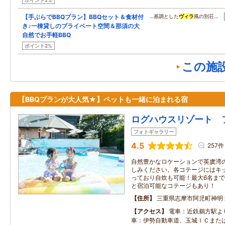
ポイント2%
【手ぶらでBBQプラン】BBQセット＆食材付
…基調とした
ヴィラ
風の別荘…
き♪一棟貸しのプライベート空間＆那須の大
自然でお手軽BBQ
ポイント2%
この施
【BBQプランが大人気★】ペットも一緒に泊まれる宿
ログハウスリゾート 
フォトギャラリー
4.5
257件
自然豊かなロケーションで英虞湾
しみください。各コテージにはキ
っており自炊も可能！最大6名ま
と宿泊可能なコテージもあり！
住所
三重県志摩市阿児町神明
アクセス
電車：近鉄鵜方駅よ
車：伊勢自動車道、玉城ＩＣまた