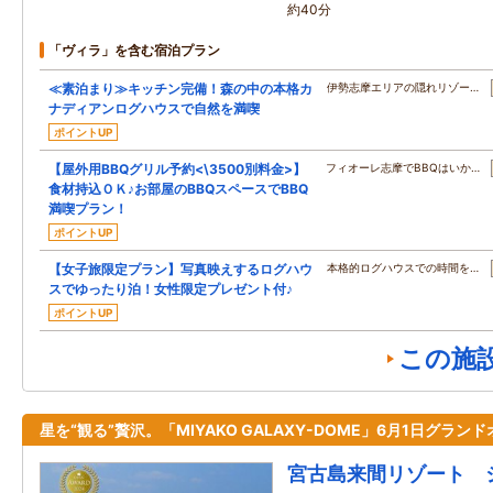
約40分
「ヴィラ」を含む宿泊プラン
≪素泊まり≫キッチン完備！森の中の本格カ
伊勢志摩エリアの隠れリゾー…
ナディアンログハウスで自然を満喫
ポイントUP
【屋外用BBQグリル予約<\3500別料金>】
フィオーレ志摩でBBQはいか…
食材持込ＯＫ♪お部屋のBBQスペースでBBQ
満喫プラン！
ポイントUP
【女子旅限定プラン】写真映えするログハウ
本格的ログハウスでの時間を…
スでゆったり泊！女性限定プレゼント付♪
ポイントUP
この施
星を“観る”贅沢。「MIYAKO GALAXY-DOME」6月1日グラン
宮古島来間リゾート 