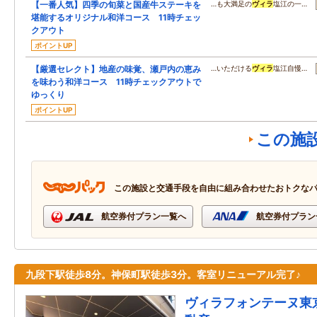
【一番人気】四季の旬菜と国産牛ステーキを
…も大満足の
ヴィラ
塩江の一…
堪能するオリジナル和洋コース 11時チェッ
クアウト
ポイントUP
【厳選セレクト】地産の味覚、瀬戸内の恵み
…いただける
ヴィラ
塩江自慢…
を味わう和洋コース 11時チェックアウトで
ゆっくり
ポイントUP
この施
この施設と交通手段を自由に組み合わせたおトクな
航空券付プラン一覧へ
航空券付プラン
九段下駅徒歩8分。神保町駅徒歩3分。客室リニューアル完了♪
ヴィラフォンテーヌ東