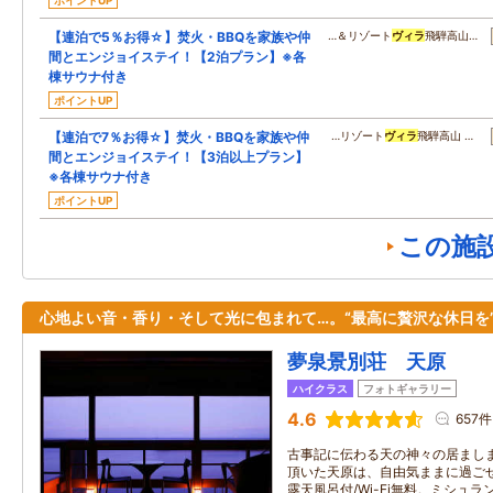
ポイントUP
【連泊で5％お得☆】焚火・BBQを家族や仲
…＆リゾート
ヴィラ
飛騨高山…
間とエンジョイステイ！【2泊プラン】※各
棟サウナ付き
ポイントUP
【連泊で7％お得☆】焚火・BBQを家族や仲
…リゾート
ヴィラ
飛騨高山 …
間とエンジョイステイ！【3泊以上プラン】
※各棟サウナ付き
ポイントUP
この施
心地よい音・香り・そして光に包まれて…。“最高に贅沢な休日を
夢泉景別荘 天原
ハイクラス
フォトギャラリー
4.6
657件
古事記に伝わる天の神々の居まし
頂いた天原は、自由気ままに過ご
露天風呂付/Wi-Fi無料。ミシュ