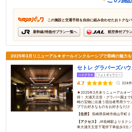
この施設と交通手段を自由に組み合わせたおトクな
新幹線/特急付プラン一覧へ
航空券付プラ
2025年3月リニューアル★オールインクルーシブで長崎の魅力
セトレ グラバーズハウ
ハイクラス
フォトギャラリー
4.7
324件
★2025年3月末リニューアルオー
得！ 大浦天主堂・グラバー園まで
崎の宝物に出逢う宿泊者専用ラウ
ブでお好きなものをお好きなだけ
住所
長崎県長崎市南山手町２
アクセス
JR長崎駅よりタク
車大浦天主堂下電停下車徒歩3分