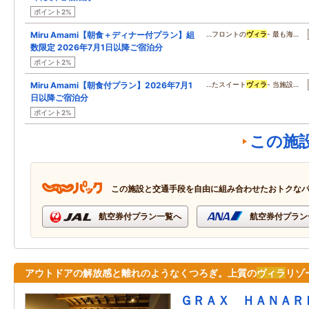
ポイント2%
Miru Amami【朝食＋ディナー付プラン】組
…フロントの
ヴィラ
- 最も海…
数限定 2026年7月1日以降ご宿泊分
ポイント2%
Miru Amami【朝食付プラン】2026年7月1
…たスイート
ヴィラ
- 当施設…
日以降ご宿泊分
ポイント2%
この施
この施設と交通手段を自由に組み合わせたおトクな
航空券付プラン一覧へ
航空券付プラン
アウトドアの解放感と離れのようなくつろぎ。上質の
ヴィラ
リゾ
ＧＲＡＸ ＨＡＮＡ