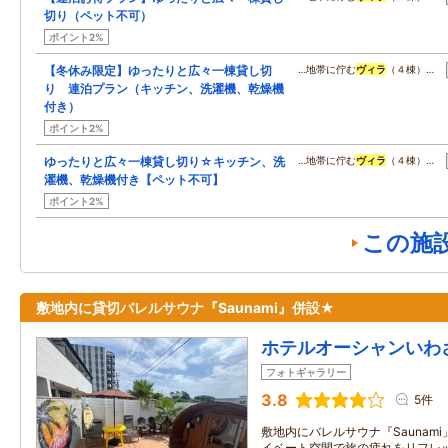
切り（ペット不可）
ポイント2%
【冬休み限定】ゆったりと広々一棟貸し切
…地帯に佇む
ヴィラ
（４棟）…
り 連泊プラン（キッチン、洗濯機、乾燥機
付き）
ポイント2%
ゆったりと広々一棟貸し切り☆キッチン、洗
…地帯に佇む
ヴィラ
（４棟）…
濯機、乾燥機付き【ペット不可】
ポイント2%
この施
敷地内に貸切バレルサウナ『Saunami』併設★
ホテルオーシャンいわ
フォトギャラリー
3.8
5件
敷地内にバレルサウナ『Saunam
イベート空間で旅の疲れをリフレ