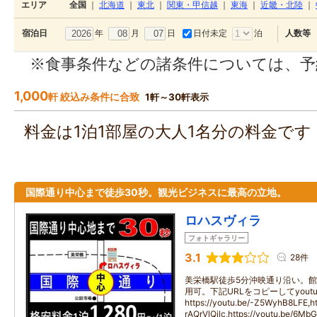
エリア
全国
｜
北海道
｜
東北
｜
関東・甲信越
｜
東海
｜
近畿・北陸
｜
年
月
日
日付未定
泊
宿泊日
人数等
※食事条件などの諸条件については、予
1,000
軒 絞込み条件に合致
1軒～30軒表示
料金は1泊1部屋の大人1名分の料金で
国際通り中心まで徒歩30秒。観光ビジネスに最高の立地。
ロハスヴィラ
フォトギャラリー
3.1
28件
美栄橋駅徒歩5分沖映通り沿い。館内
用可。下記URLをコピーしてyout
https://youtu.be/-Z5WyhB8LFE,ht
rAQrVlQilc,https://youtu.be/6Mb