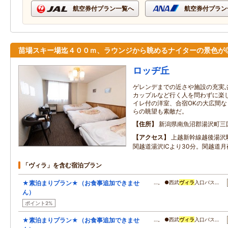
航空券付プラン一覧へ
航空券付プラン
苗場スキー場迄４００ｍ、ラウンジから眺めるナイターの景色が
ロッヂ丘
ゲレンデまでの近さや施設の充実
カップルなど行く人を問わずに楽
イレ付の洋室、合宿OKの大広間
らの眺望も素敵だ。
住所
新潟県南魚沼郡湯沢町三
アクセス
上越新幹線越後湯沢
関越道湯沢ICより30分。関越道月
「ヴィラ」を含む宿泊プラン
★素泊まりプラン★（お食事追加できませ
…。 ●西武
ヴィラ
入口バス…
ん）
ポイント2%
★素泊まりプラン★（お食事追加できませ
…。 ●西武
ヴィラ
入口バス…