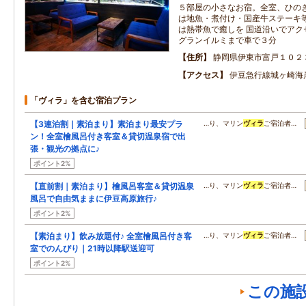
５部屋の小さなお宿。全室、ひのき
は地魚・煮付け・国産牛ステーキ
は熱帯魚で癒しを 国道沿いでアク
グランイルミまで車で３分
住所
静岡県伊東市富戸１０２
アクセス
伊豆急行線城ヶ崎海
「ヴィラ」を含む宿泊プラン
【3連泊割｜素泊まり】素泊まり最安プラ
…り、マリン
ヴィラ
ご宿泊者…
ン！全室檜風呂付き客室＆貸切温泉宿で出
張・観光の拠点に♪
ポイント2%
【直前割｜素泊まり】檜風呂客室＆貸切温泉
…り、マリン
ヴィラ
ご宿泊者…
風呂で自由気ままに伊豆高原旅行♪
ポイント2%
【素泊まり】飲み放題付♪ 全室檜風呂付き客
…り、マリン
ヴィラ
ご宿泊者…
室でのんびり｜21時以降駅送迎可
ポイント2%
この施