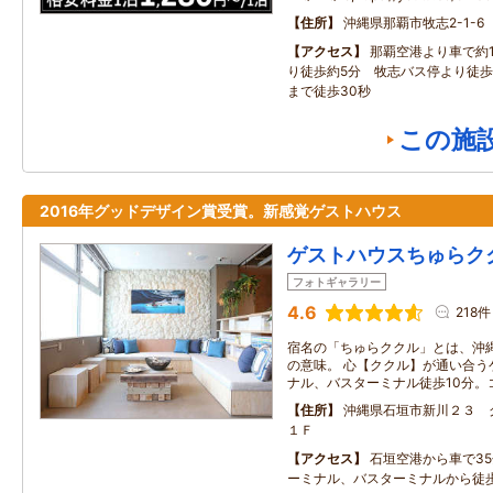
住所
沖縄県那覇市牧志2-1-
アクセス
那覇空港より車で約
り徒歩約5分 牧志バス停より徒歩
まで徒歩30秒
この施
2016年グッドデザイン賞受賞。新感覚ゲストハウス
ゲストハウスちゅらク
フォトギャラリー
4.6
218件
宿名の「ちゅらククル」とは、沖
の意味。 心【ククル】が通い合う
ナル、バスターミナル徒歩10分。
住所
沖縄県石垣市新川２３ 
１Ｆ
アクセス
石垣空港から車で3
ーミナル、バスターミナルから徒歩