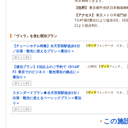
光を満喫できます。
住所
東京都中央区日本橋箱崎
アクセス
東京メトロ半蔵門線
TCAT側2番出口より徒歩2分。日
口より徒歩8分。
「ヴィラ」を含む宿泊プラン
【チェーンホテル特集】水天宮前駅徒歩2分
【
ヴィラ
フォンテーヌ スタ…
／出張・観光に使えるプラン＝素泊り＝
ポイント2%
【連泊プラン】2泊以上のご予約で《5%OF
…の割引 【
ヴィラ
フォンテ…
F》東京でのビジネス・観光滞在の拠点に＝
素泊り＝
ポイント2%
スタンダードプラン◆水天宮前駅徒歩2分 /
【
ヴィラ
フォンテーヌ スタ…
出張・観光に使えるベーシックプラン＝素泊
り＝
ポイント2%
この施