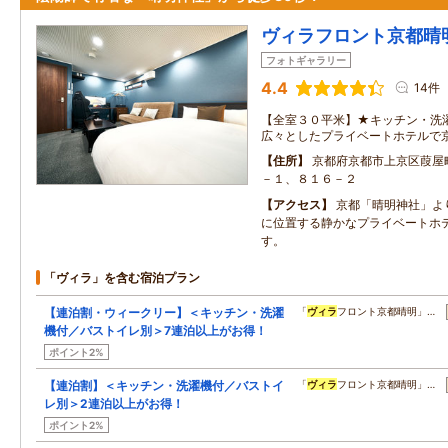
ヴィラフロント京都晴
フォトギャラリー
4.4
14件
【全室３０平米】★キッチン・洗
広々としたプライベートホテルで
住所
京都府京都市上京区葭屋
－１、８１６－２
アクセス
京都「晴明神社」よ
に位置する静かなプライベートホ
す。
「ヴィラ」を含む宿泊プラン
【連泊割・ウィークリー】＜キッチン・洗濯
「
ヴィラ
フロント京都晴明」…
機付／バストイレ別＞7連泊以上がお得！
ポイント2%
【連泊割】＜キッチン・洗濯機付／バストイ
「
ヴィラ
フロント京都晴明」…
レ別＞2連泊以上がお得！
ポイント2%