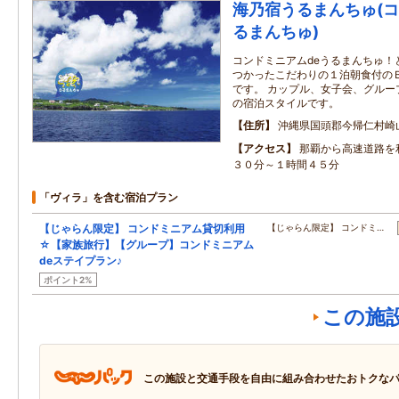
海乃宿うるまんちゅ(コ
るまんちゅ)
コンドミニアムdeうるまんちゅ！
つかったこだわりの１泊朝食付のＢed＆
です。 カップル、女子会、グルー
の宿泊スタイルです。
住所
沖縄県国頭郡今帰仁村崎
アクセス
那覇から高速道路を
３０分～１時間４５分
「ヴィラ」を含む宿泊プラン
【じゃらん限定】 コンドミニアム貸切利用
【じゃらん限定】 コンドミ…
☆【家族旅行】【グループ】コンドミニアム
deステイプラン♪
ポイント2%
この施
この施設と交通手段を自由に組み合わせたおトクな