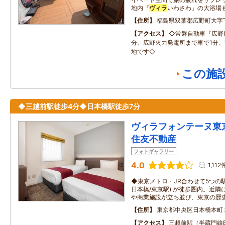
地内『
ヴィラ
いわさわ』の大浴場
住所
福島県双葉郡広野町大字
アクセス
◇常磐自動車『広野I
分、広野火力発電所まで車で1分
地です◇
この施
◆三越前駅徒歩4分◆日本橋駅徒歩7分
ヴィラフォンテーヌ東
住友不動産
フォトギャラリー
4.0
1,112
◆東京メトロ・JR合わせて5つの駅 
日本橋/東京駅) が徒歩圏内。近
や商業施設が立ち並び、東京の歴
住所
東京都中央区日本橋本町
アクセス
三越前駅（半蔵門線B