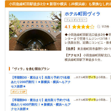
小田急線町田駅徒歩2分★新宿や横浜（JR横浜線）も乗換なし約3
ホテル町田ヴィラ
フォトギャラリー
4.1
117件
◆小田急線町田駅北口徒歩2分◆
ンターまで空港リムジンバス1本
レ洗面台別。近隣にコンビニ・飲食
住所
東京都町田市森野1-20-1
アクセス
小田急線町田駅北口
横浜線町田駅下車徒歩５分。
「ヴィラ」を含む宿泊プラン
【早期割30・素泊まり】先取り予約で1名様
…ホテル町田
ヴィラ
は小田急…
あたり200円割引！★新横浜・横浜へもアク
セス抜群★
ポイントUP
【早期割90・素泊まり】超先取り予約で1名
…ホテル町田
ヴィラ
は小田急…
様あたり400円割引！★新横浜・横浜へもア
クセス抜群★