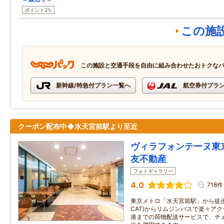
ポイント2%
この施
この施設と交通手段を自由に組み合わせたおトクな
新幹線/特急付プラン一覧へ
航空券付プラ
クーポン配布中◆水天宮前駅より至近
ヴィラフォンテーヌ東
友不動産
フォトギャラリー
4.0
718件
東京メトロ「水天宮前駅」から徒歩
CAT)からリムジンバスで楽々ア
港までの荷物配送サービスで、チ