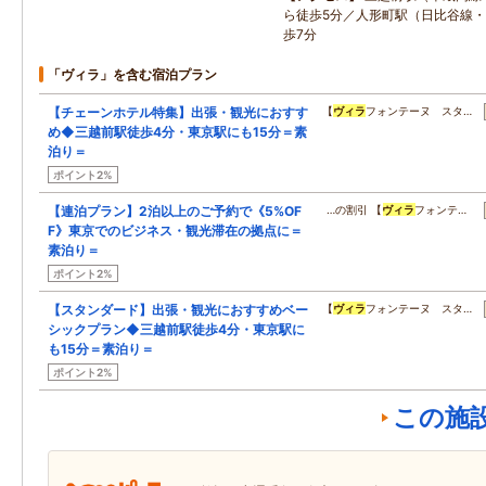
ら徒歩5分／人形町駅（日比谷線・
歩7分
「ヴィラ」を含む宿泊プラン
【チェーンホテル特集】出張・観光におすす
【
ヴィラ
フォンテーヌ スタ…
め◆三越前駅徒歩4分・東京駅にも15分＝素
泊り＝
ポイント2%
【連泊プラン】2泊以上のご予約で《5%OF
…の割引 【
ヴィラ
フォンテ…
F》東京でのビジネス・観光滞在の拠点に＝
素泊り＝
ポイント2%
【スタンダード】出張・観光におすすめベー
【
ヴィラ
フォンテーヌ スタ…
シックプラン◆三越前駅徒歩4分・東京駅に
も15分＝素泊り＝
ポイント2%
この施