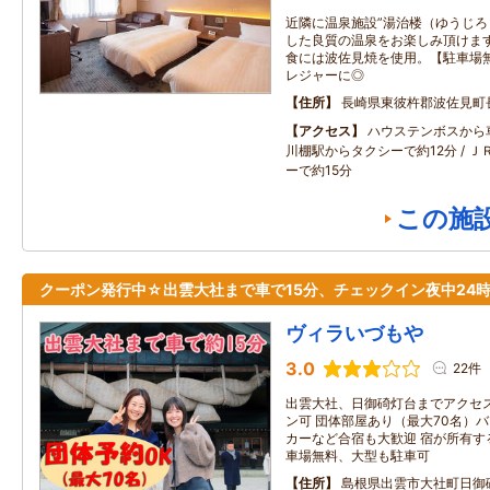
近隣に温泉施設”湯治楼（ゆうじろ
した良質の温泉をお楽しみ頂けます。
食には波佐見焼を使用。【駐車場
レジャーに◎
住所
長崎県東彼杵郡波佐見町
アクセス
ハウステンボスから車
川棚駅からタクシーで約12分 / 
ーで約15分
この施
クーポン発行中☆出雲大社まで車で15分、チェックイン夜中24
ヴィラいづもや
3.0
22件
出雲大社、日御碕灯台までアクセス
ン可 団体部屋あり（最大70名）
カーなど合宿も大歓迎 宿が所有す
車場無料、大型も駐車可
住所
島根県出雲市大社町日御