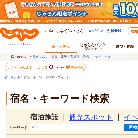
国内旅行・海外旅行や宿・ホテルの宿泊予約はじゃらんnet ～日本最大級の宿・ホテル予約サイト
こんにちは♪ゲストさん
ログイン
会員登録
じゃらんパック
宿・ホテル
遊び・体験
（交通＋宿泊）
宿・ホテル
出張ビジネス
温泉・露天
高級宿
日帰り・デイユース
ポイントがたまる・つかえる
宿・ホテル
> 宿名・キーワード検索（
ヴィラ
）
宿名・キーワード検索
宿泊施設
｜
観光スポット
｜
イ
キーワード