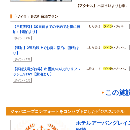
アクセス
出雲市駅よりお車に
「ヴィラ」を含む宿泊プラン
【早期割引】30日前までの予約でお得に宿
…した後は、
ヴィラ
いづもや…
泊♪【素泊まり】
ポイント2%
【連泊】2連泊以上でお得に宿泊♪【素泊ま
…した後は、
ヴィラ
いづもや…
り】
ポイント2%
【事前決済がお得】出雲旅♪のんびりリフレ
…時は 《
ヴィラ
いづもや…
ッシュSTAY【素泊まり】
ポイント2%
この施
ジャパニーズコンフォートをコンセプトにしたビジネスホテル
ホテルアーバングレイ