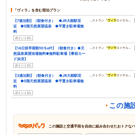
「ヴィラ」を含む宿泊プラン
【7連泊割】（朝食付き） ●JR大館駅至
…ストラン『
ヴィラ
ロイヤル…
近 ●5階天然展望温泉 ●平置き駐車場無
料
ポイント2%
【14日前早期割10％off】（朝食付き）●天
…ストラン『
ヴィラ
ロイヤル…
然温泉展望浴場無料●無料駐車場【事前カー
ド決済】
ポイント2%
【3連泊割】（朝食付き） ●JR大館駅至
…ストラン『
ヴィラ
ロイヤル…
近 ●5階天然展望温泉 ●平置き駐車場無
料
ポイント2%
この施
この施設と交通手段を自由に組み合わせたおトクな