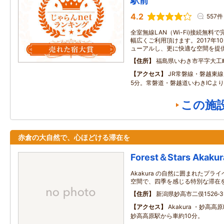
駅前
4.2
557件
全室無線LAN（Wi-Fi)接続無
幅広くご利用頂けます。2017年1
ューアルし、更に快適な空間を提
住所
福島県いわき市平字大工
アクセス
JR常磐線・磐越東
5分。常磐道・磐越道いわきICより
この施
赤倉の大自然で、心ほどける滞在を
Forest＆Stars Akakura
Akakura の自然に囲まれたプラ
空間で、四季を感じる特別な滞在
住所
新潟県妙高市二俣1526‐3
アクセス
Akakura ・妙高高
妙高高原駅から車約10分。