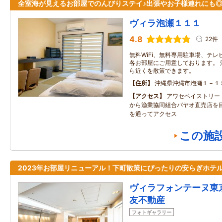
全室海が見えるお部屋でのんびりステイ♪出張やお子様連れにも
ヴィラ泡瀬１１１
4.8
22件
無料WiFi、無料専用駐車場、テ
各お部屋にご用意しております。 
ら近くを散策できます。
住所
沖縄県沖縄市泡瀬１－１
アクセス
アワセベイストリー
から漁業協同組合パヤオ直売店を
を通ってアクセス
この施
2023年お部屋リニューアル！下町散策にぴったりの安らぎホテ
ヴィラフォンテーヌ東
友不動産
フォトギャラリー