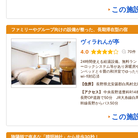
この施
ファミリーやグループ向けの設備が整った、長期滞在型の宿
ヴィラれんが亭
4.0
70件
24時間使える給湯設備。無料ラン
ーロックシステム等があり床暖房や
ンベッドと６畳の和洋室でゆった
wi-fi対応済
住所
長野県北安曇郡白馬村北
アクセス
中央長野道豊科R14
長野OP道路で50分 JR大糸線白
幹線長野からバス50分
この施
陰陽師で有名な「晴明神社」から徒歩30秒！