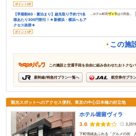
ポイントUP
【早期割60・素泊まり】超先取り予約で1名
…ホテル町田
ヴィラ
は小田急…
様あたり300円割引！★新横浜・横浜へもア
クセス抜群★
ポイントUP
この施
この施設と交通手段を自由に組み合わせたおトクな
新幹線/特急付プラン一覧へ
航空券付プラ
観光スポットへのアクセス便利、東京の中心日本橋の好立地
ホテル堀留ヴィラ
3.6
2,25
下町情緒あふれる「グルメの街 