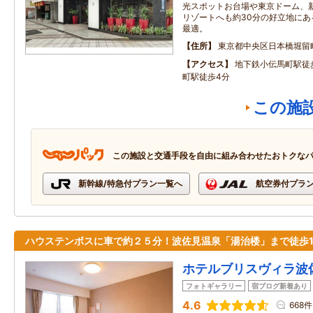
光スポットお台場や東京ドーム、
リゾートへも約30分の好立地に
最適。
住所
東京都中央区日本橋堀留町1
アクセス
地下鉄小伝馬町駅徒
町駅徒歩4分
この施
この施設と交通手段を自由に組み合わせたおトクな
新幹線/特急付プラン一覧へ
航空券付プラ
ハウステンボスに車で約２５分！波佐見温泉「湯治楼」まで徒歩
ホテルブリスヴィラ波
フォトギャラリー
宿ブログ新着あり
4.6
668件