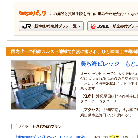
この施設と交通手段を自由に組み合わせたおトクな
新幹線/特急付プラン一覧へ
航空券付プラ
国内唯一の円錐カルスト地域で自然に癒され、ひと味違う沖縄時
美ら海ビレッジ もと
オーシャンビューではありません
然につつまれ夜は満点の星空を堪
下さい。 4棟中2棟はペット同伴
あります！
住所
沖縄県国頭郡本部町字山
８７－２、９８７－３
アクセス
那覇空港よりお車で
縄自動車道許田ICより約45分。
「ヴィラ」を含む宿泊プラン
【連泊お得プラン】ゆったりと広々一棟貸し
…地帯に佇む
ヴィラ
（４棟）…