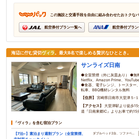
この施設と交通手段を自由に組み合わせたおトクな
航空券付プラン一覧へ
航空券付プラン
海辺に佇む貸切
ヴィラ
。最大8名で楽しめる贅沢なひととき。
サンライズ日南
●全室禁煙（外に灰皿あり） ●無料W
Netflix、Amazon Prime、Y
●食器、電子レンジ、トースター、
転車、BBQ機材レンタル無料
住所
宮崎県日南市大堂津５‐１
アクセス
大堂津駅より徒歩1
道『日南東郷IC』よりお車で約15
「ヴィラ」を含む宿泊プラン
【7泊~】素泊まり週割プラン（全室禁煙、
ダブルベッド2台、ソファベ…