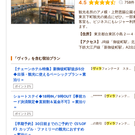
4.5
758件
観光名所のアメ横・上野恩賜公園
東京下町観光の拠点にぜひ。一部
客室も。ビジネスにもレジャー利
ます。
住所
東京都台東区小島２―４
アクセス
JR線「御徒町駅」北
下鉄大江戸線「新御徒町駅」A2出
「ヴィラ」を含む宿泊プラン
【チェーンホテル特集】新御徒町駅徒歩5分
【
ヴィラ
フォンテーヌ スタ…
◆出張・観光に使えるベーシックプラン＝素
泊り＝
ポイント2%
ショートステイ◆18時IN／9時OUT【事前カ
…****** 【
ヴィラ
フォンテ…
ード決済限定◆直前割＆返金不可】＝素泊り
＝
ポイント2%
【早期予約】30日前までのご予約で《5%OF
…の割引 【
ヴィラ
フォンテ…
F》カップル・ファミリーの観光におすすめ
＝素泊り＝