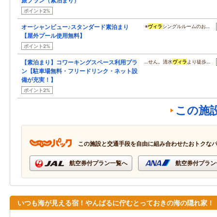
旅プラン（素泊まり）
ポイント2%
オーシャンビュー♪スタンダード素泊まり
※
ヴィラ
シングルルームのお…
【屋外プール使用無料】
ポイント2%
【素泊まり】コワーキングスペース利用プラ
…せん。清水
ヴィラ
より徒歩…
ン【駐車場無料・フリードリンク・ネット設
備が充実！】
ポイント2%
この施
この施設と交通手段を自由に組み合わせたおトクな
航空券付プラン一覧へ
航空券付プラン
いつも海が見える宿！やんばるに佇むとっておきの海の隠れ家！