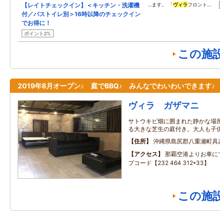
【レイトチェックイン】＜キッチン・洗濯機
…ます。 「
ヴィラ
フロント…
付／バストイレ別＞16時以降のチェックイン
でお得に！
ポイント2%
この施
2019年8月オープン♪ 庭でBBQ♪ みんなでわいわいできます♪
ヴィラ ガザマニ
サトウキビ畑に囲まれた静かな場
る大きな芝生の庭付き。大人も子
住所
沖縄県島尻郡八重瀬町具
アクセス
那覇空港よりお車に
プコード【232 464 312*33】
この施