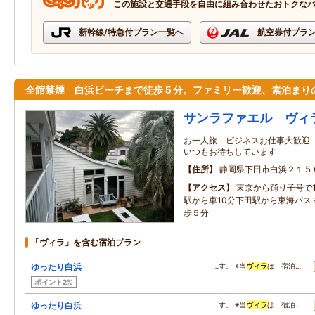
この施設と交通手段を自由に組み合わせたおトクな
新幹線/特急付プラン一覧へ
航空券付プラ
全館禁煙 白浜ビーチまで徒歩５分。ファミリー歓迎、素泊まり
サンラファエル ヴィ
お一人旅 ビジネスお仕事大歓
いつもお待ちしています
住所
静岡県下田市白浜２１５
アクセス
東京から踊り子号で1
駅から車10分下田駅から東海バス
歩５分
「ヴィラ」を含む宿泊プラン
ゆったり白浜
…す。 ※当
ヴィラ
は 宿泊…
ポイント2%
ゆったり白浜
…す。 ※当
ヴィラ
は 宿泊…