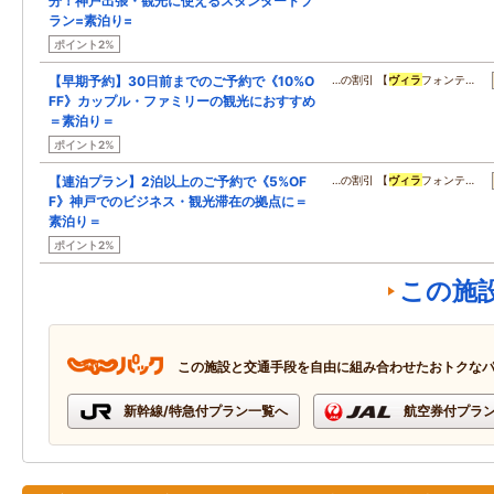
分！神戸出張・観光に使えるスタンダードプ
ラン=素泊り=
ポイント2%
【早期予約】30日前までのご予約で《10%O
…の割引 【
ヴィラ
フォンテ…
FF》カップル・ファミリーの観光におすすめ
＝素泊り＝
ポイント2%
【連泊プラン】2泊以上のご予約で《5%OF
…の割引 【
ヴィラ
フォンテ…
F》神戸でのビジネス・観光滞在の拠点に＝
素泊り＝
ポイント2%
この施
この施設と交通手段を自由に組み合わせたおトクな
新幹線/特急付プラン一覧へ
航空券付プラ