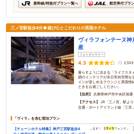
新幹線/特急付プラン一覧へ
航空券付プラ
三ノ宮駅徒歩4分◆遊び心とこだわりの英国ホテル
ヴィラフォンテーヌ神
産
フォトギャラリー
4.3
2,55
暮らすように泊まる「ライフスタイ
調のインテリアが非日常的空間を
インが楽しめるラウンジと異国情
ときをお過ごしください。
住所
兵庫県神戸市中央区旭通
アクセス
JR「三ノ宮」駅よ
交通・ポートアイランド線「三宮
「ヴィラ」を含む宿泊プラン
【チェーンホテル特集】神戸三宮駅徒歩4
…ます！ 【
ヴィラ
フォンテ…