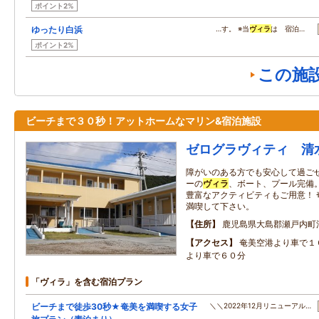
ポイント2%
ゆったり白浜
…す。 ※当
ヴィラ
は 宿泊…
ポイント2%
この施
ビーチまで３０秒！アットホームなマリン&宿泊施設
ゼログラヴィティ 清
障がいのある方でも安心して過ごせ
ーの
ヴィラ
、ボート、プール完備
豊富なアクティビティもご用意！ 
満喫して下さい。
住所
鹿児島県大島郡瀬戸内町
アクセス
奄美空港より車で１
より車で６０分
「ヴィラ」を含む宿泊プラン
ビーチまで徒歩30秒★奄美を満喫する女子
＼＼2022年12月リニューアル…