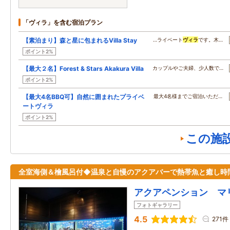
「ヴィラ」を含む宿泊プラン
【素泊まり】森と星に包まれるVilla Stay
…ライベート
ヴィラ
です。木…
ポイント2%
【最大２名】Forest & Stars Akakura Villa
カップルやご夫婦、少人数で…
ポイント2%
【最大4名BBQ可】自然に囲まれたプライベ
最大4名様までご宿泊いただ…
ートヴィラ
ポイント2%
この施
全室海側＆檜風呂付◆温泉と自慢のアクアバーで熱帯魚と癒し時
アクアペンション マ
フォトギャラリー
4.5
271件