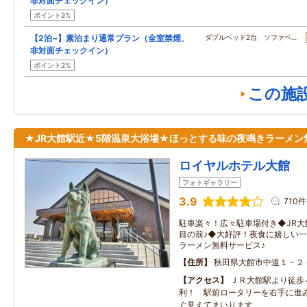
非対面チェックイン）
ポイント2%
【2泊~】素泊まり通常プラン（全室禁煙、
ダブルベッド2台、ソファベ…
非対面チェックイン）
ポイント2%
この施
★JR大館駅近★5階温泉大浴場★ほっとする味の夜鳴きラーメン
ロイヤルホテル大館
フォトギャラリー
3.9
710件
駐車楽々！広々駐車場付き◆JR大
目の前♪◆大好評！夜食に嬉しい
ラーメン無料サービス♪
住所
秋田県大館市中道１－２
アクセス
ＪＲ大館駅より徒歩
利！ 駅前ロータリーを右手に進
ぐ見えてまいります