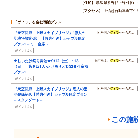
住所
群馬県多野郡上野村勝山
アクセス
上信越自動車道下仁田
「ヴィラ」を含む宿泊プラン
『天空回廊 上野スカイブリッジ』”恋人の
…、同系列の
ヴィラ
せせらぎ…
聖地”登録記念 【特典付き】カップル限定
プラン♪～ミニ会席～
ポイント2%
★しいたけ祭り開催★9/12（土）・13
…食内容は、
ヴィラ
せせらぎ…
（日） 第９回しいたけ祭りと1泊2食付宿泊
プラン♪
ポイント2%
『天空回廊 上野スカイブリッジ』恋人の聖
…、同系列の
ヴィラ
せせらぎ…
地登録記念【特典付き】カップル限定プラン
～スタンダード～
ポイント2%
この施