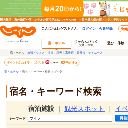
国内旅行・海外旅行や宿・ホテルの宿泊予約はじゃらんnet ～日本最大級の宿・ホテル予約サイト
こんにちは♪ゲストさん
ログイン
会員登録
じゃらんパック
宿・ホテル
遊び・体験
（交通＋宿泊）
宿・ホテル
出張ビジネス
温泉・露天
高級宿
日帰り・デイユース
ポイントがたまる・つかえる
宿・ホテル
> 宿名・キーワード検索（
ヴィラ
）
宿名・キーワード検索
宿泊施設
｜
観光スポット
｜
イ
キーワード