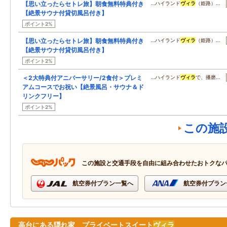
【思い立ったらセトレ旅】朝食無料特典付き
…ハイランド
ヴィラ
（姫路）…
【絶景サウナ付貸切風呂付き】
ポイント2%
【思い立ったらセトレ旅】朝食無料特典付き
…ハイランド
ヴィラ
（姫路）…
【絶景サウナ付貸切風呂付き】
ポイント2%
＜2大特典付アニバーサリー/2食付＞プレミ
…ハイランド
ヴィラ
で、播磨…
アムコースでお祝い【絶景風呂・サウナ＆ド
リンクフリー】
ポイント2%
この施
この施設と交通手段を自由に組み合わせたおトクな
航空券付プラン一覧へ
航空券付プラン
高台にある隠れ家 プライベートスイート
ヴィラ