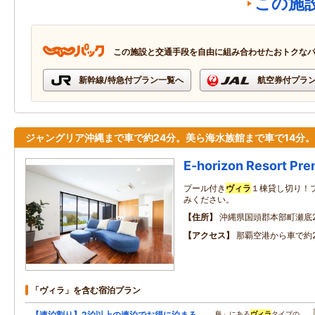
この施
この施設と交通手段を自由に組み合わせたおトクな
新幹線/特急付プラン一覧へ
航空券付プラ
ジャングリア沖縄まで車で約24分。美ら海水族館まで車で14分。
E-horizon Resort P
プール付き
ヴィラ
１棟貸し切り！
みください。
住所
沖縄県国頭郡本部町瀬底22
アクセス
那覇空港から車で約
「ヴィラ」を含む宿泊プラン
【連泊割り】2泊以上の連泊でお得に泊まろ
…島」にある
ヴィラ
タイプの…