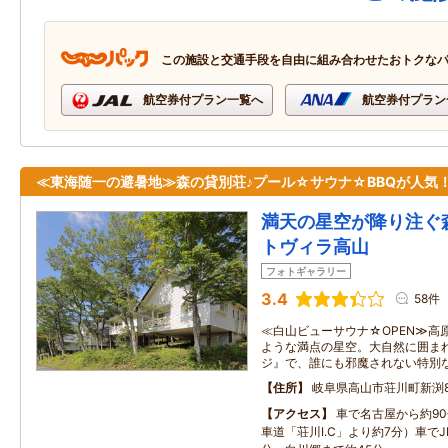
この施設と交通手段を自由に組み合わせたおトクな
航空券付プラン一覧へ
航空券付プラン
≪東海随一の避暑地≫森の貸別荘♪プール☆サウナ☆BBQが人気
満天の星空が降り注ぐ
トヴィラ高山
フォトギャラリー
3.4
58件
≪白山ビューサウナ☆OPEN≫高
ような満点の星空。大自然に囲ま
ジ』で、誰にも邪魔されない特別
住所
岐阜県高山市荘川町新渕89
アクセス
車で名古屋から約9
車道「荘川I.C」より約7分）車でJ