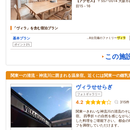
アクセス
〒557-0014 大
目15－16
「ヴィラ」を含む宿泊プラン
基本プラン
…8台完備のファミリー
ヴィラ
ポイント2%
この施
関東一の清流・神流川に囲まれる温泉宿。近くには関東一の鍾乳
ヴィラせせらぎ
フォトギャラリー
4.2
315件
関東一きれいな神流川の清流のそ
宿。 四季折々の自然を感じながら
した料理をご堪能下さい。 都会の
フを満喫していただけます。