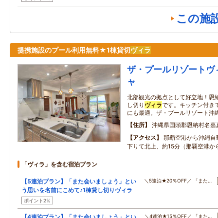
この施
提携施設のプール利用無料★1棟貸切
ヴィラ
ザ・プールリゾートヴ
ャ
北部観光の拠点として好立地！恩
し切り
ヴィラ
です。キッチン付き
にも最適。ザ・プールリゾート沖縄
住所
沖縄県国頭郡恩納村名嘉
アクセス
那覇空港から沖縄自動
下りて北上、約15分（那覇空港か
「ヴィラ」を含む宿泊プラン
【5連泊プラン】「また会いましょう」とい
＼5連泊★20％OFF／ 「また…
う思いを名前にこめて♪1棟貸し切りヴィラ
ポイント2%
【4連泊プラン】「また会いましょう」とい
＼4連泊★15％OFF／ 「また…