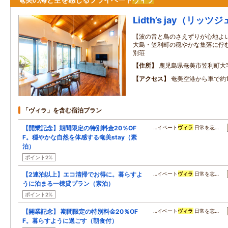
Lidth’s jay（リッツ
【波の音と鳥のさえずりが心地よい
大島・笠利町の穏やかな集落に佇
別荘
住所
鹿児島県奄美市笠利町大
アクセス
奄美空港から車で約1
「ヴィラ」を含む宿泊プラン
【開業記念】期間限定の特別料金20％OF
…イベート
ヴィラ
日常を忘…
F。穏やかな自然を体感する奄美stay（素
泊）
ポイント2%
【2連泊以上】エコ清掃でお得に。暮らすよ
…イベート
ヴィラ
日常を忘…
うに泊まる一棟貸プラン（素泊）
ポイント2%
【開業記念】 期間限定の特別料金20％OF
…イベート
ヴィラ
日常を忘…
F。暮らすように過ごす（朝食付）