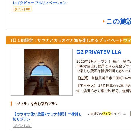
レイクビュー フルリノベーション
ポイントUP
この施
1日１組限定！サウナとカラオケと海を楽しめるプライベート
ヴ
G2 PRIVATEVILLA
2025年8月オープン！ 海が一望
BBQが自由に使用できる完全プラ
で楽しむ贅沢な貸切空間で思い出
住所
島根県浜田市日脚町142
アクセス
JR浜田駅から車で約
道・浜田ICから車で約15分。無料
「ヴィラ」を含む宿泊プラン
【カラオケ使い放題×サウナ利用】一棟貸し
…棟貸切の
ヴィラ
タイプ。 …
切りプラン
ポイント2%