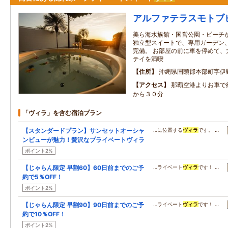
アルファテラスモトブ
美ら海水族館・国営公園・ビーチか
独立型スイートで、専用ガーデン
完備。 お部屋の前に車を停めて、
テイを満喫
住所
沖縄県国頭郡本部町字伊
アクセス
那覇空港よりお車で
から３０分
「ヴィラ」を含む宿泊プラン
【スタンダードプラン】サンセットオーシャ
…に位置する
ヴィラ
です。 …
ンビューが魅力！贅沢なプライベートヴィラ
ポイント2%
【じゃらん限定 早割60】60日前までのご予
…ライベート
ヴィラ
です！ …
約で5％OFF！
ポイント2%
【じゃらん限定 早割90】90日前までのご予
…ライベート
ヴィラ
です！ …
約で10％OFF！
ポイント2%