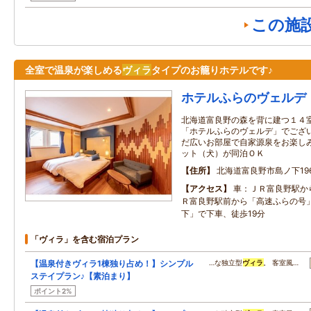
この施
全室で温泉が楽しめる
ヴィラ
タイプのお籠りホテルです♪
ホテルふらのヴェルデ
北海道富良野の森を背に建つ１４
「ホテルふらのヴェルデ」でござい
だ広いお部屋で自家源泉をお楽し
ット（犬）が同泊ＯＫ
住所
北海道富良野市島ノ下196
アクセス
車：ＪＲ富良野駅か
Ｒ富良野駅前から「高速ふらの号
下」で下車、徒歩19分
「ヴィラ」を含む宿泊プラン
【温泉付きヴィラ1棟独り占め！】シンプル
…な独立型
ヴィラ
。 客室風…
ステイプラン♪【素泊まり】
ポイント2%