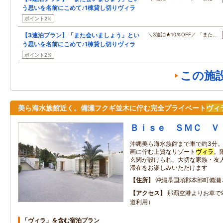
う思いを名前にこめて♪1棟貸し切りヴィラ
ポイント2%
【3連泊プラン】「また会いましょう」とい
＼3連泊★10％OFF／ 「また…
う思いを名前にこめて♪1棟貸し切りヴィラ
ポイント2%
この施
美ら海水族館近く。備瀬フクギ並木に佇む完全プライベート
ヴィ
Ｂｉｓｅ ＳＭＣ Ｖ
沖縄美ら海水族館まで車で約3分
画に佇む上質なリゾート
ヴィラ
。
玄関が設けられ、大切な家族・友
滞在をお楽しみいただけます
住所
沖縄県国頭郡本部町備瀬
アクセス
那覇空港よりお車で
道利用）
「ヴィラ」を含む宿泊プラン