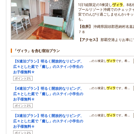
1日1組限定の1棟貸し
ヴィラ
。8名
プールリゾート沖縄でのチェック
室でのんびり過ごしませんか♪キ
も。
住所
沖縄県国頭郡恩納村名嘉
７８
アクセス
那覇空港よりお車に
「ヴィラ」を含む宿泊プラン
【5連泊プラン】明るく開放的なリビング、
…の１棟貸し
ヴィラ
です。希…
広々とした庭で「癒し」のステイ♪小学生の
お子様無料☆
ポイント2%
【4連泊プラン】明るく開放的なリビング、
…の１棟貸し
ヴィラ
です。希…
広々とした庭で「癒し」のステイ♪小学生の
お子様無料☆
ポイント2%
【3連泊プラン】明るく開放的なリビング、
…の１棟貸し
ヴィラ
です。希…
広々とした庭で「癒し」のステイ♪小学生の
お子様無料☆
ポイント2%