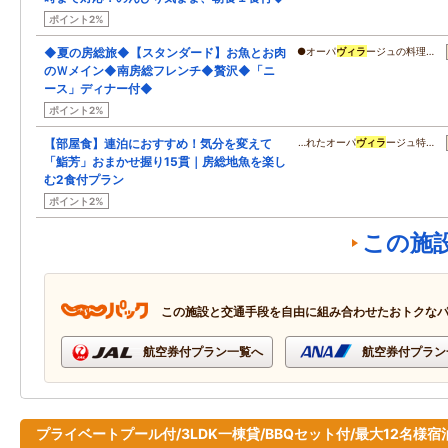
ポイント2%
◆夏の房総旅◆【スタンダード】お魚とお肉
●オーパ
ヴィラ
ージュの料理…
のＷメイン◆南房総フレンチ◆贅沢◆「ニ
ース」ディナー付◆
ポイント2%
【部屋食】連泊におすすめ！気分を変えて
…れたオーパ
ヴィラ
ージュ特…
「鮨芳」おまかせ握り15貫｜房総地魚を楽し
む2食付プラン
ポイント2%
この施
この施設と交通手段を自由に組み合わせたおトクな
航空券付プラン一覧へ
航空券付プラン
プライベートプール付/3LDK一棟貸/BBQセット付/最大12名様宿