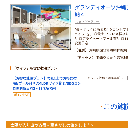
グランディオーソ沖縄
納４
フォトギャラリー
”暮らすように泊まる” をコンセプ
ライフ"を。 ◎最大12～13名様宿
り ◎プライベートプール有り ◎B
変更予定
住所
沖縄県国頭郡恩納村恩納
アクセス
那覇空港から高速利用
「ヴィラ」を含む宿泊プラン
【お得な連泊プラン】2泊以上でお得に宿
【キッチン設備・調理器具】…
泊!/プール付きの4LDKヴィラ貸切/BBQコン
ロ無料貸出/12～13名宿泊可
ポイントUP
この施
太陽が入り出づる宿＜宝さがしの旅をしよう＞