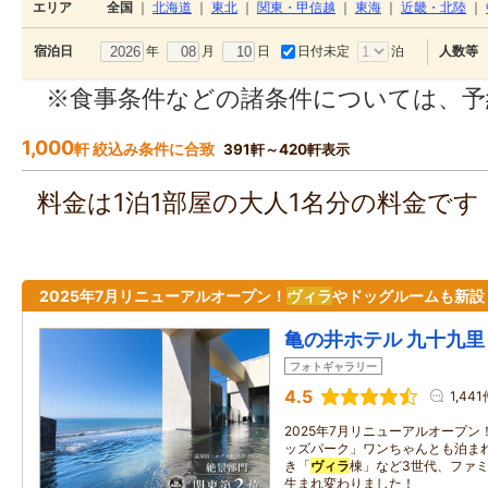
エリア
全国
｜
北海道
｜
東北
｜
関東・甲信越
｜
東海
｜
近畿・北陸
｜
年
月
日
日付未定
泊
宿泊日
人数等
※食事条件などの諸条件については、予
1,000
軒 絞込み条件に合致
391軒～420軒表示
料金は1泊1部屋の大人1名分の料金で
2025年7月リニューアルオープン！
ヴィラ
やドッグルームも新設
亀の井ホテル 九十九里
フォトギャラリー
4.5
1,441
2025年7月リニューアルオープン
ッズパーク」ワンちゃんとも泊ま
き「
ヴィラ
棟」など3世代、ファ
生まれ変わりました！