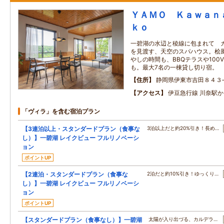
ＹＡＭＯ Ｋａｗａｎ
ｋｏ
一碧湖の水辺と稜線に包まれて 
を見渡す、天空のスパハウス。桧
やしの時間も、BBQテラスや10
も。最大7名の一棟貸し切り宿。
住所
静岡県伊東市吉田８４３
アクセス
伊豆急行線 川奈駅か
「ヴィラ」を含む宿泊プラン
【3連泊以上・スタンダードプラン（食事な
3泊以上だと約20%引き！長め…
し）】一碧湖 レイクビュー フルリノベーシ
ョン
ポイントUP
【2連泊・スタンダードプラン（食事な
2泊だと約10%引き！ゆっくり…
し）】一碧湖 レイクビュー フルリノベーシ
ョン
ポイントUP
【スタンダードプラン（食事なし）】一碧湖
太陽が入り出づる、カルデラ…