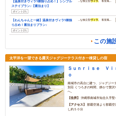
【温泉付きヴィラ1棟独り占め！】シンプル
…な独立型
ヴィラ
。 客室風…
ステイプラン♪【素泊まり】
ポイント2%
【わんちゃんと一緒】温泉付きヴィラ1棟独
…な独立型
ヴィラ
。 客室風…
り占め！素泊まりプラン♪
ポイント2%
この施
太平洋を一望できる露天ジャグジーテラス付き一棟貸しの宿
Ｓｕｎｒｉｓｅ Ｖｉ
ｏ
南城市の高台に建つ、ジャグジー
別荘 くつろぎの時間、静かで贅沢
へ。
住所
沖縄県南城市知念久手堅
アクセス
那覇空港より那覇空
し約５０分