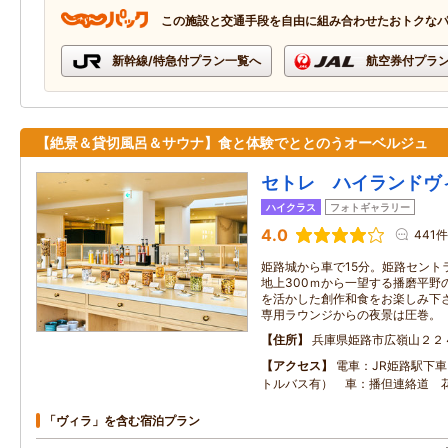
この施設と交通手段を自由に組み合わせたおトクな
新幹線/特急付プラン一覧へ
航空券付プラ
【絶景＆貸切風呂＆サウナ】食と体験でととのうオーベルジュ
セトレ ハイランドヴ
ハイクラス
フォトギャラリー
4.0
441件
姫路城から車で15分。姫路セント
地上300ｍから一望する播磨平野
を活かした創作和食をお楽しみ下
専用ラウンジからの夜景は圧巻。
住所
兵庫県姫路市広嶺山２２
アクセス
電車：JR姫路駅下車
トルバス有） 車：播但連絡道 花
「ヴィラ」を含む宿泊プラン