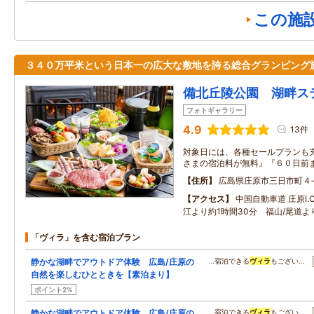
この施
３４０万平米という日本一の広大な敷地を誇る総合グランピング
備北丘陵公園 湖畔ス
フォトギャラリー
4.9
13件
対象日には、各種セールプランも充
さまの宿泊料が無料』『６０日前
住所
広島県庄原市三日市町４
アクセス
中国自動車道 庄原I.
江より約1時間30分 福山/尾道よ
「ヴィラ」を含む宿泊プラン
静かな湖畔でアウトドア体験 広島/庄原の
…宿泊できる
ヴィラ
もござい…
自然を楽しむひとときを【素泊まり】
ポイント2%
静かな湖畔でアウトドア体験 広島/庄原の
…宿泊できる
ヴィラ
もござい…