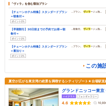
「ヴィラ」を含む宿泊プラン
【チェーンホテル特集】スタンダードプラン
…プラン。
ヴィラ
ージュ熱…
＝朝食付＝
ポイント2%
【早期割引】30日前までの予約でお得＝朝
…朝食付。
ヴィラ
ージュ熱…
食付＝
ポイント2%
【チェーンホテル特集】スタンダードプラン
…プラン。
ヴィラ
ージュ熱…
＝素泊り＝
ポイント2%
この施
夏空が広がる東京湾の絶景を満喫するシティリゾート★台場駅直
グランドニッコー東京 
ハイクラス
フォトギャラリー
4.6
10,9