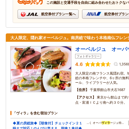
この施設と交通手段を自由に組み合わせたおトクな
航空券付プラン一覧へ
航空券付プラン
大人限定、隠れ家オーベルジュ。南房総で味わう本格南仏フレン
オーベルジュ オーパ
フォトギャラリー
4.6
1,35
大人限定の南フランス風隠れ宿。
総の本格フレンチや、6ヶ所の無
ール、ライブラリーが人気。
住所
千葉県館山市犬石1687
アクセス
東京から館山まで約
点・富浦ＩＣより南へ約３０分。
「ヴィラ」を含む宿泊プラン
◆夏の房総旅◆【朝食付】チェックイン２１
…く オーパ
ヴィラ
ージュ特…
時まで対応！のんびり気まま、朝食１食付◆