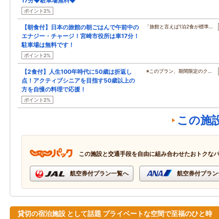
17分◆駐車場無料◆
ポイント2%
【朝食付】日本の旅館の朝ごはんで午前中の
「旅館と言えば1泊2食が標準…
エナジー・チャージ！宮崎市役所は車17分！
駐車場は無料です！
ポイント2%
【2食付】人生100年時代に50歳は折返し
※このプラン、期間限定のク…
点！アクティブシニアを目指す50歳以上の
方を自慢の料理で応援！
ポイント2%
この施
この施設と交通手段を自由に組み合わせたおトクな
航空券付プラン一覧へ
航空券付プラン
貸切の宿泊施設 として話題 プライベートな空間で至福のひと時