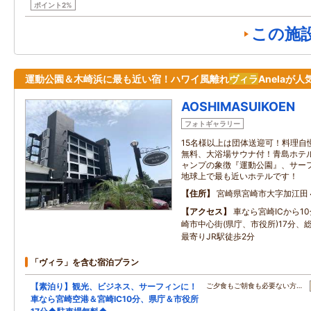
ポイント2%
この施
運動公園＆木崎浜に最も近い宿！ハワイ風離れ
ヴィラ
Anelaが人
AOSHIMASUIKOEN
フォトギャラリー
15名様以上は団体送迎可！料理自
無料、大浴場サウナ付！青島ホテ
ャンプの象徴『運動公園』、サー
地球上で最も近いホテルです！
住所
宮崎県宮崎市大字加江田
アクセス
車なら宮崎ICから1
崎市中心街(県庁、市役所)17分、総
最寄りJR駅徒歩2分
「ヴィラ」を含む宿泊プラン
【素泊り】観光、ビジネス、サーフィンに！
ご夕食もご朝食も必要ない方…
車なら宮崎空港＆宮崎IC10分、県庁＆市役所