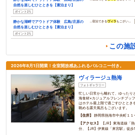
自然を楽しむひとときを【素泊まり】
ポイント2%
静かな湖畔でアウトドア体験 広島/庄原の
…宿泊できる
ヴィラ
もござい…
自然を楽しむひとときを【素泊まり】
ポイント2%
この施
2026年8月1日開業！全室開放感あふれるバルコニー付き。
ヴィラージュ熱海
フォトギャラリー
忙しい日常から離れて、ゆったり
海食材×カジュアルフレンチブッ
はホテル最上階で過ごすひととき
眺める露天風呂もございます。
住所
静岡県熱海市中央町１１
アクセス
【JR】東海道線「熱
分、【JR】伊東線「来宮駅」徒歩1