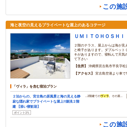
この施
海と夜空の見えるプライベートな屋上のあるコテージ
ＵＭＩＴＯＨＯＳＨＩ
２階のテラス、屋上からは海が見
と椅子があります。ダブルベット
キがありますので、寝転んで天気
て下さい
住所
沖縄県宮古島市平良字松
アクセス
宮古島空港より車で1
「ヴィラ」を含む宿泊プラン
２泊からの、宮古島の原風景と海の見える静
…2階建ての
ヴィラ
。その屋…
寂な隠れ家でプライベートな屋上!!築浅２階
建 【添い寝歓迎】
ポイント2%
この施