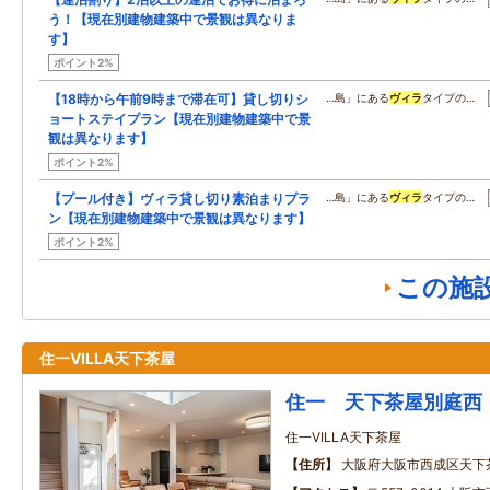
う！【現在別建物建築中で景観は異なりま
す】
ポイント2%
【18時から午前9時まで滞在可】貸し切りシ
…島」にある
ヴィラ
タイプの…
ョートステイプラン【現在別建物建築中で景
観は異なります】
ポイント2%
【プール付き】ヴィラ貸し切り素泊まりプラ
…島」にある
ヴィラ
タイプの…
ン【現在別建物建築中で景観は異なります】
ポイント2%
この施
住一VILLA天下茶屋
住一 天下茶屋別庭西
住一VILLA天下茶屋
住所
大阪府大阪市西成区天下