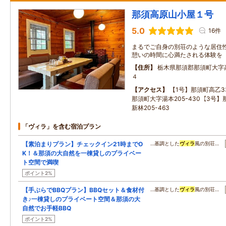
那須高原山小屋１号
5.0
16件
まるでご自身の別荘のような居住性
憩いの時間に心満たされる体験を
住所
栃木県那須郡那須町大字
４
アクセス
【1号】那須町高乙33
那須町大字湯本205ｰ430【3号
新林205-463
「ヴィラ」を含む宿泊プラン
【素泊まりプラン】チェックイン21時までO
…基調とした
ヴィラ
風の別荘…
K！＆那須の大自然を一棟貸しのプライベー
ト空間で満喫
ポイント2%
【手ぶらでBBQプラン】BBQセット＆食材付
…基調とした
ヴィラ
風の別荘…
き♪一棟貸しのプライベート空間＆那須の大
自然でお手軽BBQ
ポイント2%