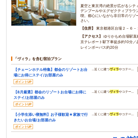
夏空と東京湾の絶景が広がるシテ
デンプールやエグゼクティブラウ
喫。都心にいながら非日常のリゾ
さい。
住所
東京都港区台場２－６－
アクセス
ゆりかもめ台場駅直
京テレポート駅下車徒歩約10分／
レインボーバス約20分
「ヴィラ」を含む宿泊プラン
【チェーンホテル特集】都会のリゾートお台
…近くに建つ
ヴィラ
やコテー…
場にお得にステイ/お部屋のみ
ポイントUP
【8月厳選】都会のリゾートお台場にお得に
…近くに建つ
ヴィラ
やコテー…
ステイ/お部屋のみ
ポイントUP
【小学生添い寝無料】お子様歓迎★家族で行
…近くに建つ
ヴィラ
やコテー…
きたいお台場/お部屋のみ
ポイントUP