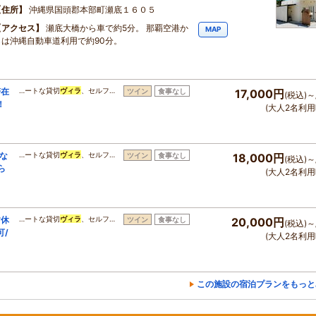
住所
沖縄県国頭郡本部町瀬底１６０５
アクセス
瀬底大橋から車で約5分。 那覇空港か
MAP
らは沖縄自動車道利用で約90分。
滞在
…ートな貸切
ヴィラ
、セルフ…
ツイン
食事なし
17,000円
(税込)～
！
(大人2名利用
な
…ートな貸切
ヴィラ
、セルフ…
ツイン
食事なし
18,000円
(税込)～
ら
(大人2名利用
す休
…ートな貸切
ヴィラ
、セルフ…
ツイン
食事なし
20,000円
(税込)～
可/
(大人2名利用
この施設の宿泊プランをもっと