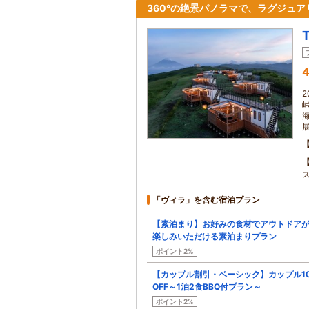
360°の絶景パノラマで、ラグジュ
4
2
「ヴィラ」を含む宿泊プラン
【素泊まり】お好みの食材でアウトドア
楽しみいただける素泊まりプラン
ポイント2%
【カップル割引・ベーシック】カップル1
OFF～1泊2食BBQ付プラン～
ポイント2%