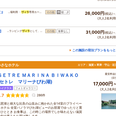
《２
…場利用 ・
ヴィラ
専用カー…
その他
朝・夕
26,000円
(税込)～
(大人2名利用
】
…ランピング
ヴィラ
として、…
その他
食事なし
31,000円
(税込)～
(大人2名利用
この施設の宿泊プランをもっと
小さなホテル
エリア：
滋賀 > 草津・守山・近
最安料金(
ＳＥＴＲＥ ＭＡＲＩＮＡ ＢＩＷＡＫＯ
(目
(セトレ マリーナびわ湖)
17,000円
ハイクラス
フォトギャラリー
(大人2名利
.7
286件
琵琶湖と雄大な比良の山並みに抱かれた全14室のプライベー
トホテル 全室パノラマびわ湖ビューのお部屋でゆったりと寛
ぐひととき お食事は、この時この場所でしか味わえない滋賀
の旬の恵みをお届け致します