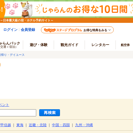
 ～日本最大級の宿・ホテル予約サイト～
ログイン
会員登録
お得な特典をみる
ゃらんパック
遊び・体験
観光ガイド
レンタカー
航空券
（交通＋宿泊）
日帰り・デイユース
ベント
・甲信越
｜
東海
｜
近畿・北陸
｜
中国・四国
｜
九州・沖縄