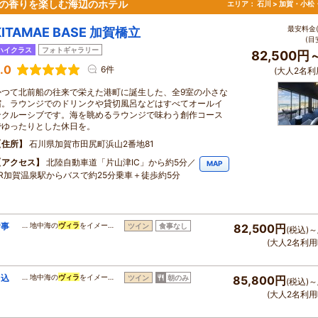
化の香りを楽しむ海辺のホテル
エリア：
石川 > 加賀・小松
最安料金(
KITAMAE BASE 加賀橋立
(目
ハイクラス
フォトギャラリー
82,500円
.0
6件
(大人2名利
かつて北前船の往来で栄えた港町に誕生した、全9室の小さな
宿。ラウンジでのドリンクや貸切風呂などはすべてオールイ
ンクルーシブです。海を眺めるラウンジで味わう創作コース
でゆったりとした休日を。
住所
石川県加賀市田尻町浜山2番地81
アクセス
北陸自動車道「片山津IC」から約5分／
MAP
JR加賀温泉駅からバスで約25分乗車＋徒歩約5分
食事
… 地中海の
ヴィラ
をイメー…
ツイン
食事なし
82,500円
(税込)～
(大人2名利用
り込
… 地中海の
ヴィラ
をイメー…
ツイン
朝のみ
85,800円
(税込)～
(大人2名利用