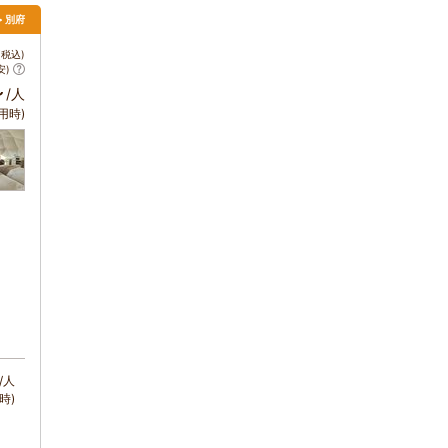
> 別府
税込)
安)
～
/人
用時)
/人
時)