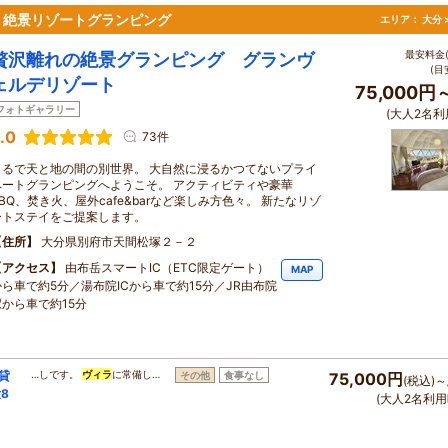
る、絶景リゾートグランピング
エリア：
大分 
最安料金(
贅沢離れの絶景グランピング グランヴ
(目
ェルデリゾート
75,000円
フォトギャラリー
(大人2名利
.0
73件
まるで天と地の間の別世界。 大自然に浸るかつてないプライ
ベートグランピングへようこそ。 アクティビティや豪華
BBQ、焚き火、屋外cafe&barなど楽しみ方色々。 新たなリゾ
ートステイをご提案します。
住所
大分県別府市天間松塚２－２
アクセス
由布岳スマートIC（ETC限定ゲート）
MAP
から車で約5分／湯布院ICから車で約15分／JR由布院
駅から車で約15分
棟貸
…しです。
ヴィラ
に常備し…
その他
食事なし
75,000円
(税込)～
8
(大人2名利用