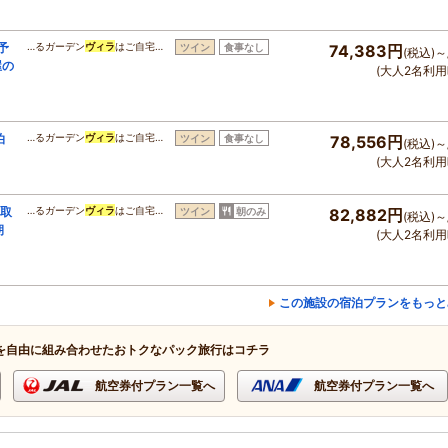
予
…るガーデン
ヴィラ
はご自宅…
ツイン
食事なし
74,383円
(税込)～
屋の
(大人2名利用
泊
…るガーデン
ヴィラ
はご自宅…
ツイン
食事なし
78,556円
(税込)～
(大人2名利用
も取
…るガーデン
ヴィラ
はご自宅…
ツイン
朝のみ
82,882円
(税込)～
朝
(大人2名利用
この施設の宿泊プランをもっと
を自由に組み合わせたおトクなパック旅行はコチラ
航空券付プラン一覧へ
航空券付プラン一覧へ