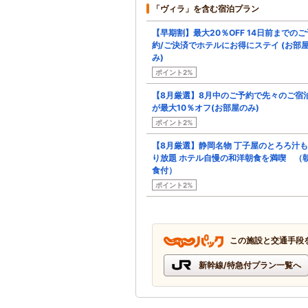
「ヴィラ」を含む宿泊プラン
【早期割】最大20％OFF 14日前までのご
約/ご決済でホテルにお得にステイ (お部
み)
ポイント2%
【8月厳選】8月中のご予約で先々のご宿
が最大10％オフ(お部屋のみ)
ポイント2%
【8月厳選】静岡名物 丁子屋のとろろ汁
り放題 ホテル自慢の和洋朝食を満喫 （
食付）
ポイント2%
この施設と交通手段
新幹線/特急付プラン一覧へ