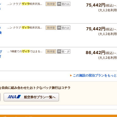
ン
…ン クラブ
ヴィラ
軽井沢浅…
和洋室
朝のみ
75,442円
(税込)～
き
(大人2名利用
ラ
…ン クラブ
ヴィラ
軽井沢浅…
和洋室
朝のみ
75,442円
(税込)～
食
(大人2名利用
ヴ
… 1棟建ての
ヴィラ
ではまる…
和洋室
朝・夕
86,442円
(税込)～
付
(大人2名利用
この施設の宿泊プランをもっと
を自由に組み合わせたおトクなパック旅行はコチラ
航空券付プラン一覧へ