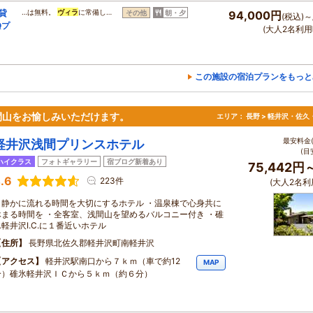
棟貸
…は無料。
ヴィラ
に常備し…
その他
朝・夕
94,000円
(税込)～
Qプ
(大人2名利用
この施設の宿泊プランをもっと
間山をお愉しみいただけます。
エリア：
長野 > 軽井沢・佐久
最安料金(
軽井沢浅間プリンスホテル
(目
ハイクラス
フォトギャラリー
宿ブログ新着あり
75,442円
.6
223件
(大人2名利
・静かに流れる時間を大切にするホテル ・温泉棟で心身共に
休まる時間を ・全客室、浅間山を望めるバルコニー付き ・碓
氷軽井沢I.C.に１番近いホテル
住所
長野県北佐久郡軽井沢町南軽井沢
アクセス
軽井沢駅南口から７ｋｍ（車で約12
MAP
分）碓氷軽井沢ＩＣから５ｋｍ（約６分）