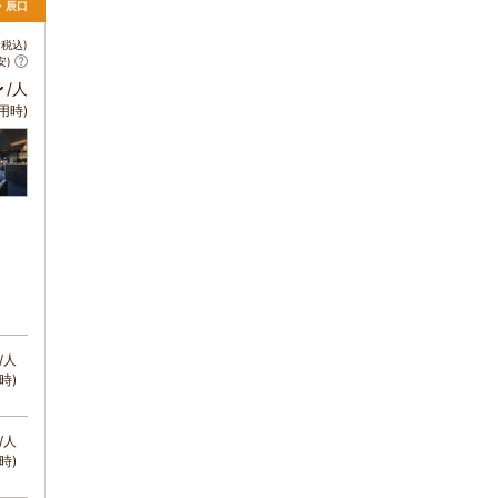
・辰口
税込)
安)
～
/人
用時)
/人
時)
/人
時)