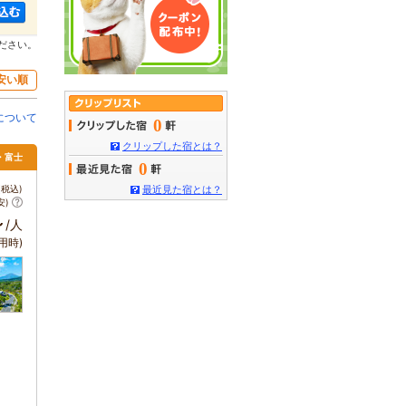
ださい。
安い順
について
0
クリップした宿とは？
場・富士
0
税込)
最近見た宿とは？
安)
～
/人
用時)