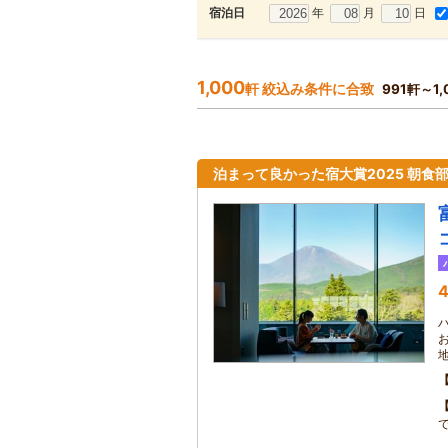
年
月
日
宿泊日
1,000
軒 絞込み条件に合致
991軒～1
泊まって良かった宿大賞2025 朝食
4