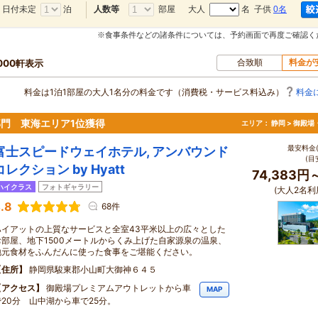
日付未定
泊
部屋
大人
名 子供
0名
人数等
※食事条件などの諸条件については、予約画面で再度ご確認く
合致順
料金が
,000軒表示
料金は1泊1部屋の大人1名分の料金です（消費税・サービス料込み）
料金
部門 東海エリア1位獲得
エリア：
静岡 > 御殿
最安料金(
富士スピードウェイホテル, アンバウンド
(目
コレクション by Hyatt
74,383円
ハイクラス
フォトギャラリー
(大人2名利
.8
68件
ハイアットの上質なサービスと全室43平米以上の広々とした
お部屋、地下1500メートルからくみ上げた自家源泉の温泉、
地元食材をふんだんに使った食事をご堪能ください。
住所
静岡県駿東郡小山町大御神６４５
アクセス
御殿場プレミアムアウトレットから車
MAP
で20分 山中湖から車で25分。