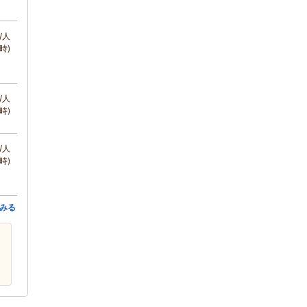
/人
時)
/人
時)
/人
時)
みる