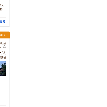
/人
時)
みる
日町）
税込)
安)
～
/人
用時)