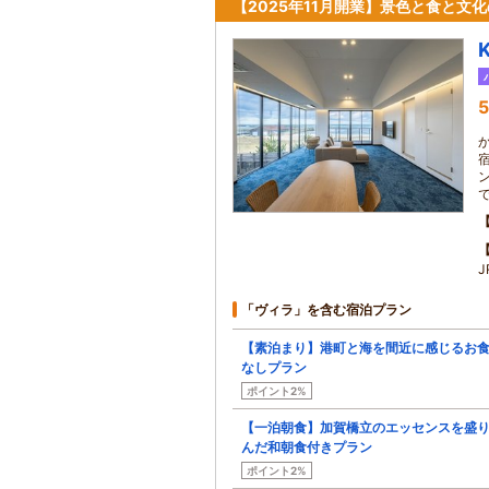
【2025年11月開業】景色と食と文
5
「ヴィラ」を含む宿泊プラン
【素泊まり】港町と海を間近に感じるお
なしプラン
ポイント2%
【一泊朝食】加賀橋立のエッセンスを盛
んだ和朝食付きプラン
ポイント2%