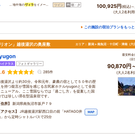
わ
… 地中海の
ヴィラ
をイメー…
ツイン
朝・夕
100,925円
(税込)～
(大人2名利用
この施設の宿泊プランをもっと
ビリオン」越後湯沢の奥座敷
エリア：
新潟 > 南魚沼・十日町・津南（六
最安料金(
ryugon
(目
ハイクラス
フォトギャラリー
90,870円
.6
285件
(大人2名利
越後湯沢より約30分。令和元年、豪農の宿として５０年の歴
史を持つ龍言が雪国を感じる古民家ホテルryugonとして全面
リニューアル。ここ雪国ならでは「過ごし方」を提案した国
内では珍しい滞在型温泉宿です。
住所
新潟県南魚沼市坂戸７９
アクセス
JR越後湯沢駅西口目の前「HATAGO井
MAP
仙」から定時シャトルバスで25分