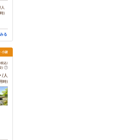
/人
時)
みる
・小諸
税込)
安)
～
/人
用時)