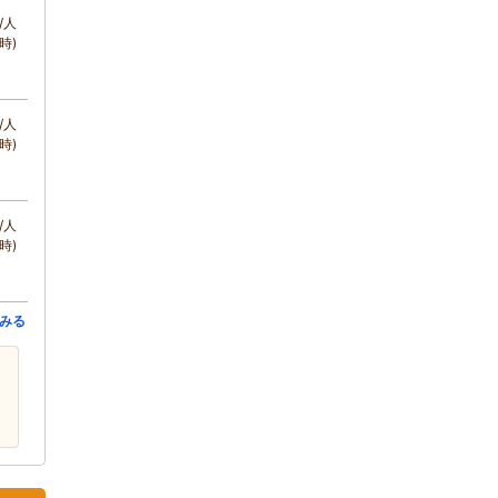
/人
時)
/人
時)
/人
時)
みる