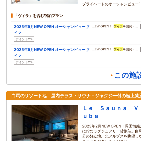
プライベートのオーシャンビュー1
「ヴィラ」を含む宿泊プラン
2025年9月NEW OPEN オーシャンビューヴ
…EW OPEN！
ヴィラ
を開発・…
ィラ
ポイント2%
2025年9月NEW OPEN オーシャンビューヴ
…EW OPEN！
ヴィラ
を開発・…
ィラ
ポイント2%
この施
白馬のリゾート地 屋内テラス・サウナ・ジャグジー付の極上貸
Ｌｅ Ｓａｕｎａ Ｖ
ｕｂａ
2023年2月NEW OPEN！異国
に佇むラグジュアリー貸別荘。白
分の好立地。北アルプスを眺望し