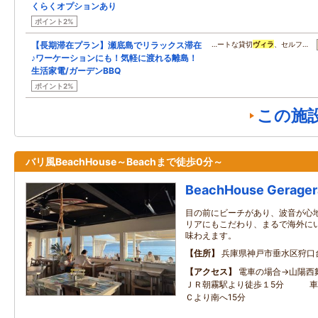
くらくオプションあり
ポイント2%
【長期滞在プラン】瀬底島でリラックス滞在
…ートな貸切
ヴィラ
、セルフ…
♪ワーケーションにも！気軽に渡れる離島！
生活家電/ガーデンBBQ
ポイント2%
この施
バリ風BeachHouse～Beachまで徒歩0分～
BeachHouse Gerager
目の前にビーチがあり、波音が心
リアにもこだわり、まるで海外に
味わえます。
住所
兵庫県神戸市垂水区狩口台
アクセス
電車の場合→山陽西
ＪＲ朝霧駅より徒歩１5分 車
Ｃより南へ15分