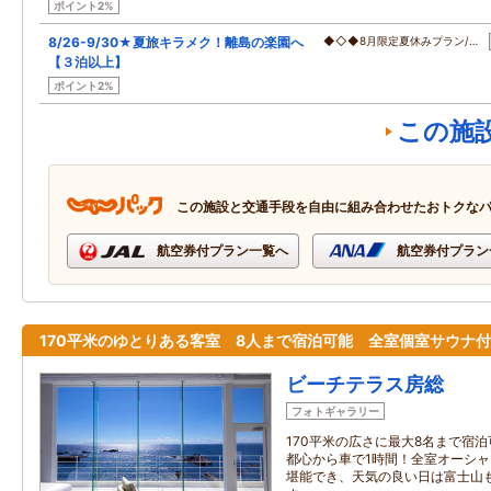
ポイント2%
8/26-9/30★夏旅キラメク！離島の楽園へ
◆◇◆8月限定夏休みプラン/…
【３泊以上】
ポイント2%
この施
この施設と交通手段を自由に組み合わせたおトクな
航空券付プラン一覧へ
航空券付プラン
170平米のゆとりある客室 8人まで宿泊可能 全室個室サウナ
ビーチテラス房総
フォトギャラリー
170平米の広さに最大8名まで宿
都心から車で1時間！全室オーシ
堪能でき、天気の良い日は富士山