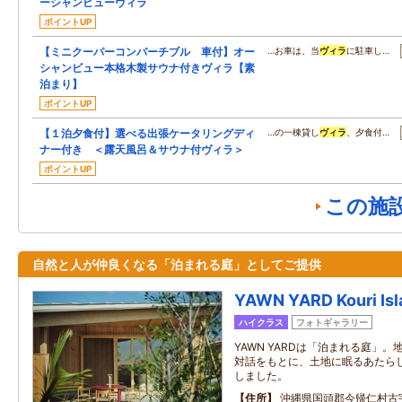
ーシャンビューヴィラ
ポイントUP
【ミニクーパーコンバーチブル 車付】オー
…お車は、当
ヴィラ
に駐車し…
シャンビュー本格木製サウナ付きヴィラ【素
泊まり】
ポイントUP
【１泊夕食付】選べる出張ケータリングディ
…の一棟貸し
ヴィラ
、夕食付…
ナー付き ＜露天風呂＆サウナ付ヴィラ＞
ポイントUP
この施
自然と人が仲良くなる「泊まれる庭」としてご提供
YAWN YARD Kouri Isl
ハイクラス
フォトギャラリー
YAWN YARDは「泊まれる庭」
対話をもとに、土地に眠るあたら
しました。
住所
沖縄県国頭郡今帰仁村古宇