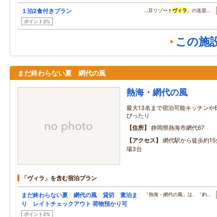
１泊2食付きプラン
…豆リゾート
ヴィラ
」の送迎…
ポイント2%
この施
まだ終わらない夏 網代の風
熱海・網代の風
最大13名まで宿泊可能キッチンや
ぴったり
住所
静岡県熱海市網代67
アクセス
網代駅から徒歩約1
場3台
「ヴィラ」を含む宿泊プラン
まだ終わらない夏 網代の風 貸切 素泊ま
「熱海・網代の風」は、「釣…
り レイトチェックアウト 荷物預かり可
ポイント2%