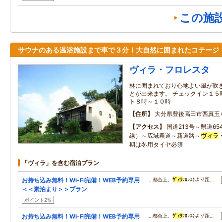
この施
サウナのある温浴施設まで車で３分！大自然に囲まれたコテージ
ヴィラ・フロレスタ
林に囲まれており心地よい風が吹
とが出来ます。 チェックイン１５
ト８時～１０時
住所
大分県豊後高田市西真玉
アクセス
国道213号～県道6
線）～広域農道～新道路～
ヴィラ
期は冬用タイヤ必須
「ヴィラ」を含む宿泊プラン
お持ち込み無料！Wi-Fi完備！WEB予約専用
…都合上、
ｳﾞｨﾗ
ﾌﾛﾚｽﾀより距…
＜＜素泊まり＞＞プラン
ポイント2%
お持ち込み無料！Wi-Fi完備！WEB予約専用
…都合上、
ｳﾞｨﾗ
ﾌﾛﾚｽﾀより距…