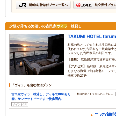
新幹線/特急付プラン一覧へ
航空券付プラ
夕陽が落ちる海沿いの古民家
ヴィラ
一棟貸し
TAKUMI HOTEL tarum
柑橘の島として知られる生口島に
使われていた古民家を一級建築士
ションした古民家風の別荘です。
住所
広島県尾道市瀬戸田町垂水
アクセス
新幹線：新尾道→車
しまなみ海道→生口島北IC フェ
転車で約27分
「ヴィラ」を含む宿泊プラン
古民家ヴィラ一棟貸し。デッキでBBQも可
柑橘の島として知られる生口…
能。サンセットビーチまで徒歩圏内。
ポイント2%
この施