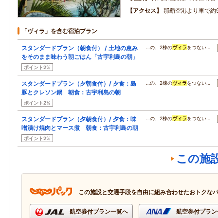
アクセス
那覇空港より車で約
「ヴィラ」を含む宿泊プラン
スタンダードプラン（朝食付） / 土地の恵み
…の、2棟の
ヴィラ
をつない…
をそのまま味わう朝ごはん「古宇利島の朝」
ポイント2%
スタンダードプラン（夕朝食付）/ 夕食：島
…の、2棟の
ヴィラ
をつない…
豚とクレソン鍋 朝食：古宇利島の朝
ポイント2%
スタンダードプラン（夕朝食付）/ 夕食：味
…の、2棟の
ヴィラ
をつない…
噌漬け焼肉とマース煮 朝食：古宇利島の朝
ポイント2%
この施
この施設と交通手段を自由に組み合わせたおトクな
航空券付プラン一覧へ
航空券付プラン