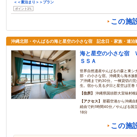
＜＜素泊まり＞＞プラン
ポイント2%
この施
沖縄北部・やんばるの海と星空の小さな宿 記念日・家族・連泊
海と星空の小さな宿 
ＳＳＡ
世界自然遺産やんばるの森と東シ
部・の小さな宿。沖縄美ら海水族館
ア沖縄まで約30分。一棟貸切の完
生。宿から見る夕日と星空は圧巻
住所
沖縄県国頭郡大宜味村根
アクセス
那覇空港から沖縄自
経由で約1時間40分／やんばる国
18分
この施