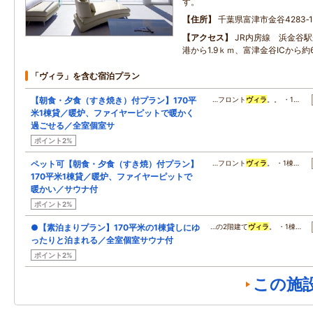
す。
住所
千葉県富津市金谷4283‐1
アクセス
JR内房線 浜金谷駅
港から1.9ｋｍ、富津金谷ICから約
「ヴィラ」を含む宿泊プラン
【朝食・夕食（すき焼き）付プラン】170平
…フロント
ヴィラ
。。 ・1…
米1棟貸／暖炉、ファイヤーピットで暖かく
過ごせる／全室個室サ
ポイント2%
ペット可【朝食・夕食（すき焼）付プラン】
…フロント
ヴィラ
。 ・1棟…
170平米1棟貸／暖炉、ファイヤーピットで
暖かい／サウナ付
ポイント2%
●【素泊まりプラン】170平米の1棟貸しにゆ
…の2階建て
ヴィラ
。 ・1棟…
ったりと泊まれる／全室個室サウナ付
ポイント2%
この施