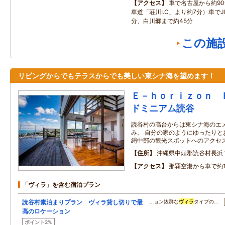
アクセス
車で名古屋から約9
車道「荘川I.C」より約7分）車でJ
分、白川郷まで約45分
この施
リビングからでもテラスからでも美しい東シナ海を望めます！
Ｅ－ｈｏｒｉｚｏｎ 
ドミニアム読谷
読谷村の高台からは東シナ海のエ
み、 自分の家のようにゆったりと
縄中部の観光スポットへのアクセ
住所
沖縄県中頭郡読谷村長浜
アクセス
那覇空港から車で約
「ヴィラ」を含む宿泊プラン
読谷村素泊まりプラン ヴィラ貸し切りで最
…ョン抜群な
ヴィラ
タイプの…
高のロケーション
ポイント2%