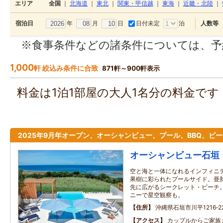
エリア
全国
｜
北海道
｜
東北
｜
関東・甲信越
｜
東海
｜
近畿・北陸
｜
年
月
日
日付未定
泊
宿泊日
人数等
※食事条件などの諸条件については、予
1,000
軒 絞込み条件に合致
871軒～900軒表示
料金は1泊1部屋の大人1名分の料金で
2025年9月年オープン、オーシャンビュー、プール、BBQ、ビ
オーシャンビュー石垣
空と海と一体になれるインフィニ
果樹に彩られたプールサイド。亜
先に広がるシークレット・ビーチ
ニーで星空観察も。
住所
沖縄県石垣市川平1216‐2
アクセス
カップルからご家族