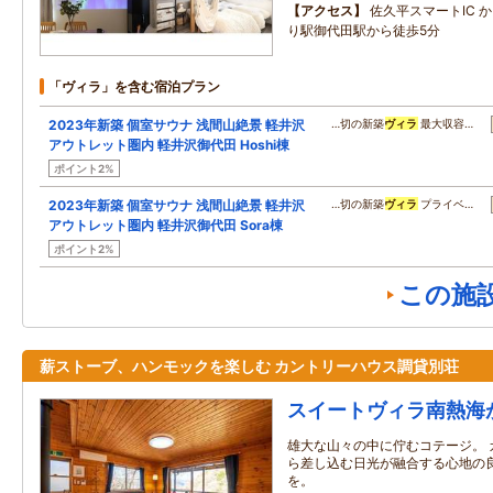
アクセス
佐久平スマートIC か
り駅御代田駅から徒歩5分
「ヴィラ」を含む宿泊プラン
2023年新築 個室サウナ 浅間山絶景 軽井沢
…切の新築
ヴィラ
最大収容…
アウトレット圏内 軽井沢御代田 Hoshi棟
ポイント2%
2023年新築 個室サウナ 浅間山絶景 軽井沢
…切の新築
ヴィラ
プライベ…
アウトレット圏内 軽井沢御代田 Sora棟
ポイント2%
この施
薪ストーブ、ハンモックを楽しむ カントリーハウス調貸別荘
スイートヴィラ南熱海
雄大な山々の中に佇むコテージ。 
ら差し込む日光が融合する心地の
を。