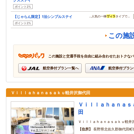
クスステイ
ポイント2%
【じゃらん限定】1泊シンプルステイ
…人気の一棟
ヴィラ
タイプで…
ポイント2%
この施
この施設と交通手段を自由に組み合わせたおトクな
航空券付プラン一覧へ
航空券付プラン
Ｖｉｌｌａｈａｎａｓａｋｕ軽井沢御代田
Ｖｉｌｌａｈａｎａｓ
田
Ｖｉｌｌａｈａｎａｓａｋｕ軽井
住所
長野県北佐久郡御代田町