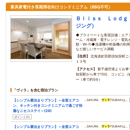
家具家電付き長期滞在向けコンドミニアム（BBQ不可）
Ｂｌｉｓｓ Ｌｏｄｇ
ジング）
◆プライベートな客室設備：エアコ
ーム・冷蔵庫・電子レンジ・電気
類・Wi-Fi◆洗濯機や乾燥機の
など嬉しいサービス満載
住所
北海道虻田郡倶知安町ニ
１３号
アクセス
新千歳空港よりお車
知安駅から車で15分、コンビニ（
ー（車で約5分）
「ヴィラ」を含む宿泊プラン
【シンプル素泊まりプラン】～全室エアコ
…SAKURA、
ヴィラ
TSUBAKIは…
ン、キッチン付きコンドミニアムで過ごす快
適なニセコステイ～(26)
ポイント2%
【シンプル素泊まりプラン】～全室エアコ
…SAKURA、
ヴィラ
TSUBAKIは…