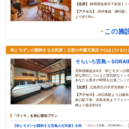
住所
静岡県熱海市下多賀１７
アクセス
JR伊東線「網代駅
より約1.9㎞。
この施
和とモダンが調和する古民家｜天窓の半露天風呂で心ほどけるひ
そらいろ宮島～SORAI
宮島桟橋徒歩4分、和とモダンが調
的な和のしつらえと現代的なイン
あなたも寛ぎの時間をお過ごしく
住所
広島県廿日市市宮島町７
アクセス
JR広島駅より山陽
島口駅下車、宮島本島までフェリ
橋より徒歩約4分
「ヴィラ」を含む宿泊プラン
【和とモダンが調和する宮島の古民家】令和
「そらいろ宮島 ～SORAIRO～…