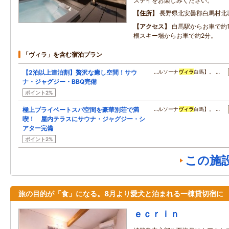
ステイをお楽しみください。
住所
長野県北安曇郡白馬村北
アクセス
白馬駅からお車で約
根スキー場からお車で約2分。
「ヴィラ」を含む宿泊プラン
【2泊以上連泊割】贅沢な癒し空間！サウ
…ルソーナ
ヴィラ
白馬】。 …
ナ・ジャグジー・BBQ完備
ポイント2%
極上プライベートスパ空間を豪華別荘で満
…ルソーナ
ヴィラ
白馬】。 …
喫！ 屋内テラスにサウナ・ジャグジー・シ
アター完備
ポイント2%
この施
旅の目的が「食」になる。8月より愛犬と泊まれる一棟貸切宿に
ｅｃｒｉｎ