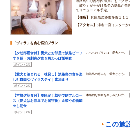
淡路島中心部や西海岸にもアクセ
「鼓や」が手がける旬の味覚が自
てリニューアル予定。
住所
兵庫県淡路市多賀１１１
アクセス
津名一宮インターか
「ヴィラ」を含む宿泊プラン
【夕朝部屋食付】愛犬とお部屋で淡路ビーフ
こちらのプランは、愛犬と一…
すき鍋・お刺身夕食＆鯛わっぱ飯朝食
ポイント2%
【愛犬と泊まれる一棟貸し】淡路島の食を楽
淡路島の恵みを、愛犬ととも…
しむ自由なヴィラステイ｜素泊まり
ポイント2%
【本格夕朝食付】夏限定！鼓やで鱧フルコー
本格的な和食を楽しみたい方…
ス（愛犬はお部屋でお留守番）＆鼓や名物鯛
めし朝食
ポイント2%
この施