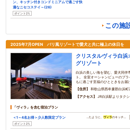
ン、キッチン付きコンドミニアムで過ごす快
適なニセコステイ～(26)
ポイント2%
この施
2025年7月OPEN バリ風リゾートで愛犬と共に極上の休日を
クリスタルヴィラ白浜
グリゾート
白浜の美しい海を望む、愛犬同伴
ト。 全室オーシャンビューのプラ
もに過ごす至福のひとときをお届
住所
和歌山県西牟婁郡白浜町299
アクセス
JR白浜駅よりタクシ
「ヴィラ」を含む宿泊プラン
＜1～4名お得＞少人数限定プラン
…たように、
ヴィラ
のキッチ…
ポイント2%