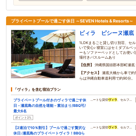
プライベートプールで過ごす休日 ～SEVEN Hotels & Resorts～
ビィラ ピシーヌ瀬底
1LDKまるごと貸し切り別荘、セ
いで安心♪ 寝室にはセミダブルベ
ーもソファーベッドとしてお使い頂
場付きバスルームあり
住所
沖縄県国頭郡本部町瀬底
アクセス
瀬底大橋から車で約
らは沖縄自動車道利用で約90分。
「ヴィラ」を含む宿泊プラン
プライベートプール付きのヴィラで過ごす休
…ートな貸切
ヴィラ
、セルフ…
日－瀬底島の自然を堪能－素泊まり/BBQ可/
最大6名
ポイント2%
【2連泊で10％割引】プールで過ごす贅沢な
…ートな貸切
ヴィラ
、セルフ…
休日♪瀬底島のプライベートヴィラ！BBQら