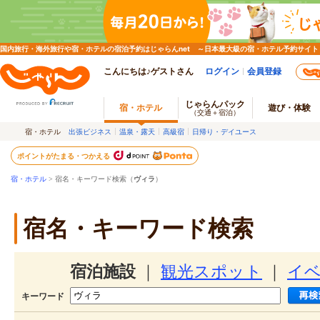
国内旅行・海外旅行や宿・ホテルの宿泊予約はじゃらんnet ～日本最大級の宿・ホテル予約サイト
こんにちは♪ゲストさん
ログイン
会員登録
じゃらんパック
宿・ホテル
遊び・体験
（交通＋宿泊）
宿・ホテル
出張ビジネス
温泉・露天
高級宿
日帰り・デイユース
ポイントがたまる・つかえる
宿・ホテル
> 宿名・キーワード検索（
ヴィラ
）
宿名・キーワード検索
宿泊施設
｜
観光スポット
｜
イ
キーワード