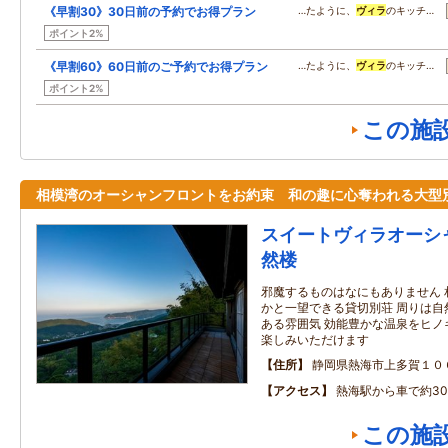
《早割30》30日前の予約でお得プラン
…たように、
ヴィラ
のキッチ…
ポイント2%
《早割60》60日前のご予約でお得プラン
…たように、
ヴィラ
のキッチ…
ポイント2%
この施
相模湾のオーシャンフロントをお約束 和の趣に心奪われる大型
スイートヴィラオーシ
然楼
邪魔するものはなにもありません 
かと一望できる貸切別荘 周りは自
ある雰囲気 効能豊かな温泉をヒノ
楽しみいただけます
住所
静岡県熱海市上多賀１０
アクセス
熱海駅から車で約3
この施