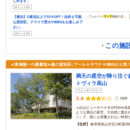
しめます。
ポイント2%
【連泊】2連泊以上で10％OFF！自炊も可能
…フォレスト
ヴィラ
南総の丘…
な貸別荘。テラスで焚火やBBQをお楽しみ下
さい。
ポイント2%
この施
≪東海随一の避暑地≫森の貸別荘♪プール☆サウナ☆BBQが人気
満天の星空が降り注ぐ
トヴィラ高山
フォトギャラリー
3.4
58件
≪白山ビューサウナ☆OPEN≫高
ような満点の星空。大自然に囲ま
ジ』で、誰にも邪魔されない特別
住所
岐阜県高山市荘川町新渕89