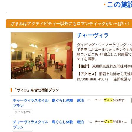
この施
ざまみはアクティビティー以外にもロマンティックがいっぱい！
チャーヴィラ
ダイビング・シュノーケリング・シ
て冬季はホエールウォッチングも
島コンビニあり♪独立したお部屋
テイを満喫。
住所
沖縄県島尻郡座間味村字
アクセス
那覇市泊港から高速
約/098-868-4567） 座間味
「ヴィラ」を含む宿泊プラン
チャーヴィラスタイル 島ぐらし体験 連泊
…。 チャー
ヴィラ
が提案す…
プラン
ポイント2%
チャーヴィラスタイル 島ぐらし体験 連泊
…。 チャー
ヴィラ
が提案す…
プラン