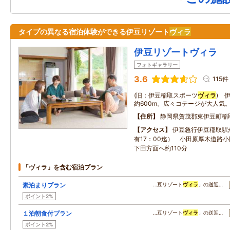
タイプの異なる宿泊体験ができる伊豆リゾート
ヴィラ
伊豆リゾートヴィラ
フォトギャラリー
3.6
115件
(旧：伊豆稲取スポーツ
ヴィラ
) 
約600m。広々コテージが大人気
住所
静岡県賀茂郡東伊豆町稲
アクセス
伊豆急行伊豆稲取駅
有17：00迄） 小田原厚木道路小田
下田方面へ約110分
「ヴィラ」を含む宿泊プラン
素泊まりプラン
…豆リゾート
ヴィラ
」の送迎…
ポイント2%
１泊朝食付プラン
…豆リゾート
ヴィラ
」の送迎…
ポイント2%