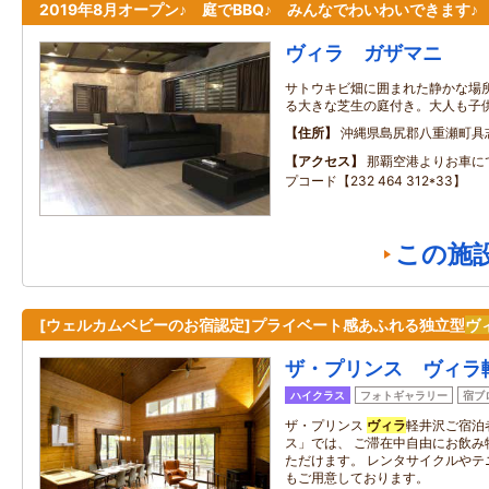
2019年8月オープン♪ 庭でBBQ♪ みんなでわいわいできます♪
ヴィラ ガザマニ
サトウキビ畑に囲まれた静かな場
る大きな芝生の庭付き。大人も子
住所
沖縄県島尻郡八重瀬町具
アクセス
那覇空港よりお車に
プコード【232 464 312*33】
この施
[ウェルカムベビーのお宿認定]プライベート感あふれる独立型
ヴ
ザ・プリンス ヴィラ
ハイクラス
フォトギャラリー
宿ブ
ザ・プリンス
ヴィラ
軽井沢ご宿泊
ス」では、 ご滞在中自由にお飲み
ただけます。 レンタサイクルやテ
もご用意しております。