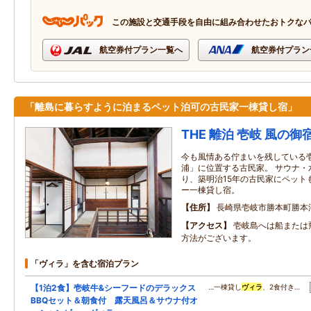
この施設と交通手段を自由に組み合わせたおトクな
航空券付プラン一覧へ
航空券付プラン
「離島に暮らすように泊まるペット泊可の古民家一棟貸し宿」
THE 離泊 壱岐 風の御
今も風情ある佇まいを残している
浦」に位置する古民家。 サウナ・
り、築明治15年の古民家にペット
ー一棟貸し宿。
住所
長崎県壱岐市勝本町勝本浦
アクセス
壱岐島へは船または
方法がございます。
「ヴィラ」を含む宿泊プラン
【1泊2食】壱岐牛&シーフードのデラックス
…一棟貸し
ヴィラ
、2食付き…
BBQセット＆朝食付 露天風呂＆サウナ付オ