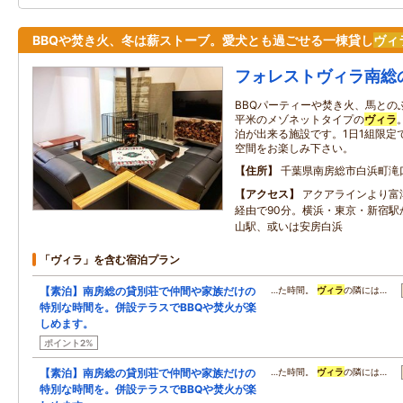
BBQや焚き火、冬は薪ストーブ。愛犬とも過ごせる一棟貸し
ヴィ
フォレストヴィラ南総
BBQパーティーや焚き火、馬との
平米のメゾネットタイプの
ヴィラ
泊が出来る施設です。1日1組限定
空間をお楽しみ下さい。
住所
千葉県南房総市白浜町滝
アクセス
アクアラインより富
経由で90分。横浜・東京・新宿駅
山駅、或いは安房白浜
「ヴィラ」を含む宿泊プラン
【素泊】南房総の貸別荘で仲間や家族だけの
…た時間。
ヴィラ
の隣には…
特別な時間を。併設テラスでBBQや焚火が楽
しめます。
ポイント2%
【素泊】南房総の貸別荘で仲間や家族だけの
…た時間。
ヴィラ
の隣には…
特別な時間を。併設テラスでBBQや焚火が楽