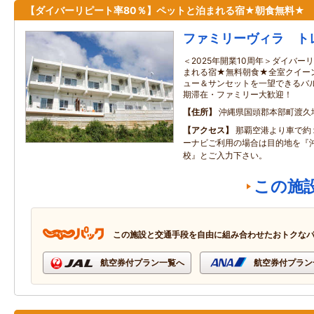
【ダイバーリピート率80％】ペットと泊まれる宿★朝食無料★
ファミリーヴィラ ト
＜2025年開業10周年＞ダイバー
まれる宿★無料朝食★全室クイー
ュー＆サンセットを一望できるバ
期滞在・ファミリー大歓迎！
住所
沖縄県国頭郡本部町渡久
アクセス
那覇空港より車で約
ーナビご利用の場合は目的地を『
校』とご入力下さい。
この施
この施設と交通手段を自由に組み合わせたおトクな
航空券付プラン一覧へ
航空券付プラン