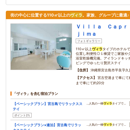
街の中心に位置する110㎡以上の
ヴィラ
。家族、グループに最適♪
Ｖｉｌｌａ Ｃａｐｒ
ｊｉｍａ
フォトギャラリー
110㎡以上
ヴィラ
タイプのホテルで
位置し利便性◎１棟貸でご家族や
浴室乾燥機完備。アイランドキッ
ビングでゆったり贅沢ステイ
住所
沖縄県宮古島市平良字久
アクセス
宮古空港まで車にて
まで車にて約20分
「ヴィラ」を含む宿泊プラン
【ベーシックプラン】宮古島でリラックスス
…人気の一棟
ヴィラ
タイプで…
テイ
ポイント2%
【ベーシックプラン×連泊】宮古島でリラッ
…人気の一棟
ヴィラ
タイプで…