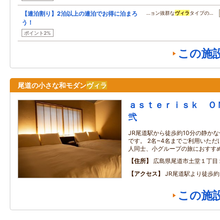
【連泊割り】2泊以上の連泊でお得に泊まろ
…ョン抜群な
ヴィラ
タイプの…
う！
ポイント2%
この施
尾道の小さな和モダン
ヴィラ
ａｓｔｅｒｉｓｋ 
弐
JR尾道駅から徒歩約10分の静か
です。 2名~4名までご利用いた
人同士、小グループの旅におすす
住所
広島県尾道市土堂１丁目
アクセス
JR尾道駅より徒歩
この施