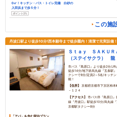
0㎡！キッチン・バス・トイレ完備 白砂の
入田浜まで歩５分！
ポイント2%
この施
丹波口駅より徒歩10分!西本願寺まで徒歩圏内！清潔で充実設備
Ｓｔａｙ ＳＡＫＵＲ
（ステイサクラ） 龍
市バス『島原口』より徒歩2分/J
徒歩14分/地下鉄烏丸線『五条駅』
クシーで8分/定員2～5名/キッチ
能！
住所
京都府京都市下京区柿本
－１２４
アクセス
市バス停『島原口』徒
線『丹波口』駅徒歩10分/烏丸線『
京都駅タクシー8分
「アパ」を含む宿泊プラン