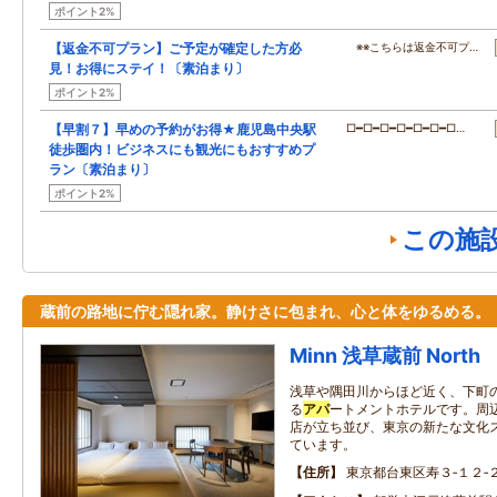
ポイント2%
【返金不可プラン】ご予定が確定した方必
※※こちらは返金不可プ…
見！お得にステイ！〔素泊まり〕
ポイント2%
【早割７】早めの予約がお得★鹿児島中央駅
□━□━□━□━□━□━□…
徒歩圏内！ビジネスにも観光にもおすすめプ
ラン〔素泊まり〕
ポイント2%
この施
蔵前の路地に佇む隠れ家。静けさに包まれ、心と体をゆるめる。
Minn 浅草蔵前 North
浅草や隅田川からほど近く、下町
る
アパ
ートメントホテルです。周
店が立ち並び、東京の新たな文化
ています。
住所
東京都台東区寿３‐１２‐