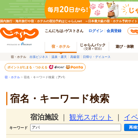
国内旅行・海外旅行や宿・ホテルの宿泊予約はじゃらんnet ～日本最大級の宿・ホテル予約サイト
こんにちは♪ゲストさん
ログイン
会員登録
じゃらんパック
宿・ホテル
遊び・体験
（交通＋宿泊）
宿・ホテル
出張ビジネス
温泉・露天
高級宿
日帰り・デイユース
ポイントがたまる・つかえる
宿・ホテル
> 宿名・キーワード検索（
アパ
）
宿名・キーワード検索
宿泊施設
｜
観光スポット
｜
イ
キーワード