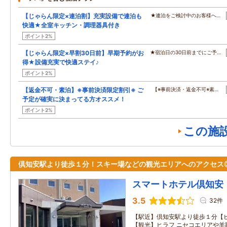
【じゃらん限定×連泊割】充実設備で連泊も
★連泊をご検討中のお客様へ…
快適★全室キッチン・調理器具付き
ポイント2%
【じゃらん限定×早割30日前】早期予約がお
★宿泊日の30日前までにご予…
得★設備充実で快適ステイ♪
ポイント2%
【返金不可・素泊】※事前決済限定割引※ ご
【※事前決済・返金不可※素…
予定が確実に決まってる方オススメ！
ポイント2%
この施
倶知安駅より徒歩１分！スキー場などの観光エリアへのアクセス
スマートホテル倶知安
3.5
32件
【駅近】倶知安駅より徒歩１分【
【観光】ヒラフ ニセコエリアや羊