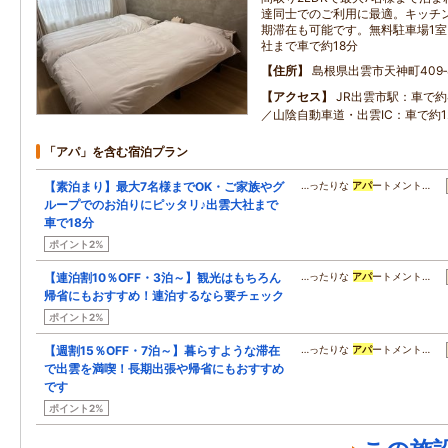
達同士でのご利用に最適。キッチ
期滞在も可能です。無料駐車場1室
社まで車で約18分
住所
島根県出雲市天神町409‐
アクセス
JR出雲市駅：車で約
／山陰自動車道・出雲IC：車で約1
「アパ」を含む宿泊プラン
【素泊まり】最大7名様までOK・ご家族やグ
…ったりな
アパ
ートメント…
ループでのお泊りにピッタリ♪出雲大社まで
車で18分
ポイント2%
【連泊割10％OFF・3泊～】観光はもちろん
…ったりな
アパ
ートメント…
帰省にもおすすめ！連泊するなら要チェック
ポイント2%
【週割15％OFF・7泊～】暮らすような滞在
…ったりな
アパ
ートメント…
で出雲を満喫！長期出張や帰省にもおすすめ
です
ポイント2%