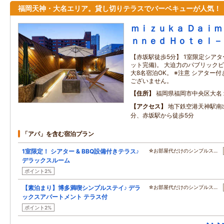
福岡天神・大名エリア。貸し切りテラスでバーベキューが人気！
ｍｉｚｕｋａ Ｄａｉ
ｎｎｅｄ Ｈｏｔｅｌ－
【赤坂駅徒歩5分】 1室限定シアタ
ット完備)。 大迫力のパブリック
大8名宿泊OK。 ※注意 シアター
ございません。
住所
福岡県福岡市中央区大名
アクセス
地下鉄空港天神駅南
分、赤坂駅から徒歩5分
「アパ」を含む宿泊プラン
1室限定！ シアター & BBQ設備付きテラス♪
☆お部屋代だけのシンプルス…
デラックスルーム
ポイント2%
【素泊まり】博多満喫シンプルステイ♪ デラ
☆お部屋代だけのシンプルス…
ックスアパートメント テラス付
ポイント2%