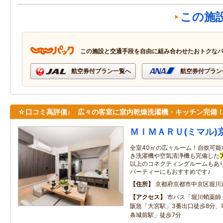
この施
この施設と交通手段を自由に組み合わせたおトクな
航空券付プラン一覧へ
航空券付プラン
☆口コミ高評価♪ 広々の客室に室内乾燥洗濯機・キッチン完備
ＭＩＭＡＲＵ(ミマル)
全室40㎡の広々ルーム！自炊可
き洗濯機や空気清浄機も完備した
以上のコネクティングルームもあ
パーティーにもおすすめです♪
住所
京都府京都市中京区堀川
アクセス
市バス「堀川蛸薬師
阪急「大宮駅」3番出口徒歩8分、
条城前駅」徒歩7分