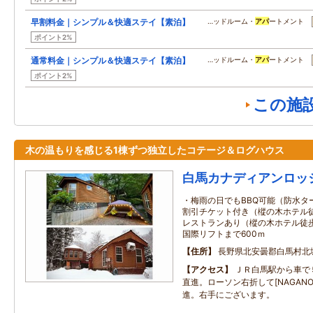
早割料金｜シンプル＆快適ステイ【素泊】
…ッドルーム・
アパ
ートメント
ポイント2%
通常料金｜シンプル＆快適ステイ【素泊】
…ッドルーム・
アパ
ートメント
ポイント2%
この施
木の温もりを感じる1棟ずつ独立したコテージ＆ログハウス
白馬カナディアンロッ
・梅雨の日でもBBQ可能（防水ター
割引チケット付き（樅の木ホテル徒
レストランあり（樅の木ホテル徒歩
国際リフトまで600ｍ
住所
長野県北安曇郡白馬村北
アクセス
ＪＲ白馬駅から車で
直進。ローソン右折して[NAGAN
進。右手にございます。