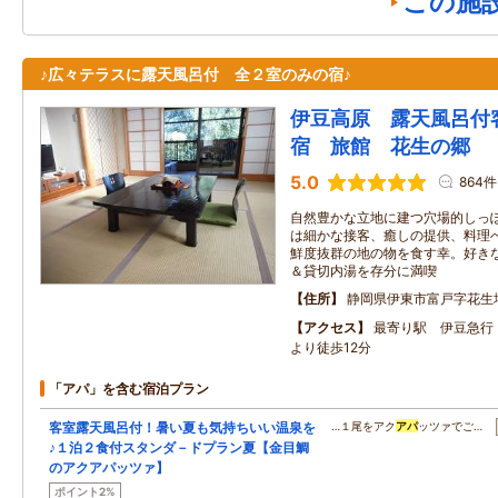
この施
♪広々テラスに露天風呂付 全２室のみの宿♪
伊豆高原 露天風呂付
宿 旅館 花生の郷
5.0
864件
自然豊かな立地に建つ穴場的しっ
は細かな接客、癒しの提供、料理
鮮度抜群の地の物を食す幸。好き
＆貸切内湯を存分に満喫
住所
静岡県伊東市富戸字花生
アクセス
最寄り駅 伊豆急行
より徒歩12分
「アパ」を含む宿泊プラン
客室露天風呂付！暑い夏も気持ちいい温泉を
…１尾をアク
アパ
ッツァでご…
♪１泊２食付スタンダ－ドプラン夏【金目鯛
のアクアパッツァ】
ポイント2%