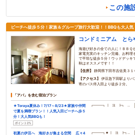
この施
ビーチへ徒歩５分！家族＆グループ旅行大歓迎！！BBQも大人気
コンドミニアム とら
海遊び好きの全ての人に！ＢＢＱ
家電充実のキッチン完備、お料理
で平坦な徒歩５分！ウッドデッキ
秋はオススメです！！
住所
静岡県下田市吉佐美３１
アクセス
伊豆急下田駅よりバ
寄のバス停入田より徒歩２分。
「アパ」を含む宿泊プラン
★Toraya夏休み！7/17～8/23★家族や仲間
┏━━━┓ ┃ 注 ┣┓ …
で夏を満喫プラン！！人気入田ビーチへ歩５
分！大人気BBQも！
ポイント2%
初夏の伊豆へ 海好きが集まる空間 広々4
┏━━━┓★ ┃ 注 ┣┓…