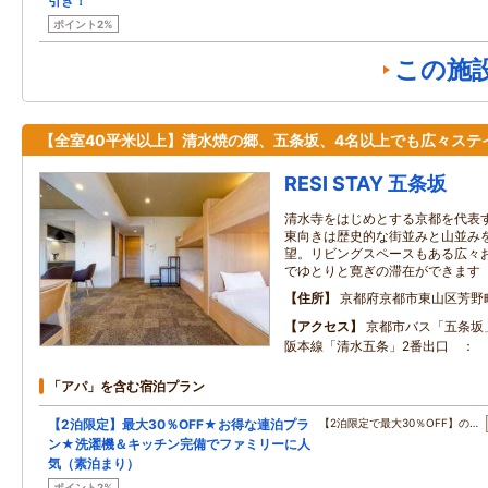
引き！
ポイント2%
この施
【全室40平米以上】清水焼の郷、五条坂、4名以上でも広々ステ
RESI STAY 五条坂
清水寺をはじめとする京都を代表
東向きは歴史的な街並みと山並み
望。リビングスペースもある広々
でゆとりと寛ぎの滞在ができます
住所
京都府京都市東山区芳野
アクセス
京都市バス「五条坂」
阪本線「清水五条」2番出口 ： 
「アパ」を含む宿泊プラン
【2泊限定】最大30％OFF★お得な連泊プラ
【2泊限定で最大30％OFF】の…
ン★洗濯機＆キッチン完備でファミリーに人
気（素泊まり）
ポイント2%