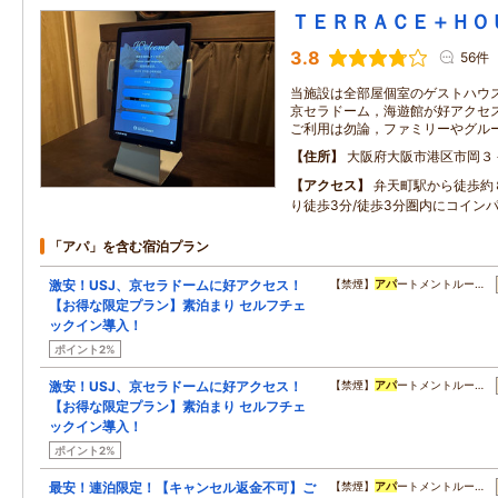
ＴＥＲＲＡＣＥ＋ＨＯ
3.8
56件
当施設は全部屋個室のゲストハウス
京セラドーム，海遊館が好アクセス
ご利用は勿論，ファミリーやグル
住所
大阪府大阪市港区市岡３
アクセス
弁天町駅から徒歩約
り徒歩3分/徒歩3分圏内にコイン
「アパ」を含む宿泊プラン
激安！USJ、京セラドームに好アクセス！
【禁煙】
アパ
ートメントルー…
【お得な限定プラン】素泊まり セルフチェ
ックイン導入！
ポイント2%
激安！USJ、京セラドームに好アクセス！
【禁煙】
アパ
ートメントルー…
【お得な限定プラン】素泊まり セルフチェ
ックイン導入！
ポイント2%
最安！連泊限定！【キャンセル返金不可】ご
【禁煙】
アパ
ートメントルー…