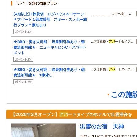
「アパ」を含む宿泊プラン
[4泊以上] 1棟貸切 ログハウス＆コテージ
____________ スキー場 ___…
＊アパート１部屋貸切 スキー・スノボー旅
行プラン＊素泊まり
ポイント2%
★BBQ・焚き火可能 ・温泉割引券あり・朝
…プは真横・
アパ
ートタイプ…
食追加可能★ ニューキャビンC・アパート
メント
ポイント2%
★BBQ・焚き火可能 ・温泉割引券あり・朝
…プは真横・
アパ
ートタイプ…
食追加可能★ 1棟貸し
ポイント2%
この施
【2026年3月オープン】
アパ
ートタイプのホテルで出雲滞在を
出雲のお宿 天神
間取り2LDKで最大7名様まで泊