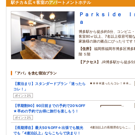
駅チカ＆広々客室の
アパ
ートメントホテル
Ｐａｒｋｓｉｄｅ Ｉ
ａ
博多駅から徒歩約5分、コンビニ・
客室80㎡以上、7名以上収容可能
家族様の旅の拠点にぴったりです
住所
福岡県福岡市博多区博多駅
階 ５階
アクセス
JR博多駅から徒歩5
「アパ」を含む宿泊プラン
【素泊まり】スタンダードプラン「迷ったら
★☆☆☆迷ったらコレ！☆☆…
コレ！」
ポイント2%
【早期割90】90日前までの予約で20％OFF
┏━━━━━━━━━━━…
★早めの予約でお得に旅行を楽しもう！
ポイント2%
【長期滞在】最大50％OFF☆出張でも観光
4連泊以上の長期滞在ならこ…
でも「4連泊以上」ならこちらで決まり！