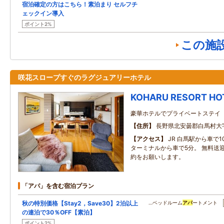
宿泊確定の方はこちら！素泊まり セルフチ
ェックイン導入
ポイント2%
この施
咲花スロープすぐのラグジュアリーホテル
KOHARU RESORT HO
豪華ホテルでプライベートステイ
住所
長野県北安曇郡白馬村大字
アクセス
JR 白馬駅から車で1
ターミナルから車で5分。 無料送
約をお願いします。
「アパ」を含む宿泊プラン
秋の特別価格【Stay2，Save30】2泊以上
…ベッドルーム
アパ
ートメント
の連泊で30％OFF【素泊】
ポイント2%