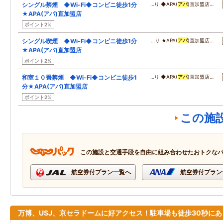
シングル禁煙 ◆Wi-Fi◆コンビニ徒歩1分
…り ◆APA(
アパ
)直加盟店…
★APA(アパ)直加盟店
ポイント2%
シングル喫煙 ◆Wi-Fi◆コンビニ徒歩1分
…り ★APA(
アパ
)直加盟店…
★APA(アパ)直加盟店
ポイント2%
和室１０畳禁煙 ◆Wi-Fi◆コンビニ徒歩1
…り ◆APA(
アパ
)直加盟店…
分★APA(アパ)直加盟店
ポイント2%
この施
この施設と交通手段を自由に組み合わせたおトクな
航空券付プラン一覧へ
航空券付プラン
万博、USJ、京セラドームに好アクセス！駐車場も徒歩30秒にあ