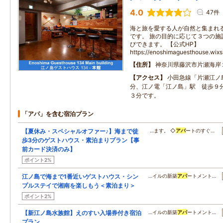
4.0
47件
海と旅を愛する人が自然と集まれ
です。 旅の目的に応じて３つの施
びできます。 【公式HP】
https://enoshimaguesthouse.wix
住所
神奈川県藤沢市片瀬海岸
アクセス
小田急線「片瀬江ノ
分、江ノ電「江ノ島」駅 徒歩９
３分です。
「アパ」を含む宿泊プラン
【夏休み・スペシャルオファー♪】海まで徒
…ます。 ◇
アパ
ートのすぐ…
歩3分のゲストハウス・素泊まりプラン【事
前カード決済のみ】
ポイント2%
江ノ島で海まで1番近いゲストハウス・シン
…イルの新築
アパ
ートメント…
プルステイで湘南を楽しもう＜素泊まり＞
ポイント2%
【新江ノ島水族館】えのすい入場券付き宿泊
…イルの新築
アパ
ートメント…
プラン