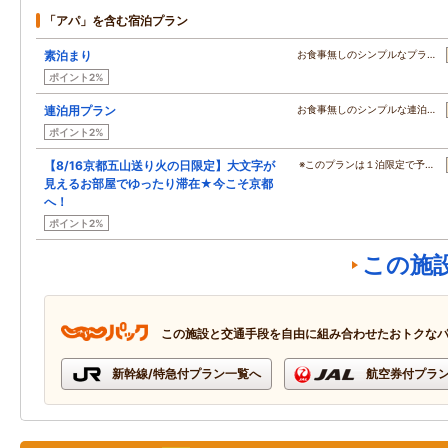
「アパ」を含む宿泊プラン
素泊まり
お食事無しのシンプルなプラ…
ポイント2%
連泊用プラン
お食事無しのシンプルな連泊…
ポイント2%
【8/16京都五山送り火の日限定】大文字が
※このプランは１泊限定で予…
見えるお部屋でゆったり滞在★今こそ京都
へ！
ポイント2%
この施
この施設と交通手段を自由に組み合わせたおトクな
新幹線/特急付プラン一覧へ
航空券付プラ