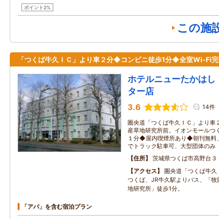
ポイント2%
この施
「つくば牛久ＩＣ」より車２分◆コンビニ徒歩1分◆全室Wi-Fi
ホテルニューたかはし
ター店
3.6
14件
圏央道「つくば牛久ＩＣ」より車
産草地研究所前。イオンモールつ
１分◆屋内喫煙所あり◆朝刊無料
でトラック駐車可、大型団体のみ
住所
茨城県つくば市高野台３
アクセス
圏央道「つくば牛久
つくば、JR牛久駅よりバス、「牧
地研究所」徒歩1分。
「アパ」を含む宿泊プラン