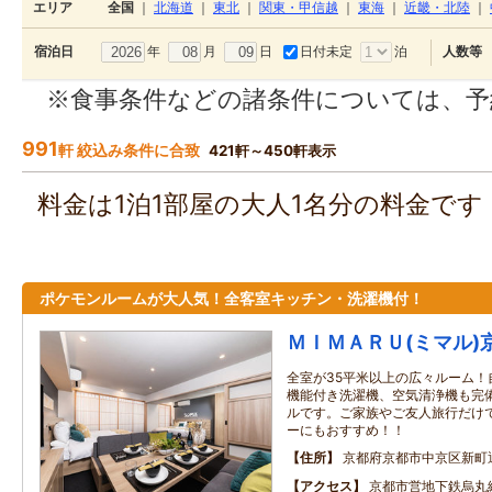
エリア
全国
｜
北海道
｜
東北
｜
関東・甲信越
｜
東海
｜
近畿・北陸
｜
年
月
日
日付未定
泊
宿泊日
人数等
※食事条件などの諸条件については、予
991
軒 絞込み条件に合致
421軒～450軒表示
料金は1泊1部屋の大人1名分の料金で
ポケモンルームが大人気！全客室キッチン・洗濯機付！
ＭＩＭＡＲＵ(ミマル)
全室が35平米以上の広々ルーム！
機能付き洗濯機、空気清浄機も完
ルです。ご家族やご友人旅行だけ
ーにもおすすめ！！
住所
京都府京都市中京区新町
アクセス
京都市営地下鉄烏丸