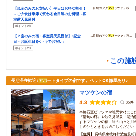
【現金のみのお支払い】平日はお得な割引！
…目鯛のアク
アパ
ッツァ」秋…
～ご夕食は季節で変わる金目鯛のお料理～客
室露天風呂付
ポイント2%
【２室のみの宿・客室露天風呂付】♪記念
…目鯛のアク
アパ
ッツァ」秋…
日・お誕生日をケ-キでお祝い♪
ポイント2%
この施
長期滞在歓迎♪
アパ
ートタイプの宿です。ペットOK部屋あり♪
マツケンの宿
4.3
65件
本格石窯ピッツァや地元食材にこ
『清旬の郷』や波佐見温泉「湯治
するマツケンの宿。緑の山々と川
しのひとときをお過ごしください
住所
長崎県東彼杵郡波佐見町