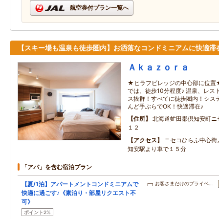
航空券付プラン一覧へ
【スキー場も温泉も徒歩圏内】お洒落なコンドミニアムに快適滞
Ａｋａｚｏｒａ
★ヒラフビレッジの中心部に位置
では、徒歩10分程度♪ 温泉、レ
ス抜群！すべてに徒歩圏内！シス
んど手ぶらでOK！快適滞在♪
住所
北海道虻田郡倶知安町ニ
１２
アクセス
ニセコひらふ中心街
知安駅より車で１５分
「アパ」を含む宿泊プラン
【夏/1泊】アパートメントコンドミニアムで
┏┓お客さまだけのプライベ…
快適に過ごす♪《素泊り・部屋リクエスト不
可》
ポイント2%