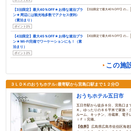
【3泊限定】最大40％OFF★お得な連泊プラ
【3泊限定で最大40％OFF】の…
ン★周辺には観光地多数でアクセス便利♪
（素泊まり）
ポイント2%
【4泊限定】最大45％OFF★お得な連泊プラ
【4泊限定で最大45％OFF】の…
ン★Wi-Fi完備でワーケーションにも！（素
泊まり）
ポイント2%
この施
３ＬＤＫのおうちホテル♪最寄駅から宮島口駅まで１２分◎
おうちホテル五日市
五日市駅から徒歩８分、宮島口ま
Ｋ。ゆったりの８６平米で家族・
ルーム、キッチン、冷蔵庫、電子
ｉＦｉ完備。
住所
広島県広島市佐伯区海老