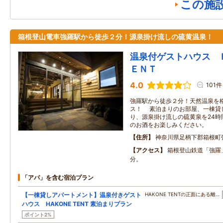
この施
箱根登山電車強羅駅から徒歩２分！源泉掛け流しの硫黄温泉！
温泉付ゲストハウス 
ＥＮＴ
4.0
101件
強羅駅から徒歩２分！天然温泉を
ス！ 素泊まりのお部屋、一棟貸
り、源泉掛け流しの硫黄泉を24時間
のお酒をお楽しみください。
住所
神奈川県足柄下郡箱根町
アクセス
箱根登山鉄道「強羅
分。
「アパ」を含む宿泊プラン
【一棟貸しアパートメント】温泉付きゲスト
HAKONE TENTの正面にある離…
ハウス HAKONE TENT 素泊まりプラン
ポイント2%