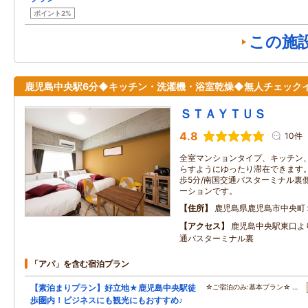
ポイント2%
この施
鹿児島中央駅6分◆キッチン・洗濯機・浴室乾燥◆無人チェック
ＳＴＡＹＴＵＳ
4.8
10件
全室マンションタイプ、キッチン
らすようにゆったり滞在できます。
歩5分/南国交通バスターミナル裏
ーションです。
住所
鹿児島県鹿児島市中央町
アクセス
鹿児島中央駅東口よ
通バスターミナル裏
「アパ」を含む宿泊プラン
【素泊まりプラン】好立地★鹿児島中央駅徒
☆ご宿泊のみ:基本プラン☆ …
歩圏内！ビジネスにも観光にもおすすめ♪