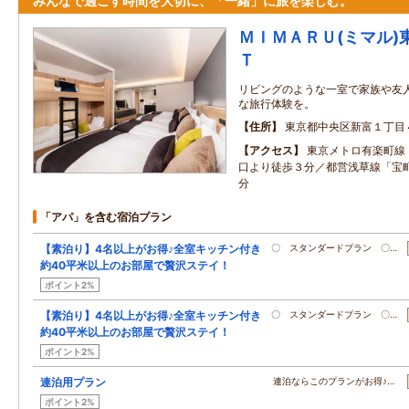
みんなで過ごす時間を大切に、「一緒」に旅を楽しむ。
ＭＩＭＡＲＵ(ミマル)
Ｔ
リビングのような一室で家族や友
な旅行体験を。
住所
東京都中央区新富１丁目
アクセス
東京メトロ有楽町線
口より徒歩３分／都営浅草線「宝
分
「アパ」を含む宿泊プラン
【素泊り】4名以上がお得♪全室キッチン付き
〇 スタンダードプラン 〇…
約40平米以上のお部屋で贅沢ステイ！
ポイント2%
【素泊り】4名以上がお得♪全室キッチン付き
〇 スタンダードプラン 〇…
約40平米以上のお部屋で贅沢ステイ！
ポイント2%
連泊用プラン
連泊ならこのプランがお得♪…
ポイント2%