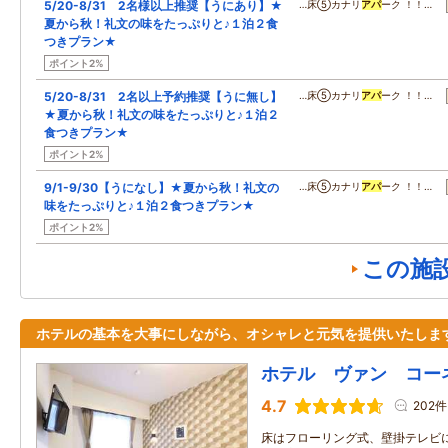
5/20-8/31 2名様以上推奨【うにあり】★
…床⑤カナリ
アパ
ーク ！！…
夏から秋！礼文の味をたっぷりと♪１泊２食
つきプラン★
ポイント2%
5/20-8/31 2名以上予約推奨【うに無し】
…床⑤カナリ
アパ
ーク ！！…
★夏から秋！礼文の味をたっぷりと♪１泊２
食つきプラン★
ポイント2%
9/1-9/30【うになし】★夏から秋！礼文の
…床⑤カナリ
アパ
ーク ！！…
味をたっぷりと♪１泊２食つきプラン★
ポイント2%
この施
ホテルの基本を大事にしながら、オシャレと元気を提供いたしま
ホテル ヴァン コー
4.7
202件
床はフローリング式、壁掛テレビに