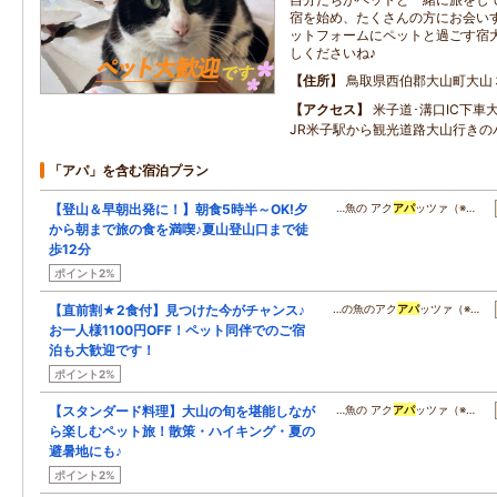
宿を始め、たくさんの方にお会い
ットフォームにペットと過ごす宿
しくださいね♪
住所
鳥取県西伯郡大山町大山
アクセス
米子道･溝口IC下車
JR米子駅から観光道路大山行き
「アパ」を含む宿泊プラン
【登山＆早朝出発に！】朝食5時半～OK!夕
…魚の アク
アパ
ッツァ（※…
から朝まで旅の食を満喫♪夏山登山口まで徒
歩12分
ポイント2%
【直前割★2食付】見つけた今がチャンス♪
…の魚のアク
アパ
ッツァ（※…
お一人様1100円OFF！ペット同伴でのご宿
泊も大歓迎です！
ポイント2%
【スタンダード料理】大山の旬を堪能しなが
…魚の アク
アパ
ッツァ（※…
ら楽しむペット旅！散策・ハイキング・夏の
避暑地にも♪
ポイント2%