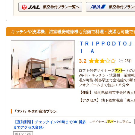
航空券付プラン一覧へ
航空券付プラン
キッチンや洗濯機、浴室暖房乾燥機も完備で料理・洗濯も可能で
ＴＲＩＰＰＯＤＴＯＪ
Ｉ Ａ
3.2
25件
ロフト付デザイナーズ
アパ
ートの
Wi-Fi・キッチン・洗濯機・浴室
濯が可能♪博多駅まで空港線で6駅
フオクドームまで徒歩１５分☆
住所
福岡県福岡市中央区唐人
アクセス
地下鉄空港線「唐人
「アパ」を含む宿泊プラン
【直前割引】チェックイン29時までOK!博多
…ザイナーズ
アパ
ートに宿泊…
までアクセス良好♪
ポイント2%