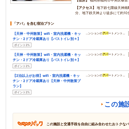
住所
福岡県福岡市中央区春吉
アクセス
地下鉄七隈線天神南
分、地下鉄天神より徒歩にて約10
「アパ」を含む宿泊プラン
【天神・中州散策】wifi・室内洗濯機・キッ
…ンションの
アパ
ートメント…
チン・2ドア冷蔵庫あり【バストイレ別々】
ポイント2%
【天神・中州散策】wifi・室内洗濯機・キッ
…ンションの
アパ
ートメント…
チン・2ドア冷蔵庫あり【バストイレ別々】
ポイント2%
【2泊以上がお得】wifi・室内洗濯機・キッ
…ンションの
アパ
ートメント…
チン・2ドア冷蔵庫あり【天神・中州散策プ
ラン】
ポイント2%
この施
この施設と交通手段を自由に組み合わせたおトクな