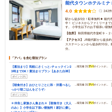
能代タウンホテルミナ
4.0
242件
駅から徒歩5分！駐車無料★ 能代
中！ ビジネスからファミリーまで
す。 小学生以下のお子様添い寝無
住所
秋田県能代市畠町９－２
アクセス
JR能代駅から徒歩
スステーションから徒歩約10分。能
分。
「アパ」を含む宿泊プラン
【素泊まり】気軽にさくっと♪チェックイン2
…場完備 [5]
アパ
ポイントが…
3時までOK！素泊まりプラン【あきた白神】
ポイント2%
【朝食付き】おひとりごとに和・洋選べるし
…場完備 [5]
アパ
ポイントが…
っかり朝ごはんをどうぞ♪
ポイント2%
☆仲良し家族さん集まれ☆【朝食付き（大人
…場完備 [5]
アパ
ポイントが…
のみ）】小学生以下添い寝無料！家計に優し