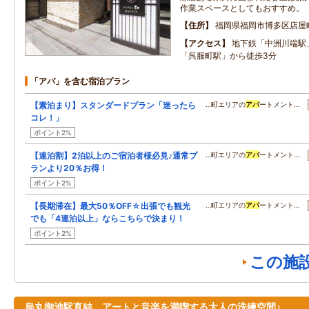
作業スペースとしてもおすすめ。
住所
福岡県福岡市博多区店屋
アクセス
地下鉄「中洲川端駅
「呉服町駅」から徒歩3分
「アパ」を含む宿泊プラン
【素泊まり】スタンダードプラン「迷ったら
…町エリアの
アパ
ートメント…
コレ！」
ポイント2%
【連泊割】2泊以上のご宿泊者様必見♪通常プ
…町エリアの
アパ
ートメント…
ランより20％お得！
ポイント2%
【長期滞在】最大50％OFF☆出張でも観光
…町エリアの
アパ
ートメント…
でも「4連泊以上」ならこちらで決まり！
ポイント2%
この施
烏丸御池駅直結 アートと音楽を満喫する大人の洗練空間♪