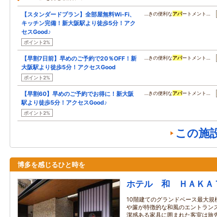
【スタンダードプラン】全部屋無料Wi-Fi、
…きの便利な
アパ
ートメント…
キッチン完備！新大阪駅より徒歩5分！アク
セスGood♪
ポイント2%
【早割7日前】早めのご予約で20％OFF！新
…きの便利な
アパ
ートメント…
大阪駅より徒歩5分！アクセスGood
ポイント2%
【早割60】早めのご予約でお得に！新大阪
…きの便利な
アパ
ートメント…
駅より徒歩5分！アクセスGood♪
ポイント2%
この施
博多を感じるひと時を
ホテル 和 ＨＡＫＡ
10階建てのグランドベース最大規
や簾が特徴的な和風のエントラン
潔感ある家具に囲まれた客室は旅