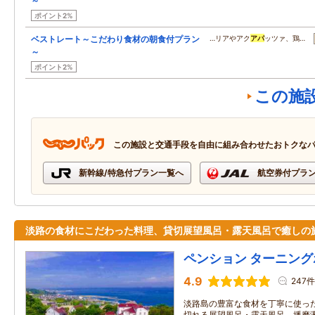
～
ポイント2%
ベストレート～こだわり食材の朝食付プラン
…リアやアク
アパ
ッツァ、鶏…
～
ポイント2%
この施
この施設と交通手段を自由に組み合わせたおトクな
新幹線/特急付プラン一覧へ
航空券付プラ
淡路の食材にこだわった料理、貸切展望風呂・露天風呂で癒しの
ペンション ターニン
4.9
247件
淡路島の豊富な食材を丁寧に使っ
切れる展望風呂・露天風呂、播磨