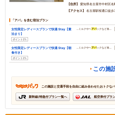
住所
愛知県名古屋市中村区名
アクセス
名古屋駅桜通口徒歩
「アパ」を含む宿泊プラン
女性限定レディースプランで快適 Stay【素
…ミルクやヘ
アパ
ックなど各…
泊まり】
ポイント2%
女性限定レディースプランで快適 Stay【朝
…ミルクやヘ
アパ
ックなど各…
食付き】
ポイント2%
この施
この施設と交通手段を自由に組み合わせたおトクな
新幹線/特急付プラン一覧へ
航空券付プラ