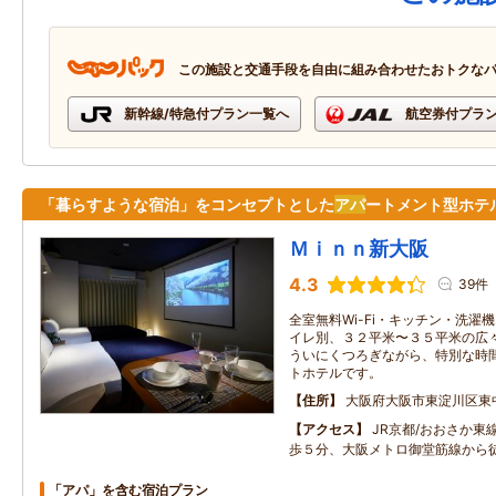
この施設と交通手段を自由に組み合わせたおトクな
新幹線/特急付プラン一覧へ
航空券付プラ
「暮らすような宿泊」をコンセプトとした
アパ
ートメント型ホテ
Ｍｉｎｎ新大阪
4.3
39件
全室無料Wi-Fi・キッチン・洗濯
イレ別、３２平米〜３５平米の広
ういにくつろぎながら、特別な時
トホテルです。
住所
大阪府大阪市東淀川区東
アクセス
JR京都/おおさか東
歩５分、大阪メトロ御堂筋線から
「アパ」を含む宿泊プラン