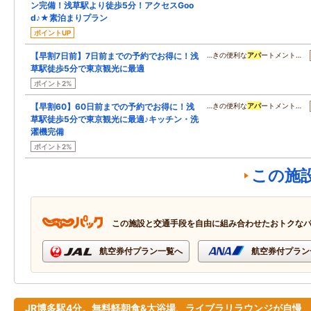
ン完備！浅草駅より徒歩5分！アクセスGoo
d♪★素泊まりプラン
ポイントUP
【早割7日前】7日前までの予約でお得に！浅
…きの便利な
アパ
ートメント…
草駅徒歩5分で東京観光に最適
ポイント2%
【早割60】60日前までの予約でお得に！浅
…きの便利な
アパ
ートメント…
草駅徒歩5分で東京観光に最適♪キッチン・洗
濯機完備
ポイント2%
この施
この施設と交通手段を自由に組み合わせたおトクな
航空券付プラン一覧へ
航空券付プラン
JR博多駅4分。無料軽朝食&大浴場、ライブラリラウンジが自慢