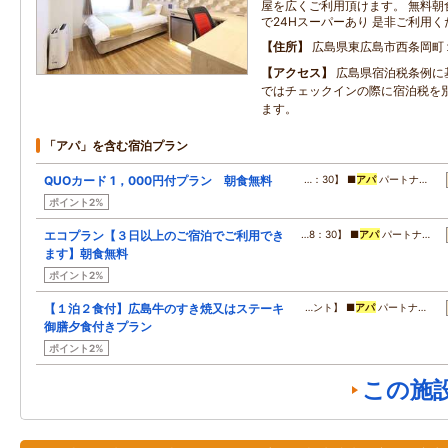
屋を広くご利用頂けます。 無料朝食
で24Hスーパーあり 是非ご利用く
住所
広島県東広島市西条岡町
アクセス
広島県宿泊税条例に
ではチェックインの際に宿泊税を
ます。
「アパ」を含む宿泊プラン
QUOカード 1，000円付プラン 朝食無料
…：30】 ■
アパ
パートナ…
ポイント2%
エコプラン【３日以上のご宿泊でご利用でき
…8：30】 ■
アパ
パートナ…
ます】朝食無料
ポイント2%
【１泊２食付】広島牛のすき焼又はステーキ
…ント】 ■
アパ
パートナ…
御膳夕食付きプラン
ポイント2%
この施