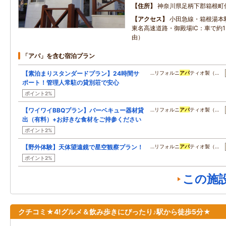
住所
神奈川県足柄下郡箱根町
アクセス
小田急線・箱根湯本
東名高速道路・御殿場IC：車で約1
由）
「アパ」を含む宿泊プラン
【素泊まりスタンダードプラン】24時間サ
…リフォルニ
アパ
ティオ製（…
ポート！管理人常駐の貸別荘で安心
ポイント2%
【ワイワイBBQプラン】バーベキュー器材貸
…リフォルニ
アパ
ティオ製（…
出（有料）+お好きな食材をご持参ください
ポイント2%
【野外体験】天体望遠鏡で星空観察プラン！
…リフォルニ
アパ
ティオ製（…
ポイント2%
この施
クチコミ★4!グルメ＆飲み歩きにぴったり♪駅から徒歩5分★