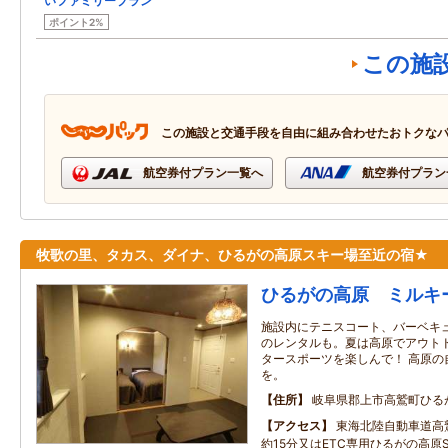
いファミリープラン
ポイント2%
この施
この施設と交通手段を自由に組み合わせたおトクな
航空券付プラン一覧へ
航空券付プラン
牧歌の里、タカス、ダイナ、ひるがの高原スキー場至近の宿★
ひるがの高原 ミルキ
施設内にテニスコート、バーベキ
のレンタルも。夏は高原でアウトド
タースポーツを楽しんで！ 高原の
を。
住所
岐阜県郡上市高鷲町ひる
アクセス
東海北陸自動車道高鷲
約15分又はETC専用ひるがの高原S.