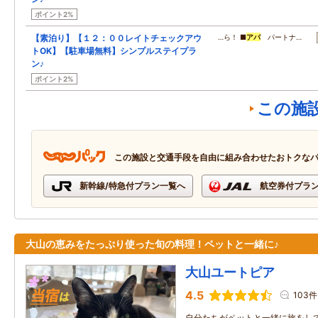
ポイント2%
【素泊り】【１２：００レイトチェックアウ
…ら！ ■
アパ
パートナ…
トOK】【駐車場無料】シンプルステイプラ
ン♪
ポイント2%
この施
この施設と交通手段を自由に組み合わせたおトクな
新幹線/特急付プラン一覧へ
航空券付プラ
大山の恵みをたっぷり使った旬の料理！ペットと一緒に♪
大山ユートピア
4.5
103件
自分たちがペットと一緒に旅をし