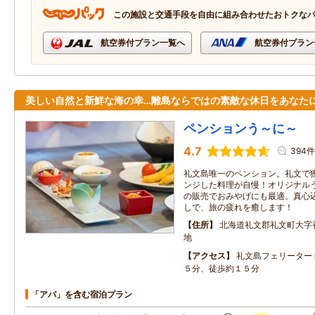
この施設と交通手段を自由に組み合わせたおトクな
航空券付プラン一覧へ
航空券付プラン
美しい自然と新鮮な海の幸…離島ならではの素敵な休日をあなた
ペンションう～に～
4.7
394件
礼文島唯一のペンション。礼文で
ンジした料理が自慢！オリジナル
の販売でおみやげにも最適。真心
しで、旅の疲れを癒します！
住所
北海道礼文郡礼文町大字
地
アクセス
礼文島フェリーター
５分、徒歩約１５分
「アパ」を含む宿泊プラン