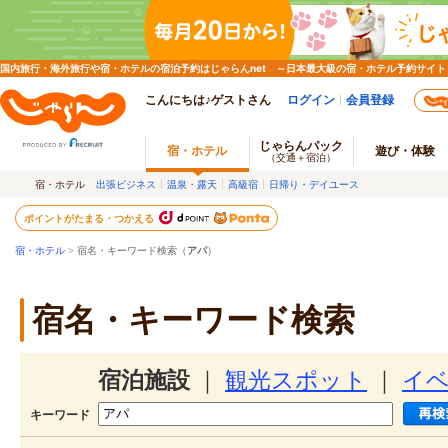
国内旅行・海外旅行や宿・ホテルの宿泊予約はじゃらんnet ～日本最大級の宿・ホテル予約サイト
こんにちは♪ゲストさん
ログイン
会員登録
じゃらんパック
宿・ホテル
遊び・体験
（交通＋宿泊）
宿・ホテル
出張ビジネス
温泉・露天
高級宿
日帰り・デイユース
ポイントがたまる・つかえる
宿・ホテル
> 宿名・キーワード検索（
アパ
）
宿名・キーワード検索
宿泊施設
｜
観光スポット
｜
イ
キーワード