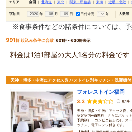
エリア
全国
｜
北海道
｜
東北
｜
関東・甲信越
｜
東海
｜
近畿・北陸
｜
年
月
日
日付未定
泊
宿泊日
人数等
※食事条件などの諸条件については、予
991
軒 絞込み条件に合致
601軒～630軒表示
料金は1泊1部屋の大人1名分の料金で
天神・博多・中洲にアクセス良 バストイレ別キッチン・洗濯機付
フォレストイン福岡
3.3
87件
天神・博多・中洲にアクセス良。全
室客室内wifi無料 さらにポケット
予約制） コンビニ徒歩2分、スー
ッチン、電子レンジ付きです。