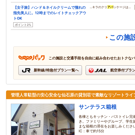
【女子旅】ハンド＆ネイルクリームで憧れの
…キラのクリ
アパ
ッケージは…
指先美人に。12時までのレイトチェックアウ
トOK
ポイント2%
この施
この施設と交通手段を自由に組み合わせたおトクな
新幹線/特急付プラン一覧へ
航空券付プラ
管理人常駐型の安心安全な仙石原の貸別荘で素敵なリゾートライ
サンテラス箱根
各棟ともキッチン・バストイレ完備
き。ファミリーやグループ、学生
まな箱根の滞在をお楽しみくださ
IC：車で約15分