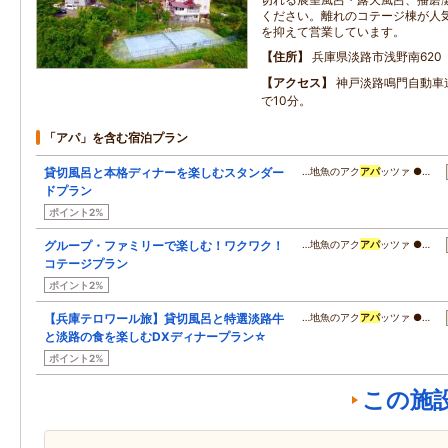
ください。離れのコテージ棟が人
を抑えて営業しています。
住所
兵庫県淡路市浅野南620
アクセス
神戸淡路鳴門自動車
で10分。
「アパ」を含む宿泊プラン
貸切風呂と本格ディナーを楽しむスタンダー
…地魚のアク
アパ
ッツァ ●…
ドプラン
ポイント2%
グループ・ファミリーで楽しむ！ワクワク！
…地魚のアク
アパ
ッツァ ●…
コテージプラン
ポイント2%
【兵庫テロワール旅】貸切風呂と特選淡路牛
…地魚のアク
アパ
ッツァ ●…
と淡路の食を楽しむDXディナープラン☆
ポイント2%
この施