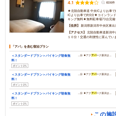
4.1
606件
★北陸自動車道 中央ICよりお車で
ICよりお車で約5分★コインラン
キング無料★無料駐車場73台完
住所
新潟県新潟市中央区東出
アクセス
北陸自動車道新潟中
１０分！交通の利便性に富んでい
「アパ」を含む宿泊プラン
＜スタンダードプラン＞バイキング朝食無
…分 ★アク
アパ
ーク新潟ま…
料！
ポイント2%
＜スタンダードプラン＞バイキング朝食無
…分 ★アク
アパ
ーク新潟ま…
料！
ポイント2%
＜スタンダードプラン＞バイキング朝食無
…分 ★アク
アパ
ーク新潟ま…
料！
ポイント2%
この施