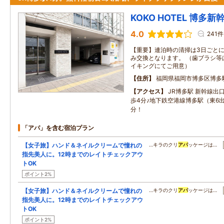
KOKO HOTEL 博多新
4.0
241件
【重要】連泊時の清掃は3日ごと
み交換となります。 （歯ブラシ等
イキングにてご用意）
住所
福岡県福岡市博多区博多
アクセス
JR博多駅 新幹線出
歩4分♪地下鉄空港線博多駅（東6
分！
「アパ」を含む宿泊プラン
【女子旅】ハンド＆ネイルクリームで憧れの
…キラのクリ
アパ
ッケージは…
指先美人に。12時までのレイトチェックアウ
トOK
ポイント2%
【女子旅】ハンド＆ネイルクリームで憧れの
…キラのクリ
アパ
ッケージは…
指先美人に。12時までのレイトチェックアウ
トOK
ポイント2%