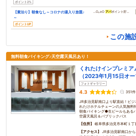
ポイント2%
【素泊り】朝食なし～コロナの湯入り放題♪
…○｡o○
アパ
ポイント貯…
～
ポイントUP
この施
無料朝食バイキング♪天空露天風呂あり！
くれたけインプレミア
（2023年1月15日オ
フォトギャラリー
4.3
351件
JR多治見駅南口より駅直結！ビジ
れたけホテルチェーンの人気無料
朝食バイキング●生ビールもある
空露天風呂＆パブリックバス
住所
岐阜県多治見市本町１丁
アクセス
JR多治見駅南口か