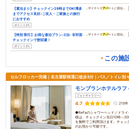
【素泊まり】チェックイン29時までOK!博多
…ザイナーズ
アパ
ートに宿泊…
までアクセス良好♪ご友人・ご家族との旅行
におすすめ
ポイント2%
【特別 割引】お得な連泊プラン♪2泊- 非対面
…ザイナーズ
アパ
ートに宿泊…
チェックインで密回避！
ポイント2%
この施
セルフロッカー完備｜名古屋駅桜通口徒歩3分｜バス／トイレ別
モンブランホテルラフ
フォトギャラリー
4.7
215件
●ReFaのシャワーヘッド／ドラ
様は、チェックイン当日10時～2
を無料でご利用頂けます。チェッ
のお預かり可能です。