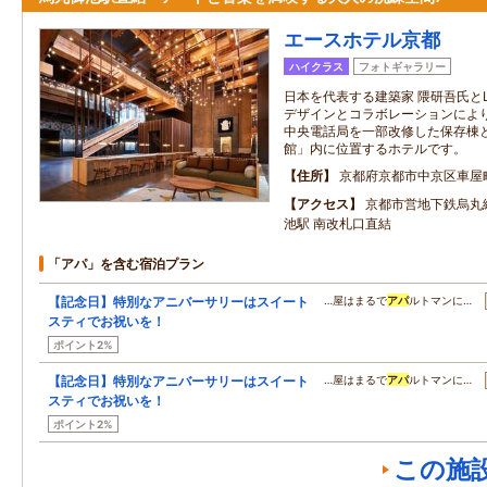
エースホテル京都
ハイクラス
フォトギャラリー
日本を代表する建築家 隈研吾氏と
デザインとコラボレーションによ
中央電話局を一部改修した保存棟
館」内に位置するホテルです。
住所
京都府京都市中京区車屋
アクセス
京都市営地下鉄烏丸
池駅 南改札口直結
「アパ」を含む宿泊プラン
【記念日】特別なアニバーサリーはスイート
…屋はまるで
アパ
ルトマンに…
スティでお祝いを！
ポイント2%
【記念日】特別なアニバーサリーはスイート
…屋はまるで
アパ
ルトマンに…
スティでお祝いを！
ポイント2%
この施