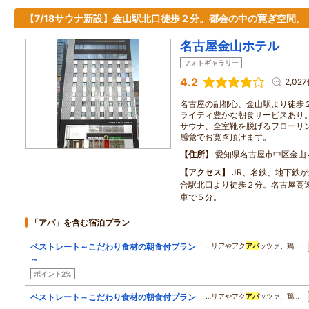
【7/18サウナ新設】金山駅北口徒歩２分。都会の中の寛ぎ空間。
名古屋金山ホテル
フォトギャラリー
4.2
2,02
名古屋の副都心、金山駅より徒歩２
ライティ豊かな朝食サービスあり。
サウナ、全室靴を脱げるフローリン
感覚でお寛ぎ頂けます。
住所
愛知県名古屋市中区金山
アクセス
JR、名鉄、地下鉄
合駅北口より徒歩２分。名古屋高
車で５分。
「アパ」を含む宿泊プラン
ベストレート～こだわり食材の朝食付プラン
…リアやアク
アパ
ッツァ、鶏…
～
ポイント2%
ベストレート～こだわり食材の朝食付プラン
…リアやアク
アパ
ッツァ、鶏…