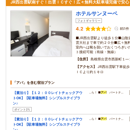
JR西出雲駅南すぐ！出雲ＩＣすぐ！広々無料大駐車場完備で安心
ホテルサンヌーベ
フォトギャラリー
4.2
851件
■JR西出雲駅より徒歩１分■山陰
雲大社まで車で約２０分■広々無
室内へは靴を脱いでおくつろぎい
ト接続可能（有線・無線）
住所
島根県出雲市西新町１―
アクセス
JR西出雲駅下車徒歩
ＩＣより約１キロ
「アパ」を含む宿泊プラン
【素泊り】【１２：００レイトチェックアウ
…ら！ ■
アパ
パートナ…
トOK】【駐車場無料】シンプルステイプラ
ン♪
ポイント2%
【素泊り】【１２：００レイトチェックアウ
…ら！ ■
アパ
パートナ…
トOK】【駐車場無料】シンプルステイプラ
ン♪