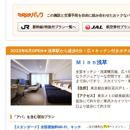
この施設と交通手段を自由に組み合わせたおトクな
新幹線/特急付プラン一覧へ
航空券付プラ
2022年6月OPEN★浅草駅から徒歩5分！広々キッチン付きホテル
Ｍｉｎｎ浅草
全室キッチン・洗濯機完備。広々5
なラグジュアリーな空間です。 浅
まで歩いてすぐ、スカイツリー・
住所
東京都台東区花川戸１－
アクセス
東京メトロ銀座線浅
徒歩にて約５分／東武スカイツリ
口より徒歩にて約２分
「アパ」を含む宿泊プラン
【スタンダード】全部屋無料Wi-Fi、キッチ
…きの便利な
アパ
ートメント…