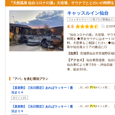
『天然温泉 仙台コロナの湯』大浴場、サウナでととのいの時間を
キャッスルイン仙台
フォトギャラリー
宿ブログ新着あり
4.5
2,131
『仙台コロナの湯』大浴場、サウ
時間を ◆男女サウナにはオートロ
料。大型車もご相談ください ◆仙
島や仙台港エリアの拠点に◎
住所
宮城県仙台市宮城野区福
アクセス
仙台東部道路、仙台港
仙台東ICより車で5分・JR仙石線
車、徒歩30分。
「アパ」を含む宿泊プラン
【直前割】【当日限定】あればラッキー！素
…○。o○
アパ
ポイント貯…
泊まり☆
ポイント2%
【直前割】【当日限定】あればラッキー！素
…○。o○
アパ
ポイント貯…
泊まり☆