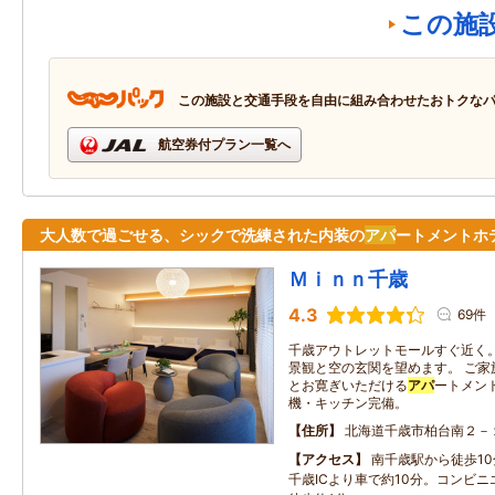
この施
この施設と交通手段を自由に組み合わせたおトクな
航空券付プラン一覧へ
大人数で過ごせる、シックで洗練された内装の
アパ
ートメントホ
Ｍｉｎｎ千歳
4.3
69件
千歳アウトレットモールすぐ近く。
景観と空の玄関を望めます。 ご家
とお寛ぎいただける
アパ
ートメン
機・キッチン完備。
住所
北海道千歳市柏台南２－
アクセス
南千歳駅から徒歩1
千歳ICより車で約10分。コンビ