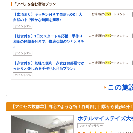
「アパ」を含む宿泊プラン
【素泊まり】キッチン付きで自炊もOK！大
…と1部屋の
アパ
ートメント…
自然の中で静かな時間を満喫♪
ポイント2%
【朝食付き】1日のスタートを応援！手作り
…と1部屋の
アパ
ートメント…
和食の軽朝食付きで、快適な朝のひとときを
♪
ポイント2%
【夕食付き】気軽で便利！夕食はお部屋でゆ
…と1部屋の
アパ
ートメント…
ったりと楽しめる手作りお弁当プラン♪
ポイント2%
この施
【アクセス抜群◎】自宅のような宿！谷町四丁目駅から徒歩4分
ホテルマイステイズ大
フォトギャラリー