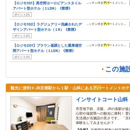
【ロジモ101】異空間ヨーロピアンスタイル
…ッチン付き
アパ
ートメント…
アパート型ホテル（１LDK）《禁煙》
ポイント2%
【ロジモ102】ラグジュアリー洗練されたデ
…ッチン付き
アパ
ートメント…
ザインアパート型ホテル（１K）《禁煙》
ポイント2%
【ロジモ201】ブラウン基調とした重厚感空
…ッチン付き
アパ
ートメント…
間アパート型ホテル（１LDK）《禁煙》
ポイント2%
この施
観光に便利☆JR京都駅から１駅・山科にある
アパ
ートメントホテ
インサイトコート山科
市営地下鉄、京阪、JRの各駅が徒
心部や滋賀県への観光に便利！ 普
生活感が当施設の良さです。 「京
体験をしてみませんか？
住所
京都府京都市山科区御陵