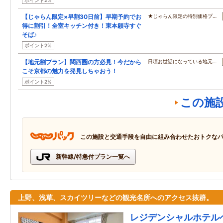
ポイント2%
【じゃらん限定×早割30日前】早期予約でお
★じゃらん限定の特別価格プ…
得に割引！全室キッチン付き！東本願寺すぐ
そば♪
ポイント2%
【地元割プラン】関西圏の方必見！今だから
日頃お世話になっている地元…
こそ京都の魅力を発見しちゃおう！
ポイント2%
この施
この施設と交通手段を自由に組み合わせたおトクな
新幹線/特急付プラン一覧へ
上野、浅草、スカイツリーなどの観光名所へのアクセス抜群。
レジデンシャルホテル