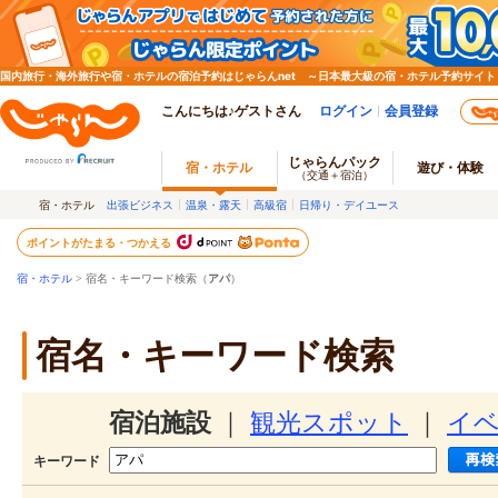
国内旅行・海外旅行や宿・ホテルの宿泊予約はじゃらんnet ～日本最大級の宿・ホテル予約サイト
こんにちは♪ゲストさん
ログイン
会員登録
じゃらんパック
宿・ホテル
遊び・体験
（交通＋宿泊）
宿・ホテル
出張ビジネス
温泉・露天
高級宿
日帰り・デイユース
ポイントがたまる・つかえる
宿・ホテル
> 宿名・キーワード検索（
アパ
）
宿名・キーワード検索
宿泊施設
｜
観光スポット
｜
イ
キーワード