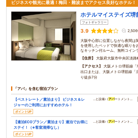
ビジネスや観光に最適！梅田・難波までアクセス良好なホテル！
ホテルマイステイズ堺
フォトギャラリー
3.9
2,50
大阪中心部に位置しながら夜間は閑
を使用したベッドで快適な眠りをお
なキッチン付ルーム、無料コイン
住所
大阪府大阪市中央区淡路
アクセス
大阪メトロ堺筋線「
出口または、大阪メトロ堺筋線「
り徒歩7分
「アパ」を含む宿泊プラン
【ベストレート／素泊まり】 ビジネス＆レ
…と設備♪ (
アパ
ートメント…
ジャーのご利用におすすめホテル！
ポイントUP
【連泊ECOプラン／素泊まり】連泊でお得に
…と設備♪ (
アパ
ートメント…
ステイ！（※客室清掃なし）
ポイントUP