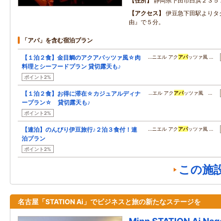
住所
静岡県下田市白浜２３５
アクセス
伊豆急下田駅よりタ
由』で５分。
「アパ」を含む宿泊プラン
【１泊２食】金目鯛のアクアパッツァ風☆肉
…ニエル アク
アパ
ッツァ風 …
料理とシーフードプラン 貸切露天も♪
ポイント2%
【１泊２食】お得に滞在☆カジュアルディナ
…エル アク
アパ
ッツァ風 …
ープラン☆ 貸切露天も♪
ポイント2%
【連泊】のんびり伊豆旅行♪２泊３食付！連
…ニエル アク
アパ
ッツァ風 …
泊プラン
ポイント2%
この施
名古屋「STATION Ai」でビジネスと旅の新たなステージを