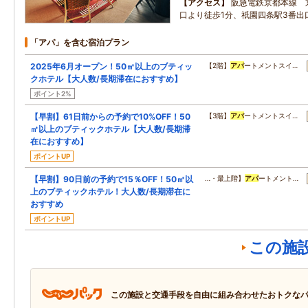
アクセス
阪急電鉄京都本線 
口より徒歩1分、祇園四条駅3番出
「アパ」を含む宿泊プラン
2025年6月オープン！50㎡以上のブティッ
【2階】
アパ
ートメントスイ…
クホテル【大人数/長期滞在におすすめ】
ポイント2%
【早割】61日前からの予約で10%OFF！50
【3階】
アパ
ートメントスイ…
㎡以上のブティックホテル【大人数/長期滞
在におすすめ】
ポイントUP
【早割】90日前の予約で15％OFF！50㎡以
…・最上階】
アパ
ートメント…
上のブティックホテル！大人数/長期滞在に
おすすめ
ポイントUP
この施
この施設と交通手段を自由に組み合わせたおトクな