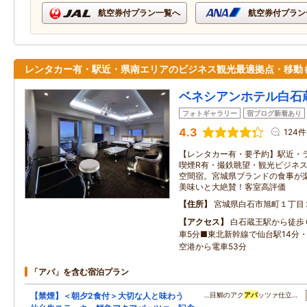
航空券付プラン一覧へ
航空券付プラン
レンタカー有・駅近・県南エリアのビジネス観光最適拠点・移動
ベネシアンホテル白石
フォトギャラリー
宿ブログ新着あり
4.3
124件
【レンタカー有・要予約】駅近・
喫煙R有・撮鉄眺望・観光ビジネ
空間宿。宮城県ブランドの食事が楽
美味いと大絶賛！客室高評価
住所
宮城県白石市旭町１丁目
アクセス
白石蔵王駅から徒歩
車5分■東北新幹線で仙台駅14分・
空港から電車53分
「アパ」を含む宿泊プラン
【禁煙】＜朝夕2食付＞大切な人と味わう
…目鯛のアク
アパ
ッツァ仕立…