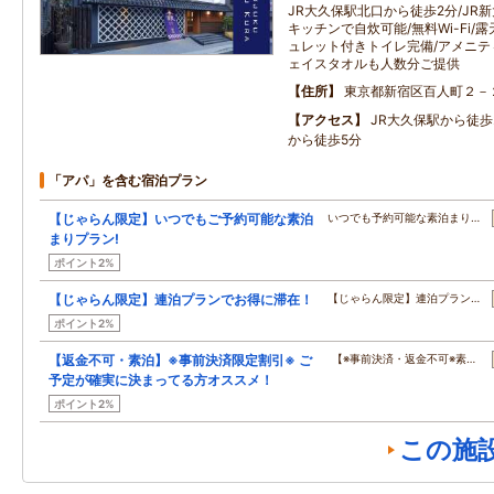
JR大久保駅北口から徒歩2分/JR
キッチンで自炊可能/無料Wi-Fi/
ュレット付きトイレ完備/アメニテ
ェイスタオルも人数分ご提供
住所
東京都新宿区百人町２－
アクセス
JR大久保駅から徒歩
から徒歩5分
「アパ」を含む宿泊プラン
【じゃらん限定】いつでもご予約可能な素泊
いつでも予約可能な素泊まり…
まりプラン!
ポイント2%
【じゃらん限定】連泊プランでお得に滞在！
【じゃらん限定】連泊プラン…
ポイント2%
【返金不可・素泊】※事前決済限定割引※ ご
【※事前決済・返金不可※素…
予定が確実に決まってる方オススメ！
ポイント2%
この施