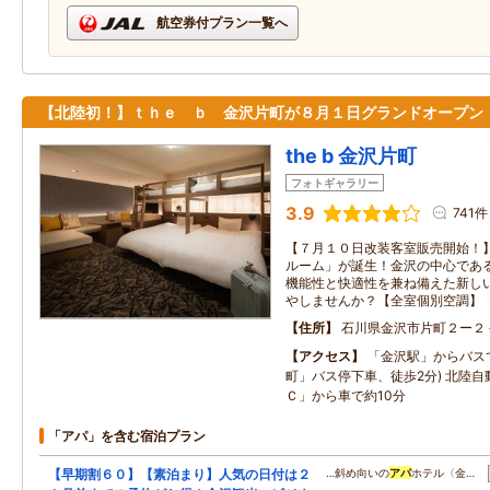
航空券付プラン一覧へ
【北陸初！】ｔｈｅ ｂ 金沢片町が８月１日グランドオープン
the b 金沢片町
フォトギャラリー
3.9
741件
【７月１０日改装客室販売開始！
ルーム」が誕生！金沢の中心であ
機能性と快適性を兼ね備えた新し
やしませんか？【全室個別空調】
住所
石川県金沢市片町２ー２
アクセス
「金沢駅」からバス
町」バス停下車、徒歩2分) 北陸
Ｃ」から車で約10分
「アパ」を含む宿泊プラン
【早期割６０】【素泊まり】人気の日付は２
…斜め向いの
アパ
ホテル〈金…