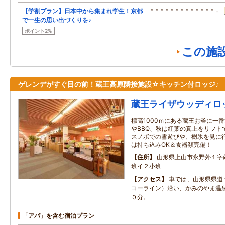
【学割プラン】日本中から集まれ学生！京都
＊＊＊＊＊＊＊＊＊＊＊＊＊…
で一生の思い出づくりを♪
ポイント2%
この施
ゲレンデがすぐ目の前！蔵王高原隣接施設☆キッチン付ロッジ♪
蔵王ライザウッディロ
標高1000ｍにある蔵王お釜に一
やBBQ、秋は紅葉の真上をリフト
スノボでの雪遊びや、樹氷を見に
は持ち込みOK＆食器類完備！
住所
山形県上山市永野外１字
班イ２小班
アクセス
車では、山形県県道
コーライン）沿い、かみのやま温
０分。
「アパ」を含む宿泊プラン