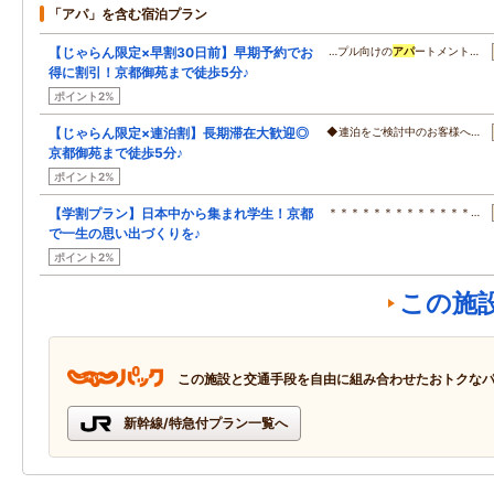
「アパ」を含む宿泊プラン
【じゃらん限定×早割30日前】早期予約でお
…プル向けの
アパ
ートメント…
得に割引！京都御苑まで徒歩5分♪
ポイント2%
【じゃらん限定×連泊割】長期滞在大歓迎◎
◆連泊をご検討中のお客様へ…
京都御苑まで徒歩5分♪
ポイント2%
【学割プラン】日本中から集まれ学生！京都
＊＊＊＊＊＊＊＊＊＊＊＊＊…
で一生の思い出づくりを♪
ポイント2%
この施
この施設と交通手段を自由に組み合わせたおトクな
新幹線/特急付プラン一覧へ