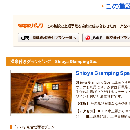
この施
この施設と交通手段を自由に組み合わせたおトクな
新幹線/特急付プラン一覧へ
航空券付プラ
温泉付きグランピング Shioya Glamping Spa
Shioya Gramping Spa
Shioya Glamping Spaは
サウナも利用でき、夕食は群馬県
牛からお選びいただけるステーキ
ワインも付いた豪華食材です。
住所
群馬県利根郡みなかみ町
アクセス
■ＪＲ水上駅から車
分 ■上越新幹線、上毛高原駅
「アパ」を含む宿泊プラン