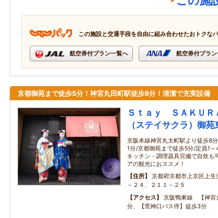
この施
この施設と交通手段を自由に組み合わせたおトクな
航空券付プラン一覧へ
航空券付プラン
京都御苑まで徒歩5分！神宮丸田町駅徒歩8分！清潔で充実設備
Ｓｔａｙ ＳＡＫＵＲ
（ステイサクラ）御苑
京阪本線神宮丸太町駅より徒歩8分
1分/京都御苑まで徒歩5分/定員1～
キッチン・調理器具完備で自炊も可
アの観光におススメ！
住所
京都府京都市上京区上生
－２４、２１１－２５
アクセス
京阪鴨東線 【神宮
分、【荒神口バス停】徒歩3分