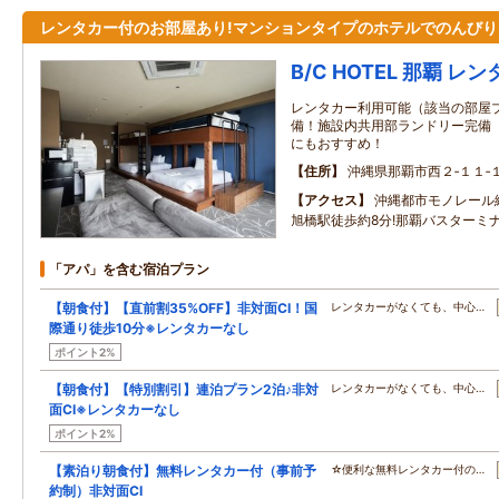
レンタカー付のお部屋あり!マンションタイプのホテルでのんびり
B/C HOTEL 那覇 
レンタカー利用可能（該当の部屋プラ
備！施設内共用部ランドリー完備
にもおすすめ！
住所
沖縄県那覇市西２‐１１‐
アクセス
沖縄都市モノレール
旭橋駅徒歩約8分!那覇バスターミナ
「アパ」を含む宿泊プラン
【朝食付】【直前割35%OFF】非対面CI！国
レンタカーがなくても、中心…
際通り徒歩10分※レンタカーなし
ポイント2%
【朝食付】【特別割引】連泊プラン2泊♪非対
レンタカーがなくても、中心…
面CI※レンタカーなし
ポイント2%
【素泊り朝食付】無料レンタカー付（事前予
☆便利な無料レンタカー付の…
約制）非対面CI