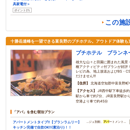
具家電付＞
ポイント2%
この施
十勝岳連峰を一望できる富良野のプチホテル。アウトドア体験も
プチホテル ブランネ
雄大な山々と田園に囲まれた風景
種アクティビティ付プランが好評！ 
レビの為、地上放送およびBS・C
だけません!!!
住所
北海道空知郡中富良野町
アクセス
JR西中駅下車徒歩約
駅から車で約7分、JR富良野駅か
空港より車で約45分
「アパ」を含む宿泊プラン
アパートメントタイプ!!【ブランラムリー】
…ジュ別館、
アパ
ートメント…
キッチン完備で自炊OK!!(素泊り)！！