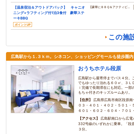
【温泉宿泊＆アウトドアパック】 キャニオ
【豪華にＢＢＱ＆アクティビ…
ニング+ラフティング付1泊3食付 豪華ステ
ーキBBQ
ポイントUP
この施
広島駅から１.３ｋｍ。シネコン、ショッピングモールも徒歩圏内
おうちホテル段原
広島駅から最寄停までバス４分。
でもゆったり泊れる６０㎡、３Ｌ
ｉ完備で長期滞在にも対応。一部
もちゃ付きのキッズルームあり。
住所
広島県広島市南区段原南
０３・４０１・４０２・５０１・
６０１・６０２・６０４・７０１
アクセス
広島駅南口から広電バ
332号線のいずれかに乗車。「段
３分。