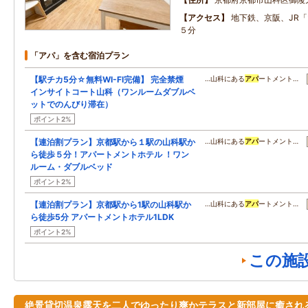
アクセス
地下鉄、京阪、JR
５分
「アパ」を含む宿泊プラン
【駅チカ5分☆無料WI-FI完備】 完全禁煙
…山科にある
アパ
ートメント…
インサイトコート山科（ワンルームダブルベ
ットでのんびり滞在）
ポイント2%
【連泊割プラン】京都駅から１駅の山科駅か
…山科にある
アパ
ートメント…
ら徒歩５分！アパートメントホテル ！ワン
ルーム・ダブルベッド
ポイント2%
【連泊割プラン】京都駅から1駅の山科駅か
…山科にある
アパ
ートメント…
ら徒歩5分 アパートメントホテル1LDK
ポイント2%
この施
絶景貸切温泉露天を二人でゆったり爽かテラスと新部屋に癒され