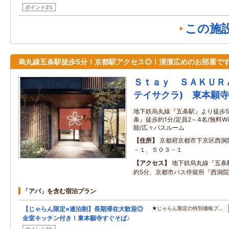
ポイント2%
この施
烏丸線五条駅徒歩5分！京都駅アクセス◎！清潔広めのお部屋で
Ｓｔａｙ ＳＡＫＵＲ
テイサクラ) 東本願寺
地下鉄烏丸線『五条駅』より徒歩5
条』徒歩約1分/定員2～4名/無料W
能/広々バスルーム
住所
京都府京都市下京区西洞
－１、５０３－１
アクセス
地下鉄烏丸線『五条
約5分、京都市バス停留所『西洞院
「アパ」を含む宿泊プラン
【じゃらん限定×連泊割】長期滞在大歓迎◎
★じゃらん限定の特別価格プ…
全室キッチン付き！東本願寺すぐそば♪