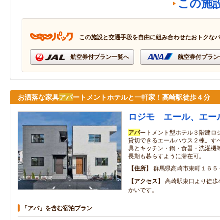
この施
この施設と交通手段を自由に組み合わせたおトクな
航空券付プラン一覧へ
航空券付プラン
お洒落な家具
アパ
ートメントホテルと一軒家！高崎駅徒歩４分
ロジモ エール、エー
アパ
ートメント型ホテル３階建ロ
貸切できるエールハウス２棟。す
具とキッチン・鍋・食器・洗濯機
長期も暮らすように滞在可。
住所
群馬県高崎市東町１６５
アクセス
高崎駅東口より徒歩
かいです。
「アパ」を含む宿泊プラン