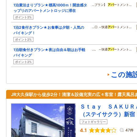
1泊素泊まりプラン★標高1000ｍ！開放感タ
…プラン】
アパ
ートメント…
ップリのアパートメントロッジに滞在
ポイント2%
1泊2食付きプラン★お食事は夕朝・人気の
…◎ ～快適
アパ
ートメント…
バイキング！
ポイント2%
1泊朝食付きプラン★夜は自由＆朝はお手軽
…。 ～快適
アパ
ートメント…
バイキング
ポイント2%
この施
JR大久保駅から徒歩2分！清潔＆設備充実の広々客室！露天風呂
Ｓｔａｙ ＳＡＫＵＲ
（ステイサクラ）新宿
フォトギャラリー
4.1
47件