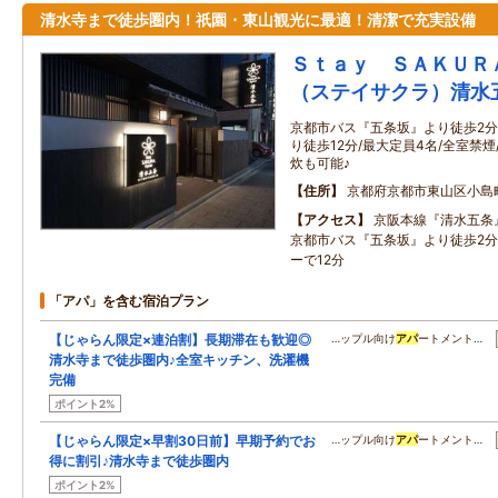
清水寺まで徒歩圏内！祇園・東山観光に最適！清潔で充実設備
Ｓｔａｙ ＳＡＫＵＲ
（ステイサクラ）清水
京都市バス『五条坂』より徒歩2分
り徒歩12分/最大定員4名/全室禁
炊も可能♪
住所
京都府京都市東山区小島
アクセス
京阪本線『清水五条』
京都市バス『五条坂』より徒歩2分
ーで12分
「アパ」を含む宿泊プラン
【じゃらん限定×連泊割】長期滞在も歓迎◎
…ップル向け
アパ
ートメント…
清水寺まで徒歩圏内♪全室キッチン、洗濯機
完備
ポイント2%
【じゃらん限定×早割30日前】早期予約でお
…ップル向け
アパ
ートメント…
得に割引♪清水寺まで徒歩圏内
ポイント2%