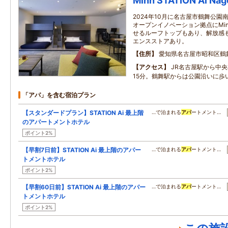
Minn STATION Ai Nag
2024年10月に名古屋市鶴舞公
オープンイノベーション拠点にMi
せるルーフトップもあり、解放感も
エンスストアあり。
住所
愛知県名古屋市昭和区鶴舞1‐2‐
アクセス
JR名古屋駅から中央
15分。鶴舞駅からは公園沿いに歩
「アパ」を含む宿泊プラン
【スタンダードプラン】STATION Ai 最上階
…で泊まれる
アパ
ートメント…
のアパートメントホテル
ポイント2%
【早割7日前】STATION Ai 最上階のアパー
…で泊まれる
アパ
ートメント…
トメントホテル
ポイント2%
【早割60日前】STATION Ai 最上階のアパー
…で泊まれる
アパ
ートメント…
トメントホテル
ポイント2%