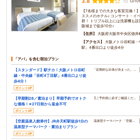
3.8
1,01
【7名様までの大きな客室完備！】
ススメのホテル♪ コンサート・イ
群！ トリプル以上には洗濯機も設
阪城まで徒歩10分♪
住所
大阪府大阪市中央区徳井
アクセス
大阪メトロ谷町線・
駅」4番出口より徒歩4分
「アパ」を含む宿泊プラン
【スタンダード】駅チカ！大阪メトロ谷町
「定期的な出張が決まった。…
線・中央線「谷町4丁目駅」4番出口より徒
歩4分！
ポイントUP
【早期割28／素泊まり】早期予約でオトク
【ご予約前に必ずご確認くだ…
な価格！※27日前から返金不可
ポイントUP
【空庭温泉入館券付】JR弁天町駅徒歩1分の
温泉型テーマパーク 「空庭…
温泉型テーマパーク・素泊まりプラン
ポイントUP