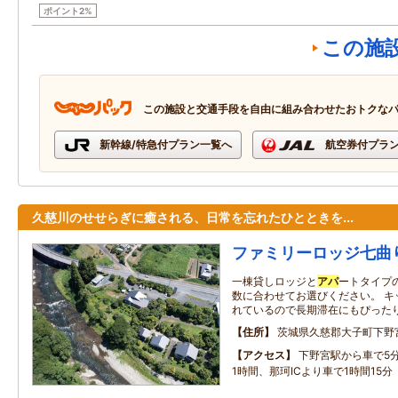
ポイント2%
この施
この施設と交通手段を自由に組み合わせたおトクな
新幹線/特急付プラン一覧へ
航空券付プラ
久慈川のせせらぎに癒される、日常を忘れたひとときを...
ファミリーロッジ七曲
一棟貸しロッジと
アパ
ートタイプ
数に合わせてお選びください。 キ
れているので長期滞在にもぴった
住所
茨城県久慈郡大子町下野宮
アクセス
下野宮駅から車で5分
1時間、那珂ICより車で1時間15分