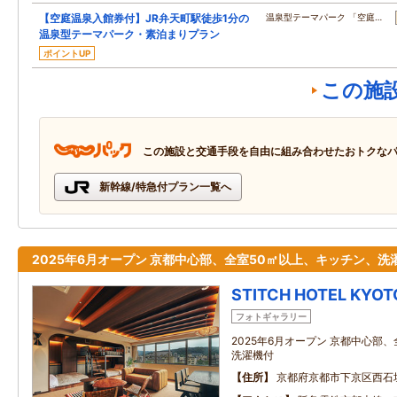
【空庭温泉入館券付】JR弁天町駅徒歩1分の
温泉型テーマパーク 「空庭…
温泉型テーマパーク・素泊まりプラン
ポイントUP
この施
この施設と交通手段を自由に組み合わせたおトクな
新幹線/特急付プラン一覧へ
2025年6月オープン 京都中心部、全室50㎡以上、キッチン、洗
STITCH HOTEL KYOT
フォトギャラリー
2025年6月オープン 京都中心部
洗濯機付
住所
京都府京都市下京区西石