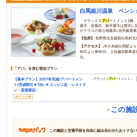
白馬姫川温泉 ペンシ
「デラックス
アパ
ートメント2棟
露天・岩風呂、新半露天は贅沢に
かテラスの居心地最高♪信州厳選
住所
長野県北安曇郡白馬村北
アクセス
JR大糸線白馬駅よ
科ICより車60分、上信越自動車道長
分。
「アパ」を含む宿泊プラン
【基本プラン】2017冬完成/アパートメン
…デラックス
アパ
ートメント…
ト/完成割引★1泊~★コンビニ近・レストラ
ン・居酒屋近♪
ポイントUP
この施
この施設と交通手段を自由に組み合わせたおトクな