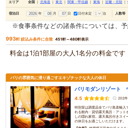
エリア
全国
｜
北海道
｜
東北
｜
関東・甲信越
｜
東海
｜
近畿・北陸
｜
年
月
日
日付未定
泊
宿泊日
人数等
※食事条件などの諸条件については、予
993
軒 絞込み条件に合致
451軒～480軒表示
料金は1泊1部屋の大人1名分の料金で
バリの雰囲気に浸り過ごすエキゾチックな大人の休日
バリモダンリゾート 
4.5
202件
特別室は調度品全てバリ島直輸入
れる館内・貸切露天風呂・アット
しの隠れ家宿。露天風呂付きスイ
の休日をお過ごしいただけます。