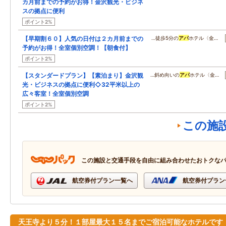
カ月前までの予約がお得！金沢観光・ビジネ
スの拠点に便利
ポイント2%
【早期割６０】人気の日付は２カ月前までの
…徒歩5分の
アパ
ホテル〈金…
予約がお得！全室個別空調！【朝食付】
ポイント2%
【スタンダードプラン】【素泊まり】金沢観
…斜め向いの
アパ
ホテル〈金…
光・ビジネスの拠点に便利◇32平米以上の
広々客室！全室個別空調
ポイント2%
この施
この施設と交通手段を自由に組み合わせたおトクな
航空券付プラン一覧へ
航空券付プラン
天王寺より５分！１部屋最大１５名までご宿泊可能なホテルです