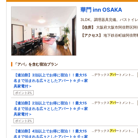
華門 inn OSAKA
3LDK。調理器具完備。バストイ
住所
大阪府大阪市阿倍野区阿
アクセス
地下鉄谷町線阿倍野
「アパ」を含む宿泊プラン
【連泊割】3泊以上でお得に宿泊！！最大15
…デラックス
アパ
ートメント…
名まで泊まれる広々としたアパート☆彡＜家
具家電付＞
ポイント2%
【連泊割】2泊以上でお得に宿泊！！最大15
…デラックス
アパ
ートメント…
名まで泊まれる広々としたアパート☆彡＜家
具家電付＞
ポイント2%
【連泊割】4泊以上でお得に宿泊！！最大15
…デラックス
アパ
ートメント…
名まで泊まれる広々としたアパート☆彡＜家