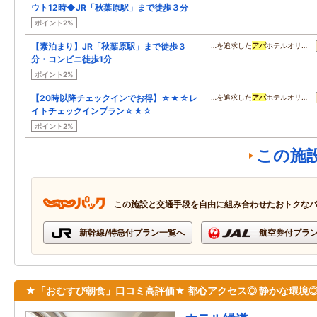
ウト12時◆JR「秋葉原駅」まで徒歩３分
ポイント2%
【素泊まり】JR「秋葉原駅」まで徒歩３
…を追求した
アパ
ホテルオリ…
分・コンビニ徒歩1分
ポイント2%
【20時以降チェックインでお得】☆★☆レ
…を追求した
アパ
ホテルオリ…
イトチェックインプラン☆★☆
ポイント2%
この施
この施設と交通手段を自由に組み合わせたおトクな
新幹線/特急付プラン一覧へ
航空券付プラ
★「おむすび朝食」口コミ高評価★ 都心アクセス◎ 静かな環境