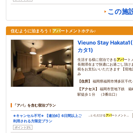
この施
住むように泊まろう！
アパ
ートメントホテル♪
Vieuno Stay Hak
カタ1)
生活する様に宿泊できる
アパ
ート
長期滞在まで快適にお過ごし頂けま
税をお支払いいただきます 【現地
み
住所
福岡県福岡市博多区千代
アクセス
福岡市営地下鉄 箱
駅徒歩１分 （3番出口）
「アパ」を含む宿泊プラン
※キャンセル不可※ 【連泊6】6日間以上ご
…いただける
アパ
ートメント…
利用される方限定プラン
ポイント2%