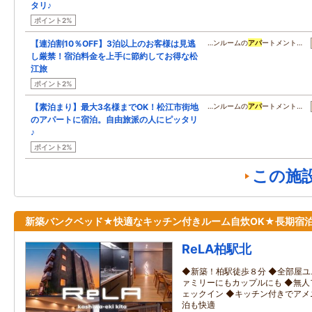
タリ♪
ポイント2%
【連泊割10％OFF】3泊以上のお客様は見逃
…ンルームの
アパ
ートメント…
し厳禁！宿泊料金を上手に節約してお得な松
江旅
ポイント2%
【素泊まり】最大3名様までOK！松江市街地
…ンルームの
アパ
ートメント…
のアパートに宿泊。自由旅派の人にピッタリ
♪
ポイント2%
この施
新築バンクベッド★快適なキッチン付きルーム自炊OK★長期宿
ReLA柏駅北
◆新築！柏駅徒歩８分 ◆全部屋ユ
ァミリーにもカップルにも ◆無
ェックイン ◆キッチン付きでアメ
泊も快適