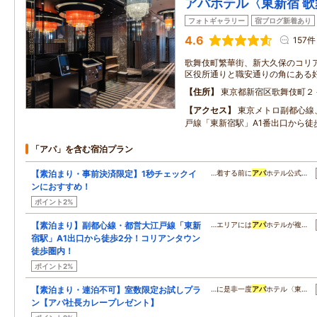
アパホテル〈東新宿 
フォトギャラリー
宿ブログ新着あり
4.6
157件
歌舞伎町繁華街、新大久保のコリ
区役所通りと職安通りの角にある
住所
東京都新宿区歌舞伎町２
アクセス
東京メトロ副都心線
戸線「東新宿駅」A1番出口から徒
「アパ」を含む宿泊プラン
【素泊まり・事前決済限定】1秒チェックイ
…着する前に
アパ
ホテル公式…
ンにおすすめ！
ポイント2%
【素泊まり】副都心線・都営大江戸線「東新
…エリアには
アパ
ホテルが複…
宿駅」A1出口から徒歩2分！コリアンタウン
徒歩圏内！
ポイント2%
【素泊まり・連泊不可】室数限定お試しプラ
…に是非一度
アパ
ホテル〈東…
ン【アパ社長カレープレゼント】