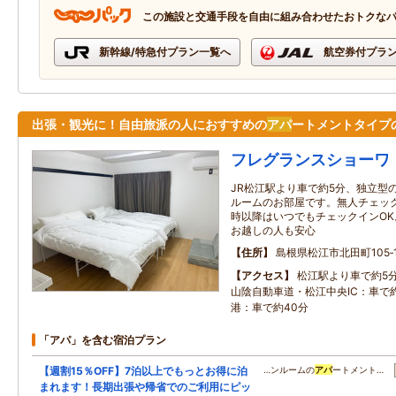
この施設と交通手段を自由に組み合わせたおトクな
新幹線/特急付プラン一覧へ
航空券付プラ
出張・観光に！自由旅派の人におすすめの
アパ
ートメントタイプ
フレグランスショーワ
JR松江駅より車で約5分、独立型
ルームのお部屋です。無人チェック
時以降はいつでもチェックインO
お越しの人も安心
住所
島根県松江市北田町105‐1 1
アクセス
松江駅より車で約5分
山陰自動車道・松江中央IC：車で
港：車で約40分
「アパ」を含む宿泊プラン
【週割15％OFF】7泊以上でもっとお得に泊
…ンルームの
アパ
ートメント…
まれます！長期出張や帰省でのご利用にピッ