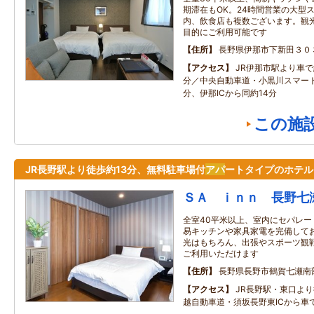
期滞在もOK。24時間営業の大型
内、飲食店も複数ございます。観
目的にご利用可能です
住所
長野県伊那市下新田３０
アクセス
JR伊那市駅より車で
分／中央自動車道・小黒川スマート
分、伊那ICから同約14分
この施
JR長野駅より徒歩約13分、無料駐車場付
アパ
ートタイプのホテル
ＳＡ ｉｎｎ 長野七
全室40平米以上、室内にセパレ
易キッチンや家具家電を完備して
光はもちろん、出張やスポーツ観
ご利用いただけます
住所
長野県長野市鶴賀七瀬南
アクセス
JR長野駅・東口より
越自動車道・須坂長野東ICから車で