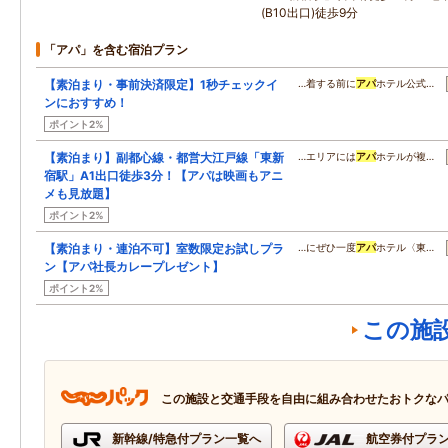
(B10出口)徒歩9分
「アパ」を含む宿泊プラン
【素泊まり・事前決済限定】1秒チェックイ
…着する前に
アパ
ホテル公式…
ンにおすすめ！
ポイント2%
【素泊まり】副都心線・都営大江戸線「東新
…エリアには
アパ
ホテルが複…
宿駅」A1出口徒歩3分！【アパは映画もアニ
メも見放題】
ポイント2%
【素泊まり・連泊不可】室数限定お試しプラ
…にぜひ一度
アパ
ホテル〈東…
ン【アパ社長カレープレゼント】
ポイント2%
この施
この施設と交通手段を自由に組み合わせたおトクな
新幹線/特急付プラン一覧へ
航空券付プラ