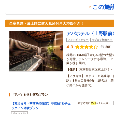
この施
全室禁煙・最上階に露天風呂付き大浴殿付き！
アパホテル〈上野駅前
フォトギャラリー
宿ブログ新着あり
4.3
89件
枕元のHDMI端子から50型の大型
が可能、テレワークにも最適。 ア
園が徒歩圏内。
住所
東京都台東区東上野２－
アクセス
東京メトロ銀座線・
駅」3番出口徒歩1分、JR各線・
小路口から徒歩3分
「アパ」を含む宿泊プラン
【素泊まり・事前決済限定】非接触1秒チェ
…着する前に
アパ
ホテル公式…
ックイン体験プラン
ポイント2%