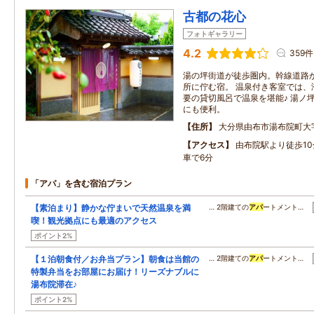
古都の花心
フォトギャラリー
4.2
359件
湯の坪街道が徒歩圏内。幹線道路
所に佇む宿。 温泉付き客室では、
要の貸切風呂で温泉を堪能♪ 湯ノ
にも便利。
住所
大分県由布市湯布院町大字川
アクセス
由布院駅より徒歩10
車で6分
「アパ」を含む宿泊プラン
【素泊まり】静かな佇まいで天然温泉を満
… 2階建ての
アパ
ートメント…
喫！観光拠点にも最適のアクセス
ポイント2%
【１泊朝食付／お弁当プラン】朝食は当館の
… 2階建ての
アパ
ートメント…
特製弁当をお部屋にお届け！リーズナブルに
湯布院滞在♪
ポイント2%