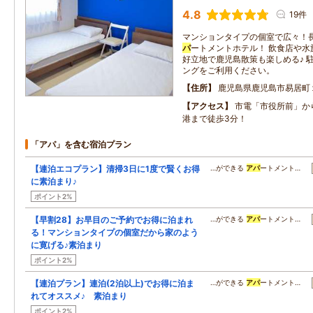
4.8
19件
マンションタイプの個室で広々！
パ
ートメントホテル！ 飲食店や水
好立地で鹿児島散策も楽しめる♪ 
ングをご利用ください。
住所
鹿児島県鹿児島市易居町
アクセス
市電「市役所前」か
港まで徒歩3分！
「アパ」を含む宿泊プラン
【連泊エコプラン】清掃3日に1度で賢くお得
…ができる
アパ
ートメント…
に素泊まり♪
ポイント2%
【早割28】お早目のご予約でお得に泊まれ
…ができる
アパ
ートメント…
る！マンションタイプの個室だから家のよう
に寛げる♪素泊まり
ポイント2%
【連泊プラン】連泊(2泊以上)でお得に泊ま
…ができる
アパ
ートメント…
れてオススメ♪ 素泊まり
ポイント2%