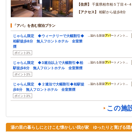
住所
千葉県柏市柏５丁目４‐４
アクセス
柏駅から徒歩8分
「アパ」を含む宿泊プラン
じゃらん限定 ◆ウィークリーで大幅割引◆
…溢れる新築
アパ
ートメント…
柏駅徒歩8分 無人フロントホテル 全室禁
煙
ポイント2%
じゃらん限定 ◆3連泊以上で大幅割引◆柏
…溢れる新築
アパ
ートメント…
駅徒歩8分 無人フロントホテル 全室禁煙
ポイント2%
じゃらん限定 ◆２連泊で大幅割引◆柏駅徒
…溢れる新築
アパ
ートメント…
歩8分 無人フロントホテル 全室禁煙
ポイント2%
この施
湯の里の暮らしにとけこむ懐かしい我が家 ゆったりと寛げる隠