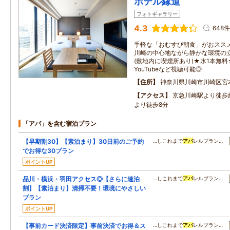
ホテル縁道
フォトギャラリー
4.3
648件
手軽な「おむすび朝食」がおススメ
川崎の中心地ながら静かな環境の
(敷地内に喫煙所あり)★水1本無料★wi
YouTubeなど視聴可能◎
住所
神奈川県川崎市川崎区宮
アクセス
京急川崎駅より徒歩
より徒歩8分
「アパ」を含む宿泊プラン
【早期割30】【素泊まり】30日前のご予約
…しこれまで
アパ
レルブラン…
でお得な30プラン
ポイントUP
品川・横浜・羽田アクセス◎【さらに連泊
…しこれまで
アパ
レルブラン…
割】【素泊まり】清掃不要！環境にやさしい
プラン
ポイントUP
【事前カード決済限定】事前決済でお得＆ス
…しこれまで
アパ
レルブラン…