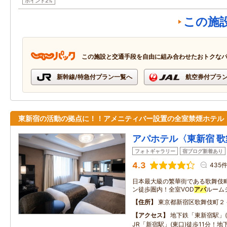
ポイント2%
この施
この施設と交通手段を自由に組み合わせたおトクな
新幹線/特急付プラン一覧へ
航空券付プラ
東新宿の活動の拠点に！！アメニティバー設置の全室禁煙ホテル
アパホテル〈東新宿 
フォトギャラリー
宿ブログ新着あり
4.3
435
日本最大級の繁華街である歌舞伎
ン徒歩圏内！全室VOD
アパ
ルーム
住所
東京都新宿区歌舞伎町２
アクセス
地下鉄「東新宿駅」(
JR「新宿駅」(東口)徒歩11分！