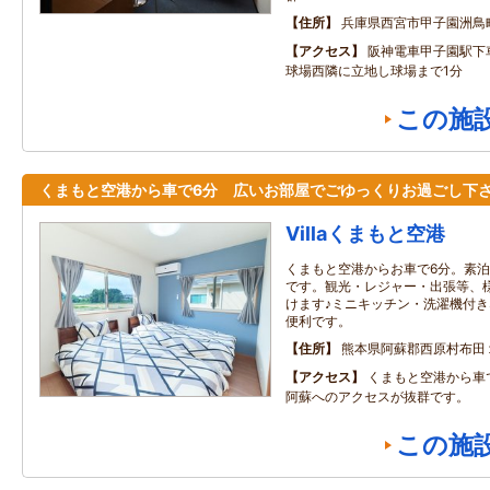
住所
兵庫県西宮市甲子園洲鳥
アクセス
阪神電車甲子園駅下
球場西隣に立地し球場まで1分
この施
くまもと空港から車で6分 広いお部屋でごゆっくりお過ごし下
Villaくまもと空港
くまもと空港からお車で6分。素
です。観光・レジャー・出張等、
けます♪ミニキッチン・洗濯機付
便利です。
住所
熊本県阿蘇郡西原村布田
アクセス
くまもと空港から車
阿蘇へのアクセスが抜群です。
この施