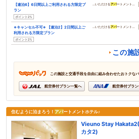
【連泊6】6日間以上ご利用される方限定プ
…いただける
アパ
ートメント…
ラン
ポイント2%
※キャンセル不可※ 【連泊2】2日間以上ご
…いただける
アパ
ートメント…
利用される方限定プラン
ポイント2%
この施
この施設と交通手段を自由に組み合わせたおトクな
航空券付プラン一覧へ
航空券付プラン
住むように泊まろう！
アパ
ートメントホテル♪
Vieuno Stay Hak
カタ2)