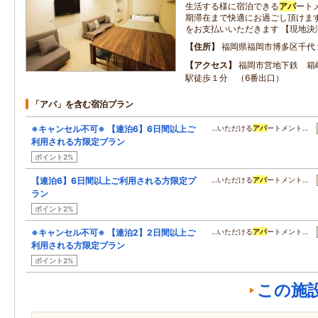
生活する様に宿泊できる
アパ
ート
期滞在まで快適にお過ごし頂けます
をお支払いいただきます 【現地決
住所
福岡県福岡市博多区千代
アクセス
福岡市営地下鉄 箱
駅徒歩１分 （6番出口）
「アパ」を含む宿泊プラン
※キャンセル不可※ 【連泊6】6日間以上ご
…いただける
アパ
ートメント…
利用される方限定プラン
ポイント2%
【連泊6】6日間以上ご利用される方限定プ
…いただける
アパ
ートメント…
ラン
ポイント2%
※キャンセル不可※ 【連泊2】2日間以上ご
…いただける
アパ
ートメント…
利用される方限定プラン
ポイント2%
この施