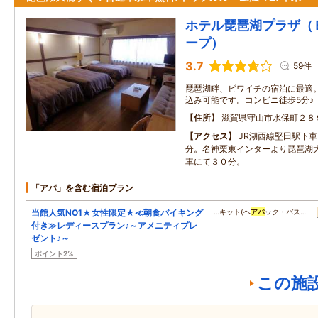
ホテル琵琶湖プラザ（
ープ）
3.7
59件
琵琶湖畔、ビワイチの宿泊に最適
込み可能です。コンビニ徒歩5分♪
住所
滋賀県守山市水保町２８
アクセス
JR湖西線堅田駅下
分。名神栗東インターより琵琶湖
車にて３０分。
「アパ」を含む宿泊プラン
当館人気NO1★女性限定★≪朝食バイキング
…キット(ヘ
アパ
ック・バス…
付き≫レディースプラン♪～アメニティプレ
ゼント♪～
ポイント2%
この施