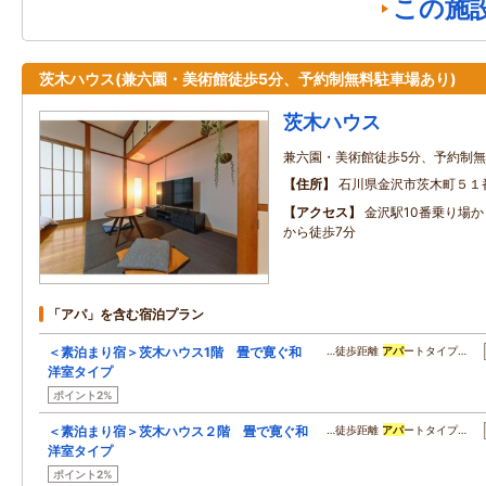
この施
茨木ハウス(兼六園・美術館徒歩5分、予約制無料駐車場あり)
茨木ハウス
兼六園・美術館徒歩5分、予約制
住所
石川県金沢市茨木町５１
アクセス
金沢駅10番乗り場
から徒歩7分
「アパ」を含む宿泊プラン
＜素泊まり宿＞茨木ハウス1階 畳で寛ぐ和
…徒歩距離
アパ
ートタイプ…
洋室タイプ
ポイント2%
＜素泊まり宿＞茨木ハウス２階 畳で寛ぐ和
…徒歩距離
アパ
ートタイプ…
洋室タイプ
ポイント2%