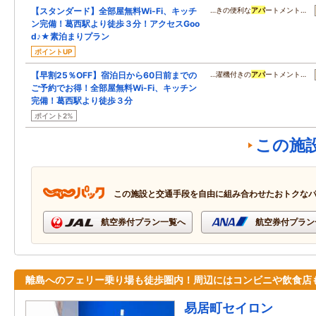
【スタンダード】全部屋無料Wi-Fi、キッチ
…きの便利な
アパ
ートメント…
ン完備！葛西駅より徒歩３分！アクセスGoo
d♪★素泊まりプラン
ポイントUP
【早割25％OFF】宿泊日から60日前までの
…濯機付きの
アパ
ートメント…
ご予約でお得！全部屋無料Wi-Fi、キッチン
完備！葛西駅より徒歩３分
ポイント2%
この施
この施設と交通手段を自由に組み合わせたおトクな
航空券付プラン一覧へ
航空券付プラン
離島へのフェリー乗り場も徒歩圏内！周辺にはコンビニや飲食店
易居町セイロン