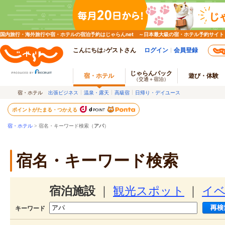
国内旅行・海外旅行や宿・ホテルの宿泊予約はじゃらんnet ～日本最大級の宿・ホテル予約サイト
こんにちは♪ゲストさん
ログイン
会員登録
じゃらんパック
宿・ホテル
遊び・体験
（交通＋宿泊）
宿・ホテル
出張ビジネス
温泉・露天
高級宿
日帰り・デイユース
ポイントがたまる・つかえる
宿・ホテル
> 宿名・キーワード検索（
アパ
）
宿名・キーワード検索
宿泊施設
｜
観光スポット
｜
イ
キーワード