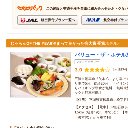
この施設と交通手段を自由に組み合わせたおトクな
航空券付プラン一覧へ
航空券付プラン
じゃらんOF THE YEAR泊まって良かった宿大賞 受賞ホテル♪
バリュー・ザ・ホテル
フォトギャラリー
3.9
557件
三陸自動車道『矢本IC』より車で１
り車で5分、徒歩20分！ 「イオン
りバイキング朝食が無料！ 無料大
ックも駐車可能！
住所
宮城県東松島市小松字谷
アクセス
【電車】JR仙石線 
1.5km（徒歩19分、車で5分） 
『矢本I/C』から車で1分
「アパ」を含む宿泊プラン