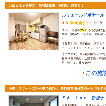
2DKまるまる貸切！無料駐車場、無料Wi-Fi有り！
ルミエールドボナール
3.3
17件
２DK一部屋の
アパ
ートを貸切でお
車場、無料Wi-Fiも完備！ 簡易
す！
住所
岡山県岡山市中区乙多
ナールＣ１１１．１１２．１１３
アクセス
車＝岡山駅から22分
番乗り場で乗り、山陽本線or赤穂
駅で降りて、徒歩20分
この施
小黒川スマートICから車で約7分、無料駐車場付
アパ
ート型ホテ
ＳＡ Ｉｎｎ 伊那ナ
全室30平米以上、簡易キッチン