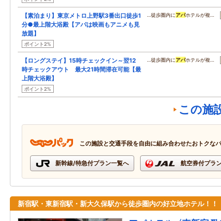
【素泊まり】東京メトロ上野駅3番出口徒歩1
…徒歩圏内に
アパ
ホテルが複…
分●最上階大浴殿【アパは映画もアニメも見
放題】
ポイント2%
【ロングステイ】15時チェックイン～翌12
…徒歩圏内に
アパ
ホテルが複…
時チェックアウト 最大21時間滞在可能【最
上階大浴殿】
ポイント2%
この施
この施設と交通手段を自由に組み合わせたおトクな
新幹線/特急付プラン一覧へ
航空券付プラ
新宿駅・東新宿駅・新大久保駅から徒歩圏内の好立地ホテル！！