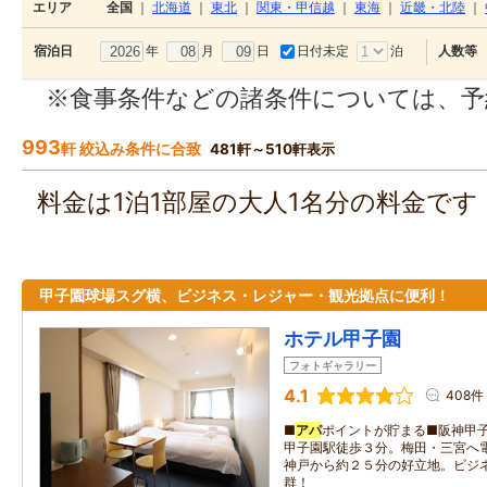
エリア
全国
｜
北海道
｜
東北
｜
関東・甲信越
｜
東海
｜
近畿・北陸
｜
年
月
日
日付未定
泊
宿泊日
人数等
※食事条件などの諸条件については、予
993
軒 絞込み条件に合致
481軒～510軒表示
料金は1泊1部屋の大人1名分の料金で
甲子園球場スグ横、ビジネス・レジャー・観光拠点に便利！
ホテル甲子園
フォトギャラリー
4.1
408件
■
アパ
ポイントが貯まる■阪神甲
甲子園駅徒歩３分。梅田・三宮へ
神戸から約２５分の好立地。ビジ
群！