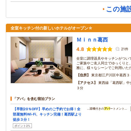
この施
全室キッチン付の新しいホテルがオープン☆
Ｍｉｎｎ葛西
4.8
21件
全室に調理器具やキッチンがつい
ご家族やご友人同士でゆっくりと
雅に、様々なシーンでご利用いた
住所
東京都江戸川区中葛西３
アクセス
東西線「葛西駅」中
３分
「アパ」を含む宿泊プラン
【早割20％OFF】早めのご予約でお得！全
…濯機付きの
アパ
ートメント…
部屋無料Wi-Fi、キッチン完備！葛西駅より
徒歩３分！
ポイント2%