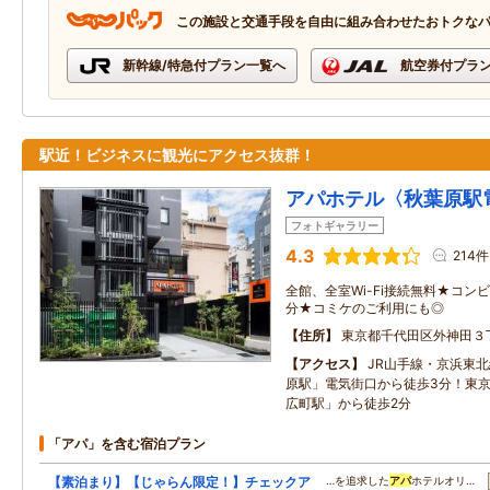
この施設と交通手段を自由に組み合わせたおトクな
新幹線/特急付プラン一覧へ
航空券付プラ
駅近！ビジネスに観光にアクセス抜群！
アパホテル〈秋葉原駅
フォトギャラリー
4.3
214件
全館、全室Wi-Fi接続無料★コン
分★コミケのご利用にも◎
住所
東京都千代田区外神田３
アクセス
JR山手線・京浜東
原駅」電気街口から徒歩3分！東
広町駅」から徒歩2分
「アパ」を含む宿泊プラン
【素泊まり】【じゃらん限定！】チェックア
…を追求した
アパ
ホテルオリ…