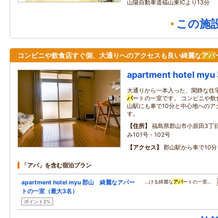
山陽自動車道福山東ICより13分
この施
コンビニや飲食店すぐ側、大通りへのアクセスも良い綺麗な
アパ
apartment hotel my
大通りから一本入った、閑静な住
パ
ートの一室です。 コンビニや飲
山駅にも車で10分と中心地へのア
す。
住所
福島県郡山市小原田3丁目
み101号・102号
アクセス
郡山駅から車で10分
「アパ」を含む宿泊プラン
apartment hotel myu 郡山 綺麗なアパー
…ける綺麗な
アパ
ートの一室…
トの一室（最大3名）
ポイント2%