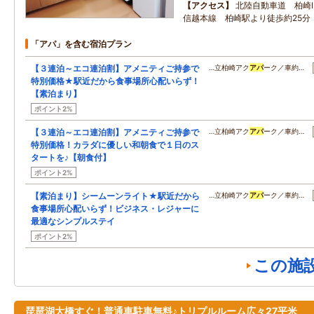
アクセス
北陸自動車道 柏崎I.
信越本線 柏崎駅より徒歩約25分
「アパ」を含む宿泊プラン
【３連泊～エコ連泊割】アメニティご持参で
…立柏崎アク
アパ
ーク／車約…
特別価格★駅近だから食事場所心配いらず！
【素泊まり】
ポイント2%
【３連泊～エコ連泊割】アメニティご持参で
…立柏崎アク
アパ
ーク／車約…
特別価格！カラダに優しい和朝食で１日のス
タートを♪【朝食付】
ポイント2%
【素泊まり】シームーンライト★駅近だから
…立柏崎アク
アパ
ーク／車約…
食事場所心配いらず！ビジネス・レジャーに
最適なシンプルステイ
ポイント2%
この施
琵琶湖大橋すぐ！普通車駐車無料♪トリプルルーム広々27平米