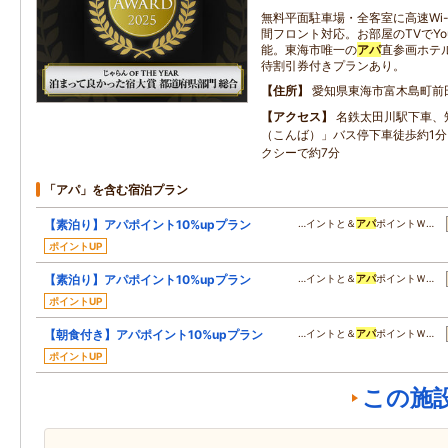
無料平面駐車場・全客室に高速Wi-
間フロント対応。お部屋のTVでYo
能。東海市唯一の
アパ
直参画ホテ
待割引券付きプランあり。
住所
愛知県東海市富木島町前
アクセス
名鉄太田川駅下車、
（こんば）」バス停下車徒歩約1
クシーで約7分
「アパ」を含む宿泊プラン
【素泊り】アパポイント10%upプラン
…イントと＆
アパ
ポイントＷ…
ポイントUP
【素泊り】アパポイント10%upプラン
…イントと＆
アパ
ポイントＷ…
ポイントUP
【朝食付き】アパポイント10%upプラン
…イントと＆
アパ
ポイントＷ…
ポイントUP
この施