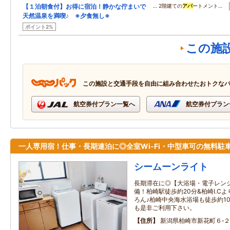
【１泊朝食付】お得に宿泊！静かな佇まいで
… 2階建ての
アパ
ートメント…
天然温泉を満喫♪ ※夕食無し※
ポイント2%
この施
この施設と交通手段を自由に組み合わせたおトクな
航空券付プラン一覧へ
航空券付プラン
一人専用宿！仕事・長期連泊に◎全室Wi-Fi・中型車可の無料駐
シームーンライト
長期滞在に◎【大浴場・電子レン
備！柏崎駅徒歩約20分&柏崎I.C
ろん♪柏崎中央海水浴場も徒歩約1
も是非ご利用下さい。
住所
新潟県柏崎市新花町６‐