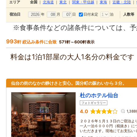
エリア
全国
｜
北海道
｜
東北
｜
関東・甲信越
｜
東海
｜
近畿・北陸
｜
年
月
日
日付未定
泊
宿泊日
人数等
※食事条件などの諸条件については、予
993
軒 絞込み条件に合致
571軒～600軒表示
料金は1泊1部屋の大人1名分の料金で
仙台の街のなかの静けさと安心。国分町の賑わいから３分。
杜のホテル仙台
フォトギャラリー
4.0
1,38
２０２６年１月１３日のご宿泊よ
一人一泊６０００円（税抜き）に
いただきます。現地にてお支払い