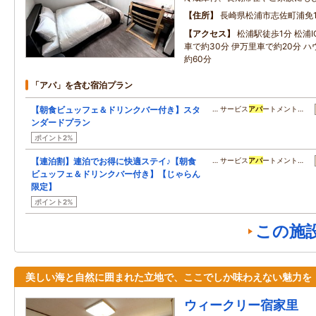
住所
長崎県松浦市志佐町浦免13
アクセス
松浦駅徒歩1分 松浦I
車で約30分 伊万里車で約20分 
約60分
「アパ」を含む宿泊プラン
【朝食ビュッフェ＆ドリンクバー付き】スタ
… サービス
アパ
ートメント…
ンダードプラン
ポイント2%
【連泊割】連泊でお得に快適ステイ♪【朝食
… サービス
アパ
ートメント…
ビュッフェ＆ドリンクバー付き】【じゃらん
限定】
ポイント2%
この施
美しい海と自然に囲まれた立地で、ここでしか味わえない魅力を
ウィークリー宿家里