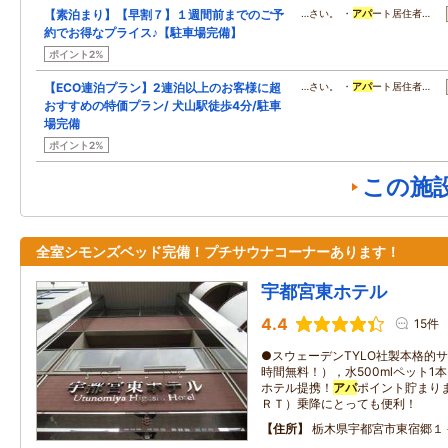
【素泊まり】【早割７】１週間前までのご予
…さい。 ・
アパ
ート居住者…
約でお得なプライス♪【駐車場完備】
ポイント2%
【ECO連泊プラン】2連泊以上のお客様に超
…さい。 ・
アパ
ート居住者…
おすすめの特価プラン/ 犬山駅徒歩4分/駐車
場完備
ポイント2%
この施
全室シモンズベッド完備！プチサウナコーナーあります！
宇都宮東ホテル
4.4
15件
●スウェーデンTYLO社製本格的
時間無料！），水500mlペット1
ホテル提携！
アパ
ポイント貯まり
ＲＴ）乗降にとっても便利！
住所
栃木県宇都宮市東宿郷１