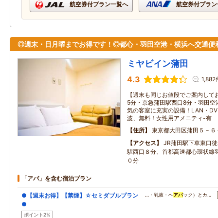
航空券付プラン一覧へ
航空券付プラン
◎週末・日月曜までお得です！◎都心・羽田空港・横浜へ交通便
ミヤビイン蒲田
4.3
1,88
【週末も同じお値段でご案内してお
5分・京急蒲田駅西口8分・羽田空
気の客室に充実の設備！LAN・DV
波、無料！女性用アメニティ-有
住所
東京都大田区蒲田５－６
アクセス
JR蒲田駅下車東口
駅西口８分、首都高速都心環状線
０分
「アパ」を含む宿泊プラン
●【週末お得】【禁煙】☆セミダブルプラン
…・乳液・ヘ
アパ
ック）とカ…
●
ポイント2%