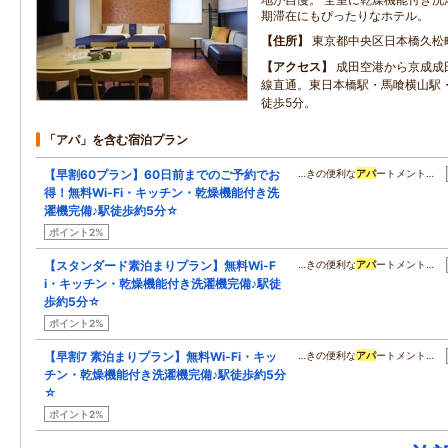
期滞在にもぴったりなホテル。
住所
東京都中央区日本橋久松
アクセス
成田空港から京成成
線直通。東日本橋駅・馬喰横山駅
徒歩5分。
「アパ」を含む宿泊プラン
【早割60プラン】60日前までのご予約でお
…きの便利な
アパ
ートメント…
得！無料Wi-Fi・キッチン・乾燥機能付き洗
濯機完備♪駅徒歩約5分☆
ポイント2%
【スタンダード素泊まりプラン】無料Wi-F
…きの便利な
アパ
ートメント…
i・キッチン・乾燥機能付き洗濯機完備♪駅徒
歩約5分☆
ポイント2%
【早割7 素泊まりプラン】無料Wi-Fi・キッ
…きの便利な
アパ
ートメント…
チン・乾燥機能付き洗濯機完備♪駅徒歩約5分
☆
ポイント2%