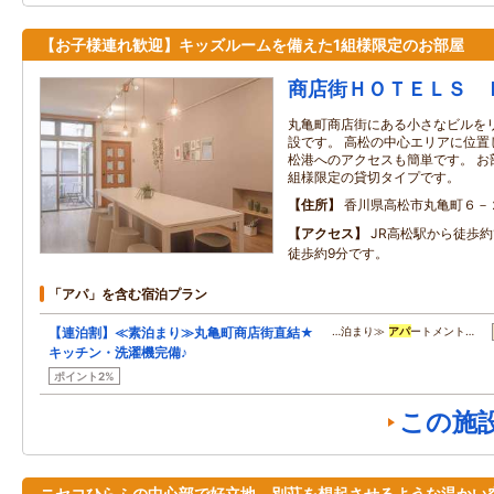
【お子様連れ歓迎】キッズルームを備えた1組様限定のお部屋
商店街ＨＯＴＥＬＳ 
丸亀町商店街にある小さなビルを
設です。 高松の中心エリアに位置
松港へのアクセスも簡単です。 お
組様限定の貸切タイプです。
住所
香川県高松市丸亀町６－
アクセス
JR高松駅から徒歩約
徒歩約9分です。
「アパ」を含む宿泊プラン
【連泊割】≪素泊まり≫丸亀町商店街直結★
…泊まり≫
アパ
ートメント…
キッチン・洗濯機完備♪
ポイント2%
この施
ニセコひらふの中心部で好立地、別荘を想起させるような温かい