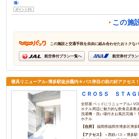
備♪
ポイント2%
この施
この施設と交通手段を自由に組み合わせたおトクな
航空券付プラン一覧へ
航空券付プラン
寝具リニューアル♪博多駅徒歩圏内☆バス停目の前の好アクセス
ＣＲＯＳＳ ＳＴＡＧ
全部屋 ベッドにリニューアル♪ VO
ホテル周辺に魅力的な飲食店多数
洗濯機・洗い場付きお風呂完備！ 
ホテル
住所
福岡県福岡市博多区博多駅
アクセス
＜西鉄バス＞博多駅