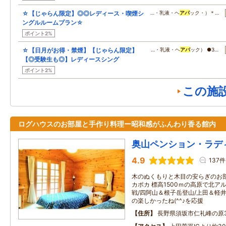
☆【じゃらん限定】◎◎レディース・喫煙シ
…・乳液・ヘ
アパ
ック・）＊…
ングルルームプラン☆
ポイント2%
☆【日月がお得・禁煙】【じゃらん限定】
…・乳液・ヘ
アパ
ック） ●3…
【◎受験生も◎】レディースシング
ポイント2%
この施
ログハウスのお部屋と手作り料理ー昭和感がふんわり香る館内
奥山ペンション・ラデ
4.9
137件
木のぬくもりと木目の安らぎのお
カポカ 標高1500ｍの高原で北
戦/四阿山＆根子岳登山/上田＆軽井
の楽しかったね(^^♪を応援
住所
長野県須坂市仁礼峰の原31