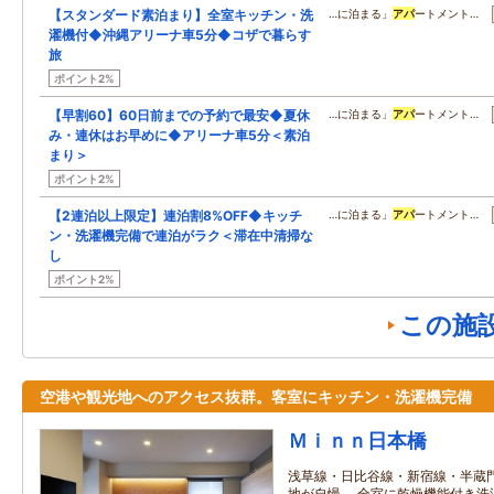
【スタンダード素泊まり】全室キッチン・洗
…に泊まる」
アパ
ートメント…
濯機付◆沖縄アリーナ車5分◆コザで暮らす
旅
ポイント2%
【早割60】60日前までの予約で最安◆夏休
…に泊まる」
アパ
ートメント…
み・連休はお早めに◆アリーナ車5分＜素泊
まり＞
ポイント2%
【2連泊以上限定】連泊割8%OFF◆キッチ
…に泊まる」
アパ
ートメント…
ン・洗濯機完備で連泊がラク＜滞在中清掃な
し
ポイント2%
この施
空港や観光地へのアクセス抜群。客室にキッチン・洗濯機完備
Ｍｉｎｎ日本橋
浅草線・日比谷線・新宿線・半蔵
地が自慢。 全室に乾燥機能付き洗