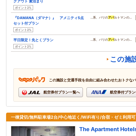
クアウト 素泊まり
ポイント2%
『DAMANA（ダマナ）』 アメニティ5点
…系、パリの
アパ
ルトマンの…
セット付プラン
ポイント2%
平日限定！先とくプラン
…系、パリの
アパ
ルトマンの…
ポイント2%
この施
この施設と交通手段を自由に組み合わせたおトクな
航空券付プラン一覧へ
航空券付プラン
一棟貸切/無料駐車場2台/中心地近く/WiFi有り/合宿・ゼミ利用可
The Apartment Hotel