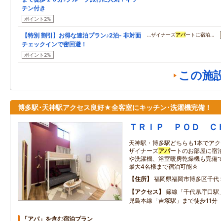
チン付き
ポイント2%
【特別 割引】お得な連泊プラン♪2泊- 非対面
…ザイナーズ
アパ
ートに宿泊…
チェックインで密回避！
ポイント2%
この施
博多駅･天神駅アクセス良好★全客室にキッチン･洗濯機完備！
ＴＲＩＰ ＰＯＤ Ｃ
天神駅・博多駅どちらも1本でア
ザイナーズ
アパ
ートのお部屋に宿泊
や洗濯機、浴室暖房乾燥機も完備
最大4名様まで宿泊可能☆
住所
福岡県福岡市博多区千代
アクセス
篠線「千代県庁口駅
児島本線「吉塚駅」まで徒歩11分
「アパ」を含む宿泊プラン