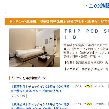
この施
キッチンや洗濯機、浴室暖房乾燥機も完備で料理・洗濯も可能で
ＴＲＩＰ ＰＯＤ Ｓ
Ｉ Ｂ
博多駅まで徒歩10分の好アクセス
☆2018年オープンのキッチン付
部屋です！【無料WiFi】キッチ
完備で料理・洗濯も可能です！
住所
福岡県福岡市博多区住吉
アクセス
博多駅より徒歩10分
「アパ」を含む宿泊プラン
【直前割引】チェックイン29時までOK!博多
…ザイナーズ
アパ
ートに宿泊…
まで徒歩１０分♪グループ旅行に人気！
ポイント2%
【素泊まり】チェックイン29時までOK!博多
…ザイナーズ
アパ
ートに宿泊…
まで徒歩１０分♪グループ旅行に人気！キッ