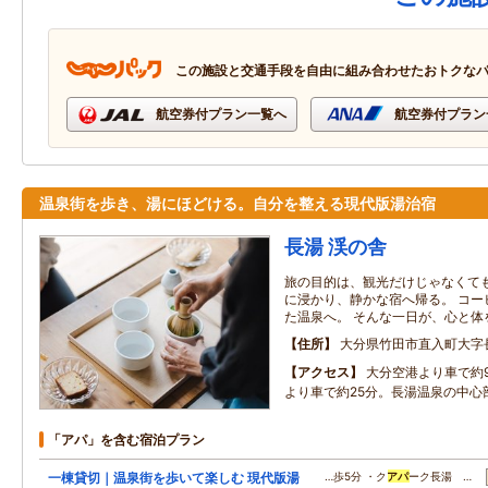
この施設と交通手段を自由に組み合わせたおトクな
航空券付プラン一覧へ
航空券付プラン
温泉街を歩き、湯にほどける。自分を整える現代版湯治宿
長湯 渓の舎
旅の目的は、観光だけじゃなくても
に浸かり、静かな宿へ帰る。 コー
た温泉へ。 そんな一日が、心と体
住所
大分県竹田市直入町大字
アクセス
大分空港より車で約
より車で約25分。長湯温泉の中心
「アパ」を含む宿泊プラン
一棟貸切｜温泉街を歩いて楽しむ 現代版湯
…歩5分 ・ク
アパ
ーク長湯 …