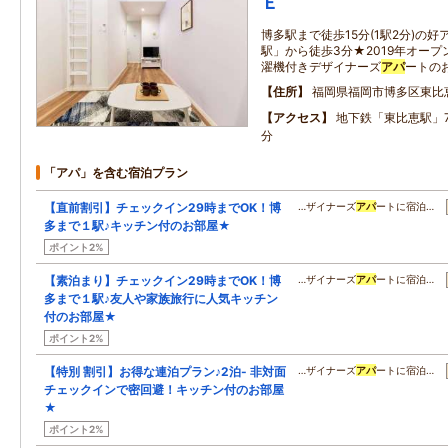
Ｅ
博多駅まで徒歩15分(1駅2分)の
駅」から徒歩3分★2019年オー
濯機付きデザイナーズ
アパ
ートの
住所
福岡県福岡市博多区東比
アクセス
地下鉄「東比恵駅」
分
「アパ」を含む宿泊プラン
【直前割引】チェックイン29時までOK！博
…ザイナーズ
アパ
ートに宿泊…
多まで１駅♪キッチン付のお部屋★
ポイント2%
【素泊まり】チェックイン29時までOK！博
…ザイナーズ
アパ
ートに宿泊…
多まで１駅♪友人や家族旅行に人気キッチン
付のお部屋★
ポイント2%
【特別 割引】お得な連泊プラン♪2泊- 非対面
…ザイナーズ
アパ
ートに宿泊…
チェックインで密回避！キッチン付のお部屋
★
ポイント2%