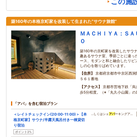
この施
築160年の本格京町家を改装して生まれた”サウナ旅館”
ＭＡＣＨＩＹＡ：ＳＡ
Ｏ
築160年の京町家を改装したサウ
趣あるサウナ室、季節ごとに違っ
ース、モダンと和と融合したリビ
しの心を散りばめています。
住所
京都府京都市中京区西洞
５６１番地
アクセス
京都市営地下鉄「烏
歩5分程度。（※「丸久小山園」の
「アパ」を含む宿泊プラン
＜レイトチェックイン(20:00-11:00)＞【本
…しくはシェ
アパ
ーキングア…
格京町家】サウナ/半露天風呂付き一棟貸切
り宿泊
ポイント2%