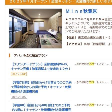
２０２２年７月オープン！全室キッチン・洗濯機付の新しいホテ
Ｍｉｎｎ秋葉原
★２０２２年７月ＯＰＥＮ★全室
キッチンがついて、お家感覚で過
士でゆっくりと、長期出張でのご
ンでご利用いただけます♪
住所
東京都台東区台東１－２
アクセス
各線「秋葉原駅」よ
「アパ」を含む宿泊プラン
【スタンダードプラン】全部屋無料Wi-Fi、
…きの便利な
アパ
ートメント…
キッチン完備！秋葉原駅より徒歩約１０分！
ポイントUP
【早割7日前】宿泊日から7日前までのご予約
…きの便利な
アパ
ートメント…
で通常料金からお得に予約！キッチン・乾燥
機能付き洗濯機完備
ポイント2%
【早割60】宿泊日から60日前までのご予約
…きの便利な
アパ
ートメント…
でお得に！キッチン・乾燥機能付き洗濯機完