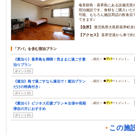
奄美群島・喜界島にある設備充実
宿泊施設です。食材をご購入いた
可能、もちろん施設周辺の飲食店
できます♪
住所
鹿児島県大島郡喜界町赤連2
アクセス
喜界空港から車で約
「アパ」を含む宿泊プラン
《素泊り》喜界島を満喫！気ままに過ごす素
…紹介／ ●
アパ
ートメント…
泊りプラン
ポイント2%
《連泊》島で過ごすなら連泊で！連泊プラン
…紹介／ ●
アパ
ートメント…
だけの特典付き♪
ポイント2%
《素泊り》ビジネス応援プラン★出張や長期
…紹介／ ●
アパ
ートメント…
滞在の方におすすめ
ポイント2%
この施