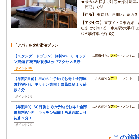
★最大4名様まで対応★海外帰国
～長期まで◎
住所
東京都江戸川区西葛西３
アクセス
東京メトロ東西線 
徒歩にて約４分 東京駅(大手町)
線各駅停車で約15分
「アパ」を含む宿泊プラン
【スタンダードプラン】無料Wi-Fi、キッチ
…濯機付きの
アパ
ートメント…
ン完備 西葛西駅徒歩3分でアクセス良好
ポイントUP
【早割7日前】早めのご予約でお得！全部屋
…きの便利な
アパ
ートメント…
無料Wi-Fi、キッチン完備！西葛西駅より徒
歩３分
ポイント2%
【早割60】60日前までの予約でお得！全部
…きの便利な
アパ
ートメント…
屋無料Wi-Fi、キッチン完備！西葛西駅より
徒歩３分！
ポイント2%
この施