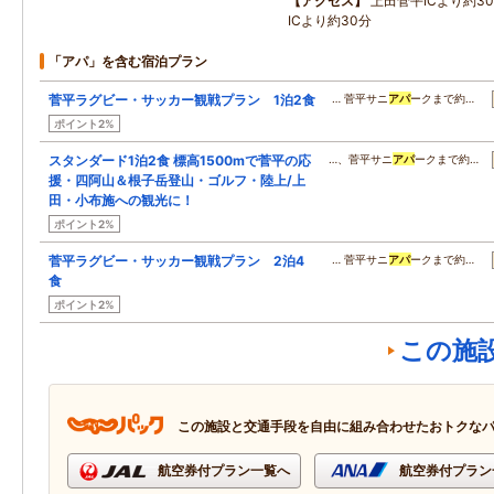
アクセス
上田菅平ICより約3
ICより約30分
「アパ」を含む宿泊プラン
菅平ラグビー・サッカー観戦プラン 1泊2食
… 菅平サニ
アパ
ークまで約…
ポイント2%
スタンダード1泊2食 標高1500mで菅平の応
…、菅平サニ
アパ
ークまで約…
援・四阿山＆根子岳登山・ゴルフ・陸上/上
田・小布施への観光に！
ポイント2%
菅平ラグビー・サッカー観戦プラン 2泊4
… 菅平サニ
アパ
ークまで約…
食
ポイント2%
この施
この施設と交通手段を自由に組み合わせたおトクな
航空券付プラン一覧へ
航空券付プラン