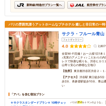
新幹線/特急付プラン一覧へ
航空券付プラ
パリの雰囲気漂うアットホームなプチホテル 癒しと非日常の一時
サクラ・フルール青山
フォトギャラリー
4.0
2,80
全室Wi-Fi完備！お一人様1日1
♪充実のアメニティ♪ こだわりの
レスで快適な眠りを。渋谷ヒカリ
山寄り安心の静穏な立地◎
住所
東京都渋谷区渋谷２－１
アクセス
渋谷駅 東口徒歩5
歩2分、表参道駅徒歩10分、青山通り
い
「アパ」を含む宿泊プラン
☆サクラスタンダードプラン☆ 10時チェッ
パリの
アパ
ルトマンのような…