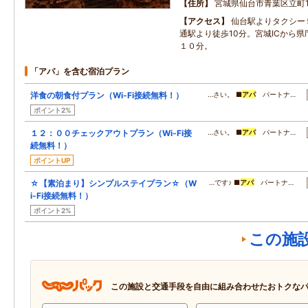
住所
宮城県仙台市青葉区立町1
アクセス
仙台駅よりタクシー
通駅より徒歩10分。宮城ICから
１０分。
「アパ」を含む宿泊プラン
洋食の朝食付プラン（Wi-Fi接続無料！）
…さい。 ■
アパ
パートナ…
ポイント2%
１２：００チェックアウトプラン（Wi-Fi接
…さい。 ■
アパ
パートナ…
続無料！）
ポイントUP
☆【素泊まり】シンプルステイプラン☆（W
…です♪ ■
アパ
パートナ…
i-Fi接続無料！）
ポイント2%
この施
この施設と交通手段を自由に組み合わせたおトクな