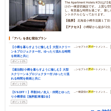
The Apartment Hotels K
けの一棟貸切施設です。 上質な空
し、有意義な時間を過ごす。 新し
ントホテルとなっております。
住所
北海道小樽市花園１丁目
アクセス
小樽駅から徒歩12分
「アパ」を含む宿泊プラン
【小樽を暮らすように愉しむ】大型スクリー
…ンセプトの
アパ
ートメント…
ン＆プロジェクター付。ゆったり流れる時間
を映画と共に
ポイント2%
【連泊割/小樽を暮らすように愉しむ】大型
…ンセプトの
アパ
ートメント…
スクリーン＆プロジェクター付 /ゆったり流
れる時間を映画と共に
ポイント2%
【5％OFF！】早割30／友人・仲間とゆった
…一棟貸切の
アパ
ートメント…
り小樽滞在【無料駐車場2台】
ポイント2%