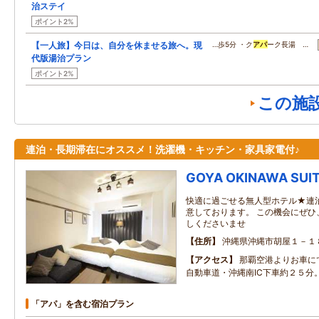
治ステイ
ポイント2%
【一人旅】今日は、自分を休ませる旅へ。現
…歩5分 ・ク
アパ
ーク長湯 …
代版湯治プラン
ポイント2%
この施
連泊・長期滞在にオススメ！洗濯機・キッチン・家具家電付♪
GOYA OKINAWA SUI
快適に過ごせる無人型ホテル★連
意しております。 この機会にぜひ
しくださいませ
住所
沖縄県沖縄市胡屋１－１
アクセス
那覇空港よりお車に
自動車道・沖縄南IC下車約２５分
「アパ」を含む宿泊プラン