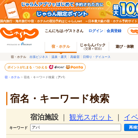
国内旅行・海外旅行や宿・ホテルの宿泊予約はじゃらんnet ～日本最大級の宿・ホテル予約サイト
こんにちは♪ゲストさん
ログイン
会員登録
じゃらんパック
宿・ホテル
遊び・体験
（交通＋宿泊）
宿・ホテル
出張ビジネス
温泉・露天
高級宿
日帰り・デイユース
ポイントがたまる・つかえる
宿・ホテル
> 宿名・キーワード検索（
アパ
）
宿名・キーワード検索
宿泊施設
｜
観光スポット
｜
イ
キーワード