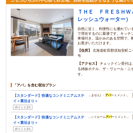
ＴＨＥ ＦＲＥＳＨＷ
レッシュウォーター）
自然に近く、利便性にも優れてい
で滞在するのに最適です。キッチン、
車場付き。温かみのある空間で、
お寛ぎいただけます。
住所
北海道虻田郡倶知安町ニセ
号
アクセス
チェックイン受付は
る姉妹ホテル、ザ・ヴェール・ニ
す。
「アパ」を含む宿泊プラン
【スタンダード】快適なコンドミニアムステ
…ません) ・
アパ
ートメント…
イ＜素泊まり＞
ポイント2%
【スタンダード】快適なコンドミニアムステ
…ットルーム
アパ
ートメント…
イ＜素泊まり＞
ポイント2%