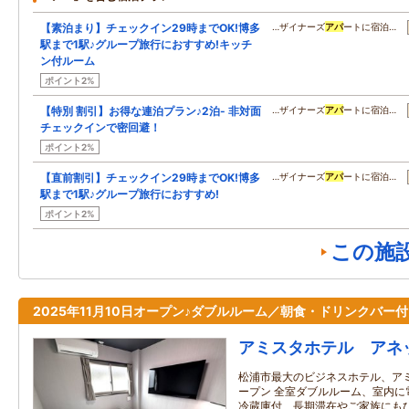
【素泊まり】チェックイン29時までOK!博多
…ザイナーズ
アパ
ートに宿泊…
駅まで1駅♪グループ旅行におすすめ!キッチ
ン付ルーム
ポイント2%
【特別 割引】お得な連泊プラン♪2泊- 非対面
…ザイナーズ
アパ
ートに宿泊…
チェックインで密回避！
ポイント2%
【直前割引】チェックイン29時までOK!博多
…ザイナーズ
アパ
ートに宿泊…
駅まで1駅♪グループ旅行におすすめ!
ポイント2%
この施
2025年11月10日オープン♪ダブルルーム／朝食・ドリンクバー付
アミスタホテル アネ
松浦市最大のビジネスホテル、ア
ープン 全室ダブルルーム、室内に
冷蔵庫付、長期滞在やご家族にも