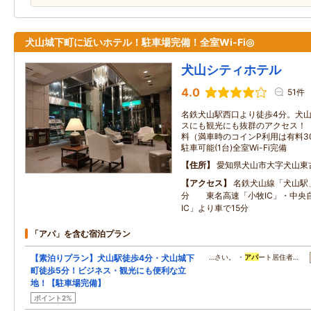
犬山城下町に近いホテル！駐車場完備！全室Wi-Fi◎
犬山シティホテル
4.0
51件
名鉄犬山駅西口より徒歩4分。犬
スにも観光にも抜群のアクセス！
料（満車時のコインP利用は有料3
駐車可能(1台)全室Wi-Fi完備
住所
愛知県犬山市大字犬山東
アクセス
名鉄犬山線「犬山駅
分 東名高速「小牧IC」・中央
IC」より車で15分
「アパ」を含む宿泊プラン
【素泊りプラン】犬山駅徒歩4分・犬山城下
…さい。 ・
アパ
ート居住者…
町徒歩5分！ビジネス・観光にも便利な立
地！【駐車場完備】
ポイント2%