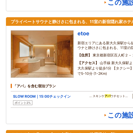
この施
プライベートサウナと静けさに包まれる、11室の新宿隠れ家ホテ
etoe
新宿エリアにある新大久保駅から
ウナと静けさに包まれる、11室の
住所
東京都新宿区百人町２－
アクセス
山手線 新大久保駅よ
大久保駅より徒歩1分 【タクシー
で5-10分 (1-2Km)
「アパ」を含む宿泊プラン
SLOW ROOM｜15:00チェックイン
… スキンケ
アパ
ウチセット…
ポイント2%
この施