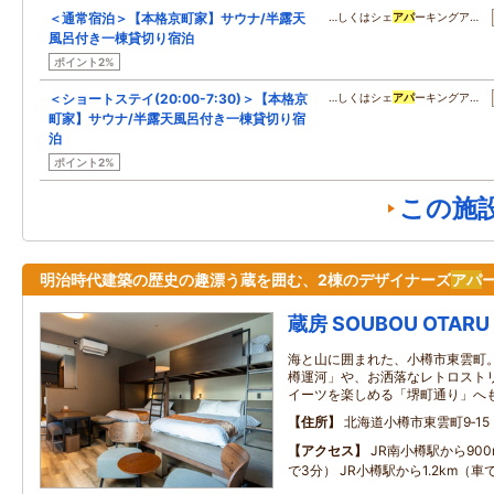
＜通常宿泊＞【本格京町家】サウナ/半露天
…しくはシェ
アパ
ーキングア…
風呂付き一棟貸切り宿泊
ポイント2%
＜ショートステイ(20:00-7:30)＞【本格京
…しくはシェ
アパ
ーキングア…
町家】サウナ/半露天風呂付き一棟貸切り宿
泊
ポイント2%
この施
明治時代建築の歴史の趣漂う蔵を囲む、2棟のデザイナーズ
アパ
蔵房 SOUBOU OTARU
海と山に囲まれた、小樽市東雲町。
樽運河」や、お洒落なレトロスト
イーツを楽しめる「堺町通り」へ
住所
北海道小樽市東雲町9‐15
アクセス
JR南小樽駅から90
で3分） JR小樽駅から1.2km（車