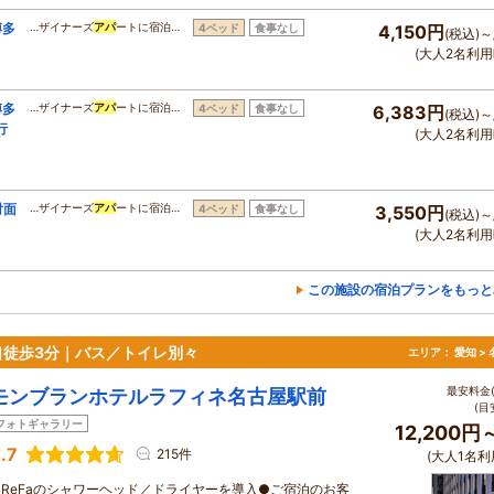
博多
…ザイナーズ
アパ
ートに宿泊…
4ベッド
食事なし
4,150円
(税込)～
(大人2名利用
博多
…ザイナーズ
アパ
ートに宿泊…
4ベッド
食事なし
6,383円
(税込)～
行
(大人2名利用
対面
…ザイナーズ
アパ
ートに宿泊…
4ベッド
食事なし
3,550円
(税込)～
(大人2名利用
この施設の宿泊プランをもっと
口徒歩3分｜バス／トイレ別々
エリア：
愛知 >
最安料金(
モンブランホテルラフィネ名古屋駅前
(目
フォトギャラリー
12,200円
.7
215件
(大人1名利
●ReFaのシャワーヘッド／ドライヤーを導入●ご宿泊のお客