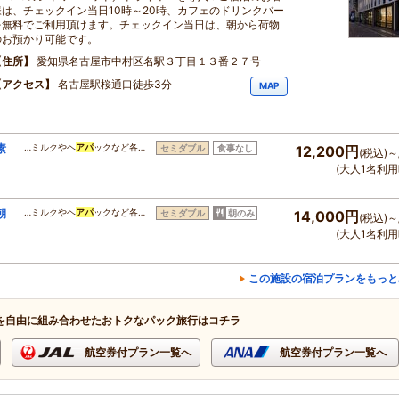
様は、チェックイン当日10時～20時、カフェのドリンクバー
を無料でご利用頂けます。チェックイン当日は、朝から荷物
のお預かり可能です。
住所
愛知県名古屋市中村区名駅３丁目１３番２７号
アクセス
名古屋駅桜通口徒歩3分
MAP
素
…ミルクやヘ
アパ
ックなど各…
セミダブル
食事なし
12,200円
(税込)～
(大人1名利用
朝
…ミルクやヘ
アパ
ックなど各…
セミダブル
朝のみ
14,000円
(税込)～
(大人1名利用
この施設の宿泊プランをもっと
を自由に組み合わせたおトクなパック旅行はコチラ
航空券付プラン一覧へ
航空券付プラン一覧へ