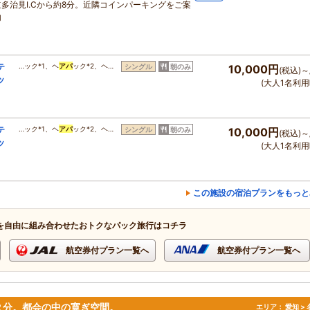
道多治見I.Cから約8分。近隣コインパーキングをご案
内
テ
…ック*1、ヘ
アパ
ック*2、ヘ…
シングル
朝のみ
10,000円
(税込)～
ッ
(大人1名利用
テ
…ック*1、ヘ
アパ
ック*2、ヘ…
シングル
朝のみ
10,000円
(税込)～
ッ
(大人1名利用
この施設の宿泊プランをもっと
を自由に組み合わせたおトクなパック旅行はコチラ
航空券付プラン一覧へ
航空券付プラン一覧へ
歩２分。都会の中の寛ぎ空間。
エリア：
愛知 >