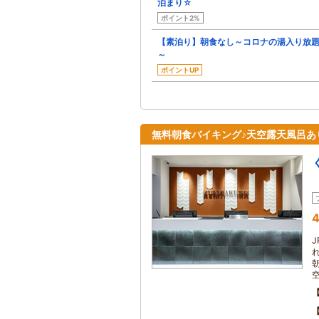
泊まり☆
ポイント2%
【素泊り】朝食なし～コロナの湯入り放題
～
ポイントUP
無料朝食バイキング♪天空露天風呂あ
4