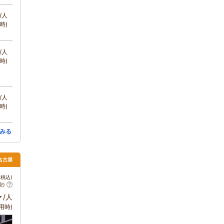
/人
時)
/人
時)
/人
時)
みる
 名古屋
税込)
安)
～
/人
用時)