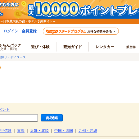
 ～日本最大級の宿・ホテル予約サイト～
ログイン
会員登録
お得な特典をみる
ゃらんパック
遊び・体験
観光ガイド
レンタカー
航空券
（交通＋宿泊）
日帰り・デイユース
ベント
・甲信越
｜
東海
｜
近畿・北陸
｜
中国・四国
｜
九州・沖縄