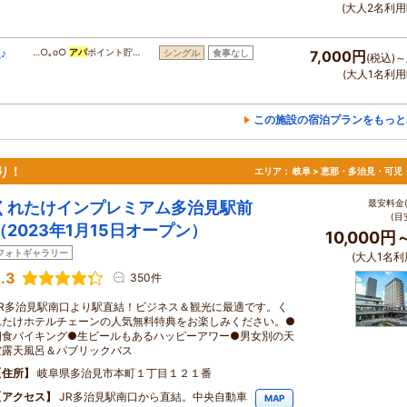
(大人2名利用
♪
…○｡o○
アパ
ポイント貯…
シングル
食事なし
7,000円
(税込)～
(大人1名利用
この施設の宿泊プランをもっと
り！
エリア：
岐阜 > 恵那・多治見・可児
最安料金(
くれたけインプレミアム多治見駅前
(目
（2023年1月15日オープン）
10,000円
フォトギャラリー
(大人1名利
.3
350件
JR多治見駅南口より駅直結！ビジネス＆観光に最適です。く
れたけホテルチェーンの人気無料特典をお楽しみください。●
朝食バイキング●生ビールもあるハッピーアワー●男女別の天
空露天風呂＆パブリックバス
住所
岐阜県多治見市本町１丁目１２１番
アクセス
JR多治見駅南口から直結。中央自動車
MAP