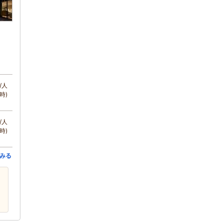
/人
時)
/人
時)
みる