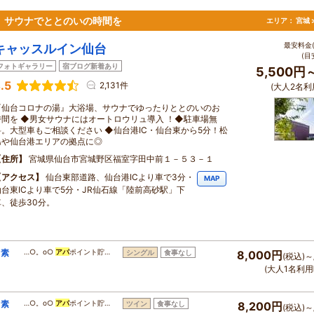
、サウナでととのいの時間を
エリア：
宮城 
最安料金(
キャッスルイン仙台
(目
フォトギャラリー
宿ブログ新着あり
5,500円
.5
2,131件
(大人2名利
『仙台コロナの湯』大浴場、サウナでゆったりととのいのお
時間を ◆男女サウナにはオートロウリュ導入 ！◆駐車場無
料。大型車もご相談ください ◆仙台港IC・仙台東から5分！松
島や仙台港エリアの拠点に◎
住所
宮城県仙台市宮城野区福室字田中前１－５３－１
アクセス
仙台東部道路、仙台港ICより車で3分・
MAP
仙台東ICより車で5分・JR仙石線「陸前高砂駅」下
車、徒歩30分。
！素
…○。o○
アパ
ポイント貯…
シングル
食事なし
8,000円
(税込)～
(大人1名利用
！素
…○。o○
アパ
ポイント貯…
ツイン
食事なし
8,200円
(税込)～