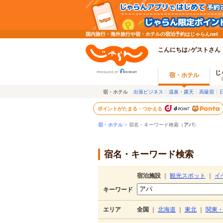
国内旅行・海外旅行や宿・ホテルの宿泊予約はじゃらんnet
こんにちは♪ゲストさん
じ
宿・ホテル
宿・ホテル
出張ビジネス
温泉・露天
高級宿
ポイントがたまる・つかえる
宿・ホテル
> 宿名・キーワード検索（
アパ
）
宿名・キーワード検索
宿泊施設
｜
観光スポット
｜
イ
キーワード
エリア
全国
｜
北海道
｜
東北
｜
関東