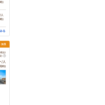
時)
/人
時)
みる
・加茂
税込)
安)
～
/人
用時)