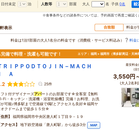
日付未定
泊
部屋
大人
名 子供
0名
人数等
※食事条件などの諸条件については、予約画面で再度ご確認く
合致順
料金が
0軒表示
料金は1泊1部屋の大人1名分の料金です（消費税・サービス料込み）
料金
も完備で料理・洗濯も可能です！
エリア：
福岡 > 福岡市（博多駅周辺・天神
最安料金(
ＴＲＩＰＰＯＤＴＯＪＩＮ－ＭＡＣＨ
(目
Ｉ Ａ
3,550円
(大人2名利
.2
25件
ロフト付デザイナーズ
アパ
ートのお部屋です☆全客室【無料
Wi-Fi・キッチン・洗濯機・浴室乾燥機】完備！お料理、お洗
濯が可能♪博多駅まで空港線で6駅とアクセスも良好☆福岡ヤ
フオクドームまで徒歩１５分☆
住所
福岡県福岡市中央区唐人町１丁目９－１９
アクセス
地下鉄空港線「唐人町駅」から徒歩3分
MAP