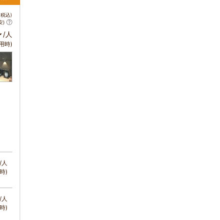
税込)
安)
～
/人
用時)
/人
時)
/人
時)