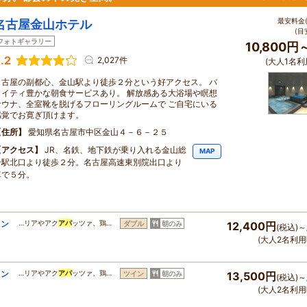
最安料金(
名古屋金山ホテル
(目
フォトギャラリー
10,800円
.2
2,027件
(大人1名利
名古屋の副都心、金山駅より徒歩２分という好アクセス。 バ
ライティ豊かな朝食サービスあり。 解放感ある大浴場や瞑想
サウナ、全室靴を脱げるフローリングルームで ご自宅にいる
感覚でお寛ぎ頂けます。
住所
愛知県名古屋市中区金山４－６－２５
アクセス
JR、名鉄、地下鉄が乗り入れる金山総
MAP
合駅北口より徒歩２分。名古屋高速東別院出口より
車で５分。
ラン
…リアやアク
アパ
ッツァ、鶏…
ダブル
朝のみ
12,400円
(税込)～
(大人2名利用
ラン
…リアやアク
アパ
ッツァ、鶏…
ツイン
朝のみ
13,500円
(税込)～
(大人2名利用