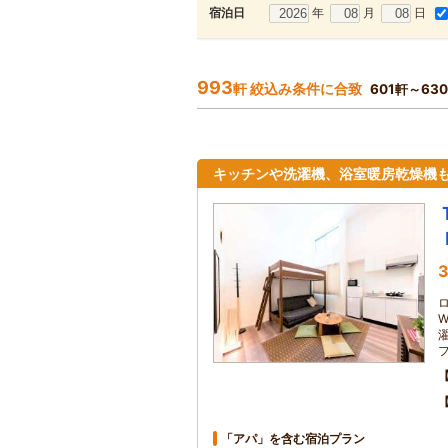
年
月
日
宿泊日
993
軒 絞込み条件に合致
601軒～63
キッチンや洗濯機、浴室暖房乾燥機
3
「アパ」を含む宿泊プラン