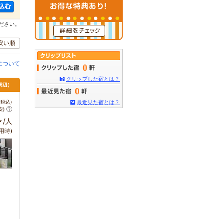
ださい。
安い順
について
0
クリップした宿とは？
周辺）
0
税込)
最近見た宿とは？
安)
～
/人
用時)