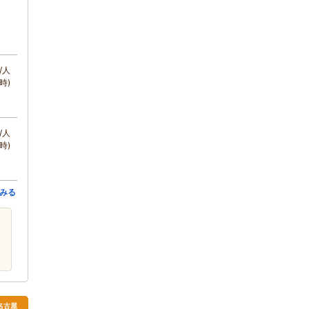
/人
時)
/人
時)
みる
 名古屋