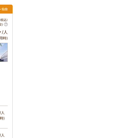
> 仙台
税込)
安)
～
/人
用時)
/人
時)
/人