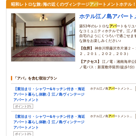
昭和レトロな旅♪海の近くのヴィンテージ
アパ
ートメントホテル
ホテル江ノ島アパート
築53年のレトロな
アパ
ートをリユ
なコミュニティホテルです。江ノ
自宅のようにくつろいで過ごせま
な旅をお楽しみください♪
住所
神奈川県藤沢市片瀬２－
２，２０１，２０２，２０３）
アクセス
江ノ電：湘南海岸公園
ノ電バス：新屋敷停留所(徒歩1分)
「アパ」を含む宿泊プラン
【素泊まり・シャワー&キッチン付き・海近
ホテル江ノ島
アパ
ートメント…
アパート暮らし体験♪】江ノ島ヴィンテージ
アパートメント
ポイント2%
【素泊まり・シャワー&キッチン付き・海近
ホテル江ノ島
アパ
ートメント…
アパート暮らし体験♪】江ノ島ヴィンテージ
アパートメント
ポイント2%