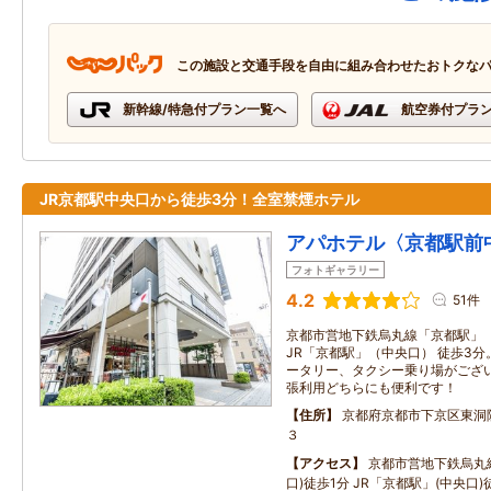
この施設と交通手段を自由に組み合わせたおトクな
新幹線/特急付プラン一覧へ
航空券付プラ
JR京都駅中央口から徒歩3分！全室禁煙ホテル
アパホテル〈京都駅前
フォトギャラリー
4.2
51件
京都市営地下鉄烏丸線「京都駅」（A
JR「京都駅」（中央口） 徒歩3
ータリー、タクシー乗り場がござ
張利用どちらにも便利です！
住所
京都府京都市下京区東洞
３
アクセス
京都市営地下鉄烏丸線
口)徒歩1分 JR「京都駅」(中央口