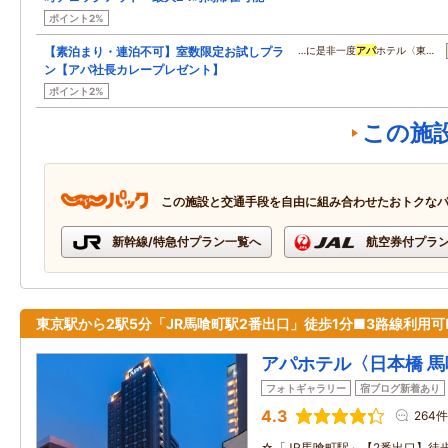
ポイント2%
【素泊まり・連泊不可】室数限定お試しプラ
…に是非一度
アパ
ホテル〈東…
ン【アパ社長カレープレゼント】
ポイント2%
この施
この施設と交通手段を自由に組み合わせたおトクな
新幹線/特急付プラン一覧へ
航空券付プラ
東京駅から2駅5分「JR馬喰町駅2番出口」徒歩1分■3路線利用可
アパホテル〈日本橋 
フォトギャラリー
宿ブログ新着あり
4.3
264件
☆「JR馬喰町駅」【2番出口】徒