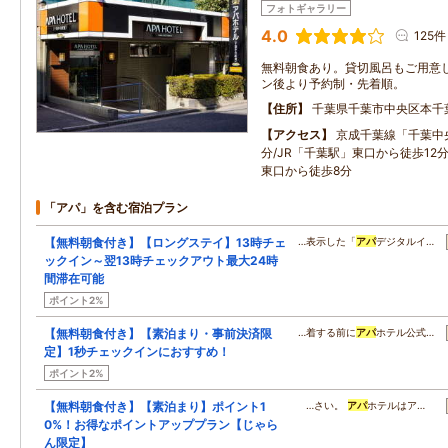
フォトギャラリー
4.0
125件
無料朝食あり。貸切風呂もご用意
ン後より予約制・先着順。
住所
千葉県千葉市中央区本千
アクセス
京成千葉線「千葉中
分/JR「千葉駅」東口から徒歩12分
東口から徒歩8分
「アパ」を含む宿泊プラン
【無料朝食付き】【ロングステイ】13時チェ
…表示した「
アパ
デジタルイ…
ックイン～翌13時チェックアウト最大24時
間滞在可能
ポイント2%
【無料朝食付き】【素泊まり・事前決済限
…着する前に
アパ
ホテル公式…
定】1秒チェックインにおすすめ！
ポイント2%
【無料朝食付き】【素泊まり】ポイント1
…さい。
アパ
ホテルはア…
0%！お得なポイントアッププラン【じゃら
ん限定】