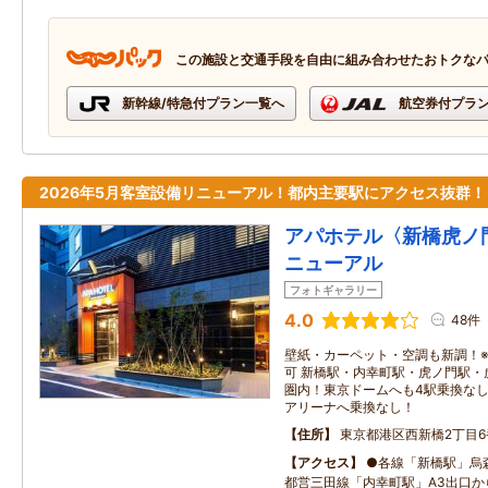
この施設と交通手段を自由に組み合わせたおトクな
新幹線/特急付プラン一覧へ
航空券付プラ
2026年5月客室設備リニューアル！都内主要駅にアクセス抜群！
アパホテル〈新橋虎ノ門
ニューアル
フォトギャラリー
4.0
48件
壁紙・カーペット・空調も新調！
可 新橋駅・内幸町駅・虎ノ門駅・
圏内！東京ドームへも4駅乗換な
アリーナへ乗換なし！
住所
東京都港区西新橋2丁目6
アクセス
●各線「新橋駅」烏
都営三田線「内幸町駅」A3出口か