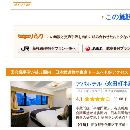
ポイントUP
この施
この施設と交通手段を自由に組み合わせたおトクな
新幹線/特急付プラン一覧へ
航空券付プラ
国会議事堂が徒歩圏内、日本武道館や東京ドームへも好アクセス
アパホテル〈永田町半
フォトギャラリー
宿ブログ新着あり
4.1
681件
半蔵門線「半蔵門駅」、有楽町線「
会議事堂が徒歩圏内、日本武道館
抜群の好立地！ 皇居ランの拠点と
住所
東京都千代田区平河町１