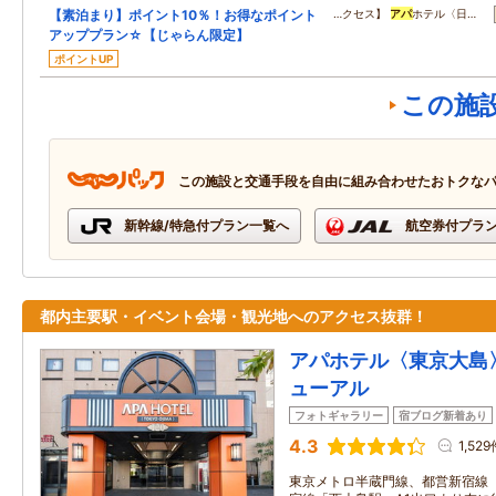
【素泊まり】ポイント10％！お得なポイント
…クセス】
アパ
ホテル〈日…
アッププラン☆【じゃらん限定】
ポイントUP
この施
この施設と交通手段を自由に組み合わせたおトクな
新幹線/特急付プラン一覧へ
航空券付プラ
都内主要駅・イベント会場・観光地へのアクセス抜群！
アパホテル〈東京大島〉
ューアル
フォトギャラリー
宿ブログ新着あり
4.3
1,52
東京メトロ半蔵門線、都営新宿線