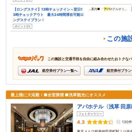
【ロングステイ】13時チェックイン～翌日1
…案内■ ・
アパ
ホテルオリ…
3時チェックアウト 最大24時間滞在可能ロ
ングステイプラン！
ポイント2%
この施
この施設と交通手段を自由に組み合わせたおトクな
航空券付プラン一覧へ
航空券付プラン
最上階に大浴殿！■全室禁煙 ■浅草観光にオススメ
アパホテル〈浅草 田
フォトギャラリー
4.3
130件
東京メトロ銀座線田原町駅より徒