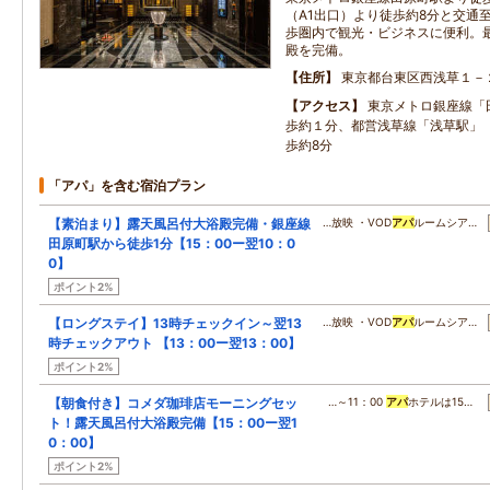
（A1出口）より徒歩約8分と交通
歩圏内で観光・ビジネスに便利。
殿を完備。
住所
東京都台東区西浅草１－
アクセス
東京メトロ銀座線「
歩約１分、都営浅草線「浅草駅」（
歩約8分
「アパ」を含む宿泊プラン
【素泊まり】露天風呂付大浴殿完備・銀座線
…放映 ・VOD
アパ
ルームシア…
田原町駅から徒歩1分【15：00ー翌10：0
0】
ポイント2%
【ロングステイ】13時チェックイン～翌13
…放映 ・VOD
アパ
ルームシア…
時チェックアウト 【13：00ー翌13：00】
ポイント2%
【朝食付き】コメダ珈琲店モーニングセッ
…～11：00
アパ
ホテルは15…
ト！露天風呂付大浴殿完備【15：00ー翌1
0：00】
ポイント2%