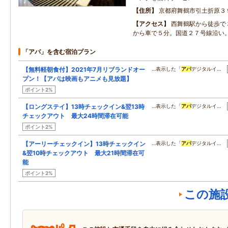
住所
京都府舞鶴市引土折原３
アクセス
西舞鶴駅から徒歩で
から車で５分。国道２７号線沿い
「アパ」を含む宿泊プラン
【無料軽朝食付】2021年7月リブランドオー
…表示した「
アパ
デジタルイ…
プン！【アパは映画もアニメも見放題】
ポイント2%
【ロングステイ】13時チェックイン&翌13時
…表示した「
アパ
デジタルイ…
チェックアウト 最大24時間滞在可能
ポイント2%
【アーリーチェックイン】13時チェックイン
…表示した「
アパ
デジタルイ…
&翌10時チェックアウト 最大21時間滞在可
能
ポイント2%
この施