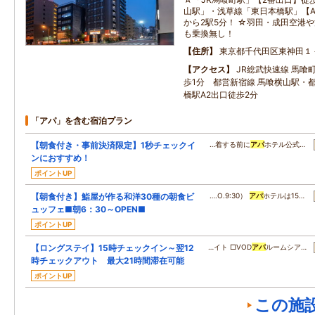
山駅」・浅草線「東日本橋駅」【A
から2駅5分！ ☆羽田・成田空港
も乗換無し！
住所
東京都千代田区東神田１
アクセス
JR総武快速線 馬喰
歩1分 都営新宿線 馬喰横山駅・
橋駅A2出口徒歩2分
「アパ」を含む宿泊プラン
【朝食付き・事前決済限定】1秒チェックイ
…着する前に
アパ
ホテル公式…
ンにおすすめ！
ポイントUP
【朝食付き】鮨屋が作る和洋30種の朝食ビ
….O.9:30）
アパ
ホテルは15…
ュッフェ■朝6：30～OPEN■
ポイントUP
【ロングステイ】15時チェックイン～翌12
…イト □VOD
アパ
ルームシア…
時チェックアウト 最大21時間滞在可能
ポイントUP
この施