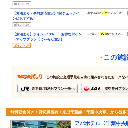
ポイント2%
【素泊まり・事前決済限定】1秒チェックイ
…着する前に
アパ
ホテル公式…
ンにおすすめ！
ポイント2%
【素泊まり】ポイント10％！ お得なポイン
…ご案内 ]
アパ
ホテルはア…
トアッププラン【じゃらん限定】
ポイントUP
この施
この施設と交通手段を自由に組み合わせたおトクな
新幹線/特急付プラン一覧へ
航空券付プラ
無料朝食付き！貸切風呂有！京成千葉線「千葉中央駅」から徒歩
アパホテル〈千葉中央