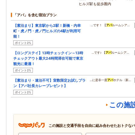
ヒルズ駅も徒歩圏内
「アパ」を含む宿泊プラン
【素泊まり】東京駅から2駅！新橋・内幸
…です！ 【
アパ
ルームシア…
町・虎ノ門・虎ノ門ヒルズの4駅が利用可
能！
ポイント2%
【ロングステイ】13時チェックイン～13時
…です♪ 【
アパ
ルームシア…
チェックアウト最大24時間滞在可能で東京
観光に最適！
ポイント2%
【素泊まり・連泊不可】室数限定お試しプラ
…に是非一度
アパ
ホテル〈新…
ン【アパ社長カレープレゼント】
ポイント2%
この施
この施設と交通手段を自由に組み合わせたおトクな