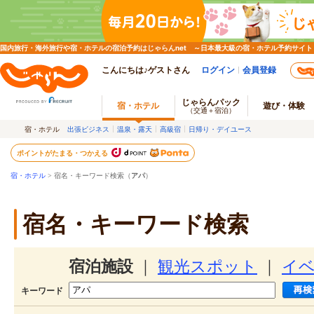
国内旅行・海外旅行や宿・ホテルの宿泊予約はじゃらんnet ～日本最大級の宿・ホテル予約サイト
こんにちは♪ゲストさん
ログイン
会員登録
じゃらんパック
宿・ホテル
遊び・体験
（交通＋宿泊）
宿・ホテル
出張ビジネス
温泉・露天
高級宿
日帰り・デイユース
ポイントがたまる・つかえる
宿・ホテル
> 宿名・キーワード検索（
アパ
）
宿名・キーワード検索
宿泊施設
｜
観光スポット
｜
イ
キーワード