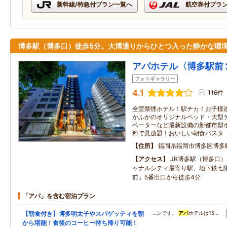
新幹線/特急付プラン一覧へ
航空券付プラ
博多駅（博多口）徒歩5分。大博通りからひとつ入った静かな環
アパホテル〈博多駅前
フォトギャラリー
4.1
116件
全室禁煙ホテル！駅チカ！お子様
かふかのオリジナルベッド・大型
ベーターなど最新設備の新都市型
料で見放題！おいしい朝食パスタ
住所
福岡県福岡市博多区博多
アクセス
JR博多駅（博多口
ャナルシティ最寄り駅、地下鉄七
前」5番出口から徒歩4分
「アパ」を含む宿泊プラン
【朝食付き】博多明太子やスパゲッティを朝
…ンです。
アパ
ホテルは15…
から堪能！食後のコーヒー持ち帰り可能！