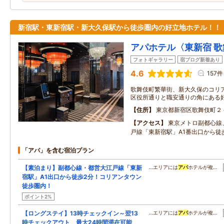
新宿駅・東新宿駅・新大久保駅から徒歩圏内の好立地ホテル！！
アパホテル〈東新宿 
フォトギャラリー
宿ブログ新着あり
4.6
157件
歌舞伎町繁華街、新大久保のコリ
区役所通りと職安通りの角にある
住所
東京都新宿区歌舞伎町２
アクセス
東京メトロ副都心線
戸線「東新宿駅」A1番出口から徒
「アパ」を含む宿泊プラン
【素泊まり】副都心線・都営大江戸線「東新
…エリアには
アパ
ホテルが複…
宿駅」A1出口から徒歩2分！コリアンタウン
徒歩圏内！
ポイント2%
【ロングステイ】13時チェックイン～翌13
…エリアには
アパ
ホテルが複…
時チェックアウト 最大24時間滞在可能