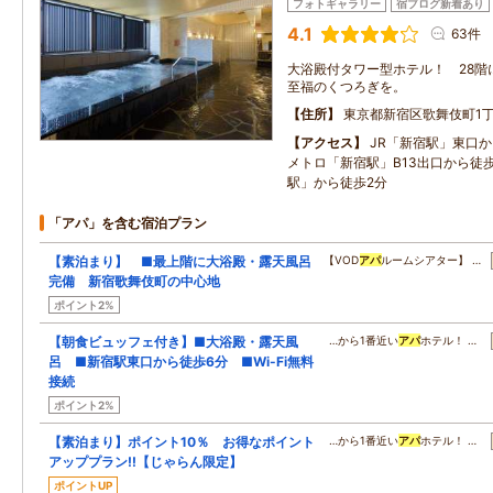
フォトギャラリー
宿ブログ新着あり
4.1
63件
大浴殿付タワー型ホテル！ 28階
至福のくつろぎを。
住所
東京都新宿区歌舞伎町1丁
アクセス
JR「新宿駅」東口
メトロ「新宿駅」B13出口から徒
駅」から徒歩2分
「アパ」を含む宿泊プラン
【素泊まり】 ■最上階に大浴殿・露天風呂
【VOD
アパ
ルームシアター】 …
完備 新宿歌舞伎町の中心地
ポイント2%
【朝食ビュッフェ付き】■大浴殿・露天風
…から1番近い
アパ
ホテル！ …
呂 ■新宿駅東口から徒歩6分 ■Wi-Fi無料
接続
ポイント2%
【素泊まり】ポイント10％ お得なポイント
…から1番近い
アパ
ホテル！ …
アッププラン!!【じゃらん限定】
ポイントUP