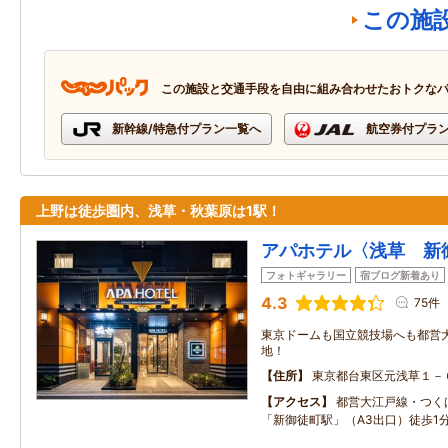
この施
この施設と交通手段を自由に組み合わせたおトクな
新幹線/特急付プラン一覧へ
航空券付プラ
上野は徒歩圏内、浅草・秋葉原は1駅！
アパホテル〈浅草 新
フォトギャラリー
宿ブログ新着あり
4.3
75件
東京ドームも国立競技場へも都営
地！
住所
東京都台東区元浅草１－
アクセス
都営大江戸線・つく
「新御徒町駅」（A3出口）徒歩1