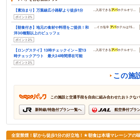
【素泊まり】万葉線広小路駅より徒歩1分
…入浴できる
アパ
ホテルオリ…
ポイント2%
【朝食付き】地元の食材や料理をご提供！和
…イカ塩辛
アパ
ホテルは15…
洋30種類以上のビュッフェ
ポイント2%
【ロングステイ】13時チェックイン～翌13
…入浴できる
アパ
ホテルオリ…
時チェックアウト 最大24時間滞在可能
ポイント2%
この施
この施設と交通手段を自由に組み合わせたおトクな
新幹線/特急付プラン一覧へ
航空券付プラ
全室禁煙！駅から徒歩1分の好立地！★朝食は本場マレーシアの