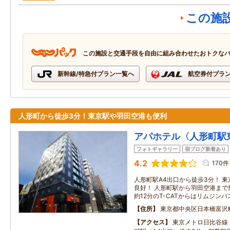
この施
この施設と交通手段を自由に組み合わせたおトクな
新幹線/特急付プラン一覧へ
航空券付プラ
人形町から徒歩3分！東京駅や羽田空港も便利
アパホテル〈人形町駅
フォトギャラリー
宿ブログ新着あり
4.2
170件
人形町駅A4出口から徒歩3分！ 
良好！ 人形町駅から羽田空港まで
約12分のT-CATからはリムジン
住所
東京都中央区日本橋富沢
アクセス
東京メトロ日比谷線