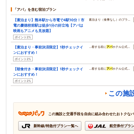
「アパ」を含む宿泊プラン
【素泊まり】熊本駅から市電で4駅10分！市
素泊まり（食事なし）のプラ…
電の慶徳校前駅は徒歩1分の好立地【アパは
映画もアニメも見放題】
ポイント2%
【素泊まり・事前決済限定】1秒チェックイ
…着する前に
アパ
ホテル公式…
ンにおすすめ！
ポイント2%
【朝食付き・事前決済限定】1秒チェックイ
…着する前に
アパ
ホテル公式…
ンにおすすめ！
ポイント2%
この施
この施設と交通手段を自由に組み合わせたおトクな
新幹線/特急付プラン一覧へ
航空券付プラ