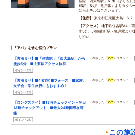
宿線「西大島駅」A1出口より左に
町駅」及び「亀戸駅」よりタクシーで
に当ホテルはございます。
住所
東京都江東区大島1-8-7
アクセス
地下鉄住吉駅A4・
歩5分、JR錦糸町駅・亀戸駅より
り沿い。
「アパ」を含む宿泊プラン
【素泊まり】■「住吉駅」「西大島駅」から
…表示した「
アパ
デジタルイ…
徒歩5分 ■主要駅アクセス抜群
ポイント2%
【素泊まり】■4名1室 ■フォース ■家族、
…表示した「
アパ
デジタルイ…
女子会・学生旅行にもおすすめ！
ポイント2%
【ロングステイ】■13時チェックイン～翌日
…表示した「
アパ
デジタルイ…
13時チェックアウト ■最大24時間滞在可
能
ポイント2%
この施