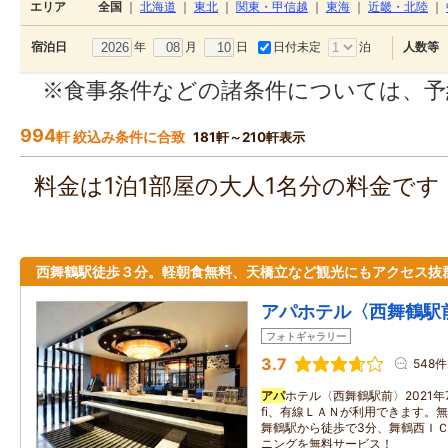
エリア
全国
｜
北海道
｜
東北
｜
関東・甲信越
｜
東海
｜
近畿・北陸
｜
年
月
日
日付未定
泊
宿泊日
人数等
※食事条件などの諸条件については、予
994
軒 絞込み条件に合致
181軒～210軒表示
料金は1泊1部屋の大人1名分の料金で
西舞鶴駅徒歩３分。軽朝食無料、天橋立など観光にもアクセス抜
アパホテル〈西舞鶴駅
フォトギャラリー
3.7
548件
アパ
ホテル〈西舞鶴駅前〉2021年7
fi、有線ＬＡＮが利用できます。無
舞鶴駅から徒歩で3分、舞鶴西Ｉ
ニングを無料サービス！