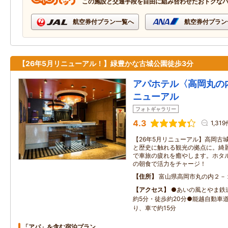
この施設と交通手段を自由に組み合わせたおトクな
航空券付プラン一覧へ
航空券付プラン
【26年5月リニューアル！】緑豊かな古城公園徒歩3分
アパホテル〈高岡丸の内
ニューアル
フォトギャラリー
4.3
1,31
【26年5月リニューアル】高岡古
と歴史に触れる観光の拠点に。綺
で車旅の疲れを癒やします。ホタ
の朝食で活力をチャージ！
住所
富山県高岡市丸の内２－
アクセス
●あいの風とやま鉄
約5分・徒歩約20分●能越自動車
り、車で約15分
「アパ」を含む宿泊プラン