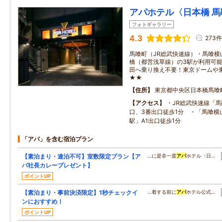
アパホテル〈日本橋 
フォトギャラリー
4.3
273件
馬喰町（JR総武快速線）・馬喰横
橋（都営浅草線）の3駅が利用可
田へ乗り換え不要！東京ドームや
★★
住所
東京都中央区日本橋馬喰
アクセス
・JR総武快速線「馬
口、3番出口徒歩1分 ・「馬喰横
駅」A1出口徒歩1分
「アパ」を含む宿泊プラン
【素泊まり・連泊不可】室数限定プラン【ア
…に是非一度
アパ
ホテル〈日…
パ社長カレープレゼント】
ポイントUP
【素泊まり・事前決済限定】1秒チェックイ
…着する前に
アパ
ホテル公式…
ンにおすすめ！
ポイントUP