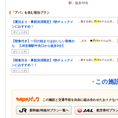
駅」徒歩10分
「アパ」を含む宿泊プラン
【素泊まり・事前決済限定】1秒チェックイ
…着する前に
アパ
ホテル公式…
ンにおすすめ！
ポイント2%
【朝食付き】一日の始まりはおいしい朝食か
…ます。 ●
アパ
ホテルは15…
ら 【JR京都駅中央口から徒歩3分】
ポイント2%
【朝食付き・事前決済限定】1秒チェックイ
…着する前に
アパ
ホテル公式…
ンにおすすめ！！
ポイント2%
この施
この施設と交通手段を自由に組み合わせたおトクな
新幹線/特急付プラン一覧へ
航空券付プラ