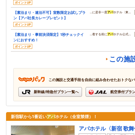
ポイントUP
【素泊まり・連泊不可】室数限定お試しプラ
…に是非一度
アパ
ホテル〈東…
ン【アパ社長カレープレゼント】
ポイントUP
【素泊まり・事前決済限定】1秒チェックイ
…着する前に
アパ
ホテル公式…
ンにおすすめ！
ポイントUP
この施
この施設と交通手段を自由に組み合わせたおトクな
新幹線/特急付プラン一覧へ
航空券付プラ
新宿駅から1番近い
アパ
ホテル（全室禁煙）！
アパホテル〈新宿 歌