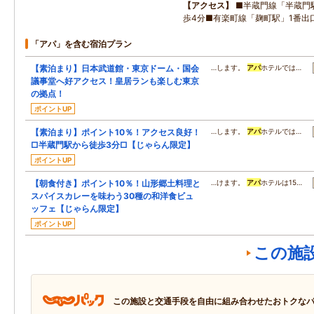
アクセス
■半蔵門線「半蔵門
歩4分■有楽町線「麹町駅」1番出
「アパ」を含む宿泊プラン
【素泊まり】日本武道館・東京ドーム・国会
…します。
アパ
ホテルでは…
議事堂へ好アクセス！皇居ランも楽しむ東京
の拠点！
ポイントUP
【素泊まり】ポイント10％！アクセス良好！
…します。
アパ
ホテルでは…
□半蔵門駅から徒歩3分□【じゃらん限定】
ポイントUP
【朝食付き】ポイント10％！山形郷土料理と
…けます。
アパ
ホテルは15…
スパイスカレーを味わう30種の和洋食ビュ
ッフェ【じゃらん限定】
ポイントUP
この施
この施設と交通手段を自由に組み合わせたおトクな