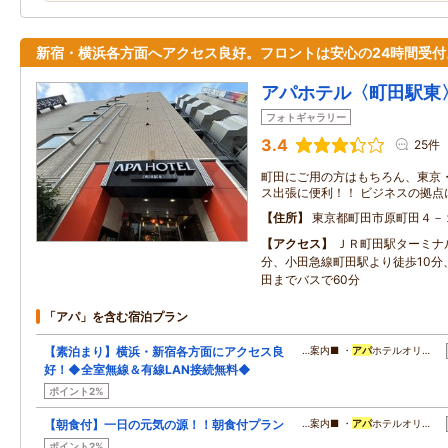
新宿・横浜各方面へアクセス良好。フロントは安心の24時間受付
アパホテル〈町田駅東
フォトギャラリー
3.4
25件
町田にご用の方はもちろん、東京
ス出張に便利！！ ビジネスの拠点
住所
東京都町田市原町田４－
アクセス
ＪＲ町田駅ターミナ
分、小田急線町田駅より徒歩10分
田までバスで60分
「アパ」を含む宿泊プラン
【素泊まり】横浜・新宿各方面にアクセス良
…案内■ ・
アパ
ホテルオリ…
好！◆全室無線＆有線LAN接続無料◆
ポイント2%
【朝食付】一日の元気の源！！朝食付プラン
…案内■ ・
アパ
ホテルオリ…
ポイント2%