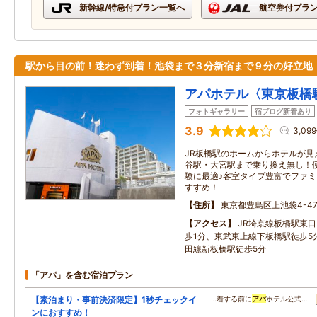
新幹線/特急付プラン一覧へ
航空券付プラ
駅から目の前！迷わず到着！池袋まで３分新宿まで９分の好立地
アパホテル〈東京板橋
フォトギャラリー
宿ブログ新着あり
3.9
3,09
JR板橋駅のホームからホテルが見
谷駅・大宮駅まで乗り換え無し！
験に最適♪客室タイプ豊富でファ
すすめ！
住所
東京都豊島区上池袋4-47
アクセス
JR埼京線板橋駅東口
歩1分、東武東上線下板橋駅徒歩5
田線新板橋駅徒歩5分
「アパ」を含む宿泊プラン
【素泊まり・事前決済限定】1秒チェックイ
…着する前に
アパ
ホテル公式…
ンにおすすめ！