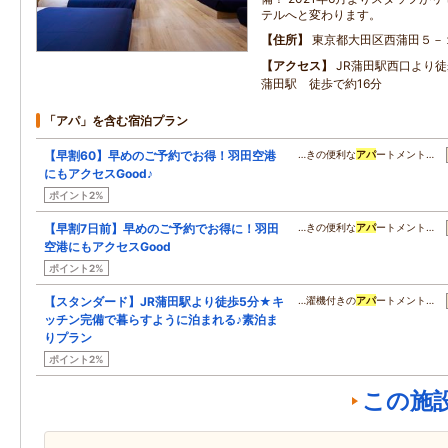
テルへと変わります。
住所
東京都大田区西蒲田５－
アクセス
JR蒲田駅西口より
蒲田駅 徒歩で約16分
「アパ」を含む宿泊プラン
【早割60】早めのご予約でお得！羽田空港
…きの便利な
アパ
ートメント…
にもアクセスGood♪
ポイント2%
【早割7日前】早めのご予約でお得に！羽田
…きの便利な
アパ
ートメント…
空港にもアクセスGood
ポイント2%
【スタンダード】JR蒲田駅より徒歩5分★キ
…濯機付きの
アパ
ートメント…
ッチン完備で暮らすように泊まれる♪素泊ま
りプラン
ポイント2%
この施