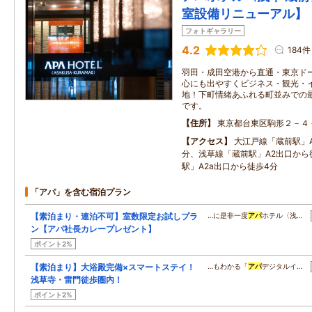
室設備リニューアル】
フォトギャラリー
4.2
184件
羽田・成田空港から直通・東京ド
心にも出やすくビジネス・観光・
地！下町情緒あふれる町並みでの
です。
住所
東京都台東区駒形２－４
アクセス
大江戸線「蔵前駅」
分、浅草線「蔵前駅」A2出口から
駅」A2a出口から徒歩4分
「アパ」を含む宿泊プラン
【素泊まり・連泊不可】室数限定お試しプラ
…に是非一度
アパ
ホテル〈浅…
ン【アパ社長カレープレゼント】
ポイント2%
【素泊まり】大浴殿完備×スマートステイ！
…もわかる「
アパ
デジタルイ…
浅草寺・雷門徒歩圏内！
ポイント2%