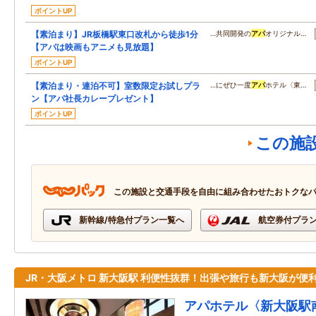
ポイントUP
【素泊まり】JR板橋駅東口改札から徒歩1分
…共同開発の
アパ
オリジナル…
【アパは映画もアニメも見放題】
ポイントUP
【素泊まり・連泊不可】室数限定お試しプラ
…にぜひ一度
アパ
ホテル〈東…
ン【アパ社長カレープレゼント】
ポイントUP
この施
この施設と交通手段を自由に組み合わせたおトクな
新幹線/特急付プラン一覧へ
航空券付プラ
JR・大阪メトロ 新大阪駅 利便性抜群！出張や旅行も新大阪が便
アパホテル〈新大阪駅