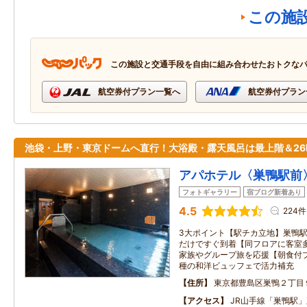
この施
この施設と交通手段を自由に組み合わせたおトクな
航空券付プラン一覧へ
航空券付プラン
池袋・上野・東京ドームへ直行！大浴殿・露天風呂は最上階＆26
アパホテル〈巣鴨駅前
フォトギャラリー
宿ブログ新着あり
4.5
224件
3大ポイント【駅チカ立地】巣鴨
だけですぐ到着【同フロアに客室
家族やグループ旅を応援【朝食付プ
種の和洋ビュッフェで活力補充
住所
東京都豊島区巣鴨２丁目
アクセス
JR山手線「巣鴨駅