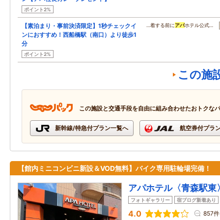
ポイント2%
【素泊まり・事前決済限定】1秒チェックイ
…着する前に
アパ
ホテル公式…
ンにおすすめ！西船橋駅（南口）より徒歩1
分
ポイント2%
この施
この施設と交通手段を自由に組み合わせたおトクな
新幹線/特急付プラン一覧へ
航空券付プラ
【館内ミニコンビニ新設＆VOD無料】バイク専用駐輪場完備！
アパホテル〈青森駅東
フォトギャラリー
宿ブログ新着あり
4.0
857件