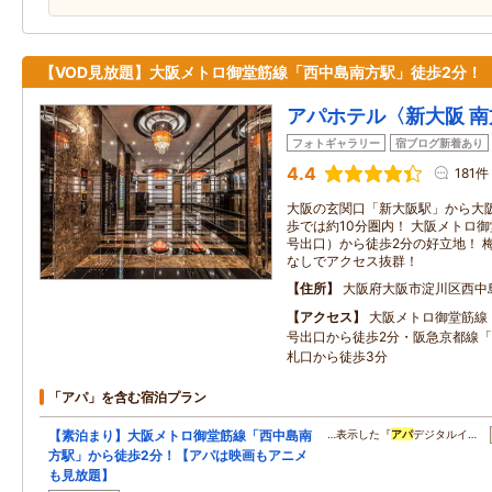
【VOD見放題】大阪メトロ御堂筋線「西中島南方駅」徒歩2分！
アパホテル〈新大阪 
フォトギャラリー
宿ブログ新着あり
4.4
181件
大阪の玄関口「新大阪駅」から大
歩では約10分圏内！ 大阪メトロ
号出口）から徒歩2分の好立地！ 
なしでアクセス抜群！
住所
大阪府大阪市淀川区西中
アクセス
大阪メトロ御堂筋線
号出口から徒歩2分・阪急京都線
札口から徒歩3分
「アパ」を含む宿泊プラン
【素泊まり】大阪メトロ御堂筋線「西中島南
…表示した『
アパ
デジタルイ…
方駅」から徒歩2分！【アパは映画もアニメ
も見放題】