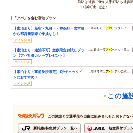
前駅は徒歩で9分 人形町駅も徒歩
JCT(浜町出口)近く！
「アパ」を含む宿泊プラン
【素泊まり】新宿・九段下・神保町・岩本町
…表示した「
アパ
デジタルイ…
から都営新宿線で乗換なし！
ポイントUP
【素泊まり・連泊不可】室数限定お試しプラ
…に是非一度
アパ
ホテル〈日…
ン【アパ社長カレープレゼント】
ポイントUP
【素泊まり・事前決済限定】1秒チェックイ
…着する前に
アパ
ホテル公式…
ンにおすすめ！
ポイントUP
この施
この施設と交通手段を自由に組み合わせたおトクな
新幹線/特急付プラン一覧へ
航空券付プラ