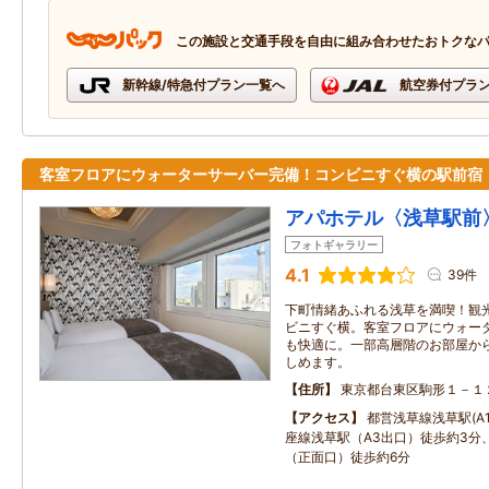
この施設と交通手段を自由に組み合わせたおトクな
新幹線/特急付プラン一覧へ
航空券付プラ
客室フロアにウォーターサーバー完備！コンビニすぐ横の駅前宿
アパホテル〈浅草駅前
フォトギャラリー
4.1
39件
下町情緒あふれる浅草を満喫！観
ビニすぐ横。客室フロアにウォー
も快適に。一部高層階のお部屋か
しめます。
住所
東京都台東区駒形１－１
アクセス
都営浅草線浅草駅(A
座線浅草駅（A3出口）徒歩約3分
（正面口）徒歩約6分