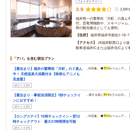
フォトギャラリー
3.9
2,69
福井県一の繁華街「片町」の真ん
付。恐竜博物館や、スキージャム
県の観光拠点としても便利。
住所
福井県福井市順化1-16-7
アクセス
JR福井駅西口より徒
動車道福井ICまたは福井北ICより
「アパ」を含む宿泊プラン
【素泊まり】福井の繁華街「片町」のド真ん
…N完備。 ◆
アパ
ルームシア…
中！ 天然温泉大浴殿付き【映画もアニメも
見放題】
ポイント2%
【素泊まり・事前決済限定】1秒チェックイ
…着する前に
アパ
ホテル公式…
ンにおすすめ！
ポイント2%
【ロングステイ】15時チェックイン～翌12
…N完備。 ◆
アパ
ルームシア…
時チェックアウト 最大21時間滞在可能
ポイント2%