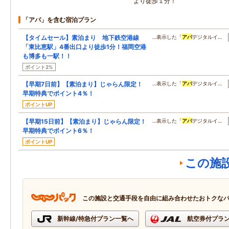
より徒歩１分！
「アパ」を含む宿泊プラン
【タイムセール】素泊まり 地下鉄空港線
…表示した「
アパ
デジタルイ…
「東比恵駅」4番出口より徒歩1分！福岡空港
も博多も一駅！！
ポイント2%
【早期7日前】【素泊まり】じゃらん限定！
…表示した「
アパ
デジタルイ…
早期特典でポイント4％！
ポイントUP
【早期15日前】【素泊まり】じゃらん限定！
…表示した「
アパ
デジタルイ…
早期特典でポイント6％！
ポイントUP
この施
この施設と交通手段を自由に組み合わせたおトクな
新幹線/特急付プラン一覧へ
航空券付プラ