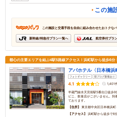
この施
この施設と交通手段を自由に組み合わせたおトクな
新幹線/特急付プラン一覧へ
航空券付プラ
都心の主要エリアを結ぶ4駅5路線アクセス！浜町駅から徒歩6分
アパホテル〈日本橋浜
フォトギャラリー
宿ブログ新着あり
4.1
1,401
半蔵門線水天宮前駅5番出口徒歩9
ビニ、飲食店がございません。到
ております。
住所
東京都中央区日本橋浜町
アクセス
浜町駅から徒歩で6