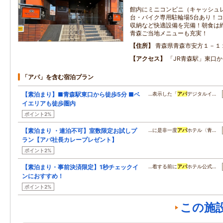
館内にミニコンビニ（キャッシュレ
台・バイク専用駐輪場5台あり！
収納など快適設備を完備！朝食は
青森ご当地メニューも充実！
住所
青森県青森市安方１－１
アクセス
「JR青森駅」東口か
「アパ」を含む宿泊プラン
【素泊まり】■青森駅東口から徒歩5分 ■ベ
…表示した「
アパ
デジタルイ…
イエリアも徒歩圏内
ポイント2%
【素泊まり ・連泊不可】室数限定お試しプ
…に是非一度
アパ
ホテル〈青…
ラン【アパ社長カレープレゼント】
ポイント2%
【素泊まり・事前決済限定】1秒チェックイ
…着する前に
アパ
ホテル公式…
ンにおすすめ！
ポイント2%
この施