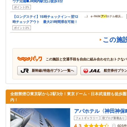
ウナ完備■JR関内駅北口徒歩3分
ポイント2%
【ロングステイ】15時チェックイン～翌12
…) e-PARK
アパ
ホテル横浜…
時チェックアウト 最大21時間滞在可能！
ポイント2%
この施
この施設と交通手段を自由に組み合わせたおトクな
新幹線/特急付プラン一覧へ
航空券付プラ
全館禁煙◎東京駅から2駅3分！東京ドーム・日本武道館も徒歩圏
内！
アパホテル〈神田神保
フォトギャラリー
宿ブログ新着あり
4.3
605件