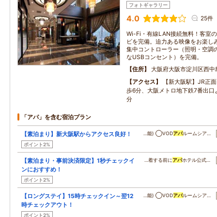
フォトギャラリー
4.0
25件
Wi-Fi・有線LAN接続無料！客
ビを完備。迫力ある映像をお楽し
集中コントローラー（照明・空調
なUSBコンセント）を完備。
住所
大阪府大阪市淀川区西中
アクセス
【新大阪駅】JR正
歩6分、大阪メトロ地下鉄7番出口
分
「アパ」を含む宿泊プラン
【素泊まり】新大阪駅からアクセス良好！
…能) ◯VOD
アパ
ルームシア…
ポイント2%
【素泊まり・事前決済限定】1秒チェックイ
…着する前に
アパ
ホテル公式…
ンにおすすめ！
ポイント2%
【ロングステイ】15時チェックイン～翌12
…能) ◯VOD
アパ
ルームシア…
時チェックアウト！
ポイント2%