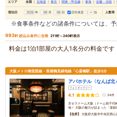
エリア
全国
｜
北海道
｜
東北
｜
関東・甲信越
｜
東海
｜
近畿・北陸
｜
年
月
日
日付未定
泊
宿泊日
人数等
※食事条件などの諸条件については、予
993
軒 絞込み条件に合致
211軒～240軒表示
料金は1泊1部屋の大人1名分の料金で
大阪メトロ御堂筋線・長堀鶴見緑地線「心斎橋駅」徒歩3分
アパホテル〈なんば北
フォトギャラリー
4.1
34件
京セラドーム大阪（ドーム前千代
地！ 大阪の魅力が詰まった「道頓
住所
大阪府大阪市中央区西心斎橋