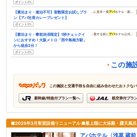
ポイント2%
【素泊まり・連泊不可】室数限定お試しプラ
…に是非一度
アパ
ホテル〈新…
ン【アパ社長カレープレゼント】
ポイント2%
【素泊まり・事前決済限定】1秒チェックイ
…着する前に
アパ
ホテル公式…
ンにおすすめ！大阪メトロ「西中島南方駅」
から徒歩2分！
ポイント2%
この施
この施設と交通手段を自由に組み合わせたおトクな
新幹線/特急付プラン一覧へ
航空券付プラ
■2025年3月客室設備リニューアル ■最上階に大浴殿・露天風呂
アパホテル〈浅草 蔵前