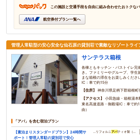
この施設と交通手段を自由に組み合わせたおトクな
航空券付プラン一覧へ
管理人常駐型の安心安全な仙石原の貸別荘で素敵なリゾートライ
サンテラス箱根
各棟ともキッチン・バストイレ完備
き。ファミリーやグループ、学生
まな箱根の滞在をお楽しみくださ
IC：車で約15分
住所
神奈川県足柄下郡箱根町
アクセス
小田急線・箱根湯本
東名高速道路・御殿場IC：車で約1
由）
「アパ」を含む宿泊プラン
【素泊まりスタンダードプラン】24時間サ
…リフォルニ
アパ
ティオ製（…
ポート！管理人常駐の貸別荘で安心