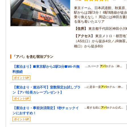
東京ドーム、日本武道館、秋葉原
駅からは2駅3分！ 6駅8路線が
乗り換えなし！ 周辺には神田古書
る落ち着いたエリア
住所
東京都千代田区神田小川
アクセス
東京メトロ・都営地
（A5出口）から徒歩4分／JR御
橋口）から徒歩8分
「アパ」を含む宿泊プラン
【素泊まり】■東京駅から2駅3分■Wi-Fi無
…スパーク
アパ
ホテル〈神…
料接続
ポイントUP
【素泊まり・連泊不可】室数限定お試しプラ
…に是非一度
アパ
ホテル〈神…
ン【アパ社長カレープレゼント】
ポイントUP
【素泊まり・事前決済限定】1秒チェックイ
…着する前に
アパ
ホテル公式…
ンにおすすめ！
ポイントUP