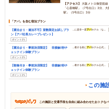
アクセス
大阪メトロ御堂筋線
「心斎橋駅」（7号出口）3分、大
駅」（5号出口）3分
「アパ」を含む宿泊プラン
【素泊まり・連泊不可】室数限定お試しプラ
…に是非一度
アパ
ホテル〈な…
ン【アパ社長カレープレゼント】
ポイント2%
【素泊まり・事前決済限定】 非接触1秒チ
…着する前に
アパ
ホテル公式…
ェックイン体験プラン
ポイント2%
【朝食付き・事前決済限定】 非接触1秒チ
…着する前に
アパ
ホテル公式…
ェックイン体験プラン
ポイント2%
この施
この施設と交通手段を自由に組み合わせたおトクな