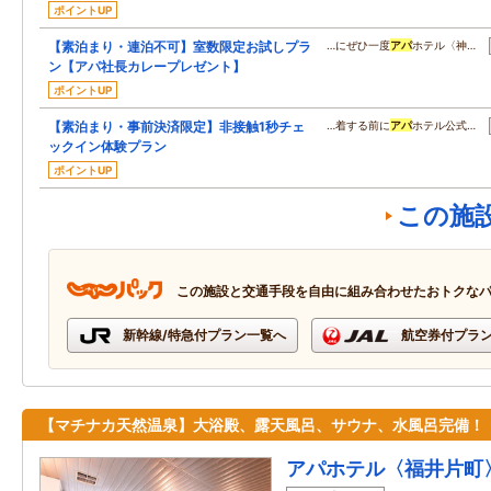
ポイントUP
【素泊まり・連泊不可】室数限定お試しプラ
…にぜひ一度
アパ
ホテル〈神…
ン【アパ社長カレープレゼント】
ポイントUP
【素泊まり・事前決済限定】非接触1秒チェ
…着する前に
アパ
ホテル公式…
ックイン体験プラン
ポイントUP
この施
この施設と交通手段を自由に組み合わせたおトクな
新幹線/特急付プラン一覧へ
航空券付プラ
【マチナカ天然温泉】大浴殿、露天風呂、サウナ、水風呂完備！
アパホテル〈福井片町