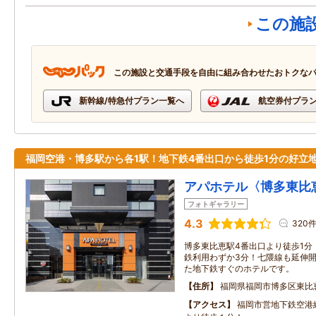
この施
この施設と交通手段を自由に組み合わせたおトクな
新幹線/特急付プラン一覧へ
航空券付プラ
福岡空港・博多駅から各1駅！地下鉄4番出口から徒歩1分の好立
アパホテル〈博多東比
フォトギャラリー
4.3
320
博多東比恵駅4番出口より徒歩1分
鉄利用わずか3分！七隈線も延伸
た地下鉄すぐのホテルです。
住所
福岡県福岡市博多区東比
アクセス
福岡市営地下鉄空港