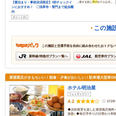
【素泊まり・事前決済限定】1秒チェックイ
…着する前に
アパ
ホテル公式…
ンにおすすめ！ 〇浅草寺・雷門まで徒歩圏
内
ポイント2%
この施
この施設と交通手段を自由に組み合わせたおトクな
新幹線/特急付プラン一覧へ
航空券付プラ
展望風呂がきもちいい！朝食・夕食がおいしい！駐車場大型車O
ホテル明治屋
フォトギャラリー
4.2
572件
◆浜松夜景を楽しむ展望風呂無料 
放題♪ ◆毎日手作りの日替わり和