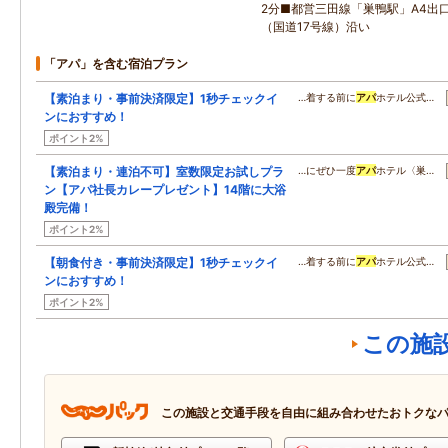
2分■都営三田線「巣鴨駅」A4出
（国道17号線）沿い
「アパ」を含む宿泊プラン
【素泊まり・事前決済限定】1秒チェックイ
…着する前に
アパ
ホテル公式…
ンにおすすめ！
ポイント2%
【素泊まり・連泊不可】室数限定お試しプラ
…にぜひ一度
アパ
ホテル〈巣…
ン【アパ社長カレープレゼント】14階に大浴
殿完備！
ポイント2%
【朝食付き・事前決済限定】1秒チェックイ
…着する前に
アパ
ホテル公式…
ンにおすすめ！
ポイント2%
この施
この施設と交通手段を自由に組み合わせたおトクな