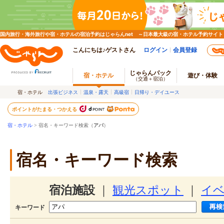
国内旅行・海外旅行や宿・ホテルの宿泊予約はじゃらんnet ～日本最大級の宿・ホテル予約サイト
こんにちは♪ゲストさん
ログイン
会員登録
じゃらんパック
宿・ホテル
遊び・体験
（交通＋宿泊）
宿・ホテル
出張ビジネス
温泉・露天
高級宿
日帰り・デイユース
ポイントがたまる・つかえる
宿・ホテル
> 宿名・キーワード検索（
アパ
）
宿名・キーワード検索
宿泊施設
｜
観光スポット
｜
イ
キーワード