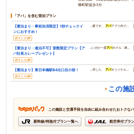
喰町駅徒歩3分
「アパ」を含む宿泊プラン
【素泊まり・事前決済限定】1秒チェックイ
…要です。
アパ
アプリ内で…
ンにおすすめ！
ポイントUP
【素泊まり・連泊不可】室数限定プラン【ア
…にぜひ一度
アパ
ホテル〈東…
パ社長カレープレゼント】
ポイントUP
【素泊まり】東日本橋駅B4出口目の前！
…求した、
アパ
オリジナル…
ポイントUP
この施
この施設と交通手段を自由に組み合わせたおトクな
新幹線/特急付プラン一覧へ
航空券付プラ