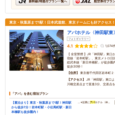
新幹線/特急付プラン一覧へ
航空券付プラ
東京・秋葉原まで1駅！日本武道館、東京ドームにも好アクセス
アパホテル〈神田駅東
フォトギャラリー
4.1
1,074
【 全室禁煙 】JR「神田駅」東口
宿線「岩本町駅」、東京メトロ日比
総武本線「新日本橋駅」が徒歩圏
徒歩30秒！
住所
東京都千代田区岩本町２
アクセス
JR「神田駅」東口
川橋交差点まで直進3分、交差点を
「アパ」を含む宿泊プラン
【素泊まり】東京・秋葉原まで1駅！神田駅
… ※近隣に
アパ
ホテル〈神…
から徒歩7分！岩本町駅・小伝馬町駅・新日
本橋駅も徒歩圏内！