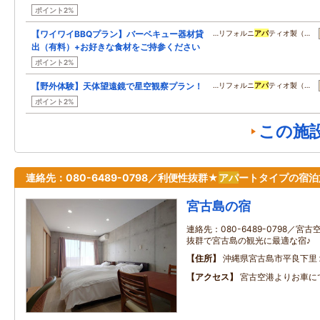
ポイント2%
【ワイワイBBQプラン】バーベキュー器材貸
…リフォルニ
アパ
ティオ製（…
出（有料）+お好きな食材をご持参ください
ポイント2%
【野外体験】天体望遠鏡で星空観察プラン！
…リフォルニ
アパ
ティオ製（…
ポイント2%
この施
連絡先：080-6489-0798／利便性抜群★
アパ
ートタイプの宿
宮古島の宿
連絡先：080-6489-0798／
抜群で宮古島の観光に最適な宿♪
住所
沖縄県宮古島市平良下里
アクセス
宮古空港よりお車に