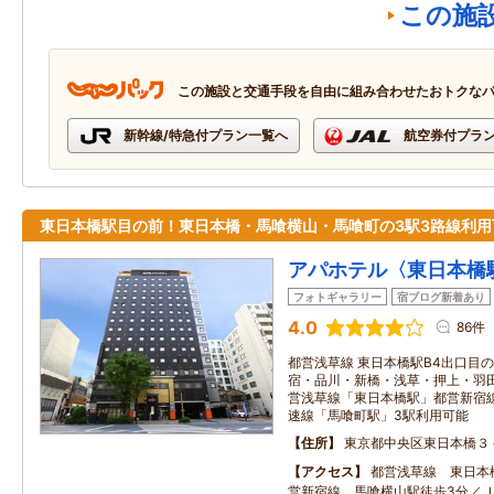
この施
この施設と交通手段を自由に組み合わせたおトクな
新幹線/特急付プラン一覧へ
航空券付プラ
東日本橋駅目の前！東日本橋・馬喰横山・馬喰町の3駅3路線利用
アパホテル〈東日本橋
フォトギャラリー
宿ブログ新着あり
4.0
86件
都営浅草線 東日本橋駅B4出口目の
宿・品川・新橋・浅草・押上・羽田
営浅草線「東日本橋駅」都営新宿線
速線「馬喰町駅」3駅利用可能
住所
東京都中央区東日本橋３
アクセス
都営浅草線 東日本
営新宿線 馬喰横山駅徒歩3分／