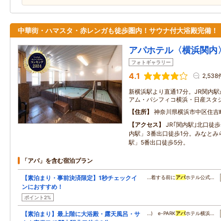
中華街・ハマスタ・赤レンガも徒歩圏内！サウナ付大浴殿完備！
アパホテル〈横浜関内
フォトギャラリー
4.1
2,538
新横浜駅より直通17分。JR関内
アム・パシフィコ横浜・日産スタ
住所
神奈川県横浜市中区住吉
アクセス
JR｢関内駅｣北口徒
内駅」3番出口徒歩1分。みなとみ
駅」5番出口徒歩5分。
「アパ」を含む宿泊プラン
【素泊まり・事前決済限定】1秒チェックイ
…着する前に
アパ
ホテル公式…
ンにおすすめ！
ポイント2%
【素泊まり】最上階に大浴殿・露天風呂・サ
…) e-PARK
アパ
ホテル横浜…