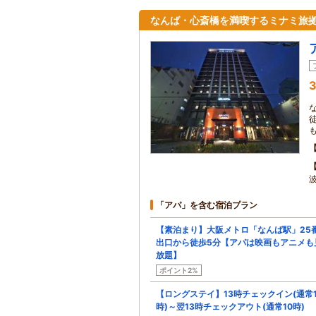
なんば・心斎橋を満喫するミナミ旅
3
「アパ」を含む宿泊プラン
【素泊まり】大阪メトロ「なんば駅」25
出口から徒歩5分【アパは映画もアニメも
放題】
ポイント2%
【ロングステイ】13時チェックイン(通常1
時)～翌13時チェックアウト(通常10時)