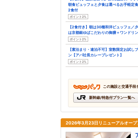
朝食ビュッフェと夕食は選べるお手軽定
2食付
ポイント2%
【2食付き】朝は30種和洋ビュッフェ／
は京都銀ゆばこだわりの御膳＋ワンドリ
ポイント2%
【素泊まり・連泊不可】室数限定お試し
ン【アパ社長カレープレゼント】
ポイント2%
この施設と交通手段
新幹線/特急付プラン一覧へ
2026年3月23日リニューアルオー