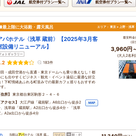
航空券付プラン一覧へ
航空券付プラン一覧へ
 ■最上階に大浴殿・露天風呂
エリア：
東京 > 上野・浅草
最安料金(
アパホテル〈浅草 蔵前〉【2025年3月客
(目
室設備リニューアル】
3,960円
フォトギャラリー
(大人2名利
.2
183件
羽田・成田空港から直通・東京ドームへも乗り換えなし！都
心にも出やすくビジネス・観光・イベント遠征に最適な好立
地！下町情緒あふれる町並みでの最新カフェ巡りもおすすめ
です。
住所
東京都台東区駒形２－４－６
アクセス
大江戸線「蔵前駅」A6出口から徒歩2
MAP
分、浅草線「蔵前駅」A2出口から徒歩4分・「浅草
駅」A2a出口から徒歩4分
の
当館は
アパ
ホテル〈浅草 蔵…
ツイン
朝・夕