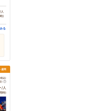
/人
時)
みる
> 盛岡
税込)
安)
～
/人
用時)