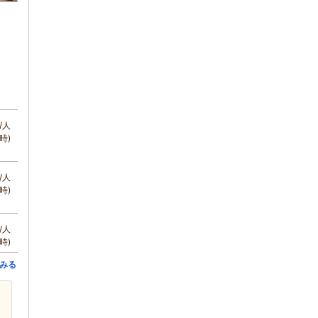
/人
時)
/人
時)
/人
時)
みる