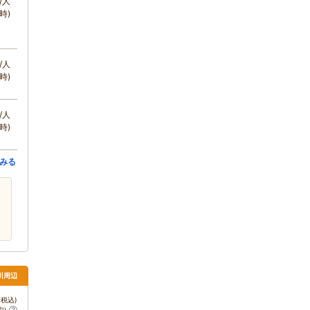
/人
時)
/人
時)
/人
時)
みる
川周辺
税込)