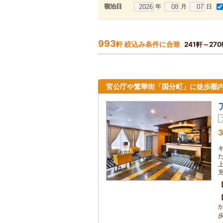
年
月
日
宿泊日
993
軒 絞込み条件に合致
241軒～27
官公庁や繁華街「国分町」に徒歩圏
3
た
歩