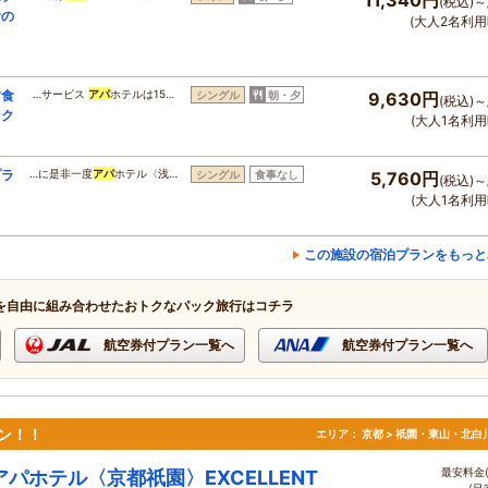
11,340円
(税込)～
食の
(大人2名利用
夕食
…サービス
アパ
ホテルは15…
シングル
朝・夕
9,630円
(税込)～
ンク
(大人1名利用
プラ
…に是非一度
アパ
ホテル〈浅…
シングル
食事なし
5,760円
(税込)～
(大人1名利用
この施設の宿泊プランをもっと
を自由に組み合わせたおトクなパック旅行はコチラ
航空券付プラン一覧へ
航空券付プラン一覧へ
プン！！
エリア：
京都 > 祇園・東山・北白
最安料金(
アパホテル〈京都祇園〉EXCELLENT