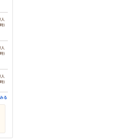
/人
時)
/人
時)
/人
時)
みる