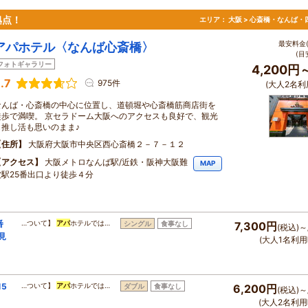
拠点！
エリア：
大阪 > 心斎橋・なんば・
最安料金(
アパホテル〈なんば心斎橋〉
(目
フォトギャラリー
4,200円
.7
975件
(大人2名利
なんば・心斎橋の中心に位置し、道頓堀や心斎橋筋商店街を
徒歩で満喫。 京セラドーム大阪へのアクセスも良好で、観光
も推し活も思いのまま♪
住所
大阪府大阪市中央区西心斎橋２－７－１２
アクセス
大阪メトロなんば駅/近鉄・阪神大阪難
MAP
波駅25番出口より徒歩４分
番
…ついて】
アパ
ホテルでは…
シングル
食事なし
7,300円
(税込)～
見
(大人1名利用
5
…ついて】
アパ
ホテルでは…
ダブル
食事なし
6,200円
(税込)～
(大人2名利用