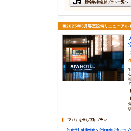
新幹線/特急付プラン一覧へ
■2025年3月客室設備リニューアル
4
「アパ」を含む宿泊プラン
【2食付】健康朝食＆夕食■免疫力アップ