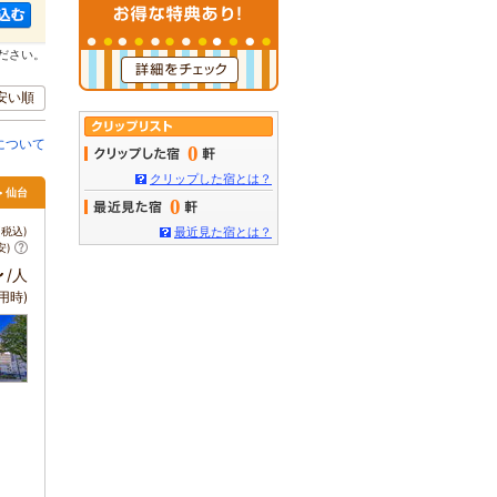
ださい。
安い順
について
0
クリップした宿とは？
> 仙台
0
税込)
最近見た宿とは？
安)
～
/人
用時)