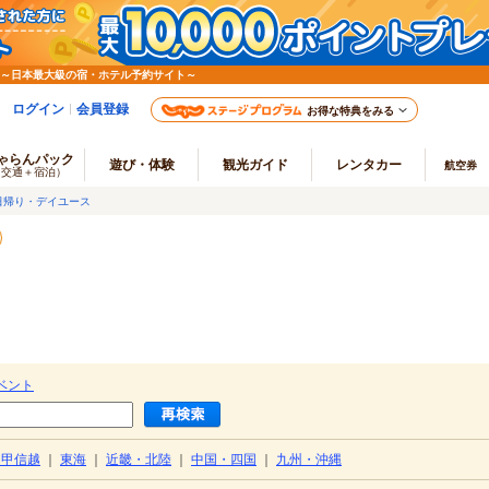
 ～日本最大級の宿・ホテル予約サイト～
ログイン
会員登録
お得な特典をみる
ゃらんパック
遊び・体験
観光ガイド
レンタカー
航空券
（交通＋宿泊）
日帰り・デイユース
ベント
・甲信越
｜
東海
｜
近畿・北陸
｜
中国・四国
｜
九州・沖縄