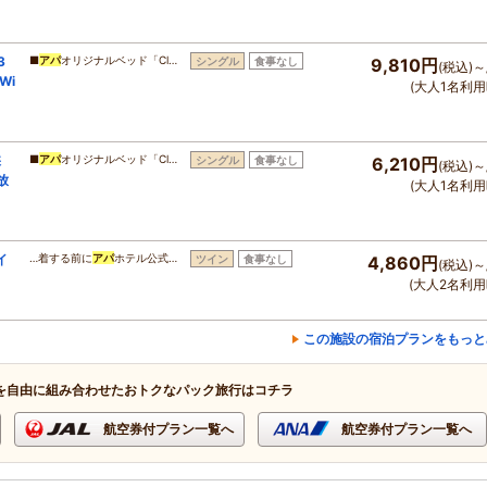
3
■
アパ
オリジナルベッド「Cl…
シングル
食事なし
9,810円
(税込)～
Wi
(大人1名利用
採
■
アパ
オリジナルベッド「Cl…
シングル
食事なし
6,210円
(税込)～
放
(大人1名利用
イ
…着する前に
アパ
ホテル公式…
ツイン
食事なし
4,860円
(税込)～
(大人2名利用
この施設の宿泊プランをもっと
を自由に組み合わせたおトクなパック旅行はコチラ
航空券付プラン一覧へ
航空券付プラン一覧へ