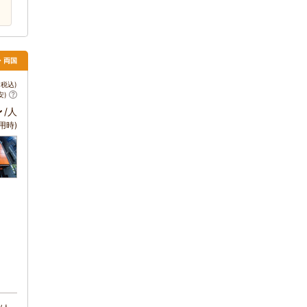
・両国
税込)
安)
～
/人
用時)