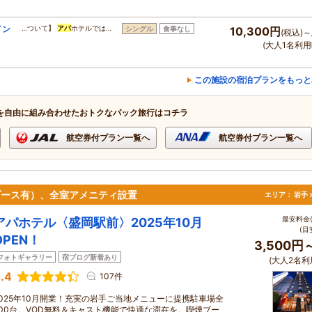
イン
…ついて】
アパ
ホテルでは…
シングル
食事なし
10,300円
(税込)～
(大人1名利用
この施設の宿泊プランをもっと
を自由に組み合わせたおトクなパック旅行はコチラ
航空券付プラン一覧へ
航空券付プラン一覧へ
煙ブース有）、全室アメニティ設置
エリア：
岩手 
最安料金(
アパホテル〈盛岡駅前〉2025年10月
(目
OPEN！
3,500円
フォトギャラリー
宿ブログ新着あり
(大人2名利
.4
107件
2025年10月開業！充実の岩手ご当地メニューに提携駐車場全
600台。VOD無料＆キャスト機能で快適な滞在を。喫煙ブー