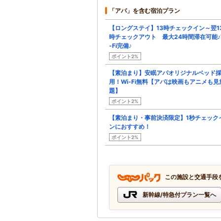
「アパ」を含む宿泊プラン
【ロングステイ】13時チェックイン～翌1
時チェックアウト 最大24時間滞在可能♪
-Fi完備♪
ポイント2%
【素泊まり】安眠アパオリジナルベッド
用！Wi-Fi無料【アパは映画もアニメも見
題】
ポイント2%
【素泊まり・事前決済限定】1秒チェック
ンにおすすめ！
ポイント2%
この施設と交通手段
新幹線/特急付プラン一覧へ