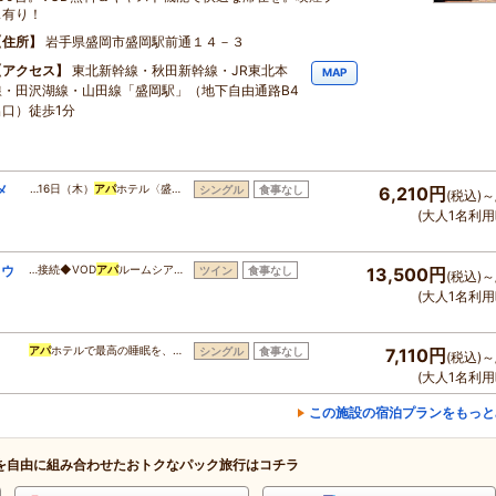
ス有り！
住所
岩手県盛岡市盛岡駅前通１４－３
アクセス
東北新幹線・秋田新幹線・JR東北本
MAP
線・田沢湖線・山田線「盛岡駅」（地下自由通路B4
出口）徒歩1分
メ
…16日（木）
アパ
ホテル〈盛…
シングル
食事なし
6,210円
(税込)～
(大人1名利用
ラウ
…接続◆VOD
アパ
ルームシア…
ツイン
食事なし
13,500円
(税込)～
(大人1名利用
アパ
ホテルで最高の睡眠を、…
シングル
食事なし
7,110円
(税込)～
(大人1名利用
この施設の宿泊プランをもっと
を自由に組み合わせたおトクなパック旅行はコチラ