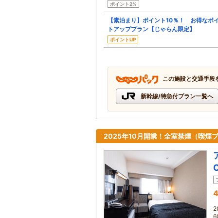
ポイント2%
【素泊まり】ポイント10％！ お得なポ
トアッププラン【じゃらん限定】
ポイントUP
この施設と交通手段
新幹線/特急付プラン一覧へ
2025年10月開業！全室禁煙（喫
4