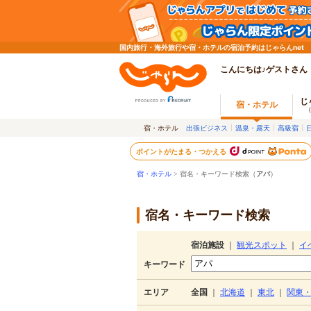
国内旅行・海外旅行や宿・ホテルの宿泊予約はじゃらんnet
こんにちは♪ゲストさん
じ
宿・ホテル
宿・ホテル
出張ビジネス
温泉・露天
高級宿
ポイントがたまる・つかえる
宿・ホテル
> 宿名・キーワード検索（
アパ
）
宿名・キーワード検索
宿泊施設
｜
観光スポット
｜
イ
キーワード
エリア
全国
｜
北海道
｜
東北
｜
関東