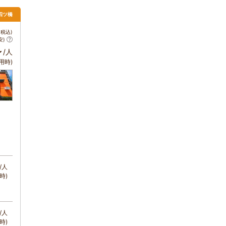
四ツ橋
税込)
安)
～
/人
用時)
/人
時)
/人
時)