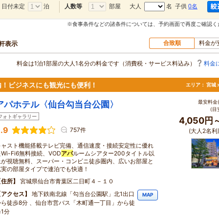
日付未定
泊
部屋
大人
名 子供
0名
人数等
※食事条件などの諸条件については、予約画面で再度ご確認く
合致順
料金が
0軒表示
料金は1泊1部屋の大人1名分の料金です（消費税・サービス料込み）
料金
内！ビジネスにも観光にも便利！
エリア：
宮城 
最安料金(
アパホテル〈仙台勾当台公園〉
(目
フォトギャラリー
4,050円
.9
757件
(大人2名利
キャスト機能搭載テレビ完備、通信速度・接続安定性に優れ
Wi-Fi6無料接続、VOD
アパ
ルームシアター200タイトル以
上が視聴無料、スーパー・コンビニ徒歩圏内、広いお部屋と
充実の部屋タイプで連泊でも快適！
住所
宮城県仙台市青葉区二日町４－１０
アクセス
地下鉄南北線「勾当台公園駅」北1出口
MAP
から徒歩8分 、仙台市営バス「木町通一丁目」から徒
1分