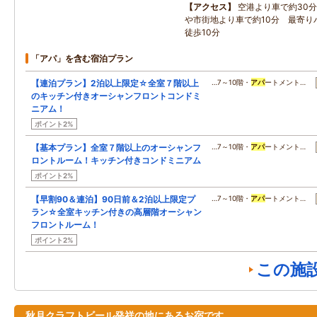
アクセス
空港より車で約30
や市街地より車で約10分 最寄り
徒歩10分
「アパ」を含む宿泊プラン
【連泊プラン】2泊以上限定☆全室７階以上
…7～10階・
アパ
ートメント…
のキッチン付きオーシャンフロントコンドミ
ニアム！
ポイント2%
【基本プラン】全室７階以上のオーシャンフ
…7～10階・
アパ
ートメント…
ロントルーム！キッチン付きコンドミニアム
ポイント2%
【早割90＆連泊】90日前＆2泊以上限定プ
…7～10階・
アパ
ートメント…
ラン☆全室キッチン付きの高層階オーシャン
フロントルーム！
ポイント2%
この施
秋月クラフトビール発祥の地にあるお宿です