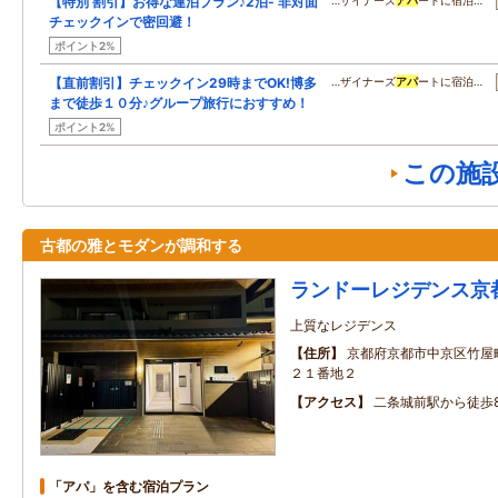
【特別 割引】お得な連泊プラン♪2泊- 非対面
…ザイナーズ
アパ
ートに宿泊…
チェックインで密回避！
ポイント2%
【直前割引】チェックイン29時までOK!博多
…ザイナーズ
アパ
ートに宿泊…
まで徒歩１０分♪グループ旅行におすすめ！
ポイント2%
この施
古都の雅とモダンが調和する
ランドーレジデンス京
上質なレジデンス
住所
京都府京都市中京区竹屋
２１番地２
アクセス
二条城前駅から徒歩
「アパ」を含む宿泊プラン