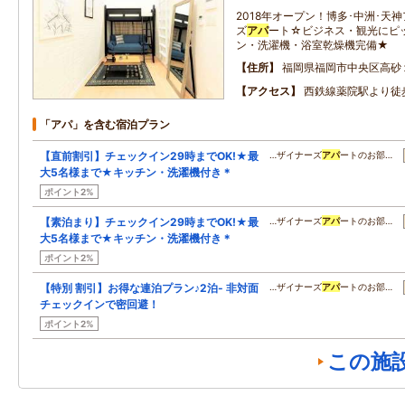
2018年オープン！博多･中洲･天
ズ
アパ
ート☆ビジネス・観光にピッタ
ン・洗濯機・浴室乾燥機完備★
住所
福岡県福岡市中央区高砂
アクセス
西鉄線薬院駅より徒
「アパ」を含む宿泊プラン
【直前割引】チェックイン29時までOK!★最
…ザイナーズ
アパ
ートのお部…
大5名様まで★キッチン・洗濯機付き＊
ポイント2%
【素泊まり】チェックイン29時までOK!★最
…ザイナーズ
アパ
ートのお部…
大5名様まで★キッチン・洗濯機付き＊
ポイント2%
【特別 割引】お得な連泊プラン♪2泊- 非対面
…ザイナーズ
アパ
ートのお部…
チェックインで密回避！
ポイント2%
この施