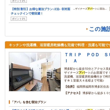
ポイント2%
【特別 割引】お得な連泊プラン♪2泊- 非対面
…ザイナーズ
アパ
ートに宿泊…
チェックインで密回避！
ポイント2%
この施
キッチンや洗濯機、浴室暖房乾燥機も完備で料理・洗濯も可能で
ＴＲＩＰ ＰＯＤ Ｓ
Ｉ Ａ
博多駅から徒歩10分とアクセス良
ザイナーズ
アパ
ートのお部屋です！
洗濯機、浴室暖房乾燥機付きで料
す☆１室最大４名様まで可能♪
住所
福岡県福岡市博多区住吉
アクセス
博多駅から徒歩１０
「アパ」を含む宿泊プラン