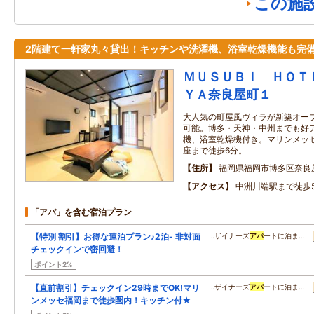
この施
2階建て一軒家丸々貸出！キッチンや洗濯機、浴室乾燥機能も完
ＭＵＳＵＢＩ ＨＯＴ
ＹＡ奈良屋町１
大人気の町屋風ヴィラが新築オー
可能。博多・天神・中州までも好
機、浴室乾燥機付き。マリンメッセ
座まで徒歩6分。
住所
福岡県福岡市博多区奈良
アクセス
中洲川端駅まで徒歩
「アパ」を含む宿泊プラン
【特別 割引】お得な連泊プラン♪2泊- 非対面
…ザイナーズ
アパ
ートに泊ま…
チェックインで密回避！
ポイント2%
【直前割引】チェックイン29時までOK!マリ
…ザイナーズ
アパ
ートに泊ま…
ンメッセ福岡まで徒歩圏内！キッチン付★