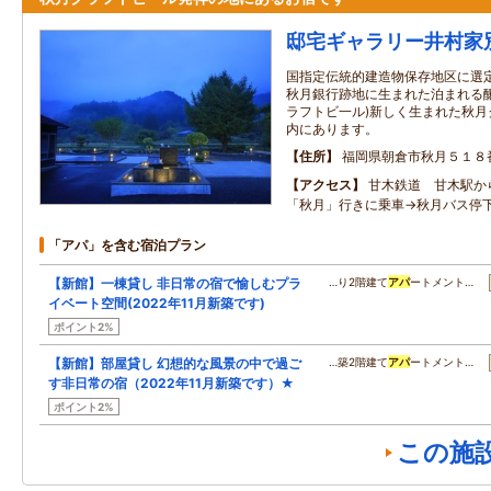
邸宅ギャラリー井村家
国指定伝統的建造物保存地区に選
秋月銀行跡地に生まれた泊まれる醸
ラフトビ一ル)新しく生まれた秋
内にあります。
住所
福岡県朝倉市秋月５１８
アクセス
甘木鉄道 甘木駅か
「秋月」行きに乗車→秋月バス停
「アパ」を含む宿泊プラン
【新館】一棟貸し 非日常の宿で愉しむプラ
…り2階建て
アパ
ートメント…
イベート空間(2022年11月新築です)
ポイント2%
【新館】部屋貸し 幻想的な風景の中で過ご
…築2階建て
アパ
ートメント…
す非日常の宿（2022年11月新築です）★
ポイント2%
この施