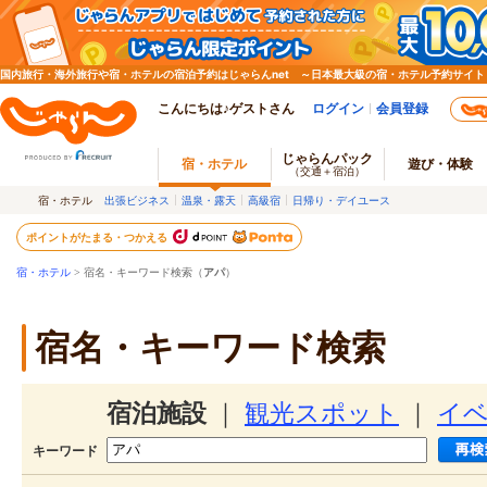
国内旅行・海外旅行や宿・ホテルの宿泊予約はじゃらんnet ～日本最大級の宿・ホテル予約サイト
こんにちは♪ゲストさん
ログイン
会員登録
じゃらんパック
宿・ホテル
遊び・体験
（交通＋宿泊）
宿・ホテル
出張ビジネス
温泉・露天
高級宿
日帰り・デイユース
ポイントがたまる・つかえる
宿・ホテル
> 宿名・キーワード検索（
アパ
）
宿名・キーワード検索
宿泊施設
｜
観光スポット
｜
イ
キーワード