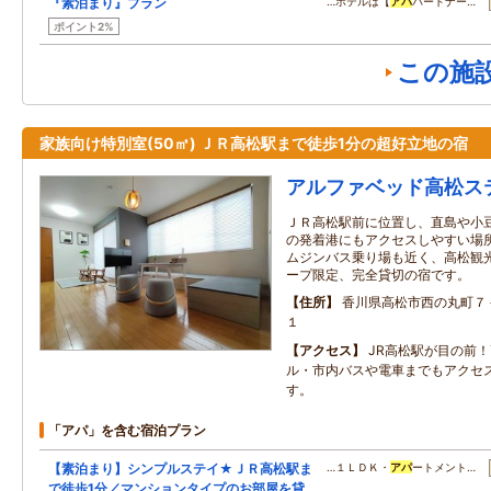
『素泊まり』プラン
…ホテルは【
アパ
パートナー…
ポイント2%
この施
家族向け特別室(50㎡) ＪＲ高松駅まで徒歩1分の超好立地の宿
アルファベッド高松ス
ＪＲ高松駅前に位置し、直島や小
の発着港にもアクセスしやすい場所
ムジンバス乗り場も近く、高松観光
ープ限定、完全貸切の宿です。
住所
香川県高松市西の丸町７
１
アクセス
JR高松駅が目の前
ル・市内バスや電車までもアクセ
す。
「アパ」を含む宿泊プラン
【素泊まり】シンプルステイ★ＪＲ高松駅ま
…１ＬＤＫ・
アパ
ートメント…
で徒歩1分／マンションタイプのお部屋を貸