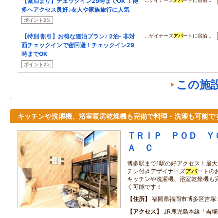
【素泊まり】チェックイン29時までOK ！博
…ザイナーズ
アパ
ートに宿泊…
多へアクセス良好♪友人や家族旅行に人気
ポイント2%
【特別 割引】お得な連泊プラン♪ 2泊- 非対
…ザイナーズ
アパ
ートに宿泊…
面チェックインで密回避！チェックイン29
時までOK
ポイント2%
この施
キッチンや洗濯機、浴室暖房乾燥機も完備で料理・洗濯も可能で
ＴＲＩＰ ＰＯＤ Ｙ
Ａ Ｃ
博多駅まで1駅の好アクセス！最大
チン付きデザイナーズ
アパ
ートのお
キッチンや洗濯機、浴室乾燥機も
く可能です！
住所
福岡県福岡市博多区吉塚
アクセス
JR鹿児島本線「吉塚