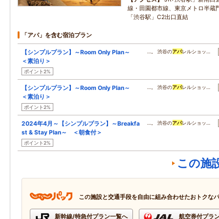
線・田園都市線、東京メトロ半蔵
「渋谷駅」C2出口直結
「アパ」を含む宿泊プラン
【シンプルプラン】～Room Only Plan～
…。 渋谷の
アパ
レルショッ…
＜素泊り＞
ポイント2%
【シンプルプラン】～Room Only Plan～
…。 渋谷の
アパ
レルショッ…
＜素泊り＞
ポイント2%
2024年4月～【シンプルプラン】～Breakfa
…。 渋谷の
アパ
レルショッ…
st & Stay Plan～ ＜朝食付＞
ポイント2%
この施
この施設と交通手段を自由に組み合わせたおトクな
新幹線/特急付プラン一覧へ
航空券付プラ