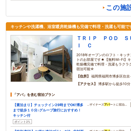
この施
キッチンや洗濯機、浴室暖房乾燥機も完備で料理・洗濯も可能で
ＴＲＩＰ ＰＯＤ Ｓ
Ｉ Ｃ
2018年オープンのロフト・キッ
トのお部屋です★【無料Wi-Fi
乾燥機完備で料理・洗濯もラクラク
宿泊可能☆
住所
福岡県福岡市博多区住吉
アクセス
博多駅から徒歩10分
「アパ」を含む宿泊プラン
【素泊まり】チェックイン29時までOK!博多
…ザイナーズ
アパ
ートに宿泊…
まで徒歩１０分♪グループ旅行におすすめ！
キッチン付
ポイント2%