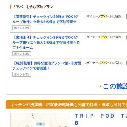
「アパ」を含む宿泊プラン
【直前割引】チェックイン29時までOK !グ
…ザイナーズ
アパ
ートに宿泊…
ループ旅行に☆最大5名様まで宿泊可能☆
ポイント2%
【素泊まり】チェックイン29時までOK !グ
…ザイナーズ
アパ
ートに宿泊…
ループ旅行に☆最大5名様まで宿泊可能☆ロ
フト付ルーム
ポイント2%
【特別 割引】お得な連泊プラン♪2泊- 非対面
…ザイナーズ
アパ
ートに宿泊…
チェックインで密回避！
ポイント2%
この施
キッチンや洗濯機、浴室暖房乾燥機も完備で料理・洗濯も可能で
ＴＲＩＰ ＰＯＤ 
Ｂ