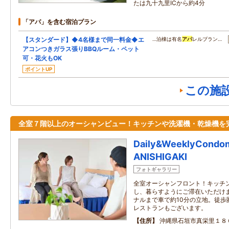
たは九十九里ICから約4分
「アパ」を含む宿泊プラン
【スタンダード】◆4名様まで同一料金◆エ
…泊棟は有名
アパ
レルブラン…
アコンつきガラス張りBBQルーム・ペット
可・花火もOK
ポイントUP
この施
全室７階以上のオーシャンビュー！キッチンや洗濯機・乾燥機を
Daily&WeeklyCondo
ANISHIGAKI
フォトギャラリー
全室オーシャンフロント！キッチ
し、暮らすようにご滞在いただけま
ナルまで車で約10分の立地。徒歩
レストランもございます。
住所
沖縄県石垣市真栄里１８