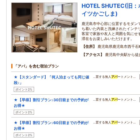
HOTEL SHUTEC(
イツかごしま)
鹿児島市中心部に位置するモダン
ち着いた内装と洗練されたインテ
客室で家族や友人と周囲を気にせ
滞在をお楽しみいただけます。
住所
鹿児島県鹿児島市西千石
アクセス
鹿児島中央駅から徒
「アパ」を含む宿泊プラン
★【スタンダード】「何人泊まっても同じ値
…置する無人
アパ
ートメント…
段♪」
ポイント2%
★【早得】割引プラン♪30日前までの予約が
…置する無人
アパ
ートメント…
お得★
ポイント2%
★【早得】割引プラン♪60日前までの予約が
…置する無人
アパ
ートメント…
お得★
ポイント2%