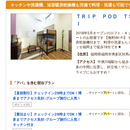
キッチンや洗濯機、浴室暖房乾燥機も完備で料理・洗濯も可能で
ＴＲＩＰ ＰＯＤ Ｔ
Ｉ
2018年5月オープンのロフト・
ートのお部屋です 【無料Wi-Fi
房乾燥機付きで、料理や洗濯もら
ッセ福岡まで徒歩18分です★
住所
福岡県福岡市博多区対馬
アクセス
中洲川端駅から徒歩
多の中間に位置し、好立地！マリ
ライブにもおすすめ！
「アパ」を含む宿泊プラン
【直前割引】チェックイン29時までOK！博
…ザイナーズ
アパ
ートに宿泊…
多までアクセス良好♪グループ旅行に人気！
ポイント2%
【素泊まり】チェックイン29時までOK！博
…ザイナーズ
アパ
ートに宿泊…
多までアクセス良好♪グループ旅行に人気！
キッチン付き