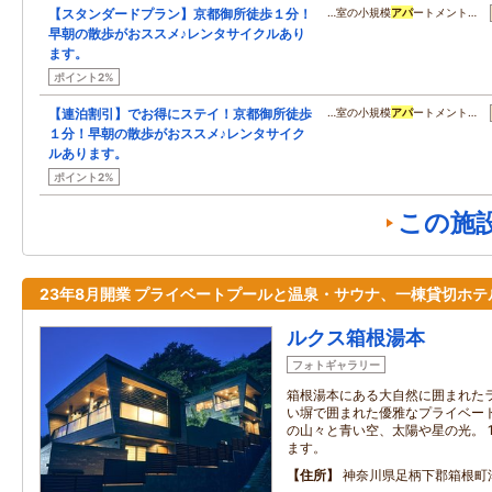
【スタンダードプラン】京都御所徒歩１分！
…室の小規模
アパ
ートメント…
早朝の散歩がおススメ♪レンタサイクルあり
ます。
ポイント2%
【連泊割引】でお得にステイ！京都御所徒歩
…室の小規模
アパ
ートメント…
１分！早朝の散歩がおススメ♪レンタサイク
ルあります。
ポイント2%
この施
23年8月開業 プライベートプールと温泉・サウナ、一棟貸切ホテ
ルクス箱根湯本
フォトギャラリー
箱根湯本にある大自然に囲まれたラ
い塀で囲まれた優雅なプライベー
の山々と青い空、太陽や星の光。 
ます。
住所
神奈川県足柄下郡箱根町