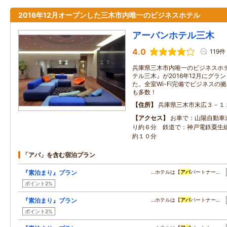
2016年12月オープンした三木市内唯一のビジネスホテル
アーバンホテル三木
4.0
119件
兵庫県三木市内唯一のビジネスホ
テル三木』が2016年12月にグラ
た。全室Wi-Fi完備でビジネスの
も多数！
住所
兵庫県三木市末広３－１
アクセス
お車で：山陽自動車
り約６分 鉄道で：神戸電鉄粟生
約１０分
「アパ」を含む宿泊プラン
『素泊まり』プラン
…ホテルは【
アパ
パートナー…
ポイント2%
『素泊まり』プラン
…ホテルは【
アパ
パートナー…
ポイント2%