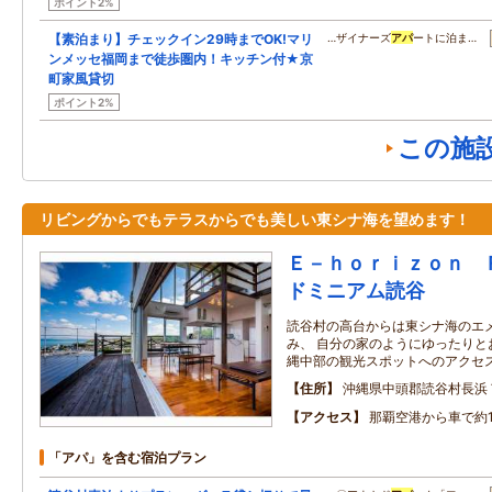
ポイント2%
【素泊まり】チェックイン29時までOK!マリ
…ザイナーズ
アパ
ートに泊ま…
ンメッセ福岡まで徒歩圏内！キッチン付★京
町家風貸切
ポイント2%
この施
リビングからでもテラスからでも美しい東シナ海を望めます！
Ｅ－ｈｏｒｉｚｏｎ 
ドミニアム読谷
読谷村の高台からは東シナ海のエ
み、 自分の家のようにゆったりと
縄中部の観光スポットへのアクセ
住所
沖縄県中頭郡読谷村長浜
アクセス
那覇空港から車で約
「アパ」を含む宿泊プラン