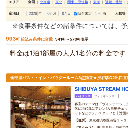
エリア
全国
｜
北海道
｜
東北
｜
関東・甲信越
｜
東海
｜
近畿・北陸
｜
年
月
日
日付未定
泊
宿泊日
人数等
※食事条件などの諸条件については、予
993
軒 絞込み条件に合致
541軒～570軒表示
料金は1泊1部屋の大人1名分の料金で
全部屋バス・トイレ・パウダールーム3点独立★渋谷駅C2出口直
SHIBUYA STREAM H
ハイクラス
フォトギャラリー
客室のテーマは「ヴィンテージモ
落に現代風にアレンジ♪自動チェ
ットなどホテルスタッフと非対面
住所
東京都渋谷区渋谷３－２
アクセス
JR｢渋谷駅」新南口