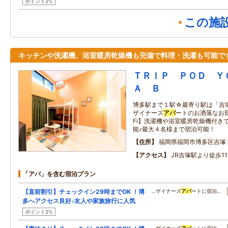
ポイント2%
この施
キッチンや洗濯機、浴室暖房乾燥機も完備で料理・洗濯も可能で
ＴＲＩＰ ＰＯＤ Ｙ
Ａ Ｂ
博多駅まで１駅☆最寄り駅は「吉
ザイナーズ
アパ
ートのお洒落なお部
Fi】洗濯機や浴室暖房乾燥機付き
能♪最大４名様まで宿泊可能！
住所
福岡県福岡市博多区吉塚
アクセス
JR吉塚駅より徒歩1
「アパ」を含む宿泊プラン
【直前割引】チェックイン29時までOK ！博
…ザイナーズ
アパ
ートに宿泊…
多へアクセス良好♪友人や家族旅行に人気
ポイント2%