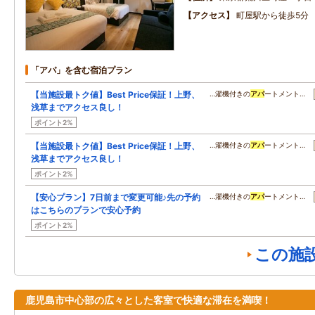
アクセス
町屋駅から徒歩5分
「アパ」を含む宿泊プラン
【当施設最トク値】Best Price保証！上野、
…濯機付きの
アパ
ートメント…
浅草までアクセス良し！
ポイント2%
【当施設最トク値】Best Price保証！上野、
…濯機付きの
アパ
ートメント…
浅草までアクセス良し！
ポイント2%
【安心プラン】7日前まで変更可能♪先の予約
…濯機付きの
アパ
ートメント…
はこちらのプランで安心予約
ポイント2%
この施
鹿児島市中心部の広々とした客室で快適な滞在を満喫！