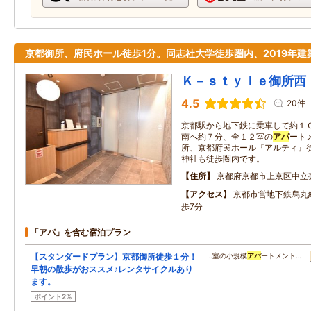
京都御所、府民ホール徒歩1分。同志社大学徒歩圏内、2019年建
Ｋ－ｓｔｙｌｅ御所西
4.5
20件
京都駅から地下鉄に乗車して約１
南へ約７分、全１２室の
アパ
ート
所、京都府民ホール『アルティ』
神社も徒歩圏内です。
住所
京都府京都市上京区中立
アクセス
京都市営地下鉄烏丸
歩7分
「アパ」を含む宿泊プラン
【スタンダードプラン】京都御所徒歩１分！
…室の小規模
アパ
ートメント…
早朝の散歩がおススメ♪レンタサイクルあり
ます。
ポイント2%