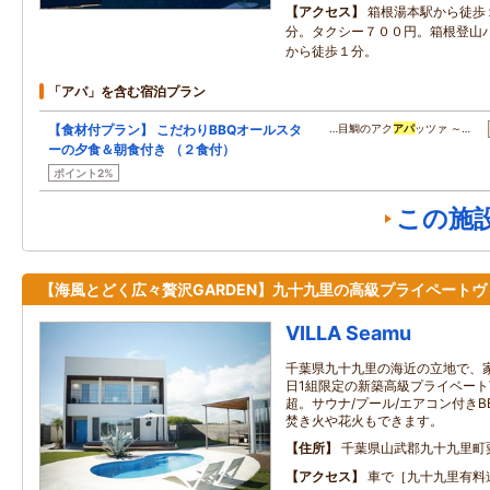
アクセス
箱根湯本駅から徒歩
分。タクシー７００円。箱根登山
から徒歩１分。
「アパ」を含む宿泊プラン
【食材付プラン】 こだわりBBQオールスタ
…目鯛のアク
アパ
ッツァ ～…
ーの夕食＆朝食付き （２食付）
ポイント2%
この施
【海風とどく広々贅沢GARDEN】九十九里の高級プライペートヴ
VILLA Seamu
千葉県九十九里の海近の立地で、
日1組限定の新築高級プライベートV
超。サウナ/プール/エアコン付き
焚き火や花火もできます。
住所
千葉県山武郡九十九里町粟生
アクセス
車で［九十九里有料