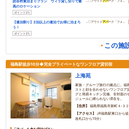
読谷村素泊まりプラン ヴィラ貸し切りで最
…〇アウトド
アパ
ーク「フォ…
高のロケーション
ポイント2%
【連泊割り】2泊以上の連泊でお得に泊まろ
…〇アウトド
アパ
ーク「フォ…
う！
ポイント2%
この施
福島駅徒歩10分◆完全プライベートなワンフロア貸切宿
上海苑
家族・グループ旅行の拠点に。福
ストと顔を合わせないワンフロア
グと簡易キッチン完備、非対面の
ジュールに縛られない滞在を。
住所
福島県福島市新町４‐３２
アクセス
JR福島駅東口から徒
改札口から15分）