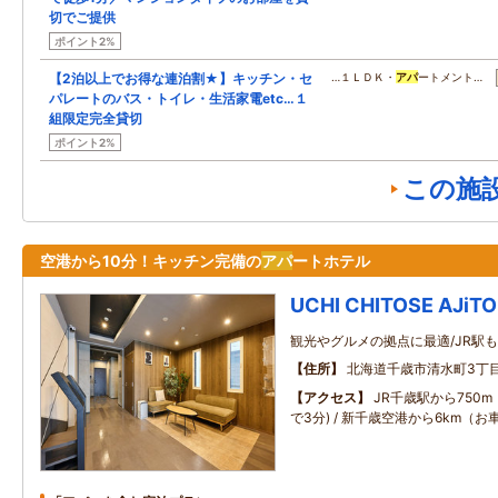
切でご提供
ポイント2%
【2泊以上でお得な連泊割★】キッチン・セ
…１ＬＤＫ・
アパ
ートメント…
パレートのバス・トイレ・生活家電etc…１
組限定完全貸切
ポイント2%
この施
空港から10分！キッチン完備の
アパ
ートホテル
UCHI CHITOSE AJiTO
観光やグルメの拠点に最適/JR駅
住所
北海道千歳市清水町3丁目
アクセス
JR千歳駅から750
で3分) / 新千歳空港から6km（お車