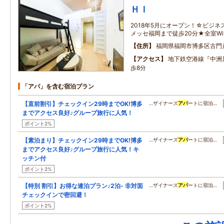
ＨＩ
2018年5月にオープン！☆ビジネ
メッセ福岡まで徒歩20分★全室Wi
住所
福岡県福岡市博多区古門
アクセス
地下鉄空港線『中洲
歩8分
「アパ」を含む宿泊プラン
【直前割引】チェックイン29時までOK!博多
…ザイナーズ
アパ
ートに宿泊…
までアクセス良好♪グループ旅行に人気！
ポイント2%
【素泊まり】チェックイン29時までOK!博多
…ザイナーズ
アパ
ートに宿泊…
までアクセス良好♪グループ旅行に人気！キ
ッチン付
ポイント2%
【特別 割引】お得な連泊プラン♪2泊- 非対面
…ザイナーズ
アパ
ートに宿泊…
チェックインで密回避！
ポイント2%