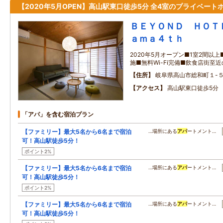
【2020年5月OPEN】高山駅東口徒歩5分 全4室のプライベート
ＢＥＹＯＮＤ ＨＯＴ
ａｍａ４ｔｈ
2020年5月オープン■1室2間以
施■無料Wi-Fi完備■飲食店街至
住所
岐阜県高山市総和町１-
アクセス
高山駅東口徒歩5分
「アパ」を含む宿泊プラン
【ファミリー】最大5名から6名まで宿泊
…場所にある
アパ
ートメント…
可！高山駅徒歩5分！
ポイント2%
【ファミリー】最大5名から6名まで宿泊
…場所にある
アパ
ートメント…
可！高山駅徒歩5分！
ポイント2%
【ファミリー】最大5名から6名まで宿泊
…場所にある
アパ
ートメント…
可！高山駅徒歩5分！