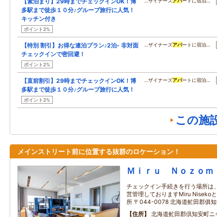
【素泊まり】29時までチェックインOK！博
…ザイナーズ
アパ
ートに宿泊…
多駅まで徒歩１０分♪グループ旅行に人気！
キッチン付き
ポイント2%
【特別 割引】お得な連泊プラン♪2泊- 非対面
…ザイナーズ
アパ
ートに宿泊…
チェックインで密回避！
ポイント2%
【直前割引】29時までチェックインOK！博
…ザイナーズ
アパ
ートに宿泊…
多駅まで徒歩１０分♪グループ旅行に人気！
ポイント2%
この施
メインストリート前に位置する抜群のロケーション！
Ｍｉｒｕ Ｎｏｚｏｍ
チェックイン手続きを行う場所は、Miru
営管理しておりますMiru Nisek
所 〒044-0078 北海道虻田郡俱知
住所
北海道虻田郡倶知安町ニセ