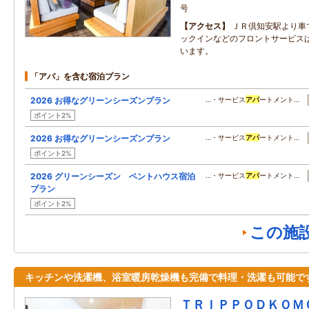
号
アクセス
ＪＲ倶知安駅より車
ックインなどのフロントサービスはMir
います。
「アパ」を含む宿泊プラン
2026 お得なグリーンシーズンプラン
…・サービス
アパ
ートメント…
ポイント2%
2026 お得なグリーンシーズンプラン
…・サービス
アパ
ートメント…
ポイント2%
2026 グリーンシーズン ペントハウス宿泊
…・サービス
アパ
ートメント…
プラン
ポイント2%
この施
キッチンや洗濯機、浴室暖房乾燥機も完備で料理・洗濯も可能で
ＴＲＩＰＰＯＤＫＯＭ