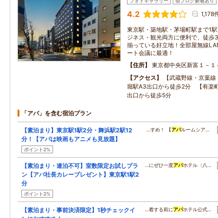
フォトギャラリー
宿ブログ新着あり
4.2
1,178
東京駅・築地駅・茅場町駅まで1駅
ジネス・観光両方に便利で、徒歩
揃っている好立地！全部屋無線LA
ート会議に最適！
住所
東京都中央区新富１－１
アクセス
【武蔵野線・京葉線
堀駅A3出口から徒歩2分 【有楽
出口から徒歩5分
「アパ」を含む宿泊プラン
【素泊まり】東京駅1駅2分・舞浜駅2駅12
…すめ！ 【
アパ
ルームシア…
分！【アパは映画もアニメも見放題】
ポイント2%
【素泊まり・連泊不可】室数限定お試しプラ
…にぜひ一度
アパ
ホテル〈八…
ン【アパ社長カレープレゼント】東京駅1駅2
分
ポイント2%
【素泊まり・事前決済限定】1秒チェックイ
…着する前に
アパ
ホテル公式…