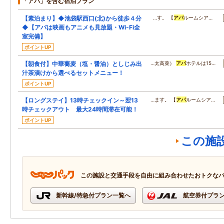
「アパ」を含む宿泊プラン
【素泊まり】◆池袋駅西口(北)から徒歩４分
…す。 【
アパ
ルームシア…
◆【アパは映画もアニメも見放題・Wi-Fi全
室完備】
ポイントUP
【朝食付】中華蕎麦（塩・醤油）としじみ出
…太高菜）
アパ
ホテルは15…
汁茶漬けから選べるセットメニュー！
ポイントUP
【ロングステイ】13時チェックイン～翌13
…ます。 【
アパ
ルームシア…
時チェックアウト 最大24時間滞在可能！
ポイントUP
この施
この施設と交通手段を自由に組み合わせたおトクな
新幹線/特急付プラン一覧へ
航空券付プラ