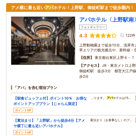
アメ横に最も近い
アパ
ホテル！上野駅、御徒町駅まで徒歩圏内！
アパホテル〈上野駅南
フォトギャラリー
4.3
122件
上野動物園まで徒歩10分、浅草寺
草エリアの観光拠点や、新幹線・
住所
東京都台東区上野６－７
アクセス
JR・東京メトロ上野
御徒町駅 徒歩3分 都営大江戸
歩2分
「アパ」を含む宿泊プラン
【朝食ビュッフェ付】ポイント10％ お得な
…ります。
アパ
ホテルは15…
ポイントアッププラン【じゃらん限定】
ポイントUP
【素泊まり】「上野駅」から徒歩4分【アメ
素泊まり（お食事なし）のプ…
ヤ横丁に最も近いアパホテル】
ポイントUP