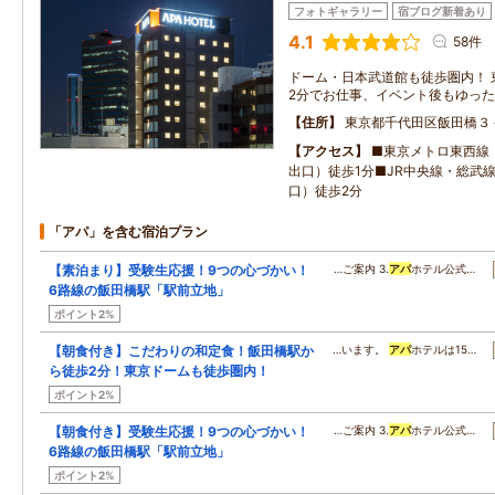
フォトギャラリー
宿ブログ新着あり
4.1
58件
ドーム・日本武道館も徒歩圏内！ 
2分でお仕事、イベント後もゆっ
住所
東京都千代田区飯田橋３
アクセス
■東京メトロ東西線
出口）徒歩1分■JR中央線・総武
口）徒歩2分
「アパ」を含む宿泊プラン
【素泊まり】受験生応援！9つの心づかい！
…ご案内 3.
アパ
ホテル公式…
6路線の飯田橋駅「駅前立地」
ポイント2%
【朝食付き】こだわりの和定食！飯田橋駅か
…います。
アパ
ホテルは15…
ら徒歩2分！東京ドームも徒歩圏内！
ポイント2%
【朝食付き】受験生応援！9つの心づかい！
…ご案内 3.
アパ
ホテル公式…
6路線の飯田橋駅「駅前立地」
ポイント2%