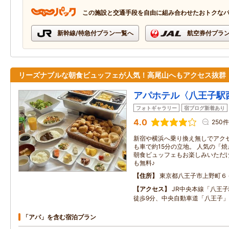
この施設と交通手段を自由に組み合わせたおトクな
新幹線/特急付プラン一覧へ
航空券付プラ
リーズナブルな朝食ビュッフェが人気！高尾山へもアクセス抜群
アパホテル〈八王子駅
フォトギャラリー
宿ブログ新着あり
4.0
250件
新宿や横浜へ乗り換え無しでアク
も車で約15分の立地。 人気の「
朝食ビュッフェもお楽しみいただけ
も無料♪
住所
東京都八王子市上野町６
アクセス
JR中央本線「八王
徒歩9分、中央自動車道「八王子」
「アパ」を含む宿泊プラン