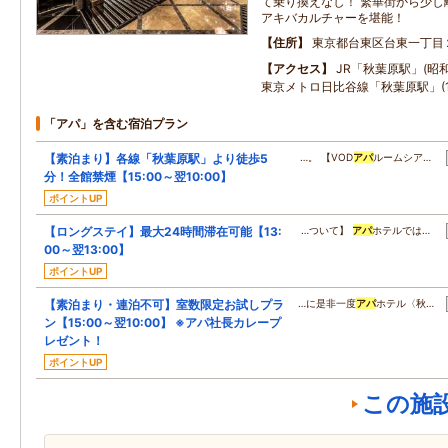
て乗り換えなし！ 繁華街から少し
アキバカルチャーを堪能！
住所
東京都台東区台東一丁目
アクセス
JR「秋葉原駅」(昭
東京メトロ日比谷線「秋葉原駅」(1
「アパ」を含む宿泊プラン
【素泊まり】各線「秋葉原駅」より徒歩5
…。 【VOD
アパ
ルームシア…
分！全館禁煙【15:00～翌10:00】
ポイントUP
【ロングステイ】最大24時間滞在可能【13:
…ついて】
アパ
ホテルでは…
00～翌13:00】
ポイントUP
【素泊まり・連泊不可】室数限定お試しプラ
…に是非一度
アパ
ホテル〈秋…
ン【15:00～翌10:00】 ※アパ社長カレープ
レゼント！
ポイントUP
この施