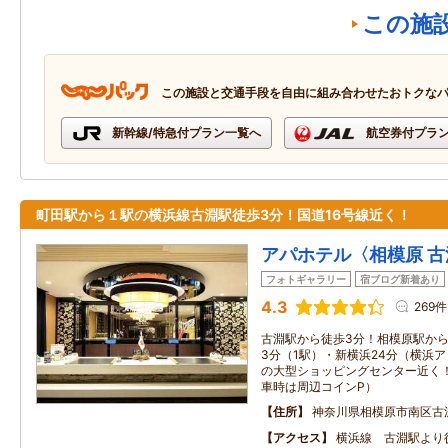
この施
この施設と交通手段を自由に組み合わせたおトクな
新幹線/特急付プラン一覧へ
航空券付プラ
町田駅から１駅の横浜線古淵駅徒歩3分！国道16号線近く！
アパホテル〈相模原 
フォトギャラリー
宿ブログ新着あり
4.3
269件
古淵駅から徒歩3分！相模原駅から
3分（1駅）・新横浜24分（横浜ア
の大型ショッピングセンター近く
車時は周辺コインP）
住所
神奈川県相模原市南区古
アクセス
横浜線 古淵駅より