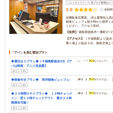
フォトギャラリー
宿ブログ新着あり
3.9
848件
近隣飲食店豊富。JRも繁華街も高
朝食ビュッフェ朝６時から朝早く
ください。アクセス良好。
住所
徳島県徳島市一番町2ー2
アクセス
ＪＲ徳島駅より徒歩
乗り場より徒歩３分。徳島空港よ
「アパ」を含む宿泊プラン
◆素泊まりプラン◆ＪＲ徳島駅徒歩3分 【ア
…ン。 ＊＊
アパ
ルームシア…
パは映画・アニメ見放題】
ポイント2%
◆朝食付きプラン◆ 和洋朝食ビュッフェ♪
…事項 】
アパ
ホテルでは…
ポイント2%
◆２４時間ステイプラン◆ １２時チェック
…事項 】
アパ
ホテルでは…
イン・翌１２時チェックアウト 最大２４時
間滞在可能！
ポイント2%