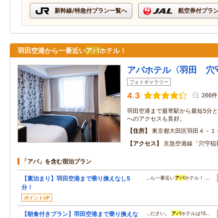
新幹線/特急付プラン一覧へ
航空券付プラ
羽田空港から一番近い
アパ
ホテル！
アパホテル〈羽田 穴
フォトギャラリー
4.3
266件
羽田空港まで最寄駅から最短5分と
へのアクセスも良好。
住所
東京都大田区羽田４－１
アクセス
京急空港線「穴守稲
「アパ」を含む宿泊プラン
【素泊まり】羽田空港まで乗り換えなし5
…ら一番近い
アパ
ホテル！ …
分！
ポイントUP
【朝食付きプラン】羽田空港まで乗り換えな
…ださい。
アパ
ホテルは15…