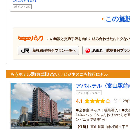
ンにおすすめ！
ポイント2%
この施
この施設と交通手段を自由に組み合わせたおトクな
新幹線/特急付プラン一覧へ
航空券付プラ
もうホテル選びに迷わない♪♪ビジネスにも旅行にも♪♪
アパホテル〈富山駅前
フォトギャラリー
4.1
1,128
●全客室 キャスト機能導入！●大画
140㎝ベッド＆ふんわりやわらか
ンビニまで徒歩1分
住所
富山県富山市桜町１丁目