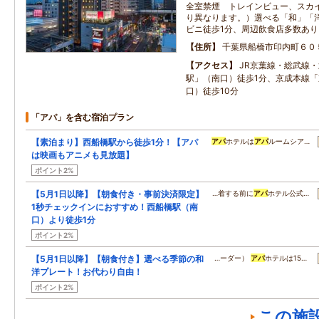
全室禁煙 トレインビュー、スカ
り異なります。）選べる「和」「
ビニ徒歩1分、周辺飲食店多数あり
住所
千葉県船橋市印内町６０
アクセス
JR京葉線・総武線
駅」（南口）徒歩1分、京成本線
口）徒歩10分
「アパ」を含む宿泊プラン
【素泊まり】西船橋駅から徒歩1分！【アパ
アパ
ホテルは
アパ
ルームシア…
は映画もアニメも見放題】
ポイント2%
【5月1日以降】【朝食付き・事前決済限定】
…着する前に
アパ
ホテル公式…
1秒チェックインにおすすめ！西船橋駅（南
口）より徒歩1分
ポイント2%
【5月1日以降】【朝食付き】選べる季節の和
…ーダー）
アパ
ホテルは15…
洋プレート！お代わり自由！
ポイント2%
この施