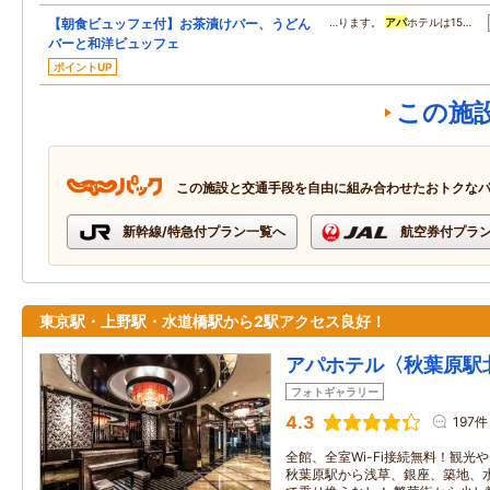
【朝食ビュッフェ付】お茶漬けバー、うどん
…ります。
アパ
ホテルは15…
バーと和洋ビュッフェ
ポイントUP
この施
この施設と交通手段を自由に組み合わせたおトクな
新幹線/特急付プラン一覧へ
航空券付プラ
東京駅・上野駅・水道橋駅から2駅アクセス良好！
アパホテル〈秋葉原駅
フォトギャラリー
4.3
197件
全館、全室Wi-Fi接続無料！観光
秋葉原駅から浅草、銀座、築地、