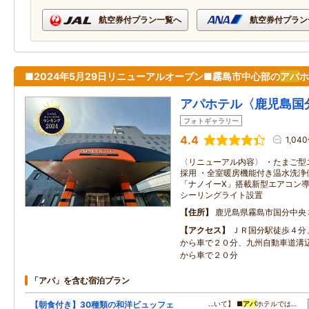
航空券付プラン一覧へ
航空券付プラン
■2024年5月29日リニューアルオープン■霧島市中心部の
アパ
ホ
アパホテル〈鹿児島国
フォトギャラリー
4.4
1,04
〈リニューアル内容〉 ・たまご型
採用 ・全室暖房機能付き温水洗浄
「ナノイーX」搭載新型エアコン導
シーリングライト設置
住所
鹿児島県霧島市国分中央
アクセス
ＪＲ国分駅徒歩４分
から車で２０分、九州自動車道溝
から車で２０分
「アパ」を含む宿泊プラン
【朝食付き】30種類の和洋ビュッフェ
…いて】 ■
アパ
ホテルでは…