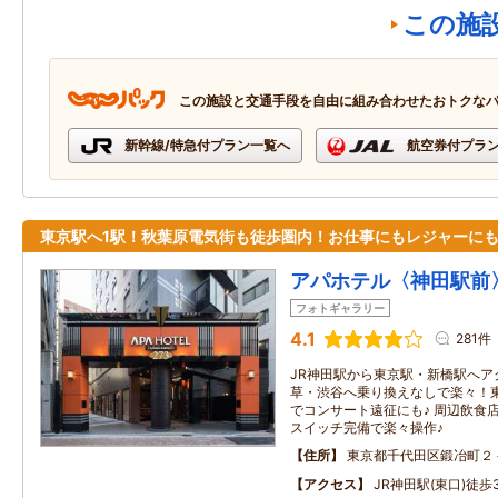
この施
この施設と交通手段を自由に組み合わせたおトクな
新幹線/特急付プラン一覧へ
航空券付プラ
東京駅へ1駅！秋葉原電気街も徒歩圏内！お仕事にもレジャーにも
アパホテル〈神田駅前
フォトギャラリー
4.1
281件
JR神田駅から東京駅・新橋駅へア
草・渋谷へ乗り換えなしで楽々！
でコンサート遠征にも♪ 周辺飲食
スイッチ完備で楽々操作♪
住所
東京都千代田区鍛冶町２
アクセス
JR神田駅(東口)徒