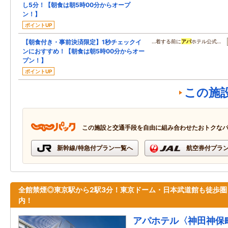
し5分！【朝食は朝5時00分からオープ
ン！】
ポイントUP
【朝食付き・事前決済限定】1秒チェックイ
…着する前に
アパ
ホテル公式…
ンにおすすめ！【朝食は朝5時00分からオー
プン！】
ポイントUP
この施
この施設と交通手段を自由に組み合わせたおトクな
新幹線/特急付プラン一覧へ
航空券付プラ
全館禁煙◎東京駅から2駅3分！東京ドーム・日本武道館も徒歩圏
内！
アパホテル〈神田神保