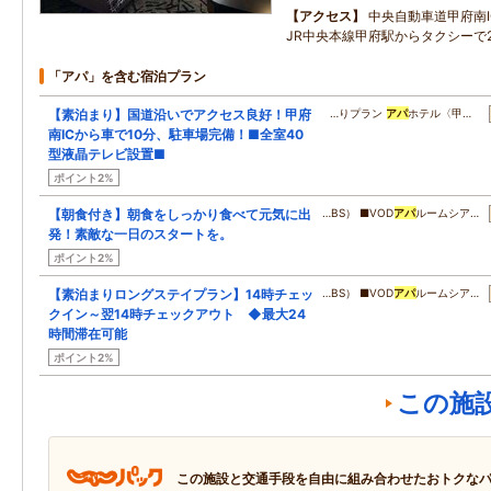
アクセス
中央自動車道甲府南I
JR中央本線甲府駅からタクシーで
「アパ」を含む宿泊プラン
【素泊まり】国道沿いでアクセス良好！甲府
…りプラン
アパ
ホテル〈甲…
南ICから車で10分、駐車場完備！■全室40
型液晶テレビ設置■
ポイント2%
【朝食付き】朝食をしっかり食べて元気に出
…BS） ■VOD
アパ
ルームシア…
発！素敵な一日のスタートを。
ポイント2%
【素泊まりロングステイプラン】14時チェッ
…BS） ■VOD
アパ
ルームシア…
クイン～翌14時チェックアウト ◆最大24
時間滞在可能
ポイント2%
この施
この施設と交通手段を自由に組み合わせたおトクな