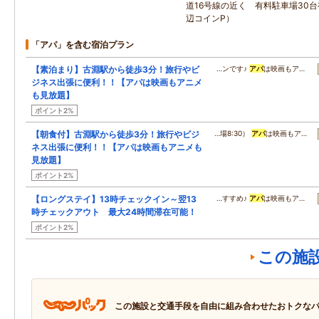
道16号線の近く 有料駐車場30
辺コインP）
「アパ」を含む宿泊プラン
【素泊まり】古淵駅から徒歩3分！旅行やビ
…ンです♪
アパ
は映画もア…
ジネス出張に便利！！【アパは映画もアニメ
も見放題】
ポイント2%
【朝食付】古淵駅から徒歩3分！旅行やビジ
…場8:30）
アパ
は映画もア…
ネス出張に便利！！【アパは映画もアニメも
見放題】
ポイント2%
【ロングステイ】13時チェックイン～翌13
…すすめ♪
アパ
は映画もア…
時チェックアウト 最大24時間滞在可能！
ポイント2%
この施
この施設と交通手段を自由に組み合わせたおトクな