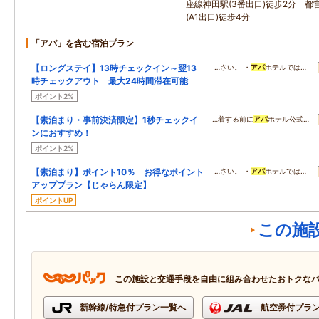
座線神田駅(3番出口)徒歩2分 都
(A1出口)徒歩4分
「アパ」を含む宿泊プラン
【ロングステイ】13時チェックイン～翌13
…さい。 ・
アパ
ホテルでは…
時チェックアウト 最大24時間滞在可能
ポイント2%
【素泊まり・事前決済限定】1秒チェックイ
…着する前に
アパ
ホテル公式…
ンにおすすめ！
ポイント2%
【素泊まり】ポイント10％ お得なポイント
…さい。 ・
アパ
ホテルでは…
アッププラン【じゃらん限定】
ポイントUP
この施
この施設と交通手段を自由に組み合わせたおトクな
新幹線/特急付プラン一覧へ
航空券付プラ