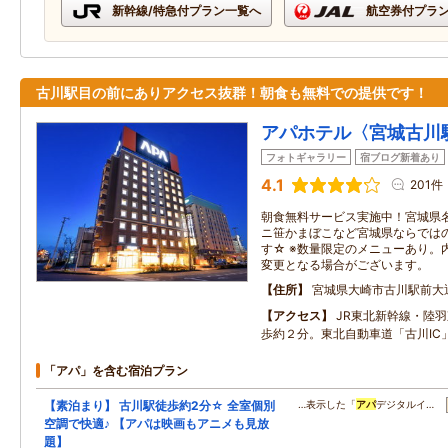
新幹線/特急付プラン一覧へ
航空券付プラ
古川駅目の前にありアクセス抜群！朝食も無料での提供です！
アパホテル〈宮城古川
フォトギャラリー
宿ブログ新着あり
4.1
201件
朝食無料サービス実施中！宮城県
ニ笹かまぼこなど宮城県ならでは
す☆ ※数量限定のメニューあり。
変更となる場合がございます。
住所
宮城県大崎市古川駅前大
アクセス
JR東北新幹線・陸
歩約２分。東北自動車道「古川IC
「アパ」を含む宿泊プラン
【素泊まり】 古川駅徒歩約2分☆ 全室個別
…表示した「
アパ
デジタルイ…
空調で快適♪ 【アパは映画もアニメも見放
題】