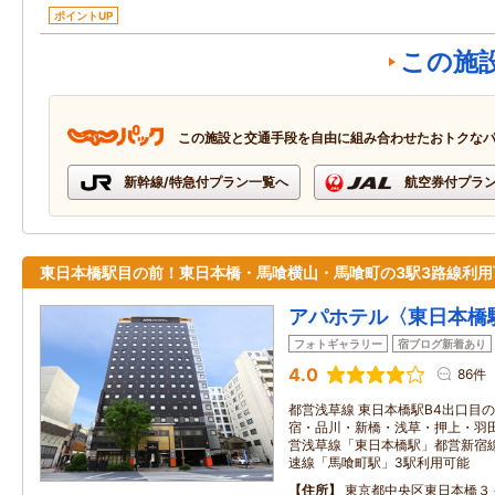
ポイントUP
この施
この施設と交通手段を自由に組み合わせたおトクな
新幹線/特急付プラン一覧へ
航空券付プラ
東日本橋駅目の前！東日本橋・馬喰横山・馬喰町の3駅3路線利用
アパホテル〈東日本橋
フォトギャラリー
宿ブログ新着あり
4.0
86件
都営浅草線 東日本橋駅B4出口目の
宿・品川・新橋・浅草・押上・羽田
営浅草線「東日本橋駅」都営新宿線
速線「馬喰町駅」3駅利用可能
住所
東京都中央区東日本橋３