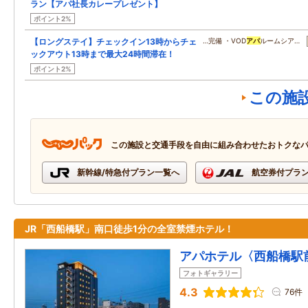
ラン【アパ社長カレープレゼント】
ポイント2%
【ロングステイ】チェックイン13時からチェ
…完備 ・VOD
アパ
ルームシア…
ックアウト13時まで最大24時間滞在！
ポイント2%
この施
この施設と交通手段を自由に組み合わせたおトクな
新幹線/特急付プラン一覧へ
航空券付プラ
JR「西船橋駅」南口徒歩1分の全室禁煙ホテル！
アパホテル〈西船橋駅
フォトギャラリー
4.3
76件