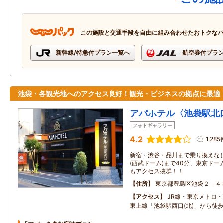
この施設と交通手段を自由に組み合わせたおトクな
新幹線/特急付プラン一覧へ
航空券付プラ
池袋・各観光地へのアクセス良好！観光・ビジネスの拠点に最適
アパホテル〈池袋駅北
フォトギャラリー
4.2
1,285
新宿・渋谷・品川まで乗り換えなし
(西武ドーム)まで40分、東京ドー
もアクセス抜群！！
住所
東京都豊島区池袋２－４
アクセス
JR線・東京メトロ
東上線「池袋駅西口(北)」から徒歩