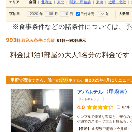
エリア
全国
｜
北海道
｜
東北
｜
関東・甲信越
｜
東海
｜
近畿・北陸
｜
年
月
日
日付未定
泊
宿泊日
人数等
※食事条件などの諸条件については、予
993
軒 絞込み条件に合致
61軒～90軒表示
料金は1泊1部屋の大人1名分の料金で
甲府で宿泊できる、唯一の
アパ
ホテル。■2025年1月にリニュー
アパホテル〈甲府南〉
フォトギャラリー
4.0
67件
シンプルで快適な客室と、安心のサ
小瀬でのスポーツ大会も観光も。
住所
山梨県甲府市上今井町１