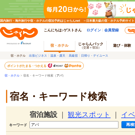
国内旅行・海外旅行や宿・ホテルの宿泊予約はじゃらんnet ～日本最大級の宿・ホテル予約サイト
こんにちは♪ゲストさん
ログイン
会員登録
じゃらんパック
宿・ホテル
遊び・体験
（交通＋宿泊）
宿・ホテル
出張ビジネス
温泉・露天
高級宿
日帰り・デイユース
ポイントがたまる・つかえる
宿・ホテル
> 宿名・キーワード検索（
アパ
）
宿名・キーワード検索
宿泊施設
｜
観光スポット
｜
イ
キーワード