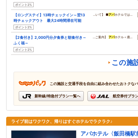
ポイント2%
【ロングステイ】13時チェックイン～翌13
…いて】 ■
アパ
ホテルでは…
時チェックアウト 最大24時間滞在可能
ポイント2%
【2食付き】2,000円分夕食券と朝食付き～
…ご案内】
アパ
ホテル＜鹿…
ふく福～
ポイント2%
この施
この施設と交通手段を自由に組み合わせたおトクな
新幹線/特急付プラン一覧へ
航空券付プラ
ライブ前はワクワク、帰りはすぐホテルでラクラク♪
アパホテル〈飯田橋駅