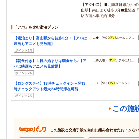
アクセス
■北陸新幹線/あい
山駅】南口より徒歩3分■北陸道「
駅方面へ車で約15分
「アパ」を含む宿泊プラン
【素泊まり】富山駅から徒歩3分！【アパは
…◆ 【VOD
アパ
ルームシア…
映画もアニメも見放題】
ポイント2%
【朝食付き】１日の始まりは朝食から♪【ア
…終入場）
アパ
ホテルは15…
パは映画もアニメも見放題】
ポイント2%
【ロングステイ】13時チェックイン～翌13
…♪ 【VOD
アパ
ルームシア…
時チェックアウト最大24時間滞在可能
ポイント2%
この施
この施設と交通手段を自由に組み合わせたおトクな