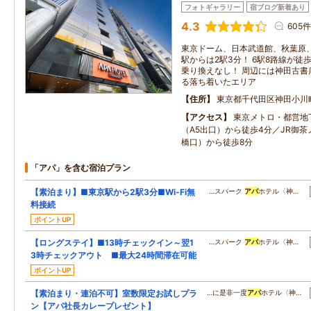
フォトギャラリー
宿ブログ新着あり
4.3
605件
東京ドーム、日本武道館、秋葉原
駅からは2駅3分！ 6駅8路線が
乗り換えなし！ 周辺には神田古書
る落ち着いたエリア
住所
東京都千代田区神田小川
アクセス
東京メトロ・都営地
（A5出口）から徒歩4分／JR御
橋口）から徒歩8分
「アパ」を含む宿泊プラン
【素泊まり】■東京駅から2駅3分■Wi-Fi無
…スパーク
アパ
ホテル〈神…
料接続
ポイントUP
【ロングステイ】■13時チェックイン～翌1
…スパーク
アパ
ホテル〈神…
3時チェックアウト ■最大24時間滞在可能
ポイントUP
【素泊まり・連泊不可】室数限定お試しプラ
…に是非一度
アパ
ホテル〈神…
ン【アパ社長カレープレゼント】