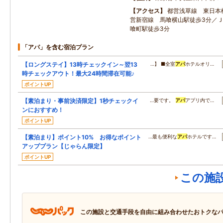
アクセス
都営浅草線 東日本
営新宿線 馬喰横山駅徒歩3分／
喰町駅徒歩3分
「アパ」を含む宿泊プラン
【ロングステイ】13時チェックイン～翌13
…】 ■全室
アパ
ホテルオリ…
時チェックアウト！最大24時間滞在可能♪
ポイントUP
【素泊まり・事前決済限定】1秒チェックイ
…要です。
アパ
アプリ内で…
ンにおすすめ！
ポイントUP
【素泊まり】ポイント10% お得なポイント
…最も便利な
アパ
ホテルです…
アッププラン【じゃらん限定】
ポイントUP
この施
この施設と交通手段を自由に組み合わせたおトクな