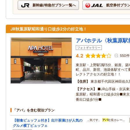
新幹線/特急付プラン一覧へ
航空券付プラ
JR秋葉原駅昭和通り口徒歩2分の好立地！
アパホテル〈秋葉原駅
フォトギャラリー
4.2
550件
東京駅・上野駅2駅5分、銀座、築
町、品川、新宿、池袋各駅すべて
レクトアクセスの好立地！！
住所
東京都千代田区神田佐久
アクセス
■JR山手線・京浜
葉原駅」昭和通り口徒歩2分■東京
番出口徒歩1分■
「アパ」を含む宿泊プラン
【朝食ビュッフェ付き】出汁茶漬けが人気の
…気です。
アパ
社長カレー…
グルメ横丁ビュッフェ