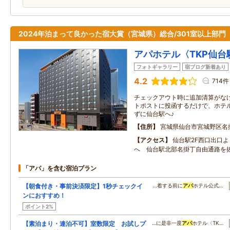
2024年泊まって良かった宿大賞（宮城県）総合/301室以上部門
アパホテル〈TKP仙台
フォトギャラリー
宿ブログ新着あり
4.2
714件
チェックアウト時に追加清算がな
トポストに投函するだけで、ホテル
ずに仙台駅へ♪
住所
宮城県仙台市宮城野区名
アクセス
仙台駅2F西口出口
へ 仙台駅北部名掛丁自由通路を
「アパ」を含む宿泊プラン
【朝食付き・事前決済限定】1秒チェックイ
…着する前に
アパ
ホテル公式…
ンにおすすめ！
ポイント2%
【素泊まり・連泊不可】室数限定 お試しプ
…に是非一度
アパ
ホテル〈TK…