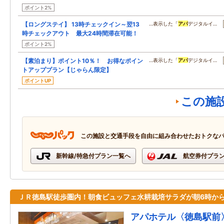
ポイント2%
【ロングステイ】 13時チェックイン～翌13
…表示した「
アパ
デジタルイ…
時チェックアウト 最大24時間滞在可能！
ポイント2%
【素泊まり】ポイント10％！ お得なポイン
…表示した「
アパ
デジタルイ…
トアッププラン【じゃらん限定】
ポイントUP
この施
この施設と交通手段を自由に組み合わせたおトクな
新幹線/特急付プラン一覧へ
航空券付プラ
ＪＲ徳島駅徒歩圏内！朝食ビュッフェ水耕栽培サラダが朝6時か
アパホテル〈徳島駅前