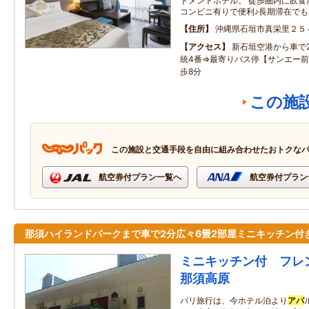
トメントホテル。 徒歩圏内に飲食
コンビニ有りで便利♪長期滞在でも
住所
沖縄県石垣市真栄里２５
アクセス
新石垣空港から車で
統4番⇒最寄りバス停【サンエー前
歩8分
この施
この施設と交通手段を自由に組み合わせたおトクな
航空券付プラン一覧へ
航空券付プラン
那須ハイランドパークまで車で2分広々6畳2部屋ミニキッチン付
ミニキッチン付 フレ
那須高原
パリ旅行は、今ホテル泊より
アパ