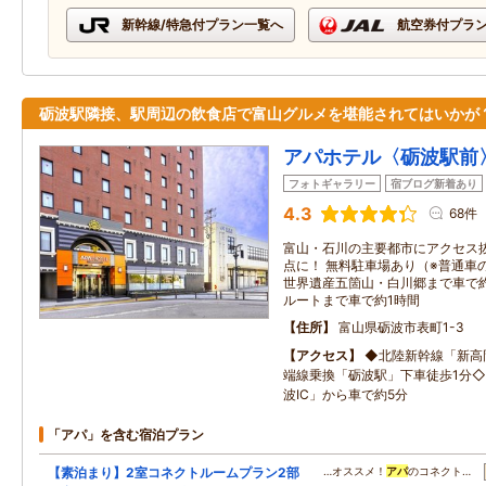
新幹線/特急付プラン一覧へ
航空券付プラ
砺波駅隣接、駅周辺の飲食店で富山グルメを堪能されてはいかが
アパホテル〈砺波駅前
フォトギャラリー
宿ブログ新着あり
4.3
68件
富山・石川の主要都市にアクセス
点に！ 無料駐車場あり（※普通車の
世界遺産五箇山・白川郷まで車で約
ルートまで車で約1時間
住所
富山県砺波市表町1-3
アクセス
◆北陸新幹線「新高
端線乗換「砺波駅」下車徒歩1分
波IC」から車で約5分
「アパ」を含む宿泊プラン
【素泊まり】2室コネクトルームプラン2部
…オススメ！
アパ
のコネクト…