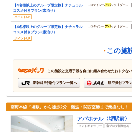
【4名様以上のグループ限定旅】ナチュラル
…ロテインヘ
アパ
ック【ダー…
コスメ付きプラン(素泊り）
ポイントUP
【4名様以上のグループ限定旅】ナチュラル
…ロテインヘ
アパ
ック【ダー…
コスメ付きプラン(素泊り）
ポイントUP
この施
この施設と交通手段を自由に組み合わせたおトクな
新幹線/特急付プラン一覧へ
航空券付プラ
南海本線『堺駅』から徒歩2分 難波・関西空港まで乗換なし！
アパホテル〈堺駅前〉
フォトギャラリー
宿ブログ新着あり