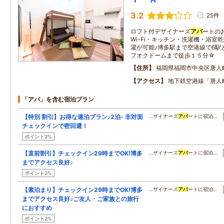
3.2
25件
ロフト付デザイナーズ
アパ
ートの
Wi-Fi・キッチン・洗濯機・浴室
濯が可能♪博多駅まで空港線で6駅
フオクドームまで徒歩１５分☆
住所
福岡県福岡市中央区唐人
アクセス
地下鉄空港線「唐人
「アパ」を含む宿泊プラン
【特別 割引】お得な連泊プラン♪2泊- 非対面
…ザイナーズ
アパ
ートに宿泊…
チェックインで密回避！
ポイント2%
【直前割引】チェックイン29時までOK!博多
…ザイナーズ
アパ
ートに宿泊…
までアクセス良好♪
ポイント2%
【素泊まり】チェックイン29時までOK!博多
…ザイナーズ
アパ
ートに宿泊…
までアクセス良好♪ご友人・ご家族との旅行
におすすめ
ポイント2%