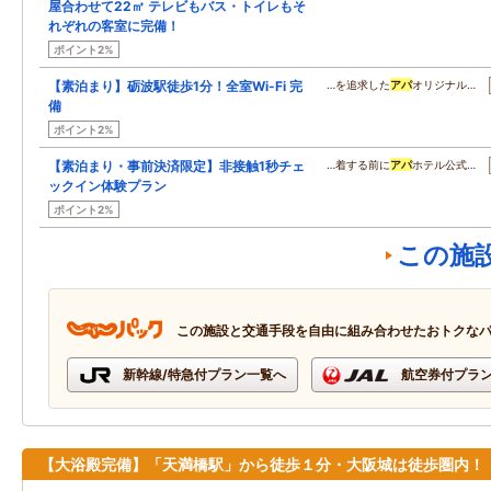
屋合わせて22㎡ テレビもバス・トイレもそ
れぞれの客室に完備！
ポイント2%
【素泊まり】砺波駅徒歩1分！全室Wi-Fi 完
…を追求した
アパ
オリジナル…
備
ポイント2%
【素泊まり・事前決済限定】非接触1秒チェ
…着する前に
アパ
ホテル公式…
ックイン体験プラン
ポイント2%
この施
この施設と交通手段を自由に組み合わせたおトクな
新幹線/特急付プラン一覧へ
航空券付プラ
【大浴殿完備】「天満橋駅」から徒歩１分・大阪城は徒歩圏内！