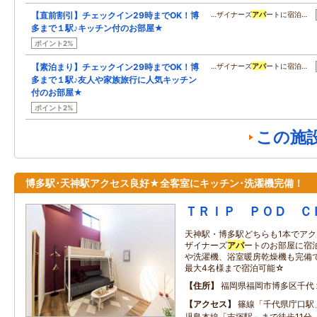
【直前割引】チェックイン29時までOK！博
…ザイナーズ
アパ
ートに宿泊…
多まで１駅♪キッチン付のお部屋★
ポイント2%
【素泊まり】チェックイン29時までOK！博
…ザイナーズ
アパ
ートに宿泊…
多まで１駅♪友人や家族旅行に人気キッチン
付のお部屋★
ポイント2%
この施
博多駅･天神駅アクセス良好★全客室にキッチン･洗濯機完備！
ＴＲＩＰ ＰＯＤ Ｃ
天神駅・博多駅どちらも1本でア
ザイナーズ
アパ
ートのお部屋に宿泊
や洗濯機、浴室暖房乾燥機も完備
最大4名様まで宿泊可能☆
住所
福岡県福岡市博多区千代
アクセス
篠線「千代県庁口駅
児島本線「吉塚駅」まで徒歩11分