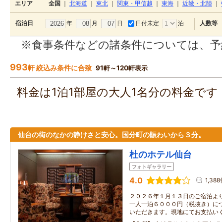
エリア
全国
｜
北海道
｜
東北
｜
関東・甲信越
｜
東海
｜
近畿・北陸
｜
年
月
日
日付未定
泊
宿泊日
人数等
※食事条件などの諸条件については、予
993
軒 絞込み条件に合致
91軒～120軒表示
料金は1泊1部屋の大人1名分の料金で
仙台の街のなかの静けさと安心。国分町の賑わいから３分。
杜のホテル仙台
フォトギャラリー
4.0
1,38
２０２６年１月１３日のご宿泊よ
一人一泊６０００円（税抜き）に
いただきます。現地にてお支払い