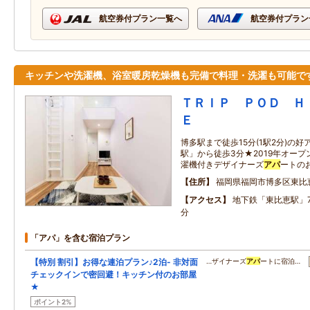
航空券付プラン一覧へ
航空券付プラン
キッチンや洗濯機、浴室暖房乾燥機も完備で料理・洗濯も可能で
ＴＲＩＰ ＰＯＤ Ｈ
Ｅ
博多駅まで徒歩15分(1駅2分)の
駅」から徒歩3分★2019年オー
濯機付きデザイナーズ
アパ
ートの
住所
福岡県福岡市博多区東比
アクセス
地下鉄「東比恵駅」
分
「アパ」を含む宿泊プラン
【特別 割引】お得な連泊プラン♪2泊- 非対面
…ザイナーズ
アパ
ートに宿泊…
チェックインで密回避！キッチン付のお部屋
★
ポイント2%