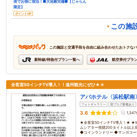
倍でお得に宿泊！■大浴殿完備■【じゃらん
限定】
ポイントUP
この施
この施設と交通手段を自由に組み合わせたおトクな
新幹線/特急付プラン一覧へ
航空券付プラ
全客室50インチTV導入！！遠州観光にぜひ★☆
アパホテル〈浜松駅南
フォトギャラリー
宿ブログ新着あり
3.6
1,34
★全客室50インチTV導入！★ ★W
ムシアター視聴200タイトル以上
◆コインランドリー ◆マンガコー