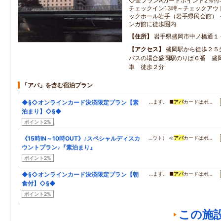
◇全プランAカードポイント2％付
チェックイン13時～チェックアウ
ックホール岩手（岩手県民会館）
ンガ館に徒歩圏内
住所
岩手県盛岡市中ノ橋通１
アクセス
盛岡駅から徒歩２５
バスの場合盛岡駅のりば６番 盛
車 徒歩２分
「アパ」を含む宿泊プラン
◆§◇オンラインカード決済限定プラン【素
…ます。 ■
アパ
カードはポ…
泊まり】◇§◆
ポイント2%
《15時IN～10時OUT》♪スペシャルディスカ
…ウト） ≪
アパ
カードはポ…
ウントプラン♪『素泊まり』
ポイント2%
◆§◇オンラインカード決済限定プラン【朝
…ます。 ■
アパ
カードはポ…
食付】◇§◆
ポイント2%
この施