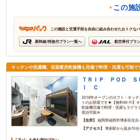
この施
この施設と交通手段を自由に組み合わせたおトクな
新幹線/特急付プラン一覧へ
航空券付プラ
キッチンや洗濯機、浴室暖房乾燥機も完備で料理・洗濯も可能で
ＴＲＩＰ ＰＯＤ Ｓ
Ｉ Ｃ
2018年オープンのロフト・キッ
トのお部屋です★【無料Wi-Fi
乾燥機完備で料理・洗濯もラクラク
宿泊可能☆
住所
福岡県福岡市博多区住吉
アクセス
博多駅から徒歩10分
「アパ」を含む宿泊プラン