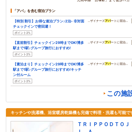
「アパ」を含む宿泊プラン
【特別 割引】お得な連泊プラン♪2泊- 非対面
…ザイナーズ
アパ
ートに宿泊…
チェックインで密回避！
ポイント2%
【直前割引】チェックイン29時までOK!博多
…ザイナーズ
アパ
ートに宿泊…
駅まで1駅♪グループ旅行におすすめ!
ポイント2%
【素泊まり】チェックイン29時までOK!博多
…ザイナーズ
アパ
ートに宿泊…
駅まで1駅♪グループ旅行におすすめ!キッチ
ン付ルーム
ポイント2%
この施
キッチンや洗濯機、浴室暖房乾燥機も完備で料理・洗濯も可能で
ＴＲＩＰＰＯＤＴＯＪ
Ｉ Ａ