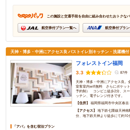
この施設と交通手段を自由に組み合わせたおトクな
航空券付プラン一覧へ
航空券付プラン
天神・博多・中洲にアクセス良 バストイレ別キッチン・洗濯機付
フォレストイン福岡
3.3
87件
天神・博多・中洲にアクセス良。全
室客室内wifi無料 さらにポケット
予約制） コンビニ徒歩2分、スー
ッチン、電子レンジ付きです。
住所
福岡県福岡市中央区春吉
アクセス
地下鉄七隈線天神南
分、地下鉄天神より徒歩にて約10
「アパ」を含む宿泊プラン