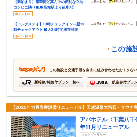
【素泊まり】繁華街ど真ん中の便利な立地！
…表示した『
アパ
デジタルイ…
コンビニ隣り■JR高知駅より徒歩7分
ポイントUP
【ロングステイ】13時チェックイン～翌13
…表示した『
アパ
デジタルイ…
時チェックアウト 最大24時間滞在可能
ポイントUP
この施
この施設と交通手段を自由に組み合わせたおトクな
新幹線/特急付プラン一覧へ
航空券付プラ
【2025年11月客室設備リニューアル】天然温泉大浴殿・サウナ
アパホテル〈千葉八千代
年11月リニューアル
フォトギャラリー