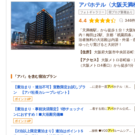
アパホテル〈大阪天満
フォトギャラリー
宿ブログ新着あり
4.4
346
「天満橋駅」から徒歩１分！大阪
内！梅田は2駅、京都「祇園四条
泊者無料の大浴殿は内湯・外湯・
ゆったり寛げると大好評！
住所
大阪府大阪市中央区谷町
アクセス
大阪メトロ谷町線・
（大阪メトロ4番口）から徒歩1分
「アパ」を含む宿泊プラン
【素泊まり・連泊不可】室数限定お試しプラ
…に是非一度
アパ
ホテル〈大…
ン 【アパ社長カレープレゼント】
ポイントUP
【素泊まり・事前決済限定】1秒チェックイ
…着する前に
アパ
ホテル公式…
ンにおすすめ！■大浴殿完備■
ポイントUP
【2泊以上限定素泊まり】連泊はポイント5
…放映 ●VOD
アパ
ルームシア…