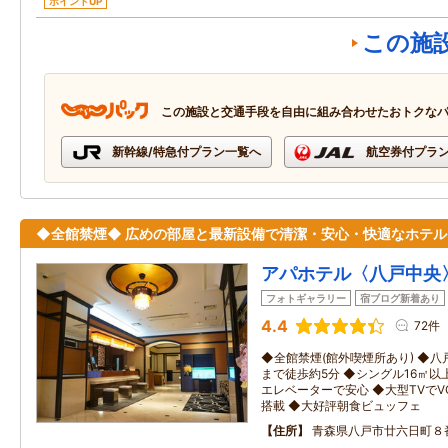
ポイントUP
この施
この施設と交通手段を自由に組み合わせたおトクな
新幹線/特急付プラン一覧へ
航空券付プラ
◆全館禁煙◆ 広めの部屋と最新設備で清潔・安心・快適なホテル
アパホテル〈八戸中央
フォトギャラリー
宿ブログ新着あり
4.4
72件
◆全館禁煙(館外喫煙所あり) ◆
まで徒歩約5分 ◆シングル16㎡以
エレベーターで安心 ◆大型TVで
搭載 ◆大好評朝食ビュッフェ
住所
青森県八戸市廿六日町８