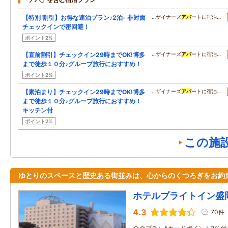
【特別 割引】お得な連泊プラン♪2泊- 非対面
…ザイナーズ
アパ
ートに宿泊…
チェックインで密回避！
ポイント2%
【直前割引】チェックイン29時までOK!博多
…ザイナーズ
アパ
ートに宿泊…
まで徒歩１０分♪グループ旅行におすすめ！
ポイント2%
【素泊まり】チェックイン29時までOK!博多
…ザイナーズ
アパ
ートに宿泊…
まで徒歩１０分♪グループ旅行におすすめ！
キッチン付
ポイント2%
この施
ゆとりのスペースと歴史ある街並みは、心からのくつろぎをお約
ホテルブライトイン盛
4.3
70件