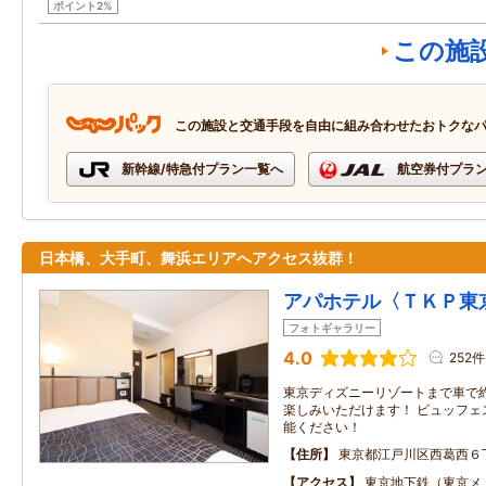
ポイント2%
この施
この施設と交通手段を自由に組み合わせたおトクな
新幹線/特急付プラン一覧へ
航空券付プラ
日本橋、大手町、舞浜エリアへアクセス抜群！
アパホテル〈ＴＫＰ東
フォトギャラリー
4.0
252件
東京ディズニーリゾートまで車で約1
楽しみいただけます！ ビュッフェ
能ください！
住所
東京都江戸川区西葛西６
アクセス
東京地下鉄（東京メ