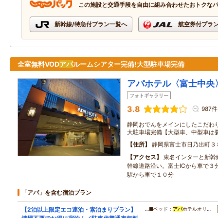
この施設と交通手段を自由に組み合わせたおトクな
新幹線/特急付プラン一覧へ
航空券付プラ
全室無料VOD
アパ
ルームシアター完備!大型駐車場完備
アパホテル〈富士中央
フォトギャラリー
3.8
987件
静岡おでんをメインにしたこだわり
大駐車場完備【大型車、中型車は要
住所
静岡県富士市日乃出町３
アクセス
東名インターと新幹
幹線道路沿い。富士ICから車で３
駅から車で１０分
「アパ」を含む宿泊プラン
【2泊以上限定エコ連泊・素泊まりプラン】
…■ベッド：
アパ
ホテルオリ…