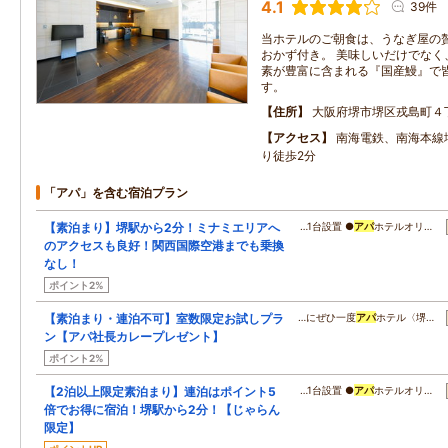
4.1
39件
当ホテルのご朝食は、うなぎ屋の
おかず付き。 美味しいだけでなく
素が豊富に含まれる『国産鰻』で
す。
住所
大阪府堺市堺区戎島町４
アクセス
南海電鉄、南海本線
り徒歩2分
「アパ」を含む宿泊プラン
【素泊まり】堺駅から2分！ミナミエリアへ
…1台設置 ●
アパ
ホテルオリ…
のアクセスも良好！関西国際空港までも乗換
なし！
ポイント2%
【素泊まり・連泊不可】室数限定お試しプラ
…にぜひ一度
アパ
ホテル〈堺…
ン【アパ社長カレープレゼント】
ポイント2%
【2泊以上限定素泊まり】連泊はポイント5
…1台設置 ●
アパ
ホテルオリ…
倍でお得に宿泊！堺駅から2分！【じゃらん
限定】