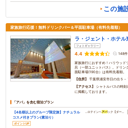
この施
家族旅行応援！無料ドリンクバー＆平面駐車場（有料先着順）
ラ・ジェント・ホテル
フォトギャラリー
4.4
148件
家族旅行におすすめ！ハリウッド
呂（一部ユニットバス）。ドリンク
面駐車場(190台）は有料先着順。
住所
千葉県浦安市日の出５－
アクセス
シャトルバスの時刻
に掲載しております。
「アパ」を含む宿泊プラン
【4名様以上のグループ限定旅】ナチュラル
…ロテインヘ
アパ
ック【ダー…
コスメ付きプラン(素泊り）
ポイントUP