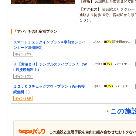
住所
宮城県仙台市青葉区立町1
アクセス
仙台駅よりタクシー
通駅より徒歩10分。宮城ICから
１０分。
「アパ」を含む宿泊プラン
スマートチェックインプラン※事前オンライ
…さい。 ■
アパ
直参画ホテ…
ンカード決済限定
ポイント2%
☆【素泊まり】シンプルステイプラン☆（W
…です♪ ■
アパ
パートナ…
i-Fi接続無料！）
ポイント2%
１２：００チェックアウトプラン（Wi-Fi接
…さい。 ■
アパ
パートナ…
続無料！）
ポイントUP
この施
この施設と交通手段を自由に組み合わせたおトクな