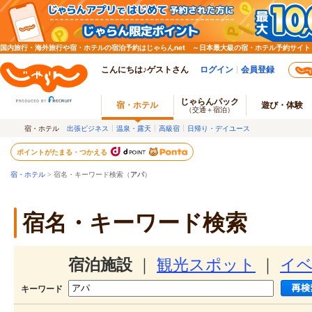
国内旅行・海外旅行や宿・ホテルの宿泊予約はじゃらんnet ～日本最大級の宿・ホテル予約サイト
こんにちは♪ゲストさん
ログイン
会員登録
じゃらんパック
宿・ホテル
遊び・体験
（交通＋宿泊）
宿・ホテル
出張ビジネス
温泉・露天
高級宿
日帰り・デイユース
ポイントがたまる・つかえる
宿・ホテル
> 宿名・キーワード検索（
アパ
）
宿名・キーワード検索
宿泊施設
｜
観光スポット
｜
イ
キーワード