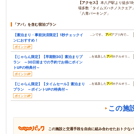
アクセス
本八戸駅より徒歩1
場多数「タイムズハチノスクエア
「八青パーキング」
「アパ」を含む宿泊プラン
【素泊まり・事前決済限定】1秒チェックイ
…ンです。
アパ
アプリ内で…
ンにおすすめ！
ポイントUP
【じゃらん限定】【早期割30】素泊まりプ
…を追及した
アパ
ホテルオリ…
ラン ～30日前までの予約でお得にポイン
トUPの特典付～
ポイントUP
【じゃらん限定】【タイムセール】素泊まり
…を追及した
アパ
ホテルオリ…
プラン ～ポイントUPの特典付～
ポイントUP
この施
この施設と交通手段を自由に組み合わせたおトクな