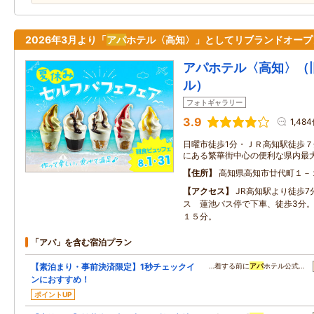
2026年3月より「
アパ
ホテル〈高知〉」としてリブランドオープ
アパホテル〈高知〉（
ル）
フォトギャラリー
3.9
1,48
日曜市徒歩1分・ＪＲ高知駅徒歩
にある繁華街中心の便利な県内最
住所
高知県高知市廿代町１－
アクセス
JR高知駅より徒歩7
ス 蓮池バス停で下車、徒歩3分。
１５分。
「アパ」を含む宿泊プラン
【素泊まり・事前決済限定】1秒チェックイ
…着する前に
アパ
ホテル公式…
ンにおすすめ！
ポイントUP