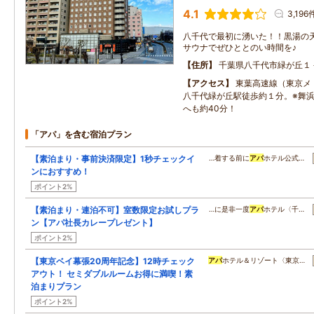
4.1
3,196
八千代で最初に湧いた！！黒湯の
サウナでぜひととのい時間を♪
住所
千葉県八千代市緑が丘１
アクセス
東葉高速線（東京メ
八千代緑が丘駅徒歩約１分。※舞
へも約40分！
「アパ」を含む宿泊プラン
【素泊まり・事前決済限定】1秒チェックイ
…着する前に
アパ
ホテル公式…
ンにおすすめ！
ポイント2%
【素泊まり・連泊不可】室数限定お試しプラ
…に是非一度
アパ
ホテル〈千…
ン【アパ社長カレープレゼント】
ポイント2%
【東京ベイ幕張20周年記念】12時チェック
アパ
ホテル＆リゾート〈東京…
アウト！ セミダブルルームお得に満喫！素
泊まりプラン
ポイント2%