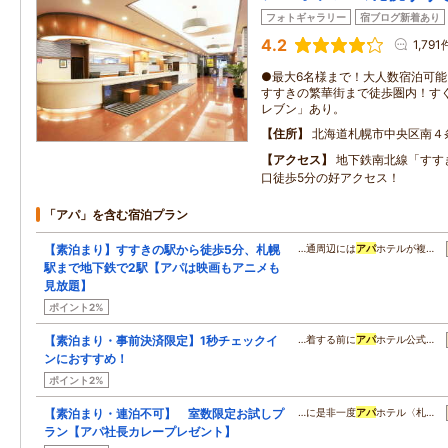
フォトギャラリー
宿ブログ新着あり
4.2
1,791
●最大6名様まで！大人数宿泊可
すすきの繁華街まで徒歩圏内！す
レブン」あり。
住所
北海道札幌市中央区南４
アクセス
地下鉄南北線「すす
口徒歩5分の好アクセス！
「アパ」を含む宿泊プラン
【素泊まり】すすきの駅から徒歩5分、札幌
…通周辺には
アパ
ホテルが複…
駅まで地下鉄で2駅【アパは映画もアニメも
見放題】
ポイント2%
【素泊まり・事前決済限定】1秒チェックイ
…着する前に
アパ
ホテル公式…
ンにおすすめ！
ポイント2%
【素泊まり・連泊不可】 室数限定お試しプ
…に是非一度
アパ
ホテル〈札…
ラン【アパ社長カレープレゼント】