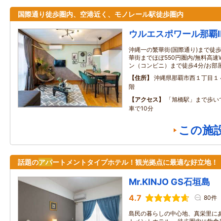
国際通り徒歩圏内、空港近く、モノレール駅徒歩圏内
ウルエスポワール那覇
沖縄一の繁華街(国際通り)まで徒
華街までほぼ550円圏内/無料高速W
ン（コンビニ）まで徒歩4分/お部
住所
沖縄県那覇市西１丁目１
階
アクセス
「旭橋駅」まで歩い
車で10分
この施
話題の
アパ
ートメントタイプホテル！観光拠点に最適な好立地！
Mr.KINJO GS石垣島
4.7
80件
島民の暮らしの中心地、真栄里に