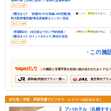
清掃不要でお得に宿泊！／駐車代普通車無料
ポイントUP
《素泊まり》 快適Wi-Fi＆有線LAN完備/無
…■ベッド：
アパ
ホテルオリ…
料大駐車場完備/東名高速富士インター至近
ポイントUP
〈早期割28〉28日前までのご予約特典！
…10時まで(
アパ
会員の方は…
《素泊まり》ポイント8％ＵＰ/東名IC至近
ポイントUP
この施
この施設と交通手段を自由に組み合わせたおトクな
新幹線/特急付プラン一覧へ
航空券付プラ
好立地！洋室・和室完備でビジネス・レジャーはおまかせ！
アパホテル〈札幌すす