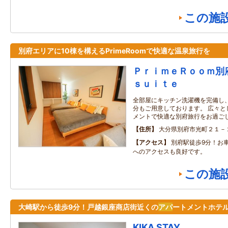
この施
別府エリアに10棟を構えるPrimeRoomで快適な温泉旅行を
ＰｒｉｍｅＲｏｏｍ別
ｓｕｉｔｅ
全部屋にキッチン洗濯機を完備し
分もご用意しております。 広々と
メントで快適な別府旅行をお過ご
住所
大分県別府市光町２１－
アクセス
別府駅徒歩9分！お
へのアクセスも良好です。
この施
大崎駅から徒歩9分！戸越銀座商店街近くの
アパ
ートメントホテ
KIKA STAY