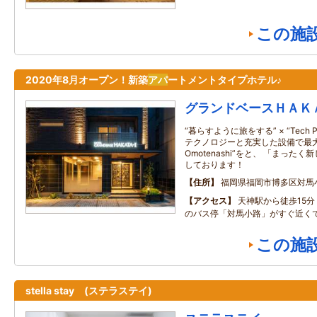
この施
2020年8月オープン！新築
アパ
ートメントタイプホテル♪
グランドベースＨＡＫ
“暮らすように旅をする” × “Tech Plu
テクノロジーと充実した設備で最大
Omotenashi”をと、 「まっ
しております！
住所
福岡県福岡市博多区対馬
アクセス
天神駅から徒歩15
のバス停「対馬小路」がすぐ近くで
この施
stella stay (ステラステイ)