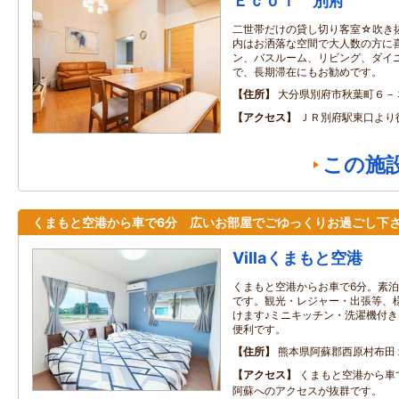
Ｅｃｏｌ 別府
二世帯だけの貸し切り客室☆吹き
内はお洒落な空間で大人数の方に
ン、バスルーム、リビング、ダイ
で、長期滞在にもお勧めです。
住所
大分県別府市秋葉町６－
アクセス
ＪＲ別府駅東口より
この施
くまもと空港から車で6分 広いお部屋でごゆっくりお過ごし下
Villaくまもと空港
くまもと空港からお車で6分。素
です。観光・レジャー・出張等、
けます♪ミニキッチン・洗濯機付
便利です。
住所
熊本県阿蘇郡西原村布田
アクセス
くまもと空港から車
阿蘇へのアクセスが抜群です。