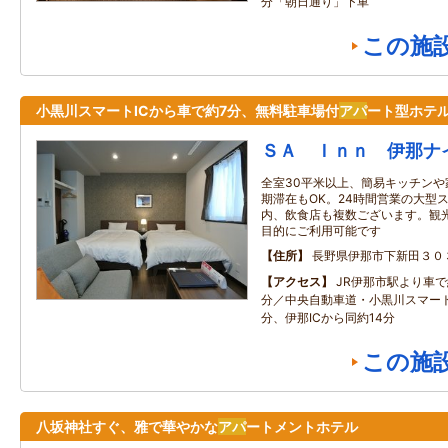
分「朝日通り」下車
この施
小黒川スマートICから車で約7分、無料駐車場付
アパ
ート型ホテ
ＳＡ Ｉｎｎ 伊那ナ
全室30平米以上、簡易キッチン
期滞在もOK。24時間営業の大型
内、飲食店も複数ございます。観
目的にご利用可能です
住所
長野県伊那市下新田３０
アクセス
JR伊那市駅より車で
分／中央自動車道・小黒川スマート
分、伊那ICから同約14分
この施
八坂神社すぐ、雅で華やかな
アパ
ートメントホテル