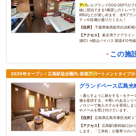
アパ
レルブランドDOG DEPTが
緒に宿泊できる1棟貸しのトレー
BBQなどが楽しめます。全9プラ
ティや設備が盛りだくさん！
住所
千葉県南房総市白浜町根本1
アクセス
東京湾アクアライン 
浦IC) →館山バイパス 国道410号線
この施
2020年オープン！広島駅徒歩圏内♪新築
アパ
ートメントタイプホ
グランドベース広島光
～暮らすように旅をする～をテー
備を提供する、今勢いのあるシリ
ノロジーで無人ホテルを実現しまし
やメールを受け付けています。
住所
広島県広島市東区光町１
アクセス
広島駅(新幹線口)か
します。「三本松」が最寄りのバ