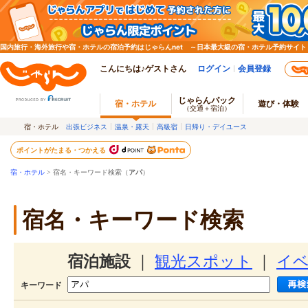
国内旅行・海外旅行や宿・ホテルの宿泊予約はじゃらんnet ～日本最大級の宿・ホテル予約サイト
こんにちは♪ゲストさん
ログイン
会員登録
じゃらんパック
宿・ホテル
遊び・体験
（交通＋宿泊）
宿・ホテル
出張ビジネス
温泉・露天
高級宿
日帰り・デイユース
ポイントがたまる・つかえる
宿・ホテル
> 宿名・キーワード検索（
アパ
）
宿名・キーワード検索
宿泊施設
｜
観光スポット
｜
イ
キーワード