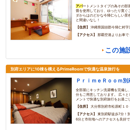
アパ
ートメントタイプの為その部屋
畳を使用しており、ゆったり寛ぐこ
ダからはのどかな今帰仁らしい景
と間違いなし！
住所
沖縄県国頭郡今帰仁村字
アクセス
那覇空港よりお車で
この施
別府エリアに10棟を構えるPrimeRoomで快適な温泉旅行を
ＰｒｉｍｅＲｏｏｍ別
全部屋にキッチン洗濯機を完備し
分もご用意しております。 広々と
メントで快適な別府旅行をお過ご
住所
大分県別府市松原町１０
アクセス
東別府駅徒歩7分！
6分と市街地へのアクセスも良好