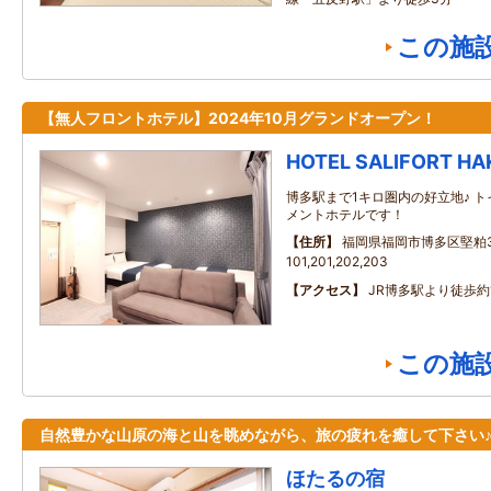
この施
【無人フロントホテル】2024年10月グランドオープン！
HOTEL SALIFORT HA
博多駅まで1キロ圏内の好立地♪ 
メントホテルです！
住所
福岡県福岡市博多区堅粕
101,201,202,203
アクセス
JR博多駅より徒歩約
この施
自然豊かな山原の海と山を眺めながら、旅の疲れを癒して下さい
ほたるの宿