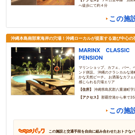
へ徒歩にて約４分
この施
沖縄本島南部東海岸の穴場！沖縄ローカルが提案する遊び中心の
MARINX CLASSIC
PENSION
マリンショップ、カフェ、バー、
ンド併設。 沖縄のクラシカルな港
かな天然ビーチ。 お洒落なカフェ
感じられる穴場エリア
住所
沖縄県島尻郡八重瀬町字
アクセス
那覇空港から車で35
この施
この施設と交通手段を自由に組み合わせたおトクな