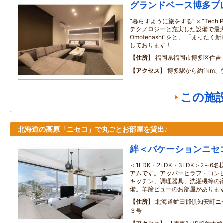
グランドベース博多プ
“暮らすように旅をする” × “Tech Plu
テクノロジーと充実した設備で最大
Omotenashi”をと、 「まっ
しております！
住所
福岡県福岡市博多区住吉
アクセス
博多駅から約1km、
この施
北海道の高原「ニセコ」で丸ごとお部屋を貸出♪
絆＜バケーションニセ
＜1LDK・2LDK・3LDK＞2～6名
アムです。アッパーヒラフ・コン
キッチン、調理器具、洗濯機等の
備。羊蹄ビューのお部屋がありま
住所
北海道虻田郡倶知安町ニ
３号