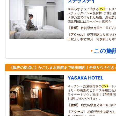
ステラステイ
☆暮らすように泊まる
アパ
ートメ
人チェックイン☆受付棟（1棟）宿
☆伊万里で作られた焼物、虎仙窯さ
施設周辺にはスーパーも充実☆
住所
佐賀県伊万里市二里町八谷搦
アクセス
伊万里駅より車で３
田駅より車で20分 博多駅より車
この施
【観光の拠点に】かごしま水族館まで徒歩圏内！全室サウナ付き
YASAKA HOTEL
キッチン・洗濯機付きの
アパ
ート
ミリーや長期のビジネス滞在にもお
ライベートサウナ完備！ 24時間
お楽しみいただけます。
住所
鹿児島県鹿児島市名山町5‐
アクセス
JR鹿児島中央駅から