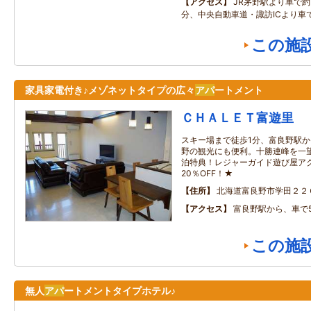
アクセス
JR茅野駅より車で約
分、中央自動車道・諏訪ICより車
この施
家具家電付き♪メゾネットタイプの広々
アパ
ートメント
ＣＨＡＬＥＴ富遊里
スキー場まで徒歩1分、富良野駅か
野の観光にも便利。十勝連峰を一
泊特典！レジャーガイド遊び屋ア
20％OFF！★
住所
北海道富良野市学田２２
アクセス
富良野駅から、車で
この施
無人
アパ
ートメントタイプホテル♪