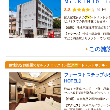
Ｍｒ．ＫＩＮＪＯ ｉ
3.8
8件
家具家電付きの
アパ
ートメントホ
ビジネスでの長期滞在にも便利♪
住所
沖縄県宜野湾市我如古２
アクセス
沖縄自動車道・西原
てだこ浦西駅よりタクシーで7分程
この施
個性的なお部屋のセルフチェックイン型
アパ
ートメントホテル♪
ファーストステップホテル
HOTEL】
浅草まで電車で30分！上野・秋
セスも良好♪観光拠点にピッタリ！
住所
東京都足立区西綾瀬2‐23
アクセス
東武スカイツリーラ
線「五反野駅」より徒歩3分