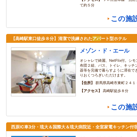
て約５分
この施
【高崎駅東口徒歩８分】清潔で洗練された
アパ
ート型ホテル
メゾン・ド・エール
オシャレで綺麗、NetFlix付。
布団２組、バス、トイレ、キッチ
器等を完備で暮らすように滞在で
りおくつろぎいただけます。
住所
群馬県高崎市東町２４１
アクセス
高崎駅徒歩８分
この施
西原IC車3分・琉大＆国際大＆琉大病院近・全室家電キッチン付