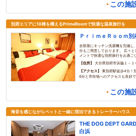
この施
別府エリアに10棟を構えるPrimeRoomで快適な温泉旅行を
ＰｒｉｍｅＲｏｏｍ別
全部屋にキッチン洗濯機を完備し
分もご用意しております。 広々と
メントで快適な別府旅行をお過ご
住所
大分県別府市浜脇１－１
アクセス
東別府駅徒歩4分！
6分と市街地へのアクセスも良好
この施
海音を感じながらペットと一緒に宿泊できるトレーラーハウス
THE DOG DEPT GAR
白浜