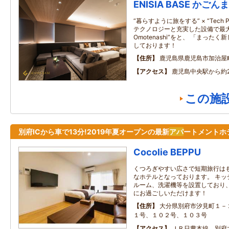
ENISIA BASE かごんま
“暮らすように旅をする” × “Tech Plu
テクノロジーと充実した設備で最大
Omotenashi”をと、 「まっ
しております！
住所
鹿児島県鹿児島市加治屋
アクセス
鹿児島中央駅から約2
この施
別府ICから車で13分!2019年夏オープンの最新
アパ
ートメントホ
Cocolie BEPPU
くつろぎやすい広さで短期旅行は
なホテルとなっております。 キッ
ルーム、洗濯機等を設置しており
にお過ごしいただけます！
住所
大分県別府市汐見町１－
１号、１０２号、１０３号
アクセス
ＪＲ日豊本線 別府