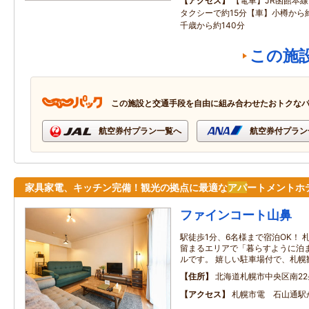
アクセス
【電車】JR函館本
タクシーで約15分【車】小樽から
千歳から約140分
この施
この施設と交通手段を自由に組み合わせたおトクな
航空券付プラン一覧へ
航空券付プラン
家具家電、キッチン完備！観光の拠点に最適な
アパ
ートメントホ
ファインコート山鼻
駅徒歩1分、6名様まで宿泊OK！
留まるエリアで「暮らすように泊
ルです。 嬉しい駐車場付で、札幌
住所
北海道札幌市中央区南22条西
アクセス
札幌市電 石山通駅