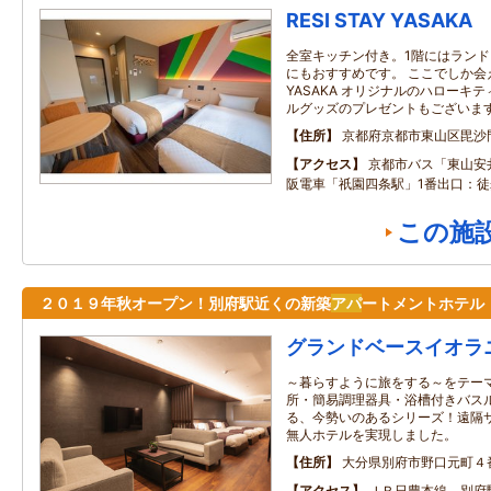
RESI STAY YASAKA
全室キッチン付き。1階にはラン
にもおすすめです。 ここでしか会えな
YASAKA オリジナルのハローキ
ルグッズのプレゼントもございま
住所
京都府京都市東山区毘沙
アクセス
京都市バス「東山安井
阪電車「祇園四条駅」1番出口：徒
この施
２０１９年秋オープン！別府駅近くの新築
アパ
ートメントホテル
グランドベースイオラ
～暮らすように旅をする～をテー
所・簡易調理器具・浴槽付きバス
る、今勢いのあるシリーズ！遠隔
無人ホテルを実現しました。
住所
大分県別府市野口元町４
アクセス
ＪＲ日豊本線 別府