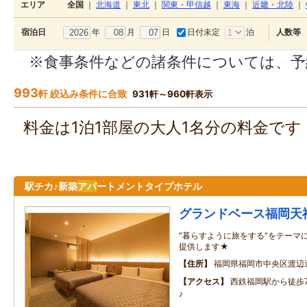
エリア
全国
｜
北海道
｜
東北
｜
関東・甲信越
｜
東海
｜
近畿・北陸
｜
年
月
日
日付未定
泊
宿泊日
人数等
※食事条件などの諸条件については、予
993
軒 絞込み条件に合致
931軒～960軒表示
料金は1泊1部屋の大人1名分の料金で
駅チカ♪新築
アパ
ートメントタイプホテル
グランドベース福岡天
"暮らすように旅をする"をテーマ
提供します★
住所
福岡県福岡市中央区渡辺
アクセス
西鉄福岡駅から徒歩
♪