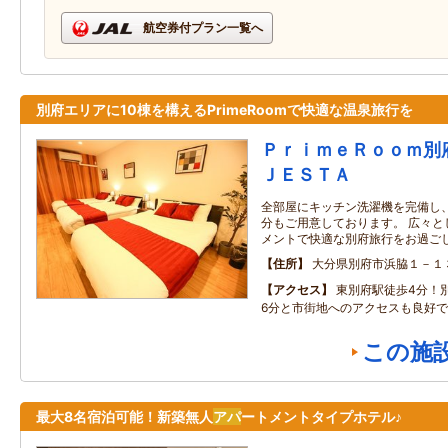
航空券付プラン一覧へ
別府エリアに10棟を構えるPrimeRoomで快適な温泉旅行を
ＰｒｉｍｅＲｏｏｍ別
ＪＥＳＴＡ
全部屋にキッチン洗濯機を完備し
分もご用意しております。 広々と
メントで快適な別府旅行をお過ご
住所
大分県別府市浜脇１－１
アクセス
東別府駅徒歩4分！
6分と市街地へのアクセスも良好
この施
最大8名宿泊可能！新築無人
アパ
ートメントタイプホテル♪