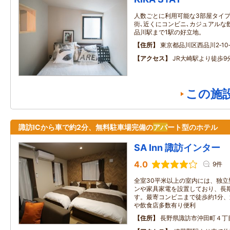
人数ごとに利用可能な3部屋タイ
街､近くにコンビニ､カジュアルな
品川駅まで1駅の好立地。
住所
東京都品川区西品川2‐10‐
アクセス
JR大崎駅より徒歩9
この施
諏訪ICから車で約2分、無料駐車場完備の
アパ
ート型のホテル
SA Inn 諏訪インター
4.0
9件
全室30平米以上の室内には、独
ンや家具家電を設置しており、長
す。最寄コンビニまで徒歩約1分
や飲食店多数有り便利
住所
長野県諏訪市沖田町４丁