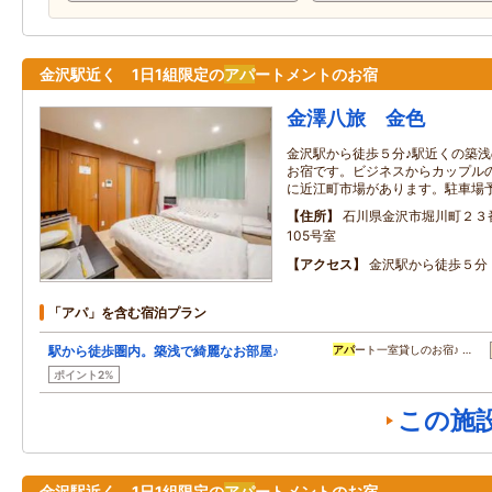
金沢駅近く 1日1組限定の
アパ
ートメントのお宿
金澤八旅 金色
金沢駅から徒歩５分♪駅近くの築浅
お宿です。ビジネスからカップル
に近江町市場があります。駐車場
住所
石川県金沢市堀川町２３
105号室
アクセス
金沢駅から徒歩５分
「アパ」を含む宿泊プラン
駅から徒歩圏内。築浅で綺麗なお部屋♪
アパ
ート一室貸しのお宿♪ …
ポイント2%
この施
金沢駅近く 1日1組限定の
アパ
ートメントのお宿