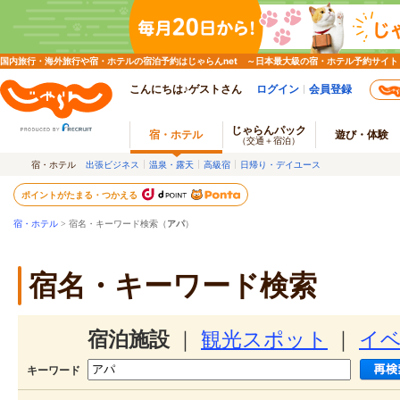
国内旅行・海外旅行や宿・ホテルの宿泊予約はじゃらんnet ～日本最大級の宿・ホテル予約サイト
こんにちは♪ゲストさん
ログイン
会員登録
じゃらんパック
宿・ホテル
遊び・体験
（交通＋宿泊）
宿・ホテル
出張ビジネス
温泉・露天
高級宿
日帰り・デイユース
ポイントがたまる・つかえる
宿・ホテル
> 宿名・キーワード検索（
アパ
）
宿名・キーワード検索
宿泊施設
｜
観光スポット
｜
イ
キーワード