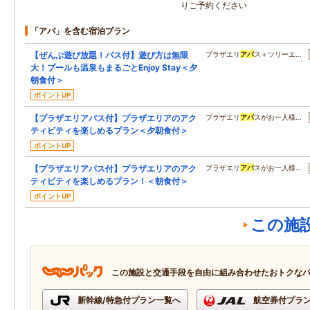
りご予約ください
「アパ」を含む宿泊プラン
【ぜんぶ遊び放題！パス付】遊び方は無限
プラザエリ
アパ
ス＋ツリーエ…
大！プールも温泉もまるごとEnjoy Stay＜夕
朝食付＞
ポイントUP
【プラザエリアパス付】プラザエリアのアク
プラザエリ
アパ
スがお一人様…
ティビティを楽しめるプラン＜夕朝食付＞
ポイントUP
【プラザエリアパス付】プラザエリアのアク
プラザエリ
アパ
スがお一人様…
ティビティを楽しめるプラン！＜朝食付＞
ポイントUP
この施
この施設と交通手段を自由に組み合わせたおトクな
新幹線/特急付プラン一覧へ
航空券付プラ