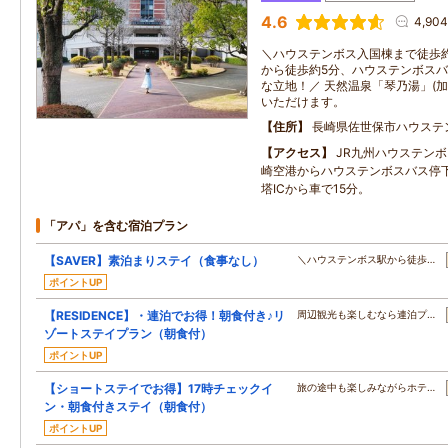
4.6
4,90
＼ハウステンボス入国棟まで徒歩約
から徒歩約5分、ハウステンボスバ
な立地！／ 天然温泉「琴乃湯」(
いただけます。
住所
長崎県佐世保市ハウステ
アクセス
JR九州ハウステン
崎空港からハウステンボスバス停下
塔ICから車で15分。
「アパ」を含む宿泊プラン
【SAVER】素泊まりステイ（食事なし）
＼ハウステンボス駅から徒歩…
ポイントUP
【RESIDENCE】・連泊でお得！朝食付き♪リ
周辺観光も楽しむなら連泊プ…
ゾートステイプラン（朝食付）
ポイントUP
【ショートステイでお得】17時チェックイ
旅の途中も楽しみながらホテ…
ン・朝食付きステイ（朝食付）
ポイントUP