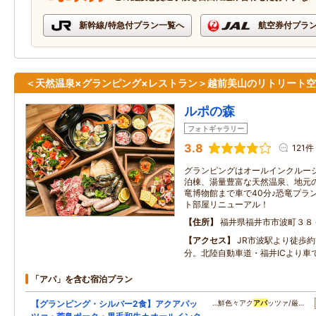
新幹線/特急付プラン一覧へ
航空券付プラ
＜天然温泉×グランピング×レストラン＞越前美山のリトリート
ルポの森
フォトギャラリー
3.8
121件
グランピングはオールインクルー
泊棟、湯量豊富な天然温泉、地元
竜博物館まで車で40分♪恐竜プラン
ト部屋リニューアル！
住所
福井県福井市市波町３８
アクセス
JR市波駅より徒歩約
分。北陸自動車道・福井ICより車で
「アパ」を含む宿泊プラン
【グランピング・シルバー2食】アクアパッ
…鮮色々アク
アパ
ッツァ/厳…