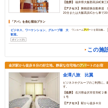
住所
福井県大飯郡高浜町東三松3
アクセス
舞鶴若狭自動車道 
20分または大飯高浜ICから車で2
「アパ」を含む宿泊プラン
ビジネス、ワーケンション、グループ様 大
ワンルーム
アパ
ートを宿泊施…
歓迎。
ポイント2%
この施
金沢駅から徒歩８分の好立地。静寂な住宅地の
アパ
ートのお宿
金澤八旅 比翼
ビジネスやグループのご利用に。
す。
住所
石川県金沢市笠市町２番
１号
アクセス
駅から徒歩８分