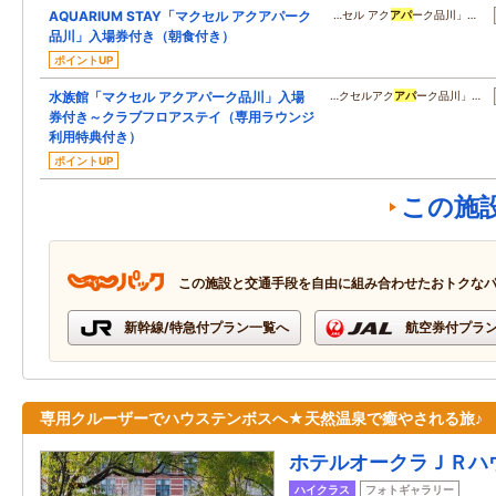
AQUARIUM STAY「マクセル アクアパーク
…セル アク
アパ
ーク品川」…
品川」入場券付き（朝食付き）
ポイントUP
水族館「マクセル アクアパーク品川」入場
…クセルアク
アパ
ーク品川」…
券付き～クラブフロアステイ（専用ラウンジ
利用特典付き）
ポイントUP
この施
この施設と交通手段を自由に組み合わせたおトクな
新幹線/特急付プラン一覧へ
航空券付プラ
専用クルーザーでハウステンボスへ★天然温泉で癒やされる旅♪
ホテルオークラＪＲハ
ハイクラス
フォトギャラリー