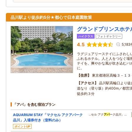
品川駅より徒歩約5分★都心で日本庭園散策
グランドプリンスホテ
ハイクラス
フォトギャラリー
4.5
5,183
ラグジュアリーステイにふさわし
ふれるホテル。人と人をつなぐ場
テイを。爽やかな風が吹き込むバ
に。
住所
東京都港区高輪３－１３
アクセス
品川駅高輪口より徒
道なり（登り坂）約400m／都営
徒歩約３分
「アパ」を含む宿泊プラン
AQUARIUM STAY「マクセル アクアパーク
…セル アク
アパ
ーク品川」…
品川」入場券付き（室料のみ）
ポイントUP