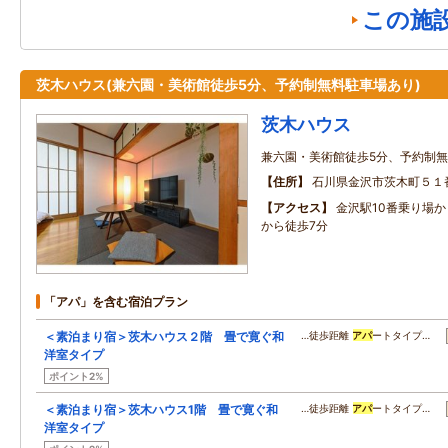
この施
茨木ハウス(兼六園・美術館徒歩5分、予約制無料駐車場あり)
茨木ハウス
兼六園・美術館徒歩5分、予約制
住所
石川県金沢市茨木町５１
アクセス
金沢駅10番乗り場
から徒歩7分
「アパ」を含む宿泊プラン
＜素泊まり宿＞茨木ハウス２階 畳で寛ぐ和
…徒歩距離
アパ
ートタイプ…
洋室タイプ
ポイント2%
＜素泊まり宿＞茨木ハウス1階 畳で寛ぐ和
…徒歩距離
アパ
ートタイプ…
洋室タイプ