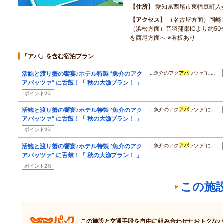
住所
愛知県西尾市東幡豆町入
アクセス
（名古屋方面）岡崎I
（浜松方面）音羽蒲郡ICより約50
を西尾方面へ ※看板あり
「アパ」を含む宿泊プラン
活鮑と渡り蟹の饗宴♪ホテル特製 ”魚介のアク
…魚介のアク
アパ
ッツァ”に…
アパッツァ” に舌鼓！「 秋の大漁プラン！ 」
ポイント2%
活鮑と渡り蟹の饗宴♪ホテル特製 ”魚介のアク
…魚介のアク
アパ
ッツァ”に…
アパッツァ” に舌鼓！「 秋の大漁プラン！ 」
ポイント2%
活鮑と渡り蟹の饗宴♪ホテル特製 ”魚介のアク
…魚介のアク
アパ
ッツァ”に…
アパッツァ” に舌鼓！「 秋の大漁プラン！ 」
ポイント2%
この施
この施設と交通手段を自由に組み合わせたおトクな