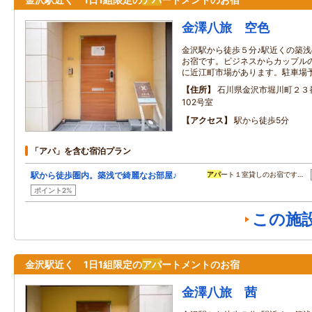
金澤八旅 空色
金沢駅から徒歩５分♪駅近くの築浅
お宿です。ビジネスからカップル
に近江町市場があります。駐車場
住所
石川県金沢市堀川町２３
102号室
アクセス
駅から徒歩5分
「アパ」を含む宿泊プラン
駅から徒歩圏内。築浅で綺麗なお部屋♪
アパ
ート１室貸しのお宿です…
ポイント2%
この施
金沢駅近く 1日1組限定の
アパ
ートメントのお宿
金澤八旅 茜