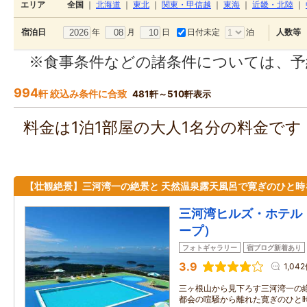
エリア
全国
｜
北海道
｜
東北
｜
関東・甲信越
｜
東海
｜
近畿・北陸
｜
年
月
日
日付未定
泊
宿泊日
人数等
※食事条件などの諸条件については、予
994
軒 絞込み条件に合致
481軒～510軒表示
料金は1泊1部屋の大人1名分の料金で
【壮観絶景】三河湾一の絶景と 天然温泉露天風呂で寛ぎのひと時
三河湾ヒルズ・ホテル（
ープ）
フォトギャラリー
宿ブログ新着あり
3.9
1,04
三ヶ根山から見下ろす三河湾一の
都会の喧騒から離れた寛ぎのひと