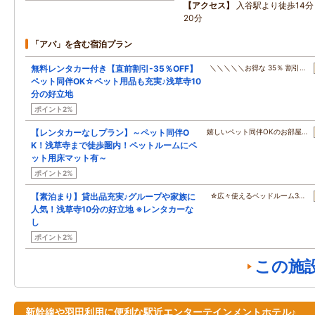
アクセス
入谷駅より徒歩14
20分
「アパ」を含む宿泊プラン
無料レンタカー付き【直前割引-35％OFF】
＼＼＼＼＼お得な 35％ 割引…
ペット同伴OK☆ペット用品も充実♪浅草寺10
分の好立地
ポイント2%
【レンタカーなしプラン】～ペット同伴O
嬉しいペット同伴OKのお部屋…
K！浅草寺まで徒歩圏内！ペットルームにペ
ット用床マット有～
ポイント2%
【素泊まり】貸出品充実♪グループや家族に
☆広々使えるベッドルーム3…
人気！浅草寺10分の好立地 ※レンタカーな
し
ポイント2%
この施
新幹線や羽田利用に便利な駅近エンターテインメントホテル♪