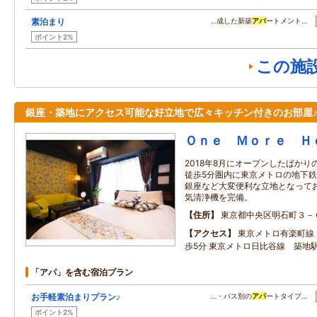
素泊まり
…成した新築
アパ
ートメント…
ポイント2%
この施
銀座・築地にアクセス可能な好立地で広々キッチン付きのお部屋
Ｏｎｅ Ｍｏｒｅ Ｈ
2018年8月にオープンしたばか
徒歩5分圏内に東京メトロの地下鉄
銀座など大変便利な立地となってお
気清浄機を完備。
住所
東京都中央区明石町３－
アクセス
東京メトロ有楽町線
歩5分 東京メトロ日比谷線 築地
「アパ」を含む宿泊プラン
お手軽素泊まりプラン♪
…・バス別の
アパ
ートタイプ…
ポイント2%