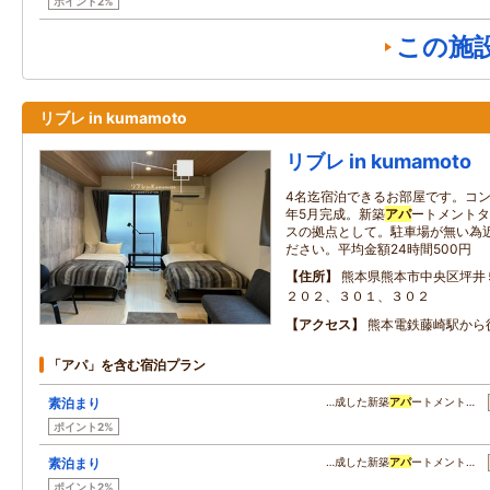
ポイント2%
この施
リブレ in kumamoto
リブレ in kumamoto
4名迄宿泊できるお部屋です。コン
年5月完成。新築
アパ
ートメントタ
スの拠点として。駐車場が無い為
ださい。平均金額24時間500円
住所
熊本県熊本市中央区坪井
２０２、３０１、３０２
アクセス
熊本電鉄藤崎駅から
「アパ」を含む宿泊プラン
素泊まり
…成した新築
アパ
ートメント…
ポイント2%
素泊まり
…成した新築
アパ
ートメント…
ポイント2%