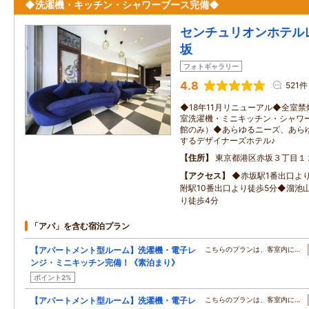
◆洗濯機・キッチン・シャワーブース完備◆
センチュリオンホテル
坂
フォトギャラリー
4.8
521件
◆18年11月リニューアル◆全室
室洗濯機・ミニキッチン・シャワ
館のみ）◆あらゆるニーズ、あら
するデザイナーズホテル♪
住所
東京都港区赤坂３丁目１
アクセス
◆赤坂駅1番出口よ
附駅10番出口より徒歩5分◆溜池
り徒歩4分
「アパ」を含む宿泊プラン
【アパートメント型ルーム】洗濯機・電子レ
こちらのプランは、客室内に…
ンジ・ミニキッチン完備！《素泊まり》
ポイント2%
【アパートメント型ルーム】洗濯機・電子レ
こちらのプランは、客室内に…