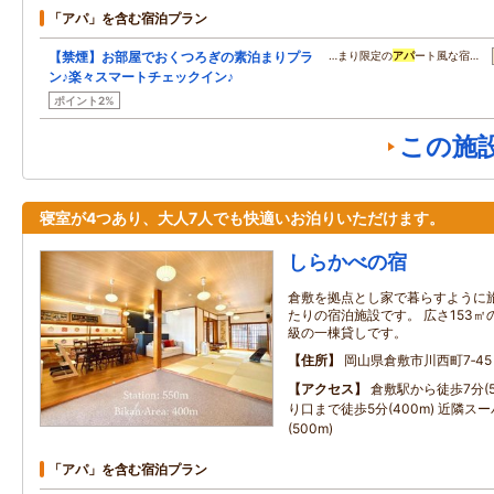
「アパ」を含む宿泊プラン
【禁煙】お部屋でおくつろぎの素泊まりプラ
…まり限定の
アパ
ート風な宿…
ン♪楽々スマートチェックイン♪
ポイント2%
この施
寝室が4つあり、大人7人でも快適いお泊りいただけます。
しらかべの宿
倉敷を拠点とし家で暮らすように
たりの宿泊施設です。 広さ153㎡
級の一棟貸しです。
住所
岡山県倉敷市川西町7‐45
アクセス
倉敷駅から徒歩7分(5
り口まで徒歩5分(400m) 近隣ス
(500m)
「アパ」を含む宿泊プラン