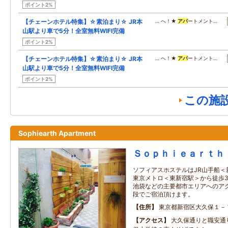
ポイント2%
【チェーンホテル特集】☆素泊まり☆ JR本
… へ！★
アパ
ートメント…
山駅より車で5分！全室無料WIFI完備
ポイント2%
【チェーンホテル特集】☆素泊まり☆ JR本
… へ！★
アパ
ートメント…
山駅より車で5分！全室無料WIFI完備
ポイント2%
この施
Sophiearth Apartment
Ｓｏｐｈｉｅａｒｔｈ
ソフィアスホステルはJR山手船＜
東京メトロ＜東新宿駅＞から徒歩
池袋などの主要都市エリアへのア
段でご宿泊頂けます。
住所
東京都新宿区大久保１－
アクセス
大久保通りと職安通