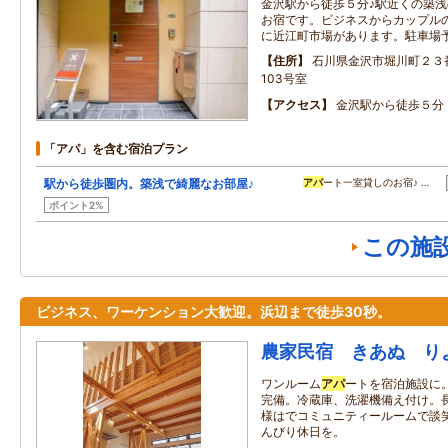
金沢駅から徒歩５分♪駅近くの築浅
お宿です。ビジネスからカップル
に近江町市場があります。駐車場
住所
石川県金沢市堀川町２３
103号室
アクセス
金沢駅から徒歩５分
「アパ」を含む宿泊プラン
駅から徒歩圏内。築浅で綺麗なお部屋♪
アパ
ート一室貸しのお宿♪ …
ポイント2%
この施
ビジネス、ワーケンション大歓迎。浜辺まで徒歩30秒。
農家民宿 きあぬ り
ワンルーム
アパ
ートを宿泊施設に
完備。冷蔵庫、洗濯機備え付け。
様はでコミュニティールームで談笑
んびり休日を。