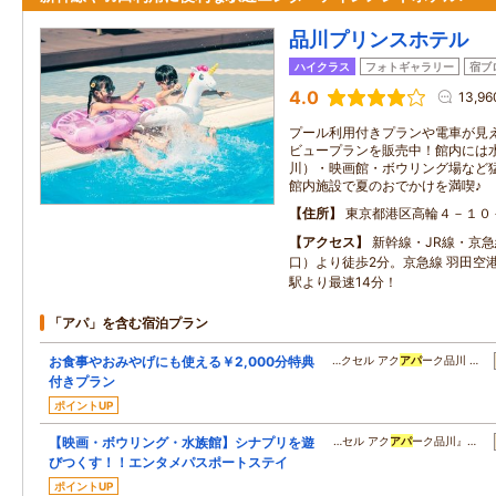
品川プリンスホテル
ハイクラス
フォトギャラリー
宿ブ
4.0
13,9
プール利用付きプランや電車が見
ビュープランを販売中！館内には
川）・映画館・ボウリング場など
館内施設で夏のおでかけを満喫♪
住所
東京都港区高輪４－１０
アクセス
新幹線・JR線・京急
口）より徒歩2分。京急線 羽田空
駅より最速14分！
「アパ」を含む宿泊プラン
お食事やおみやげにも使える￥2,000分特典
…クセル アク
アパ
ーク品川 …
付きプラン
ポイントUP
【映画・ボウリング・水族館】シナプリを遊
…セル アク
アパ
ーク品川』…
びつくす！！エンタメパスポートステイ
ポイントUP