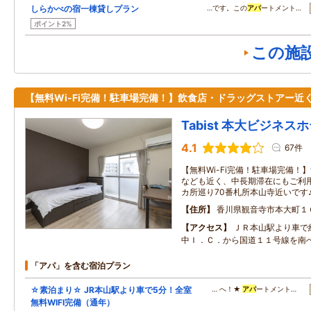
しらかべの宿一棟貸しプラン
…です。この
アパ
ートメント…
ポイント2%
この施
【無料Wi-Fi完備！駐車場完備！】飲食店・ドラッグストアー近
Tabist 本大ビジネス
4.1
67件
【無料Wi-Fi完備！駐車場完備！
なども近く、中長期滞在にもご利
カ所巡り70番札所本山寺近いです
住所
香川県観音寺市本大町１
アクセス
ＪＲ本山駅より車で
中Ｉ．Ｃ．から国道１１号線を南
「アパ」を含む宿泊プラン
☆素泊まり☆ JR本山駅より車で5分！全室
… へ！★
アパ
ートメント…
無料WIFI完備（通年）