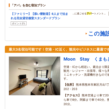
「アパ」を含む宿泊プラン
【ファミリー】【添い寝歓迎】6人まで泊ま
…に過ごせる
アパ
ートメント…
れる完全貸切個室スタンダードプラン
ポイント2%
この施
最大3名宿泊可能です！空港・IC近く、観光やビジネスに最適で
Moon Stay くまも
空港・ICから程近い。素泊まり限
観光・レジャー・出張等、様々な
ミニキッチン・洗濯機付きなので
す。
住所
熊本県熊本市東区月出1丁
202・203
アクセス
熊本空港より車で20
ら車で8分。阿蘇まで車で40分。
20分。