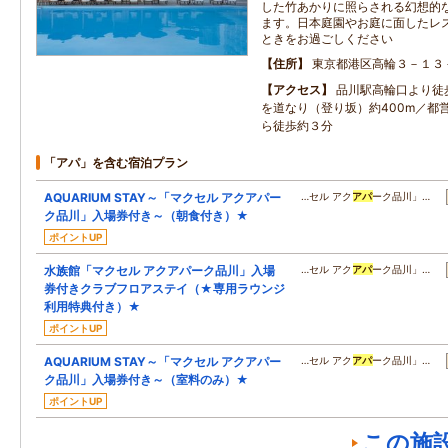
した竹あかりに照らされる幻想的
ます。日本庭園やお庭に面したレ
ときをお過ごしください
住所
東京都港区高輪３－１３
アクセス
品川駅高輪口より徒
を道なり（登り坂）約400m／都
ら徒歩約３分
「アパ」を含む宿泊プラン
AQUARIUM STAY～「マクセル アクアパー
…セル アク
アパ
ーク品川」…
ク品川」入場券付き～（朝食付き）★
ポイントUP
水族館「マクセル アクアパーク品川」入場
…セル アク
アパ
ーク品川」…
券付きクラブフロアステイ（★専用ラウンジ
利用特典付き）★
ポイントUP
AQUARIUM STAY～「マクセル アクアパー
…セル アク
アパ
ーク品川」…
ク品川」入場券付き～（室料のみ）★
ポイントUP
この施