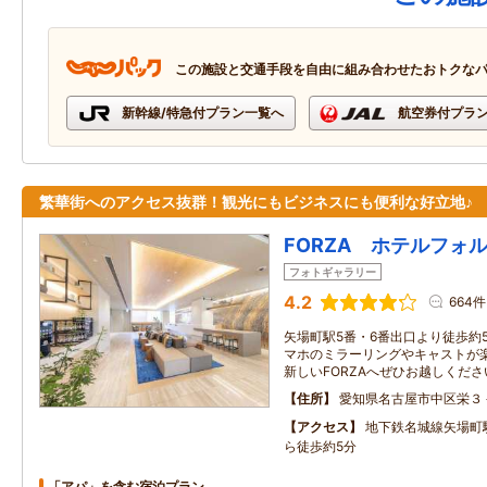
この施設と交通手段を自由に組み合わせたおトクな
新幹線/特急付プラン一覧へ
航空券付プラ
繁華街へのアクセス抜群！観光にもビジネスにも便利な好立地♪
FORZA ホテルフォ
フォトギャラリー
4.2
664件
矢場町駅5番・6番出口より徒歩約
マホのミラーリングやキャストが
新しいFORZAへぜひお越しくださ
住所
愛知県名古屋市中区栄３
アクセス
地下鉄名城線矢場町
ら徒歩約5分
「アパ」を含む宿泊プラン