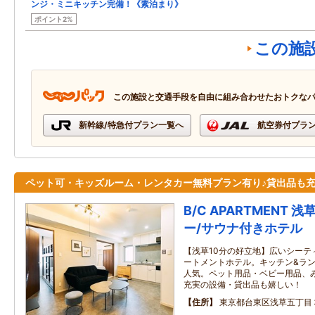
ンジ・ミニキッチン完備！《素泊まり》
ポイント2%
この施
この施設と交通手段を自由に組み合わせたおトクな
新幹線/特急付プラン一覧へ
航空券付プラ
ペット可・キッズルーム・レンタカー無料プラン有り♪貸出品も
B/C APARTMENT 
ー/サウナ付きホテル
【浅草10分の好立地】広いシーテ
ートメントホテル。キッチン&ラ
人気。ペット用品・ベビー用品、
充実の設備・貸出品も嬉しい！
住所
東京都台東区浅草五丁目