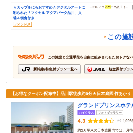
☆カップルにもおすすめ☆デジタルアートに
…セル アク
アパ
ーク品川（…
彩られた「マクセル アクアパーク品川」入
場＆朝食付き
ポイントUP
この施
この施設と交通手段を自由に組み合わせたおトクな
新幹線/特急付プラン一覧へ
航空券付プラ
【お得なクーポン配布中】品川駅徒歩約5分★日本庭園 竹あかり
グランドプリンスホテ
ハイクラス
フォトギャラリー
4.3
1,99
約2万平米の日本庭園内では、月