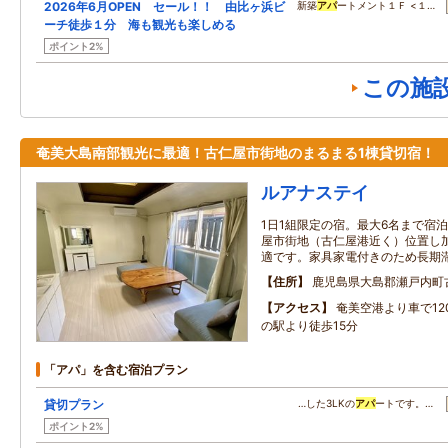
2026年6月OPEN セール！！ 由比ヶ浜ビ
新築
アパ
ートメント１Ｆ <１…
ーチ徒歩１分 海も観光も楽しめる
ポイント2%
この施
奄美大島南部観光に最適！古仁屋市街地のまるまる1棟貸切宿！
ルアナステイ
1日1組限定の宿。最大6名まで宿
屋市街地（古仁屋港近く）位置し
適です。家具家電付きのため長期
住所
鹿児島県大島郡瀬戸内町古
アクセス
奄美空港より車で12
の駅より徒歩15分
「アパ」を含む宿泊プラン
貸切プラン
…した3LKの
アパ
ートです。…
ポイント2%