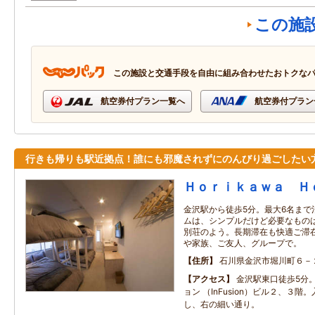
この施
この施設と交通手段を自由に組み合わせたおトクな
航空券付プラン一覧へ
航空券付プラン
行きも帰りも駅近拠点！誰にも邪魔されずにのんびり過ごしたい
Ｈｏｒｉｋａｗａ Ｈ
金沢駅から徒歩5分。最大6名まで
ムは、シンプルだけど必要なもの
別荘のよう。長期滞在も快適ご滞
や家族、ご友人、グループで。
住所
石川県金沢市堀川町６－
アクセス
金沢駅東口徒歩5分。
ョン （InFusion）ビル２、３階
し、右の細い通り。