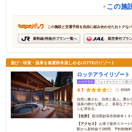
この施
この施設と交通手段を自由に組み合わせたおトクな
新幹線/特急付プラン一覧へ
航空券付プラ
遊び・味覚・温泉を春夏秋冬楽しめるLOTTEのリゾート
ロッテアライリゾート
ハイクラス
フォトギャラリー
宿ブ
4.1
659件
自然に癒され、自然と遊ぶ。豊か
温泉の静かな癒しと、多彩なアク
しむ滞在を。
住所
新潟県妙高市両善寺１９
アクセス
お車で新井スマートI
駅から新幹線で2時間、予約制無料