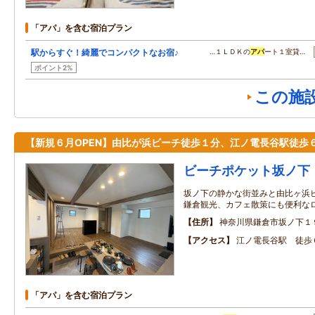
「アパ」を含む宿泊プラン
駅からすぐ！綺麗でコンパクトなお宿♪
…１ＬＤＫの
アパ
ート１室貸…
ポイント2%
この施
【新規６月OPEN】由比が浜ビーチ徒歩１分、江ノ電長谷駅徒歩
ビーチポケット坂ノ下
坂ノ下の静かな街並みと由比ヶ浜
鎌倉観光、カフェ散策にも便利な
住所
神奈川県鎌倉市坂ノ下１９
アクセス
江ノ電長谷駅 徒歩
「アパ」を含む宿泊プラン