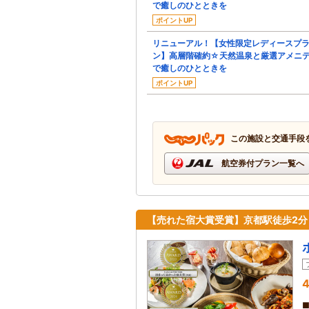
で癒しのひとときを
ポイントUP
リニューアル！【女性限定レディースプ
ン】高層階確約☆天然温泉と厳選アメニ
で癒しのひとときを
ポイントUP
この施設と交通手段
航空券付プラン一覧へ
【売れた宿大賞受賞】京都駅徒歩2
4
■