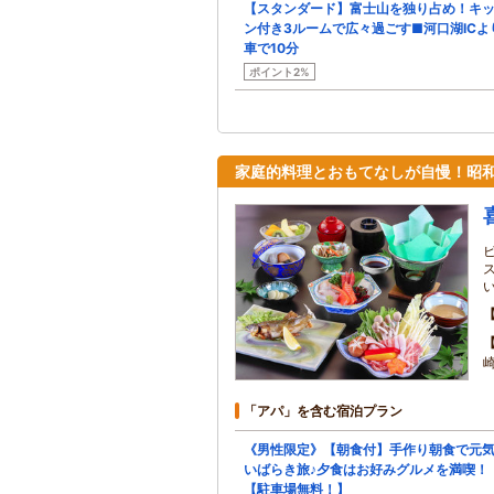
【スタンダード】富士山を独り占め！キ
ン付き3ルームで広々過ごす■河口湖ICよ
車で10分
ポイント2%
家庭的料理とおもてなしが自慢！昭
「アパ」を含む宿泊プラン
《男性限定》【朝食付】手作り朝食で元
いばらき旅♪夕食はお好みグルメを満喫！
【駐車場無料！】