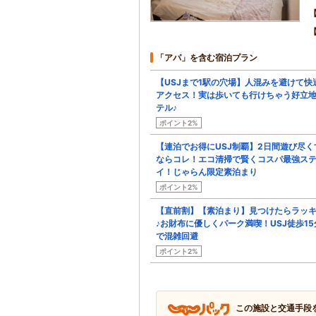
「アパ」を含む宿泊プラン
【USJまで1駅の穴場】人混みを避けて快
アクセス！実は歩いても行けちゃう好立
テル♪
ポイント2%
【連泊でお得にUSJ制覇】2日間遊び尽く
ならコレ！エコ清掃で賢くコスパ最強ス
イ！じゃらん限定素泊まり
ポイント2%
【直前割】【素泊まり】見つけたらラッ
♪お財布に優しくパーク満喫！USJ徒歩15
で混雑回避
ポイント2%
この施設と交通手段