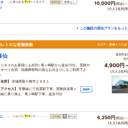
ッチ
…に見られる
アパ
ートタイプ…
和洋室
食事なし
10,000円
(税込)～
り
(大人2名利用
この施設の宿泊プランをもっと
和レトロな老舗旅館
エリア：
茨城 > つく
最安料金(
喜仙
(目
4,900円
ビジネスのお客様にも好評♪ 竜ヶ崎駅から徒歩15分。 受験や
スポーツ合宿、冠婚葬祭時の急なお泊まりにもご利用下さ
(大人2名利
い。
住所
茨城県龍ケ崎市２９８１
アクセス
常磐線にて佐貫駅下車。関東鉄道竜ヶ
MAP
崎線に乗り換え、竜ヶ崎駅下車、徒歩15分
気に
…・シルバニ
アパ
ーク・・・…
その他
朝のみ
6,250円
(税込)～
(大人1名利用