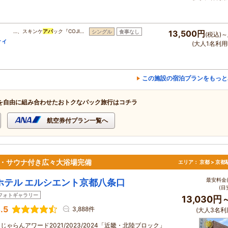
ラ
…、スキンケ
アパ
ック『COJI…
シングル
食事なし
13,500円
(税込)～
ティ
(大人1名利用
この施設の宿泊プランをもっと
を自由に組み合わせたおトクなパック旅行はコチラ
航空券付プラン一覧へ
分・サウナ付き広々大浴場完備
エリア：
京都 > 京
最安料金(
ホテル エルシエント京都八条口
(目
フォトギャラリー
13,030円
.5
3,888件
(大人3名利
じゃらんアワード2021/2023/2024「近畿・北陸ブロック」