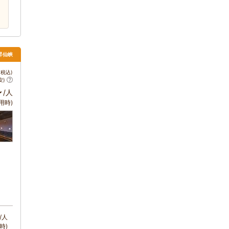
昇仙峡
税込)
安)
～
/人
用時)
/人
時)