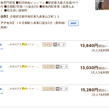
夕食部門受賞 ■和洋朝食ビュッフェ ■駅前最大級大浴場/サウ
ナ付 ■京都駅/空港バス徒歩2分 ■敷地内駐車場（提携もあ
り） ■幼児添い寝無料
住所
京都府京都市南区東九条東山王町１３
アクセス
ＪＲ京都駅八条東口徒歩2分（新幹線/
MAP
在来線）
☆
…ネギのアク
アパ
ッツァ ・…
ツイン
朝・夕
13,840円
(税込)～
コー
(大人2名利用
☆
…ネギのアク
アパ
ッツァ ・…
トリプル
朝・夕
13,030円
(税込)～
コー
(大人3名利用
☆
…ネギのアク
アパ
ッツァ ・…
シングル
朝・夕
15,280円
(税込)～
コー
(大人1名利用