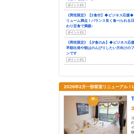
ポイント2%
《男性限定》【2食付】◆ビジネス応援◆
リューム満点！バランス良く食べられる
わり定食で満腹♪
ポイント2%
《男性限定》【夕食のみ】◆ビジネス応
早朝出発や朝はのんびりしたい方向けの
ンです
ポイント2%
2026年2月一部客室リニューアル！
3