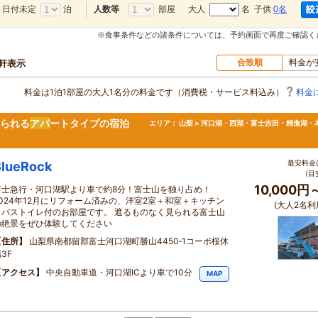
日付未定
泊
部屋
大人
名 子供
0名
人数等
※食事条件などの諸条件については、予約画面で再度ご確認く
合致順
料金が
0軒表示
料金は1泊1部屋の大人1名分の料金です（消費税・サービス料込み）
料金
見られる
アパ
ートタイプの宿泊
エリア：
山梨 > 河口湖・西湖・富士吉田・精進湖・
最安料金(
BlueRock
(目
10,000円
富士急行・河口湖駅より車で約8分！富士山を独り占め！
2024年12月にリフォーム済みの、洋室2室＋和室＋キッチン
(大人2名利
＋バストイレ付のお部屋です。 遮るものなく見られる富士山
の絶景をぜひ体験してください
住所
山梨県南都留郡富士河口湖町勝山4450‐1コーポ桜休
3F
アクセス
中央自動車道・河口湖ICより車で10分
MAP