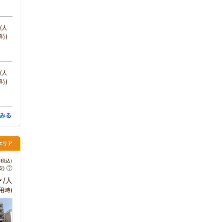
/人
時)
/人
時)
みる
エリア
税込)
安)
～
/人
用時)