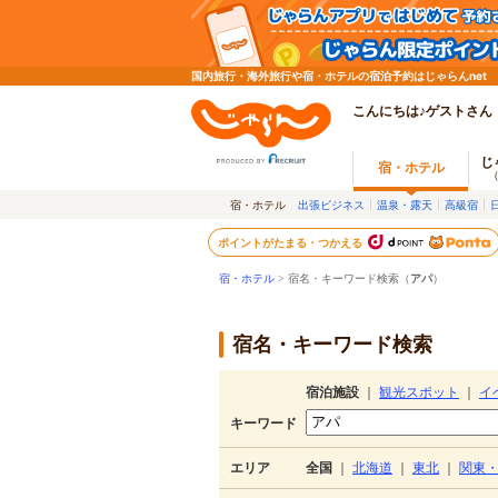
国内旅行・海外旅行や宿・ホテルの宿泊予約はじゃらんnet
こんにちは♪ゲストさん
じ
宿・ホテル
宿・ホテル
出張ビジネス
温泉・露天
高級宿
ポイントがたまる・つかえる
宿・ホテル
> 宿名・キーワード検索（
アパ
）
宿名・キーワード検索
宿泊施設
｜
観光スポット
｜
イ
キーワード
エリア
全国
｜
北海道
｜
東北
｜
関東