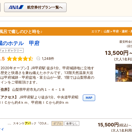
航空券付プラン一覧へ
風呂で癒しのひと時を♪
エリア：
山梨 > 甲府・湯村・
最安料金(
城のホテル 甲府
(目
フォトギャラリー
13,500円
.5
1,248件
(大人1名利
【2020年オープン】JR甲府駅 徒歩1分。甲府城跡地に立地す
る歴史と快適さを兼ね備えたホテルです。13階天然温泉大浴
場は甲府城跡・甲府盆地・富士山が一望。1階では山梨県産の
ワインをご堪能頂けます。
住所
山梨県甲府市丸の内１－４－１８
アクセス
JR甲府駅より徒歩1分。中央道甲府昭
MAP
和ＩＣから約4ｋｍ、甲府南ＩＣから約9ｋｍ
ラ
…、スキンケ
アパ
ック『COJI…
ダブル
食事なし
15,500円
(税込)～
ティ
(大人1名利用