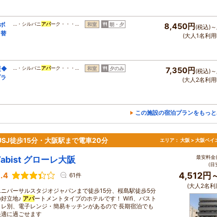
ボ
…・シルバニ
アパ
ーク・・・…
和室
朝・夕
8,450円
(税込)～
日替
(大人1名利用
援◆
…・シルバニ
アパ
ーク・・・…
和室
夕のみ
7,350円
(税込)～
プラ
(大人2名利用
この施設の宿泊プランをもっと
USJ徒歩15分・大阪駅まで電車20分
エリア：
大阪 > 大阪ベイ
最安料金(
Tabist グローレ大阪
(目
.4
4,512円
61件
(大人2名利
ユニバーサルスタジオジャパンまで徒歩15分、桜島駅徒歩5分
の好立地♪
アパ
ートメントタイプのホテルです！ Wifi、バスト
イレ別、電子レンジ・簡易キッチンがあるので 長期宿泊でも
快適に過ごせます