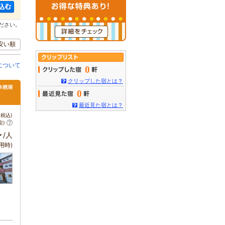
ださい。
安い順
について
0
クリップした宿とは？
本栖湖
0
最近見た宿とは？
税込)
安)
～
/人
用時)