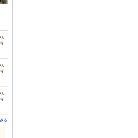
/人
時)
/人
時)
/人
時)
みる