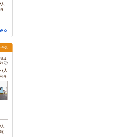
/人
時)
みる
ば・牛久
税込)
安)
～
/人
用時)
/人
時)