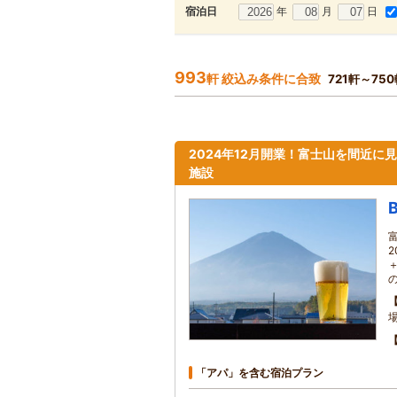
年
月
日
宿泊日
993
軒 絞込み条件に合致
721軒～75
2024年12月開業！富士山を間近に
施設
場
「アパ」を含む宿泊プラン