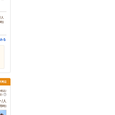
/人
時)
みる
都駅周辺
税込)
安)
～
/人
用時)