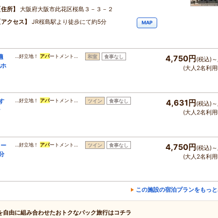
住所
大阪府大阪市此花区桜島３－３－２
アクセス
JR桜島駅より徒歩にて約5分
MAP
適
…好立地！
アパ
ートメント…
和室
食事なし
4,750円
(税込)～
地ホ
(大人2名利用
す
…好立地！
アパ
ートメント…
ツイン
食事なし
4,631円
(税込)～
テ
(大人2名利用
キー
…好立地！
アパ
ートメント…
ツイン
食事なし
4,750円
(税込)～
分
(大人2名利用
この施設の宿泊プランをもっと
を自由に組み合わせたおトクなパック旅行はコチラ