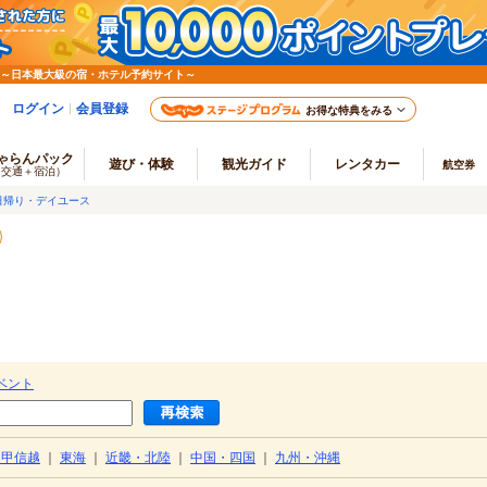
 ～日本最大級の宿・ホテル予約サイト～
ログイン
会員登録
お得な特典をみる
ゃらんパック
遊び・体験
観光ガイド
レンタカー
航空券
（交通＋宿泊）
日帰り・デイユース
ベント
・甲信越
｜
東海
｜
近畿・北陸
｜
中国・四国
｜
九州・沖縄