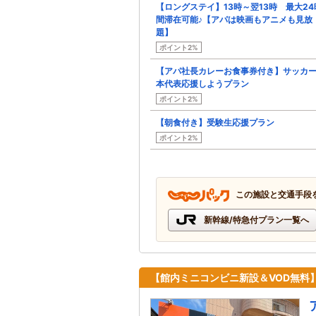
【ロングステイ】13時～翌13時 最大24
間滞在可能♪【アパは映画もアニメも見放
題】
ポイント2%
【アパ社長カレーお食事券付き】サッカ
本代表応援しようプラン
ポイント2%
【朝食付き】受験生応援プラン
ポイント2%
この施設と交通手段
新幹線/特急付プラン一覧へ
【館内ミニコンビニ新設＆VOD無料