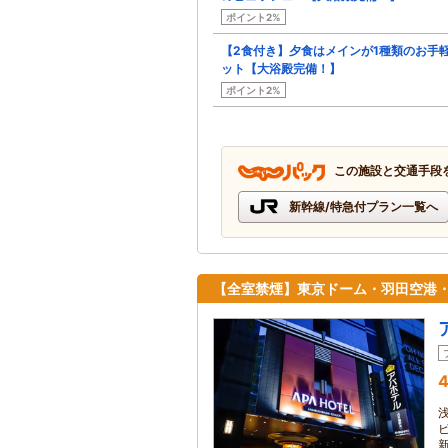
ポイント2%
【2食付き】夕食はメインが1種類のお手
ット【大浴殿完備！】
ポイント2%
この施設と交通手段
新幹線/特急付プラン一覧へ
【全室禁煙】東京ドーム・羽田空港
4