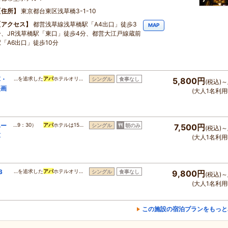
住所
東京都台東区浅草橋3-1-10
アクセス
都営浅草線浅草橋駅「A4出口」徒歩3
MAP
分、JR浅草橋駅「東口」徒歩4分、都営大江戸線蔵前
駅「A6出口」徒歩10分
草・
…を追求した
アパ
ホテルオリ…
シングル
食事なし
5,800円
(税込)～
映画
(大人1名利用
ハー
…9：30）
アパ
ホテルは15…
シングル
朝のみ
7,500円
(税込)～
放
(大人1名利用
3
…を追求した
アパ
ホテルオリ…
シングル
食事なし
9,800円
(税込)～
(大人1名利用
この施設の宿泊プランをもっと