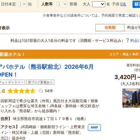
日付未定
泊
部屋
大人
名 子供
0名
人数等
※食事条件などの諸条件については、予約画面で再度ご確認く
合致順
料金が
0軒表示
料金は1泊1部屋の大人1名分の料金です（消費税・サービス料込み）
料金
新築ホテル！
エリア：
埼玉 > 本
最安料金(
アパホテル〈熊谷駅前北〉2026年6月
(目
OPEN！
3,420円
フォトギャラリー
宿ブログ新着あり
(大人2名利
.6
54件
熊谷駅周辺で希少な露天（外気）風呂付き大浴殿完備！朝食
ビュッフェは豊富な埼玉名物！JR各線・新幹線・秩父鉄道が
乗り入れる「熊谷駅」から徒歩圏内！
住所
埼玉県熊谷市筑波１丁目１７９番１（地番）
アクセス
JR高崎線・湘南新宿ライン・上野東京
MAP
ライン・秩父本線・上越（北陸）新幹線「熊谷駅」
（北口）徒歩4分