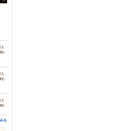
/人
時)
/人
時)
/人
時)
みる