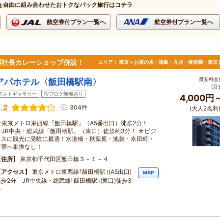
を自由に組み合わせたおトクなパック旅行はコチラ
航空券付プラン一覧へ
航空券付プラン一覧へ
パ
社長カレーショップ併設！
エリア：
東京 > お茶の水・湯島・九段・後楽園・東京
最安料金(
アパホテル〈飯田橋駅南〉
(目
フォトギャラリー
宿ブログ新着あり
4,000円
.2
304件
(大人2名利
☆東京メトロ東西線「飯田橋駅」（A5番出口）徒歩2分！
☆JR中央・総武線「飯田橋駅」（東口）徒歩約3分！ ☆ビジ
ネスに観光に受験に最適！水道橋・秋葉原・池袋・永田町・
新宿へ乗換なし！
住所
東京都千代田区飯田橋３－１－４
アクセス
東京メトロ東西線｢飯田橋駅｣(A5出口)
MAP
徒歩2分 JR中央線・総武線｢飯田橋駅｣(東口)徒歩3
分