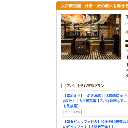
大浴殿完備 仕事・旅の疲れを癒せ
4
「アパ」を含む宿泊プラン
【素泊まり】「名古屋駅」(太閤通口)から
歩7分！！大浴殿完備【アパは映画もアニ
も見放題】
ポイント2%
【朝食ビュッフェ付き】和洋中50種類以
のビュッフェ！【大浴殿完備！】