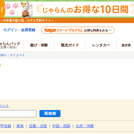
 ～日本最大級の宿・ホテル予約サイト～
ログイン
会員登録
お得な特典をみる
ゃらんパック
遊び・体験
観光ガイド
レンタカー
航空券
（交通＋宿泊）
日帰り・デイユース
ベント
・甲信越
｜
東海
｜
近畿・北陸
｜
中国・四国
｜
九州・沖縄