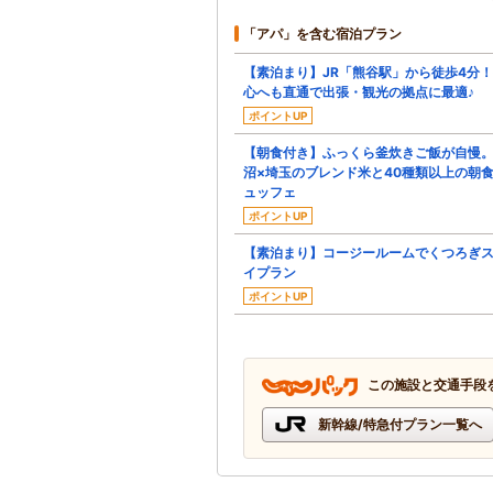
「アパ」を含む宿泊プラン
【素泊まり】JR「熊谷駅」から徒歩4分
心へも直通で出張・観光の拠点に最適♪
ポイントUP
【朝食付き】ふっくら釜炊きご飯が自慢
沼×埼玉のブレンド米と40種類以上の朝
ュッフェ
ポイントUP
【素泊まり】コージールームでくつろぎ
イプラン
ポイントUP
この施設と交通手段
新幹線/特急付プラン一覧へ