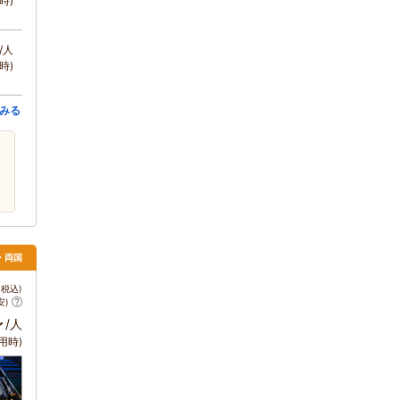
時)
/人
時)
みる
・両国
税込)
安)
～
/人
用時)