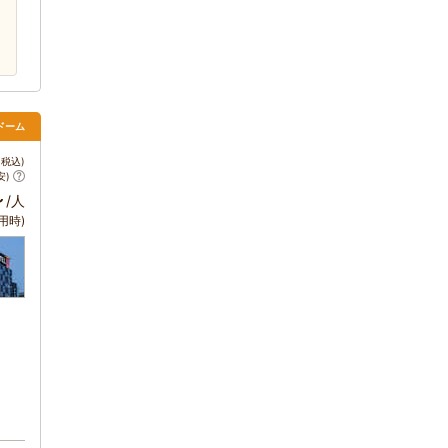
ドーム
税込)
安)
～
/人
用時)