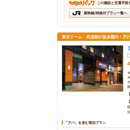
この施設と交通手段
新幹線/特急付プラン一覧へ
東京ドーム・武道館が徒歩圏内！
ア
4
「アパ」を含む宿泊プラン