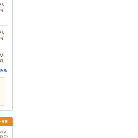
/人
時)
/人
時)
/人
時)
みる
> 青森
税込)
安)