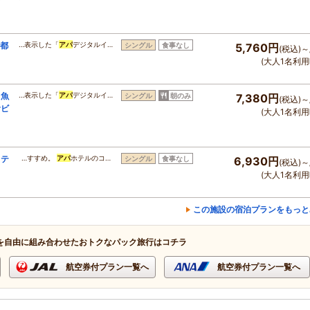
！都
…表示した「
アパ
デジタルイ…
シングル
食事なし
5,760円
(税込)～
(大人1名利用
。魚
…表示した「
アパ
デジタルイ…
シングル
朝のみ
7,380円
(税込)～
食ビ
(大人1名利用
ステ
…すすめ。
アパ
ホテルのコ…
シングル
食事なし
6,930円
(税込)～
(大人1名利用
この施設の宿泊プランをもっと
を自由に組み合わせたおトクなパック旅行はコチラ
航空券付プラン一覧へ
航空券付プラン一覧へ