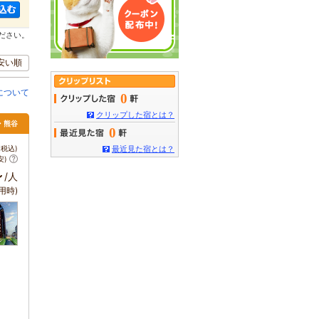
ださい。
安い順
について
0
クリップした宿とは？
庄・熊谷
0
税込)
最近見た宿とは？
安)
～
/人
用時)