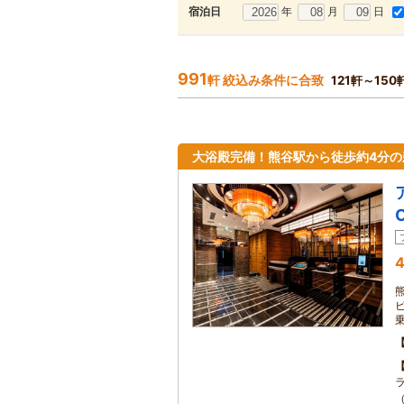
年
月
日
宿泊日
991
軒 絞込み条件に合致
121軒～15
大浴殿完備！熊谷駅から徒歩約4分の
4