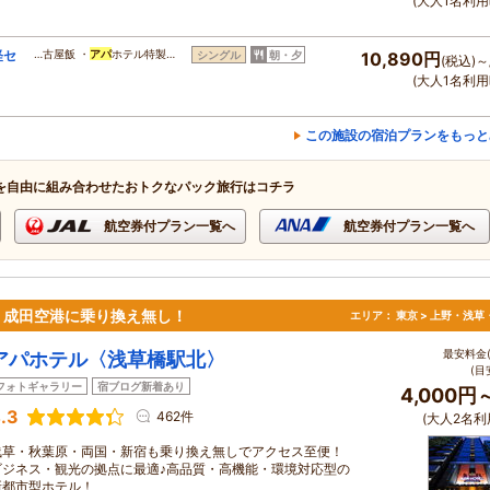
(大人1名利用
軽セ
…古屋飯 ・
アパ
ホテル特製…
シングル
朝・夕
10,890円
(税込)～
(大人1名利用
この施設の宿泊プランをもっと
を自由に組み合わせたおトクなパック旅行はコチラ
航空券付プラン一覧へ
航空券付プラン一覧へ
・成田空港に乗り換え無し！
エリア：
東京 > 上野・浅草
最安料金(
アパホテル〈浅草橋駅北〉
(目
フォトギャラリー
宿ブログ新着あり
4,000円
.3
462件
(大人2名利
浅草・秋葉原・両国・新宿も乗り換え無しでアクセス至便！
ビジネス・観光の拠点に最適♪高品質・高機能・環境対応型の
新都市型ホテル！