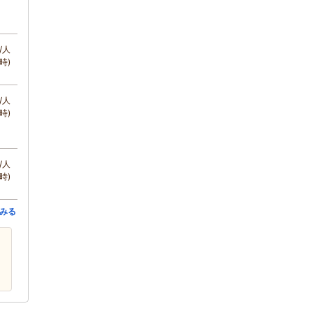
/人
時)
/人
時)
/人
時)
みる