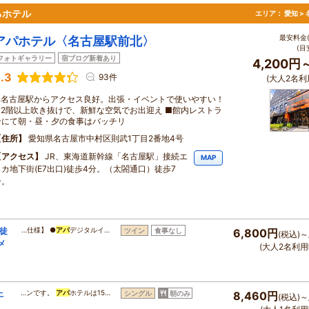
るホテル
エリア：
愛知 >
最安料金(
アパホテル〈名古屋駅前北〉
(目
フォトギャラリー
宿ブログ新着あり
4,200円
.3
93件
(大人2名利
■名古屋駅からアクセス良好。出張・イベントで使いやすい！
■2階以上吹き抜けで、新鮮な空気でお出迎え ■館内レストラ
ンにて朝・昼・夕の食事はバッチリ
住所
愛知県名古屋市中村区則武1丁目2番地4号
アクセス
JR、東海道新幹線「名古屋駅」接続エ
MAP
スカ地下街(E7出口)徒歩4分。（太閤通口）徒歩7
分。
徒
…仕様】 ●
アパ
デジタルイ…
ツイン
食事なし
6,800円
(税込)～
メ
(大人2名利用
上
…ンです。
アパ
ホテルは15…
シングル
朝のみ
8,460円
(税込)～