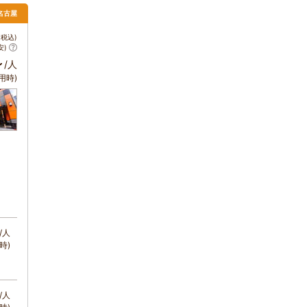
 名古屋
税込)
安)
～
/人
用時)
/人
時)
/人