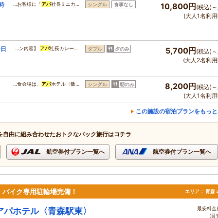
時
…お客様に「
アパ
社長ミニカ…
シングル
食事なし
10,800円
(税込)～
(大人1名利用
ー日
…ン内容】
アパ
社長カレー…
ダブル
夕のみ
5,700円
(税込)～
(大人2名利用
…食会場は、
アパ
ホテル〈飯…
シングル
朝のみ
8,200円
(税込)～
(大人1名利用
この施設の宿泊プランをもっと
を自由に組み合わせたおトクなパック旅行はコチラ
航空券付プラン一覧へ
航空券付プラン一覧へ
】バイク専用駐輪場完備！
エリア：
青森 
最安料金(
アパホテル〈青森駅東〉
(目