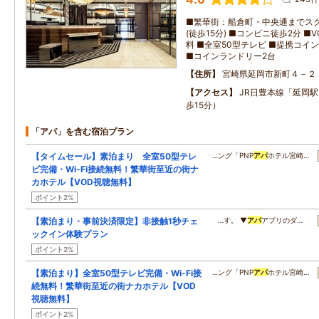
■繁華街：船倉町・中央通までスグ
(徒歩15分) ■コンビニ徒歩2分 ■V
料 ■全室50型テレビ ■提携コイン
■コインランドリー2台
住所
宮崎県延岡市新町４－２
アクセス
JR日豊本線「延岡
歩15分）
「アパ」を含む宿泊プラン
【タイムセール】素泊まり 全室50型テレ
…ング「PNP
アパ
ホテル宮崎…
ビ完備・Wi-Fi接続無料！繁華街至近の街ナ
カホテル【VOD視聴無料】
ポイント2%
【素泊まり・事前決済限定】非接触1秒チェ
…す。 ▼
アパ
アプリのダ…
ックイン体験プラン
ポイント2%
【素泊まり】全室50型テレビ完備・Wi-Fi接
…ング「PNP
アパ
ホテル宮崎…
続無料！繁華街至近の街ナカホテル【VOD
視聴無料】
ポイント2%