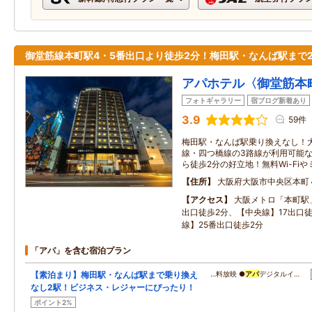
御堂筋線本町駅4・5番出口より徒歩2分！梅田駅・なんば駅まで
アパホテル〈御堂筋本
フォトギャラリー
宿ブログ新着あり
3.9
59件
梅田駅・なんば駅乗り換えなし！
線・四つ橋線の3路線が利用可能な
ら徒歩2分の好立地！無料Wi-Fi
住所
大阪府大阪市中央区本町
アクセス
大阪メトロ「本町駅
出口徒歩2分、【中央線】17出口
線】25番出口徒歩2分
「アパ」を含む宿泊プラン
【素泊まり】梅田駅・なんば駅まで乗り換え
…料放映 ●
アパ
デジタルイ…
なし2駅！ビジネス・レジャーにぴったり！
ポイント2%