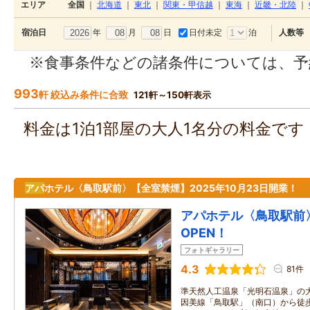
エリア
全国
｜
北海道
｜
東北
｜
関東・甲信越
｜
東海
｜
近畿・北陸
｜
年
月
日
日付未定
泊
宿泊日
人数等
※食事条件などの諸条件については、予
993
軒 絞込み条件に合致
121軒～150軒表示
料金は1泊1部屋の大人1名分の料金で
アパ
ホテル〈鳥取駅前〉【全室禁煙】2025年10月23日開業！
アパホテル〈鳥取駅前〉
OPEN！
フォトギャラリー
4.3
81件
準天然人工温泉「光明石温泉」の大
因美線「鳥取駅」（南口）から徒歩