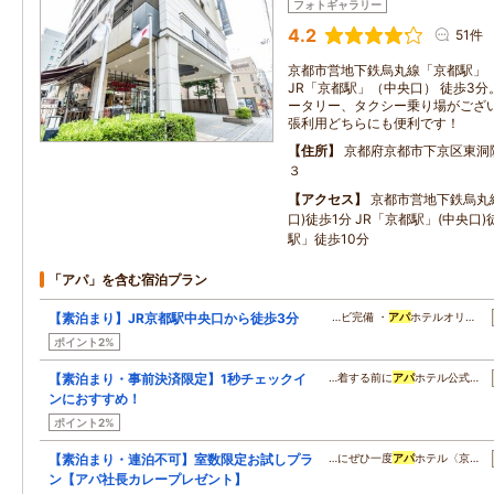
フォトギャラリー
4.2
51件
京都市営地下鉄烏丸線「京都駅」（A
JR「京都駅」（中央口） 徒歩3
ータリー、タクシー乗り場がござ
張利用どちらにも便利です！
住所
京都府京都市下京区東洞
３
アクセス
京都市営地下鉄烏丸線
口)徒歩1分 JR「京都駅」(中央口
駅」徒歩10分
「アパ」を含む宿泊プラン
【素泊まり】JR京都駅中央口から徒歩3分
…ビ完備 ・
アパ
ホテルオリ…
ポイント2%
【素泊まり・事前決済限定】1秒チェックイ
…着する前に
アパ
ホテル公式…
ンにおすすめ！
ポイント2%
【素泊まり・連泊不可】室数限定お試しプラ
…にぜひ一度
アパ
ホテル〈京…
ン【アパ社長カレープレゼント】