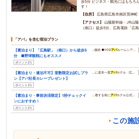
歩5分 ビジネス・観光にはもちろ
す！
住所
広島県広島市南区荒神町
アクセス
山陽新幹線・JR山
（南口）徒歩5分、広島電鉄「広島
「アパ」を含む宿泊プラン
【素泊まり】「広島駅」（南口）から徒歩5
…接続 ●VOD
アパ
ルームシア…
分 ■野球観戦にもオススメ
ポイント2%
【素泊まり・連泊不可】室数限定お試しプラ
…に是非一度
アパ
ホテル〈広…
ン【アパ社長カレープレゼント】
ポイント2%
【素泊まり・事前決済限定】1秒チェックイ
…着する前に
アパ
ホテル公式…
ンにおすすめ！
ポイント2%
この施