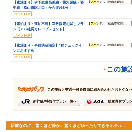
【素泊まり】伊予鉄道高浜線・横河原線・郡
【
アパ
ホテル〈松山市駅前〉…
中線「松山市駅北口」から徒歩3分！
ポイントUP
【素泊まり・連泊不可】室数限定お試しプラ
【
アパ
ホテル〈松山市駅前〉…
ン【アパ社長カレープレゼント】
ポイントUP
【素泊まり・事前決済限定】1秒チェックイ
【
アパ
ホテル〈松山市駅前〉…
ンにおすすめ！
ポイントUP
この施
この施設と交通手段を自由に組み合わせたおトクな
新幹線/特急付プラン一覧へ
航空券付プラ
駅前なのに、驚くほど静か。驚くほどゆったりできるホテル！