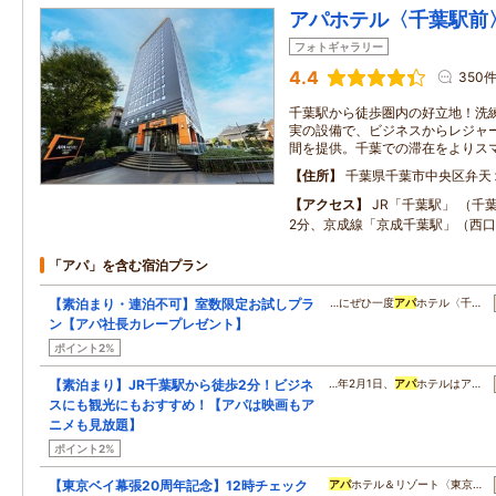
アパホテル〈千葉駅前
フォトギャラリー
4.4
350
千葉駅から徒歩圏内の好立地！洗
実の設備で、ビジネスからレジャ
間を提供。千葉での滞在をよりス
住所
千葉県千葉市中央区弁天
アクセス
JR「千葉駅」 （千
2分、京成線「京成千葉駅」（西口
「アパ」を含む宿泊プラン
【素泊まり・連泊不可】室数限定お試しプラ
…にぜひ一度
アパ
ホテル〈千…
ン【アパ社長カレープレゼント】
ポイント2%
【素泊まり】JR千葉駅から徒歩2分！ビジネ
…年2月1日、
アパ
ホテルはア…
スにも観光にもおすすめ！【アパは映画もア
ニメも見放題】
ポイント2%
【東京ベイ幕張20周年記念】12時チェック
アパ
ホテル＆リゾート〈東京…