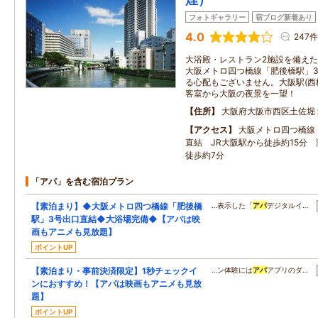
フォトギャラリー
宿ブログ新着あり
4.0
247件
大浴殿・レストラン2施設を備えた
大阪メトロ四つ橋線「肥後橋駅」
る心配もございません。大阪駅(西
客室から大阪の夜景を一望！
住所
大阪府大阪市西区土佐堀
アクセス
大阪メトロ四つ橋線
直結 JR大阪駅から徒歩約15分
徒歩約7分
「アパ」を含む宿泊プラン
【素泊まり】◆大阪メトロ四つ橋線「肥後橋
…表示した「
アパ
デジタルイ…
駅」3号出口直結◆大浴場完備◆【アパは映
画もアニメも見放題】
ポイントUP
【素泊まり・事前決済限定】1秒チェックイ
…ン体験には
アパ
アプリのダ…
ンにおすすめ！【アパは映画もアニメも見放
題】
ポイントUP