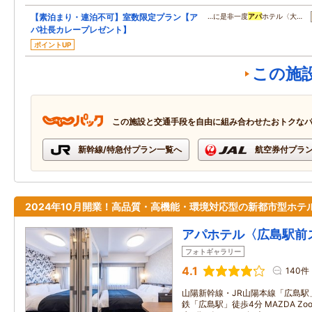
【素泊まり・連泊不可】室数限定プラン【ア
…に是非一度
アパ
ホテル〈大…
パ社長カレープレゼント】
ポイントUP
この施
この施設と交通手段を自由に組み合わせたおトクな
新幹線/特急付プラン一覧へ
航空券付プラ
2024年10月開業！高品質・高機能・環境対応型の新都市型ホテ
アパホテル〈広島駅前
フォトギャラリー
4.1
140件
山陽新幹線・JR山陽本線「広島駅
鉄「広島駅」徒歩4分 MAZDA Zo