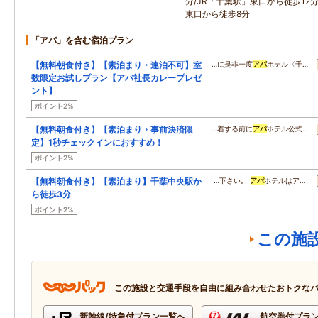
分/JR「千葉駅」東口から徒歩12分
東口から徒歩8分
「アパ」を含む宿泊プラン
【無料朝食付き】【素泊まり・連泊不可】室
…に是非一度
アパ
ホテル〈千…
数限定お試しプラン【アパ社長カレープレゼ
ント】
ポイント2%
【無料朝食付き】【素泊まり・事前決済限
…着する前に
アパ
ホテル公式…
定】1秒チェックインにおすすめ！
ポイント2%
【無料朝食付き】【素泊まり】千葉中央駅か
…下さい。
アパ
ホテルはア…
ら徒歩3分
ポイント2%
この施
この施設と交通手段を自由に組み合わせたおトクな
新幹線/特急付プラン一覧へ
航空券付プラ