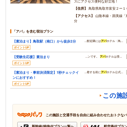
スにアクセス便利な好立地！
住所
鳥取県鳥取市富安２ー１
アクセス
山陰本線・因美線「
分
「アパ」を含む宿泊プラン
【素泊まり】鳥取駅（南口）から徒歩2分
…館近隣には
アパ
ホテル〈鳥…
ポイントUP
【受験生応援】素泊まり
…ンです。
アパ
ホテルは受…
ポイントUP
【素泊まり・事前決済限定】1秒チェックイ
…着する前に
アパ
ホテル公式…
ンにおすすめ！
ポイントUP
この施
この施設と交通手段を自由に組み合わせたおトクな
新幹線/特急付プラン一覧へ
航空券付プラ