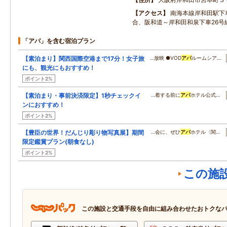
アクセス
南海本線岸和田駅下
合、阪和道～岸和田和泉下車26号
「アパ」を含む宿泊プラン
【素泊まり】関西国際空港まで17分！女子旅
…放映 ●VOD
アパ
ルームシア…
にも、観光にもおすすめ！
ポイント2%
【素泊まり・事前決済限定】1秒チェックイ
…着する前に
アパ
ホテル公式…
ンにおすすめ！
ポイント2%
【豊臣の世界！だんじり彫り物写真展】期間
…会に、ぜひ
アパ
ホテル〈関…
限定鑑賞プラン(朝食なし)
ポイント2%
この施
この施設と交通手段を自由に組み合わせたおトクな