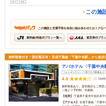
ポイント2%
この施
この施設と交通手段を自由に組み合わせたおトクな
新幹線/特急付プラン一覧へ
航空券付プラ
無料朝食付き！貸切風呂有！京成千葉線「千葉中央駅」から徒歩
アパホテル〈千葉中央
フォトギャラリー
宿ブログ新着あり
4.0
124件
無料朝食あり。貸切風呂もご用意
ン後より予約制・先着順。
住所
千葉県千葉市中央区本千
アクセス
京成千葉線「千葉中