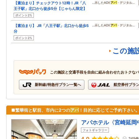
【素泊まり】チェックアウト12時！JR「八
…示したADI(
アパ
・デジタル…
王子駅」北口から徒歩5分【じゃらん限定】
ポイント2%
【素泊まり】 JR「八王子駅」北口から徒歩5
…示したADI(
アパ
・デジタル…
分
ポイント2%
この施
この施設と交通手段を自由に組み合わせたおトクな
新幹線/特急付プラン一覧へ
航空券付プラ
■繁華街と駅前、市内に2つの
アパ
！目的に応じてご予約下さい
アパホテル〈宮崎延岡
フォトギャラリー
4.0
245件