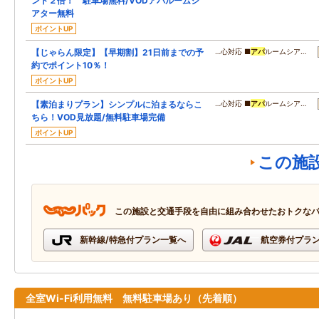
ント２倍！ 駐車場無料/VODアパルームシ
アター無料
ポイントUP
【じゃらん限定】【早期割】21日前までの予
…心対応 ■
アパ
ルームシア…
約でポイント10％！
ポイントUP
【素泊まりプラン】シンプルに泊まるならこ
…心対応 ■
アパ
ルームシア…
ちら！VOD見放題/無料駐車場完備
ポイントUP
この施
この施設と交通手段を自由に組み合わせたおトクな
新幹線/特急付プラン一覧へ
航空券付プラ
全室Wi-Fi利用無料 無料駐車場あり（先着順）