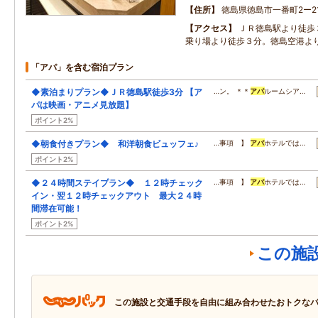
住所
徳島県徳島市一番町2ー2
アクセス
ＪＲ徳島駅より徒歩
乗り場より徒歩３分。徳島空港よ
「アパ」を含む宿泊プラン
◆素泊まりプラン◆ＪＲ徳島駅徒歩3分 【ア
…ン。 ＊＊
アパ
ルームシア…
パは映画・アニメ見放題】
ポイント2%
◆朝食付きプラン◆ 和洋朝食ビュッフェ♪
…事項 】
アパ
ホテルでは…
ポイント2%
◆２４時間ステイプラン◆ １２時チェック
…事項 】
アパ
ホテルでは…
イン・翌１２時チェックアウト 最大２４時
間滞在可能！
ポイント2%
この施
この施設と交通手段を自由に組み合わせたおトクな