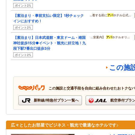
ポイント2%
【素泊まり・事前支払い限定】1秒チェック
…着する前に
アパ
ホテル公式…
インにおすすめ！
ポイント2%
【素泊まり】日本武道館・東京ドーム・靖国
…室案内】
アパ
ホテルオリ…
神社徒歩15分●イベント・観光に好立地！九
段下駅7番出口徒歩3分
ポイント2%
この施
この施設と交通手段を自由に組み合わせたおトクな
新幹線/特急付プラン一覧へ
航空券付プラ
広々としたお部屋でビジネス・観光で最適なホテルです♪