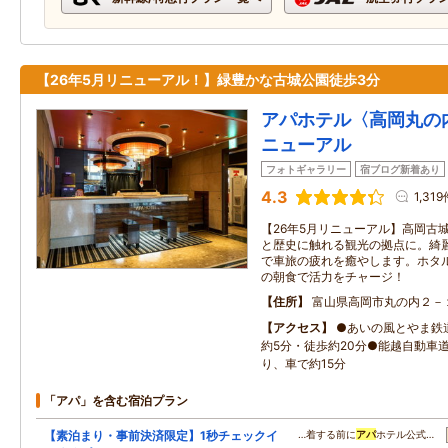
【26年5月リニューアル！】緑豊かな古城公園徒歩3分
アパホテル〈高岡丸の内
ニューアル
フォトギャラリー
宿ブログ新着あり
4.3
1,31
【26年5月リニューアル】高岡古
と歴史に触れる観光の拠点に。綺
で車旅の疲れを癒やします。ホタ
の朝食で活力をチャージ！
住所
富山県高岡市丸の内２－
アクセス
●あいの風とやま鉄
約5分・徒歩約20分●能越自動車
り、車で約15分
「アパ」を含む宿泊プラン
【素泊まり・事前決済限定】1秒チェックイ
…着する前に
アパ
ホテル公式…