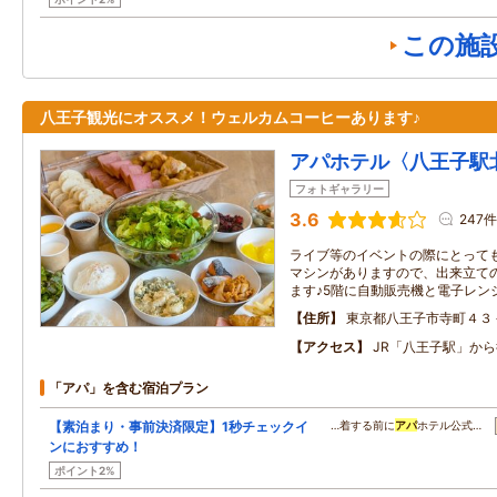
この施
八王子観光にオススメ！ウェルカムコーヒーあります♪
アパホテル〈八王子駅
フォトギャラリー
3.6
247件
ライブ等のイベントの際にとって
マシンがありますので、出来立て
ます♪5階に自動販売機と電子レン
住所
東京都八王子市寺町４３
アクセス
JR「八王子駅」から
「アパ」を含む宿泊プラン
【素泊まり・事前決済限定】1秒チェックイ
…着する前に
アパ
ホテル公式…
ンにおすすめ！
ポイント2%