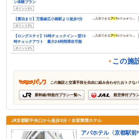
ン体験プラン
ポイント2%
【素泊まり】万葉線広小路駅より徒歩1分
…入浴できる
アパ
ホテルオリ…
ポイント2%
【ロングステイ】13時チェックイン～翌13
…入浴できる
アパ
ホテルオリ…
時チェックアウト 最大24時間滞在可能
ポイント2%
この施
この施設と交通手段を自由に組み合わせたおトクな
新幹線/特急付プラン一覧へ
航空券付プラ
JR京都駅中央口から徒歩3分！全室禁煙ホテル
アパホテル〈京都駅前