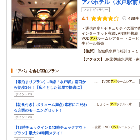
アパホテル〈水戸駅前
フォトギャラリー
4.1
488件
・通信速度とセキュリティの面で優れ
インターネット有線LAN無料接続（
VOD
アパ
ルームシアター ・コーヒ
生ビール販売
住所
茨城県水戸市桜川１－１
アクセス
JR常磐線水戸駅（
「アパ」を含む宿泊プラン
【素泊まりプラン】JR線「水戸駅」南口か
…。 【VOD
アパ
ルームシア…
ら徒歩3分！【広々とした部屋で快適に】
ポイント2%
【朝食付き】ボリューム満点♪素材にこだわ
…しょう～
アパ
ホテル〈水…
る充実のモーニングセット！
ポイント2%
【13時チェックイン＆13時チェックアウト
…設置 ・VOD
アパ
ルームシア…
プラン】最大24時間ステイ！
ポイント2%