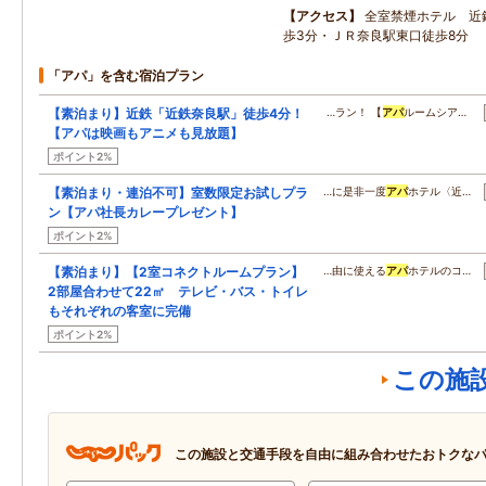
アクセス
全室禁煙ホテル 近
歩3分・ＪＲ奈良駅東口徒歩8分
「アパ」を含む宿泊プラン
【素泊まり】近鉄「近鉄奈良駅」徒歩4分！
…ラン！ 【
アパ
ルームシア…
【アパは映画もアニメも見放題】
ポイント2%
【素泊まり・連泊不可】室数限定お試しプラ
…に是非一度
アパ
ホテル〈近…
ン【アパ社長カレープレゼント】
ポイント2%
【素泊まり】【2室コネクトルームプラン】
…由に使える
アパ
ホテルのコ…
2部屋合わせて22㎡ テレビ・バス・トイレ
もそれぞれの客室に完備
ポイント2%
この施
この施設と交通手段を自由に組み合わせたおトクな