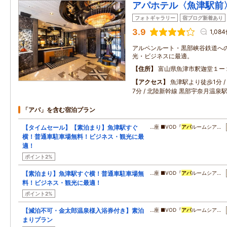
アパホテル〈魚津駅前
フォトギャラリー
宿ブログ新着あり
3.9
1,08
アルペンルート・黒部峡谷鉄道へ
光・ビジネスに最適。
住所
富山県魚津市釈迦堂１ー
アクセス
魚津駅より徒歩1分 /
7分 / 北陸新幹線 黒部宇奈月温泉
「アパ」を含む宿泊プラン
【タイムセール】【素泊まり】魚津駅すぐ
…座 ■VOD『
アパ
ルームシア…
横！普通車駐車場無料！ビジネス・観光に最
適！
ポイント2%
【素泊まり】魚津駅すぐ横！普通車駐車場無
…座 ■VOD『
アパ
ルームシア…
料！ビジネス・観光に最適！
ポイント2%
【減泊不可・金太郎温泉様入浴券付き】素泊
…座 ■VOD『
アパ
ルームシア…
まりプラン