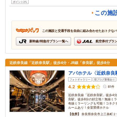
ポイント2%
この施
この施設と交通手段を自由に組み合わせたおトクな
新幹線/特急付プラン一覧へ
航空券付プラ
近鉄奈良線「近鉄奈良駅」徒歩4分・JR線「奈良駅」徒歩8分
アパホテル〈近鉄奈良
フォトギャラリー
宿ブログ新着あり
4.2
81件
近鉄奈良線「近鉄奈良駅」徒歩4分
良駅」徒歩8分の好立地！無線ミラ
有線ミラーリングも可能！コネク
ルームあり！全室禁煙ホテル
住所
奈良県奈良市上三条町２