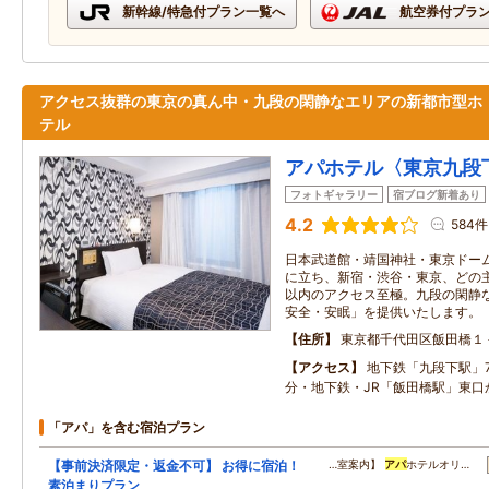
新幹線/特急付プラン一覧へ
航空券付プラ
アクセス抜群の東京の真ん中・九段の閑静なエリアの新都市型ホ
テル
アパホテル〈東京九段
フォトギャラリー
宿ブログ新着あり
4.2
584件
日本武道館・靖国神社・東京ドーム
に立ち、新宿・渋谷・東京、どの主
以内のアクセス至極。九段の閑静
安全・安眠」を提供いたします。
住所
東京都千代田区飯田橋１
アクセス
地下鉄「九段下駅」
分・地下鉄・JR「飯田橋駅」東口
「アパ」を含む宿泊プラン
【事前決済限定・返金不可】 お得に宿泊！
…室案内】
アパ
ホテルオリ…
素泊まりプラン