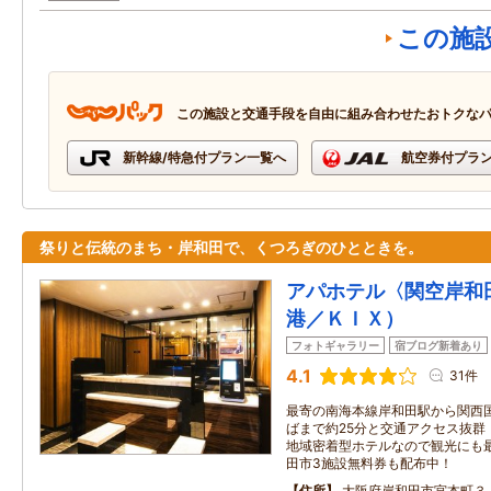
この施
この施設と交通手段を自由に組み合わせたおトクな
新幹線/特急付プラン一覧へ
航空券付プラ
祭りと伝統のまち・岸和田で、くつろぎのひとときを。
アパホテル〈関空岸和
港／ＫＩＸ）
フォトギャラリー
宿ブログ新着あり
4.1
31件
最寄の南海本線岸和田駅から関西国
ばまで約25分と交通アクセス抜群
地域密着型ホテルなので観光にも最
田市3施設無料券も配布中！
住所
大阪府岸和田市宮本町３