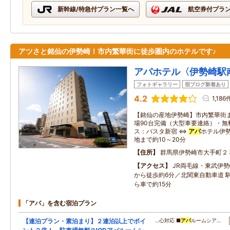
新幹線/特急付プラン一覧へ
航空券付プラ
アツさと銘仙の伊勢崎！市内繁華街に徒歩圏内のホテルです♪
アパホテル〈伊勢崎駅
フォトギャラリー
宿ブログ新着あり
4.2
1,186
【銘仙の産地伊勢崎】市内繁華街ま
場90台完備（大型車要連絡）・無
ス：バスタ新宿 ⇔
アパ
ホテル伊
地まで約10～20分
住所
群馬県伊勢崎市大手町２
アクセス
JR両毛線・東武伊勢
から徒歩約6分／北関東自動車道 駒
ら車で約15分
「アパ」を含む宿泊プラン
【連泊プラン・素泊まり】２連泊以上でポイ
…心対応 ■
アパ
ルームシア…