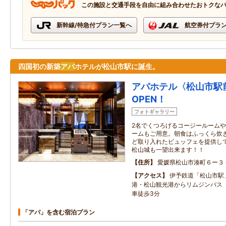
この施設と交通手段を自由に組み合わせたおトクな
新幹線/特急付プラン一覧へ
航空券付プラ
四国初の新築
アパ
ホテルが松山市駅に誕生。
アパホテル〈松山市駅前
OPEN！
フォトギャラリー
2名でくつろげるコージールームや
ームもご用意。朝食はふっくら炊
ど取り入れたビュッフェを提供し
松山城も一望出来ます！！
住所
愛媛県松山市湊町６ー３
アクセス
伊予鉄道「松山市駅
港・松山観光港からリムジンバス
車徒歩3分
「アパ」を含む宿泊プラン