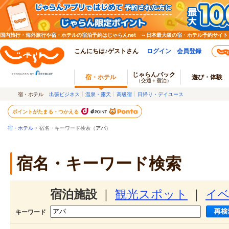
国内旅行・海外旅行や宿・ホテルの宿泊予約はじゃらんnet ～日本最大級の宿・ホテル予約サイト
こんにちは♪ゲストさん
ログイン
会員登録
じゃらんパック
宿・ホテル
遊び・体験
（交通＋宿泊）
宿・ホテル
出張ビジネス
温泉・露天
高級宿
日帰り・デイユース
ポイントがたまる・つかえる
宿・ホテル
> 宿名・キーワード検索（
アパ
）
宿名・キーワード検索
宿泊施設
｜
観光スポット
｜
イ
キーワード