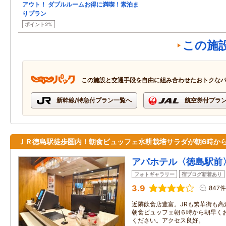
アウト！ ダブルルームお得に満喫！素泊ま
りプラン
ポイント2%
この施
この施設と交通手段を自由に組み合わせたおトクな
新幹線/特急付プラン一覧へ
航空券付プラ
ＪＲ徳島駅徒歩圏内！朝食ビュッフェ水耕栽培サラダが朝6時か
アパホテル〈徳島駅前
フォトギャラリー
宿ブログ新着あり
3.9
847件
近隣飲食店豊富。JRも繁華街も高
朝食ビュッフェ朝６時から朝早く
ください。アクセス良好。