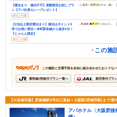
【素泊まり・連泊不可】室数限定お試しプラ
…に是非一度
アパ
ホテル〈御…
ン【アパ社長カレープレゼント】
ポイント2%
【2泊以上限定素泊まり】連泊はポイント5
…料放映 ●
アパ
デジタルイ…
倍でお得に宿泊！本町駅各線から徒歩2分！
【じゃらん限定】
ポイントUP
この施
この施設と交通手段を自由に組み合わせたおトクな
新幹線/特急付プラン一覧へ
航空券付プラ
【大浴場完備】肥後橋駅3号出口直結！大阪駅(西梅田駅)まで1駅
アパホテル〈大阪肥後
煙）