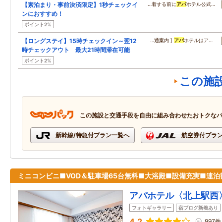
【素泊まり・事前決済限定】1秒チェックイ
…着する前に
アパ
ホテル公式…
ンにおすすめ！
ポイント2%
【ロングステイ】15時チェックイン～翌12
…通案内 ]
アパ
ホテルはア…
時チェックアウト 最大21時間滞在可能
ポイント2%
この施
この施設と交通手段を自由に組み合わせたおトクな
新幹線/特急付プラン一覧へ
航空券付プラ
ミニコンビニ■VOD＆駐車場65台無料■大浴殿■設備充実■連泊
アパホテル〈北上駅西
フォトギャラリー
宿ブログ新着あり
4.2
997件