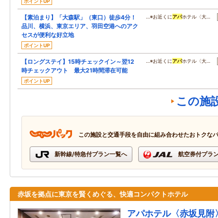
ポイントUP
【素泊まり】「大森駅」（東口）徒歩4分！
…※お近くに
アパ
ホテル〈大…
品川、横浜、東京エリア、羽田空港へのアク
セスが便利な好立地
ポイントUP
【ロングステイ】15時チェックイン～翌12
…※お近くに
アパ
ホテル〈大…
時チェックアウト 最大21時間滞在可能
ポイントUP
この施
この施設と交通手段を自由に組み合わせたおトクな
新幹線/特急付プラン一覧へ
航空券付プラ
赤坂を拠点に東京を賢くめぐる、快適コンパクトホテル
アパホテル〈赤坂見附