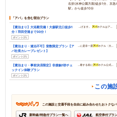
右折(水神公園方面)徒歩1分、京
駅」から徒歩10分
「アパ」を含む宿泊プラン
【素泊まり】大浴殿完備！大森駅北口徒歩1
…げます。
アパ
ホテルはア…
分！羽田空港まで30分！
ポイント2%
【素泊まり・連泊不可】室数限定プラン【ア
…に是非一度
アパ
ホテル〈大…
パ社長カレープレゼント】
ポイント2%
【素泊まり・事前決済限定】非接触1秒チェ
…着する前に
アパ
ホテル公式…
ックイン体験プラン
ポイント2%
この施
この施設と交通手段を自由に組み合わせたおトクな
新幹線/特急付プラン一覧へ
航空券付プラ