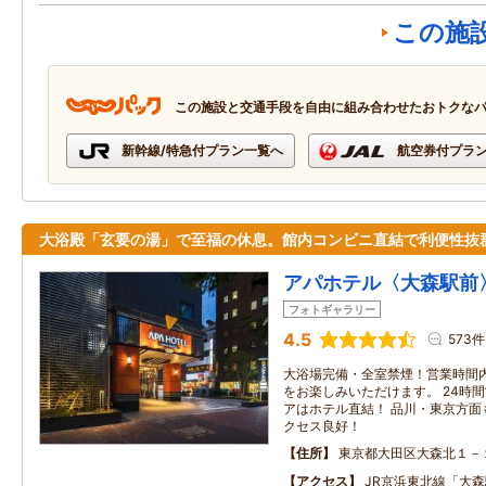
この施
この施設と交通手段を自由に組み合わせたおトクな
新幹線/特急付プラン一覧へ
航空券付プラ
大浴殿「玄要の湯」で至福の休息。館内コンビニ直結で利便性抜
アパホテル〈大森駅前
フォトギャラリー
4.5
573件
大浴場完備・全室禁煙！営業時間
をお楽しみいただけます。 24時
アはホテル直結！ 品川・東京方面
クセス良好！
住所
東京都大田区大森北１－
アクセス
JR京浜東北線「大