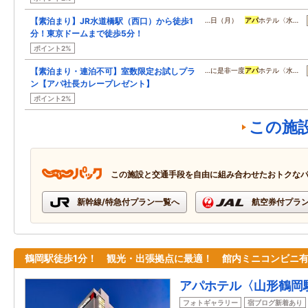
【素泊まり】JR水道橋駅（西口）から徒歩1
…日（月）
アパ
ホテル〈水…
分！東京ドームまで徒歩5分！
ポイント2%
【素泊まり・連泊不可】室数限定お試しプラ
…に是非一度
アパ
ホテル〈水…
ン【アパ社長カレープレゼント】
ポイント2%
この施
この施設と交通手段を自由に組み合わせたおトクな
新幹線/特急付プラン一覧へ
航空券付プラ
鶴岡駅徒歩1分！ 観光・出張拠点に最適！ 館内ミニコンビニ
アパホテル〈山形鶴岡
フォトギャラリー
宿ブログ新着あり