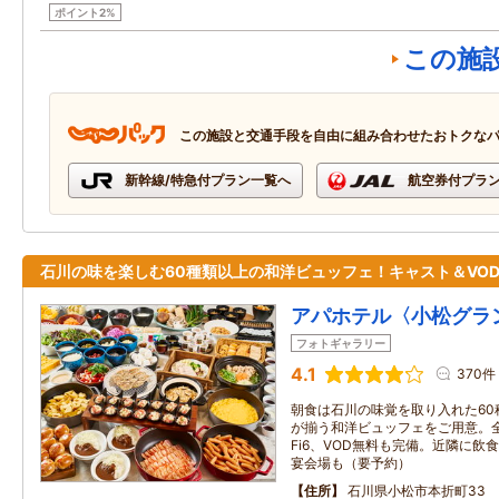
ポイント2%
この施
この施設と交通手段を自由に組み合わせたおトクな
新幹線/特急付プラン一覧へ
航空券付プラ
石川の味を楽しむ60種類以上の和洋ビュッフェ！キャスト＆VO
アパホテル〈小松グラ
フォトギャラリー
4.1
370件
朝食は石川の味覚を取り入れた60
が揃う和洋ビュッフェをご用意。全
Fi6、VOD無料も完備。近隣に飲
宴会場も（要予約）
住所
石川県小松市本折町33