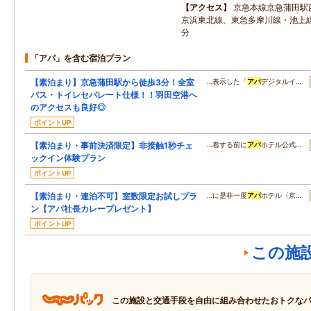
アクセス
京急本線京急蒲田駅西
京浜東北線、東急多摩川線・池上
分
「アパ」を含む宿泊プラン
【素泊まり】京急蒲田駅から徒歩3分！全室
…表示した「
アパ
デジタルイ…
バス・トイレセパレート仕様！！羽田空港へ
のアクセスも良好◎
ポイントUP
【素泊まり・事前決済限定】非接触1秒チェ
…着する前に
アパ
ホテル公式…
ックイン体験プラン
ポイントUP
【素泊まり・連泊不可】室数限定お試しプラ
…に是非一度
アパ
ホテル〈京…
ン【アパ社長カレープレゼント】
ポイントUP
この施
この施設と交通手段を自由に組み合わせたおトクな