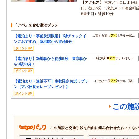
アクセス
東京メトロ日比谷線
口）徒歩5分 ・東京メトロ有楽町
6番出口）徒歩10分
「アパ」を含む宿泊プラン
【素泊まり・事前決済限定】1秒チェックイ
…着する前に
アパ
ホテル公式…
ンにおすすめ！築地駅から徒歩5分！
ポイントUP
【素泊まり】築地駅から徒歩5分、東京駅か
…料放映 ■
アパ
ホテルオリ…
ら3駅10分！
ポイントUP
【素泊まり・連泊不可】室数限定お試しプラ
…にぜひ一度
アパ
ホテル〈築…
ン【アパ社長カレープレゼント】
ポイントUP
この施
この施設と交通手段を自由に組み合わせたおトクな