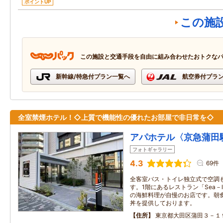
ポイントUP
この施
この施設と交通手段を自由に組み合わせたおトクな
新幹線/特急付プラン一覧へ
航空券付プラ
全室禁煙ホテル！◇上質で機能性の優れたお部屋で非日常を◇
アパホテル〈京急蒲田
フォトギャラリー
4.3
69件
全客室バス・トイレ独立式で空調
す。1階にあるレストラン「Sea－
の海鮮料理が自慢のお店です。朝
丼を提供しております。
住所
東京都大田区蒲田３－１