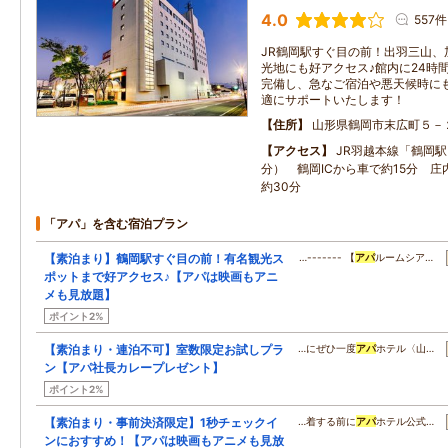
4.0
557件
JR鶴岡駅すぐ目の前！出羽三山、
光地にも好アクセス♪館内に24時
完備し、急なご宿泊や悪天候時に
適にサポートいたします！
住所
山形県鶴岡市末広町５－
アクセス
JR羽越本線「鶴岡駅
分） 鶴岡ICから車で約15分 
約30分
「アパ」を含む宿泊プラン
【素泊まり】鶴岡駅すぐ目の前！有名観光ス
…------- 【
アパ
ルームシア…
ポットまで好アクセス♪【アパは映画もアニ
メも見放題】
ポイント2%
【素泊まり・連泊不可】室数限定お試しプラ
…にぜひ一度
アパ
ホテル〈山…
ン【アパ社長カレープレゼント】
ポイント2%
【素泊まり・事前決済限定】1秒チェックイ
…着する前に
アパ
ホテル公式…
ンにおすすめ！【アパは映画もアニメも見放