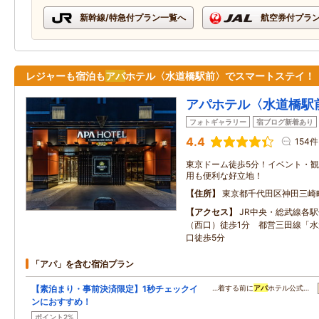
新幹線/特急付プラン一覧へ
航空券付プラ
レジャーも宿泊も
アパ
ホテル〈水道橋駅前〉でスマートステイ！
アパホテル〈水道橋駅
フォトギャラリー
宿ブログ新着あり
4.4
154件
東京ドーム徒歩5分！イベント・
用も便利な好立地！
住所
東京都千代田区神田三崎
アクセス
JR中央・総武線各
（西口）徒歩1分 都営三田線「水
口徒歩5分
「アパ」を含む宿泊プラン
【素泊まり・事前決済限定】1秒チェックイ
…着する前に
アパ
ホテル公式…
ンにおすすめ！
ポイント2%