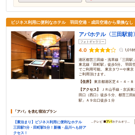
ビジネス利用に便利なホテル 羽田空港・成田空港から乗換なし
アパホテル〈三田駅前
フォトギャラリー
4.0
1,01
港区都営三田線・浅草線「三田駅」
東北線「田町駅」徒歩5分。 羽田
でご利用可能。 東京タワーや東京
ご利用頂けます。
住所
東京都港区芝４－４－８
アクセス
ＪＲ山手線・京浜東
田口（西口）徒歩５分、都営三田
駅」Ａ９出口徒歩１分
「アパ」を含む宿泊プラン
【素泊まり】ビジネス利用に便利なホテル
…テレビ ■
アパ
ホテルオリ…
三田駅1分・田町駅5分！新橋・品川へも好ア
クセス！