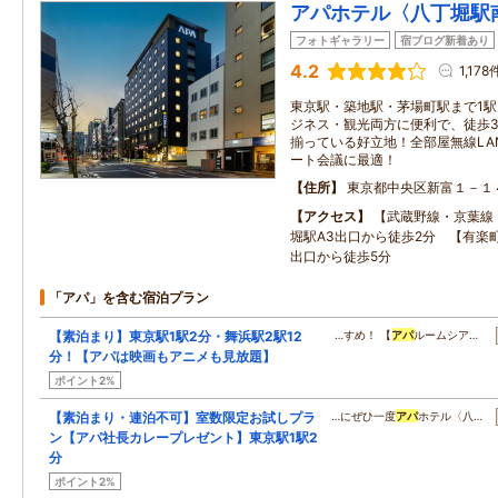
アパホテル〈八丁堀駅
フォトギャラリー
宿ブログ新着あり
4.2
1,178
東京駅・築地駅・茅場町駅まで1駅
ジネス・観光両方に便利で、徒歩
揃っている好立地！全部屋無線LA
ート会議に最適！
住所
東京都中央区新富１－１
アクセス
【武蔵野線・京葉線
堀駅A3出口から徒歩2分 【有楽
出口から徒歩5分
「アパ」を含む宿泊プラン
【素泊まり】東京駅1駅2分・舞浜駅2駅12
…すめ！ 【
アパ
ルームシア…
分！【アパは映画もアニメも見放題】
ポイント2%
【素泊まり・連泊不可】室数限定お試しプラ
…にぜひ一度
アパ
ホテル〈八…
ン【アパ社長カレープレゼント】東京駅1駅2
分
ポイント2%