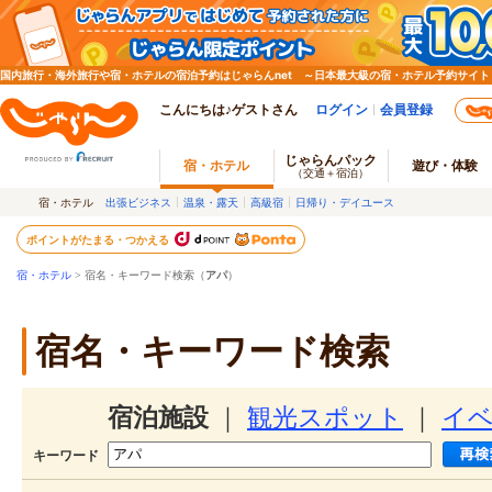
国内旅行・海外旅行や宿・ホテルの宿泊予約はじゃらんnet ～日本最大級の宿・ホテル予約サイト
こんにちは♪ゲストさん
ログイン
会員登録
じゃらんパック
宿・ホテル
遊び・体験
（交通＋宿泊）
宿・ホテル
出張ビジネス
温泉・露天
高級宿
日帰り・デイユース
ポイントがたまる・つかえる
宿・ホテル
> 宿名・キーワード検索（
アパ
）
宿名・キーワード検索
宿泊施設
｜
観光スポット
｜
イ
キーワード