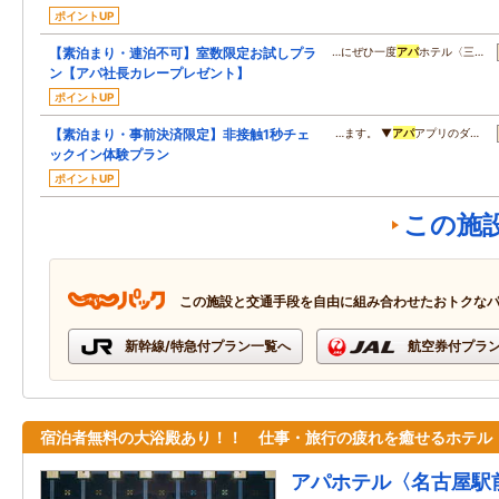
ポイントUP
【素泊まり・連泊不可】室数限定お試しプラ
…にぜひ一度
アパ
ホテル〈三…
ン【アパ社長カレープレゼント】
ポイントUP
【素泊まり・事前決済限定】非接触1秒チェ
…ます。 ▼
アパ
アプリのダ…
ックイン体験プラン
ポイントUP
この施
この施設と交通手段を自由に組み合わせたおトクな
新幹線/特急付プラン一覧へ
航空券付プラ
宿泊者無料の大浴殿あり！！ 仕事・旅行の疲れを癒せるホテル
アパホテル〈名古屋駅