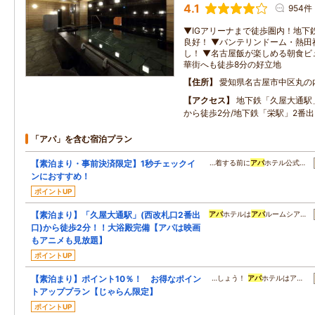
4.1
954件
▼IGアリーナまで徒歩圏内！地下
良好！ ▼バンテリンドーム・熱田
し！ ▼名古屋飯が楽しめる朝食ビ
華街へも徒歩8分の好立地
住所
愛知県名古屋市中区丸の
アクセス
地下鉄「久屋大通駅
から徒歩2分/地下鉄「栄駅」2番
「アパ」を含む宿泊プラン
【素泊まり・事前決済限定】1秒チェックイ
…着する前に
アパ
ホテル公式…
ンにおすすめ！
ポイントUP
【素泊まり】「久屋大通駅」(西改札口2番出
アパ
ホテルは
アパ
ルームシア…
口)から徒歩2分！！大浴殿完備【アパは映画
もアニメも見放題】
ポイントUP
【素泊まり】ポイント10％！ お得なポイン
…しょう！
アパ
ホテルはア…
トアッププラン【じゃらん限定】
ポイントUP