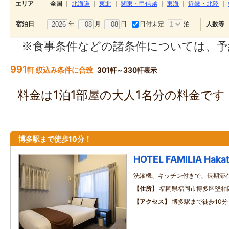
エリア
全国
｜
北海道
｜
東北
｜
関東・甲信越
｜
東海
｜
近畿・北陸
｜
年
月
日
日付未定
泊
宿泊日
人数等
※食事条件などの諸条件については、予
991
軒 絞込み条件に合致
301軒～330軒表示
料金は1泊1部屋の大人1名分の料金で
博多駅まで徒歩10分！
HOTEL FAMILIA Hakat
洗濯機、キッチン付きで、長期滞
住所
福岡県福岡市博多区堅粕四丁
アクセス
博多駅まで徒歩10分