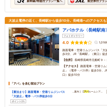
新幹線/特急付プラン一覧へ
航空券付プラ
大波止電停の近く、長崎駅から徒歩10分。長崎港へのアクセスも
アパホテル〈長崎駅南
フォトギャラリー
4.0
1,01
路面電車・空港リムジンバス「大
歩3分、JR「長崎駅」（東口）徒歩
住所
長崎県長崎市元船町９－
アクセス
路面電車・空港リム
止」（電停・バス停）徒歩3分、J
口）徒歩10分
「アパ」を含む宿泊プラン
【素泊まり】路面電車・空港リムジンバス
…案内 ] 【
アパ
ルームシア…
「大波止」電停・バス停徒歩3分
ポイント2%