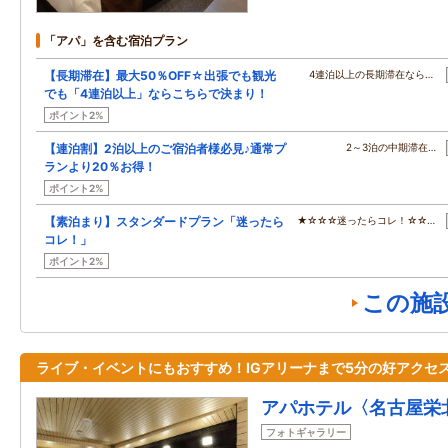
「アパ」を含む宿泊プラン
【長期滞在】最大50％OFF☆出張でも観光
4連泊以上の長期滞在なら…
でも「4連泊以上」ならこちらで決まり！
ポイント2%
【連泊割】2泊以上のご宿泊者様必見♪通常プ
2～3泊の中期滞在…
ランより20％お得！
ポイント2%
【素泊まり】スタンダードプラン「迷ったら
★☆☆☆迷ったらコレ！☆☆…
コレ！」
ポイント2%
この施
ライブ・イベントにもおすすめ！IGアリーナまで5分の好アクセ
アパホテル〈名古屋栄
フォトギャラリー