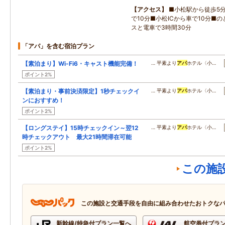
アクセス
■小松駅から徒歩5
で10分■小松ICから車で10分■
スと電車で3時間30分
「アパ」を含む宿泊プラン
【素泊まり】Wi-Fi6・キャスト機能完備！
… 平素より
アパ
ホテル〈小…
ポイント2%
【素泊まり・事前決済限定】1秒チェックイ
… 平素より
アパ
ホテル〈小…
ンにおすすめ！
ポイント2%
【ロングステイ】15時チェックイン～翌12
… 平素より
アパ
ホテル〈小…
時チェックアウト 最大21時間滞在可能
ポイント2%
この施
この施設と交通手段を自由に組み合わせたおトクな
新幹線/特急付プラン一覧へ
航空券付プラ