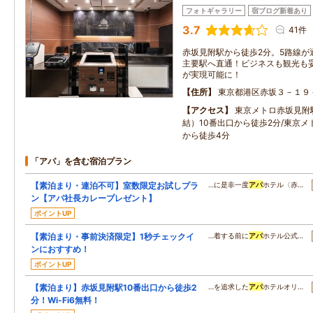
フォトギャラリー
宿ブログ新着あり
3.7
41件
赤坂見附駅から徒歩2分。5路線が
主要駅へ直通！ビジネスも観光も
が実現可能に！
住所
東京都港区赤坂３－１９
アクセス
東京メトロ赤坂見附
結）10番出口から徒歩2分/東京メ
から徒歩4分
「アパ」を含む宿泊プラン
【素泊まり・連泊不可】室数限定お試しプラ
…に是非一度
アパ
ホテル〈赤…
ン【アパ社長カレープレゼント】
ポイントUP
【素泊まり・事前決済限定】1秒チェックイ
…着する前に
アパ
ホテル公式…
ンにおすすめ！
ポイントUP
【素泊まり】赤坂見附駅10番出口から徒歩2
…を追求した
アパ
ホテルオリ…
分！Wi-Fi6無料！