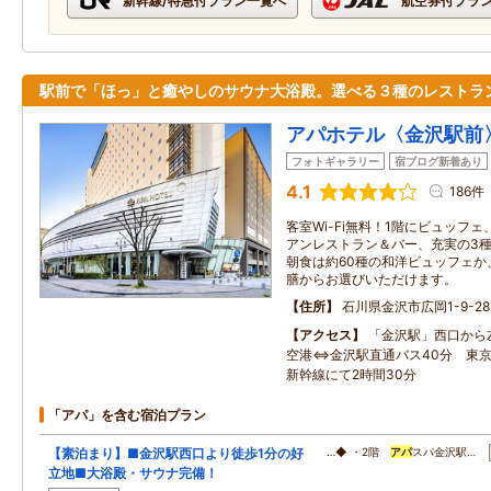
新幹線/特急付プラン一覧へ
航空券付プラ
駅前で「ほっ」と癒やしのサウナ大浴殿。選べる３種のレストラ
アパホテル〈金沢駅前
フォトギャラリー
宿ブログ新着あり
4.1
186件
客室Wi-Fi無料！1階にビュッフ
アンレストラン＆バー、充実の3
朝食は約60種の和洋ビュッフェか
膳からお選びいただけます。
住所
石川県金沢市広岡1-9-28
アクセス
「金沢駅」西口から
空港⇔金沢駅直通バス40分 東京
新幹線にて2時間30分
「アパ」を含む宿泊プラン
【素泊まり】■金沢駅西口より徒歩1分の好
…◆ ・2階
アパ
スパ金沢駅…
立地■大浴殿・サウナ完備！