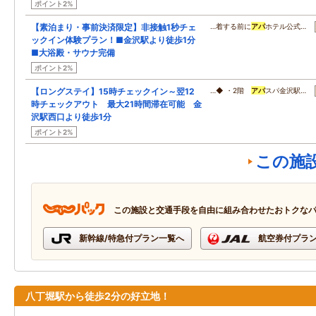
ポイント2%
【素泊まり・事前決済限定】非接触1秒チェ
…着する前に
アパ
ホテル公式…
ックイン体験プラン！■金沢駅より徒歩1分
■大浴殿・サウナ完備
ポイント2%
【ロングステイ】15時チェックイン～翌12
…◆ ・2階
アパ
スパ金沢駅…
時チェックアウト 最大21時間滞在可能 金
沢駅西口より徒歩1分
ポイント2%
この施
この施設と交通手段を自由に組み合わせたおトクな
新幹線/特急付プラン一覧へ
航空券付プラ
八丁堀駅から徒歩2分の好立地！