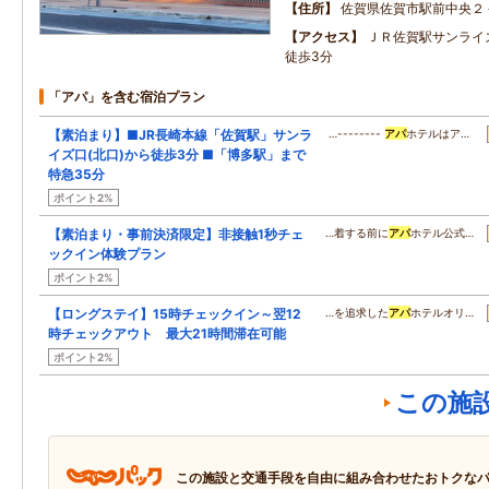
住所
佐賀県佐賀市駅前中央２
アクセス
ＪＲ佐賀駅サンライ
徒歩3分
「アパ」を含む宿泊プラン
【素泊まり】■JR長崎本線「佐賀駅」サンラ
…--------
アパ
ホテルはア…
イズ口(北口)から徒歩3分 ■「博多駅」まで
特急35分
ポイント2%
【素泊まり・事前決済限定】非接触1秒チェ
…着する前に
アパ
ホテル公式…
ックイン体験プラン
ポイント2%
【ロングステイ】15時チェックイン～翌12
…を追求した
アパ
ホテルオリ…
時チェックアウト 最大21時間滞在可能
ポイント2%
この施
この施設と交通手段を自由に組み合わせたおトクな