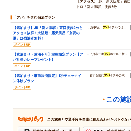
アクセス
JR「新大阪駅」東
トロ「新大阪駅」徒歩8分
「アパ」を含む宿泊プラン
【素泊まり】JR「新大阪駅」東口徒歩2分と
…意事項】
アパ
ホテルでは…
アクセス抜群！大浴殿・露天風呂「玄要の
湯」は宿泊者無料！
ポイントUP
【素泊まり・連泊不可】室数限定プラン【ア
…に是非一度
アパ
ホテル〈新…
パ社長カレープレゼント】
ポイントUP
【素泊まり・事前決済限定】1秒チェックイ
…着する前に
アパ
ホテル公式…
ン体験プラン
ポイントUP
この施
この施設と交通手段を自由に組み合わせたおトクな