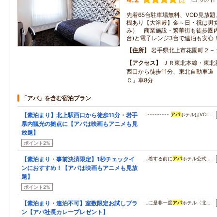
先着65台駐車場無料、VOD見放
機あり【大浴殿】金～日・祝は男
み） 商業施設・繁華街も徒歩圏
台)と電子レンジ3台で連泊も安心
住所
岩手県北上市花園町２－
アクセス
ＪＲ東北本線・東北
西口から徒歩11分、東北自動車道
Ｃ」車8分
「アパ」を含む宿泊プラン
【素泊まり】北上駅西口から徒歩11分・岩手
…---------
アパ
ホテルはVO…
県内観光の拠点に【アパは映画もアニメも見
放題】
ポイント2%
【素泊まり・事前決済限定】1秒チェックイ
…着する前に
アパ
ホテル公式…
ンにおすすめ！【アパは映画もアニメも見放
題】
ポイント2%
【素泊まり・連泊不可】室数限定お試しプラ
…に是非一度
アパ
ホテル〈北…
ン【アパ社長カレープレゼント】