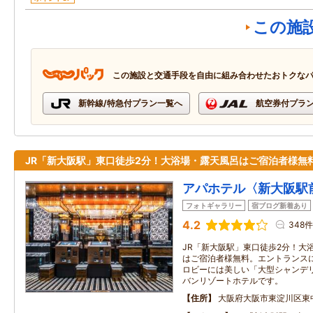
この施
この施設と交通手段を自由に組み合わせたおトクな
新幹線/特急付プラン一覧へ
航空券付プラ
JR「新大阪駅」東口徒歩2分！大浴場・露天風呂はご宿泊者様無
アパホテル〈新大阪駅
フォトギャラリー
宿ブログ新着あり
4.2
348件
JR「新大阪駅」東口徒歩2分！大
はご宿泊者様無料。エントランス
ロビーには美しい「大型シャンデ
バンリゾートホテルです。
住所
大阪府大阪市東淀川区東