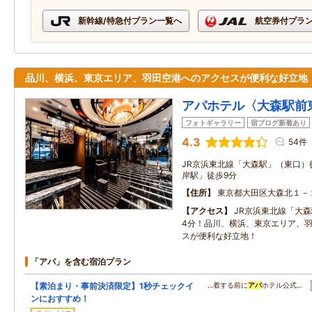
新幹線/特急付プラン一覧へ
航空券付プラ
品川、横浜、東京エリア、羽田空港へのアクセスが便利な好立地
アパホテル〈大森駅前
フォトギャラリー
宿ブログ新着あり
4.3
54件
JR京浜東北線「大森駅」（東口）
岸駅」徒歩9分
住所
東京都大田区大森北１－
アクセス
JR京浜東北線「大
4分！品川、横浜、東京エリア、
スが便利な好立地！
「アパ」を含む宿泊プラン
【素泊まり・事前決済限定】1秒チェックイ
…着する前に
アパ
ホテル公式…
ンにおすすめ！