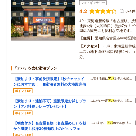
フォトギャラリー
4.2
874件
JR・東海道新幹線「名古屋駅」接
徒歩4分（太閤通口）徒歩7分！ビ
周辺の観光にも便利な立地です。
住所
愛知県名古屋市中村区則
アクセス
・JR、東海道新幹
エスカ地下街(E7出口)徒歩4分。
分。
「アパ」を含む宿泊プラン
【素泊まり・事前決済限定】1秒チェックイ
…着する前に
アパ
ホテル公式…
ンにおすすめ！ ■宿泊者無料の大浴殿完備
ポイントUP
【素泊まり・連泊不可】室数限定お試しプラ
…にぜひ一度
アパ
ホテル〈名…
ン【アパ社長カレープレゼント】
ポイントUP
【朝食付き】名古屋名物（名古屋めし）を朝
…いませ。
アパ
ホテルは15…
から堪能！和洋30種類以上のビュッフェ
ポイントUP