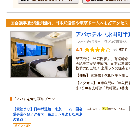
国会議事堂が徒歩圏内、日本武道館や東京ドームへも好アクセス
アパホテル〈永田町半
フォトギャラリー
宿ブログ新着あり
4.1
681件
半蔵門線「半蔵門駅」、有楽町線「
会議事堂が徒歩圏内、日本武道館
抜群の好立地！ 皇居ランの拠点と
住所
東京都千代田区平河町１
アクセス
■半蔵門線「半蔵門
歩4分■有楽町線「麹町駅」1番出
「アパ」を含む宿泊プラン
【素泊まり】日本武道館・東京ドーム・国会
…します。
アパ
ホテルでは…
議事堂へ好アクセス！皇居ランも楽しむ東京
の拠点！
ポイントUP