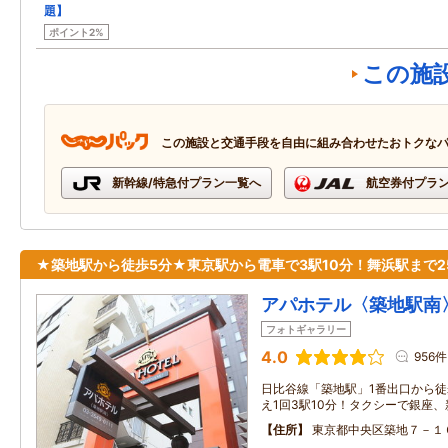
題】
ポイント2%
この施
この施設と交通手段を自由に組み合わせたおトクな
新幹線/特急付プラン一覧へ
航空券付プラ
★築地駅から徒歩5分★東京駅から電車で3駅10分！舞浜駅まで2
アパホテル〈築地駅南
フォトギャラリー
4.0
956件
日比谷線「築地駅」1番出口から徒
え1回3駅10分！タクシーで銀座、
住所
東京都中央区築地７－１