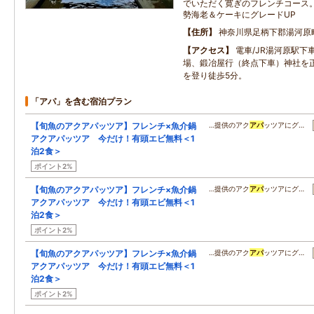
でいただく寛ぎのフレンチコース
勢海老＆ケーキにグレードUP
住所
神奈川県足柄下郡湯河原町
アクセス
電車/JR湯河原駅下
場、鍛冶屋行（終点下車）神社を
を登り徒歩5分。
「アパ」を含む宿泊プラン
【旬魚のアクアパッツア】フレンチ×魚介鍋
…提供のアク
アパ
ッツアにグ…
アクアパッツア 今だけ！有頭エビ無料＜1
泊2食＞
ポイント2%
【旬魚のアクアパッツア】フレンチ×魚介鍋
…提供のアク
アパ
ッツアにグ…
アクアパッツア 今だけ！有頭エビ無料＜1
泊2食＞
ポイント2%
【旬魚のアクアパッツア】フレンチ×魚介鍋
…提供のアク
アパ
ッツアにグ…
アクアパッツア 今だけ！有頭エビ無料＜1
泊2食＞
ポイント2%