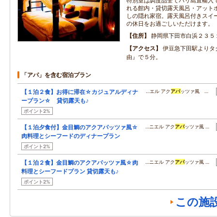
特別室は調度品全てバリ島直輸入
れる館内・貸切露天風呂・アット
しの隠れ家宿。露天風呂付きスイ
の休日をお過ごしいただけます。
住所
静岡県下田市白浜２３５
アクセス
伊豆急下田駅よりタ
由』で５分。
「アパ」を含む宿泊プラン
【１泊２食】お得に滞在☆カジュアルディナ
…エル アク
アパ
ッツァ風 …
ープラン☆ 貸切露天も♪
ポイント2%
【１泊夕食付】金目鯛のアクアパッツァ風☆
…ニエル アク
アパ
ッツァ風 …
肉料理とシーフードのディナープラン
ポイント2%
【１泊２食】金目鯛のアクアパッツァ風☆肉
…ニエル アク
アパ
ッツァ風 …
料理とシーフードプラン 貸切露天も♪
ポイント2%
この施