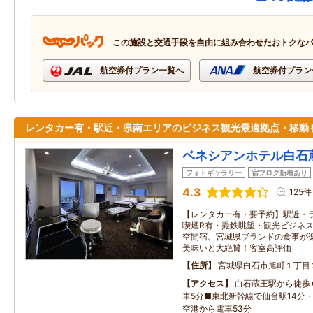
この施設と交通手段を自由に組み合わせたおトクな
航空券付プラン一覧へ
航空券付プラン
レンタカー有・駅近・県南エリアのビジネス観光最適拠点・移動
ベネシアンホテル白石
フォトギャラリー
宿ブログ新着あり
4.3
125件
【レンタカー有・要予約】駅近・
喫煙R有・撮鉄眺望・観光ビジネ
空間宿。宮城県ブランドの食事が楽
美味いと大絶賛！客室高評価
住所
宮城県白石市旭町１丁目
アクセス
白石蔵王駅から徒歩
車5分■東北新幹線で仙台駅14分・
空港から電車53分