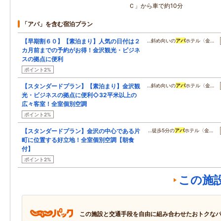
Ｃ」から車で約10分
「アパ」を含む宿泊プラン
【早期割６０】【素泊まり】人気の日付は２
…斜め向いの
アパ
ホテル〈金…
カ月前までの予約がお得！金沢観光・ビジネ
スの拠点に便利
ポイント2%
【スタンダードプラン】【素泊まり】金沢観
…斜め向いの
アパ
ホテル〈金…
光・ビジネスの拠点に便利◇32平米以上の
広々客室！全室個別空調
ポイント2%
【スタンダードプラン】金沢の中心である片
…徒歩5分の
アパ
ホテル〈金…
町に位置する好立地！全室個別空調【朝食
付】
ポイント2%
この施
この施設と交通手段を自由に組み合わせたおトクな