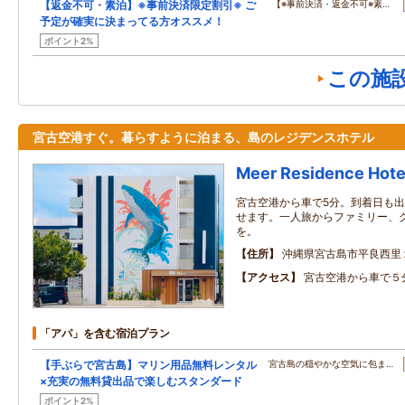
【返金不可・素泊】※事前決済限定割引※ ご
【※事前決済・返金不可※素…
予定が確実に決まってる方オススメ！
ポイント2%
この施
宮古空港すぐ。暮らすように泊まる、島のレジデンスホテル
Meer Residence Hotel
宮古空港から車で5分。到着日も
せます。一人旅からファミリー、
を。
住所
沖縄県宮古島市平良西里
アクセス
宮古空港から車で５
「アパ」を含む宿泊プラン
【手ぶらで宮古島】マリン用品無料レンタル
宮古島の穏やかな空気に包ま…
×充実の無料貸出品で楽しむスタンダード
ポイント2%