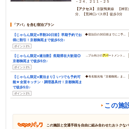
－２４、２１１－２５
アクセス
京阪鴨東線 【神宮
分、【荒神口バス停】徒歩3分
「アパ」を含む宿泊プラン
【じゃらん限定×早割30日前】早期予約でお
◆宿泊日の30日前までにご予…
得に割引！京都御苑まで徒歩5分♪
ポイント2%
【じゃらん限定×連泊割】長期滞在大歓迎◎
…プル向けの
アパ
ートメント…
京都御苑まで徒歩5分♪
ポイント2%
【じゃらん限定×素泊まり】いつでも予約可
◆有名観光地『京都御苑』ま…
能★全室キッチン・調理器具付！京都御苑ま
で徒歩5分♪
ポイント2%
この施
この施設と交通手段を自由に組み合わせたおトクな