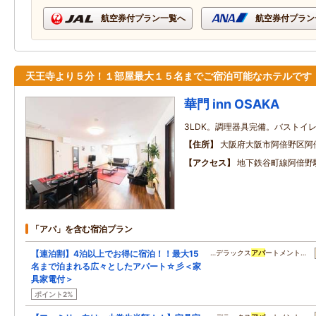
航空券付プラン一覧へ
航空券付プラン
天王寺より５分！１部屋最大１５名までご宿泊可能なホテルです
華門 inn OSAKA
3LDK。調理器具完備。バストイ
住所
大阪府大阪市阿倍野区阿
アクセス
地下鉄谷町線阿倍野
「アパ」を含む宿泊プラン
【連泊割】4泊以上でお得に宿泊！！最大15
…デラックス
アパ
ートメント…
名まで泊まれる広々としたアパート☆彡＜家
具家電付＞
ポイント2%