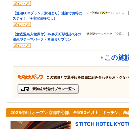
ポイントUP
【連泊ECOプラン／素泊まり】連泊でお得に
…と設備♪ (
アパ
ートメント…
ステイ！（※客室清掃なし）
ポイントUP
【空庭温泉入館券付】JR弁天町駅徒歩1分の
温泉型テーマパーク 「空庭…
温泉型テーマパーク・素泊まりプラン
ポイントUP
この施
この施設と交通手段を自由に組み合わせたおトクな
新幹線/特急付プラン一覧へ
2025年6月オープン 京都中心部、全室50㎡以上、キッチン、洗
STITCH HOTEL KYOT