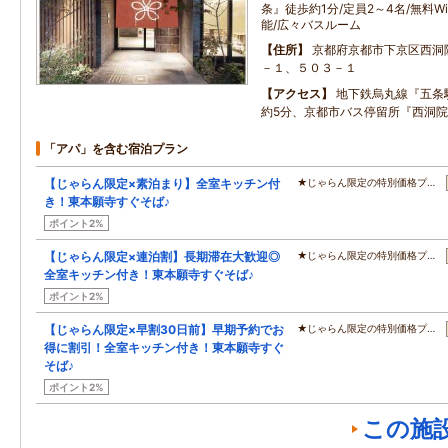
条』徒歩約1分/定員2～4名/無料W
能/広々バスルーム
住所
京都府京都市下京区西洞
－１、５０３－１
アクセス
地下鉄烏丸線『五条
約5分、京都市バス停留所『西洞院
「アパ」を含む宿泊プラン
【じゃらん限定×素泊まり】全室キッチン付
★じゃらん限定の特別価格プ…
き！東本願寺すぐそば♪
ポイント2%
【じゃらん限定×連泊割】長期滞在大歓迎◎
★じゃらん限定の特別価格プ…
全室キッチン付き！東本願寺すぐそば♪
ポイント2%
【じゃらん限定×早割30日前】早期予約でお
★じゃらん限定の特別価格プ…
得に割引！全室キッチン付き！東本願寺すぐ
そば♪
ポイント2%
この施