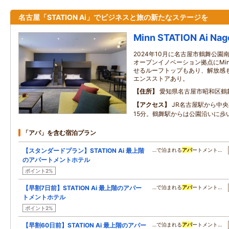
名古屋「STATION Ai」でビジネスと旅の新たなステージを
Minn STATION Ai Nag
2024年10月に名古屋市鶴舞公
オープンイノベーション拠点にMi
せるルーフトップもあり、解放感も
エンスストアあり。
住所
愛知県名古屋市昭和区鶴舞1‐2‐
アクセス
JR名古屋駅から中央
15分。鶴舞駅からは公園沿いに歩
「アパ」を含む宿泊プラン
【スタンダードプラン】STATION Ai 最上階
…で泊まれる
アパ
ートメント…
のアパートメントホテル
ポイント2%
【早割7日前】STATION Ai 最上階のアパー
…で泊まれる
アパ
ートメント…
トメントホテル
ポイント2%
【早割60日前】STATION Ai 最上階のアパー
…で泊まれる
アパ
ートメント…