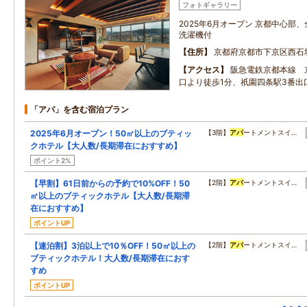
フォトギャラリー
2025年6月オープン 京都中心部
洗濯機付
住所
京都府京都市下京区西石
アクセス
阪急電鉄京都本線 
口より徒歩1分、祇園四条駅3番出
「アパ」を含む宿泊プラン
2025年6月オープン！50㎡以上のブティッ
【3階】
アパ
ートメントスイ…
クホテル【大人数/長期滞在におすすめ】
ポイント2%
【早割】61日前からの予約で10%OFF！50
【2階】
アパ
ートメントスイ…
㎡以上のブティックホテル【大人数/長期滞
在におすすめ】
ポイントUP
【連泊割】3泊以上で10％OFF！50㎡以上の
【2階】
アパ
ートメントスイ…
ブティックホテル！大人数/長期滞在におす
すめ
ポイントUP