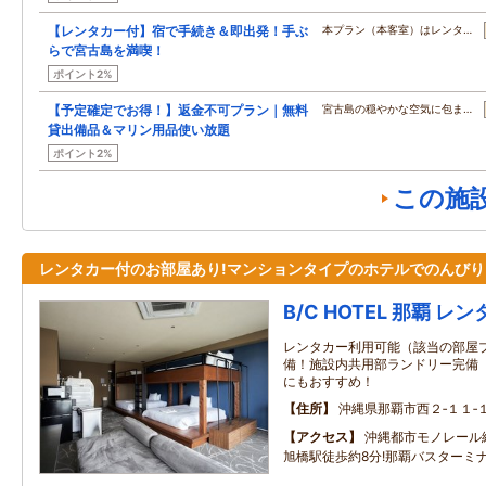
【レンタカー付】宿で手続き＆即出発！手ぶ
本プラン（本客室）はレンタ…
らで宮古島を満喫！
ポイント2%
【予定確定でお得！】返金不可プラン｜無料
宮古島の穏やかな空気に包ま…
貸出備品＆マリン用品使い放題
ポイント2%
この施
レンタカー付のお部屋あり!マンションタイプのホテルでのんびり
B/C HOTEL 那覇 
レンタカー利用可能（該当の部屋プラ
備！施設内共用部ランドリー完備
にもおすすめ！
住所
沖縄県那覇市西２‐１１‐
アクセス
沖縄都市モノレール
旭橋駅徒歩約8分!那覇バスターミナ