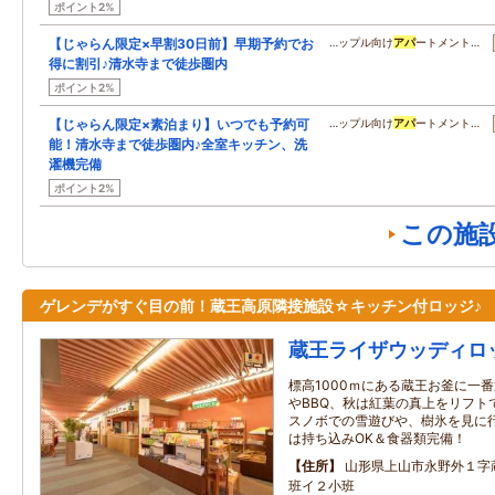
ポイント2%
【じゃらん限定×早割30日前】早期予約でお
…ップル向け
アパ
ートメント…
得に割引♪清水寺まで徒歩圏内
ポイント2%
【じゃらん限定×素泊まり】いつでも予約可
…ップル向け
アパ
ートメント…
能！清水寺まで徒歩圏内♪全室キッチン、洗
濯機完備
ポイント2%
この施
ゲレンデがすぐ目の前！蔵王高原隣接施設☆キッチン付ロッジ♪
蔵王ライザウッディロ
標高1000ｍにある蔵王お釜に一
やBBQ、秋は紅葉の真上をリフト
スノボでの雪遊びや、樹氷を見に
は持ち込みOK＆食器類完備！
住所
山形県上山市永野外１字
班イ２小班