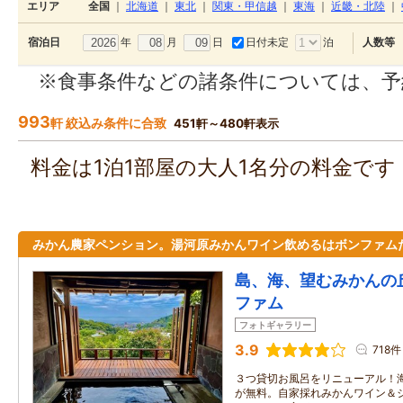
エリア
全国
｜
北海道
｜
東北
｜
関東・甲信越
｜
東海
｜
近畿・北陸
｜
年
月
日
日付未定
泊
宿泊日
人数等
※食事条件などの諸条件については、予
993
軒 絞込み条件に合致
451軒～480軒表示
料金は1泊1部屋の大人1名分の料金で
みかん農家ペンション。湯河原みかんワイン飲めるはボンファム
島、海、望むみかんの
ファム
フォトギャラリー
3.9
718件
３つ貸切お風呂をリニューアル！
が無料。自家採れみかんワイン＆