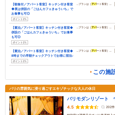
【朝食付／アパート客室】キッチン付き客室
…プランは［
アパ
ート客室］…
◆夜は併設の「ごはんカフェきゅういち」で
お食事も可◎
ポイント2%
【素泊／アパート客室】キッチン付き客室◆
…プランは［
アパ
ート客室］…
併設の「ごはんカフェきゅういち」でお食事
も可◎
ポイント2%
【素泊／アパート客室】キッチン付き客室◆
…プランは［
アパ
ート客室］…
8時までの早朝チェックアウトでお得に宿泊♪
ポイント2%
この施
バリの雰囲気に浸り過ごすエキゾチックな大人の休日
バリモダンリゾート 
4.5
202件