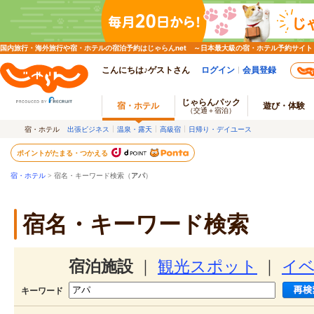
国内旅行・海外旅行や宿・ホテルの宿泊予約はじゃらんnet ～日本最大級の宿・ホテル予約サイト
こんにちは♪ゲストさん
ログイン
会員登録
じゃらんパック
宿・ホテル
遊び・体験
（交通＋宿泊）
宿・ホテル
出張ビジネス
温泉・露天
高級宿
日帰り・デイユース
ポイントがたまる・つかえる
宿・ホテル
> 宿名・キーワード検索（
アパ
）
宿名・キーワード検索
宿泊施設
｜
観光スポット
｜
イ
キーワード