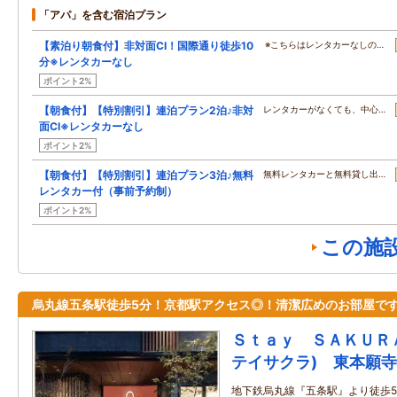
「アパ」を含む宿泊プラン
【素泊り朝食付】非対面CI！国際通り徒歩10
※こちらはレンタカーなしの…
分※レンタカーなし
ポイント2%
【朝食付】【特別割引】連泊プラン2泊♪非対
レンタカーがなくても、中心…
面CI※レンタカーなし
ポイント2%
【朝食付】【特別割引】連泊プラン3泊♪無料
無料レンタカーと無料貸し出…
レンタカー付（事前予約制）
ポイント2%
この施
烏丸線五条駅徒歩5分！京都駅アクセス◎！清潔広めのお部屋で
Ｓｔａｙ ＳＡＫＵＲ
テイサクラ) 東本願寺
地下鉄烏丸線『五条駅』より徒歩5