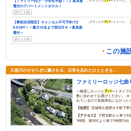
【ファミリー向け・小学生半額！！】家具家
…デラックス
アパ
ートメント…
電付のアパートメントホテル！
ポイント2%
【事前決済限定】キャンセル不可予約で2
…デラックス
アパ
ートメント…
0％OFF！！最大15名まで宿泊可★＜家具家
電付＞
ポイント2%
この施
久慈川のせせらぎに癒される、日常を忘れたひとときを...
ファミリーロッジ七曲
一棟貸しロッジと
アパ
ートタイプ
数に合わせてお選びください。 キ
れているので長期滞在にもぴった
住所
茨城県久慈郡大子町下野宮
アクセス
下野宮駅から車で5分
1時間、那珂ICより車で1時間15分