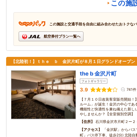
この施
この施設と交通手段を自由に組み合わせたおトクな
航空券付プラン一覧へ
【北陸初！】ｔｈｅ ｂ 金沢片町が８月１日グランドオープン
the b 金沢片町
フォトギャラリー
3.9
741件
【７月１０日改装客室販売開始！
ルーム」が誕生！金沢の中心であ
機能性と快適性を兼ね備えた新し
やしませんか？【全室個別空調】
住所
石川県金沢市片町２ー２
アクセス
「金沢駅」からバス
町」バス停下車、徒歩2分) 北陸