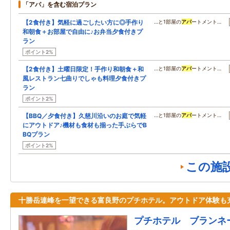
「アパ」を含む宿泊プラン
【2食付き】気軽に過ごしたい方に◎手作り
…と1部屋の
アパ
ートメント…
和朝食＋お部屋で自由に♪お弁当夕食付きプ
ラン
ポイント2%
【2食付き】土曜日限定！手作り和朝食＋和
…と1部屋の
アパ
ートメント…
風レストラン七曲りでしゃも料理夕食付きプ
ラン
ポイント2%
【BBQ／夕食付き】久慈川沿いのお庭で気軽
…と1部屋の
アパ
ートメント…
にアウトドア♪機材も食材も揃った手ぶらでB
BQプラン
ポイント2%
この施
十勝岳連峰を一望できる富良野のプチホテル。アウトドア体験も
プチホテル ブランネ