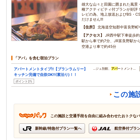
雄大な山々と田園に囲まれた風景
種アクティビティ付プランが好評！ 
レビの為、地上放送およびBS・C
だけません!!!
住所
北海道空知郡中富良野町
アクセス
JR西中駅下車徒歩約
駅から車で約7分、JR富良野駅か
空港より車で約45分
「アパ」を含む宿泊プラン
アパートメントタイプ!!【ブランラムリー】
…ジュ別館、
アパ
ートメント…
キッチン完備で自炊OK!!(素泊り)！！
ポイント2%
この施
この施設と交通手段を自由に組み合わせたおトクな
新幹線/特急付プラン一覧へ
航空券付プラ