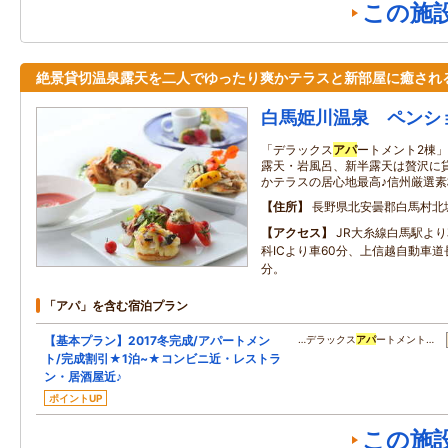
この施
絶景貸切温泉露天を二人でゆったり爽かテラスと新部屋に癒され
白馬姫川温泉 ペンシ
「デラックス
アパ
ートメント2棟
露天・岩風呂、新半露天は贅沢に
かテラスの居心地最高♪信州厳選
住所
長野県北安曇郡白馬村北
アクセス
JR大糸線白馬駅よ
科ICより車60分、上信越自動車道長
分。
「アパ」を含む宿泊プラン
【基本プラン】2017冬完成/アパートメン
…デラックス
アパ
ートメント…
ト/完成割引★1泊~★コンビニ近・レストラ
ン・居酒屋近♪
ポイントUP
この施