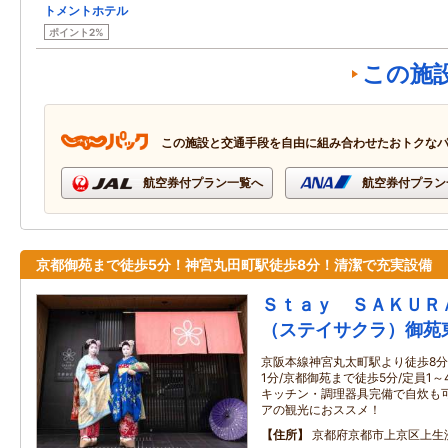
トメントホテル
ポイント2%
この施
この施設と交通手段を自由に組み合わせたおトクな
航空券付プラン一覧へ
航空券付プラン
京都御苑まで徒歩5分！神宮丸田町駅徒歩8分！清潔で充実設備
Ｓｔａｙ ＳＡＫＵＲ
（ステイサクラ）御苑
京阪本線神宮丸太町駅より徒歩8分
1分/京都御苑まで徒歩5分/定員1～
キッチン・調理器具完備で自炊も可
アの観光におススメ！
住所
京都府京都市上京区上生