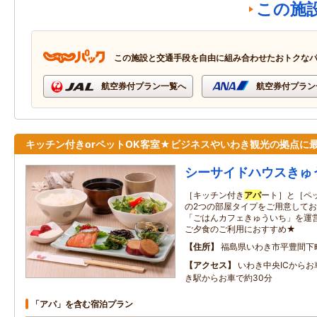
この施
この施設と交通手段を自由に組み合わせたおトクな
航空券付プラン一覧へ
航空券付プラン
キッチン付きorペットOK客室★ビジネスやいわき観光の拠点に
シーサイドハウスきゅ
［キッチン付き
アパ
ート］と［ペ
の2つの部屋タイプをご用意してお
「ごはんカフェきゅういち」を運営
ご夕食のご利用におすすめ★
住所
福島県いわき市平豊間下町1
アクセス
いわき中央ICからお
き駅からお車で約30分
「アパ」を含む宿泊プラン