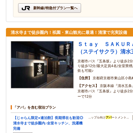
新幹線/特急付プラン一覧へ
清水寺まで徒歩圏内！祇園・東山観光に最適！清潔で充実設備
Ｓｔａｙ ＳＡＫＵＲ
（ステイサクラ）清水
京都市バス『五条坂』より徒歩2分
り徒歩12分/最大定員4名/全室禁
炊も可能♪
住所
京都府京都市東山区小島
アクセス
京阪本線『清水五条』
京都市バス『五条坂』より徒歩2分
ーで12分
「アパ」を含む宿泊プラン
【じゃらん限定×連泊割】長期滞在も歓迎◎
…ップル向け
アパ
ートメント…
清水寺まで徒歩圏内♪全室キッチン、洗濯機
完備