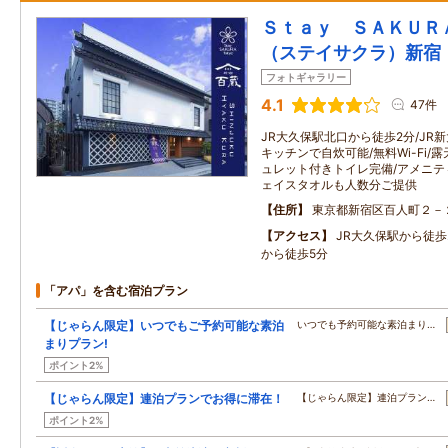
Ｓｔａｙ ＳＡＫＵＲ
（ステイサクラ）新宿
フォトギャラリー
4.1
47件
JR大久保駅北口から徒歩2分/JR
キッチンで自炊可能/無料Wi-Fi/
ュレット付きトイレ完備/アメニテ
ェイスタオルも人数分ご提供
住所
東京都新宿区百人町２－
アクセス
JR大久保駅から徒歩
から徒歩5分
「アパ」を含む宿泊プラン
【じゃらん限定】いつでもご予約可能な素泊
いつでも予約可能な素泊まり…
まりプラン!
ポイント2%
【じゃらん限定】連泊プランでお得に滞在！
【じゃらん限定】連泊プラン…
ポイント2%