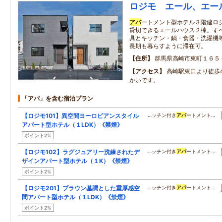
ロジモ エール、エー
アパ
ートメント型ホテル３階建ロ
貸切できるエールハウス２棟。す
具とキッチン・鍋・食器・洗濯機
長期も暮らすように滞在可。
住所
群馬県高崎市東町１６５
アクセス
高崎駅東口より徒歩
かいです。
「アパ」を含む宿泊プラン
【ロジモ101】異空間ヨーロピアンスタイル
…ッチン付き
アパ
ートメント…
アパート型ホテル（１LDK）《禁煙》
ポイント2%
【ロジモ102】ラグジュアリー洗練されたデ
…ッチン付き
アパ
ートメント…
ザインアパート型ホテル（１K）《禁煙》
ポイント2%
【ロジモ201】ブラウン基調とした重厚感空
…ッチン付き
アパ
ートメント…
間アパート型ホテル（１LDK）《禁煙》
ポイント2%