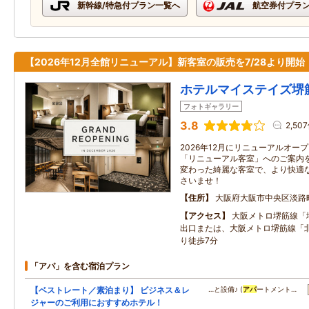
新幹線/特急付プラン一覧へ
航空券付プラ
【2026年12月全館リニューアル】新客室の販売を7/28より開始
ホテルマイステイズ堺
フォトギャラリー
3.8
2,50
2026年12月にリニューアルオープ
「リニューアル客室」へのご案内
変わった綺麗な客室で、より快適
さいませ！
住所
大阪府大阪市中央区淡路
アクセス
大阪メトロ堺筋線「
出口または、大阪メトロ堺筋線「
り徒歩7分
「アパ」を含む宿泊プラン
【ベストレート／素泊まり】 ビジネス＆レ
…と設備♪ (
アパ
ートメント…
ジャーのご利用におすすめホテル！