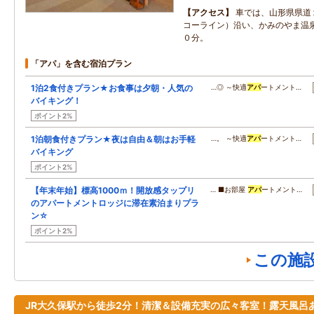
アクセス
車では、山形県県道
コーライン）沿い、かみのやま温
０分。
「アパ」を含む宿泊プラン
1泊2食付きプラン★お食事は夕朝・人気の
…◎ ～快適
アパ
ートメント…
バイキング！
ポイント2%
1泊朝食付きプラン★夜は自由＆朝はお手軽
…。 ～快適
アパ
ートメント…
バイキング
ポイント2%
【年末年始】標高1000ｍ！開放感タップリ
… ■お部屋
アパ
ートメント…
のアパートメントロッジに滞在素泊まりプラ
ン☆
ポイント2%
この施
JR大久保駅から徒歩2分！清潔＆設備充実の広々客室！露天風呂