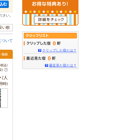
ださい。
安い順
について
0
クリップした宿とは？
> 仙台
0
税込)
最近見た宿とは？
安)
～
/人
用時)