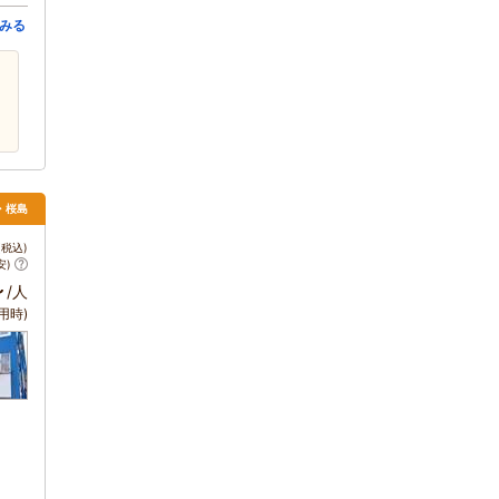
みる
・桜島
税込)
安)
～
/人
用時)