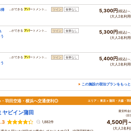
お得
…ができる
アパ
ートメント…
ツイン
食事なし
5,300円
(税込)～
(大人2名利用
れ
…ができる
アパ
ートメント…
ツイン
食事なし
5,300円
(税込)～
よう
(大人2名利用
…ができる
アパ
ートメント…
ツイン
食事なし
5,400円
(税込)～
よう
(大人2名利用
この施設の宿泊プランをもっと
心・羽田空港・横浜へ交通便利◎
エリア：
東京 > 蒲田・大森・羽
最安料金(
ミヤビイン蒲田
(目
.3
4,500円
1,882件
(大人2名利