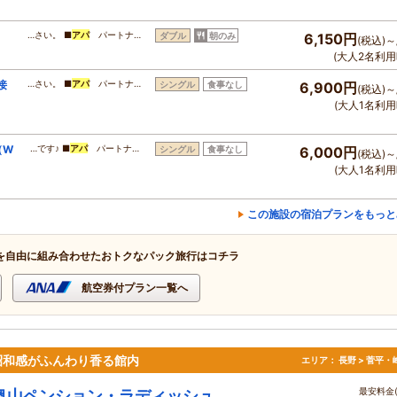
…さい。 ■
アパ
パートナ…
ダブル
朝のみ
6,150円
(税込)～
(大人2名利用
接
…さい。 ■
アパ
パートナ…
シングル
食事なし
6,900円
(税込)～
(大人1名利用
（W
…です♪ ■
アパ
パートナ…
シングル
食事なし
6,000円
(税込)～
(大人1名利用
この施設の宿泊プランをもっと
を自由に組み合わせたおトクなパック旅行はコチラ
航空券付プラン一覧へ
昭和感がふんわり香る館内
エリア：
長野 > 菅平
最安料金(
奥山ペンション・ラディッシュ