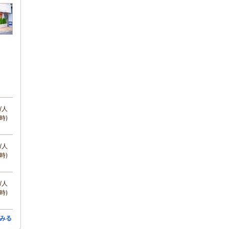
/人
時)
/人
時)
/人
時)
みる