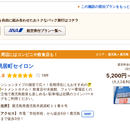
この施設の宿泊プランをもっと
を自由に組み合わせたおトクなパック旅行はコチラ
航空券付プラン一覧へ
！周辺にはコンビニや飲食店も！
エリア：
鹿児島 > 鹿児島
最安料金(
易居町セイロン
(目
.8
5,200円
19件
(大人2名利
マンションタイプの個室で広々！長期滞在にもおすすめの
ア
パ
ートメントホテル！ 飲食店や水族館、フェリー乗場近くの
好立地で鹿児島散策も楽しめる♪ 駐車場は近隣のコインパーキ
ングをご利用ください。
住所
鹿児島県鹿児島市易居町１１番６号
アクセス
市電「市役所前」から徒歩5分！鹿児島
MAP
港まで徒歩3分！