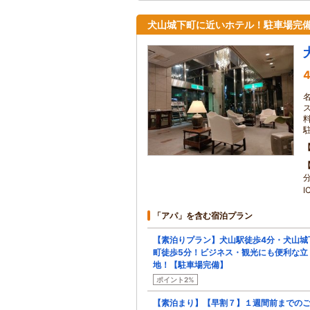
犬山城下町に近いホテル！駐車場完備！
4
駐
I
「アパ」を含む宿泊プラン
【素泊りプラン】犬山駅徒歩4分・犬山城
町徒歩5分！ビジネス・観光にも便利な立
地！【駐車場完備】
ポイント2%
【素泊まり】【早割７】１週間前までの