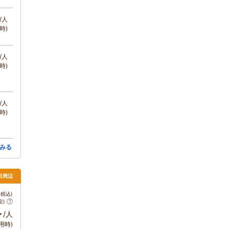
/人
時)
/人
時)
/人
時)
みる
田周辺
税込)
安)
～
/人
用時)