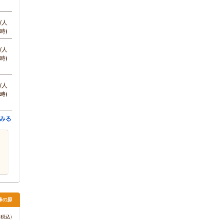
/人
時)
/人
時)
/人
時)
みる
・峰の原
税込)