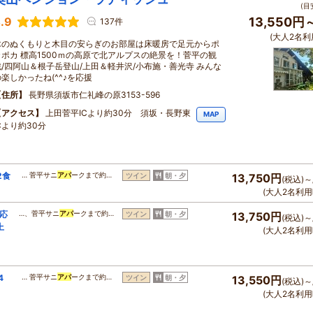
(目
.9
13,550円
137件
(大人2名利
木のぬくもりと木目の安らぎのお部屋は床暖房で足元からポ
カポカ 標高1500ｍの高原で北アルプスの絶景を！菅平の観
戦/四阿山＆根子岳登山/上田＆軽井沢/小布施・善光寺 みんな
の楽しかったね(^^♪を応援
住所
長野県須坂市仁礼峰の原3153-596
アクセス
上田菅平ICより約30分 須坂・長野東
MAP
Cより約30分
2食
… 菅平サニ
アパ
ークまで約…
ツイン
朝・夕
13,750円
(税込)～
(大人2名利用
の応
…、菅平サニ
アパ
ークまで約…
ツイン
朝・夕
13,750円
(税込)～
上
(大人2名利用
4
… 菅平サニ
アパ
ークまで約…
ツイン
朝・夕
13,550円
(税込)～
(大人2名利用