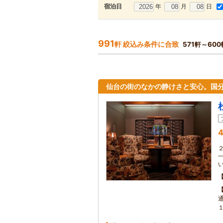
年
月
日
宿泊日
991
軒 絞込み条件に合致
571軒～60
仙台の街のなかの静けさと安心。国
4