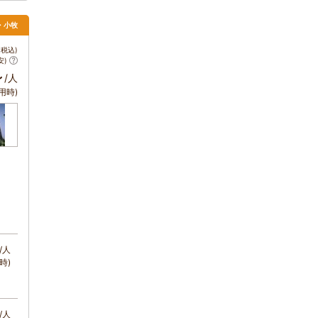
・小牧
税込)
安)
～
/人
用時)
/人
時)
/人