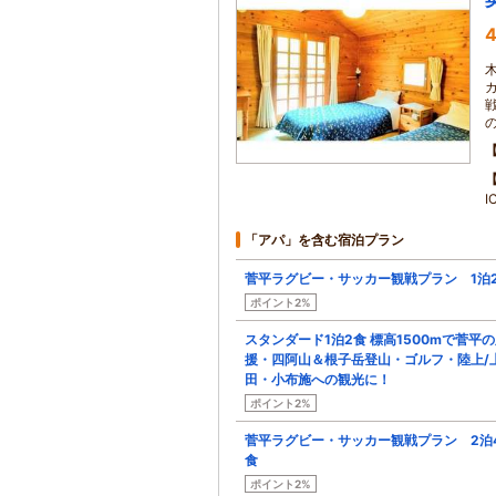
4
I
「アパ」を含む宿泊プラン
菅平ラグビー・サッカー観戦プラン 1泊
ポイント2%
スタンダード1泊2食 標高1500mで菅平
援・四阿山＆根子岳登山・ゴルフ・陸上/
田・小布施への観光に！
ポイント2%
菅平ラグビー・サッカー観戦プラン 2泊
食
ポイント2%