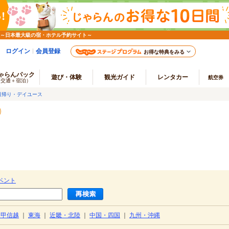
 ～日本最大級の宿・ホテル予約サイト～
ログイン
会員登録
お得な特典をみる
ゃらんパック
遊び・体験
観光ガイド
レンタカー
航空券
（交通＋宿泊）
日帰り・デイユース
ベント
・甲信越
｜
東海
｜
近畿・北陸
｜
中国・四国
｜
九州・沖縄