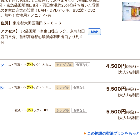
【週末も同じお値段でご案内しております◎】 JR蒲田駅東口
5分・京急蒲田駅西口8分・羽田空港約25分◎落ち着いた雰囲
気の客室に充実の設備！LAN・DVDデッキ、BS2波・CS2
波、無料！女性用アメニティ-有
住所
東京都大田区蒲田５－６－６
アクセス
JR蒲田駅下車東口徒歩５分、京急蒲田
MAP
駅西口８分、首都高速都心環状線羽田出口より約２
０分
ラン
…・乳液・ヘ
アパ
ック）とカ…
セミダブル
食事なし
4,500円
(税込)～
(大人2名利用
煙シ
…・乳液・ヘ
アパ
ック・）＊…
シングル
食事なし
5,500円
(税込)～
(大人1名利用
】
…・乳液・ヘ
アパ
ック） ●3…
シングル
食事なし
5,500円
(税込)～
(大人1名利用
この施設の宿泊プランをもっと