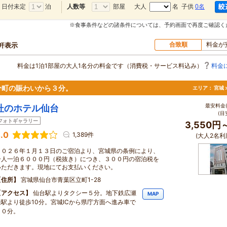
日付未定
泊
部屋
大人
名 子供
0名
人数等
※食事条件などの諸条件については、予約画面で再度ご確認く
合致順
料金が
0軒表示
料金は1泊1部屋の大人1名分の料金です（消費税・サービス料込み）
料金
分町の賑わいから３分。
エリア：
宮城 
最安料金(
杜のホテル仙台
(目
フォトギャラリー
3,550円
.0
1,389件
(大人2名利
２０２６年１月１３日のご宿泊より、宮城県の条例により、
一人一泊６０００円（税抜き）につき、３００円の宿泊税を
いただきます。現地にてお支払いください。
住所
宮城県仙台市青葉区立町1-28
アクセス
仙台駅よりタクシー５分。地下鉄広瀬
MAP
通駅より徒歩10分。宮城ICから県庁方面へ進み車で
１０分。