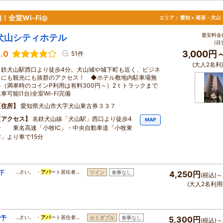
全室Wi-Fi◎
エリア：
愛知 > 尾張・犬山
最安料金(
犬山シティホテル
(目
.0
3,000円
51件
(大人2名利
名鉄犬山駅西口より徒歩4分。犬山城や城下町も近く、ビジネ
スにも観光にも抜群のアクセス！ ◆ホテル敷地内駐車場無
料（満車時のコインP利用は有料300円～）2ｔトラックまで
車可能(1台)全室Wi-Fi完備
住所
愛知県犬山市大字犬山東古券３３７
アクセス
名鉄犬山線「犬山駅」西口より徒歩4
MAP
分 東名高速「小牧IC」・中央自動車道「小牧東
C」より車で15分
下
…さい。 ・
アパ
ート居住者…
ツイン
食事なし
4,250円
(税込)～
(大人2名利用
ご予
…さい。 ・
アパ
ート居住者…
セミダブル
食事なし
5,300円
(税込)～