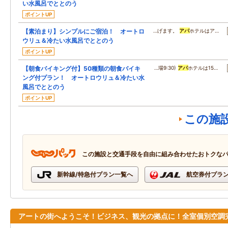
い水風呂でととのう
ポイントUP
【素泊まり】シンプルにご宿泊！ オートロ
…げます。
アパ
ホテルはア…
ウリュ＆冷たい水風呂でととのう
ポイントUP
【朝食バイキング付】50種類の朝食バイキ
…場9:30)
アパ
ホテルは15…
ング付プラン！ オートロウリュ＆冷たい水
風呂でととのう
ポイントUP
この施
この施設と交通手段を自由に組み合わせたおトクな
新幹線/特急付プラン一覧へ
航空券付プラ
アートの街へようこそ！ビジネス、観光の拠点に！全室個別空調