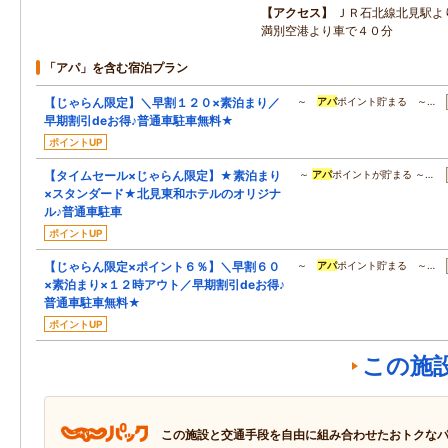
アクセス
ＪＲ石北線北見駅よ
満別空港より車で４０分
「アパ」を含む宿泊プラン
【じゃらん限定】＼早割１２０×素泊まり／
～
アパ
ポイント貯まる ～…
早期割引deお得♪普通車駐車無料★
ポイントUP
【タイムセール×じゃらん限定】★素泊まり
～
アパ
ポイントが貯まる ～…
×スタンダード★北見東和ホテルのオリジナ
ル♪普通車駐車
ポイントUP
【じゃらん限定×ポイント６％】＼早割６０
～
アパ
ポイント貯まる ～…
×素泊まり×１２時アウト／早期割引deお得♪
普通車駐車無料★
ポイントUP
この施
この施設と交通手段を自由に組み合わせたおトクな