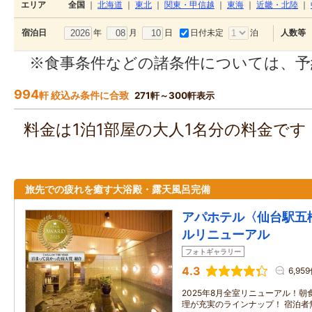
エリア
全国
｜
北海道
｜
東北
｜
関東・甲信越
｜
東海
｜
近畿・北陸
｜
年
月
日
日付未定
泊
宿泊日
人数等
※食事条件などの諸条件については、予
994
軒 絞込み条件に合致
271軒～300軒表示
料金は1泊1部屋の大人1名分の料金で
旅先での疲れを癒す大浴殿・露天風呂完備
アパホテル〈仙台駅五橋
ルリニューアル
フォトギャラリー
4.3
6,95
2025年8月全室リニューアル！
理が充実のラインナップ！ 宿泊者