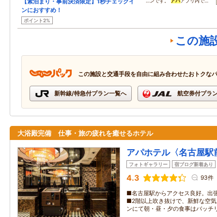
【素泊まり・事前決済限定】1秒チェックイ
…ンです。
アパ
アプリ内で…
ンにおすすめ！
ポイント2%
この施
この施設と交通手段を自由に組み合わせたおトクな
新幹線/特急付プラン一覧へ
航空券付プラ
大浴殿完備 仕事・旅の疲れを癒せるホテル
アパホテル〈名古屋駅
フォトギャラリー
宿ブログ新着あり
4.3
93件
■名古屋駅からアクセス良好。出
■2階以上吹き抜けで、新鮮な空気
ンにて朝・昼・夕の食事はバッチ