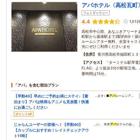
アパホテル〈高松瓦町
フォトギャラリー
4.4
1,01
高松市中心部、あなぶきアリーナ
町駅から築港駅まで2駅約6分！
ルームシアター無料、全室キャスト
光にぜひご利用くださいませ
住所
香川県高松市福田町１３
アクセス
「ターミナル駅琴電
FLAG」より徒歩3分の駅前立地。
要時間は15分。
「アパ」を含む宿泊プラン
【早割40】早めにご予約お得にステイ♪【素
…ます♪ ■
アパ
ルームシア…
泊まり】アパは映画もアニメも見放題！快適
にお過ごしください
ポイントUP
じゃらんユーザーの皆様へ！【早割40】
…い。 本来
アパ
ホテルの会…
【カップルにおすすめ！レイトチェックアウ
ト11時】