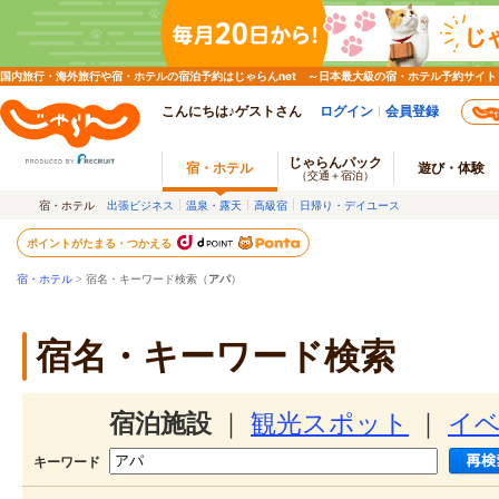
国内旅行・海外旅行や宿・ホテルの宿泊予約はじゃらんnet ～日本最大級の宿・ホテル予約サイト
こんにちは♪ゲストさん
ログイン
会員登録
じゃらんパック
宿・ホテル
遊び・体験
（交通＋宿泊）
宿・ホテル
出張ビジネス
温泉・露天
高級宿
日帰り・デイユース
ポイントがたまる・つかえる
宿・ホテル
> 宿名・キーワード検索（
アパ
）
宿名・キーワード検索
宿泊施設
｜
観光スポット
｜
イ
キーワード