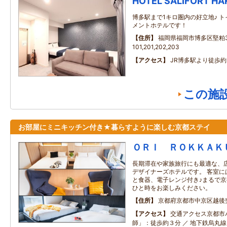
HOTEL SALIFORT HA
博多駅まで1キロ圏内の好立地♪ 
メントホテルです！
住所
福岡県福岡市博多区堅粕
101,201,202,203
アクセス
JR博多駅より徒歩約
この施
お部屋にミニキッチン付き★暮らすように楽しむ京都ステイ
ＯＲＩ ＲＯＫＫＡＫ
長期滞在や家族旅行にも最適な、
デザイナーズホテルです。 客室に
と食器、電子レンジ付き♪まるで
ひと時をお楽しみください。
住所
京都府京都市中京区越後
アクセス
交通アクセス京都市
師」：徒歩約３分 ／ 地下鉄烏丸