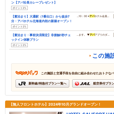
ン【アパ社長カレープレゼント】
ポイント2%
【素泊まり】大通駅（1番出口）から徒歩7
…10：00 ※
アパ
ホテル会員…
分・アパホテル北海道内初の新築オープン！
ポイント2%
【素泊まり・事前決済限定】非接触1秒チェ
…ます。 ▼
アパ
アプリのダ…
ックイン体験プラン
ポイント2%
この施
この施設と交通手段を自由に組み合わせたおトクな
新幹線/特急付プラン一覧へ
航空券付プラ
【無人フロントホテル】2024年10月グランドオープン！