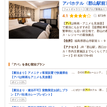
アパホテル〈郡山駅前
フォトギャラリー
宿ブログ新着あり
4.1
873件
【
アパ
は映画・アニメも見放題】
で連泊にもおすすめ】【提携駐車場
繁華街にも近い好立地で、郡山の
ス・レジャーの最強拠点
住所
福島県郡山市駅前１－９
アクセス
JR「郡山駅」西口か
カ！市内主要施設までらくらくア
コード】61 826 174*85
「アパ」を含む宿泊プラン
【素泊まり】アメニティ客室設置で快適滞在
…。 【VOD
アパ
ルームシア…
【アパは映画もアニメも見放題】
ポイント2%
【素泊まり・連泊不可】室数限定お試しプラ
…にぜひ一度
アパ
ホテル〈郡…
ン【アパ社長カレープレゼント】
ポイント2%