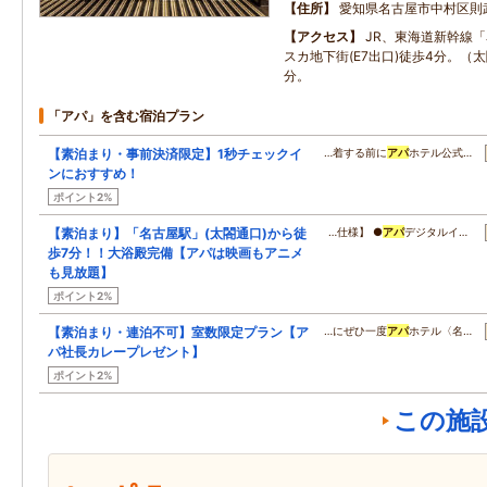
住所
愛知県名古屋市中村区則武
アクセス
JR、東海道新幹線
スカ地下街(E7出口)徒歩4分。（
分。
「アパ」を含む宿泊プラン
【素泊まり・事前決済限定】1秒チェックイ
…着する前に
アパ
ホテル公式…
ンにおすすめ！
ポイント2%
【素泊まり】「名古屋駅」(太閤通口)から徒
…仕様】 ●
アパ
デジタルイ…
歩7分！！大浴殿完備【アパは映画もアニメ
も見放題】
ポイント2%
【素泊まり・連泊不可】室数限定プラン【ア
…にぜひ一度
アパ
ホテル〈名…
パ社長カレープレゼント】
ポイント2%
この施