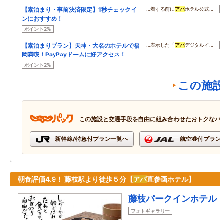
【素泊まり・事前決済限定】1秒チェックイ
…着する前に
アパ
ホテル公式…
ンにおすすめ！
ポイント2%
【素泊まりプラン】天神・大名のホテルで福
…表示した「
アパ
デジタルイ…
岡満喫！PayPayドームに好アクセス！
ポイント2%
この施
この施設と交通手段を自由に組み合わせたおトクな
新幹線/特急付プラン一覧へ
航空券付プラ
朝食評価4.9！ 藤枝駅より徒歩５分【
アパ
直参画ホテル】
藤枝パークインホテル
フォトギャラリー