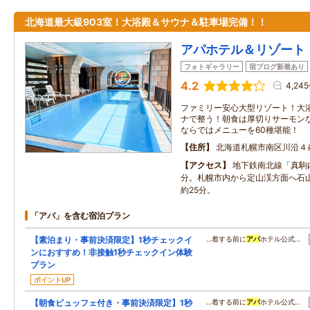
北海道最大級903室！大浴殿＆サウナ＆駐車場完備！！
アパホテル＆リゾート
フォトギャラリー
宿ブログ新着あり
4.2
4,24
ファミリー安心大型リゾート！大浴
ナで整う！朝食は厚切りサーモン
ならではメニューを60種堪能！
住所
北海道札幌市南区川沿４
アクセス
地下鉄南北線「真駒
分。札幌市内から定山渓方面へ石
約25分。
「アパ」を含む宿泊プラン
【素泊まり・事前決済限定】1秒チェックイ
…着する前に
アパ
ホテル公式…
ンにおすすめ！非接触1秒チェックイン体験
プラン
ポイントUP
【朝食ビュッフェ付き・事前決済限定】1秒
…着する前に
アパ
ホテル公式…