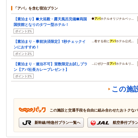
「アパ」を含む宿泊プラン
【素泊まり】■大浴殿・露天風呂完備■両国
●
アパ
ホテルオリジナルベッ…
国技館となりのタワー型ホテル！
ポイント2%
【素泊まり・事前決済限定】1秒チェックイ
…着する前に
アパ
ホテル公式…
ンにおすすめ！
ポイント2%
【素泊まり・連泊不可】室数限定お試しプラ
…にぜひ一度
アパ
ホテル＆リ…
ン【アパ社長カレープレゼント】
ポイント2%
この施
この施設と交通手段を自由に組み合わせたおトクな
新幹線/特急付プラン一覧へ
航空券付プラ