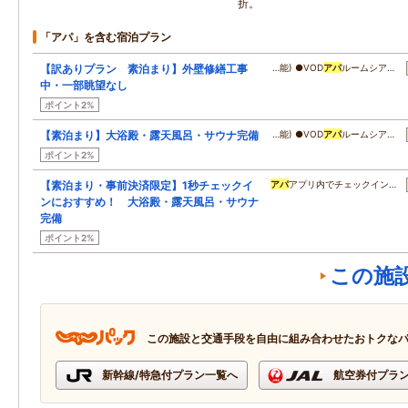
折。
「アパ」を含む宿泊プラン
【訳ありプラン 素泊まり】外壁修繕工事
…能) ●VOD
アパ
ルームシア…
中・一部眺望なし
ポイント2%
【素泊まり】大浴殿・露天風呂・サウナ完備
…能) ●VOD
アパ
ルームシア…
ポイント2%
【素泊まり・事前決済限定】1秒チェックイ
アパ
アプリ内でチェックイン…
ンにおすすめ！ 大浴殿・露天風呂・サウナ
完備
ポイント2%
この施
この施設と交通手段を自由に組み合わせたおトクな
新幹線/特急付プラン一覧へ
航空券付プラ