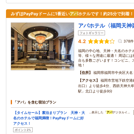
みずほPayPayドームに1番近い
アパ
ホテルです！約25分で到着！
アパホテル〈福岡天神
フォトギャラリー
4.2
378件
福岡の中心地、天神・大名のホテル
等、様々な用途に最適！ 周辺には
台も多数ございます！コンビニ、
地！
住所
福岡県福岡市中央区大名
アクセス
福岡市営地下鉄空港
出口）より徒歩4分、西鉄天神大
駅」北口より徒歩9分
「アパ」を含む宿泊プラン
【タイムセール】素泊まりプラン 天神・大
…表示した「
アパ
デジタルイ…
名のホテルで福岡満喫！PayPayドームに好
アクセス！
ポイント2%