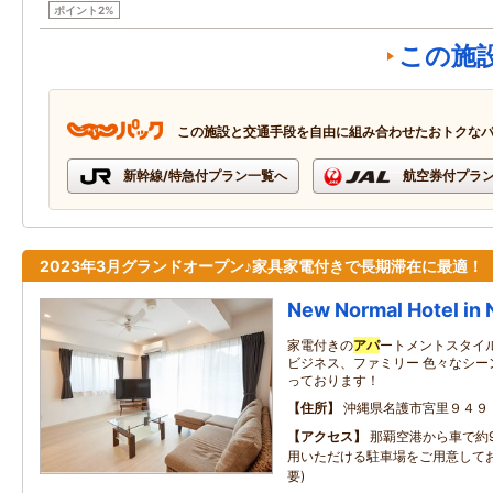
ポイント2%
この施
この施設と交通手段を自由に組み合わせたおトクな
新幹線/特急付プラン一覧へ
航空券付プラ
2023年3月グランドオープン♪家具家電付きで長期滞在に最適！
New Normal Hotel in
家電付きの
アパ
ートメントスタイ
ビジネス、ファミリー 色々なシー
っております！
住所
沖縄県名護市宮里９４９
アクセス
那覇空港から車で約9
用いただける駐車場をご用意してお
要)