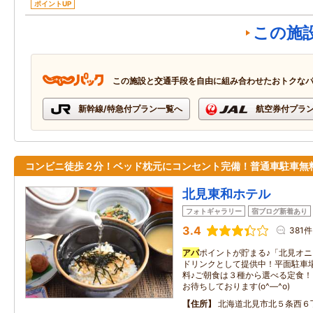
ポイントUP
この施
この施設と交通手段を自由に組み合わせたおトクな
新幹線/特急付プラン一覧へ
航空券付プラ
コンビニ徒歩２分！ベッド枕元にコンセント完備！普通車駐車無
北見東和ホテル
フォトギャラリー
宿ブログ新着あり
3.4
381件
アパ
ポイントが貯まる♪「北見オ
ドリンクとして提供中！平面駐車場
料♪ご朝食は３種から選べる定食
お待ちしております(o^―^o)
住所
北海道北見市北５条西６