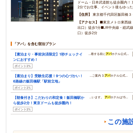
ドーム・日本武道館も徒歩圏内！ 
2分でお仕事、イベント後もゆっ
住所
東京都千代田区飯田橋３
アクセス
■東京メトロ東西線
出口）徒歩1分■JR中央線・総武
口）徒歩2分
「アパ」を含む宿泊プラン
【素泊まり・事前決済限定】1秒チェックイ
…着する前に
アパ
ホテル公式…
ンにおすすめ！
ポイント2%
【素泊まり】受験生応援！9つの心づかい！
…ご案内 3.
アパ
ホテル公式…
6路線の飯田橋駅「駅前立地」
ポイント2%
【朝食付き】こだわりの和定食！飯田橋駅か
…います。
アパ
ホテルは15…
ら徒歩2分！東京ドームも徒歩圏内！
ポイント2%
この施