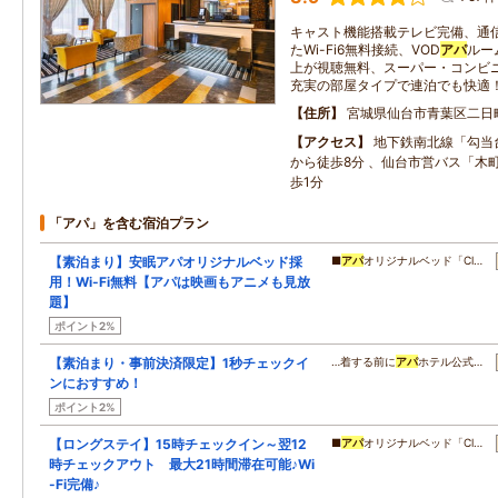
キャスト機能搭載テレビ完備、通
たWi-Fi6無料接続、VOD
アパ
ルー
上が視聴無料、スーパー・コンビ
充実の部屋タイプで連泊でも快適
住所
宮城県仙台市青葉区二日
アクセス
地下鉄南北線「勾当
から徒歩8分 、仙台市営バス「木
歩1分
「アパ」を含む宿泊プラン
【素泊まり】安眠アパオリジナルベッド採
■
アパ
オリジナルベッド「Cl…
用！Wi-Fi無料【アパは映画もアニメも見放
題】
ポイント2%
【素泊まり・事前決済限定】1秒チェックイ
…着する前に
アパ
ホテル公式…
ンにおすすめ！
ポイント2%
【ロングステイ】15時チェックイン～翌12
■
アパ
オリジナルベッド「Cl…
時チェックアウト 最大21時間滞在可能♪Wi
-Fi完備♪