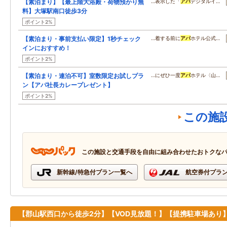
【素泊まり】【最上階大浴殿・荷物預かり無
…表示した「
アパ
デジタルイ…
料】大塚駅南口徒歩3分
ポイント2%
【素泊まり・事前支払い限定】1秒チェック
…着する前に
アパ
ホテル公式…
インにおすすめ！
ポイント2%
【素泊まり・連泊不可】室数限定お試しプラ
…にぜひ一度
アパ
ホテル〈山…
ン【アパ社長カレープレゼント】
ポイント2%
この施
この施設と交通手段を自由に組み合わせたおトクな
新幹線/特急付プラン一覧へ
航空券付プラ
【郡山駅西口から徒歩2分】【VOD見放題！】【提携駐車場あり