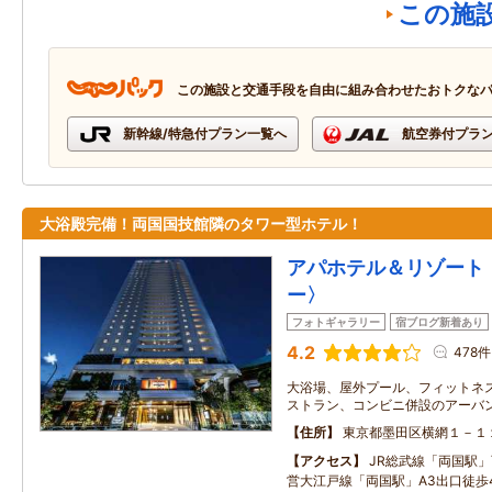
この施
この施設と交通手段を自由に組み合わせたおトクな
新幹線/特急付プラン一覧へ
航空券付プラ
大浴殿完備！両国国技館隣のタワー型ホテル！
アパホテル＆リゾート
ー〉
フォトギャラリー
宿ブログ新着あり
4.2
478件
大浴場、屋外プール、フィットネ
ストラン、コンビニ併設のアーバ
住所
東京都墨田区横網１－１
アクセス
JR総武線「両国駅
営大江戸線「両国駅」A3出口徒歩