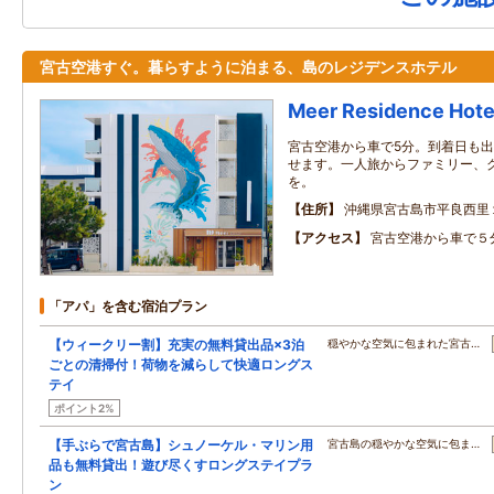
宮古空港すぐ。暮らすように泊まる、島のレジデンスホテル
Meer Residence Hotel
宮古空港から車で5分。到着日も
せます。一人旅からファミリー、
を。
住所
沖縄県宮古島市平良西里
アクセス
宮古空港から車で５
「アパ」を含む宿泊プラン
【ウィークリー割】充実の無料貸出品×3泊
穏やかな空気に包まれた宮古…
ごとの清掃付！荷物を減らして快適ロングス
テイ
ポイント2%
【手ぶらで宮古島】シュノーケル・マリン用
宮古島の穏やかな空気に包ま…
品も無料貸出！遊び尽くすロングステイプラ
ン