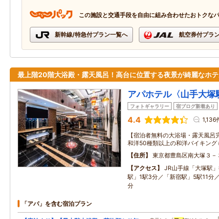
この施設と交通手段を自由に組み合わせたおトクな
新幹線/特急付プラン一覧へ
航空券付プラ
最上階20階大浴殿・露天風呂！高台に位置する夜景が綺麗なホテ
アパホテル〈山手大塚
フォトギャラリー
宿ブログ新着あり
4.4
1,136
【宿泊者無料の大浴場・露天風呂
和洋50種類以上の和洋バイキング
住所
東京都豊島区南大塚３－
アクセス
JR山手線「大塚駅
駅」1駅3分／「新宿駅」5駅11分
分
「アパ」を含む宿泊プラン