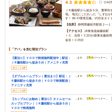
4.3
1,142
ＪＲ藤枝駅から徒歩５分。繁華街
地。 地元にこだわった『しずおか
す！ Wi-Fi環境完備。VOD
住所
静岡県藤枝市駅前２―１
アクセス
JR東海道線藤枝駅 
ＩＣ、吉田ＩＣ20分/新東名藤枝岡
金谷ＩＣ25分
「アパ」を含む宿泊プラン
【素泊り】ＶＯＤで映画無料配信中｜駅近：
…ます。 【
アパ
パートナー…
ＪＲ藤枝駅から徒歩５分｜アメニティ充実
ポイントUP
【ダブルルームプラン｜素泊まり】駅近：Ｊ
…ます。 【
アパ
パートナー…
Ｒ藤枝駅から徒歩５分｜ＶＯＤで映画配信｜
アメニティ充実
ポイントUP
【カップルにお勧め｜素泊り】タイムセール
…ます。 【
アパ
パートナー…
カップルプラン｜ＪＲ藤枝駅から徒歩５分｜
ＶＯＤで映画無料