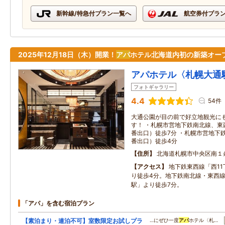
新幹線/特急付プラン一覧へ
航空券付プラ
2025年12月18日（木）開業！
アパ
ホテル北海道内初の新築オー
アパホテル〈札幌大通
フォトギャラリー
4.4
54件
大通公園が目の前で好立地観光に
す！ ・札幌市営地下鉄南北線、東
番出口）徒歩7分 ・札幌市営地下鉄
番出口）徒歩4分
住所
北海道札幌市中央区南１
アクセス
地下鉄東西線「西11
り徒歩4分。地下鉄南北線・東西
駅」より徒歩7分。
「アパ」を含む宿泊プラン
【素泊まり・連泊不可】室数限定お試しプラ
…にぜひ一度
アパ
ホテル〈札…