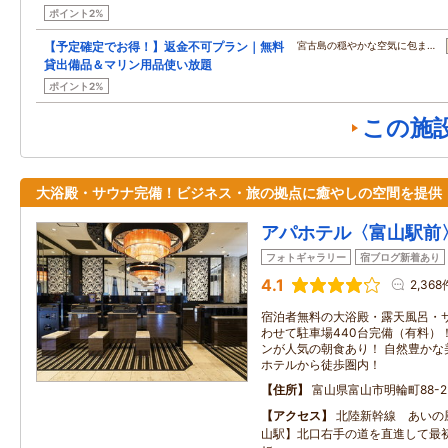
ポイント2%
【予定確定でお得！】返金不可プラン｜無料
宮古島の穏やかな空気に包ま…
貸出備品＆マリン用品使い放題
ポイント2%
この施
大浴殿・サウナ完備！ビジネス・旅の拠点に癒やしの空間を提供
アパホテル〈富山駅前
フォトギャラリー
宿ブログ新着あり
4.1
2,368
宿泊者無料の大浴殿・露天風呂・
わせて駐車場440台完備（有料）
ンが人気の朝食あり！ 自然豊かな
ホテルから徒歩圏内！
住所
富山県富山市明輪町88-2
アクセス
北陸新幹線 あいの
山駅】北口右手の道を直進して最