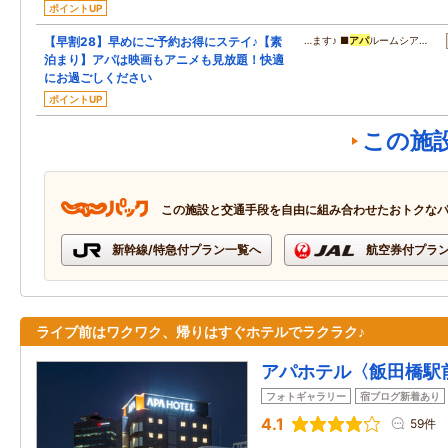
ポイントUP
【早割28】早めにご予約お得にステイ♪【素
…ます♪ ■
アパ
ルームシア…
泊まり】アパは映画もアニメも見放題！快適
にお過ごしください
ポイントUP
この施
この施設と交通手段を自由に組み合わせたおトクな
新幹線/特急付プラン一覧へ
航空券付プラ
ライブ前はワクワク、帰りはすぐホテルでラクラク♪
アパホテル〈飯田橋駅
フォトギャラリー
宿ブログ新着あり
4.1
59件