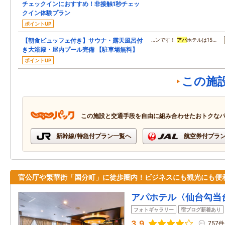
チェックインにおすすめ！非接触1秒チェッ
クイン体験プラン
ポイントUP
【朝食ビュッフェ付き】サウナ・露天風呂付
…ンです！
アパ
ホテルは15…
き大浴殿・屋内プール完備 【駐車場無料】
ポイントUP
この施
この施設と交通手段を自由に組み合わせたおトクな
新幹線/特急付プラン一覧へ
航空券付プラ
官公庁や繁華街「国分町」に徒歩圏内！ビジネスにも観光にも便
アパホテル〈仙台勾当
フォトギャラリー
宿ブログ新着あり
3.9
757件