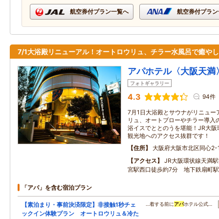
航空券付プラン一覧へ
航空券付プラン
7/1大浴殿リニューアル！オートロウリュ、チラー水風呂で癒や
アパホテル〈大阪天満
フォトギャラリー
4.3
94件
7月1日大浴殿とサウナがリニュー
リュ、オートブローやチラー導入
浴イスでととのうを堪能！JR大阪
観光地へのアクセス抜群です！
住所
大阪府大阪市北区同心2-16
アクセス
JR大阪環状線天満
宮駅西口徒歩約7分 地下鉄扇町駅
「アパ」を含む宿泊プラン
【素泊まり・事前決済限定】非接触1秒チェ
…着する前に
アパ
ホテル公式…
ックイン体験プラン オートロウリュ＆冷た