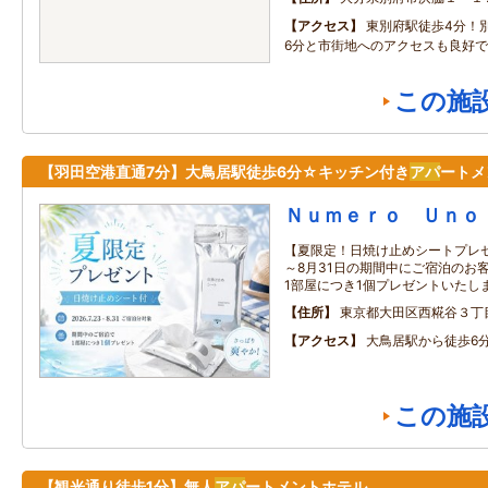
アクセス
東別府駅徒歩4分！
6分と市街地へのアクセスも良好
この施
【羽田空港直通7分】大鳥居駅徒歩6分☆キッチン付き
アパ
ートメ
Ｎｕｍｅｒｏ Ｕｎｏ
【夏限定！日焼け止めシートプレゼン
～8月31日の期間中にご宿泊のお
1部屋につき1個プレゼントいたし
住所
東京都大田区西糀谷３丁
アクセス
大鳥居駅から徒歩6
この施
【観光通り徒歩1分】無人
アパ
ートメントホテル