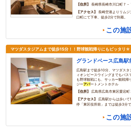
住所
長崎県長崎市川口町７－
アクセス
長崎空港よりリムジ
口町にて下車、徒歩2分で到着。
この施
マツダスタジアムまで徒歩15分！！野球観戦帰りにもピッタリ☆
グランドベース広島駅
広島駅まで徒歩10分、マツダスタ
ィオンピースウイングまでもバスで
も野球観戦にも、サッカー観戦帰
ジー
アパ
ートメントホテル
住所
広島県広島市東区愛宕町
アクセス
広島駅からは歩いて
停「東区役所前」までは徒歩3分
この施