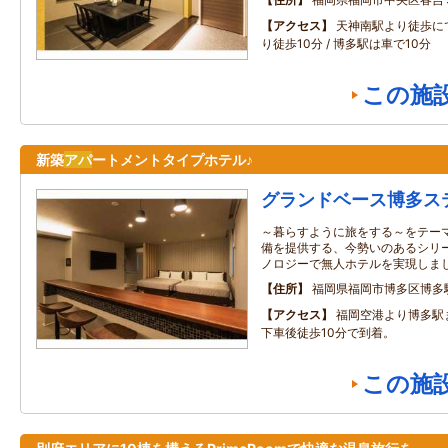
アクセス
天神南駅より徒歩にて
り徒歩10分 / 博多駅は車で10分
この施
新築
アパ
ートメントタイプホテル♪
グランドベース博多ス
～暮らすように旅をする～をテー
備を提供する、今勢いのあるシリ
ノロジーで無人ホテルを実現しま
住所
福岡県福岡市博多区博多
アクセス
福岡空港より博多駅
下車後徒歩10分で到着。
この施