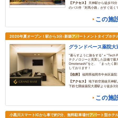
アクセス
天神駅から徒歩15
のバス停「対馬小路」がすぐ近くで
この施
2020年夏オープン！駅から3分♪新築
アパ
ートメントタイプホテ
グランドベース薬院大
“暮らすように旅をする” × “Tech Plu
テクノロジーと充実した設備で最大
Omotenashi”をと、 「まっ
しております！
住所
福岡県福岡市中央区薬院
アクセス
地下鉄空港線天神駅
下鉄七隈線薬院大通駅より徒歩3分
この施
小黒川スマートICから車で約7分、無料駐車場付
アパ
ート型ホテ