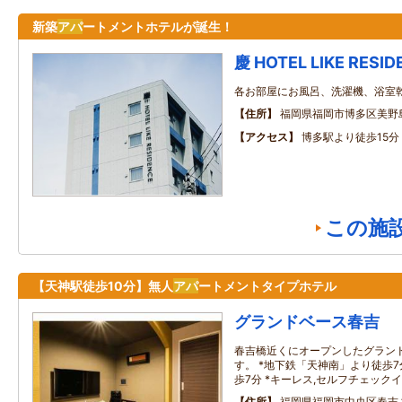
新築
アパ
ートメントホテルが誕生！
慶 HOTEL LIKE RESI
各お部屋にお風呂、洗濯機、浴室
住所
福岡県福岡市博多区美野島2
アクセス
博多駅より徒歩15分
この施
【天神駅徒歩10分】無人
アパ
ートメントタイプホテル
グランドベース春吉
春吉橋近くにオープンしたグラン
す。 *地下鉄「天神南」より徒歩7
歩7分 *キーレス,セルフチェックイ
住所
福岡県福岡市中央区春吉