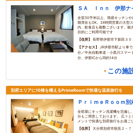
ＳＡ Ｉｎｎ 伊那ナ
全室30平米以上、簡易キッチン
期滞在もOK。24時間営業の大型
内、飲食店も複数ございます。観
目的にご利用可能です
住所
長野県伊那市下新田３０
アクセス
JR伊那市駅より車で
分／中央自動車道・小黒川スマート
分、伊那ICから同約14分
この施
別府エリアに10棟を構えるPrimeRoomで快適な温泉旅行を
ＰｒｉｍｅＲｏｏｍ別
全部屋にキッチン洗濯機を完備し
分もご用意しております。 広々と
メントで快適な別府旅行をお過ご
住所
大分県別府市朝見２－７