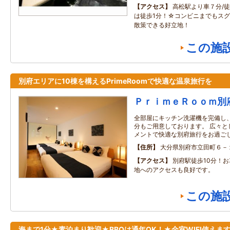
アクセス
高松駅より車７分/徒
は徒歩1分！☆コンビニまでもス
散策できる好立地！
この施
別府エリアに10棟を構えるPrimeRoomで快適な温泉旅行を
ＰｒｉｍｅＲｏｏｍ別
全部屋にキッチン洗濯機を完備し
分もご用意しております。 広々と
メントで快適な別府旅行をお過ご
住所
大分県別府市立田町６－
アクセス
別府駅徒歩10分！お
地へのアクセスも良好です。
この施
海まで1分★素泊まり歓迎★BBQは通年OK！★全室WIFI使えま