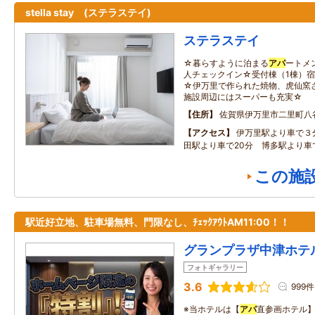
stella stay (ステラステイ)
ステラステイ
☆暮らすように泊まる
アパ
ートメ
人チェックイン☆受付棟（1棟）宿
☆伊万里で作られた焼物、虎仙窯さ
施設周辺にはスーパーも充実☆
住所
佐賀県伊万里市二里町八谷搦
アクセス
伊万里駅より車で３
田駅より車で20分 博多駅より車
この施
駅近好立地、駐車場無料、門限なし、ﾁｪｯｸｱｳﾄAM11:00！！
グランプラザ中津ホテ
フォトギャラリー
3.6
999件
※当ホテルは【
アパ
直参画ホテル】