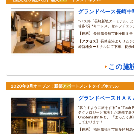
グランドベース長崎中
*バス停「長崎新地ターミナル」よ
徒歩1分 *キーレス、セルフチェック
住所
長崎県長崎市銅座町８番
アクセス
長崎空港よりリムジ
崎新地ターミナルにて下車、徒歩
この施
2020年8月オープン！新築
アパ
ートメントタイプホテル♪
グランドベースＨＡＫ
“暮らすように旅をする” × “Tech Plu
テクノロジーと充実した設備で最大
Omotenashi”をと、 「まっ
しております！
住所
福岡県福岡市博多区対馬