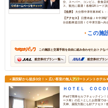
分、スーパー、コンビニ、飲食店街
ス、観光に最適！各種QRコード決
住所
大分県中津市東本町１－
アクセス
日豊本線ＪＲ中津駅
分自動車道日田ＩＣ中津方面へ向
この施
この施設と交通手段を自由に組み合わせたおトクな
航空券付プラン一覧へ
航空券付プラン
＜薬院駅から徒歩3分！＞ 広い客室の無人
アパ
ートメントホテル
ＨＯＴＥＬ ＣＯＣＯ
iPadで簡単セルフチェックイン！
ース有）の広々としたお部屋でゆ
天神、薬院方面にも好アクセス！