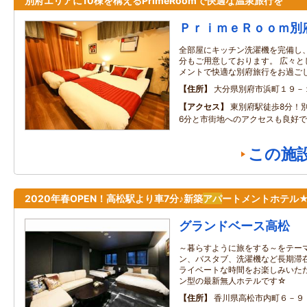
別府エリアに10棟を構えるPrimeRoomで快適な温泉旅行を
ＰｒｉｍｅＲｏｏｍ別
全部屋にキッチン洗濯機を完備し
分もご用意しております。 広々と
メントで快適な別府旅行をお過ご
住所
大分県別府市浜町１９－
アクセス
東別府駅徒歩8分！
6分と市街地へのアクセスも良好
この施
2020年春OPEN！高松駅より車7分♪新築
アパ
ートメントホテル
グランドベース高松
～暮らすように旅をする～をテーマ
ン、バスタブ、洗濯機など長期滞在
ライベートな時間をお楽しみいた
ン型の最新無人ホテルです☆
住所
香川県高松市内町６－９