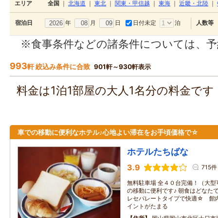
エリア
全国
｜
北海道
｜
東北
｜
関東・甲信越
｜
東海
｜
近畿・北陸
｜
年
月
日
日付未定
泊
宿泊日
人数等
※食事条件などの諸条件については、予
993
軒 絞込み条件に合致
901軒～930軒表示
料金は1泊1部屋の大人1名分の料金で
車での移動に便利なホテル♪心地よい滞在をお手頃価格で☆
ホテルたちばな
3.9
715件
無料駐車場 全４０台完備！（大型
の移動に便利です♪ 朝食はどなた
レセパレートタイプで快適☆ 館
イントがたまる