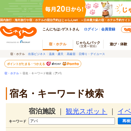
国内旅行・海外旅行や宿・ホテルの宿泊予約はじゃらんnet ～日本最大級の宿・ホテル予約サイト
こんにちは♪ゲストさん
ログイン
会員登録
じゃらんパック
宿・ホテル
遊び・体験
（交通＋宿泊）
宿・ホテル
出張ビジネス
温泉・露天
高級宿
日帰り・デイユース
ポイントがたまる・つかえる
宿・ホテル
> 宿名・キーワード検索（
アパ
）
宿名・キーワード検索
宿泊施設
｜
観光スポット
｜
イ
キーワード