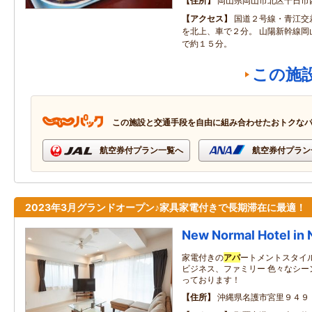
住所
岡山県岡山市北区十日市西
アクセス
国道２号線・青江交
を北上、車で２分。 山陽新幹線岡
で約１５分。
この施
この施設と交通手段を自由に組み合わせたおトクな
航空券付プラン一覧へ
航空券付プラン
2023年3月グランドオープン♪家具家電付きで長期滞在に最適！
New Normal Hotel in
家電付きの
アパ
ートメントスタイ
ビジネス、ファミリー 色々なシー
っております！
住所
沖縄県名護市宮里９４９