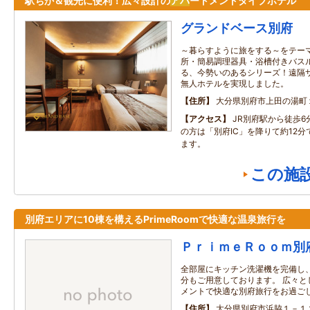
駅ちか＆観光に便利！広々設計の
アパ
ートメントタイプホテル
グランドベース別府
～暮らすように旅をする～をテー
所・簡易調理器具・浴槽付きバス
る、今勢いのあるシリーズ！遠隔
無人ホテルを実現しました。
住所
大分県別府市上田の湯町
アクセス
JR別府駅から徒歩
の方は「別府IC」を降りて約12
ます。
この施
別府エリアに10棟を構えるPrimeRoomで快適な温泉旅行を
ＰｒｉｍｅＲｏｏｍ別
全部屋にキッチン洗濯機を完備し
分もご用意しております。 広々と
メントで快適な別府旅行をお過ご
住所
大分県別府市浜脇１－１