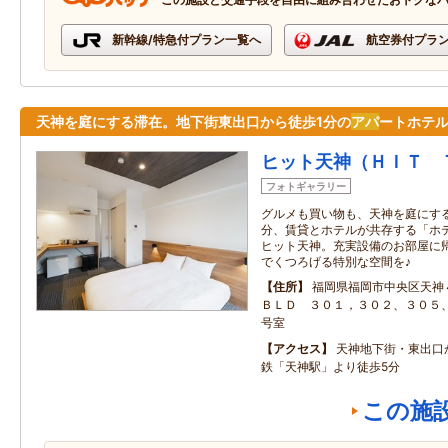
新幹線/特急付プラン一覧へ
航空券付プラ
天神を庭にする滞在。地下街東出口から徒歩1分の
アパ
ートホテ
ヒット天神（ＨＩＴ 
フォトギャラリー
グルメも買い物も、天神を庭にす
分、賃貸とホテルが共存する「ホ
ヒット天神。充実設備のお部屋に
でくつろげる特別な空間を♪
住所
福岡県福岡市中央区天神
ＢＬＤ ３０１，３０２、３０５
号室
アクセス
天神地下街・東出口
鉄「天神駅」より徒歩5分
この施