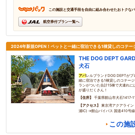
この施設と交通手段を自由に組み合わせたおトクな
航空券付プラン一覧へ
2024年新規OPEN！ペットと一緒に宿泊できる1棟貸しのコテー
THE DOG DEPT GAR
犬石
アパ
レルブランドDOG DEPTが
緒に宿泊できる1棟貸しのコテー
ランがついた合計15棟で犬連れに
が盛りだくさん！
住所
千葉県館山市犬石1417‐1
アクセス
東京湾アクアライン 
浦IC) →館山バイパス 国道410号線
この施