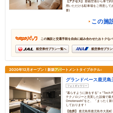
アクセス
那覇空港から車で約9
用いただける駐車場をご用意してお
要)
この施
この施設と交通手段を自由に組み合わせたおトクな
航空券付プラン一覧へ
航空券付プラン
2020年12月オープン！新築
アパ
ートメントタイプホテル♪
グランドベース鹿児島
フォトギャラリー
“暮らすように旅をする” × “Tech Plu
テクノロジーと充実した設備で最大
Omotenashi”をと、 「まっ
しております！
住所
鹿児島県鹿児島市大黒町