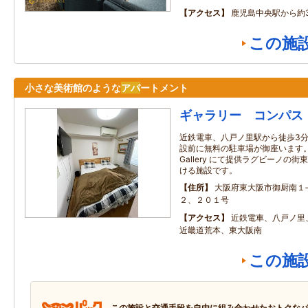
アクセス
鹿児島中央駅から約3
この施
小さな美術館のような
アパ
ートメント
ギャラリー コンパス
近鉄電車、八戸ノ里駅から徒歩3分
設前に無料の駐車場が御座います
Gallery にて提供ラグビーノの
ける施設です。
住所
大阪府東大阪市御厨南１
２、２０１号
アクセス
近鉄電車、八戸ノ里
近畿道荒本、東大阪南
この施
この施設と交通手段を自由に組み合わせたおトクな