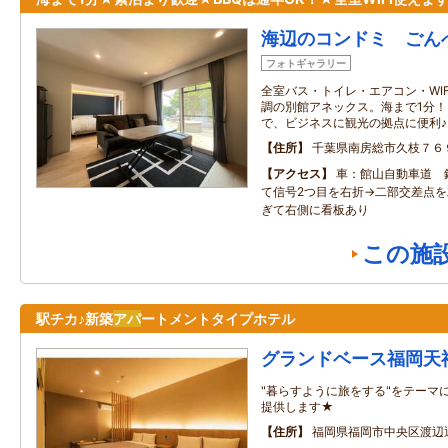
海辺のコンドミ ごん
フォトギャラリー
全室バス・トイレ・エアコン・WI
調の別館アネックス。海まで1分
で、ビジネスに観光の拠点に便利
住所
千葉県南房総市久枝７６
アクセス
車：館山自動車道 
て信号2つ目を右折→二部交差点を
ぎて右側に看板あり
この施
駅チカ♪新築
アパ
ートメントタイプホテル
グランドベース福岡天
"暮らすように旅をする"をテーマ
提供します★
住所
福岡県福岡市中央区渡辺