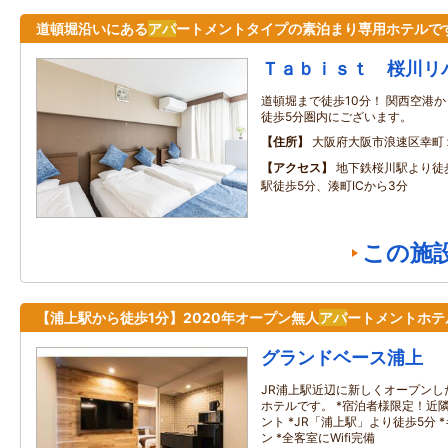
道頓堀沿いにある
アパ
ートメントタイプの素泊まり専用ホテルで
Ｔａｂｉｓｔ 桜川リ
道頓堀まで徒歩10分！ 関西空港
徒歩5分圏内にございます。
住所
大阪府大阪市浪速区幸町
アクセス
地下鉄桜川駅より徒
駅徒歩5分、湊町ICから3分
この施
【浦上駅から徒歩1分】2020年オープン無人
アパ
ートメントホテ
グランドベース浦上
JR浦上駅近辺に新しくオープンし
ホテルです。 *宿泊者様限定！近
ント *JR「浦上駅」より徒歩5分 
ン *全客室にWifi完備