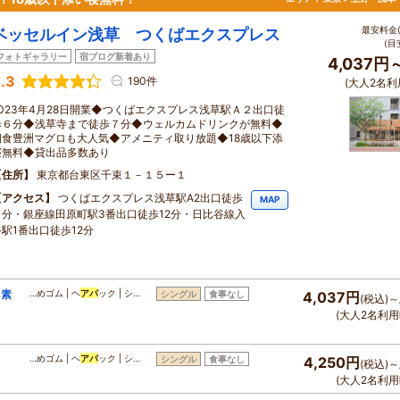
最安料金(
ベッセルイン浅草 つくばエクスプレス
(目
フォトギャラリー
宿ブログ新着あり
4,037円
.3
190件
(大人2名利
2023年4月28日開業◆つくばエクスプレス浅草駅Ａ２出口徒
歩６分◆浅草寺まで徒歩７分◆ウェルカムドリンクが無料◆
朝食豊洲マグロも大人気◆アメニティ取り放題◆18歳以下添
寝無料◆貸出品多数あり
住所
東京都台東区千束１－１５ー１
アクセス
つくばエクスプレス浅草駅A2出口徒歩
MAP
６分・銀座線田原町駅3番出口徒歩12分・日比谷線入
谷駅1番出口徒歩12分
・素
…めゴム | ヘ
アパ
ック | シ…
シングル
食事なし
4,037円
(税込)～
(大人2名利用
…めゴム | ヘ
アパ
ック | シ…
シングル
食事なし
4,250円
(税込)～
(大人2名利用