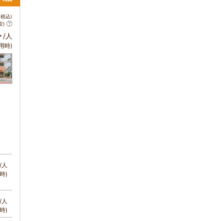
税込)
安)
～
/人
用時)
/人
時)
/人
時)