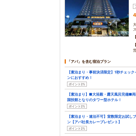
4
「アパ」を含む宿泊プラン
【素泊まり・事前決済限定】1秒チェック
ンにおすすめ！
ポイント2%
【素泊まり】■大浴殿・露天風呂完備■両
国技館となりのタワー型ホテル！
ポイント2%
【素泊まり・連泊不可】室数限定お試し
ン【アパ社長カレープレゼント】
ポイント2%