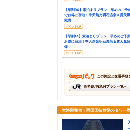
【早割90】素泊まりプラン 早めのご予
でお得に宿泊！準天然光明石温泉＆露天
完備
ポイントUP
【早割14】素泊まりプラン 早めのご予
お得に宿泊！準天然光明石温泉＆露天風
備
ポイントUP
この施設と交通手段
新幹線/特急付プラン一覧へ
大浴殿完備！両国国技館隣のタワー