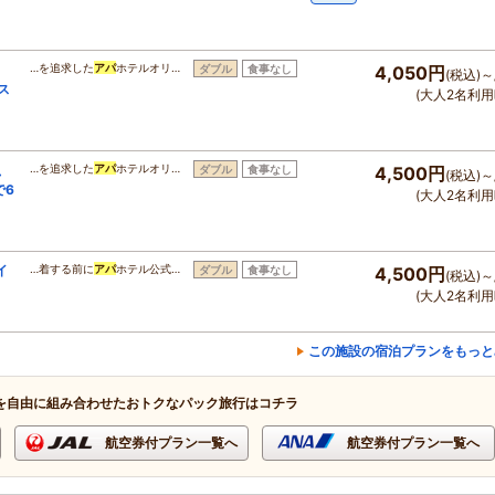
ま
…を追求した
アパ
ホテルオリ…
ダブル
食事なし
4,050円
(税込)～
ス
(大人2名利用
、
…を追求した
アパ
ホテルオリ…
ダブル
食事なし
4,500円
(税込)～
で6
(大人2名利用
イ
…着する前に
アパ
ホテル公式…
ダブル
食事なし
4,500円
(税込)～
(大人2名利用
この施設の宿泊プランをもっと
を自由に組み合わせたおトクなパック旅行はコチラ
航空券付プラン一覧へ
航空券付プラン一覧へ