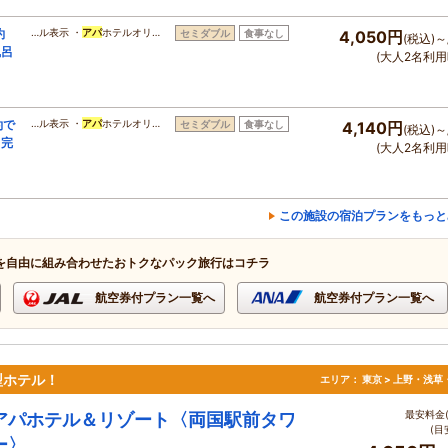
約
…ル表示 ・
アパ
ホテルオリ…
セミダブル
食事なし
4,050円
(税込)～
風呂
(大人2名利用
約で
…ル表示 ・
アパ
ホテルオリ…
セミダブル
食事なし
4,140円
(税込)～
呂完
(大人2名利用
この施設の宿泊プランをもっと
を自由に組み合わせたおトクなパック旅行はコチラ
航空券付プラン一覧へ
航空券付プラン一覧へ
型ホテル！
エリア：
東京 > 上野・浅草
最安料金(
アパホテル＆リゾート〈両国駅前タワ
(目
ー〉