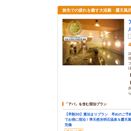
旅先での疲れを癒す大浴殿・露天風
4
「アパ」を含む宿泊プラン
【早割30】素泊まりプラン 早めのご予
でお得に宿泊！準天然光明石温泉＆露天
完備
ポイントUP