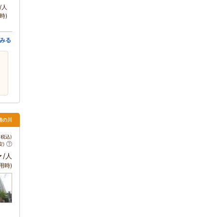
/人
時)
みる
熊の川
税込)
安)
～
/人
用時)