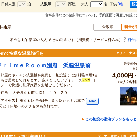
日付未定
泊
部屋
大人
名 子供
0名
人数等
※食事条件などの諸条件については、予約画面で再度ご確認く
合致順
料金が
0軒表示
料金は1泊1部屋の大人1名分の料金です（消費税・サービス料込み）
料金
oomで快適な温泉旅行を
エリア：
大分 
最安料金(
ＰｒｉｍｅＲｏｏｍ別府 浜脇温泉前
(目
4,000円
全部屋にキッチン洗濯機を完備し、施設近くに無料駐車場1台
分もご用意しております。 広々としたデザイナーズ
アパ
ート
(大人2名利
メントで快適な別府旅行をお過ごしください。
住所
大分県別府市浜脇１－１０－２０
アクセス
東別府駅徒歩4分！別府駅からもお車で
MAP
6分と市街地へのアクセスも良好です。
この施設の宿泊プランをもっと
！18歳以下添い寝無料！
エリア：
東京 > 上野・浅草