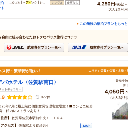
素泊
…めゴム | ヘ
アパ
ック | シ…
シングル
食事なし
4,250円
(税込)～
ウト
(大人2名利用
この施設の宿泊プランをもっと
を自由に組み合わせたおトクなパック旅行はコチラ
航空券付プラン一覧へ
航空券付プラン一覧へ
ネス街・繁華街が近い！
エリア：
佐賀 > 佐賀・古湯・
最安料金(
アパホテル〈佐賀駅南口〉
(目
フォトギャラリー
4,050円
.9
977件
(大人2名利
2025年7月に最上階に個別空調管理客室増室！■コンビニ徒歩
2分 館内レストランあり！
住所
佐賀県佐賀市駅前中央１―１６４
アクセス
佐賀駅より徒歩3分
MAP