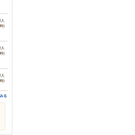
/人
時)
/人
時)
/人
時)
みる