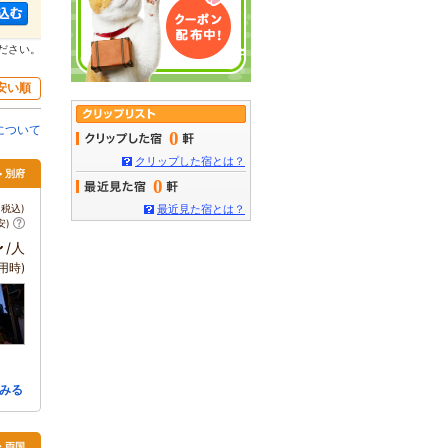
ださい。
安い順
について
0
クリップした宿とは？
> 別府
0
税込)
最近見た宿とは？
安)
～
/人
用時)
みる
・両国