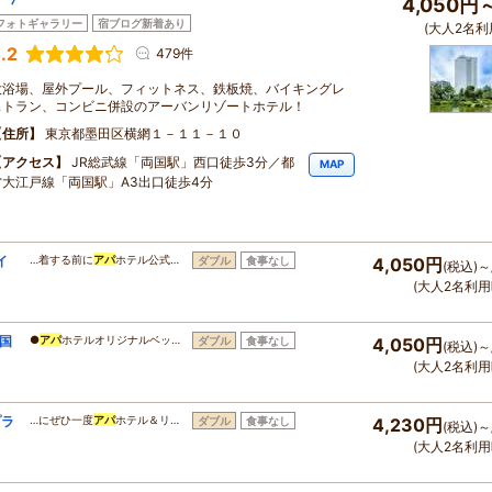
4,050円
フォトギャラリー
宿ブログ新着あり
(大人2名利
.2
479件
大浴場、屋外プール、フィットネス、鉄板焼、バイキングレ
ストラン、コンビニ併設のアーバンリゾートホテル！
住所
東京都墨田区横網１－１１－１０
アクセス
JR総武線「両国駅」西口徒歩3分／都
MAP
営大江戸線「両国駅」A3出口徒歩4分
イ
…着する前に
アパ
ホテル公式…
ダブル
食事なし
4,050円
(税込)～
(大人2名利用
国
●
アパ
ホテルオリジナルベッ…
ダブル
食事なし
4,050円
(税込)～
(大人2名利用
プラ
…にぜひ一度
アパ
ホテル＆リ…
ダブル
食事なし
4,230円
(税込)～
(大人2名利用