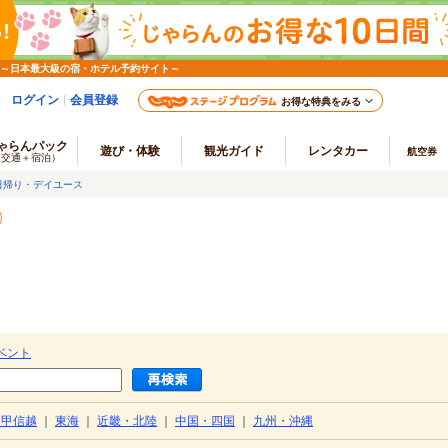
 ～日本最大級の宿・ホテル予約サイト～
ログイン
会員登録
お得な特典をみる
ゃらんパック
遊び・体験
観光ガイド
レンタカー
航空券
（交通＋宿泊）
日帰り・デイユース
ベント
・甲信越
｜
東海
｜
近畿・北陸
｜
中国・四国
｜
九州・沖縄