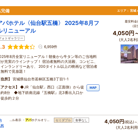
呂完備
エリア：
宮城 
最安料金(
アパホテル〈仙台駅五橋〉 2025年8月フ
(目
ルリニューアル
4,050円
フォトギャラリー
(大人2名利
.3
6,959件
2025年8月全室リニューアル！朝食から牛タン等のご当地料
理が充実のラインナップ！ 宿泊者無料の大浴殿、コンビニ、
コインランドリーあり、 200タイトル以上の映画など宿泊者
は無料で見放題！
住所
宮城県仙台市若林区五橋3丁目1-1
アクセス
◆JR「仙台駅」西口（正面側）から徒
MAP
歩約8分 ◆地下鉄南北線『五橋駅』北3番出入口か
ら徒歩約２分
約
…ル表示 ・
アパ
ホテルオリ…
セミダブル
食事なし
4,050円
(税込)～
風呂
(大人2名利用