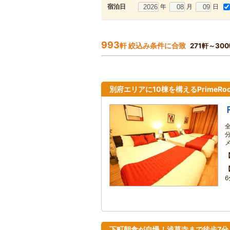
年
月
日
宿泊日
993
軒 絞込み条件に合致
271軒～30
別府エリアに10棟を構えるPrimeR
下町朝食が自慢！浅草寺まで徒歩7分