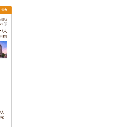
> 仙台
税込)
安)
～
/人
用時)
/人
時)