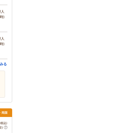
/人
時)
/人
時)
みる
・両国
税込)
安)