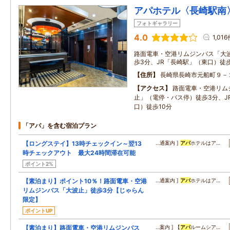
アパホテル〈長崎駅南
フォトギャラリー
4.0
1,01
路面電車・空港リムジンバス「大
歩3分、JR「長崎駅」（東口）徒歩
住所
長崎県長崎市元船町９－
アクセス
路面電車・空港リム
止」（電停・バス停）徒歩3分、J
口）徒歩10分
「アパ」を含む宿泊プラン
【ロングステイ】13時チェックイン～翌13
…通案内 ]
アパ
ホテルはア…
時チェックアウト 最大24時間滞在可能
ポイント2%
【素泊まり】ポイント10％！路面電車・空港
…通案内 ]
アパ
ホテルはア…
リムジンバス「大波止」徒歩3分【じゃらん
限定】
ポイントUP
【素泊まり】路面電車・空港リムジンバス
…案内 ] 【
アパ
ルームシア…