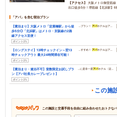
アクセス
大阪メトロ御堂筋線
出口徒歩5分！堺筋線【北浜駅】6
「アパ」を含む宿泊プラン
【素泊まり】大阪メトロ「淀屋橋駅」から徒
…プラン！
アパ
ホテルはア…
歩5分◎「北浜駅」はメトロ・京阪線の2路
線アクセス至便！
ポイント2%
【ロングステイ】13時チェックイン～翌13
…すすめ！
アパ
ホテルはア…
時チェックアウト 最大24時間滞在可能！
ポイント2%
【素泊まり・連泊不可】室数限定お試しプラ
…に是非一度
アパ
ホテル〈淀…
ン【アパ社長カレープレゼント】
ポイント2%
この施
この施設と交通手段を自由に組み合わせたおトクな