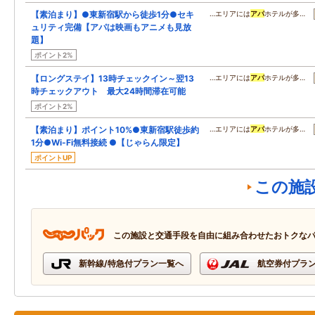
【素泊まり】●東新宿駅から徒歩1分●セキ
…エリアには
アパ
ホテルが多…
ュリティ完備【アパは映画もアニメも見放
題】
ポイント2%
【ロングステイ】13時チェックイン～翌13
…エリアには
アパ
ホテルが多…
時チェックアウト 最大24時間滞在可能
ポイント2%
【素泊まり】ポイント10%●東新宿駅徒歩約
…エリアには
アパ
ホテルが多…
1分●Wi-Fi無料接続 ●【じゃらん限定】
ポイントUP
この施
この施設と交通手段を自由に組み合わせたおトクな
新幹線/特急付プラン一覧へ
航空券付プラ