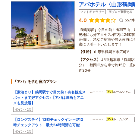
アパホテル〈山形鶴岡
フォトギャラリー
宿ブログ新着あり
4.0
557件
JR鶴岡駅すぐ目の前！出羽三山、
光地にも好アクセス♪館内に24時
完備し、急なご宿泊や悪天候時に
適にサポートいたします！
住所
山形県鶴岡市末広町５－
アクセス
JR羽越本線「鶴岡駅
分） 鶴岡ICから車で約15分 
約30分
「アパ」を含む宿泊プラン
【素泊まり】鶴岡駅すぐ目の前！有名観光ス
…------- 【
アパ
ルームシア…
ポットまで好アクセス♪【アパは映画もアニ
メも見放題】
ポイント2%
【ロングステイ】13時チェックイン～翌13
…------- 【
アパ
ルームシア…
時チェックアウト 最大24時間滞在可能
ポイント2%