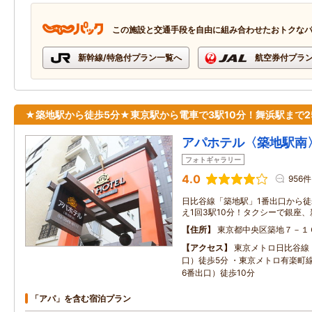
この施設と交通手段を自由に組み合わせたおトクな
新幹線/特急付プラン一覧へ
航空券付プラ
★築地駅から徒歩5分★東京駅から電車で3駅10分！舞浜駅まで2
アパホテル〈築地駅南
フォトギャラリー
4.0
956件
日比谷線「築地駅」1番出口から徒
え1回3駅10分！タクシーで銀座、
住所
東京都中央区築地７－１
アクセス
東京メトロ日比谷線
口）徒歩5分 ・東京メトロ有楽町
6番出口）徒歩10分
「アパ」を含む宿泊プラン