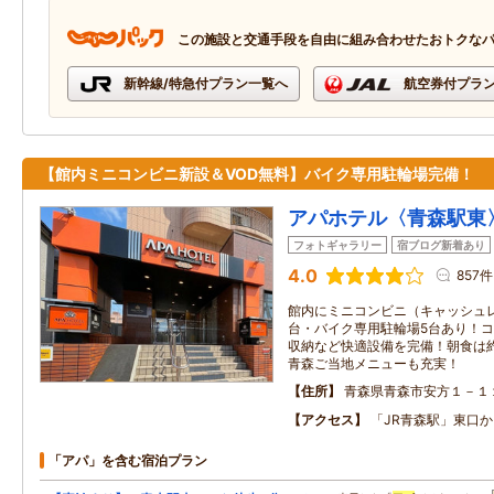
この施設と交通手段を自由に組み合わせたおトクな
新幹線/特急付プラン一覧へ
航空券付プラ
【館内ミニコンビニ新設＆VOD無料】バイク専用駐輪場完備！
アパホテル〈青森駅東
フォトギャラリー
宿ブログ新着あり
4.0
857件
館内にミニコンビニ（キャッシュレ
台・バイク専用駐輪場5台あり！
収納など快適設備を完備！朝食は
青森ご当地メニューも充実！
住所
青森県青森市安方１－１
アクセス
「JR青森駅」東口か
「アパ」を含む宿泊プラン