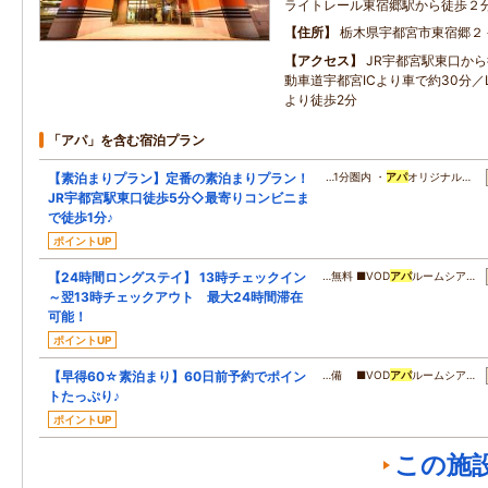
ライトレール東宿郷駅から徒歩２
住所
栃木県宇都宮市東宿郷２
アクセス
JR宇都宮駅東口か
動車道宇都宮ICより車で約30分／
より徒歩2分
「アパ」を含む宿泊プラン
【素泊まりプラン】定番の素泊まりプラン！
…1分圏内 ・
アパ
オリジナル…
JR宇都宮駅東口徒歩5分◇最寄りコンビニま
で徒歩1分♪
ポイントUP
【24時間ロングステイ】 13時チェックイン
…無料 ■VOD
アパ
ルームシア…
～翌13時チェックアウト 最大24時間滞在
可能！
ポイントUP
【早得60☆素泊まり】60日前予約でポイン
…備 ■VOD
アパ
ルームシア…
トたっぷり♪
ポイントUP
この施