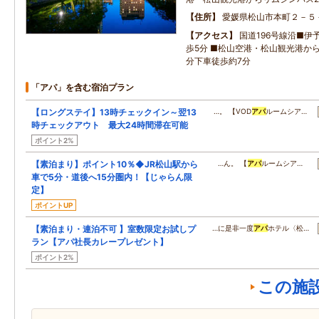
住所
愛媛県松山市本町２－５
アクセス
国道196号線沿■伊
歩5分 ■松山空港・松山観光港か
分下車徒歩約7分
「アパ」を含む宿泊プラン
【ロングステイ】13時チェックイン～翌13
…。 【VOD
アパ
ルームシア…
時チェックアウト 最大24時間滞在可能
ポイント2%
【素泊まり】ポイント10％◆JR松山駅から
…ん。 【
アパ
ルームシア…
車で5分・道後へ15分圏内！【じゃらん限
定】
ポイントUP
【素泊まり・連泊不可 】室数限定お試しプ
…に是非一度
アパ
ホテル〈松…
ラン【アパ社長カレープレゼント】
ポイント2%
この施