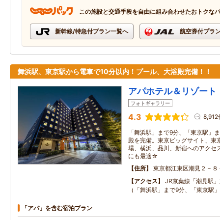
この施設と交通手段を自由に組み合わせたおトクな
新幹線/特急付プラン一覧へ
航空券付プラ
舞浜駅、東京駅から電車で10分以内！プール、大浴殿完備！！
アパホテル＆リゾート
フォトギャラリー
4.3
8,91
「舞浜駅」まで9分、「東京駅」ま
殿を完備。東京ビッグサイト、東
場、横浜、品川、新宿へのアクセ
にも最適☆
住所
東京都江東区潮見２－８
アクセス
JR京葉線「潮見駅
（「舞浜駅」まで9分、「東京駅」
「アパ」を含む宿泊プラン