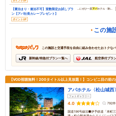
ポイントUP
【素泊まり・連泊不可】室数限定お試しプラ
…にぜひ一度
アパ
ホテル〈駒…
ン【アパ社長カレープレゼント】
ポイントUP
この施
この施設と交通手段を自由に組み合わせたおトクな
新幹線/特急付プラン一覧へ
航空券付プラ
【VOD視聴無料！200タイトル以上見放題！】コンビニ目の前の
アパホテル〈松山城西
フォトギャラリー
4.0
792件
国道196号線沿■伊予鉄道「本町
港・松山観光港からリムジンバス2