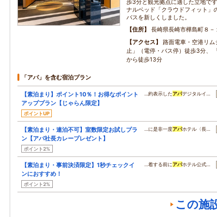
歩3分と観光拠点に適した立地で
ナルベッド「クラウドフィット」
バスを新しくしました。
住所
長崎県長崎市樺島町８－
アクセス
路面電車・空港リム
止」（電停・バス停）徒歩3分、 
から徒歩13分
「アパ」を含む宿泊プラン
【素泊まり】ポイント10％！お得なポイント
…約表示した
アパ
デジタルイ…
アッププラン【じゃらん限定】
ポイントUP
【素泊まり・連泊不可】室数限定お試しプラ
…に是非一度
アパ
ホテル〈長…
ン【アパ社長カレープレゼント】
ポイント2%
【素泊まり・事前決済限定】1秒チェックイ
…着する前に
アパ
ホテル公式…
ンにおすすめ！
ポイント2%
この施