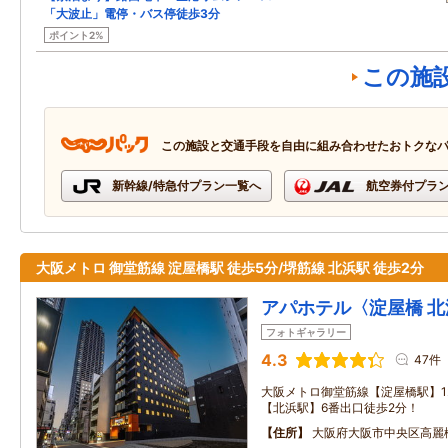
「大波止」電停・バス停徒歩3分
ポイント2%
この施
この施設と交通手段を自由に組み合わせたおトクな
新幹線/特急付プラン一覧へ
航空券付プラ
大阪メトロ 御堂筋線 淀屋橋駅 徒歩5分/堺筋線 北浜駅 徒歩2分
アパホテル〈淀屋橋 
フォトギャラリー
4.3
47件
大阪メトロ御堂筋線【淀屋橋駅】1
【北浜駅】6番出口徒歩2分！
住所
大阪府大阪市中央区高麗