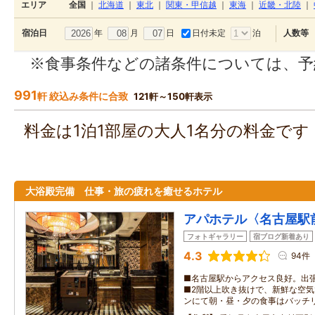
エリア
全国
｜
北海道
｜
東北
｜
関東・甲信越
｜
東海
｜
近畿・北陸
｜
年
月
日
日付未定
泊
宿泊日
人数等
※食事条件などの諸条件については、予
991
軒 絞込み条件に合致
121軒～150軒表示
料金は1泊1部屋の大人1名分の料金で
大浴殿完備 仕事・旅の疲れを癒せるホテル
アパホテル〈名古屋駅
フォトギャラリー
宿ブログ新着あり
4.3
94件
■名古屋駅からアクセス良好。出
■2階以上吹き抜けで、新鮮な空気
ンにて朝・昼・夕の食事はバッチ