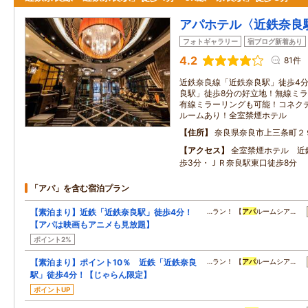
アパホテル〈近鉄奈良
フォトギャラリー
宿ブログ新着あり
4.2
81件
近鉄奈良線「近鉄奈良駅」徒歩4分
良駅」徒歩8分の好立地！無線ミラ
有線ミラーリングも可能！コネク
ルームあり！全室禁煙ホテル
住所
奈良県奈良市上三条町２
アクセス
全室禁煙ホテル 近
歩3分・ＪＲ奈良駅東口徒歩8分
「アパ」を含む宿泊プラン
【素泊まり】近鉄「近鉄奈良駅」徒歩4分！
…ラン！ 【
アパ
ルームシア…
【アパは映画もアニメも見放題】
ポイント2%
【素泊まり】ポイント10％ 近鉄「近鉄奈良
…ラン！ 【
アパ
ルームシア…
駅」徒歩4分！【じゃらん限定】
ポイントUP