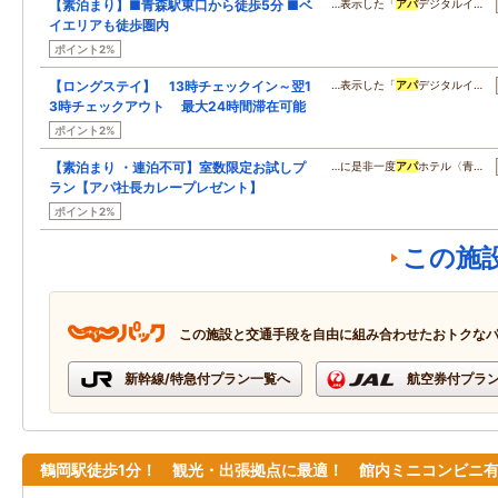
【素泊まり】■青森駅東口から徒歩5分 ■ベ
…表示した「
アパ
デジタルイ…
イエリアも徒歩圏内
ポイント2%
【ロングステイ】 13時チェックイン～翌1
…表示した「
アパ
デジタルイ…
3時チェックアウト 最大24時間滞在可能
ポイント2%
【素泊まり ・連泊不可】室数限定お試しプ
…に是非一度
アパ
ホテル〈青…
ラン【アパ社長カレープレゼント】
ポイント2%
この施
この施設と交通手段を自由に組み合わせたおトクな
新幹線/特急付プラン一覧へ
航空券付プラ
鶴岡駅徒歩1分！ 観光・出張拠点に最適！ 館内ミニコンビニ