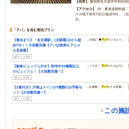
住所
愛知県名古屋市中村区則武
アクセス
JR、東海道新幹線
スカ地下街(E7出口)徒歩4分。（
分。
「アパ」を含む宿泊プラン
【素泊まり】「名古屋駅」(太閤通口)から徒
…仕様】 ●
アパ
デジタルイ…
歩7分！！大浴殿完備【アパは映画もアニメ
も見放題】
ポイント2%
【朝食ビュッフェ付き】和洋中50種類以上
…ンです。
アパ
ホテルは15…
のビュッフェ！【大浴殿完備！】
ポイント2%
【2食付き】夕食はメインが1種類のお手軽セ
…古屋飯 ・
アパ
ホテル特製…
ット【大浴殿完備！】
ポイント2%
この施