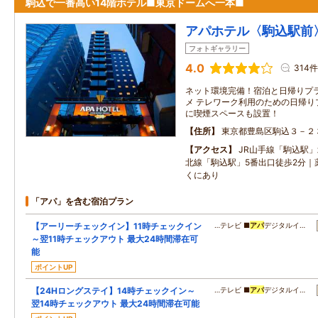
駒込で一番高い14階ホテル■東京ドームへ一本■
アパホテル〈駒込駅前
フォトギャラリー
4.0
314件
ネット環境完備！宿泊と日帰りプ
メ テレワーク利用のための日帰り
に喫煙スペースも設置！
住所
東京都豊島区駒込３－２
アクセス
JR山手線「駒込駅
北線「駒込駅」5番出口徒歩2分｜
くにあり
「アパ」を含む宿泊プラン
【アーリーチェックイン】11時チェックイン
…テレビ ■
アパ
デジタルイ…
～翌11時チェックアウト 最大24時間滞在可
能
ポイントUP
【24Hロングステイ】14時チェックイン～
…テレビ ■
アパ
デジタルイ…
翌14時チェックアウト 最大24時間滞在可能