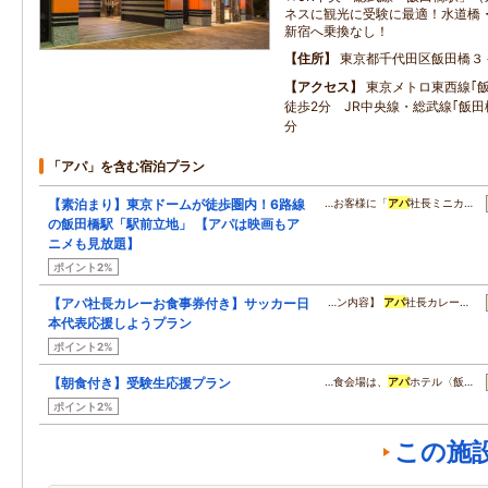
ネスに観光に受験に最適！水道橋
新宿へ乗換なし！
住所
東京都千代田区飯田橋３
アクセス
東京メトロ東西線｢飯田
徒歩2分 JR中央線・総武線｢飯田橋
分
「アパ」を含む宿泊プラン
【素泊まり】東京ドームが徒歩圏内！6路線
…お客様に「
アパ
社長ミニカ…
の飯田橋駅「駅前立地」 【アパは映画もア
ニメも見放題】
ポイント2%
【アパ社長カレーお食事券付き】サッカー日
…ン内容】
アパ
社長カレー…
本代表応援しようプラン
ポイント2%
【朝食付き】受験生応援プラン
…食会場は、
アパ
ホテル〈飯…
ポイント2%
この施