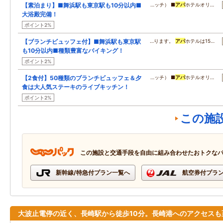
【素泊まり】■舞浜駅も東京駅も10分以内■
…ッチ） ■
アパ
ホテルオリ…
大浴殿完備！
ポイント2%
【ブランチビュッフェ付】■舞浜駅も東京駅
…ります。
アパ
ホテルは15…
も10分以内■種類豊富なバイキング！
ポイント2%
【2食付】50種類のブランチビュッフェ＆夕
…ッチ） ■
アパ
ホテルオリ…
食は大人気ステーキのライブキッチン！
ポイント2%
この施
この施設と交通手段を自由に組み合わせたおトクな
新幹線/特急付プラン一覧へ
航空券付プラ
大波止電停の近く、長崎駅から徒歩10分。長崎港へのアクセスも