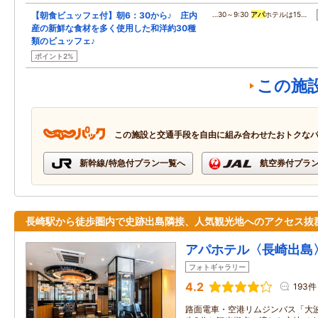
【朝食ビュッフェ付】朝6：30から♪ 庄内
…30～9:30
アパ
ホテルは15…
産の新鮮な食材を多く使用した和洋約30種
類のビュッフェ♪
ポイント2%
この施
この施設と交通手段を自由に組み合わせたおトクな
新幹線/特急付プラン一覧へ
航空券付プラ
長崎駅から徒歩圏内で史跡出島隣接、人気観光地へのアクセス抜
アパホテル〈長崎出島
フォトギャラリー
4.2
193件
路面電車・空港リムジンバス「大