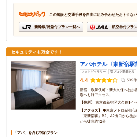
この施設と交通手段を自由に組み合わせたおトクな
新幹線/特急付プラン一覧へ
航空券付プラ
セキュリティも万全です！
アパホテル〈東新宿駅
フォトギャラリー
宿ブログ新着あり
4.4
509件
新宿・歌舞伎町・新大久保へ徒歩圏
場へも好アクセス。
住所
東京都新宿区大久保1-1-
アクセス
●東京メトロ副都心
「東新宿駅」B2、A2出口から徒
から徒歩約12分
「アパ」を含む宿泊プラン