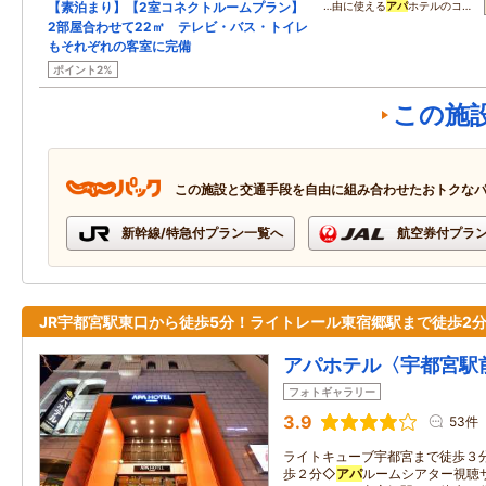
【素泊まり】【2室コネクトルームプラン】
…由に使える
アパ
ホテルのコ…
2部屋合わせて22㎡ テレビ・バス・トイレ
もそれぞれの客室に完備
ポイント2%
この施
この施設と交通手段を自由に組み合わせたおトクな
新幹線/特急付プラン一覧へ
航空券付プラ
JR宇都宮駅東口から徒歩5分！ライトレール東宿郷駅まで徒歩2分
アパホテル〈宇都宮駅
フォトギャラリー
3.9
53件
ライトキューブ宇都宮まで徒歩３
歩２分◇
アパ
ルームシアター視聴サ