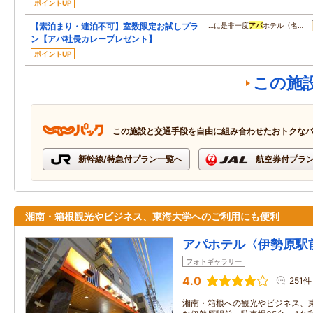
ポイントUP
【素泊まり・連泊不可】室数限定お試しプラ
…に是非一度
アパ
ホテル〈名…
ン【アパ社長カレープレゼント】
ポイントUP
この施
この施設と交通手段を自由に組み合わせたおトクな
新幹線/特急付プラン一覧へ
航空券付プラ
湘南・箱根観光やビジネス、東海大学へのご利用にも便利
アパホテル〈伊勢原駅
フォトギャラリー
4.0
251件
湘南・箱根への観光やビジネス、