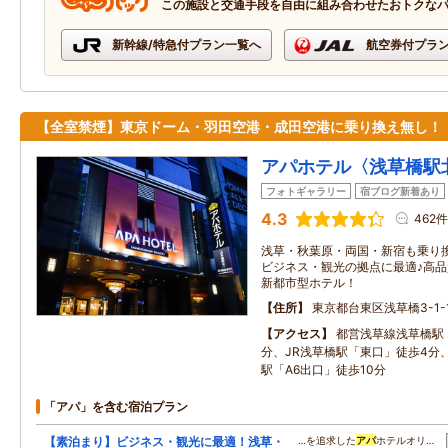
この施設と交通手段を自由に組み合わせたおトクな
新幹線/特急付プラン一覧へ
航空券付プラ
【全室禁煙】東京ドーム・羽田空港・成田空港に乗り換え無し！
アパホテル〈浅草橋駅
フォトギャラリー
宿ブログ新着あり
4.3
462件
浅草・秋葉原・両国・新宿も乗り
ビジネス・観光の拠点に最適♪高
新都市型ホテル！
住所
東京都台東区浅草橋3-1-
アクセス
都営浅草線浅草橋駅
分、JR浅草橋駅「東口」徒歩4分
駅「A6出口」徒歩10分
「アパ」を含む宿泊プラン
【素泊まり】ビジネス・観光に最適！浅草・
…を追求した
アパ
ホテルオリ…