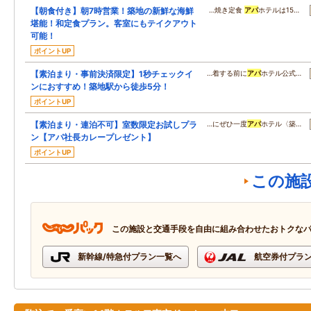
【朝食付き】朝7時営業！築地の新鮮な海鮮
…焼き定食
アパ
ホテルは15…
堪能！和定食プラン。客室にもテイクアウト
可能！
ポイントUP
【素泊まり・事前決済限定】1秒チェックイ
…着する前に
アパ
ホテル公式…
ンにおすすめ！築地駅から徒歩5分！
ポイントUP
【素泊まり・連泊不可】室数限定お試しプラ
…にぜひ一度
アパ
ホテル〈築…
ン【アパ社長カレープレゼント】
ポイントUP
この施
この施設と交通手段を自由に組み合わせたおトクな
新幹線/特急付プラン一覧へ
航空券付プラ