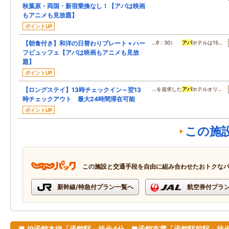
秋葉原・両国・新宿乗換なし！【アパは映画
もアニメも見放題】
ポイントUP
【朝食付き】和洋の日替わりプレート＋ハー
…9：30）
アパ
ホテルは15…
フビュッフェ【アパは映画もアニメも見放
題】
ポイントUP
【ロングステイ】13時チェックイン～翌13
…を追求した
アパ
ホテルオリ…
時チェックアウト 最大24時間滞在可能
ポイントUP
この施
この施設と交通手段を自由に組み合わせたおトクな
新幹線/特急付プラン一覧へ
航空券付プラ
■JR函館本線「函館駅」徒歩4分 ■函館市電「函館駅前駅」徒