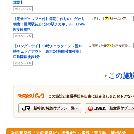
放題】
ポイント2%
【朝食ビュッフェ付】毎朝手作りのこだわり
…です。 [
アパ
ルームシア…
朝食！延岡駅徒歩1分の駅チカホテル □Wi-
Fi接続無料
ポイント2%
【ロングステイ】13時チェックイン～翌13
… 場所：PNP
アパ
ホテル宮崎…
時チェックアウト 最大24時間滞在可能！
□延岡駅徒歩1分
ポイント2%
この施
この施設と交通手段を自由に組み合わせたおトクな
新幹線/特急付プラン一覧へ
航空券付プラ
近鉄奈良線「近鉄奈良駅」徒歩4分・JR線「奈良駅」徒歩8分