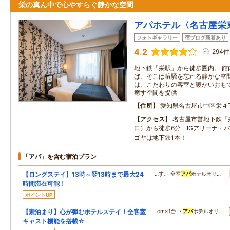
栄の真ん中で心やすらぐ静かな空間
アパホテル〈名古屋栄
フォトギャラリー
宿ブログ新着あり
4.2
294件
地下鉄「栄駅」から徒歩圏内。 館
ば、そこは喧騒を忘れる静かな空間
は、こだわりの客室と暖かいおもて
癒す空間を提供
住所
愛知県名古屋市中区栄４
アクセス
名古屋市営地下鉄『
口）から徒歩6分 IGアリーナ・
ゴヤは地下鉄1本！
「アパ」を含む宿泊プラン
【ロングステイ】13時～翌13時まで最大24
…す。 全室
アパ
ホテルオリ…
時間滞在可能！
ポイントUP
【素泊まり】心が弾むホテルステイ！全客室
…cm×1台 ・
アパ
ホテルオリ…
キャスト機能を搭載☆