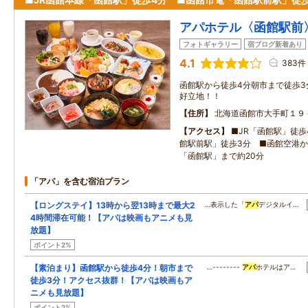
アパホテル〈函館駅前
フォトギャラリー
宿ブログ新着あり
4.1
383件
函館駅から徒歩4分朝市まで徒歩3
好立地！！
住所
北海道函館市大手町１９
アクセス
■JR「函館駅」徒歩
館駅前駅」徒歩3分 ■函館空港
「函館駅」まで約20分
「アパ」を含む宿泊プラン
【ロングステイ】13時から翌13時まで最大2
…表示した「
アパ
デジタルイ…
4時間滞在可能！【アパは映画もアニメも見
放題】
ポイント2%
【素泊まり】函館駅から徒歩4分！朝市まで
…--------
アパ
ホテルはア…
徒歩3分！アクセス抜群！【アパは映画もア
ニメも見放題】
ポイント2%