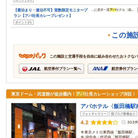
【素泊まり・連泊不可】室数限定モニタープ
…に是非一度
アパ
ホテル〈函…
ラン【アパ社長カレープレゼント】
ポイント2%
この施
この施設と交通手段を自由に組み合わせたおトクな
航空券付プラン一覧へ
航空券付プラン
東京ドーム・武道館が徒歩圏内！
アパ
社長カレーショップ併設！
アパホテル〈飯田橋駅
フォトギャラリー
宿ブログ新着あり
4.2
303
☆東京メトロ東西線「飯田橋駅」（
☆JR中央・総武線「飯田橋駅」（