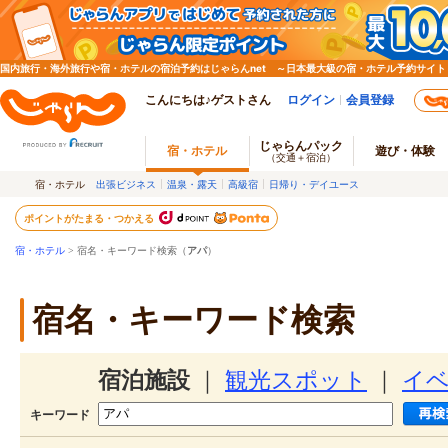
国内旅行・海外旅行や宿・ホテルの宿泊予約はじゃらんnet ～日本最大級の宿・ホテル予約サイト
こんにちは♪ゲストさん
ログイン
会員登録
じゃらんパック
宿・ホテル
遊び・体験
（交通＋宿泊）
宿・ホテル
出張ビジネス
温泉・露天
高級宿
日帰り・デイユース
ポイントがたまる・つかえる
宿・ホテル
> 宿名・キーワード検索（
アパ
）
宿名・キーワード検索
宿泊施設
｜
観光スポット
｜
イ
キーワード