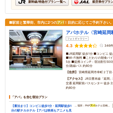
新幹線/特急付プラン一覧へ
航空券付プラ
■駅前と繁華街、市内に2つの
アパ
！目的に応じてご予約下さい
アパホテル〈宮崎延岡
フォトギャラリー
4.3
346
■JR延岡駅 徒歩1分 ■コンビニ 徒
■Wi-Fi無料 ■こだわりの朝食
5台 ■提携コインP：宿泊割引500円
分/路線バス 約80分
住所
宮崎県延岡市幸町２丁目
アクセス
JR日豊本線「延岡」駅 
交通 延岡駅前バスセンター 徒歩 2分
約80分
「アパ」を含む宿泊プラン
【素泊まり】コンビニ徒歩1分・延岡駅徒歩1
… 場所：PNP
アパ
ホテル宮崎…
分の駅チカホテル【アパは映画もアニメも見