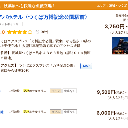
ば、秋葉原へも快適な至便立地！
エリア：
茨城 > つく
最安料金(
アパホテル〈つくば万博記念公園駅前〉
(目
フォトギャラリー
3,750円
.0
36件
(大人2名利
つくばエクスプレス「万博記念公園」駅東口から徒歩30秒の
極上至便立地！ 大型駐車場完備で車でのアクセス抜群！
住所
茨城県つくば市島名４３８３番地（諏訪Ｃ１９街区
１５画地）
アクセス
つくばエクスプレス「万博記念公園」
MAP
駅東口から徒歩30秒
5
…料放映 ・
アパ
ホテルオリ…
ツイン
食事なし
9,500円
(税込)～
(大人2名利用
！徒
…料放映 ・
アパ
ホテルオリ…
ダブル
食事なし
6,000円
(税込)～
(大人2名利用