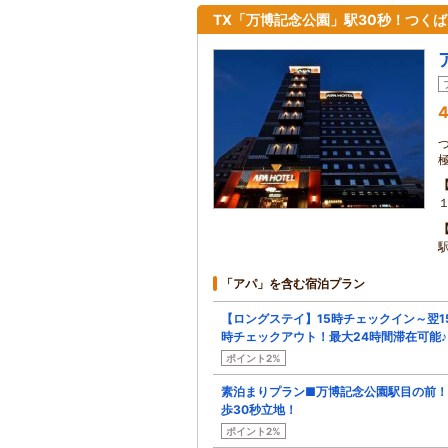
TX「万博記念公園」駅30秒！つく
4
「アパ」を含む宿泊プラン
【ロングステイ】15時チェックイン～翌1
時チェックアウト！最大24時間滞在可能♪
ポイント2%
素泊まりプラン■万博記念公園駅目の前
歩30秒立地！
ポイント2%