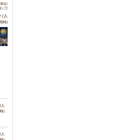
税込)
安)
～
/人
用時)
/人
時)
/人
時)