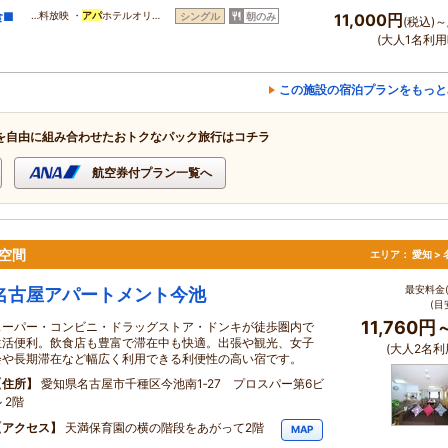
食■
…料放映 ・
アパ
ホテルオリ…
シングル
朝のみ
11,000円
(税込)～
(大人1名利用
この施設の宿泊プランをもっと
を自由に組み合わせたおトクなパック旅行はコチラ
航空券付プラン一覧へ
空間
エリア：
愛知 >
最安料金(
名古屋アパートメント今池
(目
11,760円
スーパー・コンビニ・ドラッグストア・ドンキが徒歩圏内で
生活便利。飲食店も豊富で滞在中も快適。出張や観光、女子
(大人2名利
会や長期滞在など幅広く利用できる利便性の高い宿です。
住所
愛知県名古屋市千種区今池南1‐27 プロスパー第6ビ
 2階
アクセス
天満保育園の横の階段をあがって2階
MAP