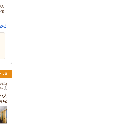
/人
時)
みる
 名古屋
税込)
安)
～
/人
用時)