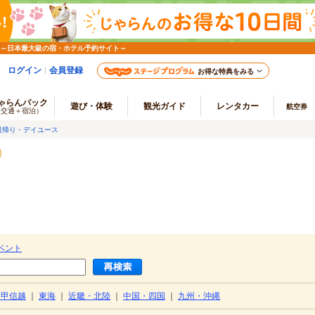
 ～日本最大級の宿・ホテル予約サイト～
ログイン
会員登録
お得な特典をみる
ゃらんパック
遊び・体験
観光ガイド
レンタカー
航空券
（交通＋宿泊）
日帰り・デイユース
ベント
・甲信越
｜
東海
｜
近畿・北陸
｜
中国・四国
｜
九州・沖縄