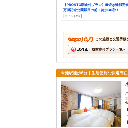
【PRONTO朝食付プラン】■焼き鮭和定
万博記念公園駅目の前！徒歩30秒！
ポイント2%
この施設と交通手段
航空券付プラン一覧へ
今池駅徒歩6分｜生活便利な快適滞在
ル