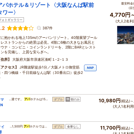
最安料金(
アパホテル＆リゾート〈大阪なんば駅前
(目
タワー〉
4,770円
フォトギャラリー
(大人2名利
.2
387件
空に抱かれる地上135mのアーバンリゾート。40階展望プール
とレストランからの絶景は必見。4階に6種の大きなお風呂と
サウナ・コンビニ・コインランドリーを、2階にBARとレスト
ランを完備し、上質な安らぎへ。
住所
大阪府大阪市浪速区湊町１‐２‐１３
アクセス
JR難波駅徒歩1分／大阪メトロ御堂筋
MAP
線・四つ橋線・千日前線なんば駅（30番出口）徒歩2
分
ーマ
…適です。
アパ
ホテルは15…
ダブル
朝のみ
10,980円
(税込)～
N
(大人1名利用
クイ
…1,500円
アパ
ホテルでは…
ダブル
食事なし
11,700円
(税込)～
滞
(大人1名利用