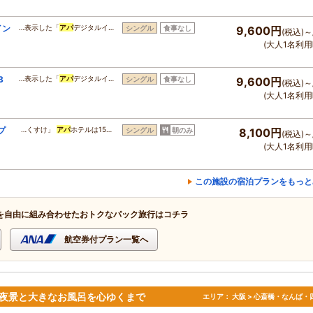
イン
…表示した「
アパ
デジタルイ…
シングル
食事なし
9,600円
(税込)～
(大人1名利用
3
…表示した「
アパ
デジタルイ…
シングル
食事なし
9,600円
(税込)～
(大人1名利用
プ
…くすけ」
アパ
ホテルは15…
シングル
朝のみ
8,100円
(税込)～
(大人1名利用
この施設の宿泊プランをもっと
を自由に組み合わせたおトクなパック旅行はコチラ
航空券付プラン一覧へ
の夜景と大きなお風呂を心ゆくまで
エリア：
大阪 > 心斎橋・なんば・