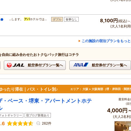
へ●
…します。
アパ
ホテルでは…
ダブル
食事なし
8,100円
(税込)～
(大人1名利用
この施設の宿泊プランをもっと
を自由に組み合わせたおトクなパック旅行はコチラ
航空券付プラン一覧へ
航空券付プラン一覧へ
でゆったり滞在｜バス・トイレ別♪
エリア：
大阪 > 大阪南部（堺・岸和田・関西
最安料金(
ザ・ベース・堺東・アパートメントホテ
(目
ル
4,000円
フォトギャラリー
宿ブログ新着あり
(大人2名利
.6
262件