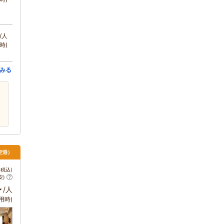
/人
時)
みる
空港）
税込)
安)
～
/人
用時)