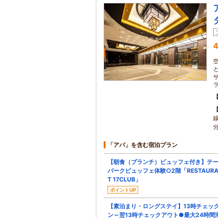
4
「アパ」を含む宿泊プラン
【朝食（ブランチ）ビュッフェ付き】テ
パークビュッフェ体験○2階「RESTAURA
T 17CLUB」
ポイントUP
【素泊まり・ロングステイ】13時チェッ
ン～翌13時チェックアウト●最大24時間