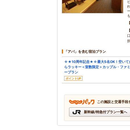
「アパ」を含む宿泊プラン
☆★10周年記念★☆最大5名OK！空いて
らラッキー＜室数限定＞カップル・ファ
ープラン
ポイントUP
この施設と交通手段
新幹線/特急付プラン一覧へ