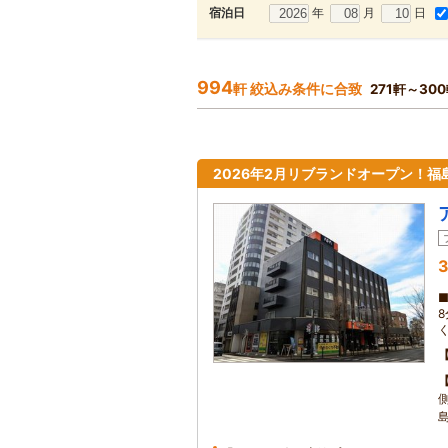
年
月
日
宿泊日
994
軒 絞込み条件に合致
271軒～30
2026年2月リブランドオープン！
3