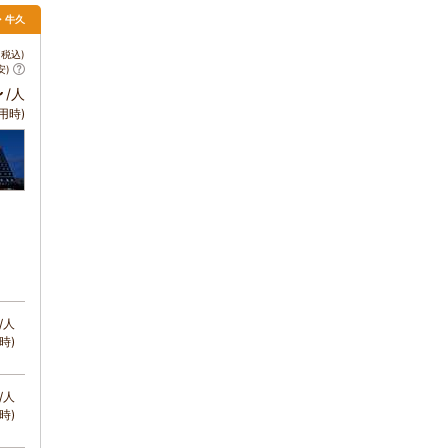
ば・牛久
税込)
安)
～
/人
用時)
/人
時)
/人
時)