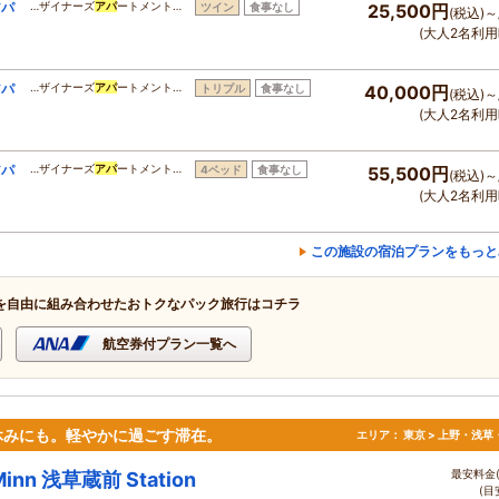
アパ
…ザイナーズ
アパ
ートメント…
ツイン
食事なし
25,500円
(税込)～
(大人2名利用
アパ
…ザイナーズ
アパ
ートメント…
トリプル
食事なし
40,000円
(税込)～
(大人2名利用
アパ
…ザイナーズ
アパ
ートメント…
4ベッド
食事なし
55,500円
(税込)～
(大人2名利用
この施設の宿泊プランをもっと
を自由に組み合わせたおトクなパック旅行はコチラ
航空券付プラン一覧へ
休みにも。軽やかに過ごす滞在。
エリア：
東京 > 上野・浅草
最安料金(
Minn 浅草蔵前 Station
(目