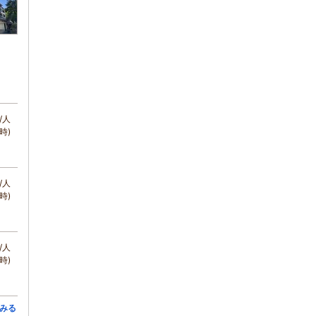
/人
時)
/人
時)
/人
時)
みる