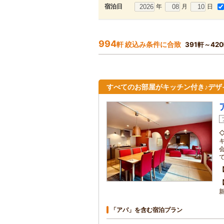
年
月
日
宿泊日
994
軒 絞込み条件に合致
391軒～42
すべてのお部屋がキッチン付き♪デザ
「アパ」を含む宿泊プラン