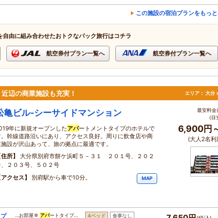
この施設の宿泊プランをもっと
を自由に組み合わせたおトクなパック旅行はコチラ
航空券付プラン一覧へ
航空券付プラン一覧へ
屋！近辺の商業施設も充実！
エリア：
大分 
最安料金(
松亀ビル‐シーサイドマンション
(目
6,900円
2019年に新規オープンした
アパ
ートメントタイプのホテルで
す。幹線道路沿いにあり、アクセス良好。周りに飲食店や商
(大人2名利
業施設が沢山あって、旅の拠点に最適です。
住所
大分県別府市餅ケ浜町５－３１ ２０１号、２０２
号、２０３号、５０２号
アクセス
別府駅から車で10分。
MAP
りプ
…お部屋☆
アパ
ートタイプ…
4ベッド
食事なし
7,650円