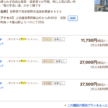
に縛られず自由な散策・温泉巡りが可能。特に人気の高い外
湯「熊の手洗い湯」のすぐ隣です
住所
長野県下高井郡野沢温泉村豊郷８９５５
アクセス
上信越道豊田飯山ICから約30分 北陸
MAP
新幹線ＪＲ飯山駅よりバスにて25分
チ
…ザイナーズ
アパ
ートメント…
ツイン
食事なし
11,750円
(税込)～
アパ
(大人2名利用
チ
…ザイナーズ
アパ
ートメント…
4ベッド
食事なし
27,000円
(税込)～
アパ
(大人2名利用
チ
…ザイナーズ
アパ
ートメント…
その他
食事なし
27,500円
(税込)～
アパ
(大人2名利用
この施設の宿泊プランをもっと