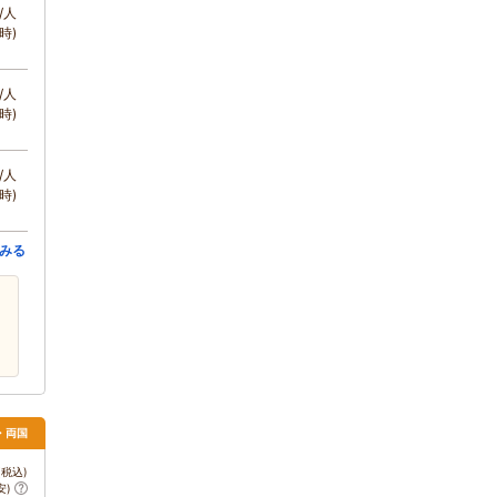
/人
時)
/人
時)
/人
時)
みる
・両国
税込)
安)