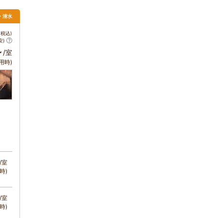
岡・清水
税込)
安)
～
/室
用時)
/室
時)
/室
時)