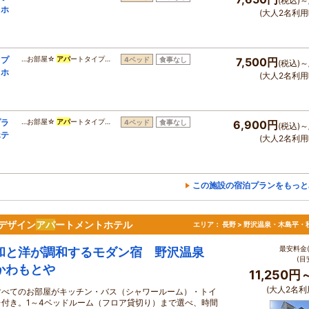
(税込)～
るホ
(大人2名利用
りプ
…お部屋☆
アパ
ートタイプ…
4ベッド
食事なし
7,500円
(税込)～
るホ
(大人2名利用
プラ
…お部屋☆
アパ
ートタイプ…
4ベッド
食事なし
6,900円
(税込)～
ホテ
(大人2名利用
この施設の宿泊プランをもっと
デザイン
アパ
ートメントホテル
エリア：
長野 > 野沢温泉・木島平・
最安料金(
和と洋が調和するモダン宿 野沢温泉
(目
かわもとや
11,250円
(大人2名利
すべてのお部屋がキッチン・バス（シャワールーム）・トイ
レ付き。1～4ベッドルーム（フロア貸切り）まで選べ、時間