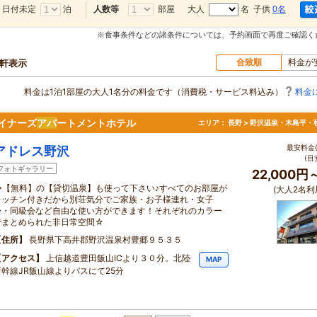
日付未定
泊
部屋
大人
名 子供
0名
人数等
※食事条件などの諸条件については、予約画面で再度ご確認く
合致順
料金が
0軒表示
料金は1泊1部屋の大人1名分の料金です（消費税・サービス料込み）
料金
イナーズ
アパ
ートメントホテル
エリア：
長野 > 野沢温泉・木島平・
最安料金(
アドレス野沢
(目
フォトギャラリー
22,000円
◇【無料】の【貸切温泉】も使って下さい♪すべてのお部屋が
(大人2名利
キッチン付きだから別荘気分でご家族・お子様連れ・女子
会・同級会など自由な使い方ができます！それぞれのカラー
でまとめられた非日常空間☆
住所
長野県下高井郡野沢温泉村豊郷９５３５
アクセス
上信越道豊田飯山ICより３０分。北陸
MAP
新幹線JR飯山線よりバスにて25分