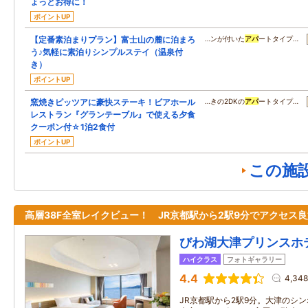
ょっとお得に！
ポイントUP
【定番素泊まりプラン】富士山の麓に泊まろ
…ンが付いた
アパ
ートタイプ…
う♪気軽に素泊りシンプルステイ（温泉付
き）
ポイントUP
窯焼きピッツアに豪快ステーキ！ビアホール
…きの2DKの
アパ
ートタイプ…
レストラン『グランテーブル』で使える夕食
クーポン付☆1泊2食付
ポイントUP
この施
高層38F全室レイクビュー！ JR京都駅から2駅9分でアクセス良
びわ湖大津プリンスホ
ハイクラス
フォトギャラリー
4.4
4,34
JR京都駅から2駅9分。大津のシ