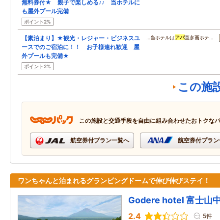
無料券付★ 親子で楽しめる♪♪ 当ホテルに
も屋外プール完備
ポイント2%
【素泊まり】★観光・レジャー・ビジネスユ
…当ホテルは
アパ
直参画ホテ…
ースでのご宿泊に！！ お子様連れ歓迎 屋
外プールも完備★
ポイント2%
この施
この施設と交通手段を自由に組み合わせたおトクな
航空券付プラン一覧へ
航空券付プラン
ワンちゃんと泊まれるグランピングドームで伸び伸びステイ！
Godere hotel 富士山中
2.4
5件