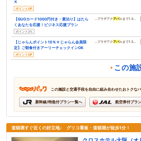
Ｋ
ポイントUP
【QUOカード1000円付き・素泊り】はたら
…プラザアク
アパ
ルまで1.3…
くあなたを応援！ビジネス応援プラン
ポイント2%
【じゃらんポイント10％☆じゃらん会員限
…プラザアク
アパ
ルまで1.3…
定】ご朝食付きアーリーチェックインOK
ポイントUP
この施
この施設と交通手段を自由に組み合わせたおトクな
新幹線/特急付プラン一覧へ
航空券付プラ
道頓堀すぐ近くの好立地♪ グリコ看板・道頓堀が徒歩1分！
クロスホテル大阪（オ