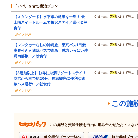
「アパ」を含む宿泊プラン
【スタンダード】水平線の絶景を一望！ 最
…や日用品、
アパ
レルまで豊…
上階スイートルームで贅沢ステイ／選べる朝
食付
ポイントUP
【レンタカーなしの沖縄旅】東京バス1日乗
…や日用品、
アパ
レルまで豊…
車券付き★路線バスで巡る、魅力いっぱい沖
縄南部旅！／朝食付
ポイントUP
【3連泊以上】お得に糸満リゾートステイ！
…や日用品、
アパ
レルまで豊…
空港から車で約20分、周辺観光に便利な路
線バス運行中／朝食付
ポイントUP
この施
この施設と交通手段を自由に組み合わせたおトクな
航空券付プラン一覧へ
航空券付プラン