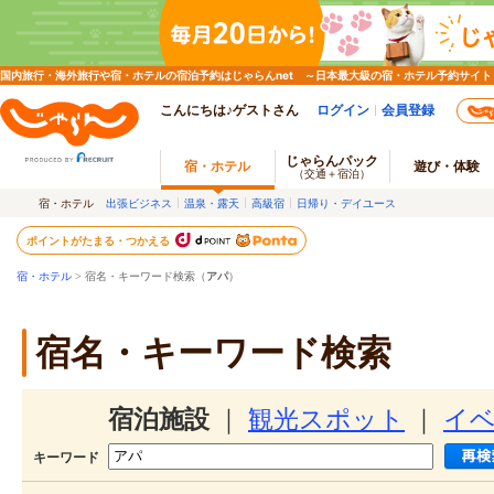
国内旅行・海外旅行や宿・ホテルの宿泊予約はじゃらんnet ～日本最大級の宿・ホテル予約サイト
こんにちは♪ゲストさん
ログイン
会員登録
じゃらんパック
宿・ホテル
遊び・体験
（交通＋宿泊）
宿・ホテル
出張ビジネス
温泉・露天
高級宿
日帰り・デイユース
ポイントがたまる・つかえる
宿・ホテル
> 宿名・キーワード検索（
アパ
）
宿名・キーワード検索
宿泊施設
｜
観光スポット
｜
イ
キーワード