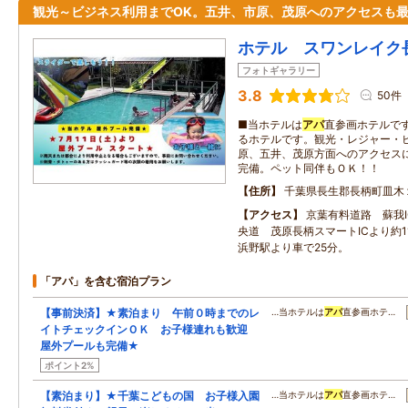
観光～ビジネス利用までOK。五井、市原、茂原へのアクセスも
ホテル スワンレイク
フォトギャラリー
3.8
50件
■当ホテルは
アパ
直参画ホテルで
るホテルです。観光・レジャー・
原、五井、茂原方面へのアクセス
完備。ペット同伴もＯＫ！！
住所
千葉県長生郡長柄町皿木
アクセス
京葉有料道路 蘇我I
央道 茂原長柄スマートICより約
浜野駅より車で25分。
「アパ」を含む宿泊プラン
【事前決済】★素泊まり 午前０時までのレ
…当ホテルは
アパ
直参画ホテ…
イトチェックインＯＫ お子様連れも歓迎
屋外プールも完備★
ポイント2%
【素泊まり】★千葉こどもの国 お子様入園
…当ホテルは
アパ
直参画ホテ…