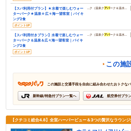
【スパ利用付プラン】★水着で楽しむウォー
…ク（温泉ク
アパ
ーク＆温水…
ターパーク★温泉☆広々海一望客室｜バイキ
ング2食
ポイントUP
【スパ利用付きプラン】水着で楽しむウォー
…ク（温泉ク
アパ
ーク＆温水…
ターパーク＆温泉＆広々海一望客室｜バイキ
ング2食
ポイントUP
この施
この施設と交通手段を自由に組み合わせたおトクな
新幹線/特急付プラン一覧へ
航空券付プラ
【クチコミ総合4.8】全室ハーバービュー＆3つの贅沢なラウンジ