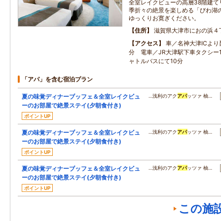
全室レイクビューの高層38階建て
季折々の絶景を楽しめる「びわ湖
ゆっくりお寛ぎください。
住所
滋賀県大津市におの浜４
アクセス
車／名神大津ICより
分 電車／JR大津駅下車タクシー
ャトルバスにて10分
「アパ」を含む宿泊プラン
夏の味覚ディナーブッフェ＆全室レイクビュ
…浅利のアク
アパ
ッツァ 柚…
ーのお部屋で絶景ステイ(夕朝食付き)
ポイントUP
夏の味覚ディナーブッフェ＆全室レイクビュ
…浅利のアク
アパ
ッツァ 柚…
ーのお部屋で絶景ステイ(夕朝食付き)
ポイントUP
夏の味覚ディナーブッフェ＆全室レイクビュ
…浅利のアク
アパ
ッツァ 柚…
ーのお部屋で絶景ステイ(夕朝食付き)
ポイントUP
この施