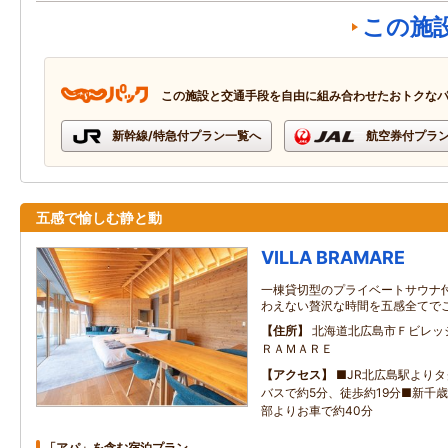
この施
この施設と交通手段を自由に組み合わせたおトクな
新幹線/特急付プラン一覧へ
航空券付プラ
五感で愉しむ静と動
VILLA BRAMARE
一棟貸切型のプライベートサウナ付
わえない贅沢な時間を五感全てで
住所
北海道北広島市Ｆビレッ
ＲＡＭＡＲＥ
アクセス
■JR北広島駅より
バスで約5分、徒歩約19分■新千
部よりお車で約40分
「アパ」を含む宿泊プラン