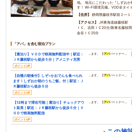
地。 地元にこだわった『しずおか
す！ Wi-Fi環境完備。VOD
住所
静岡県藤枝市駅前２―１
アクセス
JR東海道線藤枝駅 
ＩＣ、吉田ＩＣ20分/新東名藤枝岡
金谷ＩＣ25分
「アパ」を含む宿泊プラン
【素泊り】ＶＯＤで映画無料配信中｜駅近：
…ます。 【
アパ
パートナー…
ＪＲ藤枝駅から徒歩５分｜アメニティ充実
ポイントUP
【自慢の朝食付】しぞ~かおでんも食べられ
…ます。 【
アパ
パートナー…
ます！しずおか朝のうちご飯。付｜駅近：Ｊ
Ｒ藤枝駅から徒歩５分
ポイントUP
【12時まで滞在可能｜素泊り】チェックアウ
…ます。 【
アパ
パートナー…
ト延長｜駅近：ＪＲ藤枝駅から徒歩５分｜Ｖ
ＯＤで映画無料配信
ポイントUP
この施