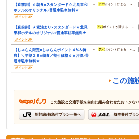
【直前割】☆朝食×スタンダード☆北見東和
～
アパ
ポイント貯まる ～…
ホテルのオリジナル♪普通車駐車無料☆
ポイントUP
【直前割】★素泊まり×スタンダード★北見
～
アパ
ポイントが貯まる ～…
東和ホテルのオリジナル♪普通車駐車無料★
ポイントUP
【じゃらん限定×じゃらんポイント４%＆特
～
アパ
ポイント貯まる ～…
典】＼早割２８×朝食／割引価格ｄｅお得♪普
通車駐車無料☆
ポイントUP
この施
この施設と交通手段を自由に組み合わせたおトクな
新幹線/特急付プラン一覧へ
航空券付プラ