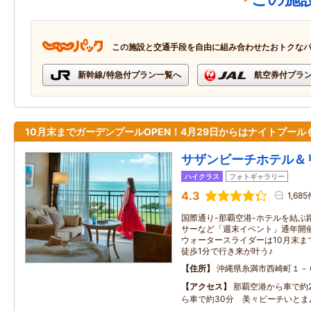
この施設と交通手段を自由に組み合わせたおトクな
新幹線/特急付プラン一覧へ
航空券付プラ
10月末までガーデンプールOPEN！4月29日からはナイトプール
サザンビーチホテル＆
ハイクラス
フォトギャラリー
4.3
1,68
国際通り-那覇空港-ホテルを結ぶ
サーなど「週末イベント」通年開催
ウォータースライダーは10月末ま
徒歩1分で行き来が叶う♪
住所
沖縄県糸満市西崎町１－
アクセス
那覇空港から車で約
ら車で約30分 美々ビーチいとま