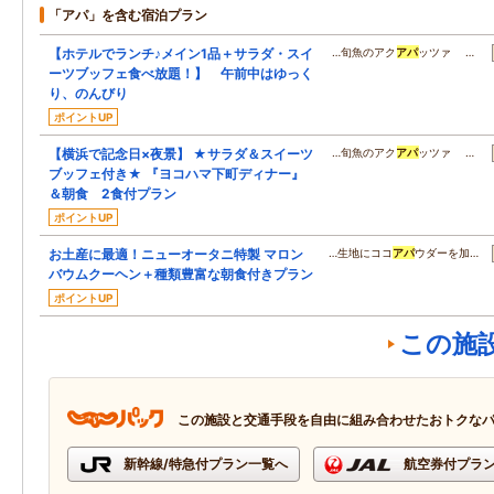
「アパ」を含む宿泊プラン
【ホテルでランチ♪メイン1品＋サラダ・スイ
…旬魚のアク
アパ
ッツァ …
ーツブッフェ食べ放題！】 午前中はゆっく
り、のんびり
ポイントUP
【横浜で記念日×夜景】 ★サラダ＆スイーツ
…旬魚のアク
アパ
ッツァ …
ブッフェ付き★ 『ヨコハマ下町ディナー』
＆朝食 2食付プラン
ポイントUP
お土産に最適！ニューオータニ特製 マロン
…生地にココ
アパ
ウダーを加…
バウムクーヘン＋種類豊富な朝食付きプラン
ポイントUP
この施
この施設と交通手段を自由に組み合わせたおトクな
新幹線/特急付プラン一覧へ
航空券付プラ