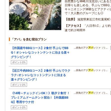
自然豊かな神崎川渓流沿いにある
日帰りも楽しめる、手ぶらでBBQ
キャニオニング体験などアクティ
で！大人数のグループにも◎
住所
滋賀県東近江市杠葉尾町
アクセス
「八日市I.C」より
速で約２時間半
「アパ」を含む宿泊プラン
【外国産牛BBQコース】2食付 手ぶらでBB
…赤魚のアク
アパ
ッツァ（リ…
Q！オシャレなコットンテントに泊まる楽々
グランピング！
ポイント2%
【近江牛肉BBQコース】2食付 手ぶらでラク
…赤魚のアク
アパ
ッツァ（リ…
ラク♪オシャレなコットンテントに泊まる
楽々グランピング！
ポイント2%
《14時～チェックインOK！》朝夕２食付 ！
…赤魚のアク
アパ
ッツァ（リ…
プレミアムドームテント宿泊！【外国産BB
Q】専用サウナ付
ポイント2%