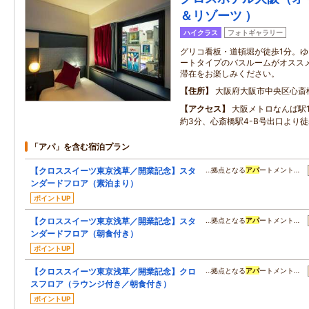
＆リゾーツ ）
ハイクラス
フォトギャラリー
グリコ看板・道頓堀が徒歩1分。
ートタイプのバスルームがオスス
滞在をお楽しみください。
住所
大阪府大阪市中央区心斎
アクセス
大阪メトロなんば駅
約3分、心斎橋駅4-B号出口より徒
「アパ」を含む宿泊プラン
【クロススイーツ東京浅草／開業記念】スタ
…拠点となる
アパ
ートメント…
ンダードフロア（素泊まり）
ポイントUP
【クロススイーツ東京浅草／開業記念】スタ
…拠点となる
アパ
ートメント…
ンダードフロア（朝食付き）
ポイントUP
【クロススイーツ東京浅草／開業記念】クロ
…拠点となる
アパ
ートメント…
スフロア（ラウンジ付き／朝食付き）
ポイントUP