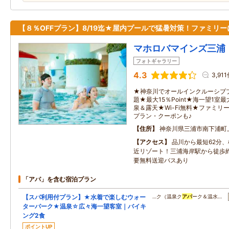
【８％OFFプラン】8/19迄★屋内プールで猛暑対策！ファミリー
マホロバマインズ三浦
フォトギャラリー
4.3
3,91
★神奈川でオールインクルーシブ
題★最大15％Point★海一望1室最
泉＆露天★Wi-Fi無料★ファミ
プラン・クーポンも♪
住所
神奈川県三浦市南下浦町
アクセス
品川から最短62分、
近リゾート！三浦海岸駅から徒歩
要無料送迎バスあり
「アパ」を含む宿泊プラン
【スパ利用付プラン】★水着で楽しむウォー
…ク（温泉ク
アパ
ーク＆温水…
ターパーク★温泉☆広々海一望客室｜バイキ
ング2食
ポイントUP