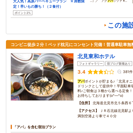
大人気！高原バーベキュープラン ☆席数限
…）／ アク
アパ
ッツァ ※…
定！早いもの勝ち！（２食付）
ポイント2%
この施
コンビニ徒歩２分！ベッド枕元にコンセント完備！普通車駐車無
北見東和ホテル
フォトギャラリー
宿ブログ新着あり
3.4
381件
アパ
ポイントが貯まる♪「北見オ
ドリンクとして提供中！平面駐車場
料♪ご朝食は３種から選べる定食
お待ちしております(o^―^o)
住所
北海道北見市北５条西６
アクセス
ＪＲ石北線北見駅よ
満別空港より車で４０分
「アパ」を含む宿泊プラン