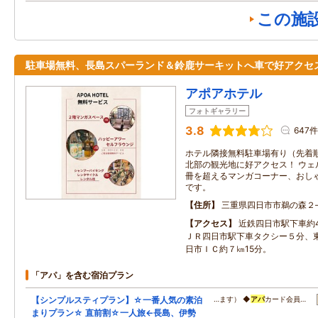
この施
駐車場無料、長島スパーランド＆鈴鹿サーキットへ車で好アクセ
アポアホテル
フォトギャラリー
3.8
647件
ホテル隣接無料駐車場有り（先着順
北部の観光地に好アクセス！ ウェ
冊を超えるマンガコーナー、おし
です。
住所
三重県四日市市鵜の森２
アクセス
近鉄四日市駅下車約
ＪＲ四日市駅下車タクシー５分、
日市ＩＣ約７㎞15分。
「アパ」を含む宿泊プラン
【シンプルスティプラン】☆一番人気の素泊
…ます） ◆
アパ
カード会員…
まりプラン☆ 直前割☆一人旅←長島、伊勢