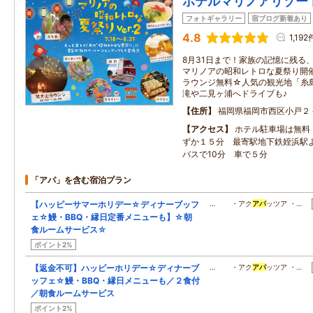
ホテルマリノアリゾー
フォトギャラリー
宿ブログ新着あり
4.8
1,192
8月31日まで！家族の記憶に残る
マリノアの昭和レトロな夏祭り開催
ラウンジ無料☆人気の観光地「糸
滝や二見ヶ浦へドライブも♪
住所
福岡県福岡市西区小戸２
アクセス
ホテル駐車場は無料
ずか１５分 最寄駅地下鉄姪浜駅
バスで10分 車で５分
「アパ」を含む宿泊プラン
【ハッピーサマーホリデー☆ディナーブッフ
… ・アク
アパ
ッツア ・…
ェ☆鰻・BBQ・縁日定番メニューも】☆朝
食ルームサービス☆
ポイント2%
【返金不可】ハッピーホリデー☆ディナーブ
… ・アク
アパ
ッツア ・…
ッフェ☆鰻・BBQ・縁日メニューも／２食付
／朝食ルームサービス
ポイント2%