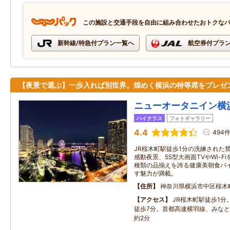
この施設と交通手段を自由に組み合わせたおトクな
新幹線/特急付プラン一覧へ
航空券付プラ
【夜景で選ぶ】一歩入れば別世界。煌めく横浜の特等席をプレゼ
ニューオータニイン横
ハイクラス
フォトギャラリー
4.4
494
JR桜木町駅徒歩1分の洗練された
感動夜景、55型大画面TVやWi-F
種類の品揃えを誇る健康美朝食バ
す魅力が満載。
住所
神奈川県横浜市中区桜木
アクセス
JR桜木町駅徒歩1分
徒歩7分。首都高速横羽線、みな
約2分