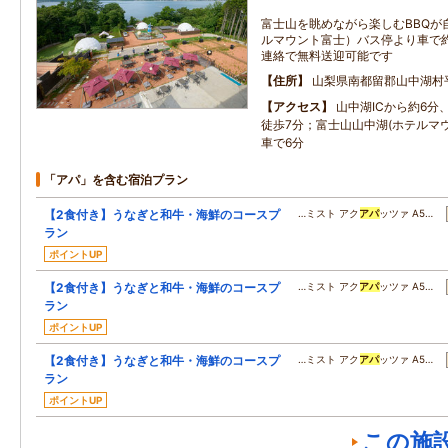
富士山を眺めながら楽しむBBQが
ルマウント富士）バス停より車で約5分
連絡で無料送迎可能です
住所
山梨県南都留郡山中湖村平
アクセス
山中湖ICから約6分
徒歩7分；富士山山中湖(ホテルマ
車で6分
「アパ」を含む宿泊プラン
【2食付き】うなぎと和牛・海鮮のコースプ
…ミスト アク
アパ
ッツァ A5…
ラン
ポイントUP
【2食付き】うなぎと和牛・海鮮のコースプ
…ミスト アク
アパ
ッツァ A5…
ラン
ポイントUP
【2食付き】うなぎと和牛・海鮮のコースプ
…ミスト アク
アパ
ッツァ A5…
ラン
ポイントUP
この施