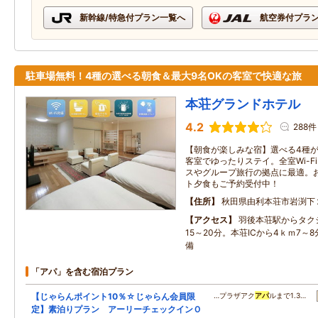
新幹線/特急付プラン一覧へ
航空券付プラ
駐車場無料！4種の選べる朝食＆最大9名OKの客室で快適な旅
本荘グランドホテル
4.2
288件
【朝食が楽しみな宿】選べる4種が
客室でゆったりステイ。全室Wi-F
スやグループ旅行の拠点に最適。
ト夕食もご予約受付中！
住所
秋田県由利本荘市岩渕下
アクセス
羽後本荘駅からタク
15～20分。本荘ICから4ｋｍ7～
備
「アパ」を含む宿泊プラン
【じゃらんポイント10％☆じゃらん会員限
…プラザアク
アパ
ルまで1.3…
定】素泊りプラン アーリーチェックインＯ