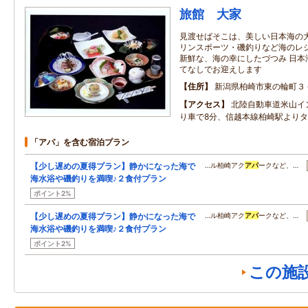
旅館 大家
見渡せばそこは、美しい日本海の大
リンスポーツ・磯釣りなど海のレジ
新鮮な、海の幸にしたづつみ 日本
てなしでお迎えします
住所
新潟県柏崎市東の輪町３
アクセス
北陸自動車道米山イ
り車で8分、信越本線柏崎駅より
「アパ」を含む宿泊プラン
【少し遅めの夏得プラン】静かになった海で
…ル柏崎アク
アパ
ークなど、…
海水浴や磯釣りを満喫♪２食付プラン
ポイント2%
【少し遅めの夏得プラン】静かになった海で
…ル柏崎アク
アパ
ークなど、…
海水浴や磯釣りを満喫♪２食付プラン
ポイント2%
この施