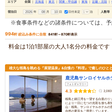
エリア
全国
｜
北海道
｜
東北
｜
関東・甲信越
｜
東海
｜
近畿・北陸
｜
年
月
日
日付未定
泊
宿泊日
人数等
※食事条件などの諸条件については、予
994
軒 絞込み条件に合致
841軒～870軒表示
料金は1泊1部屋の大人1名分の料金で
雄大な桜島を眺める『展望温泉』&自慢の『料理』で癒しのひと
鹿児島サンロイヤルホ
フォトギャラリー
4.3
2,08
桜島と錦江湾を一望する白亜のリ
により一日に七つの光彩を放ち表
山・桜島。サンロイヤルホテルの
自然の要旨をご用意しています。