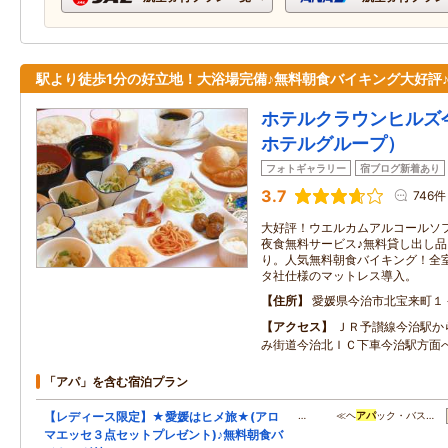
駅より徒歩1分の好立地！大浴場完備♪無料朝食バイキング大好評
ホテルクラウンヒルズ
ホテルグループ）
フォトギャラリー
宿ブログ新着あり
3.7
746件
大好評！ウエルカムアルコールソ
夜食無料サービス♪無料貸し出し
り。人気無料朝食バイキング！全
タ社仕様のマットレス導入。
住所
愛媛県今治市北宝来町１
アクセス
ＪＲ予讃線今治駅か
み街道今治北ＩＣ下車今治駅方面
「アパ」を含む宿泊プラン
【レディース限定】★愛媛はヒメ旅★(アロ
… ≪ヘ
アパ
ック・バス…
マエッセ３点セットプレゼント)♪無料朝食バ