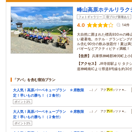
峰山高原ホテルリラク
フォトギャラリー
宿ブログ新着あり
4.0
14件
大自然に囲まれた標高930ｍの峰
い避暑地。ホテル・グランピング
ル含む90分の飲み放題付！夏は満
バギーなどアクティビティ満載！
住所
兵庫県神崎郡神河町上小
アクセス
JR寺前駅より タク
道神崎南ICより県道8号線を約30
「アパ」を含む宿泊プラン
大人気！高原バーベキュープラン ☆席数限
…）／ アク
アパ
ッツァ ※…
定！早いもの勝ち！（２食付）
ポイント2%
大人気！高原バーベキュープラン ☆席数限
…）／ アク
アパ
ッツァ ※…
定！早いもの勝ち！（２食付）
ポイント2%