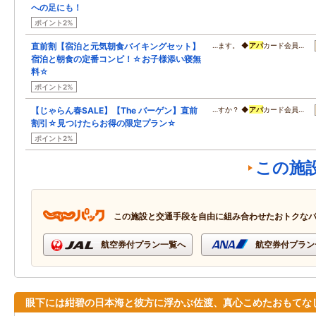
への足にも！
ポイント2%
直前割【宿泊と元気朝食バイキングセット】
…ます。 ◆
アパ
カード会員…
宿泊と朝食の定番コンビ！☆お子様添い寝無
料☆
ポイント2%
【じゃらん春SALE】【The バーゲン】直前
…すか？ ◆
アパ
カード会員…
割引☆見つけたらお得の限定プラン☆
ポイント2%
この施
この施設と交通手段を自由に組み合わせたおトクな
航空券付プラン一覧へ
航空券付プラン
眼下には紺碧の日本海と彼方に浮かぶ佐渡、真心こめたおもてな