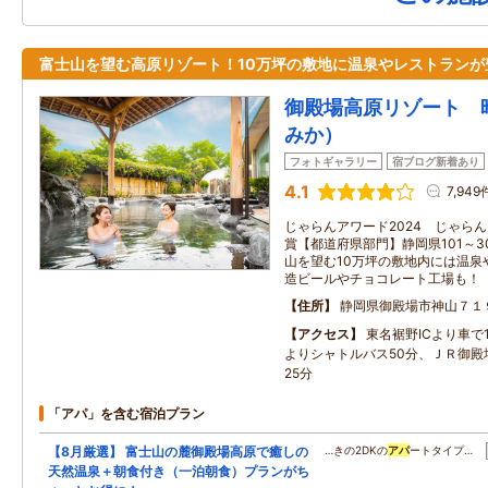
富士山を望む高原リゾート！10万坪の敷地に温泉やレストランが
御殿場高原リゾート 
みか）
フォトギャラリー
宿ブログ新着あり
4.1
7,949
じゃらんアワード2024 じゃらん O
賞【都道府県部門】静岡県101～3
山を望む10万坪の敷地内には温泉
造ビールやチョコレート工場も！
住所
静岡県御殿場市神山７１
アクセス
東名裾野ICより車で
よりシャトルバス50分、ＪＲ御殿
25分
「アパ」を含む宿泊プラン
【8月厳選】 富士山の麓御殿場高原で癒しの
…きの2DKの
アパ
ートタイプ…
天然温泉＋朝食付き（一泊朝食）プランがち