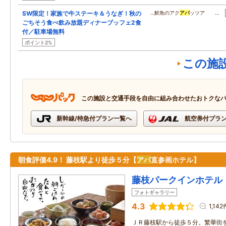
SW限定！家族で牛ステーキ＆うなぎ！秋の
…鮮魚のアク
アパ
ッツア …
ごちそう食べ飲み放題ディナーブッフェ2食
付／駐車場無料
ポイント2%
この施
この施設と交通手段を自由に組み合わせたおトクな
新幹線/特急付プラン一覧へ
航空券付プラ
朝食評価4.9！ 藤枝駅より徒歩５分【
アパ
直参画ホテル】
藤枝パークインホテル
フォトギャラリー
4.3
1,142
ＪＲ藤枝駅から徒歩５分。繁華街