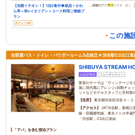
【当館イチオシ！】1泊2食付◆絶品！かわ
…真鯛のアク
アパ
ッツァ ビ…
ら亭＜和×イタリアン＞コース料理ご堪能プ
ラン
ポイントUP
この施
全部屋バス・トイレ・パウダールーム3点独立★渋谷駅C2出口直
SHIBUYA STREAM H
ハイクラス
フォトギャラリー
客室のテーマは「ヴィンテージモ
落に現代風にアレンジ♪自動チェ
ットなどホテルスタッフと非対面
住所
東京都渋谷区渋谷３－２
アクセス
JR｢渋谷駅」新南口
線・田園都市線、東京メトロ半蔵
「渋谷駅」C2出口直結
「アパ」を含む宿泊プラン