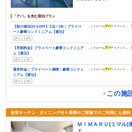
「アパ」を含む宿泊プラン
【秋の連泊30％OFF】2泊～OK！プライベ
…ッドルーム
アパ
ートメント…
ート豪華コンドミニアム【素泊】
ポイント2%
【早割料金】プライベート豪華コンドミニア
…ッドルーム
アパ
ートメント…
ム【素泊】
ポイント2%
通常料金｜プライベート満喫！豪華コンドミ
…ッドルーム
アパ
ートメント…
ニアム【素泊】
ポイント2%
この施
全室キッチン・ダイニング付☆長期やご家族でのご利用にも便利
ＭＩＭＡＲＵ(ミマル)
Ｔ