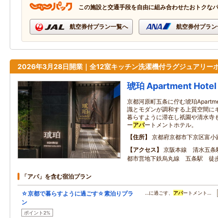
この施設と交通手段を自由に組み合わせたおトクな
航空券付プラン一覧へ
航空券付プラン
2026年3月28日開業｜全12室キッチン洗濯機付ラグジュアリー
琥珀 Apartment Hotel
京都河原町五条に佇む琥珀Apartment
識とモダンが調和する上質空間に
暮らすように滞在し祇園や清水寺
ー
アパ
ートメントホテル。
住所
京都府京都市下京区富小路
アクセス
京阪本線 清水五条
都市営地下鉄烏丸線 五条駅 徒
「アパ」を含む宿泊プラン
☆京都で暮らすように過ごす☆素泊りプラ
…に過ごす、
アパ
ートメント…
ン
ポイント2%