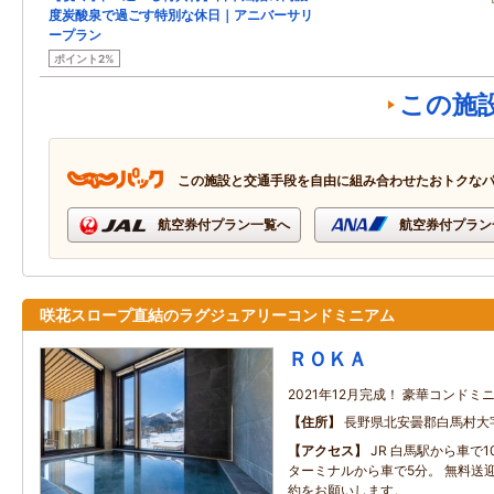
度炭酸泉で過ごす特別な休日｜アニバーサリ
ープラン
ポイント2%
この施
この施設と交通手段を自由に組み合わせたおトクな
航空券付プラン一覧へ
航空券付プラン
咲花スロープ直結のラグジュアリーコンドミニアム
ＲＯＫＡ
2021年12月完成！ 豪華コンド
住所
長野県北安曇郡白馬村大
アクセス
JR 白馬駅から車で1
ターミナルから車で5分。 無料送
約をお願いします。