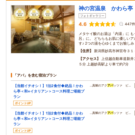
神の宮温泉 かわら亭
フォトギャラリー
4.6
447
メタケイ酸のお湯は「内湯」に も
呂」に。 どちらもお肌に優しいア
す♪ 2つの湯を心ゆくまでお愉し
住所
新潟県妙高市神宮寺３１
アクセス
上信越自動車道新井
５分 上越妙高駅より車で約7分
「アパ」を含む宿泊プラン
【当館イチオシ！】1泊2食付◆絶品！かわ
…真鯛のアク
アパ
ッツァ ビ…
ら亭＜和×イタリアン＞コース料理ご堪能プ
ラン
ポイントUP
【当館イチオシ！】1泊2食付◆絶品！かわ
…真鯛のアク
アパ
ッツァ ビ…
ら亭＜和×イタリアン＞コース料理ご堪能プ
ラン
ポイントUP