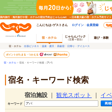
国内旅行・海外旅行や宿・ホテルの宿泊予約はじゃらんnet ～日本最大級の宿・ホテル予約サイト
こんにちは♪ゲストさん
ログイン
会員登録
じゃらんパック
宿・ホテル
遊び・体験
（交通＋宿泊）
宿・ホテル
出張ビジネス
温泉・露天
高級宿
日帰り・デイユース
ポイントがたまる・つかえる
宿・ホテル
> 宿名・キーワード検索（
アパ
）
宿名・キーワード検索
宿泊施設
｜
観光スポット
｜
イ
キーワード