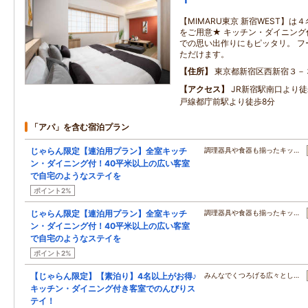
【MIMARU東京 新宿WEST】
をご用意★ キッチン・ダイニン
での思い出作りにもピッタリ。 フ
ただけます。
住所
東京都新宿区西新宿３－
アクセス
JR新宿駅南口より徒
戸線都庁前駅より徒歩8分
「アパ」を含む宿泊プラン
じゃらん限定【連泊用プラン】全室キッチ
調理器具や食器も揃ったキッ…
ン・ダイニング付！40平米以上の広い客室
で自宅のようなステイを
ポイント2%
じゃらん限定【連泊用プラン】全室キッチ
調理器具や食器も揃ったキッ…
ン・ダイニング付！40平米以上の広い客室
で自宅のようなステイを
ポイント2%
【じゃらん限定】【素泊り】4名以上がお得♪
みんなでくつろげる広々とし…
キッチン・ダイニング付き客室でのんびりス
テイ！