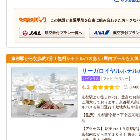
この施設と交通手段を自由に組み合わせたおトクな
航空券付プラン一覧へ
航空券付プラン
京都駅から徒歩約7分！無料シャトルバスあり♪屋内プールも人気
リーガロイヤルホテル
ハイクラス
フォトギャラリー
4.3
8,48
京都駅より徒歩約7分。豊富なお
ご用意しております。京都駅八条
ルバスも毎日運行！敷地内駐車場
住所
京都府京都市下京区東堀
地
アクセス
駅チカ♪ＪＲ京都駅
京都南ICから車で１０分！ 東寺
で徒歩圏内で便利