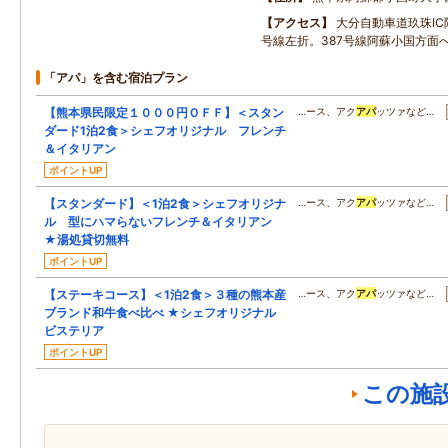
アクセス
大分自動車道玖珠IC
号線左折。387号線阿蘇小国方面
「アパ」を含む宿泊プラン
【熊本県民限定１０００円ＯＦＦ】＜スタン
…ース、アク
アパ
ッツァなど…
ダード1泊2食＞シェフオリジナル フレンチ
＆イタリアン
ポイントUP
【スタンダード】＜1泊2食＞シェフオリジナ
…ース、アク
アパ
ッツァなど…
ル 型にハマらないフレンチ＆イタリアン
★湯処貸切無料
ポイントUP
【ステーキコース】＜1泊2食＞３種の熊本産
…ース、アク
アパ
ッツァなど…
ブランド和牛食べ比べ ★シェフオリジナル
ビステリア
ポイントUP
この施