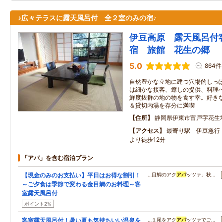
♪広々テラスに露天風呂付 全２室のみの宿♪
伊豆高原 露天風呂付
宿 旅館 花生の郷
5.0
864件
自然豊かな立地に建つ穴場的しっ
は細かな接客、癒しの提供、料理
鮮度抜群の地の物を食す幸。好き
＆貸切内湯を存分に満喫
住所
静岡県伊東市富戸字花生
アクセス
最寄り駅 伊豆急行
より徒歩12分
「アパ」を含む宿泊プラン
【現金のみのお支払い】平日はお得な割引！
…目鯛のアク
アパ
ッツァ」秋…
～ご夕食は季節で変わる金目鯛のお料理～客
室露天風呂付
ポイント2%
客室露天風呂付！暑い夏も気持ちいい温泉を
…１尾をアク
アパ
ッツァでご…