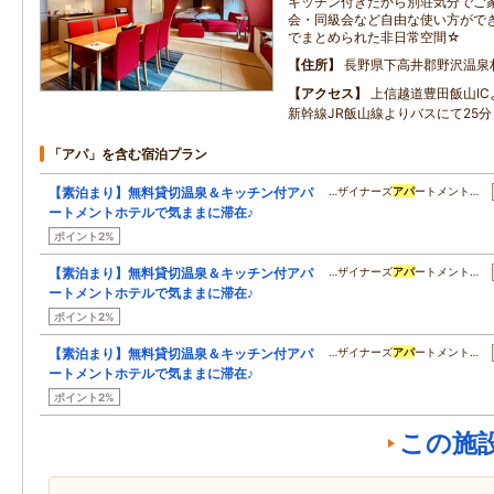
キッチン付きだから別荘気分でご
会・同級会など自由な使い方がで
でまとめられた非日常空間☆
住所
長野県下高井郡野沢温泉
アクセス
上信越道豊田飯山I
新幹線JR飯山線よりバスにて25分
「アパ」を含む宿泊プラン
【素泊まり】無料貸切温泉＆キッチン付アパ
…ザイナーズ
アパ
ートメント…
ートメントホテルで気ままに滞在♪
ポイント2%
【素泊まり】無料貸切温泉＆キッチン付アパ
…ザイナーズ
アパ
ートメント…
ートメントホテルで気ままに滞在♪
ポイント2%
【素泊まり】無料貸切温泉＆キッチン付アパ
…ザイナーズ
アパ
ートメント…
ートメントホテルで気ままに滞在♪
ポイント2%
この施