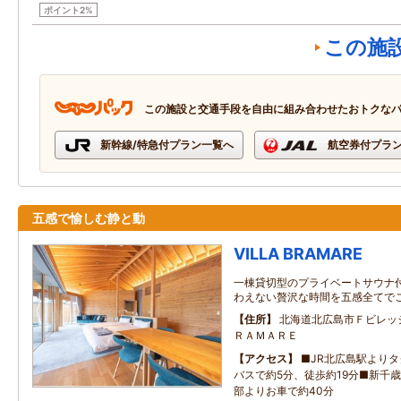
ポイント2%
この施
この施設と交通手段を自由に組み合わせたおトクな
新幹線/特急付プラン一覧へ
航空券付プラ
五感で愉しむ静と動
VILLA BRAMARE
一棟貸切型のプライベートサウナ付
わえない贅沢な時間を五感全てで
住所
北海道北広島市Ｆビレッ
ＲＡＭＡＲＥ
アクセス
■JR北広島駅より
バスで約5分、徒歩約19分■新千
部よりお車で約40分