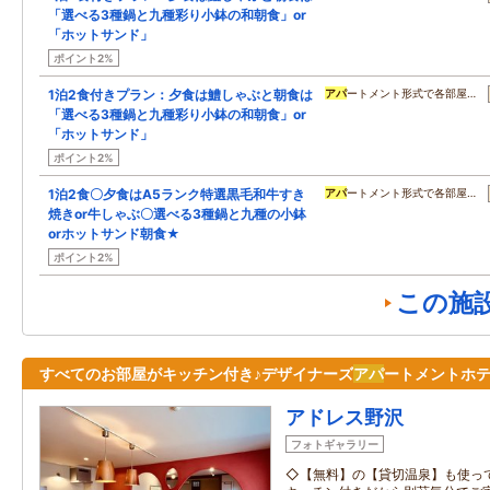
「選べる3種鍋と九種彩り小鉢の和朝食」or
「ホットサンド」
ポイント2%
1泊2食付きプラン：夕食は鱧しゃぶと朝食は
アパ
ートメント形式で各部屋…
「選べる3種鍋と九種彩り小鉢の和朝食」or
「ホットサンド」
ポイント2%
1泊2食〇夕食はA5ランク特選黒毛和牛すき
アパ
ートメント形式で各部屋…
焼きor牛しゃぶ〇選べる3種鍋と九種の小鉢
orホットサンド朝食★
ポイント2%
この施
すべてのお部屋がキッチン付き♪デザイナーズ
アパ
ートメントホ
アドレス野沢
フォトギャラリー
◇【無料】の【貸切温泉】も使っ