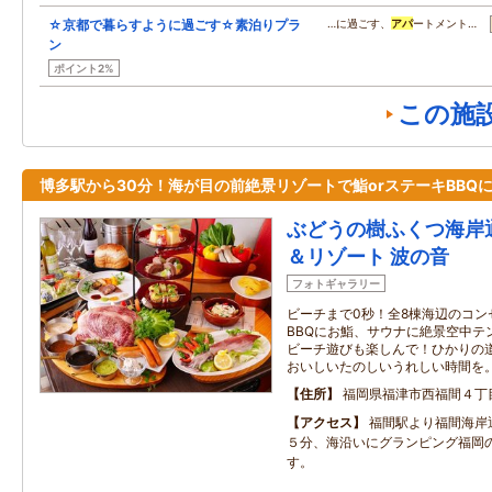
☆京都で暮らすように過ごす☆素泊りプラ
…に過ごす、
アパ
ートメント…
ン
ポイント2%
この施
博多駅から30分！海が目の前絶景リゾートで鮨orステーキBBQ
ぶどうの樹ふくつ海岸通
＆リゾート 波の音
フォトギャラリー
ビーチまで0秒！全8棟海辺のコン
BBQにお鮨、サウナに絶景空中テ
ビーチ遊びも楽しんで！ひかりの
おいしいたのしいうれしい時間を
住所
福岡県福津市西福間４丁
アクセス
福間駅より福間海岸
５分、海沿いにグランピング福岡
す。