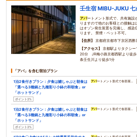
壬生宿 MIBU-JUKU
アパ
ートメント形式で、共有施設
りますので他のお客様との接触は
はオゾン発生装置を完備し、感染
ります。 禁煙・ペット不可。
住所
京都府京都市下京区西酢
アクセス
京都駅よりタクシー
20分 JR梅小路京都西駅より徒
条壬生川より徒歩1分
「アパ」を含む宿泊プラン
1泊2食付きプラン：夕食は鱧しゃぶと朝食は
アパ
ートメント形式で各部屋…
「選べる3種鍋と九種彩り小鉢の和朝食」or
「ホットサンド」
ポイント2%
1泊2食付きプラン：夕食は鱧しゃぶと朝食は
アパ
ートメント形式で各部屋…
「選べる3種鍋と九種彩り小鉢の和朝食」or
「ホットサンド」
ポイント2%
アパ
ートメント形式で各部屋…