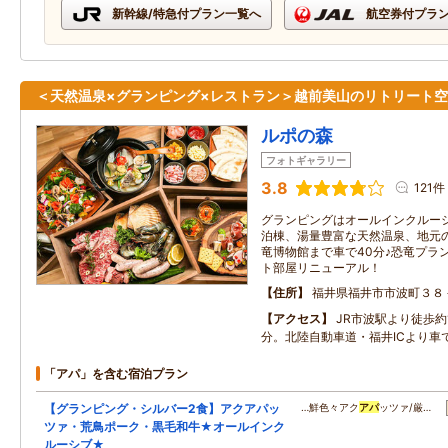
新幹線/特急付プラン一覧へ
航空券付プラ
＜天然温泉×グランピング×レストラン＞越前美山のリトリート
ルポの森
フォトギャラリー
3.8
121件
グランピングはオールインクルー
泊棟、湯量豊富な天然温泉、地元
竜博物館まで車で40分♪恐竜プラン
ト部屋リニューアル！
住所
福井県福井市市波町３８
アクセス
JR市波駅より徒歩約
分。北陸自動車道・福井ICより車で
「アパ」を含む宿泊プラン
【グランピング・シルバー2食】アクアパッ
…鮮色々アク
アパ
ッツァ/厳…
ツァ・荒鳥ポーク・黒毛和牛★オールインク
ルーシブ★