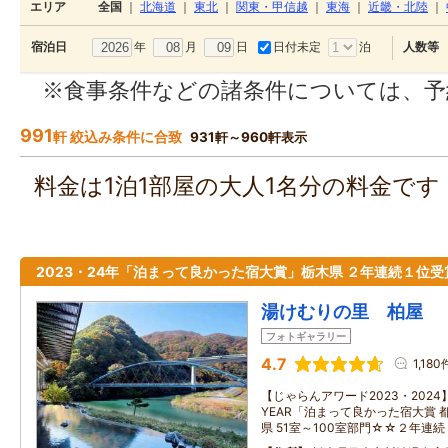
エリア
全国
｜
北海道
｜
東北
｜
関東・甲信越
｜
東海
｜
近畿・北陸
｜
年
月
日
日付未定
泊
宿泊日
人数等
※食事条件などの諸条件については、予
991
軒 絞込み条件に合致
931軒～960軒表示
料金は1泊1部屋の大人1名分の料金で
2023・24年「泊まって良かった宿大賞」栃木県 ２年連続１位受
湯けむりの里 柏屋
フォトギャラリー
4.7
1,180
【じゃらんアワード2023・2024】 
YEAR「泊まって良かった宿大賞
県 51室～100室部門☆☆２年連