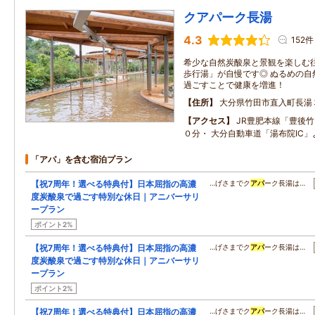
クアパーク長湯
4.3
152件
希少な自然炭酸泉と景観を楽しむ往
歩行湯」が自慢です◎ ぬるめの自
過ごすことで健康を増進！
住所
大分県竹田市直入町長湯
アクセス
JR豊肥本線「豊後
０分・ 大分自動車道「湯布院IC
「アパ」を含む宿泊プラン
【祝7周年！選べる特典付】日本屈指の高濃
…げさまでク
アパ
ーク長湯は…
度炭酸泉で過ごす特別な休日｜アニバーサリ
ープラン
ポイント2%
【祝7周年！選べる特典付】日本屈指の高濃
…げさまでク
アパ
ーク長湯は…
度炭酸泉で過ごす特別な休日｜アニバーサリ
ープラン
ポイント2%
【祝7周年！選べる特典付】日本屈指の高濃
…げさまでク
アパ
ーク長湯は…