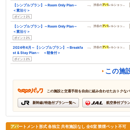
【シンプルプラン】～Room Only Plan～
…。 渋谷の
アパ
レルショッ…
＜素泊り＞
ポイント2%
【シンプルプラン】～Room Only Plan～
…。 渋谷の
アパ
レルショッ…
＜素泊り＞
ポイント2%
2024年4月～【シンプルプラン】～Breakfa
…。 渋谷の
アパ
レルショッ…
st & Stay Plan～ ＜朝食付＞
ポイント2%
この施
この施設と交通手段を自由に組み合わせたおトクな
新幹線/特急付プラン一覧へ
航空券付プラ
アパ
ートメント形式 各独立 共有施設なし 全6室 禁煙ペット不可