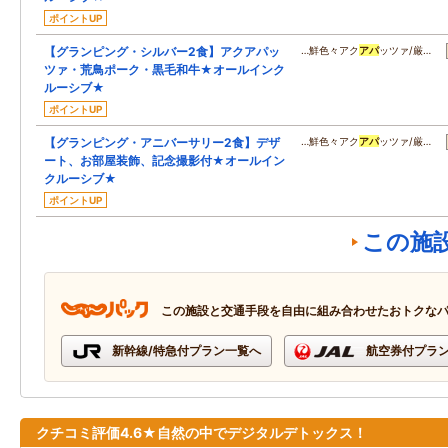
ポイントUP
【グランピング・シルバー2食】アクアパッ
…鮮色々アク
アパ
ッツァ/厳…
ツァ・荒鳥ポーク・黒毛和牛★オールインク
ルーシブ★
ポイントUP
【グランピング・アニバーサリー2食】デザ
…鮮色々アク
アパ
ッツァ/厳…
ート、お部屋装飾、記念撮影付★オールイン
クルーシブ★
ポイントUP
この施
この施設と交通手段を自由に組み合わせたおトクな
新幹線/特急付プラン一覧へ
航空券付プラ
クチコミ評価4.6★自然の中でデジタルデトックス！