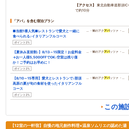
アクセス
東北自動車道那須I
で約10分
「アパ」を含む宿泊プラン
■当館1番人気■レストランで愛犬と一緒に
… ・鯛のアク
アパ
ッツァ ・…
食べられる♪イタリアンフルコース
ポイント2%
【夏休み直前割♪】8/13～15限定！お盆料金
… ・鯛のアク
アパ
ッツァ ・…
→お一人様5,500OFFでOK♪空室は残り僅
か！ご予約はお早めに！
ポイント2%
【8/10～15専用】愛犬とレストランで♪那須
… ・鯛のアク
アパ
ッツァ ・…
高原の夏が旬の食材を使ったイタリアンフル
コース
ポイント2%
この施
【12室の一軒宿】自慢の地元創作料理×温泉ソムリエの認めた湯