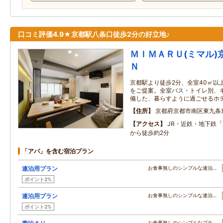
口コミ評価4.9★京都駅八条口徒歩2分の好立地♪
ＭＩＭＡＲＵ(ミマル)
Ｎ
京都駅より徒歩2分、全室40㎡以
をご提案。全室バス・トイレ別、
備した、暮らすように過ごせるホ
住所
京都府京都市南区東九条
アクセス
JR・近鉄・地下鉄
から徒歩約2分
「アパ」を含む宿泊プラン
連泊用プラン
お食事無しのシンプルな連泊…
ポイント2%
連泊用プラン
お食事無しのシンプルな連泊…
ポイント2%
お食事無しのシンプルなプラ…