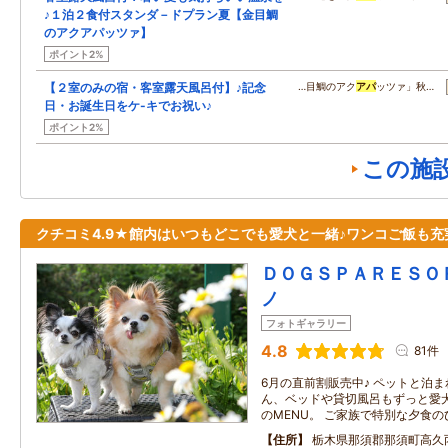
♪１泊２食付スタンダ－ドプラン夏【金目鯛
のアクアパッツァ】
ポイント2%
【２室のみの宿・客室露天風呂付】♪記念
…目鯛のアク
アパ
ッツァ」秋…
日・お誕生日をケ-キでお祝い♪
ポイント2%
この施
クチコミ4.9★館内はいつもどこでも愛犬と一緒♪ワンコご飯も充
ＤＯＧＳＰＡＲＥＳＯ
ノ
フォトギャラリー
4.8
81件
6月の直前割販売中♪ ペットと泊
ん、ベッドや貸切風呂もずっと愛犬
のMENU。 ご家族で特別な夕食
住所
栃木県那須郡那須町高久