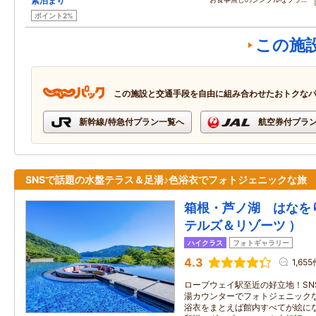
素泊まり
ポイント2%
この施
この施設と交通手段を自由に組み合わせたおトクな
新幹線/特急付プラン一覧へ
航空券付プラ
SNSで話題の水盤テラス＆足湯♪色浴衣でフォトジェニックな旅
箱根・芦ノ湖 はなを
テルズ＆リゾーツ ）
ハイクラス
フォトギャラリー
4.3
1,65
ロープウェイ駅至近の好立地！SN
湯カウンターでフォトジェニック
浴衣をまとえば館内すべてが絵に