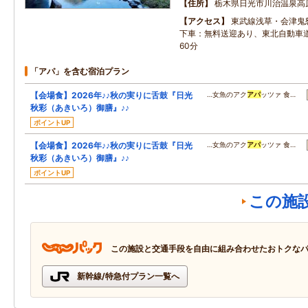
住所
栃木県日光市川治温泉高
アクセス
東武線浅草・会津鬼
下車：無料送迎あり、東北自動車道
60分
「アパ」を含む宿泊プラン
【会場食】2026年♪♪秋の実りに舌鼓『日光
…女魚のアク
アパ
ッツァ 食…
秋彩（あきいろ）御膳』♪♪
ポイントUP
【会場食】2026年♪♪秋の実りに舌鼓『日光
…女魚のアク
アパ
ッツァ 食…
秋彩（あきいろ）御膳』♪♪
ポイントUP
この施
この施設と交通手段を自由に組み合わせたおトクな
新幹線/特急付プラン一覧へ