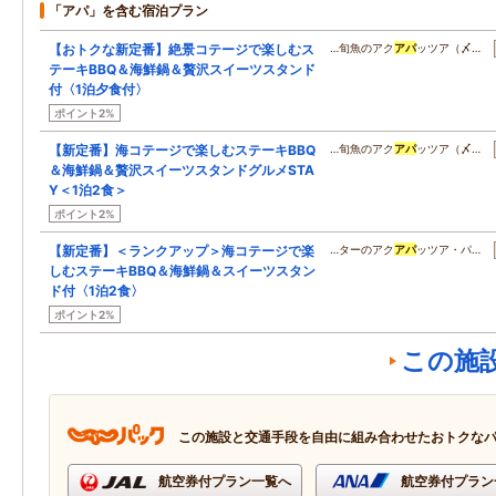
「アパ」を含む宿泊プラン
【おトクな新定番】絶景コテージで楽しむス
…旬魚のアク
アパ
ッツア（〆…
テーキBBQ＆海鮮鍋＆贅沢スイーツスタンド
付〈1泊夕食付〉
ポイント2%
【新定番】海コテージで楽しむステーキBBQ
…旬魚のアク
アパ
ッツア（〆…
＆海鮮鍋＆贅沢スイーツスタンドグルメSTA
Y＜1泊2食＞
ポイント2%
【新定番】＜ランクアップ＞海コテージで楽
…ターのアク
アパ
ッツア・パ…
しむステーキBBQ＆海鮮鍋＆スイーツスタン
ド付〈1泊2食〉
ポイント2%
この施
この施設と交通手段を自由に組み合わせたおトクな
航空券付プラン一覧へ
航空券付プラン