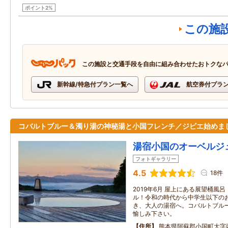
ポイント2%
この施
この施設と交通手段を自由に組み合わせたおトクな
新幹線/特急付プラン一覧へ
航空券付プラ
コバルトブルー＆濁り湯の神秘湯と小国フレンチ／ジビエ始めま
湯宿小国のオーベルジ
フォトギャラリー
4.5
18件
2019年6月 屋上にある展望桶風
ル！令和の時代から中学生以下の
き、大人の湯宿へ。コバルトブル
愉しみ下さい。
住所
熊本県阿蘇郡小国町大字