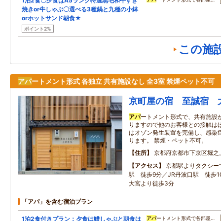
1泊2食〇夕食はA5ランク特選黒毛和牛すき
焼きor牛しゃぶ〇選べる3種鍋と九種の小鉢
orホットサンド朝食★
ポイント2%
この施
アパ
ートメント形式 各独立 共有施設なし 全3室 禁煙ペット不可
京町屋の宿 至誠宿 
アパ
ートメント形式で、共有施設
りますので他のお客様との接触は
はオゾン発生装置を完備し、感染
ります。 禁煙・ペット不可。
住所
京都府京都市下京区堀之
アクセス
京都駅よりタクシー
駅 徒歩9分／JR丹波口駅 徒歩
大宮より徒歩3分
「アパ」を含む宿泊プラン
1泊2食付きプラン：夕食は鱧しゃぶと朝食は
アパ
ートメント形式で各部屋…