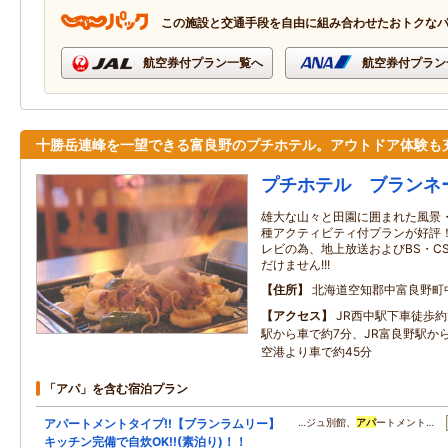
この施設と交通手段を自由に組み合わせたおトクな
航空券付プラン一覧へ
航空券付プラン
十勝岳連峰を一望できる富良野のプチホテル。アウトドア体験も
プチホテル ブランネ
雄大な山々と田園に囲まれた風景
種アクティビティ付プランが好評！ 
レビの為、地上放送およびBS・C
だけません!!!
住所
北海道空知郡中富良野町
アクセス
JR西中駅下車徒歩約
駅から車で約7分、JR富良野駅か
空港より車で約45分
「アパ」を含む宿泊プラン
アパートメントタイプ!!【ブランラムリー】
…ジュ別館、
アパ
ートメント…
キッチン完備で自炊OK!!(素泊り)！！