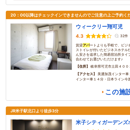
20：00以降はチェックインできませんのでご注意の上ご予約く
ウィークリー翔可児
4.3
32件
賃貸
アパ
ートよりも手軽で、ビジ
ストイレが付いたビジネスホテル
ん安さを追求した簡易宿泊所タイ
合わせてお選びいただけます♪
住所
岐阜県可児市土田４００
アクセス
美濃加茂インター車
インター車１４分・日本ライン今渡
この施
JR米子駅北口より徒歩3分
米子シティガーデンズ