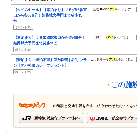
【タイムセール】【素泊まり】ＪＲ姫路駅東
…放映 ■VOD
アパ
ルームシア…
口から徒歩6分！姫路城大手門まで徒歩15
分！
ポイント2%
【素泊まり】ＪＲ姫路駅東口から徒歩6分！
…さい。 ※
アパ
ホテルでは…
姫路城大手門まで徒歩15分！
ポイント2%
【素泊まり・連泊不可】室数限定お試しプラ
…に是非一度
アパ
ホテル〈姫…
ン【アパ社長カレープレゼント】
ポイント2%
この施
この施設と交通手段を自由に組み合わせたおトクな
新幹線/特急付プラン一覧へ
航空券付プラ