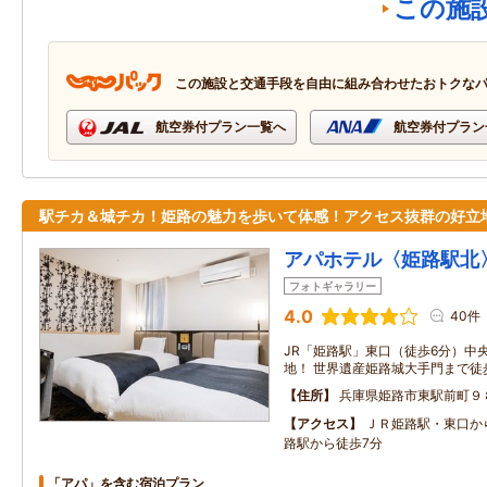
この施
この施設と交通手段を自由に組み合わせたおトクな
航空券付プラン一覧へ
航空券付プラン
駅チカ＆城チカ！姫路の魅力を歩いて体感！アクセス抜群の好立
アパホテル〈姫路駅北
フォトギャラリー
4.0
40件
JR「姫路駅」東口（徒歩6分）中
地！ 世界遺産姫路城大手門まで徒歩
住所
兵庫県姫路市東駅前町９
アクセス
ＪＲ姫路駅・東口か
路駅から徒歩7分
「アパ」を含む宿泊プラン