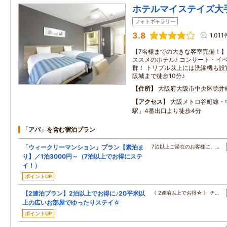
ホテルマイステイズ大
フォトギャラリー
3.8
1,011
【7名様までの大きな客室完備！】
ススメのホテル♪ コンサート・イ
群！ トリプル以上には洗濯機も設
阪城まで徒歩10分♪
住所
大阪府大阪市中央区徳井
アクセス
大阪メトロ谷町線・
駅」4番出口より徒歩4分
「アパ」を含む宿泊プラン
「ウィークリーマンション」プラン【素泊ま
7泊以上ご滞在のお客様に、…
り】／1泊3000円～（7泊以上でお得にステ
イ！）
ポイントUP
【2連泊プラン】2泊以上でお得に♪20平米以
《 2連泊以上でお得☆ 》 チ…
上の広いお部屋でゆったりステイ☆
ポイントUP