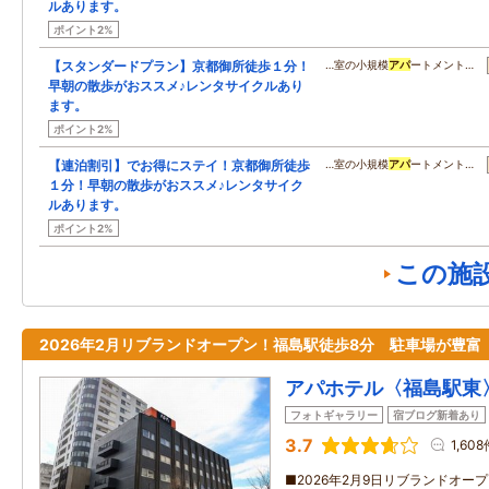
ルあります。
ポイント2%
【スタンダードプラン】京都御所徒歩１分！
…室の小規模
アパ
ートメント…
早朝の散歩がおススメ♪レンタサイクルあり
ます。
ポイント2%
【連泊割引】でお得にステイ！京都御所徒歩
…室の小規模
アパ
ートメント…
１分！早朝の散歩がおススメ♪レンタサイク
ルあります。
ポイント2%
この施
2026年2月リブランドオープン！福島駅徒歩8分 駐車場が豊富
アパホテル〈福島駅東
フォトギャラリー
宿ブログ新着あり
3.7
1,608
■2026年2月9日リブランドオー