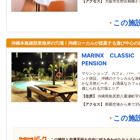
アクセス
大阪市生野区鶴橋3-3
この施
沖縄本島南部東海岸の穴場！沖縄ローカルが提案する遊び中心の
MARINX CLASSIC
PENSION
マリンショップ、カフェ、バー、
ンド併設。 沖縄のクラシカルな港
かな天然ビーチ。 お洒落なカフェ
感じられる穴場エリア
住所
沖縄県島尻郡八重瀬町字
アクセス
那覇空港から車で35
この施
この施設と交通手段を自由に組み合わせたおトクな