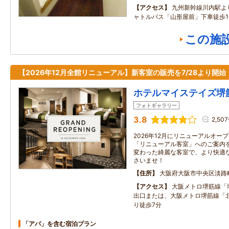
アクセス
九州新幹線川内駅よ
ャトルバス「山形屋前」下車徒歩1
この施
【2026年12月全館リニューアル】新客室の販売を7/28より開始
ホテルマイステイズ堺
フォトギャラリー
3.8
2,50
2026年12月にリニューアルオープ
「リニューアル客室」へのご案内
変わった綺麗な客室で、より快適
さいませ！
住所
大阪府大阪市中央区淡路
アクセス
大阪メトロ堺筋線「
出口または、大阪メトロ堺筋線「
り徒歩7分
「アパ」を含む宿泊プラン