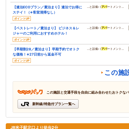
【連泊ECOプラン／素泊まり】連泊でお得に
…と設備♪ (
アパ
ートメント…
ステイ！（※客室清掃なし）
ポイントUP
【ベストレート／素泊まり】 ビジネス＆レ
…と設備♪ (
アパ
ートメント…
ジャーのご利用におすすめホテル！
ポイントUP
【早期割28／素泊まり】早期予約でオトク
…と設備♪ (
アパ
ートメント…
な価格！※27日前から返金不可
ポイントUP
この施
この施設と交通手段を自由に組み合わせたおトクな
新幹線/特急付プラン一覧へ
JR米子駅北口より徒歩2分