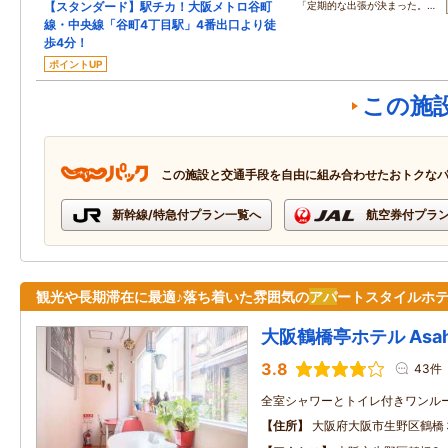
【スタンダード】駅チカ！大阪メトロ谷町
「定期的な出張が決まった。…
線・中央線「谷町4丁目駅」4番出口より徒
歩4分！
ポイントUP
この施
この施設と交通手段を自由に組み合わせたおトクな
新幹線/特急付プラン一覧へ
航空券付プラ
観光や長期滞在に最適♪落ち着いた雰囲気の
アパ
ートスタイルホ
大阪鶴橋亭ホテル Asahi
3.8
43件
全室シャワーとトイレ付きワンルー
住所
大阪府大阪市生野区鶴橋