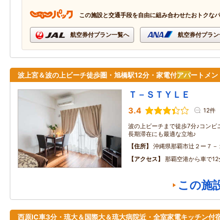
この施設と交通手段を自由に組み合わせたおトクな
航空券付プラン一覧へ
航空券付プラン
波上宮＆波の上ビーチ徒歩圏・旭橋駅12分・家電付
アパ
ートメン
Ｔ－ＳＴＹＬＥ
3.4
12件
波の上ビーチまで徒歩7分♪コンビ
長期滞在にも最適な立地♪
住所
沖縄県那覇市辻２ー７－
アクセス
那覇空港から車で12
この施
西原IC車3分・琉大＆国際大＆琉大病院近・全室家電キッチン付