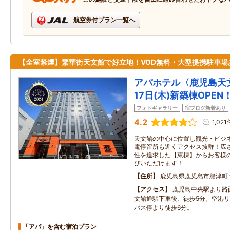
航空券付プラン一覧へ
【全室禁煙】繁華街天文館で好立地！VOD無料・大型提携駐車場
アパホテル〈鹿児島天文
17日(木)新築棟OPEN
フォトギャラリー
宿ブログ新着あり
4.2
1,021
天文館の中心に位置し観光・ビジ
電停留所も近くアクセス抜群！広
性を追求した【東棟】からお客様
びいただけます！
住所
鹿児島県鹿児島市船津町
アクセス
鹿児島中央駅より路
文館通駅下車後、徒歩5分。空港
バス停より徒歩6分。
「アパ」を含む宿泊プラン