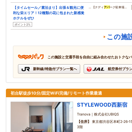
【タイムセール／素泊まり】出張＆観光に便
… 【ナディ
アパ
ーク駐車場…
利な栄エリア！12種類の花に包まれた新感覚
ホテルをぜひ
ポイント2%
この施
この施設と交通手段を自由に組み合わせたおトクな
新幹線/特急付プラン一覧へ
航空券付プラ
初台駅徒歩10分/固定WiFi完備/リモート作業最適
STYLEWOOD西新宿
Tranova｜株式会社UBIQS
住所
東京都渋谷区本町2‐26‐
3階