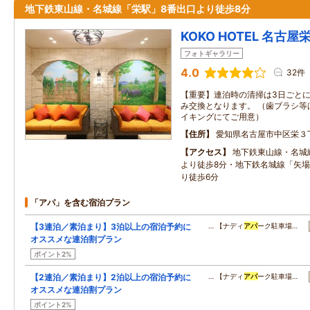
地下鉄東山線・名城線「栄駅」8番出口より徒歩8分
KOKO HOTEL 名古屋栄 
フォトギャラリー
4.0
32件
【重要】連泊時の清掃は3日ごと
み交換となります。 （歯ブラシ等
イキングにてご用意）
住所
愛知県名古屋市中区栄３
アクセス
地下鉄東山線・名城
より徒歩8分・地下鉄名城線「矢場
り徒歩6分
「アパ」を含む宿泊プラン
【3連泊／素泊まり】3泊以上の宿泊予約に
… 【ナディ
アパ
ーク駐車場…
オススメな連泊割プラン
ポイント2%
【2連泊／素泊まり】2泊以上の宿泊予約に
… 【ナディ
アパ
ーク駐車場…
オススメな連泊割プラン
ポイント2%