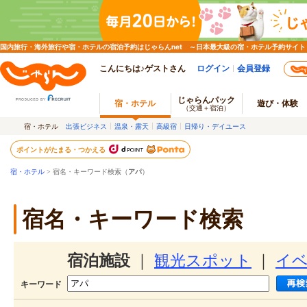
国内旅行・海外旅行や宿・ホテルの宿泊予約はじゃらんnet ～日本最大級の宿・ホテル予約サイト
こんにちは♪ゲストさん
ログイン
会員登録
じゃらんパック
宿・ホテル
遊び・体験
（交通＋宿泊）
宿・ホテル
出張ビジネス
温泉・露天
高級宿
日帰り・デイユース
ポイントがたまる・つかえる
宿・ホテル
> 宿名・キーワード検索（
アパ
）
宿名・キーワード検索
宿泊施設
｜
観光スポット
｜
イ
キーワード