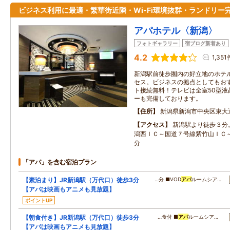
ビジネス利用に最適・繁華街近隣・Wi-Fi環境抜群・ランドリー
アパホテル〈新潟〉
フォトギャラリー
宿ブログ新着あり
4.2
1,351
新潟駅前徒歩圏内の好立地のホテ
セス。ビジネスの拠点としてもおす
ト接続無料！テレビは全室50型液
ーも完備しております。
住所
新潟県新潟市中央区東大
アクセス
新潟駅より徒歩３分
潟西ＩＣ～国道７号線紫竹山ＩＣ
分
「アパ」を含む宿泊プラン
【素泊まり】JR新潟駅（万代口）徒歩3分
…分 ■VOD
アパ
ルームシア…
【アパは映画もアニメも見放題】
ポイントUP
【朝食付き】JR新潟駅（万代口）徒歩3分
…食付 ■
アパ
ルームシア…
【アパは映画もアニメも見放題】