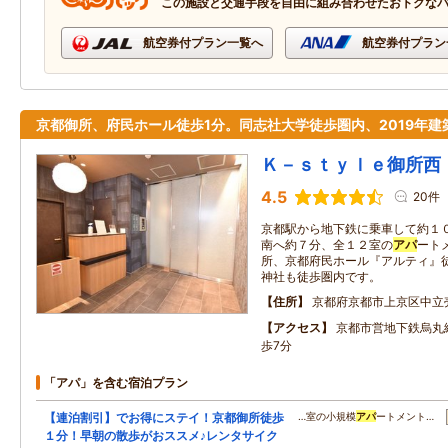
この施設と交通手段を自由に組み合わせたおトクな
航空券付プラン一覧へ
航空券付プラン
京都御所、府民ホール徒歩1分。同志社大学徒歩圏内、2019年建
Ｋ－ｓｔｙｌｅ御所西
4.5
20件
京都駅から地下鉄に乗車して約１
南へ約７分、全１２室の
アパ
ート
所、京都府民ホール『アルティ』
神社も徒歩圏内です。
住所
京都府京都市上京区中立
アクセス
京都市営地下鉄烏丸
歩7分
「アパ」を含む宿泊プラン
【連泊割引】でお得にステイ！京都御所徒歩
…室の小規模
アパ
ートメント…
１分！早朝の散歩がおススメ♪レンタサイク