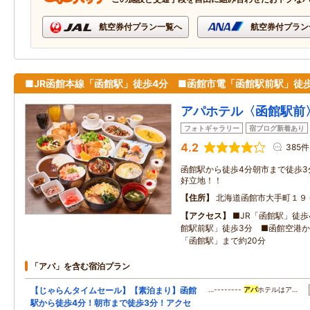
航空券付プラン一覧へ
航空券付プラン
■JR函館本線「函館駅」徒歩4分 ■函館市電「函館駅前駅」徒
アパホテル〈函館駅前
フォトギャラリー
宿ブログ新着あり
4.2
385件
函館駅から徒歩4分朝市まで徒歩3
好立地！！
住所
北海道函館市大手町１９
アクセス
■JR「函館駅」徒歩
館駅前駅」徒歩3分 ■函館空港
「函館駅」まで約20分
「アパ」を含む宿泊プラン
【じゃらんタイムセール】【素泊まり】函館
…--------
アパ
ホテルはア…
駅から徒歩4分！朝市まで徒歩3分！アクセ