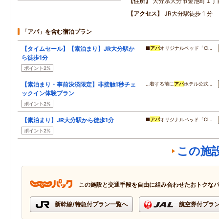
住所
大分県大分市金池町１丁
アクセス
JR大分駅徒歩 1 分
「アパ」を含む宿泊プラン
【タイムセール】【素泊まり】JR大分駅か
■
アパ
オリジナルベッド「Cl…
ら徒歩1分
ポイント2%
【素泊まり・事前決済限定】非接触1秒チェ
…着する前に
アパ
ホテル公式…
ックイン体験プラン
ポイント2%
【素泊まり】JR大分駅から徒歩1分
■
アパ
オリジナルベッド「Cl…
ポイント2%
この施
この施設と交通手段を自由に組み合わせたおトクな
新幹線/特急付プラン一覧へ
航空券付プラ