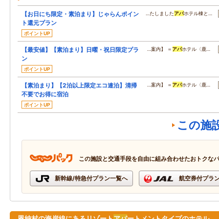
【お日にち限定・素泊まり】じゃらんポイン
…たしました
アパ
ホテル棟と…
ト還元プラン
ポイントUP
【最安値】【素泊まり】日曜・祝日限定プラ
…案内】 ＝
アパ
ホテル〈鹿…
ン
ポイントUP
【素泊まり】【2泊以上限定エコ連泊】清掃
…案内】 ＝
アパ
ホテル〈鹿…
不要でお得に宿泊
ポイントUP
この施
この施設と交通手段を自由に組み合わせたおトクな
新幹線/特急付プラン一覧へ
航空券付プラ
恩納村の海岸線にあるリゾート
アパ
ートメントタイプのホテル