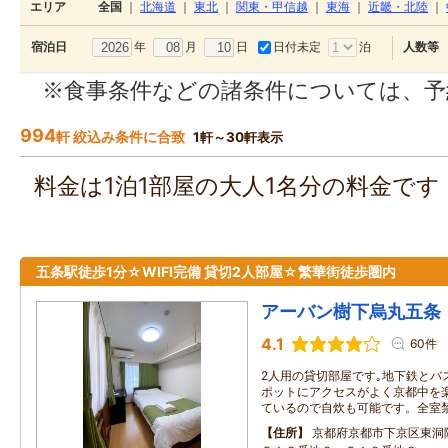
エリア
全国
｜
北海道
｜
東北
｜
関東・甲信越
｜
東海
｜
近畿・北陸
｜
年
月
日
日付未定
泊
宿泊日
人数等
※食事条件などの諸条件については、予
994
軒 絞込み条件に合致
1軒～30軒表示
料金は1泊1部屋の大人1名分の料金で
五条駅徒歩1分☆WIFI完備 貸切2人部屋☆繁華街徒歩圏内
アーバン樹下烏丸五条
4.1
60件
2人用の貸切部屋です｡地下鉄とバ
ポットにアクセスがよく京都中を楽
ているので自炊も可能です。全室
住所
京都府京都市下京区東洞