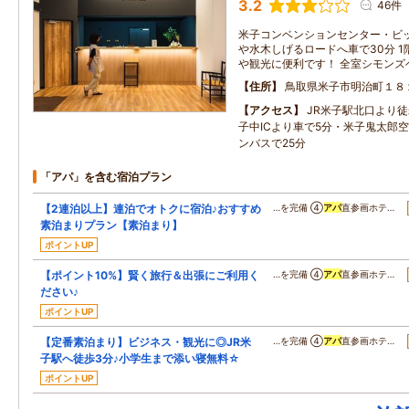
3.2
46件
米子コンベンションセンター・ビッ
や水木しげるロードへ車で30分 
や観光に便利です！ 全室シモンズ
住所
鳥取県米子市明治町１８
アクセス
JR米子駅北口より
子中ICより車で5分・米子鬼太郎
ンバスで25分
「アパ」を含む宿泊プラン
【2連泊以上】連泊でオトクに宿泊♪おすすめ
…を完備 ④
アパ
直参画ホテ…
素泊まりプラン【素泊まり】
ポイントUP
【ポイント10%】賢く旅行＆出張にご利用く
…を完備 ④
アパ
直参画ホテ…
ださい♪
ポイントUP
【定番素泊まり】ビジネス・観光に◎JR米
…を完備 ④
アパ
直参画ホテ…
子駅へ徒歩3分♪小学生まで添い寝無料☆
ポイントUP