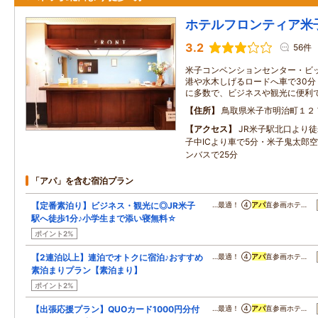
ホテルフロンティア米
3.2
56件
米子コンベンションセンター・ビッ
港や水木しげるロードへ車で30分
に多数で、ビジネスや観光に便利
住所
鳥取県米子市明治町１２
アクセス
JR米子駅北口より
子中ICより車で5分・米子鬼太郎
ンバスで25分
「アパ」を含む宿泊プラン
【定番素泊り】ビジネス・観光に◎JR米子
…最適！ ④
アパ
直参画ホテ…
駅へ徒歩1分♪小学生まで添い寝無料☆
ポイント2%
【2連泊以上】連泊でオトクに宿泊♪おすすめ
…最適！ ④
アパ
直参画ホテ…
素泊まりプラン【素泊まり】
ポイント2%
【出張応援プラン】QUOカード1000円分付
…最適！ ④
アパ
直参画ホテ…