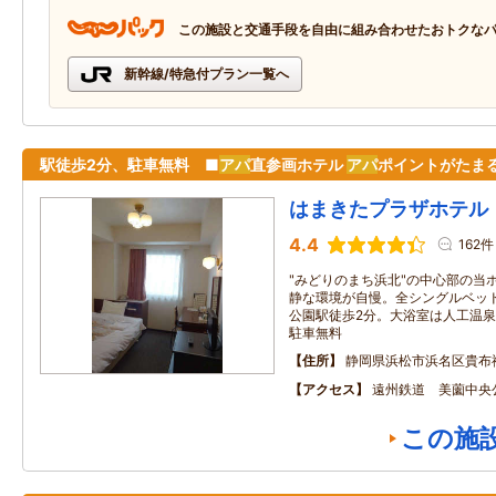
この施設と交通手段を自由に組み合わせたおトクな
新幹線/特急付プラン一覧へ
駅徒歩2分、駐車無料 ■
アパ
直参画ホテル
アパ
ポイントがたま
はまきたプラザホテル
4.4
162件
"みどりのまち浜北"の中心部の当
静な環境が自慢。全シングルベッド
公園駅徒歩2分。大浴室は人工温泉。
駐車無料
住所
静岡県浜松市浜名区貴布祢
アクセス
遠州鉄道 美薗中央
この施