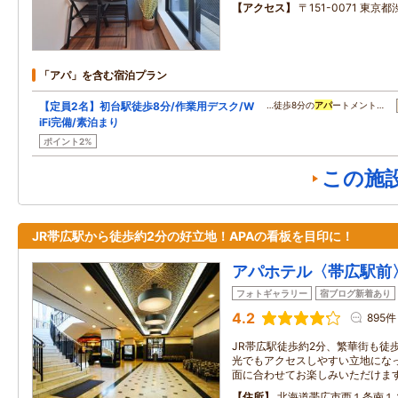
アクセス
〒151-0071 東京都
「アパ」を含む宿泊プラン
【定員2名】初台駅徒歩8分/作業用デスク/W
…徒歩8分の
アパ
ートメント…
iFi完備/素泊まり
ポイント2%
この施
JR帯広駅から徒歩約2分の好立地！APAの看板を目印に！
アパホテル〈帯広駅前
フォトギャラリー
宿ブログ新着あり
4.2
895件
JR帯広駅徒歩約2分、繁華街も徒
光でもアクセスしやすい立地にな
面に合わせてお楽しみいただけま
住所
北海道帯広市西１条南１