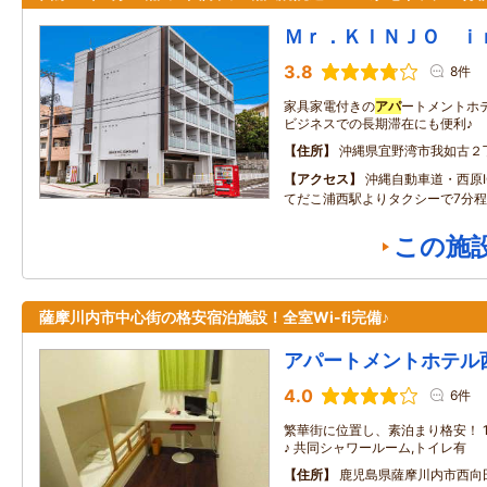
Ｍｒ．ＫＩＮＪＯ ｉ
3.8
8件
家具家電付きの
アパ
ートメントホ
ビジネスでの長期滞在にも便利♪
住所
沖縄県宜野湾市我如古２
アクセス
沖縄自動車道・西原
てだこ浦西駅よりタクシーで7分程
この施
薩摩川内市中心街の格安宿泊施設！全室Wi-fi完備♪
アパートメントホテル
4.0
6件
繁華街に位置し、素泊まり格安！ 
♪ 共同シャワールーム,トイレ有
住所
鹿児島県薩摩川内市西向