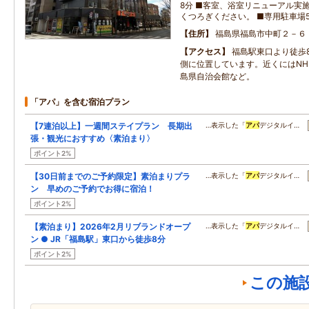
8分 ■客室、浴室リニューアル実
くつろぎください。 ■専用駐車場
住所
福島県福島市中町２－６
アクセス
福島駅東口より徒歩
側に位置しています。近くにはNH
島県自治会館など。
「アパ」を含む宿泊プラン
【7連泊以上】一週間ステイプラン 長期出
…表示した「
アパ
デジタルイ…
張・観光におすすめ〈素泊まり〉
ポイント2%
【30日前までのご予約限定】素泊まりプラ
…表示した「
アパ
デジタルイ…
ン 早めのご予約でお得に宿泊！
ポイント2%
【素泊まり】2026年2月リブランドオープ
…表示した「
アパ
デジタルイ…
ン ● JR「福島駅」東口から徒歩8分
ポイント2%
この施