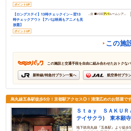
ポイントUP
【ロングステイ】13時チェックイン～翌13
…分 ■VOD
アパ
ルームシア…
時チェックアウト【アパは映画もアニメも見
放題】
ポイントUP
この施
この施設と交通手段を自由に組み合わせたおトクな
新幹線/特急付プラン一覧へ
航空券付プラ
烏丸線五条駅徒歩5分！京都駅アクセス◎！清潔広めのお部屋で
Ｓｔａｙ ＳＡＫＵＲ
テイサクラ) 東本願寺
地下鉄烏丸線『五条駅』より徒歩5