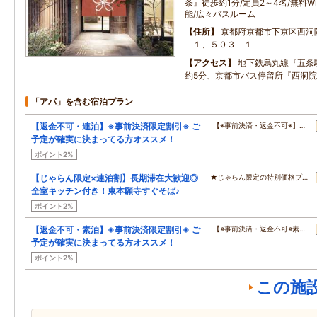
条』徒歩約1分/定員2～4名/無料W
能/広々バスルーム
住所
京都府京都市下京区西洞
－１、５０３－１
アクセス
地下鉄烏丸線『五条
約5分、京都市バス停留所『西洞院
「アパ」を含む宿泊プラン
【返金不可・連泊】※事前決済限定割引※ ご
【※事前決済・返金不可※】…
予定が確実に決まってる方オススメ！
ポイント2%
【じゃらん限定×連泊割】長期滞在大歓迎◎
★じゃらん限定の特別価格プ…
全室キッチン付き！東本願寺すぐそば♪
ポイント2%
【返金不可・素泊】※事前決済限定割引※ ご
【※事前決済・返金不可※素…
予定が確実に決まってる方オススメ！
ポイント2%
この施