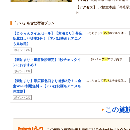
アクセス
JR根室本線「帯広
分
「アパ」を含む宿泊プラン
【じゃらんタイムセール】【素泊まり】帯広
…もちまして
アパ
ホテル立体…
駅北口より徒歩2分！【アパは映画もアニメ
も見放題】
ポイント2%
【素泊まり・事前決済限定】1秒チェックイ
…さい！※
アパ
アプリ内で…
ンにおすすめ！
ポイント2%
【素泊まり】帯広駅北口より徒歩2分！～全
…もちまして
アパ
ホテル立体…
室Wi-Fi利用無料～【アパは映画もアニメも
見放題】
ポイント2%
この施
この施設と交通手段を自由に組み合わせたおトクな