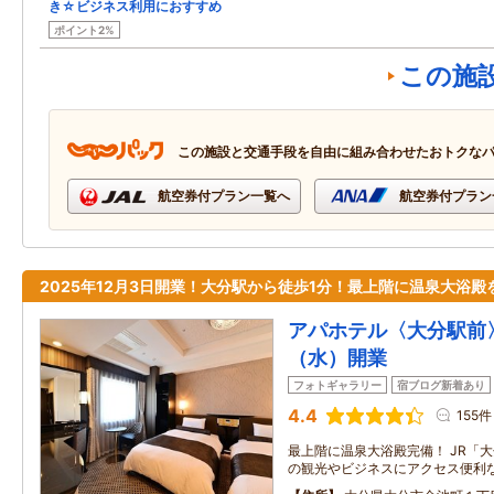
き☆ビジネス利用におすすめ
ポイント2%
この施
この施設と交通手段を自由に組み合わせたおトクな
航空券付プラン一覧へ
航空券付プラン
2025年12月3日開業！大分駅から徒歩1分！最上階に温泉大浴殿
アパホテル〈大分駅前〉
（水）開業
フォトギャラリー
宿ブログ新着あり
4.4
155件
最上階に温泉大浴殿完備！ JR「大
の観光やビジネスにアクセス便利