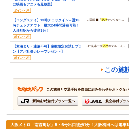
は映画もアニメも見放題】
ポイントUP
【ロングステイ】13時チェックイン～翌13
…搭載 ■「
アパ
デジタルイ…
時チェックアウト 最大24時間滞在可能！
人形町駅から徒歩3分！
ポイントUP
【素泊まり・連泊不可】室数限定お試しプラ
…に是非一度
アパ
ホテル〈人…
ン【アパ社長カレープレゼント】
ポイントUP
この施
この施設と交通手段を自由に組み合わせたおトクな
新幹線/特急付プラン一覧へ
航空券付プラ
大阪メトロ「南森町駅」5・6号出口徒歩1分！大阪梅田へは電車1