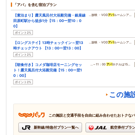
「アパ」を含む宿泊プラン
【素泊まり】露天風呂付大浴殿完備・銀座線
…放映 ・VOD
アパ
ルームシア…
田原町駅から徒歩1分【15：00ー翌10：0
0】
ポイント2%
【ロングステイ】13時チェックイン～翌13
…放映 ・VOD
アパ
ルームシア…
時チェックアウト 【13：00ー翌13：00】
ポイント2%
【朝食付き】コメダ珈琲店モーニングセッ
…～11：00
アパ
ホテルは15…
ト！露天風呂付大浴殿完備【15：00ー翌1
0：00】
ポイント2%
この施
この施設と交通手段を自由に組み合わせたおトクな
新幹線/特急付プラン一覧へ
航空券付プラ