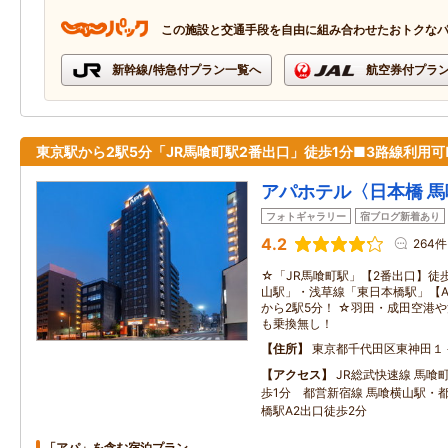
この施設と交通手段を自由に組み合わせたおトクな
新幹線/特急付プラン一覧へ
航空券付プラ
東京駅から2駅5分「JR馬喰町駅2番出口」徒歩1分■3路線利用可
アパホテル〈日本橋 
フォトギャラリー
宿ブログ新着あり
4.2
264件
☆「JR馬喰町駅」【2番出口】徒
山駅」・浅草線「東日本橋駅」【A
から2駅5分！ ☆羽田・成田空港
も乗換無し！
住所
東京都千代田区東神田１
アクセス
JR総武快速線 馬喰
歩1分 都営新宿線 馬喰横山駅・
橋駅A2出口徒歩2分
「アパ」を含む宿泊プラン