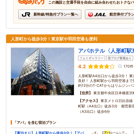
この施設と交通手段を自由に組み合わせたおトクな
新幹線/特急付プラン一覧へ
航空券付プラ
人形町から徒歩3分！東京駅や羽田空港も便利
アパホテル〈人形町駅
フォトギャラリー
宿ブログ新着あり
4.2
170件
人形町駅A4出口から徒歩3分！ 
良好！ 人形町駅から羽田空港まで
約12分のT-CATからはリムジン
住所
東京都中央区日本橋富沢
アクセス
東京メトロ日比谷線
町駅（A4出口）徒歩3分 都営新
（A3出口）徒歩6分
「アパ」を含む宿泊プラン
【素泊まり】人形町駅から徒歩3分！【アパ
…す。 【
アパ
ルームシア…