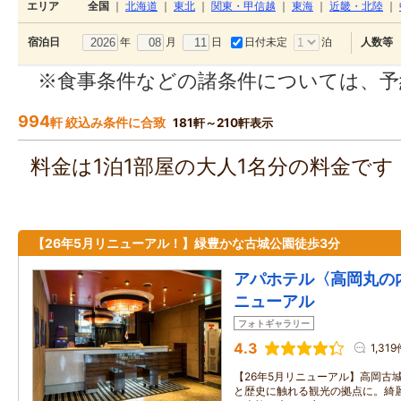
エリア
全国
｜
北海道
｜
東北
｜
関東・甲信越
｜
東海
｜
近畿・北陸
｜
年
月
日
日付未定
泊
宿泊日
人数等
※食事条件などの諸条件については、予
994
軒 絞込み条件に合致
181軒～210軒表示
料金は1泊1部屋の大人1名分の料金で
【26年5月リニューアル！】緑豊かな古城公園徒歩3分
アパホテル〈高岡丸の内
ニューアル
フォトギャラリー
4.3
1,31
【26年5月リニューアル】高岡古
と歴史に触れる観光の拠点に。綺