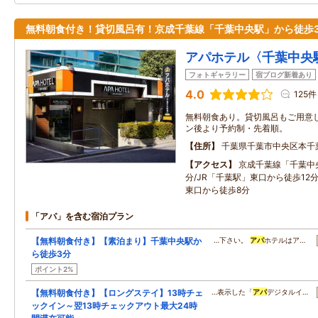
無料朝食付き！貸切風呂有！京成千葉線「千葉中央駅」から徒歩
アパホテル〈千葉中央
フォトギャラリー
宿ブログ新着あり
4.0
125件
無料朝食あり。貸切風呂もご用意
ン後より予約制・先着順。
住所
千葉県千葉市中央区本千
アクセス
京成千葉線「千葉中
分/JR「千葉駅」東口から徒歩12分
東口から徒歩8分
「アパ」を含む宿泊プラン
【無料朝食付き】【素泊まり】千葉中央駅か
…下さい。
アパ
ホテルはア…
ら徒歩3分
ポイント2%
【無料朝食付き】【ロングステイ】13時チェ
…表示した「
アパ
デジタルイ…
ックイン～翌13時チェックアウト最大24時