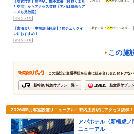
【朝食付き】熊本駅、熊本空港（阿蘇くまも
…ねます。
アパ
ホテルは15…
と空港）からアクセス抜群【アパは映画もア
ニメも見放題】
ポイント2%
【素泊まり・事前決済限定】1秒チェックイ
…着する前に
アパ
ホテル公式…
ンにおすすめ！
ポイント2%
この施
この施設と交通手段を自由に組み合わせたおトクな
新幹線/特急付プラン一覧へ
航空券付プラ
2026年5月客室設備リニューアル！都内主要駅にアクセス抜群！
アパホテル〈新橋虎ノ門
ニューアル