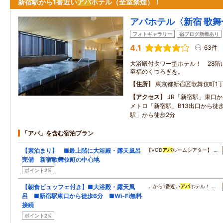
新宿駅から1番近い
アパ
ホテル（全室禁煙）！
アパホテル〈新宿 歌
フォトギャラリー
宿ブログ新着あり
4.1
63件
大浴殿付タワー型ホテル！ 28階
至福のくつろぎを。
住所
東京都新宿区歌舞伎町1丁
アクセス
JR「新宿駅」東口
メトロ「新宿駅」B13出口から徒
駅」から徒歩2分
「アパ」を含む宿泊プラン
【素泊まり】 ■最上階に大浴殿・露天風呂
【VOD
アパ
ルームシアター】 …
完備 新宿歌舞伎町の中心地
ポイント2%
【朝食ビュッフェ付き】■大浴殿・露天風
…から1番近い
アパ
ホテル！ …
呂 ■新宿駅東口から徒歩6分 ■Wi-Fi無料
接続
ポイント2%