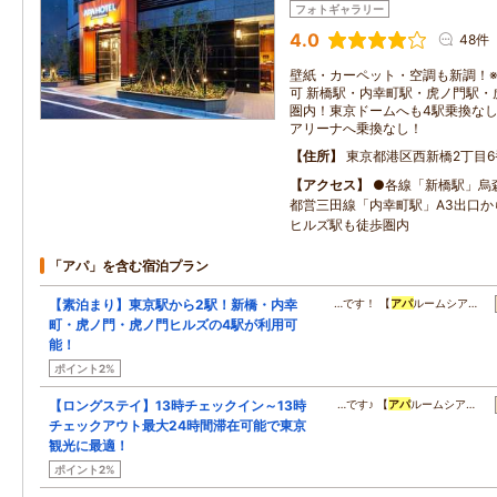
フォトギャラリー
4.0
48件
壁紙・カーペット・空調も新調！
可 新橋駅・内幸町駅・虎ノ門駅・
圏内！東京ドームへも4駅乗換な
アリーナへ乗換なし！
住所
東京都港区西新橋2丁目6
アクセス
●各線「新橋駅」烏
都営三田線「内幸町駅」A3出口か
ヒルズ駅も徒歩圏内
「アパ」を含む宿泊プラン
【素泊まり】東京駅から2駅！新橋・内幸
…です！ 【
アパ
ルームシア…
町・虎ノ門・虎ノ門ヒルズの4駅が利用可
能！
ポイント2%
【ロングステイ】13時チェックイン～13時
…です♪ 【
アパ
ルームシア…
チェックアウト最大24時間滞在可能で東京
観光に最適！
ポイント2%