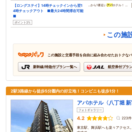
【ロングステイ】14時チェックインから翌1
…から1番近い
アパ
ホテル！ …
4時チェックアウト ■最大24時間滞在可能
■
ポイント2%
この施
この施設と交通手段を自由に組み合わせたおトクな
新幹線/特急付プラン一覧へ
航空券付プラ
2駅3路線から徒歩5分圏内の好立地！コンビニも徒歩1分！
アパホテル〈八丁堀 新
フォトギャラリー
4.2
223件
東京駅、舞浜駅へも楽々アクセス