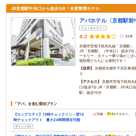
JR京都駅中央口から徒歩3分！全室禁煙ホテル
アパホテル〈京都駅前
フォトギャラリー
4.2
51件
京都市営地下鉄烏丸線「京都駅」（A
JR「京都駅」（中央口） 徒歩3
ータリー、タクシー乗り場がござ
張利用どちらにも便利です！
住所
京都府京都市下京区東洞
３
アクセス
京都市営地下鉄烏丸線
口)徒歩1分 JR「京都駅」(中央口
駅」徒歩10分
「アパ」を含む宿泊プラン
【ロングステイ】13時チェックイン～翌13
…ビ完備 ・
アパ
ホテルオリ…
時チェックアウト 最大24時間滞在可能
ポイント2%