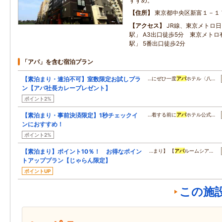
すすめ。
住所
東京都中央区新富１－１
アクセス
JR線、東京メトロ
駅」 A3出口徒歩5分 東京メト
駅」 5番出口徒歩2分
「アパ」を含む宿泊プラン
【素泊まり・連泊不可】室数限定お試しプラ
…にぜひ一度
アパ
ホテル〈八…
ン【アパ社長カレープレゼント】
ポイント2%
【素泊まり・事前決済限定】1秒チェックイ
…着する前に
アパ
ホテル公式…
ンにおすすめ！
ポイント2%
【素泊まり】ポイント10％！ お得なポイン
…まり】 【
アパ
ルームシア…
トアッププラン【じゃらん限定】
ポイントUP
この施