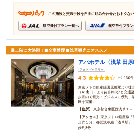
この施設と交通手段を自由に組み合わせたおトクな
航空券付プラン一覧へ
航空券付プラン
最上階に大浴殿！■全室禁煙 ■浅草観光にオススメ
アパホテル〈浅草 田
フォトギャラリー
4.3
130件
東京メトロ銀座線田原町駅より徒
（A1出口）より徒歩約8分と交通
歩圏内で観光・ビジネスに便利。
殿を完備。
住所
東京都台東区西浅草１－
アクセス
東京メトロ銀座線「
歩約１分、都営浅草線「浅草駅」（
歩約8分