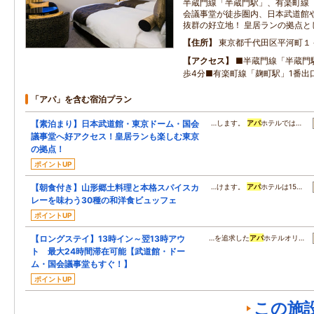
半蔵門線「半蔵門駅」、有楽町線「
会議事堂が徒歩圏内、日本武道館
抜群の好立地！ 皇居ランの拠点と
住所
東京都千代田区平河町１
アクセス
■半蔵門線「半蔵門
歩4分■有楽町線「麹町駅」1番出
「アパ」を含む宿泊プラン
【素泊まり】日本武道館・東京ドーム・国会
…します。
アパ
ホテルでは…
議事堂へ好アクセス！皇居ランも楽しむ東京
の拠点！
ポイントUP
【朝食付き】山形郷土料理と本格スパイスカ
…けます。
アパ
ホテルは15…
レーを味わう30種の和洋食ビュッフェ
ポイントUP
【ロングステイ】13時イン～翌13時アウ
…を追求した
アパ
ホテルオリ…
ト 最大24時間滞在可能【武道館・ドー
ム・国会議事堂もすぐ！】
ポイントUP
この施