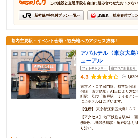
この施設と交通手段を自由に組み合わせたおトクな
新幹線/特急付プラン一覧へ
航空券付プラ
都内主要駅・イベント会場・観光地へのアクセス抜群！
アパホテル〈東京大島〉
ューアル
フォトギャラリー
宿ブログ新着あり
4.3
1,52
東京メトロ半蔵門線、都営新宿線
宿線「西大島駅」A1出口より左に
町駅」及び「亀戸駅」よりタクシーで
に当ホテルはございます。
住所
東京都江東区大島1-8-7
アクセス
地下鉄住吉駅A4・
歩5分、JR錦糸町駅・亀戸駅より
り沿い。