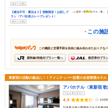
ポイント2%
【連泊不可・素泊まり】室数限定！お試しプ
…に是非一度
アパ
ホテル〈東…
ラン〈アパ社長カレープレゼント〉
ポイント2%
この施
この施設と交通手段を自由に組み合わせたおトクな
新幹線/特急付プラン一覧へ
航空券付プラ
東新宿の活動の拠点に！！アメニティバー設置の全室禁煙ホテル
アパホテル〈東新宿 
フォトギャラリー
4.3
435
日本最大級の繁華街である歌舞伎