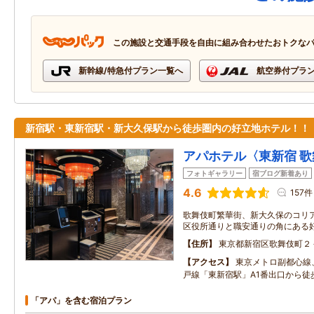
この施設と交通手段を自由に組み合わせたおトクな
新幹線/特急付プラン一覧へ
航空券付プラ
新宿駅・東新宿駅・新大久保駅から徒歩圏内の好立地ホテル！！
アパホテル〈東新宿 
フォトギャラリー
宿ブログ新着あり
4.6
157件
歌舞伎町繁華街、新大久保のコリ
区役所通りと職安通りの角にある
住所
東京都新宿区歌舞伎町２
アクセス
東京メトロ副都心線
戸線「東新宿駅」A1番出口から徒
「アパ」を含む宿泊プラン