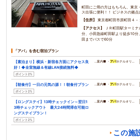
町田にご用の方はもちろん、東京
ス出張に便利！！ ビジネスの拠点
住所
東京都町田市原町田４－
アクセス
ＪＲ町田駅ターミナ
分、小田急線町田駅より徒歩10分
田までバスで60分
「アパ」を含む宿泊プラン
【素泊まり】横浜・新宿各方面にアクセス良
…案内■ ・
アパ
ホテルオリ…
好！◆全室無線＆有線LAN接続無料◆
ポイント2%
【朝食付】一日の元気の源！！朝食付プラン
…案内■ ・
アパ
ホテルオリ…
ポイント2%
【ロングステイ】13時チェックイン～翌日1
…案内■ ・
アパ
ホテルオリ…
3時チェックアウト 最大24時間滞在可能ロ
ングステイプラン！
ポイント2%
この施