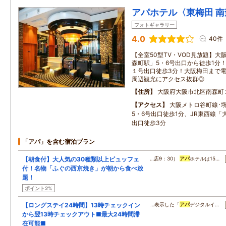
アパホテル〈東梅田 
フォトギャラリー
4.0
40件
【全室50型TV・VOD見放題】
森町駅」5・6号出口から徒歩1分
１号出口徒歩3分！大阪梅田まで電
周辺観光にアクセス抜群◎
住所
大阪府大阪市北区南森町
アクセス
大阪メトロ谷町線･
5・6号出口徒歩1分、JR東西線「
出口徒歩3分
「アパ」を含む宿泊プラン
【朝食付】大人気の30種類以上ビュッフェ
…店9：30）
アパ
ホテルは15…
付！名物「ふぐの西京焼き」が朝から食べ放
題！
ポイント2%
【ロングステイ24時間】13時チェックイン
…表示した「
アパ
デジタルイ…
から翌13時チェックアウト■最大24時間滞
在可能■