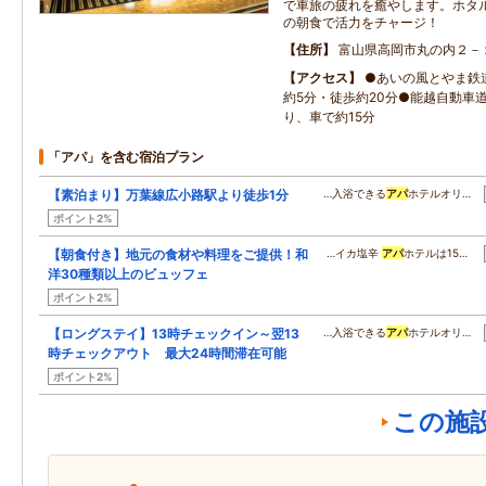
で車旅の疲れを癒やします。ホタ
の朝食で活力をチャージ！
住所
富山県高岡市丸の内２－
アクセス
●あいの風とやま鉄
約5分・徒歩約20分●能越自動車
り、車で約15分
「アパ」を含む宿泊プラン
【素泊まり】万葉線広小路駅より徒歩1分
…入浴できる
アパ
ホテルオリ…
ポイント2%
【朝食付き】地元の食材や料理をご提供！和
…イカ塩辛
アパ
ホテルは15…
洋30種類以上のビュッフェ
ポイント2%
【ロングステイ】13時チェックイン～翌13
…入浴できる
アパ
ホテルオリ…
時チェックアウト 最大24時間滞在可能
ポイント2%
この施