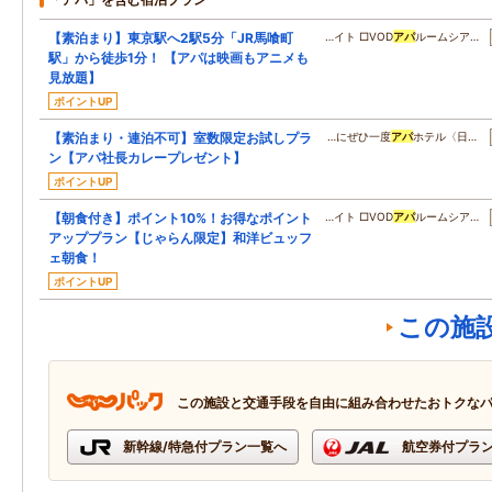
【素泊まり】東京駅へ2駅5分「JR馬喰町
…イト □VOD
アパ
ルームシア…
駅」から徒歩1分！ 【アパは映画もアニメも
見放題】
ポイントUP
【素泊まり・連泊不可】室数限定お試しプラ
…にぜひ一度
アパ
ホテル〈日…
ン【アパ社長カレープレゼント】
ポイントUP
【朝食付き】ポイント10%！お得なポイント
…イト □VOD
アパ
ルームシア…
アッププラン【じゃらん限定】和洋ビュッフ
ェ朝食！
ポイントUP
この施
この施設と交通手段を自由に組み合わせたおトクな
新幹線/特急付プラン一覧へ
航空券付プラ