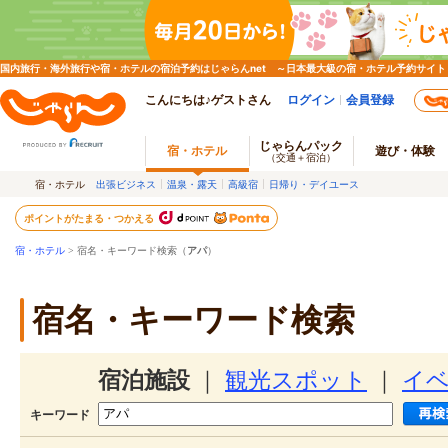
国内旅行・海外旅行や宿・ホテルの宿泊予約はじゃらんnet ～日本最大級の宿・ホテル予約サイト
こんにちは♪ゲストさん
ログイン
会員登録
じゃらんパック
宿・ホテル
遊び・体験
（交通＋宿泊）
宿・ホテル
出張ビジネス
温泉・露天
高級宿
日帰り・デイユース
ポイントがたまる・つかえる
宿・ホテル
> 宿名・キーワード検索（
アパ
）
宿名・キーワード検索
宿泊施設
｜
観光スポット
｜
イ
キーワード