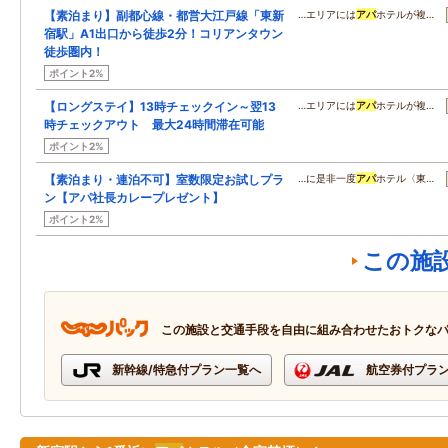
【素泊まり】副都心線・都営大江戸線「東新
…エリアには
アパ
ホテルが複…
宿駅」A1出口から徒歩2分！コリアンタウン
徒歩圏内！
ポイント2%
【ロングステイ】13時チェックイン～翌13
…エリアには
アパ
ホテルが複…
時チェックアウト 最大24時間滞在可能
ポイント2%
【素泊まり・連泊不可】室数限定お試しプラ
…に是非一度
アパ
ホテル〈東…
ン【アパ社長カレープレゼント】
ポイント2%
この施
この施設と交通手段を自由に組み合わせたおトクな
新幹線/特急付プラン一覧へ
航空券付プラ