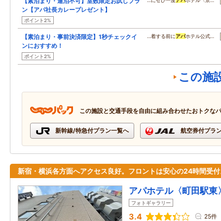
【素泊まり・連泊不可】室数限定お試しプラ
…にぜひ一度
アパ
ホテル〈京…
ン【アパ社長カレープレゼント】
ポイント2%
【素泊まり・事前決済限定】1秒チェックイ
…着する前に
アパ
ホテル公式…
ンにおすすめ！
ポイント2%
この施
この施設と交通手段を自由に組み合わせたおトクな
新幹線/特急付プラン一覧へ
航空券付プラ
新宿・横浜各方面へアクセス良好。フロントは安心の24時間受付
アパホテル〈町田駅東
フォトギャラリー
3.4
25件