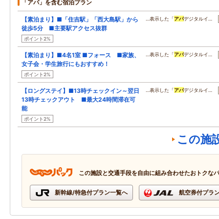
「アパ」を含む宿泊プラン
【素泊まり】■「住吉駅」「西大島駅」から
…表示した「
アパ
デジタルイ…
徒歩5分 ■主要駅アクセス抜群
ポイント2%
【素泊まり】■4名1室 ■フォース ■家族、
…表示した「
アパ
デジタルイ…
女子会・学生旅行にもおすすめ！
ポイント2%
【ロングステイ】■13時チェックイン～翌日
…表示した「
アパ
デジタルイ…
13時チェックアウト ■最大24時間滞在可
能
ポイント2%
この施
この施設と交通手段を自由に組み合わせたおトクな
新幹線/特急付プラン一覧へ
航空券付プラ