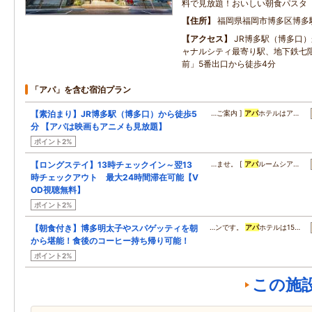
料で見放題！おいしい朝食パスタ
住所
福岡県福岡市博多区博多
アクセス
JR博多駅（博多口
ャナルシティ最寄り駅、地下鉄七
前」5番出口から徒歩4分
「アパ」を含む宿泊プラン
【素泊まり】JR博多駅（博多口）から徒歩5
…ご案内 ]
アパ
ホテルはア…
分 【アパは映画もアニメも見放題】
ポイント2%
【ロングステイ】13時チェックイン～翌13
…ませ。 [
アパ
ルームシア…
時チェックアウト 最大24時間滞在可能【V
OD視聴無料】
ポイント2%
【朝食付き】博多明太子やスパゲッティを朝
…ンです。
アパ
ホテルは15…
から堪能！食後のコーヒー持ち帰り可能！
ポイント2%
この施