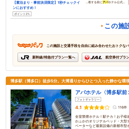
【素泊まり・事前決済限定】1秒チェックイ
…着する前に
アパ
ホテル公式…
ンにおすすめ！
ポイント2%
この施
この施設と交通手段を自由に組み合わせたおトクな
新幹線/特急付プラン一覧へ
航空券付プラ
博多駅（博多口）徒歩5分。大博通りからひとつ入った静かな環
アパホテル〈博多駅前
フォトギャラリー
4.1
116件
全室禁煙ホテル！駅チカ！お子様
かふかのオリジナルベッド・大型
ベーターなど最新設備の新都市型