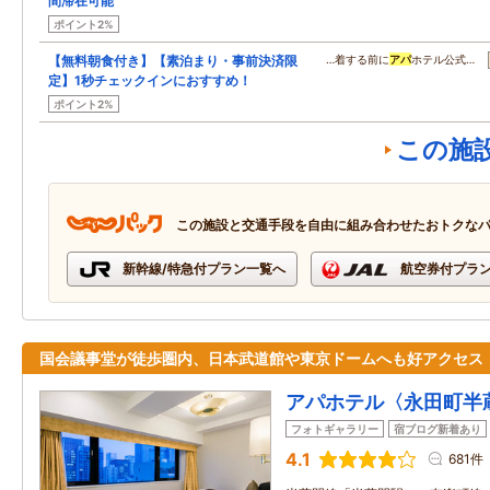
間滞在可能
ポイント2%
【無料朝食付き】【素泊まり・事前決済限
…着する前に
アパ
ホテル公式…
定】1秒チェックインにおすすめ！
ポイント2%
この施
この施設と交通手段を自由に組み合わせたおトクな
新幹線/特急付プラン一覧へ
航空券付プラ
国会議事堂が徒歩圏内、日本武道館や東京ドームへも好アクセス
アパホテル〈永田町半
フォトギャラリー
宿ブログ新着あり
4.1
681件