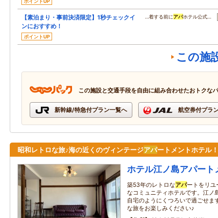
ポイントUP
【素泊まり・事前決済限定】1秒チェックイ
…着する前に
アパ
ホテル公式…
ンにおすすめ！
ポイントUP
この施
この施設と交通手段を自由に組み合わせたおトクな
新幹線/特急付プラン一覧へ
航空券付プラ
昭和レトロな旅♪海の近くのヴィンテージ
アパ
ートメントホテル
ホテル江ノ島アパート
築53年のレトロな
アパ
ートをリユ
なコミュニティホテルです。江ノ
自宅のようにくつろいで過ごせま
な旅をお楽しみください♪