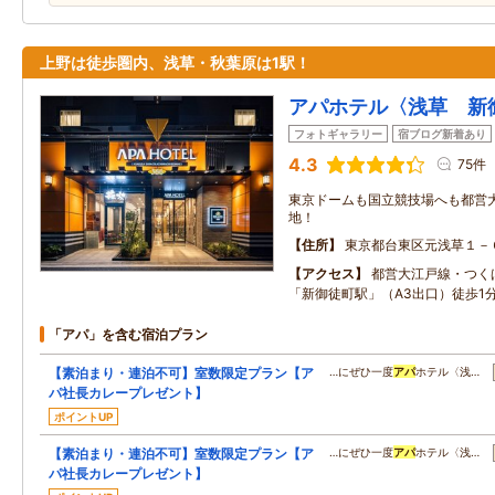
上野は徒歩圏内、浅草・秋葉原は1駅！
アパホテル〈浅草 新
フォトギャラリー
宿ブログ新着あり
4.3
75件
東京ドームも国立競技場へも都営
地！
住所
東京都台東区元浅草１－
アクセス
都営大江戸線・つく
「新御徒町駅」（A3出口）徒歩1
「アパ」を含む宿泊プラン
【素泊まり・連泊不可】室数限定プラン【ア
…にぜひ一度
アパ
ホテル〈浅…
パ社長カレープレゼント】
ポイントUP
【素泊まり・連泊不可】室数限定プラン【ア
…にぜひ一度
アパ
ホテル〈浅…
パ社長カレープレゼント】