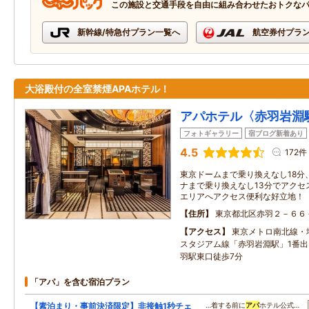
この施設と交通手段を自由に組み合わせたおトクな
新幹線/特急付プラン一覧へ
航空券付プラ
大浴殿付の全室禁煙APAホテル！
アパホテル〈赤羽岩淵
フォトギャラリー
宿ブログ新着あり
4.5
172件
東京ドームまで乗り換えなし18分
ナまで乗り換えなし13分でアクセ
エリアへアクセス便利な好立地！
住所
東京都北区赤羽２－６６
アクセス
東京メトロ南北線・
スタジアム線「赤羽岩淵駅」1番出
羽駅東口徒歩7分
「アパ」を含む宿泊プラン
【素泊まり・事前決済限定】非接触1秒チェ
…着する前に
アパ
ホテル公式…