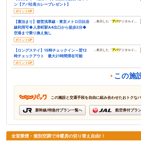
ン【アパ社長カレープレゼント】
ポイントUP
【素泊まり】都営浅草線・東京メトロ日比谷
…表示した「
アパ
デジタルイ…
線利用可◆人形町駅A4出口から徒歩2分◆
空港まで乗り換え無し
ポイントUP
【ロングステイ】15時チェックイン～翌12
…表示した「
アパ
デジタルイ…
時チェックアウト 最大21時間滞在可能
ポイントUP
この施
この施設と交通手段を自由に組み合わせたおトクな
新幹線/特急付プラン一覧へ
航空券付プラ
全室禁煙・個別空調で冷暖房の切り替え自由!！