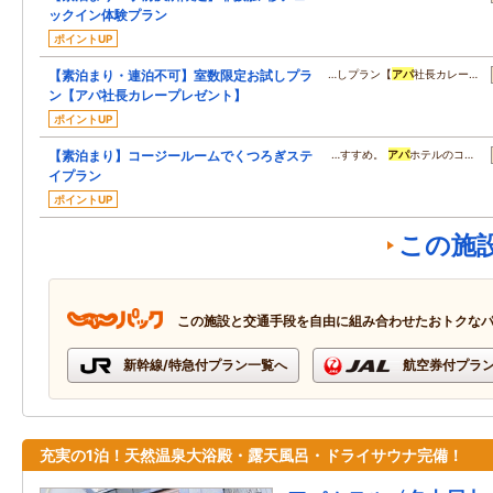
ックイン体験プラン
ポイントUP
【素泊まり・連泊不可】室数限定お試しプラ
…しプラン【
アパ
社長カレー…
ン【アパ社長カレープレゼント】
ポイントUP
【素泊まり】コージールームでくつろぎステ
…すすめ。
アパ
ホテルのコ…
イプラン
ポイントUP
この施
この施設と交通手段を自由に組み合わせたおトクな
新幹線/特急付プラン一覧へ
航空券付プラ
充実の1泊！天然温泉大浴殿・露天風呂・ドライサウナ完備！