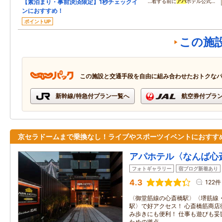
【素泊まり・事前決済限定】1秒チェックイ
…着する前に
アパ
ホテル公式…
ンにおすすめ！
ポイントUP
この施
この施設と交通手段を自由に組み合わせたおトクな
新幹線/特急付プラン一覧へ
航空券付プラ
京セラドームまで乗換なし！ライブやスポーツイベントにおすす
アパホテル〈なんば心
フォトギャラリー
宿ブログ新着あり
4.3
122件
〈御堂筋線の心斎橋駅〉〈堺筋線
駅〉で好アクセス！ 心斎橋筋商店
み歩きにも便利！ 仕事も遊びも妥
ための拠点。