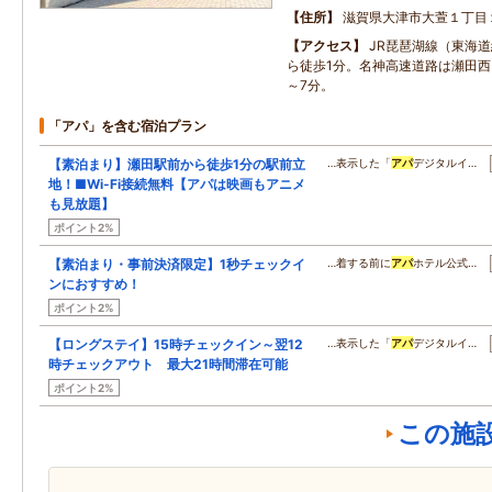
住所
滋賀県大津市大萱１丁目
アクセス
JR琵琶湖線（東海
ら徒歩1分。名神高速道路は瀬田西I
～7分。
「アパ」を含む宿泊プラン
【素泊まり】瀬田駅前から徒歩1分の駅前立
…表示した「
アパ
デジタルイ…
地！■Wi-Fi接続無料【アパは映画もアニメ
も見放題】
ポイント2%
【素泊まり・事前決済限定】1秒チェックイ
…着する前に
アパ
ホテル公式…
ンにおすすめ！
ポイント2%
【ロングステイ】15時チェックイン～翌12
…表示した「
アパ
デジタルイ…
時チェックアウト 最大21時間滞在可能
ポイント2%
この施