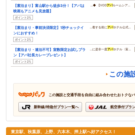
【素泊まり】富山駅から徒歩3分！【アパは
…◆ 【VOD
アパ
ルームシア…
映画もアニメも見放題】
ポイント2%
【素泊まり・事前決済限定】1秒チェックイ
…着する前に
アパ
ホテル公式…
ンにおすすめ！
ポイント2%
【素泊まり・連泊不可】室数限定お試しプラ
…に是非一度
アパ
ホテル〈富…
ン【アパ社長カレープレゼント】
ポイント2%
この施
この施設と交通手段を自由に組み合わせたおトクな
新幹線/特急付プラン一覧へ
航空券付プラ
東京駅、秋葉原、上野、六本木、押上駅へ好アクセス！