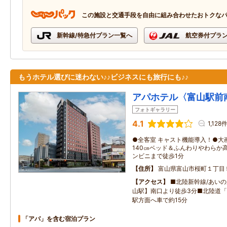
この施設と交通手段を自由に組み合わせたおトクな
新幹線/特急付プラン一覧へ
航空券付プラ
もうホテル選びに迷わない♪♪ビジネスにも旅行にも♪♪
アパホテル〈富山駅前
フォトギャラリー
4.1
1,128
●全客室 キャスト機能導入！●大画
140㎝ベッド＆ふんわりやわらか
ンビニまで徒歩1分
住所
富山県富山市桜町１丁目
アクセス
■北陸新幹線/あい
山駅】南口より徒歩3分■北陸道「
駅方面へ車で約15分
「アパ」を含む宿泊プラン