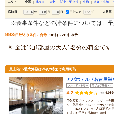
エリア
全国
｜
北海道
｜
東北
｜
関東・甲信越
｜
東海
｜
近畿・北陸
｜
年
月
日
日付未定
泊
宿泊日
人数等
※食事条件などの諸条件については、予
993
軒 絞込み条件に合致
181軒～210軒表示
料金は1泊1部屋の大人1名分の料金で
最上階15階大浴殿は深夜2時まで利用可能！
アパホテル〈名古屋栄
フォトギャラリー
宿ブログ新着あり
4.2
4,98
□全客室でビジネス・レジャー利用
ム・熱田神宮・IGアリーナなどの
し！ □50インチTV・高級羽毛布
ト後のお手回り品預かり無料