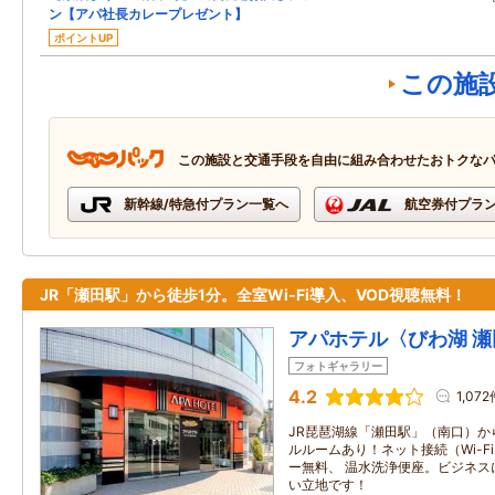
ン【アパ社長カレープレゼント】
ポイントUP
この施
この施設と交通手段を自由に組み合わせたおトクな
新幹線/特急付プラン一覧へ
航空券付プラ
JR「瀬田駅」から徒歩1分。全室Wi-Fi導入、VOD視聴無料！
アパホテル〈びわ湖 
フォトギャラリー
4.2
1,072
JR琵琶湖線「瀬田駅」（南口）か
ルルームあり！ネット接続（Wi-Fi
ー無料、 温水洗浄便座。ビジネス
い立地です！