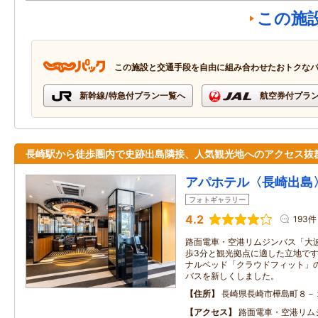
この施
この施設と交通手段を自由に組み合わせたおトクな
新幹線/特急付プラン一覧へ
航空券付プラ
長崎駅から徒歩圏内で史跡出島隣接、人気観光地へのアクセス抜
アパホテル〈長崎出島
フォトギャラリー
4.2
193件
路面電車・空港リムジンバス「大
歩3分と観光拠点に適した立地で
ナルベッド「クラウドフィット」
バスを新しくしました。
住所
長崎県長崎市樺島町８－
アクセス
路面電車・空港リム