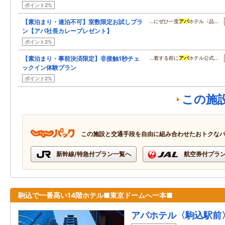
ポイント2%
【素泊まり・連泊不可】室数限定お試しプラ
…にぜひ一度
アパ
ホテル〈品…
ン【アパ社長カレープレゼント】
ポイント2%
【素泊まり・事前決済限定】非接触1秒チェ
…着する前に
アパ
ホテル公式…
ックイン体験プラン
ポイント2%
この施
この施設と交通手段を自由に組み合わせたおトクな
新幹線/特急付プラン一覧へ
航空券付プラ
駒込で一番高い14階ホテル■東京ドームへ一本■
アパホテル〈駒込駅前