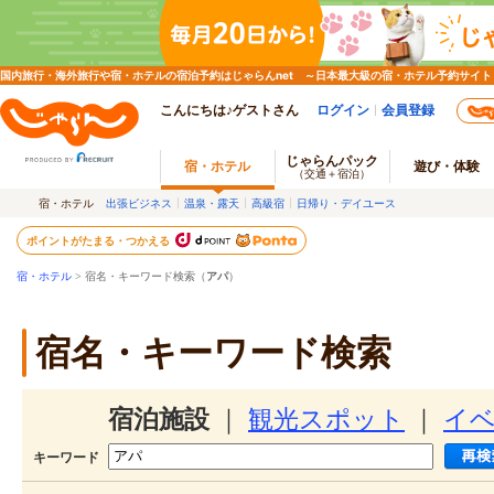
国内旅行・海外旅行や宿・ホテルの宿泊予約はじゃらんnet ～日本最大級の宿・ホテル予約サイト
こんにちは♪ゲストさん
ログイン
会員登録
じゃらんパック
宿・ホテル
遊び・体験
（交通＋宿泊）
宿・ホテル
出張ビジネス
温泉・露天
高級宿
日帰り・デイユース
ポイントがたまる・つかえる
宿・ホテル
> 宿名・キーワード検索（
アパ
）
宿名・キーワード検索
宿泊施設
｜
観光スポット
｜
イ
キーワード