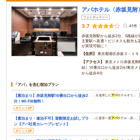
アパホテル〈赤坂見附
フォトギャラリー
3.7
41件
赤坂見附駅から徒歩2分。5路線が
主要駅へ直通！ビジネスも観光も
が実現可能に！
住所
東京都港区赤坂３－１９
アクセス
東京メトロ赤坂見附
結）10番出口から徒歩2分/東京メ
から徒歩4分
「アパ」を含む宿泊プラン
【素泊まり】赤坂見附駅10番出口から徒歩2
…を追求した
アパ
ホテルオリ…
分！Wi-Fi6無料！
ポイントUP
【素泊まり・連泊不可】室数限定お試しプラ
…に是非一度
アパ
ホテル〈赤…
ン【アパ社長カレープレゼント】
ポイントUP