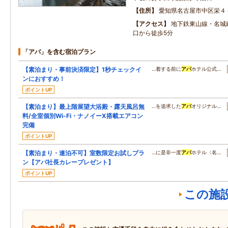
住所
愛知県名古屋市中区栄４
アクセス
地下鉄東山線・名城
口から徒歩5分
「アパ」を含む宿泊プラン
【素泊まり・事前決済限定】1秒チェックイ
…着する前に
アパ
ホテル公式…
ンにおすすめ！
ポイントUP
【素泊まり】最上階展望大浴殿・露天風呂無
…を追求した
アパ
オリジナル…
料/全室個別Wi-Fi・ナノイーX搭載エアコン
完備
ポイントUP
【素泊まり・連泊不可】室数限定お試しプラ
…に是非一度
アパ
ホテル〈名…
ン【アパ社長カレープレゼント】
ポイントUP
この施