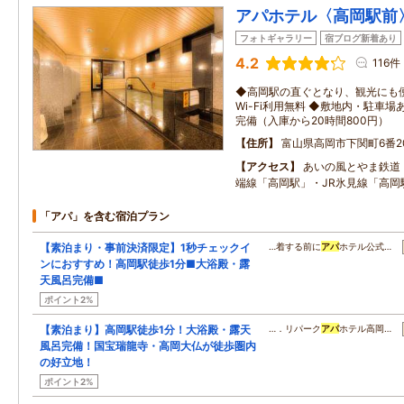
アパホテル〈高岡駅前
フォトギャラリー
宿ブログ新着あり
4.2
116件
◆高岡駅の直ぐとなり、観光にも
Wi-Fi利用無料 ◆敷地内・駐車
完備（入庫から20時間800円）
住所
富山県高岡市下関町6番2
アクセス
あいの風とやま鉄道
端線「高岡駅」・JR氷見線「高岡
「アパ」を含む宿泊プラン
【素泊まり・事前決済限定】1秒チェックイ
…着する前に
アパ
ホテル公式…
ンにおすすめ！高岡駅徒歩1分■大浴殿・露
天風呂完備■
ポイント2%
【素泊まり】高岡駅徒歩1分！大浴殿・露天
…．リパーク
アパ
ホテル高岡…
風呂完備！国宝瑞龍寺・高岡大仏が徒歩圏内
の好立地！
ポイント2%