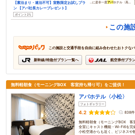
【素泊まり・連泊不可】室数限定お試しプラ
…に是非一度
アパ
ホテル〈高…
ン 【アパ社長カレープレゼント】
ポイント2%
この施
この施設と交通手段を自由に組み合わせたおトクな
新幹線/特急付プラン一覧へ
航空券付プラ
無料軽朝食（モーニングBOX 客室持ち帰り可）をご提供！
アパホテル〈小松〉
フォトギャラリー
4.2
838件
無料軽朝食（モーニングBOX 客
全室にキャスト機能・Wi-Fi6を
小松空港からも近く、ビジネスや