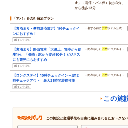
止」（電停・バス停）徒歩3分、 
から徒歩13分
「アパ」を含む宿泊プラン
【素泊まり・事前決済限定】1秒チェックイ
…着する前に
アパ
ホテル公式…
ンにおすすめ！
ポイント2%
【素泊まり】路面電車「大波止」電停から徒
…約表示した
アパ
デジタルイ…
歩1分、「長崎」駅から徒歩10分！ビジネス
にも観光にもおすすめ
ポイント2%
【ロングステイ】15時チェックイン～翌12
…約表示した
アパ
デジタルイ…
時チェックアウト 最大21時間滞在可能
ポイント2%
この施
この施設と交通手段を自由に組み合わせたおトクな