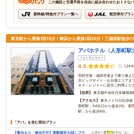
この施設と交通手段を自由に組み合わせたおトクな
新幹線/特急付プラン一覧へ
航空券付プラ
東京駅から乗換1回15分！舞浜から乗換1回25分！三越前駅徒歩1
アパホテル〈人形町駅
フォトギャラリー
4.3
1,24
羽田空港・成田空港まで乗り換え
京ビッグサイト・お台場エリアまで
ネス・レジャーに是非ご利用くだ
住所
東京都中央区日本橋堀留
アクセス
東京メトロ日比谷線
形町駅」A4出口から徒歩2分。都
駅」から徒歩6分。
「アパ」を含む宿泊プラン
【素泊まり・連泊不可】室数限定お試しプラ
…にぜひ一度
アパ
ホテル〈人…