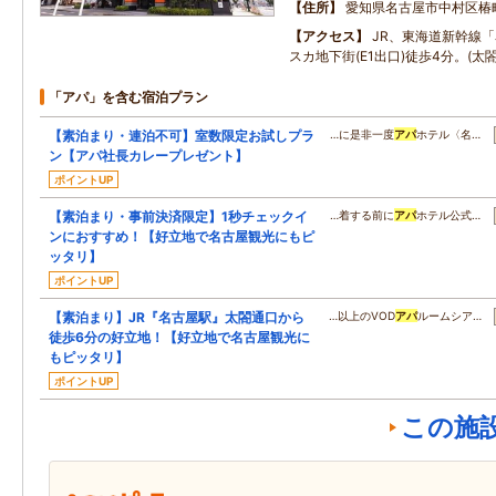
住所
愛知県名古屋市中村区椿
アクセス
JR、東海道新幹線
スカ地下街(E1出口)徒歩4分。(太
「アパ」を含む宿泊プラン
【素泊まり・連泊不可】室数限定お試しプラ
…に是非一度
アパ
ホテル〈名…
ン【アパ社長カレープレゼント】
ポイントUP
【素泊まり・事前決済限定】1秒チェックイ
…着する前に
アパ
ホテル公式…
ンにおすすめ！【好立地で名古屋観光にもピ
ッタリ】
ポイントUP
【素泊まり】JR『名古屋駅』太閤通口から
…以上のVOD
アパ
ルームシア…
徒歩6分の好立地！【好立地で名古屋観光に
もピッタリ】
ポイントUP
この施