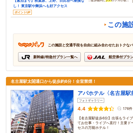
【素泊まり】秋葉原、上野、日比谷へ乗換な
…徒歩圏内に
アパ
ホテルが数…
し！ 東京駅や舞浜へも好アクセス
ポイントUP
この施
この施設と交通手段を自由に組み合わせたおトクな
新幹線/特急付プラン一覧へ
航空券付プラ
名古屋駅太閤通口から徒歩約6分！全室禁煙！
アパホテル〈名古屋駅
フォトギャラリー
4.4
176件
【名古屋駅徒歩6分】出張もライ
てお仕事・ライブへ直行！主要ド
セスの万能ホテル！