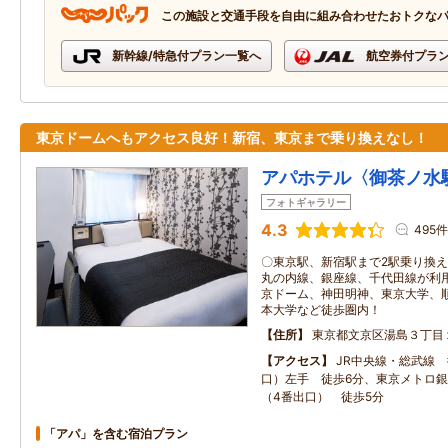
この施設と交通手段を自由に組み合わせたおトクな
新幹線/特急付プラン一覧へ
航空券付プラ
東京ドームへもアクセス良好！新宿、東京まで乗り換えなし！
アパホテル〈御茶ノ水
フォトギャラリー
4.3
495件
〇東京駅、新宿駅まで2駅乗り換え
丸の内線、銀座線、千代田線が利
京ドーム、神田明神、東京大学、
本大学など徒歩圏内！
住所
東京都文京区湯島３丁目
アクセス
JR中央線・総武線
口）左手 徒歩6分、東京メトロ
（4番出口） 徒歩5分
「アパ」を含む宿泊プラン