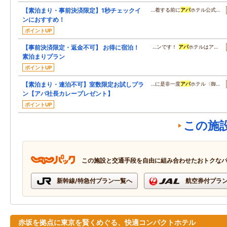
【素泊まり・事前決済限定】1秒チェックイ
…着する前に
アパ
ホテル公式…
ンにおすすめ！
ポイントUP
【事前決済限定・返金不可】 お得に宿泊！
…ンです！
アパ
ホテルはア…
素泊まりプラン
ポイントUP
【素泊まり・連泊不可】室数限定お試しプラ
…に是非一度
アパ
ホテル〈御…
ン【アパ社長カレープレゼント】
ポイントUP
この施
この施設と交通手段を自由に組み合わせたおトクな
新幹線/特急付プラン一覧へ
航空券付プラ
赤坂を拠点に東京を賢くめぐる、快適コンパクトホテル