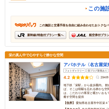
この施
この施設と交通手段を自由に組み合わせたおトクな
新幹線/特急付プラン一覧へ
航空券付プラ
栄の真ん中で心やすらぐ静かな空間
アパホテル〈名古屋栄
フォトギャラリー
宿ブログ新着あり
4.2
294件
地下鉄「栄駅」から徒歩圏内。 館
ば、そこは喧騒を忘れる静かな空間
は、こだわりの客室と暖かいおもて
癒す空間を提供
住所
愛知県名古屋市中区栄４