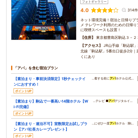
フォトギャラリー
4.0
314件
ネット環境完備！宿泊と日帰りプ
メ テレワーク利用のための日帰り
に喫煙スペースも設置！
住所
東京都豊島区駒込３－２
アクセス
JR山手線「駒込駅
北線「駒込駅」5番出口徒歩2分｜
くにあり
「アパ」を含む宿泊プラン
【素泊まり・事前決済限定】1秒チェックイ
…着する前に
アパ
ホテル公式…
ンにおすすめ！
ポイントUP
【素泊まり】駒込で一番高い14階ホテル【W
…テレビ ■
アパ
デジタルイ…
i-Fi完備】
ポイントUP
【素泊まり・連泊不可】室数限定お試しプラ
…にぜひ一度
アパ
ホテル〈駒…
ン【アパ社長カレープレゼント】
ポイントUP