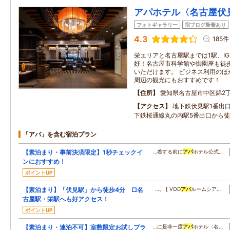
アパホテル〈名古屋伏
フォトギャラリー
宿ブログ新着あり
4.3
185件
栄エリアと名古屋駅までは1駅、I
好！名古屋市科学館や御園座も徒
いただけます。 ビジネス利用のほ
周辺の観光にもおすすめです！
住所
愛知県名古屋市中区錦2丁目
アクセス
地下鉄伏見駅1番出
下鉄桜通線丸の内駅5番出口から徒
「アパ」を含む宿泊プラン
【素泊まり・事前決済限定】1秒チェックイ
…着する前に
アパ
ホテル公式…
ンにおすすめ！
ポイントUP
【素泊まり】「伏見駅」から徒歩4分 □名
…。 [ VOD
アパ
ルームシア…
古屋駅・栄駅へも好アクセス！
ポイントUP
【素泊まり・連泊不可】室数限定お試しプラ
…に是非一度
アパ
ホテル〈名…