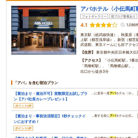
アパホテル〈小伝馬町
フォトギャラリー
宿ブログ新着あり
4.1
1,086
東京駅（総武線快速）、秋葉原（
上駅（都営浅草線）、新宿（都営
武道館、東京ドームにも好アクセ
住所
東京都中央区日本橋大伝
アクセス
「小伝馬町駅」1番出
「馬喰町駅」、「馬喰横山駅」、「
出口から徒歩3分
「アパ」を含む宿泊プラン
【素泊まり・連泊不可】室数限定お試しプラ
…に是非一度
アパ
ホテル〈小…
ン【アパ社長カレープレゼント】
ポイントUP
【素泊まり・事前決済限定】1秒チェックイ
…着する前に
アパ
ホテル公式…
ンにおすすめ！
ポイントUP