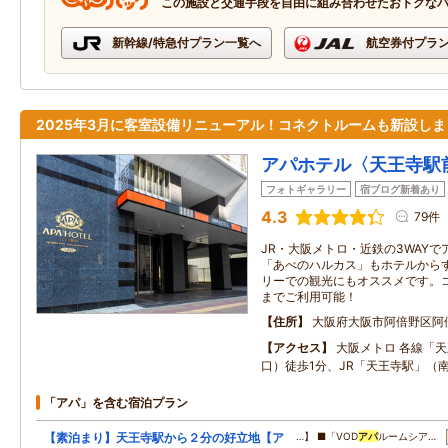
この施設と交通手段を自由に組み合わせたおトクな
新幹線/特急付プラン一覧へ
航空券付プラ
2025年3月に客室設備リニューアル！コネクトルームも新設しま
アパホテル〈天王寺駅
フォトギャラリー
宿ブログ新着あり
4.3
79件
JR・大阪メトロ・近鉄の3WAY
「あべのハルカス」もホテルから
リーでの観光にもオススメです。
までご利用可能！
住所
大阪府大阪市阿倍野区阿
アクセス
大阪メトロ 各線「
口）徒歩1分、JR「天王寺駅」（
「アパ」を含む宿泊プラン
【素泊まり】天王寺駅から２分の好立地【ア
…】 ■「VOD
アパ
ルームシア…