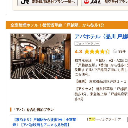
新幹線/特急付プラン一覧へ
航空券付プラ
全室禁煙ホテル！都営浅草線「戸越駅」から徒歩1分
アパホテル〈品川 戸越
フォトギャラリー
4.3
99件
都営浅草線「戸越駅」A2・A3出
「戸越銀座駅」1番出口から徒歩3
反田まで1駅で戸越商店街にも面
にも便利。
住所
東京都品川区戸越１－１
アクセス
都営浅草線「戸越駅」
徒歩1分、東急池上線「戸越銀座駅
歩3分
「アパ」を含む宿泊プラン
【素泊まり】戸越駅から徒歩1分！全室禁
【
アパ
ルームシアター】 ア…
煙！【アパは映画もアニメも見放題】