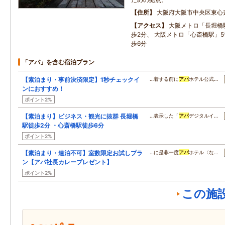
住所
大阪府大阪市中央区東心
アクセス
大阪メトロ「長堀橋
歩2分、 大阪メトロ「心斎橋駅」5
歩6分
「アパ」を含む宿泊プラン
【素泊まり・事前決済限定】1秒チェックイ
…着する前に
アパ
ホテル公式…
ンにおすすめ！
ポイント2%
【素泊まり】ビジネス・観光に抜群 長堀橋
…表示した「
アパ
デジタルイ…
駅徒歩2分 ・心斎橋駅徒歩6分
ポイント2%
【素泊まり・連泊不可】室数限定お試しプラ
…に是非一度
アパ
ホテル〈な…
ン【アパ社長カレープレゼント】
ポイント2%
この施