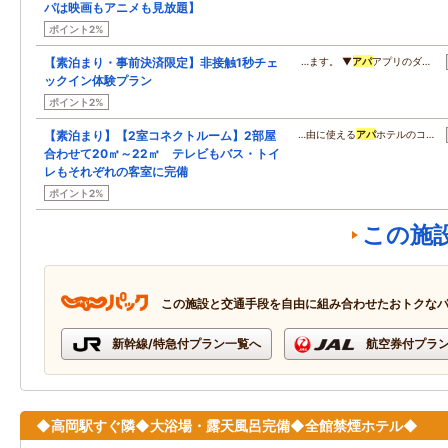
パは映画もアニメも見放題】
ポイント2%
【素泊まり・事前決済限定】非接触1秒チェ
…ます。 ▼
アパ
アプリのダ…
ックイン体験プラン
ポイント2%
【素泊まり】【2室コネクトルーム】2部屋
…由に使える
アパ
ホテルのコ…
合わせて20㎡～22㎡ テレビもバス・トイ
レもそれぞれの客室に完備
ポイント2%
この施
この施設と交通手段を自由に組み合わせたおトクな
新幹線/特急付プラン一覧へ
航空券付プラ
◆高岡駅すぐ隣◆大浴場・露天風呂完備◆全館禁煙ホテル◆