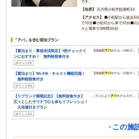
です。
住所
石川県小松市飴屋町53
アクセス
■小松駅から徒歩5
で10分■小松ICから車で10分■
スと電車で3時間30分
「アパ」を含む宿泊プラン
【素泊まり・事前決済限定】1秒チェックイ
【姉妹館
アパ
ホテル〈小松グ…
ンにおすすめ！ 無料軽朝食付き
ポイント2%
【素泊まり】Wi-Fi6・キャスト機能完備！
【姉妹館
アパ
ホテル〈小松グ…
無料軽朝食付き
ポイント2%
【リブランド開業記念】【無料朝食付き】
…ランにより
アパ
ホテルステ…
広々としたサウナで心も体もリフレッシュ！
大浴場付きプラン
ポイント2%
この施