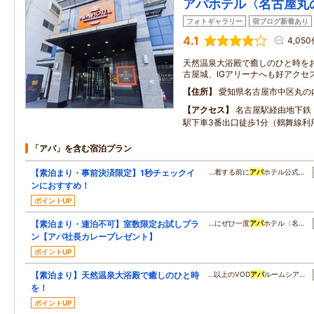
アパホテル〈名古屋丸
フォトギャラリー
宿ブログ新着あり
4.1
4,05
天然温泉大浴殿で癒しのひと時をお
古屋城、IGアリーナへも好アクセス
住所
愛知県名古屋市中区丸の
アクセス
名古屋駅経由地下鉄
駅下車3番出口徒歩1分（鶴舞線利
「アパ」を含む宿泊プラン
【素泊まり・事前決済限定】1秒チェックイ
…着する前に
アパ
ホテル公式…
ンにおすすめ！
ポイントUP
【素泊まり・連泊不可】室数限定お試しプラ
…にぜひ一度
アパ
ホテル〈名…
ン【アパ社長カレープレゼント】
ポイントUP
【素泊まり】天然温泉大浴殿で癒しのひと時
…以上のVOD
アパ
ルームシア…
を！
ポイントUP