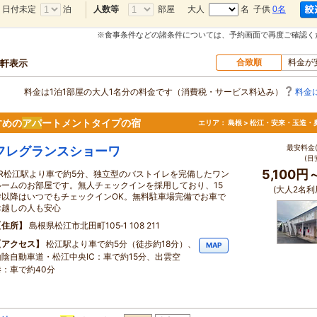
日付未定
泊
部屋
大人
名 子供
0名
人数等
※食事条件などの諸条件については、予約画面で再度ご確認く
合致順
料金が
0軒表示
料金は1泊1部屋の大人1名分の料金です（消費税・サービス料込み）
料金
すめの
アパ
ートメントタイプの宿
エリア：
島根 > 松江・安来・玉造・
最安料金(
フレグランスショーワ
(目
5,100円
JR松江駅より車で約5分、独立型のバストイレを完備したワン
ルームのお部屋です。無人チェックインを採用しており、15
(大人2名利
時以降はいつでもチェックインOK。無料駐車場完備でお車で
お越しの人も安心
住所
島根県松江市北田町105‐1 108 211
アクセス
松江駅より車で約5分（徒歩約18分）、
MAP
山陰自動車道・松江中央IC：車で約15分、出雲空
港：車で約40分