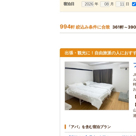
年
月
日
宿泊日
994
軒 絞込み条件に合致
361軒～39
出張・観光に！自由旅派の人におす
「アパ」を含む宿泊プラン