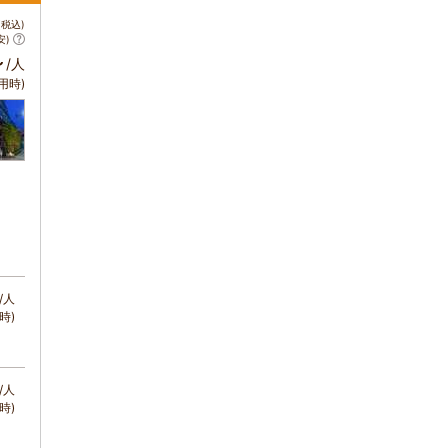
税込)
安)
～
/人
用時)
/人
時)
/人
時)