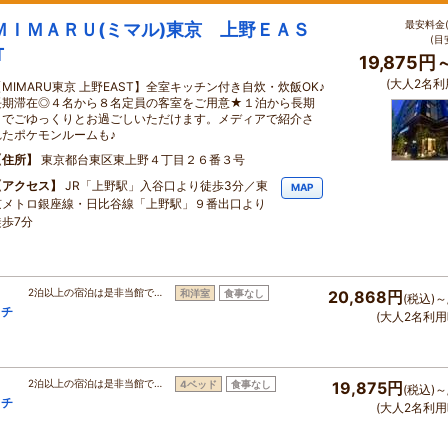
最安料金(
ＭＩＭＡＲＵ(ミマル)東京 上野ＥＡＳ
(目
Ｔ
19,875円
(大人2名利
【MIMARU東京 上野EAST】全室キッチン付き自炊・炊飯OK♪
長期滞在◎４名から８名定員の客室をご用意★１泊から長期
までごゆっくりとお過ごしいただけます。メディアで紹介さ
れたポケモンルームも♪
住所
東京都台東区東上野４丁目２６番３号
アクセス
JR「上野駅」入谷口より徒歩3分／東
MAP
京メトロ銀座線・日比谷線「上野駅」９番出口より
徒歩7分
2泊以上の宿泊は是非当館で…
和洋室
食事なし
20,868円
(税込)～
ッチ
(大人2名利用
2泊以上の宿泊は是非当館で…
4ベッド
食事なし
19,875円
(税込)～
ッチ
(大人2名利用