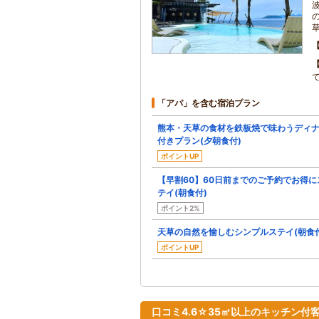
で
「アパ」を含む宿泊プラン
熊本・天草の食材を鉄板焼で味わうディ
付きプラン(夕朝食付)
ポイントUP
【早割60】60日前までのご予約でお得に
テイ(朝食付)
ポイント2%
天草の自然を愉しむシンプルステイ(朝食付
ポイントUP
口コミ4.6☆35㎡以上のキッチン付