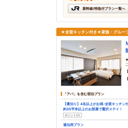
新幹線/特急付プラン一覧へ
★全室キッチン付き★家族・グループ
「アパ」を含む宿泊プラン
【素泊り】4名以上がお得♪全室キッチン
約35平米以上のお部屋で贅沢ステイ！
ポイント2%
連泊用プラン