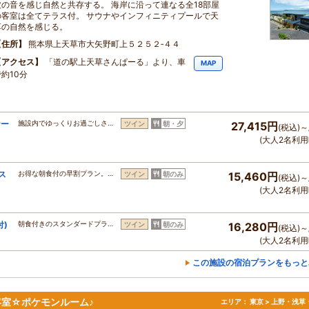
波の音を感じ自然と共存する。 海岸に沿って連なる全18部屋
の客室は全てテラス付。 サウナやインフィニティプールで天
草の自然を感じる。
住所
熊本県上天草市大矢野町上５２５２‐４４
アクセス
「道の駅上天草さんぱーる」より、車
MAP
約10分
ナー
施設内でゆっくりお過ごしさ…
ツイン
朝・夕
27,415円
(税込)～
(大人2名利用
ス
お得な朝食付の早割プラン。…
ツイン
朝のみ
15,460円
(税込)～
(大人2名利用
)
朝食付きのスタンダードプラ…
ツイン
朝のみ
16,280円
(税込)～
(大人2名利用
この施設の宿泊プランをもっと
客室☆ポケモンルーム♪
エリア：
東京 > 上野・浅草