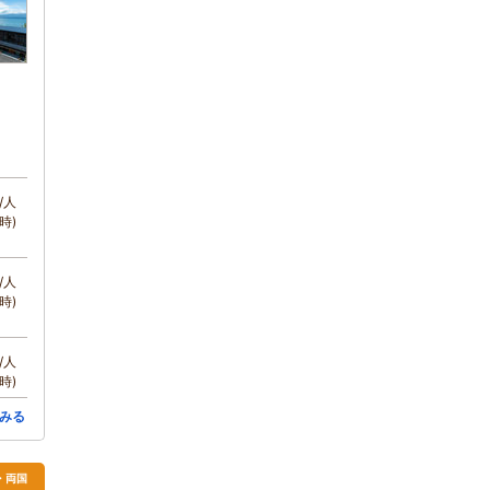
/人
時)
/人
時)
/人
時)
みる
・両国