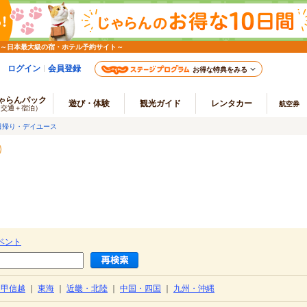
 ～日本最大級の宿・ホテル予約サイト～
ログイン
会員登録
お得な特典をみる
ゃらんパック
遊び・体験
観光ガイド
レンタカー
航空券
（交通＋宿泊）
日帰り・デイユース
ベント
・甲信越
｜
東海
｜
近畿・北陸
｜
中国・四国
｜
九州・沖縄