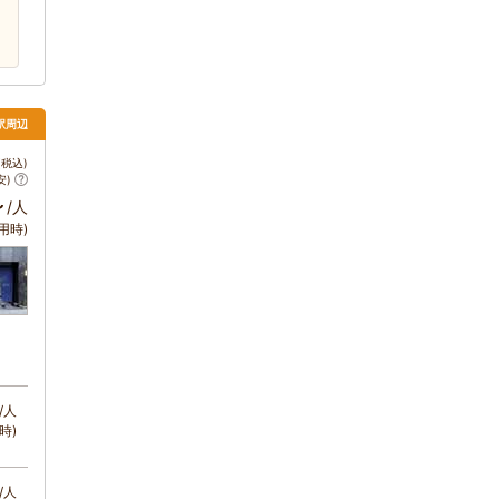
駅周辺
税込)
安)
～
/人
用時)
/人
時)
/人