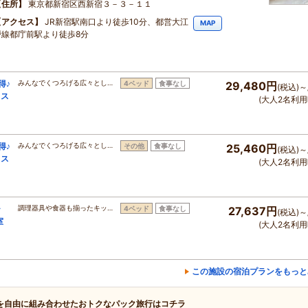
住所
東京都新宿区西新宿３－３－１１
アクセス
JR新宿駅南口より徒歩10分、都営大江
MAP
戸線都庁前駅より徒歩8分
得♪
みんなでくつろげる広々とし…
4ベッド
食事なし
29,480円
(税込)～
りス
(大人2名利用
得♪
みんなでくつろげる広々とし…
その他
食事なし
25,460円
(税込)～
りス
(大人2名利用
チ
調理器具や食器も揃ったキッ…
4ベッド
食事なし
27,637円
(税込)～
室
(大人2名利用
この施設の宿泊プランをもっと
を自由に組み合わせたおトクなパック旅行はコチラ