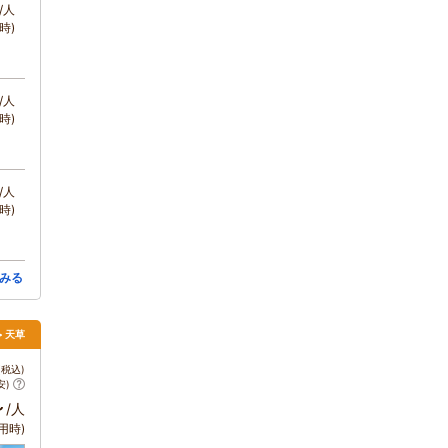
/人
時)
/人
時)
/人
時)
みる
> 天草
税込)
安)
～
/人
用時)