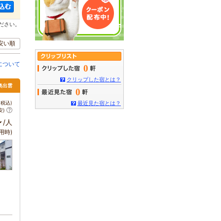
ださい。
安い順
について
0
クリップした宿とは？
奥出雲
0
税込)
最近見た宿とは？
安)
～
/人
用時)