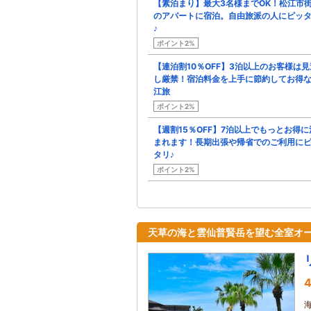
【素泊まり】最大3名様までOK！松江市
のアパートに宿泊。自由旅派の人にピッ
♪
ポイント2%
【連泊割10％OFF】3泊以上のお客様は見
し厳禁！宿泊料金を上手に節約してお得
江旅
ポイント2%
【週割15％OFF】7泊以上でもっとお得に
まれます！長期出張や帰省でのご利用に
タリ♪
ポイント2%
天草の海と雲仙普賢岳を望む全室オ
4