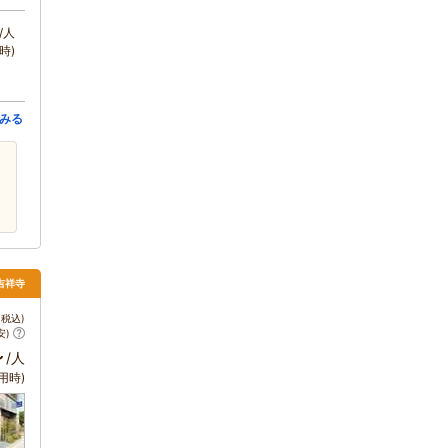
/人
時)
みる
吉祥寺
税込)
安)
～
/人
用時)