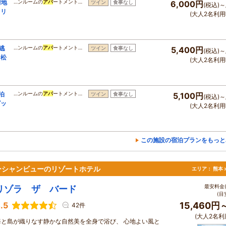
街地
…ンルームの
アパ
ートメント…
ツイン
食事なし
6,000円
(税込)～
タリ
(大人2名利用
逃
…ンルームの
アパ
ートメント…
ツイン
食事なし
5,400円
(税込)～
な松
(大人2名利用
泊
…ンルームの
アパ
ートメント…
ツイン
食事なし
5,100円
(税込)～
ピッ
(大人2名利用
この施設の宿泊プランをもっと
ーシャンビューのリゾートホテル
エリア：
熊本 
最安料金(
リゾラ ザ バード
(目
.5
15,460円
42件
(大人2名利
海と島が織りなす静かな自然美を全身で浴び、 心地よい風と