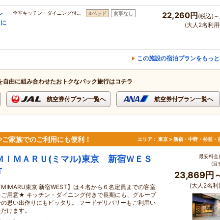
ン
全室キッチン・ダイニング付…
4ベッド
食事なし
22,260円
(税込)～
りに
(大人2名利用
この施設の宿泊プランをもっと
を自由に組み合わせたおトクなパック旅行はコチラ
航空券付プラン一覧へ
航空券付プラン一覧へ
やご家族でのご利用にも便利！
エリア：
東京 > 新宿・中野・杉並・
最安料金(
ＭＩＭＡＲＵ(ミマル)東京 新宿ＷＥＳ
(目
Ｔ
23,869円
(大人2名利
【MIMARU東京 新宿WEST】は４名から６名定員までの客室
をご用意★ キッチン・ダイニング付きで長期にも、グループ
での思い出作りにもピッタリ。 フードデリバリーもご利用い
ただけます。