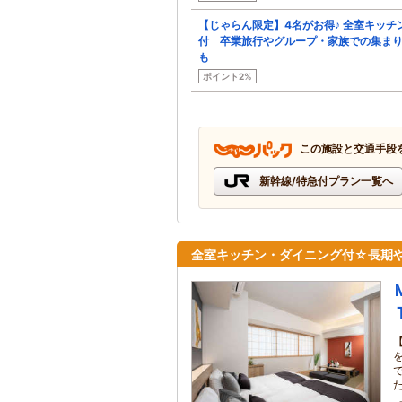
【じゃらん限定】4名がお得♪ 全室キッチ
付 卒業旅行やグループ・家族での集ま
も
ポイント2%
この施設と交通手段
新幹線/特急付プラン一覧へ
全室キッチン・ダイニング付☆長期