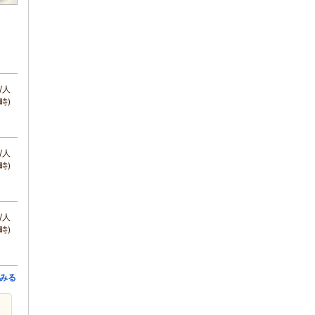
/人
時)
/人
時)
/人
時)
みる