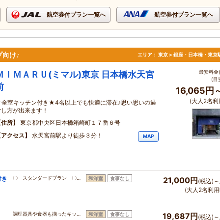
航空券付プラン一覧へ
航空券付プラン一覧へ
向け♪
エリア：
東京 > 銀座・日本橋・東京
最安料金(
ＭＩＭＡＲＵ(ミマル)東京 日本橋水天宮
(目
前
16,065円
(大人2名利
★全室キッチン付き★4名以上でも快適に滞在♪思い思いの過
ごし方が出来ます！
住所
東京都中央区日本橋箱崎町１７番６号
アクセス
水天宮前駅より徒歩３分！
MAP
付き
〇 スタンダードプラン 〇…
和洋室
食事なし
21,000円
(税込)～
(大人2名利用
調理器具や食器も揃ったキッ…
和洋室
食事なし
19,687円
(税込)～