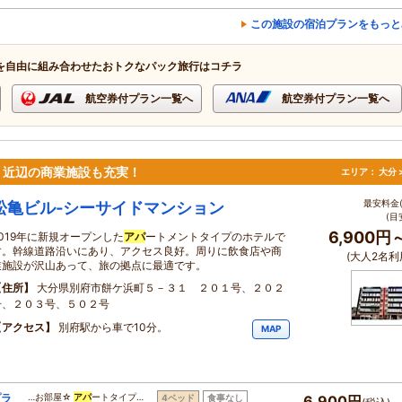
この施設の宿泊プランをもっと
を自由に組み合わせたおトクなパック旅行はコチラ
航空券付プラン一覧へ
航空券付プラン一覧へ
屋！近辺の商業施設も充実！
エリア：
大分 
最安料金(
松亀ビル‐シーサイドマンション
(目
6,900円
2019年に新規オープンした
アパ
ートメントタイプのホテルで
す。幹線道路沿いにあり、アクセス良好。周りに飲食店や商
(大人2名利
業施設が沢山あって、旅の拠点に最適です。
住所
大分県別府市餅ケ浜町５－３１ ２０１号、２０２
号、２０３号、５０２号
アクセス
別府駅から車で10分。
MAP
プラ
…お部屋☆
アパ
ートタイプ…
4ベッド
食事なし
6,900円