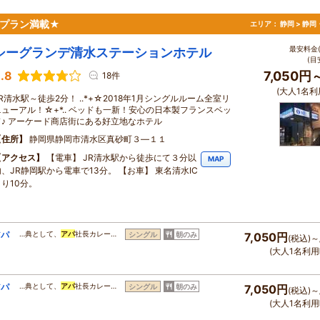
格プラン満載★
エリア：
静岡 > 静
最安料金(
シーグランデ清水ステーションホテル
(目
.8
7,050円
18件
(大人1名利
R清水駅～徒歩2分！ ..*+☆2018年1月シングルルーム全室リ
ニューアル！☆+*.. ベッドも一新！安心の日本製フランスベッ
ド♪ アーケード商店街にある好立地なホテル
住所
静岡県静岡市清水区真砂町３―１１
アクセス
【電車】 JR清水駅から徒歩にて３分以
MAP
内、JR静岡駅から電車で13分。 【お車】 東名清水IC
より10分。
アパ
…典として、
アパ
社長カレー…
シングル
朝のみ
7,050円
(税込)～
(大人1名利用
アパ
…典として、
アパ
社長カレー…
シングル
朝のみ
7,050円
(税込)～
(大人1名利用