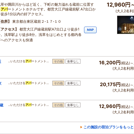
12,960円
浅草や隅田川からほど近く、下町の魅力溢れる蔵前に位置す
る
アパ
ートメントホテルです。都営大江戸線蔵前駅 A7出口か
(大人2名利
ら徒歩1分以内の好アクセス。
住所
東京都台東区蔵前２‐１７‐１０
アクセス
都営大江戸線蔵前駅A7出口より徒歩1
MAP
分。浅草駅より徒歩8分。浅草をはじめとする都内各
所へのアクセスも快適
近
…いただける
アパ
ートメント…
その他
食事なし
16,200円
(税込)～
(大人2名利用
京
…いただける
アパ
ートメント…
その他
食事なし
20,175円
(税込)～
(大人2名利用
蔵
…いただける
アパ
ートメント…
その他
食事なし
12,960円
(税込)～
(大人2名利用
この施設の宿泊プランをもっと