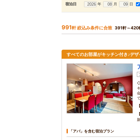
年
月
日
宿泊日
991
軒 絞込み条件に合致
391軒～42
すべてのお部屋がキッチン付き♪デザ
「アパ」を含む宿泊プラン