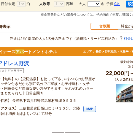
日付未定
泊
部屋
大人
名 子供
0名
人数等
※食事条件などの諸条件については、予約画面で再度ご確認く
合致順
料金が
0軒表示
料金は1泊1部屋の大人1名分の料金です（消費税・サービス料込み）
料金
イナーズ
アパ
ートメントホテル
エリア：
長野 > 野沢温泉・木島平・
最安料金(
アドレス野沢
(目
フォトギャラリー
22,000円
◇【無料】の【貸切温泉】も使って下さい♪すべてのお部屋が
(大人2名利
キッチン付きだから別荘気分でご家族・お子様連れ・女子
会・同級会など自由な使い方ができます！それぞれのカラー
でまとめられた非日常空間☆
住所
長野県下高井郡野沢温泉村豊郷９５３５
アクセス
上信越道豊田飯山ICより３０分。北陸
MAP
新幹線JR飯山線よりバスにて25分