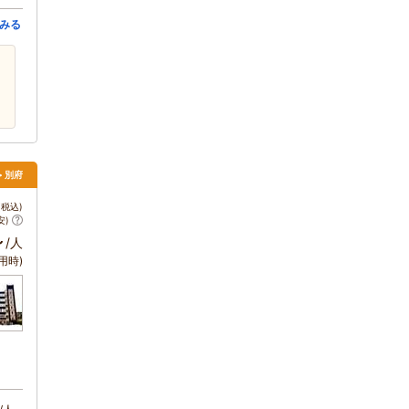
みる
> 別府
税込)
安)
～
/人
用時)