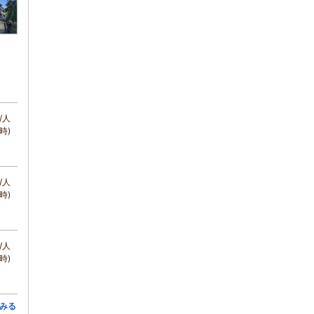
/人
時)
/人
時)
/人
時)
みる