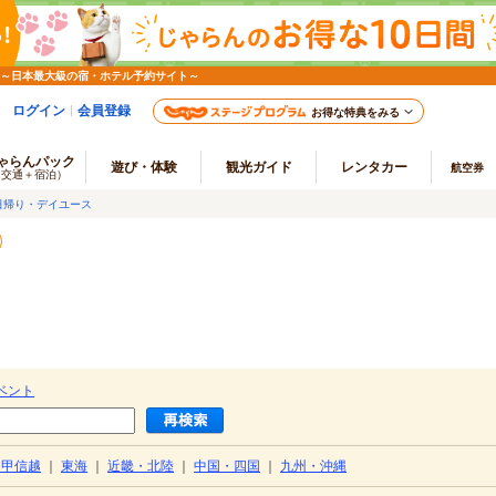
 ～日本最大級の宿・ホテル予約サイト～
ログイン
会員登録
お得な特典をみる
ゃらんパック
遊び・体験
観光ガイド
レンタカー
航空券
（交通＋宿泊）
日帰り・デイユース
ベント
・甲信越
｜
東海
｜
近畿・北陸
｜
中国・四国
｜
九州・沖縄