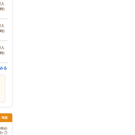
/人
時)
/人
時)
/人
時)
みる
・両国
税込)
安)