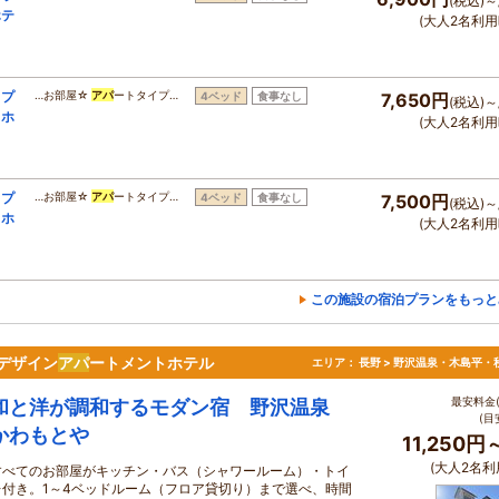
(税込)～
ホテ
(大人2名利用
りプ
…お部屋☆
アパ
ートタイプ…
4ベッド
食事なし
7,650円
(税込)～
るホ
(大人2名利用
りプ
…お部屋☆
アパ
ートタイプ…
4ベッド
食事なし
7,500円
(税込)～
るホ
(大人2名利用
この施設の宿泊プランをもっと
デザイン
アパ
ートメントホテル
エリア：
長野 > 野沢温泉・木島平・
最安料金(
和と洋が調和するモダン宿 野沢温泉
(目
かわもとや
11,250円
(大人2名利
すべてのお部屋がキッチン・バス（シャワールーム）・トイ
レ付き。1～4ベッドルーム（フロア貸切り）まで選べ、時間