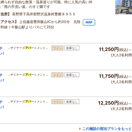
に縛られず自由な散策・温泉巡りが可能。特に人気の高い外
湯「熊の手洗い湯」のすぐ隣です
住所
長野県下高井郡野沢温泉村豊郷８９５５
アクセス
上信越道豊田飯山ICから約30分 北陸
MAP
新幹線ＪＲ飯山駅よりバスにて25分
チ
…ザイナーズ
アパ
ートメント…
ツイン
食事なし
11,250円
(税込)～
アパ
(大人2名利用
チ
…ザイナーズ
アパ
ートメント…
ツイン
食事なし
11,750円
(税込)～
アパ
(大人2名利用
チ
…ザイナーズ
アパ
ートメント…
ツイン
食事なし
12,250円
(税込)～
アパ
(大人2名利用
この施設の宿泊プランをもっと