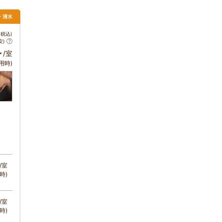
岡・清水
税込)
安)
～
/室
用時)
/室
時)
/室
時)