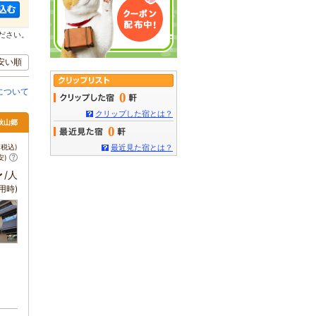
ださい。
安い順
について
0
クリップした宿とは？
秋山郷
0
税込)
最近見た宿とは？
安)
～
/人
用時)