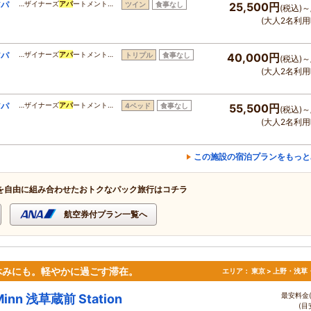
アパ
…ザイナーズ
アパ
ートメント…
ツイン
食事なし
25,500円
(税込)～
(大人2名利用
アパ
…ザイナーズ
アパ
ートメント…
トリプル
食事なし
40,000円
(税込)～
(大人2名利用
アパ
…ザイナーズ
アパ
ートメント…
4ベッド
食事なし
55,500円
(税込)～
(大人2名利用
この施設の宿泊プランをもっと
を自由に組み合わせたおトクなパック旅行はコチラ
航空券付プラン一覧へ
休みにも。軽やかに過ごす滞在。
エリア：
東京 > 上野・浅草
最安料金(
Minn 浅草蔵前 Station
(目