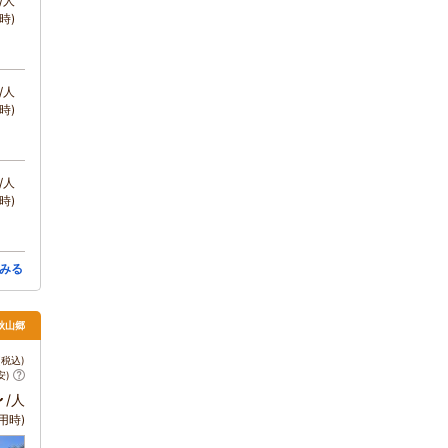
/人
時)
/人
時)
/人
時)
みる
秋山郷
税込)
安)
～
/人
用時)