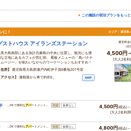
この施設の宿泊プランをもっと
ンに！
エリア：
鹿児島 
最安料金(
ゲストハウス アイランズステーション
(目
4,500円
奄美大島南部にある加計呂麻島の中央に位置し、観光にも便
利な立地にあるカフェが営む宿。 看板メニューの「島バナナ
(大人2名利
スムージー」を味わいながらのワーケーションもおすすめ！
住所
鹿児島県大島郡瀬戸内町伊子茂6番地201号室
アクセス
瀬相港から車で約8分。
MAP
手
…DKで便利な
アパ
ートメント…
和室
食事なし
4,500円
(税込)～
(大人2名利用
応
…DKで便利な
アパ
ートメント…
和室
食事なし
4,800円
(税込)～