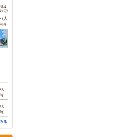
税込)
安)
～
/人
用時)
/人
時)
/人
時)
みる