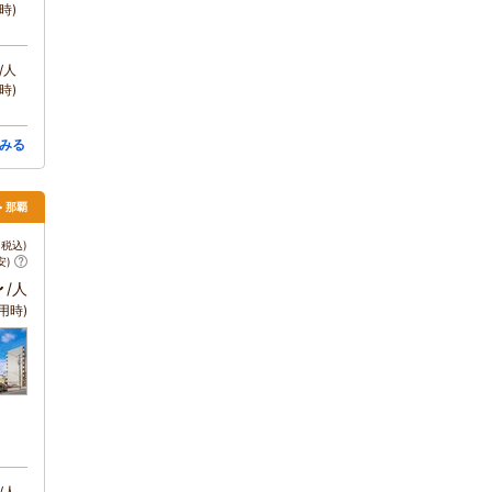
時)
/人
時)
みる
> 那覇
税込)
安)
～
/人
用時)
/人