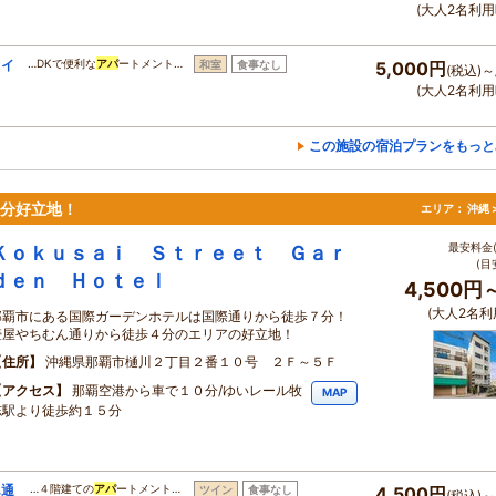
(大人2名利用
タイ
…DKで便利な
アパ
ートメント…
和室
食事なし
5,000円
(税込)～
(大人2名利用
この施設の宿泊プランをもっと
7分好立地！
エリア：
沖縄 
最安料金(
Ｋｏｋｕｓａｉ Ｓｔｒｅｅｔ Ｇａｒ
(目
ｄｅｎ Ｈｏｔｅｌ
4,500円
(大人2名利
那覇市にある国際ガーデンホテルは国際通りから徒歩７分！
壺屋やちむん通りから徒歩４分のエリアの好立地！
住所
沖縄県那覇市樋川２丁目２番１０号 ２Ｆ～５Ｆ
アクセス
那覇空港から車で１０分/ゆいレール牧
MAP
志駅より徒歩約１５分
ん通
…４階建ての
アパ
ートメント…
ツイン
食事なし
4,500円
(税込)～