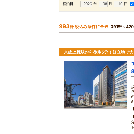
年
月
日
宿泊日
993
軒 絞込み条件に合致
391軒～42
京成上野駅から徒歩5分！好立地で大