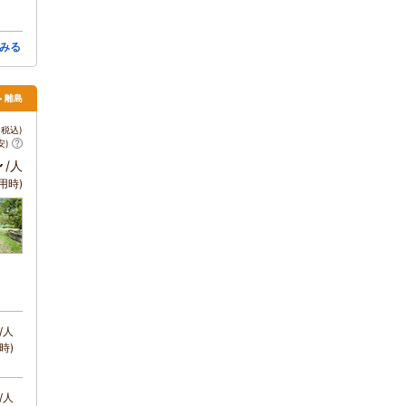
みる
> 離島
税込)
安)
～
/人
用時)
/人
時)
/人