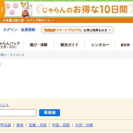
 ～日本最大級の宿・ホテル予約サイト～
ログイン
会員登録
お得な特典をみる
ゃらんパック
遊び・体験
観光ガイド
レンタカー
航空券
（交通＋宿泊）
日帰り・デイユース
ベント
・甲信越
｜
東海
｜
近畿・北陸
｜
中国・四国
｜
九州・沖縄