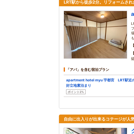
LRT駅から徒歩2分。リフォームされ
「アパ」を含む宿泊プラン
apartment hotel myu 宇都宮 LRT駅近
好立地素泊まり
ポイント2%
自由に出入りが出来るコテージが人