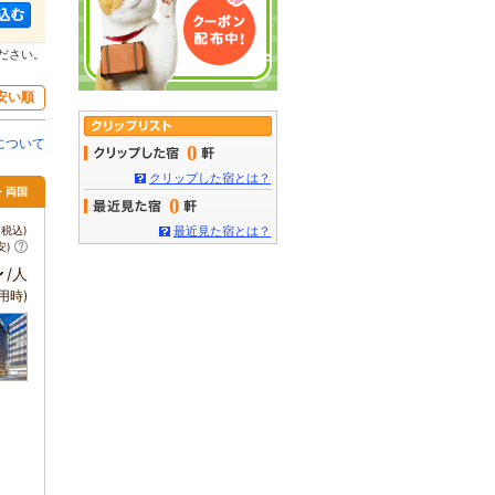
ださい。
安い順
について
0
クリップした宿とは？
・両国
0
税込)
最近見た宿とは？
安)
～
/人
用時)