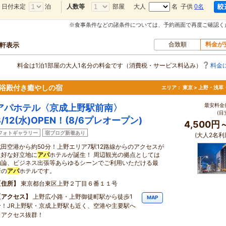
日付未定
泊
部屋
大人
名 子供
0名
人数等
※食事条件などの諸条件については、予約画面で再度ご確認く
合致順
料金が
0軒表示
料金は1泊1部屋の大人1名分の料金です（消費税・サービス料込み）
料金
浴殿付き癒やしの宿
エリア：
東京 > 上野・浅草
最安料金(
アパホテル〈京成上野駅前南〉
(目
8/12(水)OPEN！(8/6プレオープン)
4,500円
フォトギャラリー
宿ブログ新着あり
(大人2名利
成田空港から約50分！上野エリア7駅12路線からのアクセスが
良好な好立地に
アパ
ホテルが誕生！ 周辺観光の拠点としては
勿論、ビジネス出張等あらゆるシーンでご利用いただける最
新の
アパ
ホテルです。
住所
東京都台東区上野２丁目６番１１号
アクセス
上野広小路・上野御徒町駅から徒歩1
MAP
分！JR上野駅・京成上野駅も近く、空港や主要駅へ
もアクセス抜群！