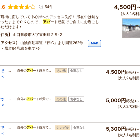
.6
4,500円
54件
(大人2名利
商店街に面していて中心街へのアクセス良好！ 滞在中は鍵を
持ったままでＯＫなので、
アパ
ート感覚でご自由にお過ごし
いただけます♪
住所
山口県萩市大字東田町２８‐２
アクセス
山陰自動車道『萩IC』より国道262号
MAP
線・県道64号線を車で7分
覚で
… 自分の
アパ
ート感覚で…
その他
食事なし
4,500円
(税込)～
！＜
(大人2名利用
覚で
… 自分の
アパ
ート感覚で…
その他
食事なし
5,000円
(税込)～
！＜
(大人2名利用
覚で
… 自分の
アパ
ート感覚で…
シングル
食事なし
5,300円
(税込)～
！＜
(大人1名利用