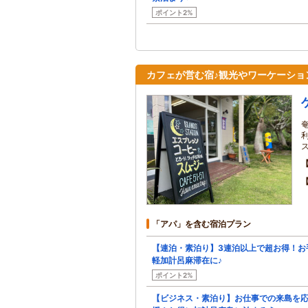
ポイント2%
カフェが営む宿♪観光やワーケーショ
「アパ」を含む宿泊プラン
【連泊・素泊り】3連泊以上で超お得！お
軽加計呂麻滞在に♪
ポイント2%
【ビジネス・素泊り】お仕事での来島を