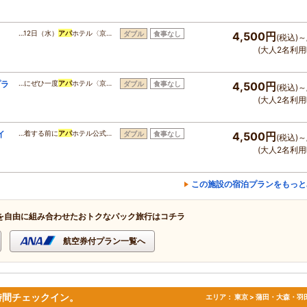
…12日（水）
アパ
ホテル〈京…
ダブル
食事なし
4,500円
(税込)～
(大人2名利用
プラ
…にぜひ一度
アパ
ホテル〈京…
ダブル
食事なし
4,500円
(税込)～
(大人2名利用
イ
…着する前に
アパ
ホテル公式…
ダブル
食事なし
4,500円
(税込)～
(大人2名利用
この施設の宿泊プランをもっと
を自由に組み合わせたおトクなパック旅行はコチラ
航空券付プラン一覧へ
時間チェックイン。
エリア：
東京 > 蒲田・大森・羽