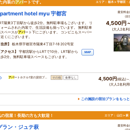
た内装の
アパ
ートです。
エリア：
栃木 > 宇都宮・
最安料金(
apartment hotel myu 宇都宮
(目
4,500円
LRT陽東3丁目駅から徒歩2分。無料駐車場もございます。 リ
フォームされた内装で、生活設備も揃っています。 無料駐車
(大人2名利
場スペースが
アパ
ート下にございます。 コンビニもスーパー
も近くにございます。
住所
栃木県宇都宮市陽東4丁目7‐18 202号室
アクセス
宇都宮駅からLRTで10分。LRT駅から
MAP
徒歩2分。無料駐車場スペースもございます。
の
アパ
ートホテル1室の貸切プ…
その他
食事なし
4,500円
(税込)～
(大人2名利用
この施設の宿泊プランをもっと
気の宿屋！長期の方も大歓迎！
エリア：
山口 > 
最安料金(
グラン・ジュテ萩
(目