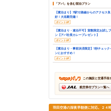
「アパ」を含む宿泊プラン
【素泊まり】7駅12路線からのアクセス良
好！大浴殿完備！
ポイントUP
【素泊まり・連泊不可】室数限定お試し
ン【アパ社長カレープレゼント】
ポイントUP
【素泊まり・事前決済限定】1秒チェック
ンにおすすめ！
ポイントUP
この施設と交通手段
航空券付プラン一覧へ
羽田空港の深夜早朝便に対応。２４