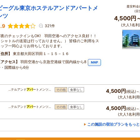
最安料金(
ビーグル東京ホステルアンドアパートメ
(目
ンツ
4,500円
(大人1名利
.9
321件
深夜のチェックインもOK! 羽田空港へのアクセス良好！！
（シャトルの送迎は行っておりません。） 皆様のご利用をス
タッフ一同心よりお待ちしております。
住所
東京都大田区羽田１－１５－１６
アクセス
羽田空港から京急空港線で国内線から8
MAP
分・国際線から6分
…テルアンド
アパ
ートメンツ…
その他
食事なし
4,500円
(税込)～
(大人1名利用
…テルアンド
アパ
ートメンツ…
その他
食事なし
4,500円
(税込)～
(大人1名利用
この施設の宿泊プランをもっと