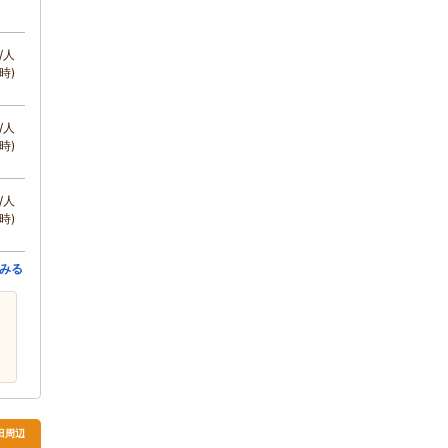
/人
時)
/人
時)
/人
時)
みる
田周辺