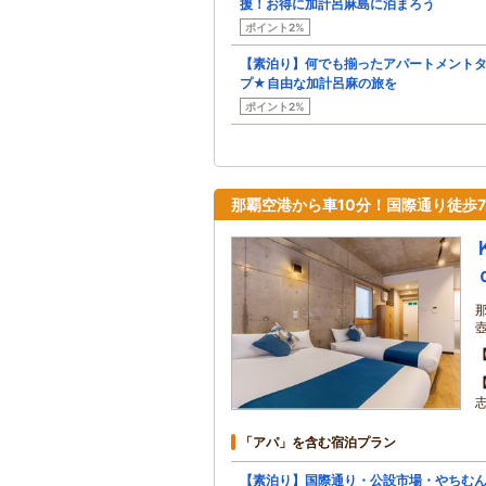
援！お得に加計呂麻島に泊まろう
ポイント2%
【素泊り】何でも揃ったアパートメント
プ★自由な加計呂麻の旅を
ポイント2%
那覇空港から車10分！国際通り徒歩
「アパ」を含む宿泊プラン
【素泊り】国際通り・公設市場・やちむ