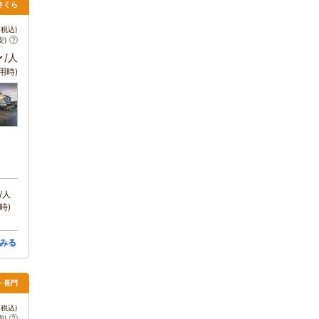
さくら
税込)
安)
～
/人
用時)
/人
時)
みる
萩・長門
税込)
安)